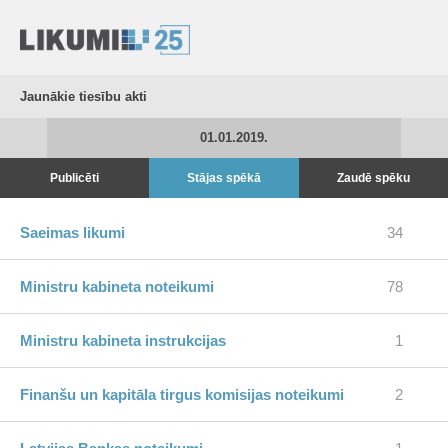
Jaunākie tiesību akti
01.01.2019.
Publicēti
Stājas spēkā
Zaudē spēku
Saeimas likumi
34
Ministru kabineta noteikumi
78
Ministru kabineta instrukcijas
1
Finanšu un kapitāla tirgus komisijas noteikumi
2