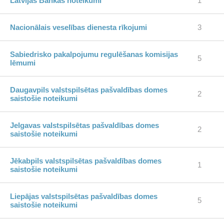
Latvijas Bankas noteikumi
1
Nacionālais veselības dienesta rīkojumi
3
Sabiedrisko pakalpojumu regulēšanas komisijas
5
lēmumi
Daugavpils valstspilsētas pašvaldības domes
2
saistošie noteikumi
Jelgavas valstspilsētas pašvaldības domes
2
saistošie noteikumi
Jēkabpils valstspilsētas pašvaldības domes
1
saistošie noteikumi
Liepājas valstspilsētas pašvaldības domes
5
saistošie noteikumi