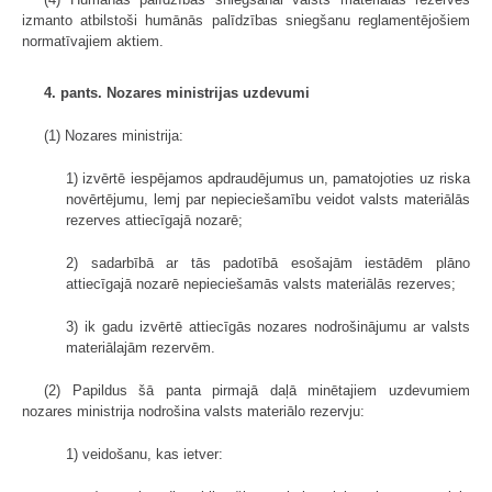
izmanto atbilstoši humānās palīdzības sniegšanu reglamentējošiem
normatīvajiem aktiem.
4. pants. Nozares ministrijas uzdevumi
(1) Nozares ministrija:
1) izvērtē iespējamos apdraudējumus un, pamatojoties uz riska
novērtējumu, lemj par nepieciešamību veidot valsts materiālās
rezerves attiecīgajā nozarē;
2) sadarbībā ar tās padotībā esošajām iestādēm plāno
attiecīgajā nozarē nepieciešamās valsts materiālās rezerves;
3) ik gadu izvērtē attiecīgās nozares nodrošinājumu ar valsts
materiālajām rezervēm.
(2) Papildus šā panta pirmajā daļā minētajiem uzdevumiem
nozares ministrija nodrošina valsts materiālo rezervju:
1) veidošanu, kas ietver: