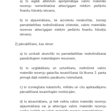
a) to iegādi atbilstoši apstiprinātajai valsts materiālo
rezervju nomenklatūrai attiecīgajam mērķim piešķirto
finanšu līdzekļu ietvaros,
b) to atjaunināšanu, lai aizvietotu norakstītās, tostarp
pamatdarbības nodrošināšanai izlietotās, valsts materiālās
rezerves attiecīgajam mērķim piešķirto finanšu līdzekļu
ietvaros;
2) pārvaldīšanu, kas ietver:
a) to uzskaiti atsevišķi no pamatdarbības nodrošināšanai
paredzētajiem materiālajiem resursiem,
b) to uzglabāšanu un uzturēšanu, nodrošinot valsts
materiālo rezervju gatavību iesaistīšanai šā likuma
3.
panta
pirmajā daļā noteikto pasākumu īstenošanā,
c) to izsniegšanu katastrofu, militāru un citu apdraudējumu
pārvaldīšanā iesaistītajām institūcijām,
d) to atsavināšanu, ja tiek veikta valsts materiālo rezervju
atjaunināšana vai ja attiecīgus valsts materiālo rezervju
veidus izslēdz no valsts materiālo rezervju nomenklatūras,