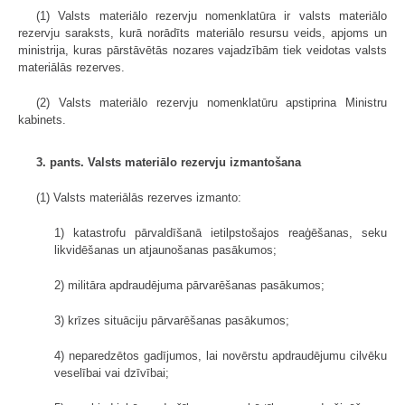
(1) Valsts materiālo rezervju nomenklatūra ir valsts materiālo
rezervju saraksts, kurā norādīts materiālo resursu veids, apjoms un
ministrija, kuras pārstāvētās nozares vajadzībām tiek veidotas valsts
materiālās rezerves.
(2) Valsts materiālo rezervju nomenklatūru apstiprina Ministru
kabinets.
3. pants. Valsts materiālo rezervju izmantošana
(1) Valsts materiālās rezerves izmanto:
1) katastrofu pārvaldīšanā ietilpstošajos reaģēšanas, seku
likvidēšanas un atjaunošanas pasākumos;
2) militāra apdraudējuma pārvarēšanas pasākumos;
3) krīzes situāciju pārvarēšanas pasākumos;
4) neparedzētos gadījumos, lai novērstu apdraudējumu cilvēku
veselībai vai dzīvībai;