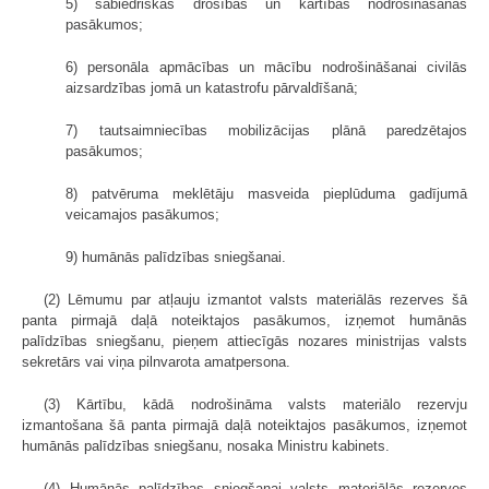
5) sabiedriskās drošības un kārtības nodrošināšanas
pasākumos;
6) personāla apmācības un mācību nodrošināšanai civilās
aizsardzības jomā un katastrofu pārvaldīšanā;
7) tautsaimniecības mobilizācijas plānā paredzētajos
pasākumos;
8) patvēruma meklētāju masveida pieplūduma gadījumā
veicamajos pasākumos;
9) humānās palīdzības sniegšanai.
(2) Lēmumu par atļauju izmantot valsts materiālās rezerves šā
panta pirmajā daļā noteiktajos pasākumos, izņemot humānās
palīdzības sniegšanu, pieņem attiecīgās nozares ministrijas valsts
sekretārs vai viņa pilnvarota amatpersona.
(3) Kārtību, kādā nodrošināma valsts materiālo rezervju
izmantošana šā panta pirmajā daļā noteiktajos pasākumos, izņemot
humānās palīdzības sniegšanu, nosaka Ministru kabinets.
(4) Humānās palīdzības sniegšanai valsts materiālās rezerves