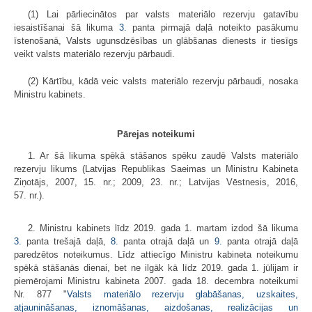
(1) Lai pārliecinātos par valsts materiālo rezervju gatavību
iesaistīšanai šā likuma
3.
panta pirmajā daļā noteikto pasākumu
īstenošanā, Valsts ugunsdzēsības un glābšanas dienests ir tiesīgs
veikt valsts materiālo rezervju pārbaudi.
(2) Kārtību, kādā veic valsts materiālo rezervju pārbaudi, nosaka
Ministru kabinets.
Pārejas noteikumi
1. Ar šā likuma spēkā stāšanos spēku zaudē Valsts materiālo
rezervju likums (Latvijas Republikas Saeimas un Ministru Kabineta
Ziņotājs, 2007, 15. nr.; 2009, 23. nr.; Latvijas Vēstnesis, 2016,
57. nr.).
2. Ministru kabinets līdz 2019. gada 1. martam izdod šā likuma
3.
panta trešajā daļā,
8.
panta otrajā daļā un
9.
panta otrajā daļā
paredzētos noteikumus. Līdz attiecīgo Ministru kabineta noteikumu
spēkā stāšanās dienai, bet ne ilgāk kā līdz 2019. gada 1. jūlijam ir
piemērojami Ministru kabineta 2007. gada 18. decembra noteikumi
Nr. 877 "
Valsts materiālo rezervju glabāšanas, uzskaites,
atjaunināšanas, iznomāšanas, aizdošanas, realizācijas un