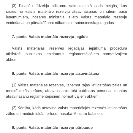
(3) Finanšu līdzekļu atlikumu saimnieciskā gada beigās, kas
radies no valsts materiālo rezervju atsavināšanas un citiem pašu
ieņēmumiem, nozares ministrija izlieto valsts materiālo rezervju
veidošanai un pārvaldīšanai nākamajos saimnieciskajos gados.
7. pants. Valsts materiālo rezervju iegāde
Valsts materiālās rezerves iegādājas iepirkuma procedūrā
atbilstoši publiskos iepirkumus reglamentējošiem normatīvajiem
aktiem.
8. pants. Valsts materiālo rezervju atsavināšana
(1) Valsts materiālās rezerves, izņemot tajās ietilpstošās zāles un
medicīniskās ierīces, atsavina atbilstoši publiskas personas mantas
atsavināšanu reglamentējošiem normatīvajiem aktiem.
(2) Kārtību, kādā atsavina valsts materiālajās rezervēs ietilpstošās
zāles un medicīniskās ierīces, nosaka Ministru kabinets.
9. pants. Valsts materiālo rezervju pārbaude