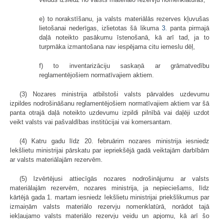
e) to norakstīšanu, ja valsts materiālās rezerves kļuvušas
lietošanai nederīgas, izlietotas šā likuma
3.
panta pirmajā
daļā noteikto pasākumu īstenošanā, kā arī tad, ja to
turpmāka izmantošana nav iespējama citu iemeslu dēļ,
f) to inventarizāciju saskaņā ar grāmatvedību
reglamentējošiem normatīvajiem aktiem.
(3) Nozares ministrija atbilstoši valsts pārvaldes uzdevumu
izpildes nodrošināšanu reglamentējošiem normatīvajiem aktiem var šā
panta otrajā daļā noteikto uzdevumu izpildi pilnībā vai daļēji uzdot
veikt valsts vai pašvaldības institūcijai vai komersantam.
(4) Katru gadu līdz 20. februārim nozares ministrija iesniedz
Iekšlietu ministrijai pārskatu par iepriekšējā gadā veiktajām darbībām
ar valsts materiālajām rezervēm.
(5) Izvērtējusi attiecīgās nozares nodrošinājumu ar valsts
materiālajām rezervēm, nozares ministrija, ja nepieciešams, līdz
kārtējā gada 1. martam iesniedz Iekšlietu ministrijai priekšlikumus par
izmaiņām valsts materiālo rezervju nomenklatūrā, norādot tajā
iekļaujamo valsts materiālo rezervju veidu un apjomu, kā arī šo