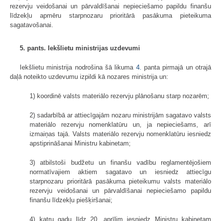
rezervju veidošanai un pārvaldīšanai nepieciešamo papildu finanšu
līdzekļu apmēru starpnozaru prioritārā pasākuma pieteikuma
sagatavošanai.
5. pants. Iekšlietu ministrijas uzdevumi
Iekšlietu ministrija nodrošina šā likuma
4.
panta pirmajā un otrajā
daļā noteikto uzdevumu izpildi kā nozares ministrija un:
1) koordinē valsts materiālo rezervju plānošanu starp nozarēm;
2) sadarbībā ar attiecīgajām nozaru ministrijām sagatavo valsts
materiālo rezervju nomenklatūru un, ja nepieciešams, arī
izmaiņas tajā. Valsts materiālo rezervju nomenklatūru iesniedz
apstiprināšanai Ministru kabinetam;
3) atbilstoši budžetu un finanšu vadību reglamentējošiem
normatīvajiem aktiem sagatavo un iesniedz attiecīgu
starpnozaru prioritārā pasākuma pieteikumu valsts materiālo
rezervju veidošanai un pārvaldīšanai nepieciešamo papildu
finanšu līdzekļu piešķiršanai;
4) katru gadu līdz 20. aprīlim iesniedz Ministru kabinetam