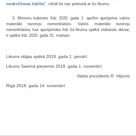
norakstīšanas kārtība
", ciktāl tie nav pretrunā ar šo likumu.
3. Ministru kabinets līdz 2020. gada 1. aprīlim apstiprina valsts
materiālo rezervju nomenklatūru. Valsts materiālo rezervju
nomenklatūra, kas apstiprināta līdz šā likuma spēkā stāšanās dienai,
ir spēkā līdz 2020. gada 31. martam.
Likums stājas spēkā 2019. gada 1. janvārī.
Likums Saeimā pieņemts 2018. gada 1. novembrī.
Valsts prezidents
R. Vējonis
Rīgā 2018. gada 14. novembrī