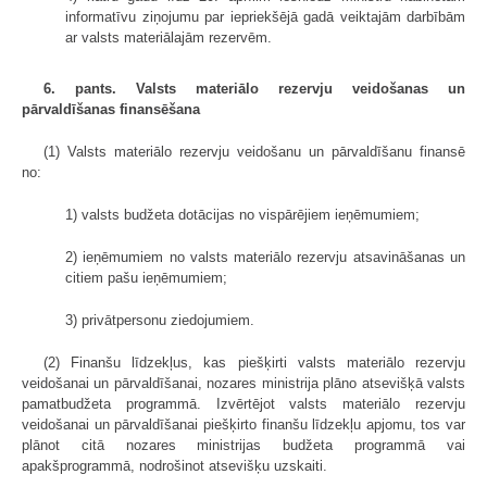
informatīvu ziņojumu par iepriekšējā gadā veiktajām darbībām
ar valsts materiālajām rezervēm.
6. pants. Valsts materiālo rezervju veidošanas un
pārvaldīšanas finansēšana
(1) Valsts materiālo rezervju veidošanu un pārvaldīšanu finansē
no:
1) valsts budžeta dotācijas no vispārējiem ieņēmumiem;
2) ieņēmumiem no valsts materiālo rezervju atsavināšanas un
citiem pašu ieņēmumiem;
3) privātpersonu ziedojumiem.
(2) Finanšu līdzekļus, kas piešķirti valsts materiālo rezervju
veidošanai un pārvaldīšanai, nozares ministrija plāno atsevišķā valsts
pamatbudžeta programmā. Izvērtējot valsts materiālo rezervju
veidošanai un pārvaldīšanai piešķirto finanšu līdzekļu apjomu, tos var
plānot citā nozares ministrijas budžeta programmā vai
apakšprogrammā, nodrošinot atsevišķu uzskaiti.