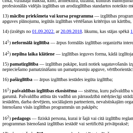
cirkā, vizuālajā mākslā, kino, arhitektūrā, dizainā, kultūras mantojumā, l
profesionālās vidējās izglītības un arodizglītības standartos noteikto 
13)
mācību priekšmeta vai kursa programma
— izglītības program
apguves plānojumu, iegūtās izglītības vērtēšanas kritērijus un kārtīb
14)
(izslēgts no
01.09.2022.
ar
20.09.2018
. likumu, kas stājas spēkā
1
1
14
)
neformālā izglītība
— ārpus formālās izglītības organizēta inter
2
14
)
nepilna laika klātiene
— izglītības ieguves forma, kādā izglītoja
15)
pamatizglītība
— izglītības pakāpe, kurā notiek sagatavošanās izgl
nepieciešamo pamatzināšanu un pamatprasmju apguve, vērtīborientācija
16)
pašizglītība
— ārpus izglītības iestādes iegūta izglītība;
1
16
)
pašvaldības izglītības ekosistēma
— sistēma, kuru pašvaldība v
garumā. Pašvaldība attīsta tās vadībā un pārraudzībā mērķtiecīgi strādāj
iestādēm, darba devējiem, sociālajiem partneriem, nevalstiskajām organ
īstenošanu visās izglītības programmās un pakāpēs;
2
16
)
pedagogs
— fiziskā persona, kurai ir šajā vai citā izglītību regla
programmas īstenošanā izglītības iestādē vai sertificētā privātpraksē;