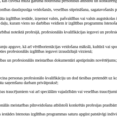
 kas cilvēka mūža garumā nodrošina personības attīstību un konkurētspē
onības daudzpusīga veidošanās, veselības stiprināšana, sagatavošanās pa
a izglītības iestāde, izņemot valsts, pašvaldības vai valsts augstskolas iz
a daļu, kuram viens no darbības veidiem ir izglītības programmu īstenoš
bībai noteiktā profesijā, profesionālās kvalifikācijas ieguvei un profe
mju apguve, kā arī vērtīborientācijas veidošana mākslā, kultūrā vai spo
ies profesionālās izglītības ieguvei izraudzītajā virzienā;
ītības un profesionālās meistarības dokumentāri apstiprināts novērtējums;
na personas profesionālo kvalifikāciju un dod tiesības pretendēt uz ko
ikāta saņemšanu darbam privātpraksē;
s traucējumiem vai arī speciālām vajadzībām vai veselības traucējumi
onālās meistarības pilnveidošana atbilstoši konkrētās profesijas prasībām
s iestādes īstenotas izglītības programmas saturu apgūst patstāvīgi indiv