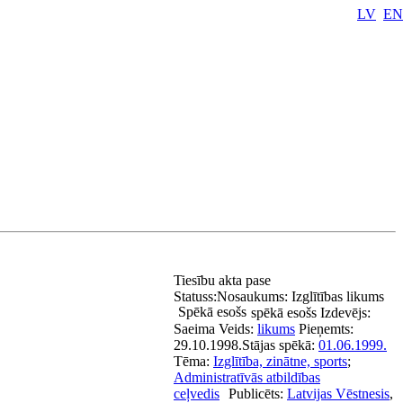
LV
EN
Tiesību akta pase
Statuss:
Nosaukums:
Izglītības likums
Spēkā esošs
spēkā esošs
Izdevējs:
Saeima
Veids:
likums
Pieņemts:
29.10.1998.
Stājas spēkā:
01.06.1999.
Tēma:
Izglītība, zinātne, sports
;
Administratīvās atbildības
ceļvedis
Publicēts:
Latvijas Vēstnesis
,