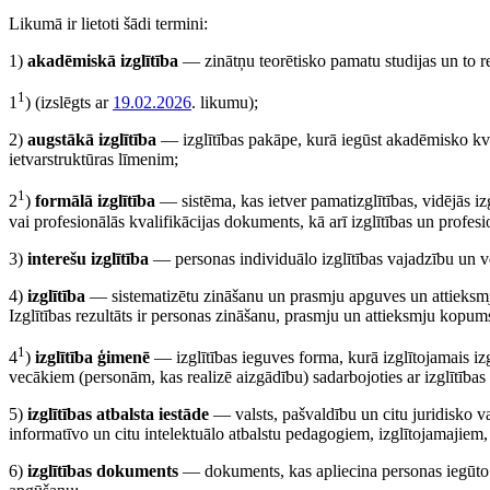
Likumā ir lietoti šādi termini:
1)
akadēmiskā izglītība
— zinātņu teorētisko pamatu studijas un to re
1
1
)
(izslēgts ar
19.02.2026
. likumu)
;
2)
augstākā izglītība
— izglītības pakāpe, kurā iegūst akadēmisko kvali
ietvarstruktūras līmenim;
1
2
)
formālā izglītība
— sistēma, kas ietver pamatizglītības, vidējās iz
vai profesionālās kvalifikācijas dokuments, kā arī izglītības un profes
3)
interešu izglītība
— personas individuālo izglītības vajadzību un vē
4)
izglītība
— sistematizētu zināšanu un prasmju apguves un attieksmju
Izglītības rezultāts ir personas zināšanu, prasmju un attieksmju kopum
1
4
)
izglītība ģimenē
— izglītības ieguves forma, kurā izglītojamais iz
vecākiem (personām, kas realizē aizgādību) sadarbojoties ar izglītības 
5)
izglītības atbalsta iestāde
— valsts, pašvaldību un citu juridisko va
informatīvo un citu intelektuālo atbalstu pedagogiem, izglītojamajiem,
6)
izglītības dokuments
— dokuments, kas apliecina personas iegūto iz