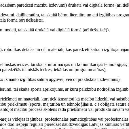
jadzībām paredzēti mācību izdevumi) drukātā vai digitālā formā (arī tiešs
zdevumi, daiļliteratūra, tai skaitā bērnu literatūra un citi izglītības pro
lā formā (arī tiešsaistē),
 modeļi, tai skaitā drukātā vai digitālā formā (arī tiešsaistē)),
i, robotikas detaļas un citi materiāli, kas paredzēti katram izglītojamaj
niskās ierīces, tai skaitā informācijas un komunikācijas tehnoloģijas, i
 paredzētās tehniskās ierīces, iekārtas un programmatūras),
 ko izmanto izglītības satura apguvei, veicot praktiskus uzdevumus),
derumi, tai skaitā sporta aprīkojums, ar kuru palīdzību nodrošina izglītīb
iekšmeti un materiāli, kuri tiek izmantoti kā mācību līdzekļi vai saistīb
bu priekšmetu (sports, mājturība un tehnoloģijas u. c.) obligātā satura
izmantojot mācību procesā skolēns rada priekšmetu vai produktu savām v
ārējās vidējās izglītības, profesionālās pamatizglītības vai profesionālās 
s dod iespēju regulāri pieredzēt daudzveidīgas Latvijas kultūras vērtība