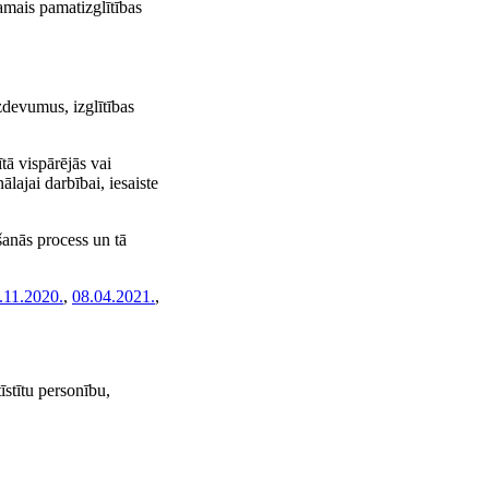
amais pamatizglītības
devumus, izglītības
tā vispārējās vai
ālajai darbībai, iesaiste
šanās process un tā
.11.2020.
,
08.04.2021.
,
īstītu personību,