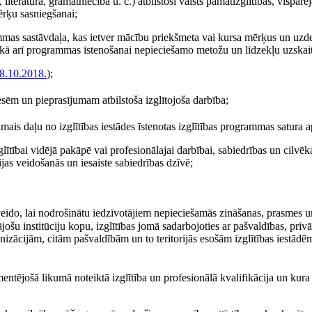
iteratūrā, grāmatniecībā u. c.) atbilstoši valsts pamatizglītības, vispārējā
mērķu sasniegšanai;
mas sastāvdaļa, kas ietver mācību priekšmeta vai kursa mērķus un uzde
u, kā arī programmas īstenošanai nepieciešamo metožu un līdzekļu uzskai
8.10.2018.
)
;
esēm un pieprasījumam atbilstoša izglītojoša darbība;
mais daļu no izglītības iestādes īstenotas izglītības programmas satura a
ītībai vidējā pakāpē vai profesionālajai darbībai, sabiedrības un cilvēk
s veidošanās un iesaiste sabiedrības dzīvē;
eido, lai nodrošinātu iedzīvotājiem nepieciešamās zināšanas, prasmes 
ošu institūciju kopu, izglītības jomā sadarbojoties ar pašvaldības, privā
izācijām, citām pašvaldībām un to teritorijās esošām izglītības iestādēm
mentējošā likumā noteiktā izglītība un profesionālā kvalifikācija un kura 