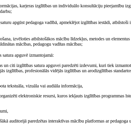
ācijas, karjeras izglītības un individuālo konsultāciju pieejamību izg
 darbu;
saturu apgūst pedagoga vadībā, apmeklējot izglītības iestādi, atbilstoši i
ošana, izvēloties atbilstošākos mācību līdzekļus, metodes un elementus
pildinātas mācības, pedagogu vadītas mācības;
as satura apguvē izmantojamā:
s un citi izglītības satura apguvei paredzēti izdevumi, kuri tiek izmanto
jās izglītības, profesionālās vidējās izglītības un arodizglītības standartos
ta tekstuāla, vizuāla vai audiāla informācija,
rganizēti elektroniskie resursi, kuros iekļauts izglītības programmas īs
rumi,
šākā auditorijā paredzētas interaktīvas mācību platformas ar pedagoga 