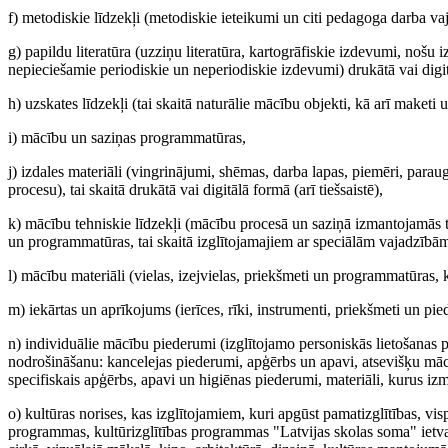
f) metodiskie līdzekļi (metodiskie ieteikumi un citi pedagoga darba va
g) papildu literatūra (uzziņu literatūra, kartogrāfiskie izdevumi, nošu i
nepieciešamie periodiskie un neperiodiskie izdevumi) drukātā vai digitā
h) uzskates līdzekļi (tai skaitā naturālie mācību objekti, kā arī maketi un
i) mācību un saziņas programmatūras,
j) izdales materiāli (vingrinājumi, shēmas, darba lapas, piemēri, paraug
procesu), tai skaitā drukātā vai digitālā formā (arī tiešsaistē),
k) mācību tehniskie līdzekļi (mācību procesā un saziņā izmantojamās teh
un programmatūras, tai skaitā izglītojamajiem ar speciālām vajadzībām
l) mācību materiāli (vielas, izejvielas, priekšmeti un programmatūras,
m) iekārtas un aprīkojums (ierīces, rīki, instrumenti, priekšmeti un pie
n) individuālie mācību piederumi (izglītojamo personiskās lietošanas pr
nodrošināšanu: kancelejas piederumi, apģērbs un apavi, atsevišķu mācī
specifiskais apģērbs, apavi un higiēnas piederumi, materiāli, kurus 
o) kultūras norises, kas izglītojamiem, kuri apgūst pamatizglītības, visp
programmas, kultūrizglītības programmas "Latvijas skolas soma" ietvaro