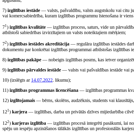
apgūšanu;
7)
izglītības iestāde
— valsts, pašvaldību, valsts augstskolu vai citu j
vai komercsabiedrība, kuram izglītības programmu īstenošana ir viens
1
7
)
izglītības kvalitāte
— izglītības process, saturs, vide un pārvaldīb
atbilstoši sabiedrības izvirzītajiem un valsts noteiktajiem mērķiem;
2
7
)
izglītības iestādes akreditācija
— regulāra izglītības iestādes darbī
dokumentu par konkrētai izglītības programmai atbilstošas izglītības i
8)
izglītības pakāpe
— nobeigts izglītības posms, kas ietver organizētu
9)
izglītības pārvaldes iestāde
— valsts vai pašvaldības iestāde vai pa
10)
(izslēgts ar
14.07.2022
. likumu)
;
11)
izglītības programmas licencēšana
— izglītības programmas kvalit
12)
izglītojamais
— bērns, skolēns, audzēknis, students vai klausītājs,
1
12
)
karjera
— izglītības, darba un privātās dzīves mijiedarbība cilv
2
12
)
karjeras izglītība
— izglītības procesā integrēti pasākumi, lai no
spēju un iespēju apzināšanos tālākās izglītības un profesionālās karjera