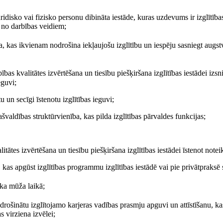
uridisko vai fizisko personu dibināta iestāde, kuras uzdevums ir izglītī
 no darbības veidiem;
a, kas ikvienam nodrošina iekļaujošu izglītību un iespēju sasniegt augstv
bas kvalitātes izvērtēšana un tiesību piešķiršana izglītības iestādei izsnie
eguvi;
 un secīgi īstenotu izglītības ieguvi;
švaldības struktūrvienība, kas pilda izglītības pārvaldes funkcijas;
ātes izvērtēšana un tiesību piešķiršana izglītības iestādei īstenot note
 kas apgūst izglītības programmu izglītības iestādē vai pie privātpraksē
ēka mūža laikā;
drošinātu izglītojamo karjeras vadības prasmju apguvi un attīstīšanu, kas
s virziena izvēlei;