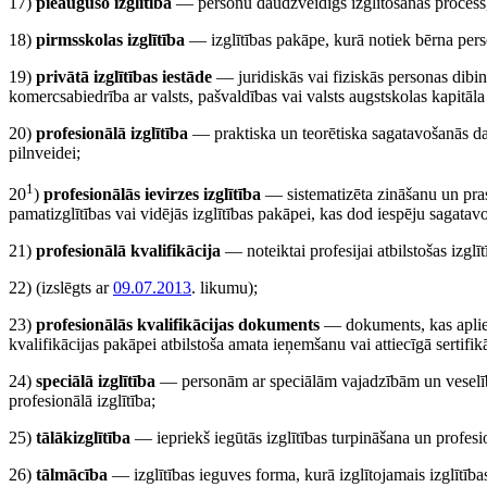
17)
pieaugušo izglītība
— personu daudzveidīgs izglītošanas process,
18)
pirmsskolas izglītība
— izglītības pakāpe, kurā notiek bērna pers
19)
privātā izglītības iestāde
— juridiskās vai fiziskās personas dibināt
komercsabiedrība ar valsts, pašvaldības vai valsts augstskolas kapitāl
20)
profesionālā izglītība
— praktiska un teorētiska sagatavošanās dar
pilnveidei;
1
20
)
profesionālās ievirzes izglītība
— sistematizēta zināšanu un pras
pamatizglītības vai vidējās izglītības pakāpei, kas dod iespēju sagatavot
21)
profesionālā kvalifikācija
— noteiktai profesijai atbilstošas izgl
22)
(izslēgts ar
09.07.2013
. likumu)
;
23)
profesionālās kvalifikācijas dokuments
— dokuments, kas aplieci
kvalifikācijas pakāpei atbilstoša amata ieņemšanu vai attiecīgā sertif
24)
speciālā izglītība
— personām ar speciālām vajadzībām un veselība
profesionālā izglītība;
25)
tālākizglītība
— iepriekš iegūtās izglītības turpināšana un profesi
26)
tālmācība
— izglītības ieguves forma, kurā izglītojamais izglītība