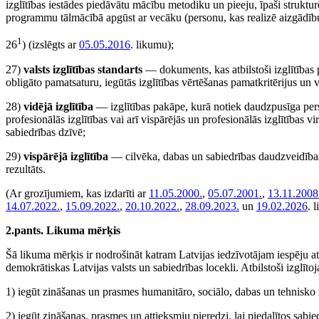
izglītības iestādes piedāvātu mācību metodiku un pieeju, īpaši struktu
programmu tālmācībā apgūst ar vecāku (personu, kas realizē aizgādību
1
26
)
(izslēgts ar
05.05.2016
. likumu)
;
27)
valsts izglītības standarts
— dokuments, kas atbilstoši izglītība
obligāto pamatsaturu, iegūtās izglītības vērtēšanas pamatkritērijus un v
28)
vidējā izglītība
— izglītības pakāpe, kurā notiek daudzpusīga perso
profesionālās izglītības vai arī vispārējās un profesionālās izglītības v
sabiedrības dzīvē;
29)
vispārējā izglītība
— cilvēka, dabas un sabiedrības daudzveidības 
rezultāts.
(Ar grozījumiem, kas izdarīti ar
11.05.2000.
,
05.07.2001.
,
13.11.2008
14.07.2022.
,
15.09.2022.
,
20.10.2022.
,
28.09.2023.
un
19.02.2026
. 
2.pants. Likuma mērķis
Šā likuma mērķis ir nodrošināt katram Latvijas iedzīvotājam iespēju attī
demokrātiskas Latvijas valsts un sabiedrības locekli. Atbilstoši izglī
1) iegūt zināšanas un prasmes humanitāro, sociālo, dabas un tehnisko
2) iegūt zināšanas, prasmes un attieksmju pieredzi, lai piedalītos sabie