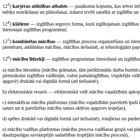
3
12
)
karjeras attīstības atbalsts
— pasākumu kopums, kas ietver inform
mērķu noteikšanai un plānošanai, izdarot izvēli saistībā ar izglītību un
4
12
)
klātiene
— izglītības ieguves forma, kurā izglītojamais izglītības 
īstenotajai izglītības programmai;
5
12
)
kombinētas mācības
— izglītības procesa organizēšana un īsten
piemēram, attālinātas mācības, mācības tiešsaistē, ar tehnoloģijām pa
6
12
)
mācību līdzekļi
— izglītības programmas īstenošanā un izglītīb
a) mācību literatūra (mācību grāmatas, tām pielīdzinātās darba burtnīca
pirmsskolas izglītības vadlīnijās, valsts pamatizglītības, vispārējās vidē
apguvē) drukātā vai digitālā formā (arī tiešsaistē),
b) elektroniskie resursi — elektroniskā vidē mācību vajadzībām apkopo
c) interaktīvas mācību platformas (mācību vajadzībām paredzēti īpaši o
saturs un ir paredzētas mācību satura aktīvas apguves iespējas),
d) spēles drukātā vai digitālā formā (arī tiešsaistē), rotaļlietas un piede
e) mācību vadības platformas (mācību procesa vadīšanai grupā vai pla
daudzpusīgas savstarpējās sadarbības iespējām mācību procesā),