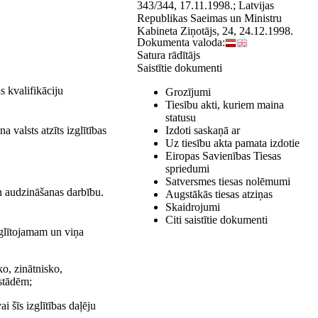
343/344, 17.11.1998.; Latvijas
Republikas Saeimas un Ministru
Kabineta Ziņotājs, 24, 24.12.1998.
Dokumenta valoda:
Satura rādītājs
Saistītie dokumenti
s kvalifikāciju
Grozījumi
Tiesību akti, kuriem maina
statusu
Izdoti saskaņā ar
 valsts atzīts izglītības
Uz tiesību akta pamata izdotie
Eiropas Savienības Tiesas
spriedumi
Satversmes tiesas nolēmumi
n audzināšanas darbību.
Augstākās tiesas atziņas
Skaidrojumi
Citi saistītie dokumenti
zglītojamam un viņa
ko, zinātnisko,
estādēm;
 šīs izglītības daļēju