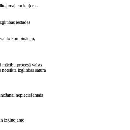
lītojamajiem karjeras
zglītības iestādes
 vai to kombināciju,
ti mācību procesā valsts
 noteiktā izglītības satura
tenošanai nepieciešamais
un izglītojamo