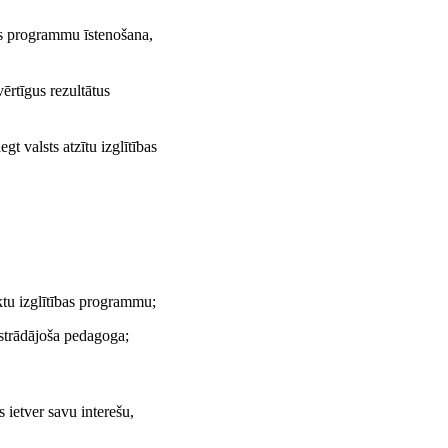
bas programmu īstenošana,
ērtīgus rezultātus
gt valsts atzītu izglītības
iktu izglītības programmu;
 strādājoša pedagoga;
 ietver savu interešu,