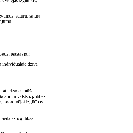
s vidējās izglītības,
vumus, saturu, satura
tījumu;
pgūst patstāvīgi;
a individuālajā dzīvē
un attieksmes mūža
tajām un valsts izglītības
, koordinējot izglītības
piedalās izglītības