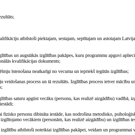
zultāts;
fikāciju atbilstoši piektajam, sestajam, septītajam un astotajam Latvija
glītības un augstākās izglītības pakāpes, kuru programmu apguvi apliecina
ionālās kvalifikācijas dokuments;
lmju īstenošana neatkarīgi no vecuma un iepriekš iegūtās izglītības;
 veidošanas process un tā rezultāts. Izglītības process ietver mācību u
s;
glītības saturu apgūst vecāku (personu, kas realizē aizgādību) vadībā, i
iestādi;
i fizisko personu dibināta iestāde, kas nodrošina metodisko, psiholoģis
 izglītojamo vecākiem (personām, kas realizē aizgādību) un izglītības i
glītību atbilstoši noteiktai izglītības pakāpei, veidam un programmai vai