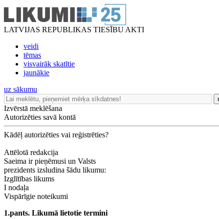
LATVIJAS REPUBLIKAS TIESĪBU AKTI
veidi
tēmas
visvairāk skatītie
jaunākie
uz sākumu
Izvērstā meklēšana
Autorizēties savā kontā
Kādēļ autorizēties vai reģistrēties?
Attēlotā redakcija
Saeima ir pieņēmusi un Valsts
prezidents izsludina šādu likumu:
Izglītības likums
I nodaļa
Vispārīgie noteikumi
1.pants. Likumā lietotie termini