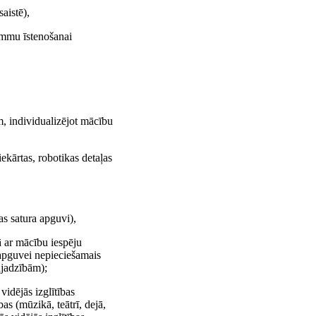
aistē),
grammu īstenošanai
am, individualizējot mācību
ekārtas, robotikas detaļas
as satura apguvi),
ā ar mācību iespēju
 apguvei nepieciešamais
ajadzībām);
vidējās izglītības
s (mūzikā, teātrī, dejā,