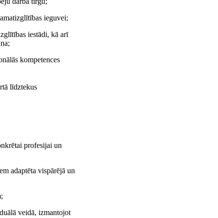
ju darba tirgū;
matizglītības ieguvei;
glītības iestādi, kā arī
ana;
sionālās kompetences
rtā līdztekus
nkrētai profesijai un
em adaptēta vispārējā un
;
iduālā veidā, izmantojot