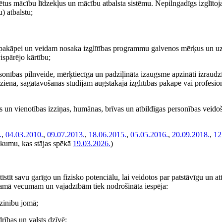
rētus mācību līdzekļus un mācību atbalsta sistēmu. Nepilngadīgs izglītoj
) atbalstu;
s pakāpei un veidam nosaka izglītības programmu galvenos mērķus un uz
ispārējo kārtību;
nības pilnveide, mērķtiecīga un padziļināta izaugsme apzināti izraudzī
irzienā, sagatavošanās studijām augstākajā izglītības pakāpē vai profesion
un vienotības izziņas, humānas, brīvas un atbildīgas personības veido
.
,
04.03.2010.
,
09.07.2013.
,
18.06.2015.
,
05.05.2016.
,
20.09.2018.
,
12
likumu, kas stājas spēkā
19.03.2026.
)
stīt savu garīgo un fizisko potenciālu, lai veidotos par patstāvīgu un att
tojamā vecumam un vajadzībām tiek nodrošināta iespēja:
 zinību jomā;
drības un valsts dzīvē;