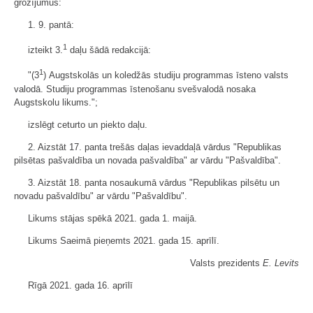
grozījumus:
1. 9. pantā:
1
izteikt 3.
daļu šādā redakcijā:
1
"(3
) Augstskolās un koledžās studiju programmas īsteno valsts
valodā. Studiju programmas īstenošanu svešvalodā nosaka
Augstskolu likums.";
izslēgt ceturto un piekto daļu.
2. Aizstāt 17. panta trešās daļas ievaddaļā vārdus "Republikas
pilsētas pašvaldība un novada pašvaldība" ar vārdu "Pašvaldība".
3. Aizstāt 18. panta nosaukumā vārdus "Republikas pilsētu un
novadu pašvaldību" ar vārdu "Pašvaldību".
Likums stājas spēkā 2021. gada 1. maijā.
Likums Saeimā pieņemts 2021. gada 15. aprīlī.
Valsts prezidents
E. Levits
Rīgā 2021. gada 16. aprīlī