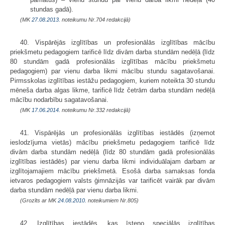
stundas gadā).
(MK
27.08.2013.
noteikumu Nr.704 redakcijā)
40. Vispārējās izglītības un profesionālās izglītības mācību
priekšmetu pedagogiem tarificē līdz divām darba stundām nedēļā (līdz
80 stundām gadā profesionālās izglītības mācību priekšmetu
pedagogiem) par vienu darba likmi mācību stundu sagatavošanai.
Pirmsskolas izglītības iestāžu pedagogiem, kuriem noteikta 30 stundu
mēneša darba algas likme, tarificē līdz četrām darba stundām nedēļā
mācību nodarbību sagatavošanai.
(MK
17.06.2014.
noteikumu Nr.332 redakcijā)
41. Vispārējās un profesionālās izglītības iestādēs (izņemot
ieslodzījuma vietās) mācību priekšmetu pedagogiem tarificē līdz
divām darba stundām nedēļā (līdz 80 stundām gadā profesionālās
izglītības iestādēs) par vienu darba likmi individuālajam darbam ar
izglītojamajiem mācību priekšmetā. Esošā darba samaksas fonda
ietvaros pedagogiem valsts ģimnāzijās var tarificēt vairāk par divām
darba stundām nedēļā par vienu darba likmi.
(Grozīts ar MK
24.08.2010.
noteikumiem Nr.805)
42. Izglītības iestādēs, kas īsteno speciālās izglītības