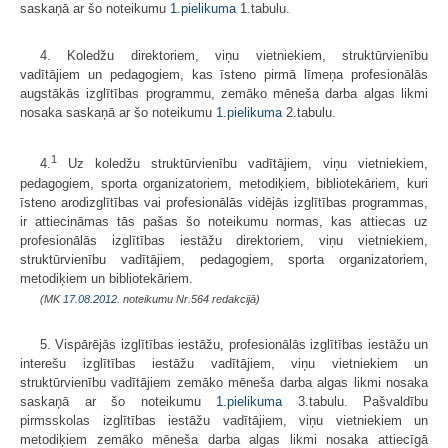
saskaņā ar šo noteikumu
1.pielikuma
1.tabulu.
4. Koledžu direktoriem, viņu vietniekiem, struktūrvienību
vadītājiem un pedagogiem, kas īsteno pirmā līmeņa profesionālās
augstākās izglītības programmu, zemāko mēneša darba algas likmi
nosaka saskaņā ar šo noteikumu
1.pielikuma
2.tabulu.
1
4.
Uz koledžu struktūrvienību vadītājiem, viņu vietniekiem,
pedagogiem, sporta organizatoriem, metodiķiem, bibliotekāriem, kuri
īsteno arodizglītības vai profesionālās vidējās izglītības programmas,
ir attiecināmas tās pašas šo noteikumu normas, kas attiecas uz
profesionālās izglītības iestāžu direktoriem, viņu vietniekiem,
struktūrvienību vadītājiem, pedagogiem, sporta organizatoriem,
metodiķiem un bibliotekāriem.
(MK
17.08.2012.
noteikumu Nr.564 redakcijā)
5. Vispārējās izglītības iestāžu, profesionālās izglītības iestāžu un
interešu izglītības iestāžu vadītājiem, viņu vietniekiem un
struktūrvienību vadītājiem zemāko mēneša darba algas likmi nosaka
saskaņā ar šo noteikumu
1.pielikuma
3.tabulu. Pašvaldību
pirmsskolas izglītības iestāžu vadītājiem, viņu vietniekiem un
metodiķiem zemāko mēneša darba algas likmi nosaka attiecīgā