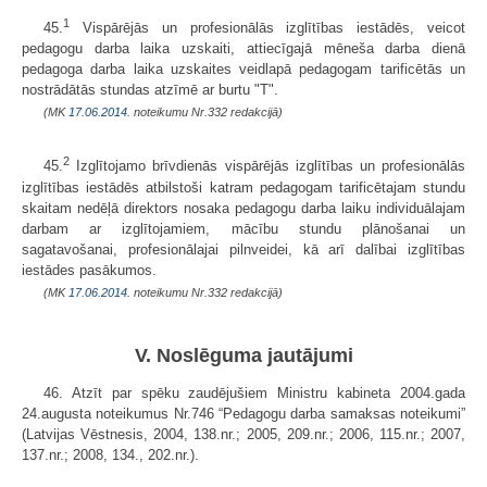
1
45.
Vispārējās un profesionālās izglītības iestādēs, veicot
pedagogu darba laika uzskaiti, attiecīgajā mēneša darba dienā
pedagoga darba laika uzskaites veidlapā pedagogam tarificētās un
nostrādātās stundas atzīmē ar burtu "T".
(MK
17.06.2014.
noteikumu Nr.332 redakcijā)
2
45.
Izglītojamo brīvdienās vispārējās izglītības un profesionālās
izglītības iestādēs atbilstoši katram pedagogam tarificētajam stundu
skaitam nedēļā direktors nosaka pedagogu darba laiku individuālajam
darbam ar izglītojamiem, mācību stundu plānošanai un
sagatavošanai, profesionālajai pilnveidei, kā arī dalībai izglītības
iestādes pasākumos.
(MK
17.06.2014.
noteikumu Nr.332 redakcijā)
V. Noslēguma jautājumi
46. Atzīt par spēku zaudējušiem Ministru kabineta 2004.gada
24.augusta noteikumus Nr.746 “Pedagogu darba samaksas noteikumi”
(Latvijas Vēstnesis, 2004, 138.nr.; 2005, 209.nr.; 2006, 115.nr.; 2007,
137.nr.; 2008, 134., 202.nr.).