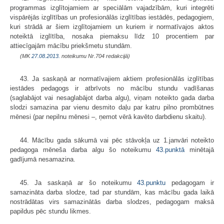
programmas izglītojamiem ar speciālām vajadzībām, kuri integrēti
vispārējās izglītības un profesionālās izglītības iestādēs, pedagogiem,
kuri strādā ar šiem izglītojamiem un kuriem ir normatīvajos aktos
noteiktā izglītība, nosaka piemaksu līdz 10 procentiem par
attiecīgajām mācību priekšmetu stundām.
(MK
27.08.2013.
noteikumu Nr.704 redakcijā)
43. Ja saskaņā ar normatīvajiem aktiem profesionālās izglītības
iestādes pedagogs ir atbrīvots no mācību stundu vadīšanas
(saglabājot vai nesaglabājot darba algu), viņam noteikto gada darba
slodzi samazina par vienu desmito daļu par katru pilno prombūtnes
mēnesi (par nepilnu mēnesi –, ņemot vērā kavēto darbdienu skaitu).
44. Mācību gada sākumā vai pēc stāvokļa uz 1.janvāri noteikto
pedagoga mēneša darba algu šo noteikumu
43.punktā
minētajā
gadījumā nesamazina.
45. Ja saskaņā ar šo noteikumu
43.punktu
pedagogam ir
samazināta darba slodze, tad par stundām, kas mācību gada laikā
nostrādātas virs samazinātās darba slodzes, pedagogam maksā
papildus pēc stundu likmes.