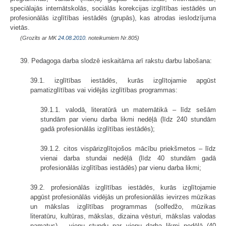
speciālajās internātskolās, sociālās korekcijas izglītības iestādēs un
profesionālās izglītības iestādēs (grupās), kas atrodas ieslodzījuma
vietās.
(Grozīts ar MK
24.08.2010.
noteikumiem Nr.805)
39. Pedagoga darba slodzē ieskaitāma arī rakstu darbu labošana:
39.1. izglītības iestādēs, kurās izglītojamie apgūst
pamatizglītības vai vidējās izglītības programmas:
39.1.1. valodā, literatūrā un matemātikā – līdz sešām
stundām par vienu darba likmi nedēļā (līdz 240 stundām
gadā profesionālās izglītības iestādēs);
39.1.2. citos vispārizglītojošos mācību priekšmetos – līdz
vienai darba stundai nedēļā (līdz 40 stundām gadā
profesionālās izglītības iestādēs) par vienu darba likmi;
39.2. profesionālās izglītības iestādēs, kurās izglītojamie
apgūst profesionālās vidējās un profesionālās ievirzes mūzikas
un mākslas izglītības programmas (solfedžo, mūzikas
literatūru, kultūras, mākslas, dizaina vēsturi, mākslas valodas
pamatus) – vienu stundu par vienu darba likmi nedēļā (40