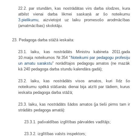
22.2. par stundām, kas nostrādātas virs darba slodzes, kura
atbilst vienai darba likmei saskaņā ar šo noteikumu
3.pielikumu
, aizvietojot uz laiku promesošo arodmācības
(amatmācības) skolotāju.
23. Pedagoga darba stāžā ieskaita:
23.1. laiku, kas nostrādāts Ministru kabineta 2011.gada
10.maija noteikumos Nr.354 "
Noteikumi par pedagogu profesiju
un amatu sarakstu
" norādītajos pedagogu amatos (ne mazāk
kā 240 pedagoga darba stundu kalendāra gadā);
23.2. laiku, kas nostrādāts visos amatos, kuri līdz šo
noteikumu spēkā stāšanās dienai bija atzīti par tādiem, kurus
ieskaita pedagoga darba stāžā;
23.3. laiku, kas nostrādāts šādos amatos (ja tieši pirms tam ir
strādāts pedagoga amatā):
23.3.1. pašvaldības izglītības pārvaldes vadītājs;
23.3.2. izglītības valsts inspektors;