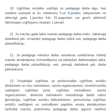
10. Izglītības iestādes vadītāja un pedagoga darba algu, kas
noteikta saskaņā ar šo noteikumu
5.
un
6.punktu
, laikposmam no
attiecīgā gada 1.janvāra līdz 31.augustam var grozīt atbilstoši
faktiskajam izglītojamo skaitam 1.janvārī.
11. Ja mācību gada laikā mainās pedagoga darba stāžs, nākamajā
darb­dienā pēc izmaiņām pedagoga darba stāžā veic pedagoga darba
pārtarifikāciju.
12. Ja pedagoga mēneša darba samaksas noteikšanas kritēriji
mainās atvaļinājuma, komandējuma vai pārejošas darbnespējas laikā,
pedagoga darba pārtarifikāciju veic pirmajā darbdienā pēc darba
pārtraukuma.
13. Vispārējās izglītības un profesionālās izglītības iestāžu
direktoriem un viņu vietniekiem, sporta organizatoriem, struktūrvienību
vadītājiem izglītības jomā, izglītības metodiķiem, sporta
organizatoriem, direktora vietniekiem metodiskajā darbā valsts
ģimnāzijās, izglītības iestāžu bibliotekāriem, pirmsskolas izglītības
iestāžu vadītājiem un metodiķiem papildus amata pienākumiem
tarificētā mācību priekšmeta pedagoga darba apjoms nedrīkst