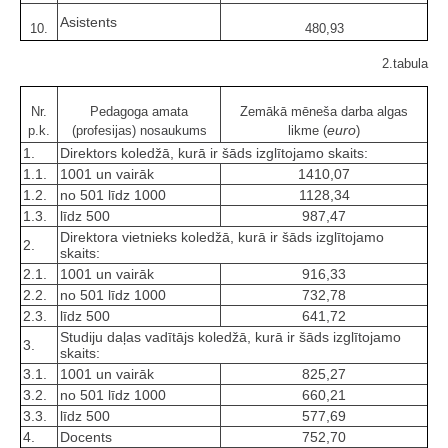
Asistents
10.
480,93
2.tabula
Nr.
Pedagoga amata
Zemākā mēneša darba algas
euro
p.k.
(profesijas) nosaukums
likme (
)
1.
Direktors koledžā, kurā ir šāds izglītojamo skaits:
1.1.
1001 un vairāk
1410,07
1.2.
no 501 līdz 1000
1128,34
1.3.
līdz 500
987,47
Direktora vietnieks koledžā, kurā ir šāds izglītojamo
2.
skaits:
2.1.
1001 un vairāk
916,33
2.2.
no 501 līdz 1000
732,78
2.3.
līdz 500
641,72
Studiju daļas vadītājs koledžā, kurā ir šāds izglītojamo
3.
skaits:
3.1.
1001 un vairāk
825,27
3.2.
no 501 līdz 1000
660,21
3.3.
līdz 500
577,69
4.
Docents
752,70