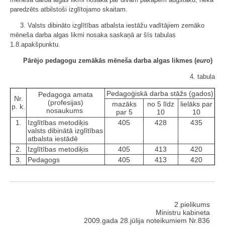
paredzēts atbilstoši izglītojamo skaitam.
3. Valsts dibināto izglītības atbalsta iestāžu vadītājiem zemāko
mēneša darba algas likmi nosaka saskaņā ar šīs tabulas
1.8.apakšpunktu.
Pārējo pedagogu zemākās mēneša darba algas likmes (
euro
)
4. tabula
Pedagoģiskā darba stāžs (gados)
Pedagoga amata
Nr.
(profesijas)
mazāks
no 5 līdz
lielāks par
p. k.
nosaukums
par 5
10
10
1.
Izglītības metodiķis
405
428
435
valsts dibinātā izglītības
atbalsta iestādē
2.
Izglītības metodiķis
405
413
420
3.
Pedagogs
405
413
420
2.pielikums
Ministru kabineta
2009.gada 28.jūlija noteikumiem Nr.836