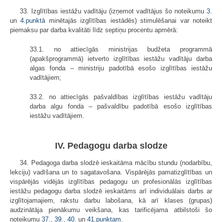
33. Izglītības iestāžu vadītāju (izņemot vadītājus šo noteikumu
3.
un
4.punktā
minētajās izglītības iestādēs) stimulēšanai var noteikt
piemaksu par darba kvalitāti līdz septiņu procentu apmērā:
33.1. no attiecīgās ministrijas budžeta programmā
(apakšprogrammā) ietverto izglītības iestāžu vadītāju darba
algas fonda – ministriju padotībā esošo izglītības iestāžu
vadītājiem;
33.2. no attiecīgās pašvaldības izglītības iestāžu vadītāju
darba algu fonda – pašvaldību padotībā esošo izglītības
iestāžu vadītājiem.
IV. Pedagogu darba slodze
34. Pedagoga darba slodzē ieskaitāma mācību stundu (nodarbību,
lekciju) vadīšana un to sagatavošana. Vispārējās pamatizglītības un
vispārējās vidējās izglītības pedagogu un profesionālās izglītības
iestāžu pedagogu darba slodzē ieskaitāms arī individuālais darbs ar
izglītojamajiem, rakstu darbu labošana, kā arī klases (grupas)
audzinātāja pienākumu veikšana, kas tarificējama atbilstoši šo
noteikumu
37.
,
39.
,
40.
un
41.punktam
.