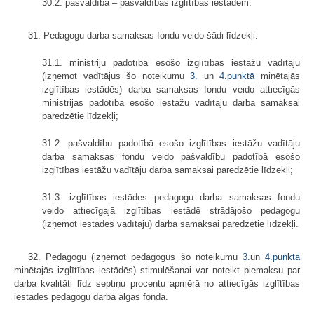
30.2. pašvaldība – pašvaldības izglītības iestādēm.
31. Pedagogu darba samaksas fondu veido šādi līdzekļi:
31.1. ministriju padotībā esošo izglītības iestāžu vadītāju
(izņemot vadītājus šo noteikumu
3.
un
4.punktā
minētajās
izglītības iestādēs) darba samaksas fondu veido attiecīgās
ministrijas padotībā esošo iestāžu vadītāju darba samaksai
paredzētie līdzekļi;
31.2. pašvaldību padotībā esošo izglītības iestāžu vadītāju
darba samaksas fondu veido pašvaldību padotībā esošo
izglītības iestāžu vadītāju darba samaksai paredzētie līdzekļi;
31.3. izglītības iestādes pedagogu darba samaksas fondu
veido attiecīgajā izglītības iestādē strādājošo pedagogu
(izņemot iestādes vadītāju) darba samaksai paredzētie līdzekļi.
32. Pedagogu (izņemot pedagogus šo noteikumu
3.
un
4.punktā
minētajās izglītības iestādēs) stimulēšanai var noteikt piemaksu par
darba kvalitāti līdz septiņu procentu apmērā no attiecīgās izglītības
iestādes pedagogu darba algas fonda.