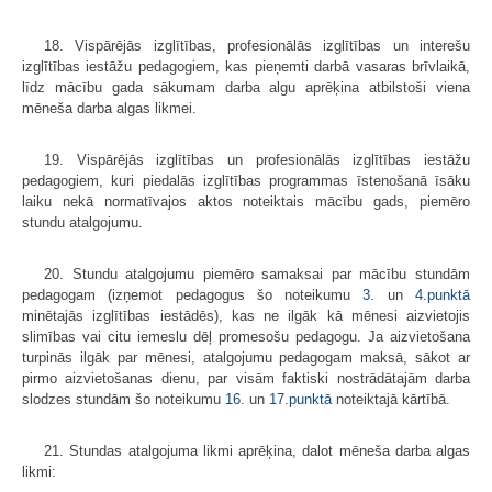
18. Vispārējās izglītības, profesionālās izglītības un interešu
izglītības iestāžu pedagogiem, kas pieņemti darbā vasaras brīvlaikā,
līdz mācību gada sākumam darba algu aprēķina atbilstoši viena
mēneša darba algas likmei.
19. Vispārējās izglītības un profesionālās izglītības iestāžu
pedagogiem, kuri piedalās izglītības programmas īstenošanā īsāku
laiku nekā normatīvajos aktos noteiktais mācību gads, piemēro
stundu atal­gojumu.
20. Stundu atalgojumu piemēro samaksai par mācību stundām
pedagogam (izņemot pedagogus šo noteikumu
3.
un
4.punktā
minētajās izglītības iestādēs), kas ne ilgāk kā mēnesi aizvietojis
slimības vai citu iemeslu dēļ promesošu pedagogu. Ja aizvietošana
turpinās ilgāk par mēnesi, atalgojumu pedagogam maksā, sākot ar
pirmo aizvietošanas dienu, par visām faktiski nostrādātajām darba
slodzes stundām šo noteikumu
16.
un
17.punktā
noteiktajā kārtībā.
21. Stundas atalgojuma likmi aprēķina, dalot mēneša darba algas
likmi: