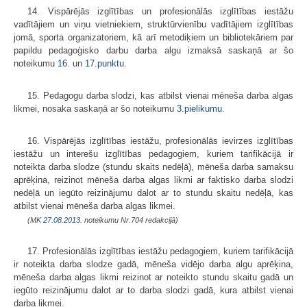
14. Vispārējās izglītības un profesionālās izglītības iestāžu
vadītājiem un viņu vietniekiem, struktūrvienību vadītājiem izglītības
jomā, sporta organizatoriem, kā arī metodiķiem un bibliotekāriem par
papildu pedagoģisko darbu darba algu izmaksā saskaņā ar šo
noteikumu
16.
un
17.punktu
.
15. Pedagogu darba slodzi, kas atbilst vienai mēneša darba algas
likmei, nosaka saskaņā ar šo noteikumu
3.pielikumu
.
16. Vispārējās izglītības iestāžu, profesionālās ievirzes izglītības
iestāžu un interešu izglītības pedagogiem, kuriem tarifikācijā ir
noteikta darba slodze (stundu skaits nedēļā), mēneša darba samaksu
aprēķina, reizinot mēneša darba algas likmi ar faktisko darba slodzi
nedēļā un iegūto reizinājumu dalot ar to stundu skaitu nedēļā, kas
atbilst vienai mēneša darba algas likmei.
(MK
27.08.2013.
noteikumu Nr.704 redakcijā)
17. Profesionālās izglītības iestāžu pedagogiem, kuriem tarifikācijā
ir noteikta darba slodze gadā, mēneša vidējo darba algu aprēķina,
mēneša darba algas likmi reizinot ar noteikto stundu skaitu gadā un
iegūto reizinājumu dalot ar to darba slodzi gadā, kura atbilst vienai
darba likmei.