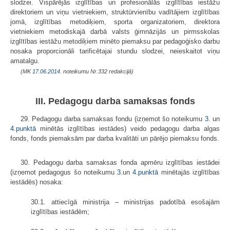
slodzei. Vispārējās izglītības un profesionālās izglītības iestāžu
direktoriem un viņu vietniekiem, struktūrvienību vadītājiem izglītības
jomā, izglītības metodiķiem, sporta organizatoriem, direktora
vietniekiem metodiskajā darbā valsts ģimnāzijās un pirmsskolas
izglītības iestāžu metodiķiem minēto piemaksu par pedagoģisko darbu
nosaka proporcionāli tarificētajai stundu slodzei, neieskaitot viņu
amatalgu.
(MK
17.06.2014.
noteikumu Nr.332 redakcijā)
III. Pedagogu darba samaksas fonds
29. Pedagogu darba samaksas fondu (izņemot šo noteikumu
3.
un
4.punktā
minētās izglītības iestādes) veido pedagogu darba algas
fonds, fonds piemaksām par darba kvalitāti un pārējo piemaksu fonds.
30. Pedagogu darba samaksas fonda apmēru izglītības iestādei
(izņemot pedagogus šo noteikumu
3.
un
4.punktā
minētajās izglītības
iestādēs) nosaka:
30.1. attiecīgā ministrija – ministrijas padotībā esošajām
izglītības iestādēm;