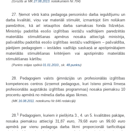
(Grozīts ar MK
27.08.2013.
noteikumiem Nr.704)
27. Ņemot vērā katra pedagoga personisko darba ieguldījumu un
darba kvalitāti, viņu var materiāli stimulēt, izmantojot šim nolūkam
paredzētos, kā arī ietaupītos darba samaksas fonda līdzekļus.
Ministriju padotībā esošo izglītības iestāžu vadītājiem paredzētās
materiālās stimulēšanas apmērus nosaka attiecīgā ministrija,
pašvaldību padotībā esošo izglītības iestāžu vadītājiem – pašvaldība,
pārējiem pedagogiem – iestādes vadītājs saskaņā ar apstiprinātajiem
materiālās stimulēšanas kritērijiem vai apstiprināto materiālās
stimulēšanas kārtību.
(Punkts stājas spēkā
01.01.2010.
, sk.
48.punktu
)
28. Pedagogiem valsts ģimnāzijās un profesionālās izglītības
kompetences centros (izņemot pedagogus, kuri īsteno pirmā līmeņa
profesionālās augstākās izglītības programmas) nosaka piemaksu 10
procentu apmērā no mēneša darba algas likmes.
(MK
16.08.2011.
noteikumu Nr.646 redakcijā)
1
28.
Pedagogiem, kuriem ir piešķirta 3., 4. un 5. kvalitātes pakāpe,
nosaka piemaksu attiecīgi 31,87
euro
, 79,68
euro
un 99,60
euro
apmērā par vienu pedagoga darba likmi proporcionāli tarificētajai