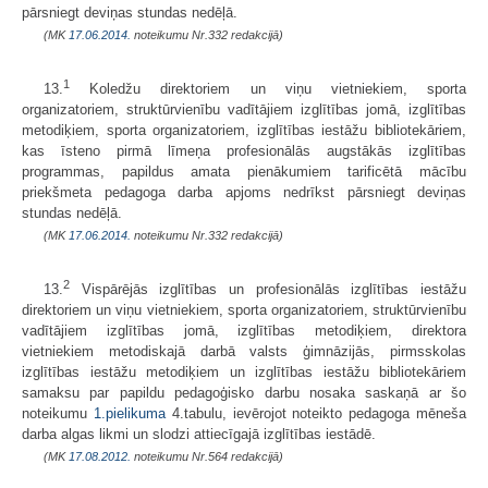
pārsniegt deviņas stundas nedēļā.
(MK
17.06.2014.
noteikumu Nr.332 redakcijā)
1
13.
Koledžu direktoriem un viņu vietniekiem, sporta
organizatoriem, struktūrvienību vadītājiem izglītības jomā, izglītības
metodiķiem, sporta organizatoriem, izglītības iestāžu bibliotekāriem,
kas īsteno pirmā līmeņa profesionālās augstākās izglītības
programmas, papildus amata pienākumiem tarificētā mācību
priekšmeta pedagoga darba apjoms nedrīkst pārsniegt deviņas
stundas nedēļā.
(MK
17.06.2014.
noteikumu Nr.332 redakcijā)
2
13.
Vispārējās izglītības un profesionālās izglītības iestāžu
direktoriem un viņu vietniekiem, sporta organizatoriem, struktūrvienību
vadītājiem izglītības jomā, izglītības metodiķiem, direktora
vietniekiem metodiskajā darbā valsts ģimnāzijās, pirmsskolas
izglītības iestāžu metodiķiem un izglītības iestāžu bibliotekāriem
samaksu par papildu pedagoģisko darbu nosaka saskaņā ar šo
noteikumu
1.pielikuma
4.tabulu, ievērojot noteikto pedagoga mēneša
darba algas likmi un slodzi attiecīgajā izglītības iestādē.
(MK
17.08.2012.
noteikumu Nr.564 redakcijā)