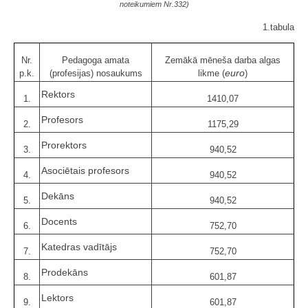
noteikumiem Nr.332)
1.tabula
Nr.
Pedagoga amata
Zemākā mēneša darba algas
euro
p.k.
(profesijas) nosaukums
likme (
)
Rektors
1.
1410,07
Profesors
2.
1175,29
Prorektors
3.
940,52
Asociētais profesors
4.
940,52
Dekāns
5.
940,52
Docents
6.
752,70
Katedras vadītājs
7.
752,70
Prodekāns
8.
601,87
Lektors
9.
601,87