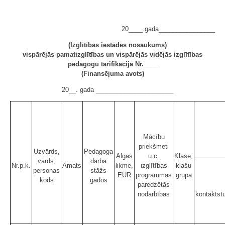
20____.gada________________
(Izglītības iestādes nosaukums)
vispārējās pamatizglītības un vispārējās vidējās izglītības
pedagogu tarifikācija Nr.____
(Finansējuma avots)
20__. gada ______________________
Mācību
priekšmeti
Uzvārds,
Pedagoga
Algas
u.c.
Klase,
vārds,
darba
Nr.p.k.
Amats
likme,
izglītības
klašu
personas
stāžs
EUR
programmās
grupa
kods
gados
paredzētās
nodarbības
kontaktst