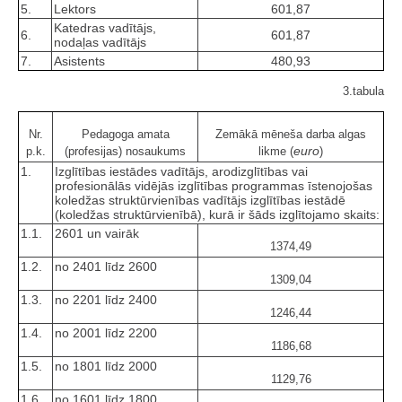
5.
Lektors
601,87
Katedras vadītājs,
6.
601,87
nodaļas vadītājs
7.
Asistents
480,93
3.tabula
Nr.
Pedagoga amata
Zemākā mēneša darba algas
euro
p.k.
(profesijas) nosaukums
likme (
)
1.
Izglītības iestādes vadītājs, arodizglītības vai
profesionālās vidējās izglītības programmas īstenojošas
koledžas struktūrvienības vadītājs izglītības iestādē
(koledžas struktūrvienībā), kurā ir šāds izglītojamo skaits:
1.1.
2601 un vairāk
1374,49
1.2.
no 2401 līdz 2600
1309,04
1.3.
no 2201 līdz 2400
1246,44
1.4.
no 2001 līdz 2200
1186,68
1.5.
no 1801 līdz 2000
1129,76
1.6.
no 1601 līdz 1800