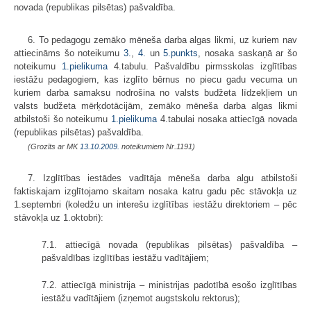
novada (republikas pilsētas) pašvaldība.
6. To pedagogu zemāko mēneša darba algas likmi, uz kuriem nav
attiecināms šo noteikumu
3.
,
4.
un
5.punkts
, nosaka saskaņā ar šo
noteikumu
1.pielikuma
4.tabulu. Pašvaldību pirmsskolas izglītības
iestāžu pedagogiem, kas izglīto bērnus no piecu gadu vecuma un
kuriem darba samaksu nodrošina no valsts budžeta līdzekļiem un
valsts budžeta mērķdotācijām, zemāko mēneša darba algas likmi
atbilstoši šo noteikumu
1.pielikuma
4.tabulai nosaka attiecīgā novada
(republikas pilsētas) pašvaldība.
(Grozīts ar MK
13.10.2009.
noteikumiem Nr.1191)
7. Izglītības iestādes vadītāja mēneša darba algu atbilstoši
faktiskajam izglītojamo skaitam nosaka katru gadu pēc stāvokļa uz
1.septembri (koledžu un interešu izglītības iestāžu direktoriem – pēc
stāvokļa uz 1.oktobri):
7.1. attiecīgā novada (republikas pilsētas) pašvaldība –
pašvaldības izglītības iestāžu vadītājiem;
7.2. attiecīgā ministrija – ministrijas padotībā esošo izglītības
iestāžu vadītājiem (izņemot augstskolu rektorus);