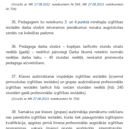
(Grozīts ar MK
17.08.2012.
noteikumiem Nr.564; MK
27.08.2013.
noteikumiem
Nr.704)
35. Pedagogiem šo noteikumu
3.
un
4.punktā
minētajās izglītības
iestādēs darba slodzē ietveramos pienākumus nosaka augstskolas
senāts vai koledžas padome.
36. Pedagoga darba slodze – kopējais tarificēto stundu skaits
nedēļā (gadā) – nedrīkst pārsniegt Darba likumā noteikto normālo
nedēļas darba laiku – 40 stundas nedēļā, neskaitot promesoša
pedagoga aizvietošanu.
37. Klases audzināšanai vispārējās izglītības iestādēs (izņemot
pirms­skolas izglītības iestādes) un grupas audzināšanai profesionālās
izglītības iestādēs tarificē līdz sešām stundām nedēļā (līdz 240
stundām gadā profesionālās izglītības iestādēs).
(Grozīts ar MK
27.08.2013.
noteikumiem Nr.704)
38. Samaksa par klases (grupas) audzinātāja pienākumu veikšanu
nav paredzēta izglītības iestādēs, kurās tiek paaugstināta izglītojamo
kvalifikācija, apgūtas pirmā līmeņa profesionālās augstākās izglītības
programmas, vakara (maiņu) grupās arodskolās, internātskolās,