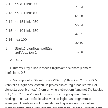
2.12.
no 401 līdz 600
574,84
2.13.
no 251 līdz 400
564,88
2.14.
no 151 līdz 250
556,34
2.15.
no 101 līdz 150
547,81
2.16.
līdz 100
532,15
3.
Struktūrvienības vadītājs
516,50
izglītības jomā
Piezīmes.
1. Interešu izglītības iestādēs izglītojamo skaitam piemēro
koeficientu 0,5.
2. Visu tipu internātskolu, speciālās izglītības iestāžu, sociālās
korekcijas izglītības iestāžu un profesionālās izglītības iestāžu (ar
dienesta viesnīcu) vadītājiem un viņu vietniekiem (izņemot šīs tabulas
1.1., 1.2., 2.1. un 2.2.apakšpunktā minētos gadījumus, kā arī
arodizglītības vai profesionālās vidējās izglītības programmas
īstenojošu koledžas struktūrvienību vadītājus un viņu vietniekus)
mēneša darba algas likmi nosaka par divām pakāpēm augstāku, nekā