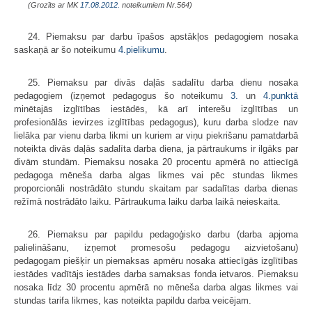
(Grozīts ar MK
17.08.2012.
noteikumiem Nr.564)
24. Piemaksu par darbu īpašos apstākļos pedagogiem nosaka
saskaņā ar šo noteikumu
4.pielikumu
.
25. Piemaksu par divās daļās sadalītu darba dienu nosaka
pedagogiem (izņemot pedagogus šo noteikumu
3.
un
4.punktā
minētajās izglītības iestādēs, kā arī interešu izglītības un
profesionālās ievirzes izglītības pedagogus), kuru darba slodze nav
lielāka par vienu darba likmi un kuriem ar viņu piekrišanu pamatdarbā
noteikta divās daļās sadalīta darba diena, ja pārtraukums ir ilgāks par
divām stundām. Piemaksu nosaka 20 procentu apmērā no attiecīgā
pedagoga mēneša darba algas likmes vai pēc stundas likmes
proporcionāli nostrādāto stundu skaitam par sadalītas darba dienas
režīmā nostrādāto laiku. Pārtraukuma laiku darba laikā neieskaita.
26. Piemaksu par papildu pedagoģisko darbu (darba apjoma
palielinā­šanu, izņemot promesošu pedagogu aizvietošanu)
pedagogam piešķir un piemaksas apmēru nosaka attiecīgās izglītības
iestādes vadītājs iestādes darba samaksas fonda ietvaros. Piemaksu
nosaka līdz 30 procentu apmērā no mēneša darba algas likmes vai
stundas tarifa likmes, kas noteikta papildu darba veicējam.