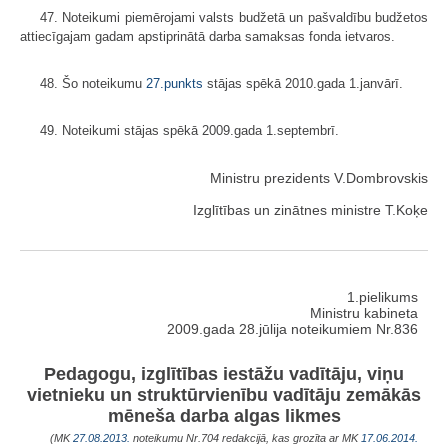
47. Noteikumi piemērojami valsts budžetā un pašvaldību budžetos
attiecīgajam gadam apstiprinātā darba samaksas fonda ietvaros.
48. Šo noteikumu
27.punkts
stājas spēkā 2010.gada 1.janvārī.
49. Noteikumi stājas spēkā 2009.gada 1.septembrī.
Ministru prezidents V.Dombrovskis
Izglītības un zinātnes ministre T.Koķe
1.pielikums
Ministru kabineta
2009.gada 28.jūlija noteikumiem Nr.836
Pedagogu, izglītības iestāžu vadītāju, viņu
vietnieku un struktūrvienību vadītāju zemākās
mēneša darba algas likmes
(MK
27.08.2013.
noteikumu Nr.704 redakcijā, kas grozīta ar MK
17.06.2014.