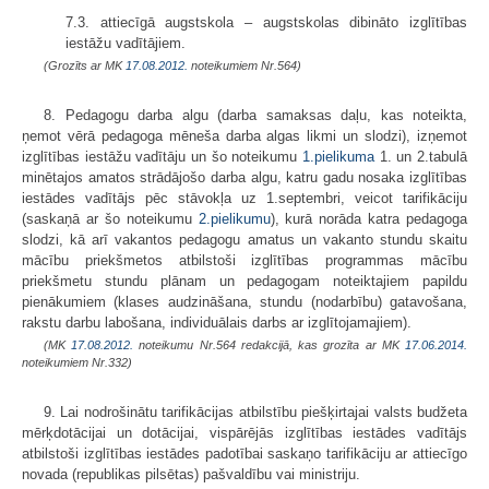
7.3. attiecīgā augstskola – augstskolas dibināto izglītības
iestāžu vadītājiem.
(Grozīts ar MK
17.08.2012.
noteikumiem Nr.564)
8. Pedagogu darba algu (darba samaksas daļu, kas noteikta,
ņemot vērā pedagoga mēneša darba algas likmi un slodzi), izņemot
izglītības iestāžu vadītāju un šo noteikumu
1.pielikuma
1. un 2.tabulā
minētajos amatos strādājošo darba algu, katru gadu nosaka izglītības
iestādes vadītājs pēc stāvokļa uz 1.septembri, veicot tarifikāciju
(saskaņā ar šo noteikumu
2.pielikumu
), kurā norāda katra pedagoga
slodzi, kā arī vakantos pedagogu amatus un vakanto stundu skaitu
mācību priekšmetos atbilstoši izglītības programmas mācību
priekšmetu stundu plānam un pedagogam noteiktajiem papildu
pienākumiem (klases audzināšana, stundu (nodarbību) gatavošana,
rakstu darbu labošana, individuālais darbs ar izglītojamajiem).
(MK
17.08.2012.
noteikumu Nr.564 redakcijā, kas grozīta ar MK
17.06.2014.
noteikumiem Nr.332)
9. Lai nodrošinātu tarifikācijas atbilstību piešķirtajai valsts budžeta
mērķdotācijai un dotācijai, vispārējās izglītības iestādes vadītājs
atbilstoši izglītības iestādes padotībai saskaņo tarifikāciju ar attiecīgo
novada (republikas pilsētas) pašvaldību vai ministriju.