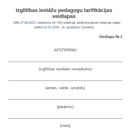
Izglītības iestāžu pedagogu tarifikācijas
veidlapas
(MK
27.08.2013.
noteikumu Nr.704 redakcijā; pielikuma jaunā redakcija stājas
spēkā
01.01.2014.
, sk.
grozījumu
2.punktu)
Veidlapa Nr.1
APSTIPRINU
(izglītības iestādes nosaukums)
(amats, vārds, uzvārds)
(paraksts)
(vieta)