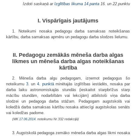
Izdoti saskaņā ar
Izglītības likuma
14.panta
16. un 22.punktu
I. Vispārīgais jautājums
1. Noteikumi nosaka pedagogu darba samaksas noteikšanas
kārtību, darba samaksas apmēru un pedagogu darba slodzes lielumu.
II. Pedagogu zemākās mēneša darba algas
likmes un mēneša darba algas noteikšanas
kārtība
2. Mēneša darba algu pedagogam, izņemot pedagogus šo
noteikumu
3.
un
4. punktā
minētajās izglītības iestādēs, nosaka par
darba laiku astronomiskajās stundās (ieskaitot starpbrīžus starp
mācību stundām, nodarbībām vai lekcijām) atbilstoši viņa darba
slodzei un pedagoga darba stāžam. Pedagogam augstskolā vai
koledžā darba samaksas kārtību nosaka attiecīgi augstskolas senāts
vai koledžas padome.
(MK
17.06.2014.
noteikumu Nr.332 redakcijā)
3. Augstskolā pedagoga zemāko mēneša darba algas likmi nosaka