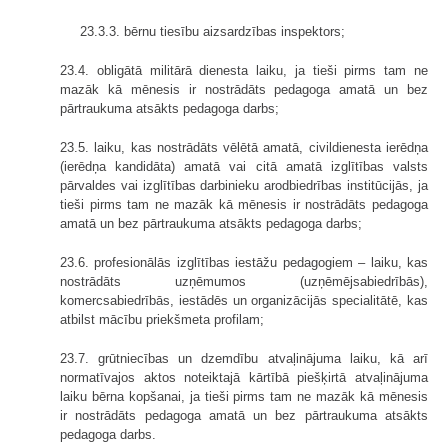
23.3.3. bērnu tiesību aizsardzības inspektors;
23.4. obligātā militārā dienesta laiku, ja tieši pirms tam ne
mazāk kā mēnesis ir nostrādāts pedagoga amatā un bez
pārtraukuma atsākts pedagoga darbs;
23.5. laiku, kas nostrādāts vēlētā amatā, civildienesta ierēdņa
(ierēdņa kandidāta) amatā vai citā amatā izglītības valsts
pārvaldes vai izglītības darbinieku arodbiedrības institūcijās, ja
tieši pirms tam ne mazāk kā mēnesis ir nostrādāts pedagoga
amatā un bez pārtraukuma atsākts pedagoga darbs;
23.6. profesionālās izglītības iestāžu pedagogiem – laiku, kas
nostrādāts uzņēmumos (uzņēmējsabiedrībās),
komercsabiedrībās, iestādēs un organizācijās specialitātē, kas
atbilst mācību priekšmeta profilam;
23.7. grūtniecības un dzemdību atvaļinājuma laiku, kā arī
normatīvajos aktos noteiktajā kārtībā piešķirtā atvaļinājuma
laiku bērna kopšanai, ja tieši pirms tam ne mazāk kā mēnesis
ir nostrādāts pedagoga amatā un bez pārtraukuma atsākts
pedagoga darbs.