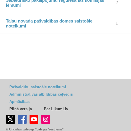
Sabiedrisko pakalpojumu regulēšanas komisijas
2
lēmumi
Talsu novada pašvaldības domes saistošie
1
noteikumi
Pašvaldību saistošie noteikumi
Administratīvās atbildības ceļvedis
Apmācības
Pilnā versija
Par Likumi.lv
© Oficiālais izdevējs "Latvijas Vēstnesis"