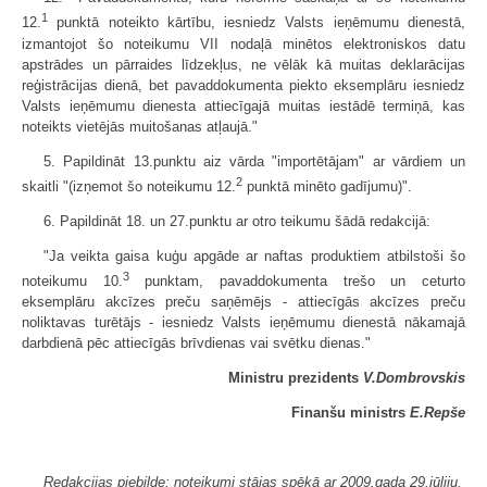
1
12.
punktā noteikto kārtību, iesniedz Valsts ieņēmumu dienestā,
izmantojot šo noteikumu VII nodaļā minētos elektroniskos datu
apstrādes un pārraides līdzekļus, ne vēlāk kā muitas deklarācijas
reģistrācijas dienā, bet pavaddokumenta piekto eksemplāru iesniedz
Valsts ieņēmumu dienesta attiecīgajā muitas iestādē termiņā, kas
noteikts vietējās muitošanas atļaujā."
5. Papildināt 13.punktu aiz vārda "importētājam" ar vārdiem un
2
skaitli "(izņemot šo noteikumu 12.
punktā minēto gadījumu)".
6. Papildināt 18. un 27.punktu ar otro teikumu šādā redakcijā:
"Ja veikta gaisa kuģu apgāde ar naftas produktiem atbilstoši šo
3
noteikumu 10.
punktam, pavaddokumenta trešo un ceturto
eksemplāru akcīzes preču saņēmējs - attiecīgās akcīzes preču
noliktavas turētājs - iesniedz Valsts ieņēmumu dienestā nākamajā
darbdienā pēc attiecīgās brīvdienas vai svētku dienas."
Ministru prezidents
V.Dombrovskis
Finanšu ministrs
E.Repše
Redakcijas piebilde: noteikumi stājas spēkā ar 2009.gada 29.jūliju.