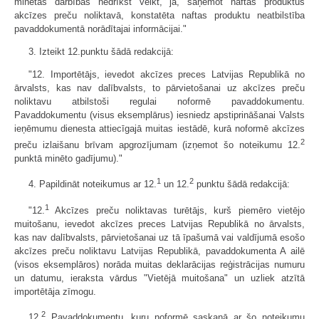
minētās darbības nedrīkst veikt, ja, saņemot naftas produktus
akcīzes preču noliktavā, konstatēta naftas produktu neatbilstība
pavaddokumentā norādītajai informācijai."
3. Izteikt 12.punktu šādā redakcijā:
"12. Importētājs, ievedot akcīzes preces Latvijas Republikā no
ārvalsts, kas nav dalībvalsts, to pārvietošanai uz akcīzes preču
noliktavu atbilstoši regulai noformē pavaddokumentu.
Pavaddokumentu (visus eksemplārus) iesniedz apstip­rināšanai Valsts
ieņēmumu dienesta attiecīgajā muitas iestādē, kurā noformē akcīzes
2
preču izlaišanu brīvam apgrozījumam (izņemot šo noteikumu 12.
punktā minēto gadījumu)."
1
2
4. Papildināt noteikumus ar 12.
un 12.
punktu šādā redakcijā:
1
"12.
Akcīzes preču noliktavas turētājs, kurš piemēro vietējo
muitošanu, ievedot akcīzes preces Latvijas Republikā no ārvalsts,
kas nav dalībvalsts, pārvietošanai uz tā īpašumā vai valdījumā esošo
akcīzes preču noliktavu Latvijas Republikā, pavaddokumenta A ailē
(visos eksemplāros) norāda muitas deklarācijas reģistrācijas numuru
un datumu, ieraksta vārdus "Vietējā muitošana" un uzliek atzītā
importētāja zīmogu.
2
12.
Pavaddokumentu, kuru noformē saskaņā ar šo noteikumu