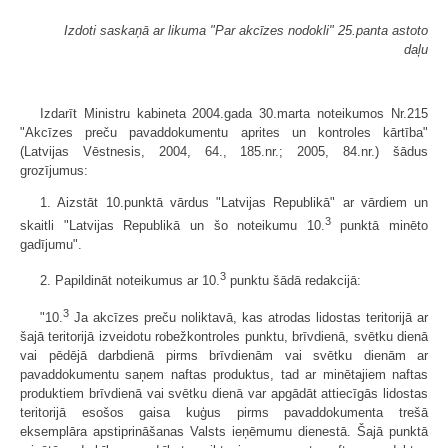
Izdoti saskaņā ar likuma "Par akcīzes nodokli" 25.panta astoto
daļu
Izdarīt Ministru kabineta 2004.gada 30.marta noteikumos Nr.215
"Akcīzes preču pavaddokumentu aprites un kontroles kārtība"
(Latvijas Vēstnesis, 2004, 64., 185.nr.; 2005, 84.nr.) šādus
grozījumus:
1. Aizstāt 10.punktā vārdus "Latvijas Republikā" ar vārdiem un
3
skaitli "Latvijas Republikā un šo noteikumu 10.
punktā minēto
gadījumu".
3
2. Papildināt noteikumus ar 10.
punktu šādā redakcijā:
3
"10.
Ja akcīzes preču noliktavā, kas atrodas lidostas teritorijā ar
šajā teritorijā izveidotu robežkontroles punktu, brīvdienā, svētku dienā
vai pēdējā darbdienā pirms brīvdienām vai svētku dienām ar
pavaddokumentu saņem naftas produktus, tad ar minētajiem naftas
produktiem brīvdienā vai svētku dienā var apgādāt attiecīgās lid­ostas
teritorijā esošos gaisa kuģus pirms pavaddokumenta trešā
eksemplāra apstiprināšanas Valsts ieņēmumu dienestā. Šajā punktā