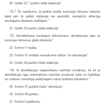
1
20. Izteikt 21.
punktu šādā redakcijā:
1
"21.
Šo noteikumu 11.punktā minēto komisijas lēmumu mēneša
laikā pēc tā spēkā stāšanās var apstrīdēt, iesniedzot attiecīgu
iesniegumu dienesta vadītājam."
21. Izteikt 22.punktu šādā redakcijā:
"22. Akreditēšanai iesniegtos dokumentus, akreditācijas lapu un
komisijas lēmumus glabā dienestā."
22. Svītrot V nodaļu.
23. Svītrot VI nodaļas nosaukumā vārdus "un atestācijas".
24. Izteikt 34.punktu šādā redakcijā:
"34. Ar akreditācijas organizēšanu saistītās izmaksas, kā arī ar
akreditācijas lapu noformēšanu saistītās izmaksas sedz no Izglītības
un zinātnes ministrijai piešķirtajiem valsts budžeta līdzekļiem."
25. Svītrot 37.punktā vārdu "atestāciju".
26. Svītrot 40.punktu.
27. Svītrot 5.pielikumu.