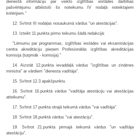
dienestā informāciju par veikto izglītības iestādes darbības
pašvērtējumu atbilstoši šo noteikumu IV nodaļā noteiktajiem
kritērijiem."
12. Svītrot III nodaļas nosaukumā vārdus "un atestācijas".
13. Izteikt 11.punkta pirmo teikumu šādā redakcijā:
"Lēmumu par programmas, izglītības iestādes vai eksaminācijas
centra akreditāciju pieņem Profesionālās izglītības akreditācijas
komisija (turpmāk - komisija)."
14. Aizstāt 12.punkta ievaddaļā vārdus "izglītības un zinātnes
ministra" ar vārdiem "dienesta vadītāja".
15. Svītrot 12.3.apakšpunktu.
16. Svītrot 16.punktā vārdus "vadītāja atestāciju vai atestācijas
atteikumu".
17. Svītrot 17.punkta otrajā teikumā vārdus "vai vadītāja".
18. Svītrot 18.punktā vārdus "vai atestāciju".
19. Svītrot 21.punkta pirmajā teikumā vārdus "un vadītāja
atestāciju".