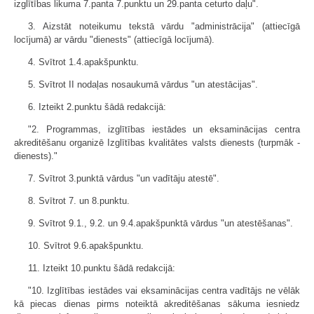
izglītības likuma 7.panta 7.punktu un 29.panta ceturto daļu".
3. Aizstāt noteikumu tekstā vārdu "administrācija" (attiecīgā
locījumā) ar vārdu "dienests" (attiecīgā locījumā).
4. Svītrot 1.4.apakšpunktu.
5. Svītrot II nodaļas nosaukumā vārdus "un atestācijas".
6. Izteikt 2.punktu šādā redakcijā:
"2. Programmas, izglītības iestādes un eksaminācijas centra
akreditēšanu organizē Izglītības kvalitātes valsts dienests (turpmāk -
dienests)."
7. Svītrot 3.punktā vārdus "un vadītāju atestē".
8. Svītrot 7. un 8.punktu.
9. Svītrot 9.1., 9.2. un 9.4.apakšpunktā vārdus "un atestēšanas".
10. Svītrot 9.6.apakšpunktu.
11. Izteikt 10.punktu šādā redakcijā:
"10. Izglītības iestādes vai eksaminācijas centra vadītājs ne vēlāk
kā piecas dienas pirms noteiktā akreditēšanas sākuma iesniedz