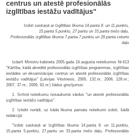
centrus un atestē profesionālās
izglītības iestāžu vadītājus"
Izdoti saskaņā ar Izglītības likuma 14.panta 8. un 11.punktu,
15.panta 5.punktu, 27.pantu un 33.panta trešo daļu,
Profesionālās izglītības likuma 7.panta 7.punktu un 29.panta ceturto
daļu
Izdarīt Ministru kabineta 2005.gada 16.augusta noteikumos Nr.613
"Kārtība, kādā akreditē profesionālās izglītības programmas, izglītības
iestādes un eksaminācijas centrus un atestē profesionālās izglītības
iestāžu vadītājus" (Latvijas Vēstnesis, 2005, 132.nr.; 2006, 128.nr.;
2007, 37.nr.; 2009, 92.nr.) šādus grozījumus:
1. Svītrot noteikumu nosaukumā vārdus "un atestē profesionālās
izglītības iestāžu vadītājus".
2. Izteikt norādi, uz kāda likuma pamata noteikumi izdoti, šādā
redakcijā:
"Izdoti saskaņā ar Izglītības likuma 14.panta 8. un 11.punktu,
15.panta 5.punktu, 27.pantu un 33.panta trešo daļu, Profesionālās