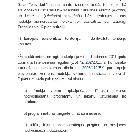
Savienības darbību 355. pantu, izņemot trešās teritorijas, kā
arī Monako Firstistes un Apvienotās Karalistes Akrotiri (
Akrotiri
)
un Dekelijas (
Dhekelia
) suverēnās bāzu teritorijas, kuras
nodokļa piemērošanas nolūkā tiek uzskatītas par attiecīgi
Francijas vai Kipras teritoriju;
4)
Eiropas Savienības teritorija
— dalībvalstu teritoriju
kopums;
1
4
)
elektroniski sniegti pakalpojumi
— Padomes 2011.gada
15.marta Īstenošanas regulas (ES) Nr.
282/2011
, ar ko nosaka
īstenošanas pasākumus direktīvai
2006/112/EK
par kopējo
pievienotās vērtības nodokļa sistēmu (pārstrādātā versija),
7.pantā minētie pakalpojumi, tai skaitā:
a) tīmekļa vietņu apkalpošana, tīmekļa resursu
nodrošināšana, programmu un iekārtu uzturēšana no
attāluma,
b) programmatūras piegāde un atjaunināšana,
c) attēlu, teksta un informācijas piegāde un piekļuves
nodrošināšana datubāzēm,