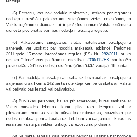
teritorijā.
(5) Personu, kas nav nodokļa maksātājs, uzskata par reģistrētu
nodokļa maksātāju pakalpojumu sniegšanas vietas noteikšanai, ja
Valsts ieņēmumu dienests tai ir piešķīris numuru Valsts ieņēmumu
dienesta pievienotās vērtības nodokļa maksātāju reģistrā.
(6) Pakalpojumu sniegšanas vietas noteikšanai pakalpojumu
saņēmēju var uzskatīt par nodokļa maksātāju atbilstoši Padomes
2011.gada 15.marta Īstenošanas regulas (ES) Nr.
282/2011
, ar ko
nosaka īstenošanas pasākumus direktīvai
2006/112/EK
par kopējo
pievienotās vērtības nodokļa sistēmu (pārstrādātā versija), 18.pantam.
(7) Par nodokļa maksātāju attiecībā uz būvniecības pakalpojumu
saņemšanu šā likuma 142.pantā noteiktajā kārtībā uzskata arī valsts
vai pašvaldības iestādi vai pašvaldību.
(8) Publiskas personas, kā arī privātpersonas, kuras saskaņā ar
Valsts pārvaldes iekārtas likumu pilda tām deleģētus vai ar
pilnvarojumu nodotus valsts pārvaldes uzdevumus, neuzskata par
nodokļa maksātājiem attiecībā uz darbībām vai darījumiem, kuros tās
iesaistās valsts pārvaldes funkciju vai uzdevumu pildīšanā.
(9) Šā panta astotajā daļā minētās personas uzskata par nodokļa