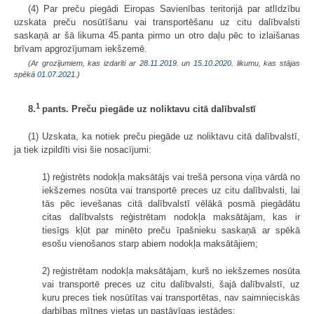
(4) Par preču piegādi Eiropas Savienības teritorijā par atlīdzību
uzskata preču nosūtīšanu vai transportēšanu uz citu dalībvalsti
saskaņā ar šā likuma 45.panta pirmo un otro daļu pēc to izlaišanas
brīvam apgrozījumam iekšzemē.
(Ar grozījumiem, kas izdarīti ar
28.11.2019.
un
15.10.2020
. likumu, kas stājas
spēkā
01.07.2021.
)
1
8.
pants. Preču piegāde uz noliktavu citā dalībvalstī
(1) Uzskata, ka notiek preču piegāde uz noliktavu citā dalībvalstī,
ja tiek izpildīti visi šie nosacījumi:
1) reģistrēts nodokļa maksātājs vai trešā persona viņa vārdā no
iekšzemes nosūta vai transportē preces uz citu dalībvalsti, lai
tās pēc ievešanas citā dalībvalstī vēlākā posmā piegādātu
citas dalībvalsts reģistrētam nodokļa maksātājam, kas ir
tiesīgs kļūt par minēto preču īpašnieku saskaņā ar spēkā
esošu vienošanos starp abiem nodokļa maksātājiem;
2) reģistrētam nodokļa maksātājam, kurš no iekšzemes nosūta
vai transportē preces uz citu dalībvalsti, šajā dalībvalstī, uz
kuru preces tiek nosūtītas vai transportētas, nav saimnieciskās
darbības mītnes vietas un pastāvīgas iestādes;