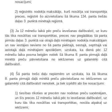
nosacījumi;
2) reģistrēts nodokļa maksātājs, kurš nosūtīja vai transportēja
preces, reģistrē šo aizvietošanu šā likuma 134. panta trešās
daļas 3. punktā minētajā reģistrā.
(3) Ja 12 mēnešu laikā pēc preču ievešanas dalībvalstī, uz kuru
tās tika nosūtītas vai transportētas, preces nav piegādātas šā panta
pirmās daļas 3. punktā vai otrajā daļā minētajam nodokļa maksātājam
un nav iestājies neviens no šā panta piektajā, sestajā, septītajā vai
astotajā daļā minētajiem apstākļiem, uzskata, ka dienā pēc 12
mēnešu laika posma beigām notiek šā likuma 8. panta pirmajā daļā
minētā preču pārvietošana no iekšzemes uz galamērķi citā
dalībvalstī.
(4) Šā panta trešo daļu nepiemēro un uzskata, ka šā likuma
8. panta pirmajā daļā minētā preču pārvietošana no iekšzemes uz
galamērķi citā dalībvalstī nenotiek, ja tiek izpildīti abi šie nosacījumi:
1) tiesības rīkoties ar precēm nav nodotas preču saņēmējam,
un šīs preces 12 mēnešu laikā pēc to ievešanas dalībvalstī, uz
kuru tās tika nosūtītas vai transportētas, nosūta atpakaļ uz
iekšzemi;