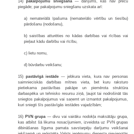
14)
pakalpojumu sniegšana
— darījums, kas nav preču
piegāde; par pakalpojumu sniegšanu uzskata arī:
a) nemateriālā īpašuma (nemateriālo vērtību un tiesību)
pārdošanu (nodošanu),
b) saistības atturēties no kādas darbības vai rīcības vai
pieļaut kādu darbību vai rīcību,
c) lietu nomu,
d) būvdarbu veikšanu;
15)
pastāvīgā iestāde
— jebkura vieta, kura nav personas
saimnieciskās darbības mītnes vieta, bet kuru raksturo
pietiekama pastāvības pakāpe un piemērota struktūra
darbaspēka un tehnisko resursu ziņā, ļaujot tai nodrošināt tās
sniegtos pakalpojumus vai saņemt un izmantot pakalpojumus,
kuri sniegti šīs pastāvīgās iestādes vajadzībām;
16)
PVN grupa
— divu vai vairāku nodokļa maksātāju grupa,
kas atbilst šā likuma nosacījumiem, izveidota uz PVN grupas
dibināšanas līguma pamata savstarpēju darījumu veikšanai
iekšzemē un reģistrēta Valsts ieņēmumu dienesta pievienotās