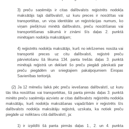
3) preču saņēmējs ir citas dalībvalsts reģistrēts nodokļa
maksātājs tajā dalībvalstī, uz kuru preces ir nosūtītas vai
transportētas, un viņa identitāte un reģistrācijas numurs, ko
viņam piešķīrusi minētā dalībvalsts, preču nosūtīšanas vai
transportēšanas sākumā ir zināmi šīs daļas 2. punktā
minētajam nodokļa maksātājam;
4) reģistrēts nodokļa maksātājs, kurš no iekšzemes nosūta vai
transportē preces uz citu dalībvalsti, reģistrē preču
pārvietošanu šā likuma 134. panta trešās daļas 3. punktā
minētajā reģistrā un deklarē šo preču piegādi pārskatā par
preču piegādēm un sniegtajiem pakalpojumiem Eiropas
Savienības teritorijā.
(2) Ja 12 mēnešu laikā pēc preču ievešanas dalībvalstī, uz kuru
tās tika nosūtītas vai transportētas, šā panta pirmās daļas 3. punktā
minēto preču saņēmēju aizvieto ar citas dalībvalsts reģistrētu nodokļa
maksātāju, kurš nodokļa maksāšanas vajadzībām ir reģistrēts šīs
dalībvalsts nodokļa maksātāju reģistrā, uzskata, ka notiek preču
piegāde uz noliktavu citā dalībvalstī, ja:
1) ir izpildīti šā panta pirmās daļas 1., 2. un 4. punkta