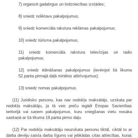
7) organizē gadatirgus un tirdzniecības izstādes;
8) sniedz noliktavu pakalpojumus;
9) sniedz komerciāla rakstura reklāmas pakalpojumus;
10) sniedz tūrisma pakalpojumus;
11) sniedz komerciāla rakstura televīzijas un radio
pakalpojumus;
12) sniedz ēdināšanas pakalpojumus (ievērojot šā likuma
52.panta pirmajā daļā minētos atbrīvojumus);
13) sniedz nomas pakalpojumus.
(11) Juridisko personu, kas nav nodokļa maksātājs, uzskata par
nodokļa maksātāju, ja tā veic preču iegādi Eiropas Savienības
teritorijā vai saņem pakalpojumus, kuru sniegšanas vietu nosaka
saskaņā ar šā likuma 19.panta pirmo daļu.
(12) Par nodokļa maksātāju neuzskata personu tiktāl, ciktāl to ar
darba devēju saista darba līgums vai jebkādas citas attiecības, kuras