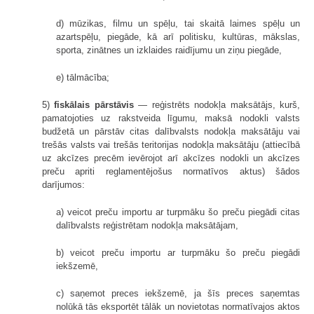
d) mūzikas, filmu un spēļu, tai skaitā laimes spēļu un
azartspēļu, piegāde, kā arī politisku, kultūras, mākslas,
sporta, zinātnes un izklaides raidījumu un ziņu piegāde,
e) tālmācība;
5)
fiskālais pārstāvis
— reģistrēts nodokļa maksātājs, kurš,
pamatojoties uz rakstveida līgumu, maksā nodokli valsts
budžetā un pārstāv citas dalībvalsts nodokļa maksātāju vai
trešās valsts vai trešās teritorijas nodokļa maksātāju (attiecībā
uz akcīzes precēm ievērojot arī akcīzes nodokli un akcīzes
preču apriti reglamentējošus normatīvos aktus) šādos
darījumos:
a) veicot preču importu ar turpmāku šo preču piegādi citas
dalībvalsts reģistrētam nodokļa maksātājam,
b) veicot preču importu ar turpmāku šo preču piegādi
iekšzemē,
c) saņemot preces iekšzemē, ja šīs preces saņemtas
nolūkā tās eksportēt tālāk un novietotas normatīvajos aktos