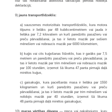
līdz tās norādīšanai atbilstošā taksācijas perioda nodokļa
deklarācijā;
9)
jauns transportlīdzeklis:
a) sauszemes motorizētais transportlīdzeklis, kura motora
tilpums ir lielāks par 48 kubikcentimetriem vai jauda ir
lielāka par 7,2 kilovatiem un kurš paredzēts pasažieru vai
preču pārvadāšanai, ja tas ir lietots mazāk par sešiem
mēnešiem vai nobraucis mazāk par 6000 kilometriem,
b) kuģis vai cits kuģošanas līdzeklis, kas ir garāks par 7,5
metriem un paredzēts pasažieru vai preču pārvadāšanai, ja
tas ir lietots mazāk par trim mēnešiem vai nobraucis mazāk
par 100 stundām, izņemot šā likuma 47.panta pirmajā daļā
minētos kuģus,
c) gaisakuģis, kura pacelšanās masa ir lielāka par 1550
kilogramiem un kurš paredzēts pasažieru vai preču
pārvadāšanai, ja tas ir lietots mazāk par trim mēnešiem vai
nolidojis mazāk par 40 stundām, izņemot šā likuma
48.panta pirmajā daļā minētos gaisakuģus;
10)
mazas vērtības dāvana
— prece vai pakalpojums, kuru