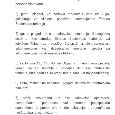
persona viņa vārdā;
3) preču piegādi, ko nodokļa maksātājs veic uz kuģa,
gaisakuģa vai vilcienā, pasažieru pārvadājumos Eiropas
Savienības teritorijā;
4) gāzes piegādi uz citu dalībvalsti, izmantojot dabasgāzes
sistēmu, kas atrodas Eiropas Savienības teritorijā, vai
jebkādus tīklus, kas ir pieslēgti šai sistēmai, elektroenerģijas,
siltumenerģijas vai dzesēšanas enerģijas piegādi pa
siltumenerģijas vai dzesēšanas tīkliem;
5) šā likuma 43., 47., 48. un 50.pantā minēto preču piegādi,
kurām piemēro nodokļa 0 procentu likmi tās dalībvalsts
teritorijā, kurā beidzas šo preču nosūtīšana vai transportēšana;
6) zelta, monētu un banknošu piegādi dalībvalstu centrālajām
bankām;
7) preču nosūtīšanu uz citu dalībvalsti apstrādes,
novērtēšanas, pārstrādes vai remonta pakalpojumu
saņemšanai, ja preces pēc minēto pakalpojumu saņemšanas
nosūta atpakaļ uz iekšzemi;