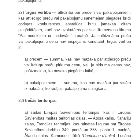
pakalpojumu;
27)
tirgus vērtība
— atlīdzība par precēm vai pakalpojumiem,
kas attiecīgo preču vai pakalpojumu saņēmējam piegādes brīdī
godīgas konkurences apstākļos būtu jāmaksā citam
piegādātājam, kurš nav uzskatāms par saistītu personu likuma
“Par nodokļiem un nodevām” izpratnē. Ja salīdzināmu preču
vai pakalpojumu cenu nav iespējams konstatēt, tirgus vērtība
ir:
a) precēm — summa, kas nav mazāka par attiecīgo preču
vai līdzīgu preču pirkuma cenu, vai, ja pirkuma cenas nav,
pašizmaksa, ko nosaka piegādes laikā,
b) pakalpojumiem — summa, kas nav mazāka par visām
izmaksām, ko radījusi pakalpojuma sniegšana;
28)
trešās teritorijas
:
a) šādas Eiropas Savienības teritorijas, kas ir Eiropas
Savienības muitas teritorijas daļas, — Atosa kalns, Kanāriju
salas, Francijas teritorijas, kas minētas Līguma par Eiropas
Savienības darbību 349. pantā un 355. panta 1. punktā,
Ālandu salas, Kampjone Itālijā
(Campione d’Italia)
, Lugāno