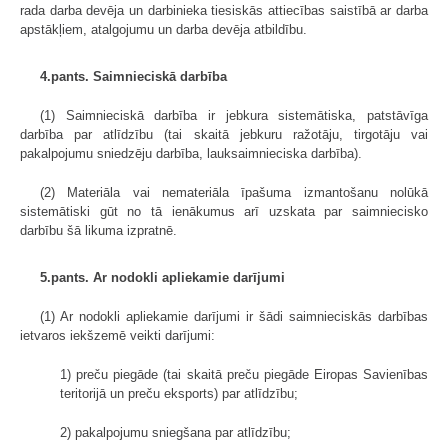
rada darba devēja un darbinieka tiesiskās attiecības saistībā ar darba
apstākļiem, atalgojumu un darba devēja atbildību.
4.pants. Saimnieciskā darbība
(1) Saimnieciskā darbība ir jebkura sistemātiska, patstāvīga
darbība par atlīdzību (tai skaitā jebkuru ražotāju, tirgotāju vai
pakalpojumu sniedzēju darbība, lauksaimnieciska darbība).
(2) Materiāla vai nemateriāla īpašuma izmantošanu nolūkā
sistemātiski gūt no tā ienākumus arī uzskata par saimniecisko
darbību šā likuma izpratnē.
5.pants. Ar nodokli apliekamie darījumi
(1) Ar nodokli apliekamie darījumi ir šādi saimnieciskās darbības
ietvaros iekšzemē veikti darījumi:
1) preču piegāde (tai skaitā preču piegāde Eiropas Savienības
teritorijā un preču eksports) par atlīdzību;
2) pakalpojumu sniegšana par atlīdzību;