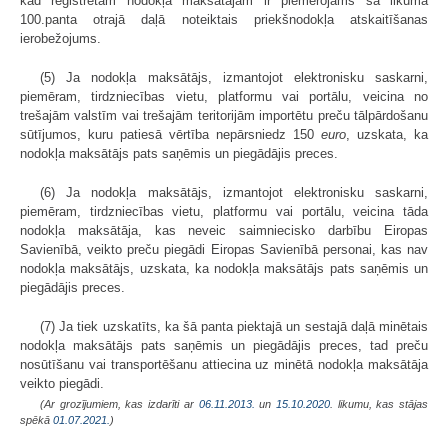
kad reģistrētam nodokļa maksātājam ir piemērojams šā likuma
100.panta otrajā daļā noteiktais priekšnodokļa atskaitīšanas
ierobežojums.
(5) Ja nodokļa maksātājs, izmantojot elektronisku saskarni,
piemēram, tirdzniecības vietu, platformu vai portālu, veicina no
trešajām valstīm vai trešajām teritorijām importētu preču tālpārdošanu
sūtījumos, kuru patiesā vērtība nepārsniedz 150
euro
, uzskata, ka
nodokļa maksātājs pats saņēmis un piegādājis preces.
(6) Ja nodokļa maksātājs, izmantojot elektronisku saskarni,
piemēram, tirdzniecības vietu, platformu vai portālu, veicina tāda
nodokļa maksātāja, kas neveic saimniecisko darbību Eiropas
Savienībā, veikto preču piegādi Eiropas Savienībā personai, kas nav
nodokļa maksātājs, uzskata, ka nodokļa maksātājs pats saņēmis un
piegādājis preces.
(7) Ja tiek uzskatīts, ka šā panta piektajā un sestajā daļā minētais
nodokļa maksātājs pats saņēmis un piegādājis preces, tad preču
nosūtīšanu vai transportēšanu attiecina uz minētā nodokļa maksātāja
veikto piegādi.
(Ar grozījumiem, kas izdarīti ar
06.11.2013.
un
15.10.2020
. likumu, kas stājas
spēkā
01.07.2021.
)