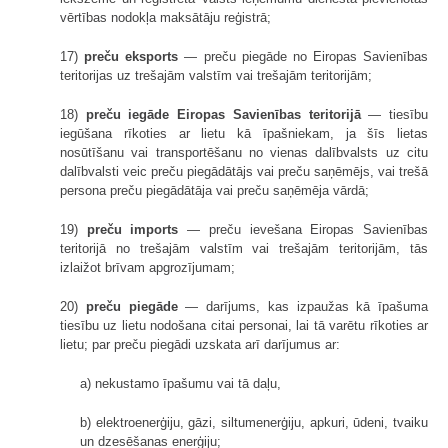
vērtības nodokļa maksātāju reģistrā;
17)
preču eksports
— preču piegāde no Eiropas Savienības
teritorijas uz trešajām valstīm vai trešajām teritorijām;
18)
preču iegāde Eiropas Savienības teritorijā
— tiesību
iegūšana rīkoties ar lietu kā īpašniekam, ja šīs lietas
nosūtīšanu vai transportēšanu no vienas dalībvalsts uz citu
dalībvalsti veic preču piegādātājs vai preču saņēmējs, vai trešā
persona preču piegādātāja vai preču saņēmēja vārdā;
19)
preču imports
— preču ievešana Eiropas Savienības
teritorijā no trešajām valstīm vai trešajām teritorijām, tās
izlaižot brīvam apgrozījumam;
20)
preču piegāde
— darījums, kas izpaužas kā īpašuma
tiesību uz lietu nodošana citai personai, lai tā varētu rīkoties ar
lietu; par preču piegādi uzskata arī darījumus ar:
a) nekustamo īpašumu vai tā daļu,
b) elektroenerģiju, gāzi, siltumenerģiju, apkuri, ūdeni, tvaiku
un dzesēšanas enerģiju;