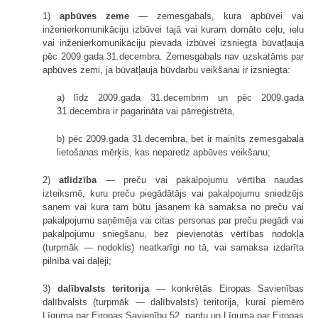
1)
apbūves zeme
— zemesgabals, kura apbūvei vai
inženierkomunikāciju izbūvei tajā vai kuram domāto ceļu, ielu
vai inženierkomunikāciju pievada izbūvei izsniegta būvatļauja
pēc 2009.gada 31.decembra. Zemesgabals nav uzskatāms par
apbūves zemi, ja būvatļauja būvdarbu veikšanai ir izsniegta:
a) līdz 2009.gada 31.decembrim un pēc 2009.gada
31.decembra ir pagarināta vai pārreģistrēta,
b) pēc 2009.gada 31.decembra, bet ir mainīts zemesgabala
lietošanas mērķis, kas neparedz apbūves veikšanu;
2)
atlīdzība
— preču vai pakalpojumu vērtība naudas
izteiksmē, kuru preču piegādātājs vai pakalpojumu sniedzējs
saņem vai kura tam būtu jāsaņem kā samaksa no preču vai
pakalpojumu saņēmēja vai citas personas par preču piegādi vai
pakalpojumu sniegšanu, bez pievienotās vērtības nodokļa
(turpmāk — nodoklis) neatkarīgi no tā, vai samaksa izdarīta
pilnībā vai daļēji;
3)
dalībvalsts teritorija
— konkrētās Eiropas Savienības
dalībvalsts (turpmāk — dalībvalsts) teritorija, kurai piemēro
Līguma par Eiropas Savienību 52. pantu un Līguma par Eiropas