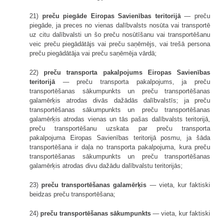
21)
preču piegāde Eiropas Savienības teritorijā
— preču
piegāde, ja preces no vienas dalībvalsts nosūta vai transportē
uz citu dalībvalsti un šo preču nosūtīšanu vai transportēšanu
veic preču piegādātājs vai preču saņēmējs, vai trešā persona
preču piegādātāja vai preču saņēmēja vārdā;
22)
preču transporta pakalpojums Eiropas Savienības
teritorijā
— preču transporta pakalpojums, ja preču
transportēšanas sākumpunkts un preču transportēšanas
galamērķis atrodas divās dažādās dalībvalstīs; ja preču
transportēšanas sākumpunkts un preču transportēšanas
galamērķis atrodas vienas un tās pašas dalībvalsts teritorijā,
preču transportēšanu uzskata par preču transporta
pakalpojuma Eiropas Savienības teritorijā posmu, ja šāda
transportēšana ir daļa no transporta pakalpojuma, kura preču
transportēšanas sākumpunkts un preču transportēšanas
galamērķis atrodas divu dažādu dalībvalstu teritorijās;
23)
preču transportēšanas galamērķis
— vieta, kur faktiski
beidzas preču transportēšana;
24)
preču transportēšanas sākumpunkts
— vieta, kur faktiski