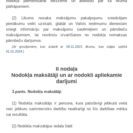
nodokļa piemērošanai iekšzemē un atbildību par šā likuma
pārkāpumiem.
(2) Likums nosaka maksājumu pakalpojumu sniedzējam
pienākumu veikt uzskaiti, glabāt un Valsts ieņēmumu dienestam
sniegt informāciju par maksājumu saņēmējiem un pārrobežu
maksājumiem, lai novērstu izvairīšanos no nodokļa nomaksas
pārrobežu darījumos.
(Ar grozījumiem, kas izdarīti ar
09.11.2023
. likumu, kas stājas spēkā
01.01.2024.
)
II nodaļa
Nodokļa maksātāji un ar nodokli apliekamie
darījumi
3.pants. Nodokļa maksātāji
(1) Nodokļa maksātājs ir persona, kura patstāvīgi jebkurā vietā
veic jebkuru saimniecisko darbību neatkarīgi no šīs darbības mērķa
vai rezultāta.
(2) Nodokļa maksātājus iedala šādi: