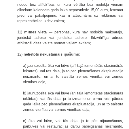
nodod bez atlīdzības un kura vērtība bez nodokļa vienam
cilvēkam kalendāra gada laikā nepārsniedz 15,00
euro
, izņemot
preci vai pakalpojumu, kas ir attiecināms uz reklāmas vai
reprezentācijas izdevumiem;
11)
mītnes vieta
— personas, kura nav nodokļa maksātājs,
juridiskā adrese vai juridiskai adresei līdzvērtīga adrese
atbilstoši citas valsts normatīvajiem aktiem;
12)
nelietots nekustamais īpašums
:
a) jaunuzcelta ēka vai būve (arī tajā iemontētās stacionārās
iekārtas), vai tās daļa, ja to pēc pieņemšanas ekspluatācijā
neizmanto, un ar to saistīta zemes vienība vai zemes
vienības daļa,
b) jaunuzcelta ēka vai būve (arī tajā iemontētās stacionārās
iekārtas), vai tās daļa, ja to izmanto un pirmo reizi pārdod
gada laikā pēc pieņemšanas ekspluatācijā, un ar to saistīta
zemes vienība vai zemes vienības daļa,
c) ēka vai būve, vai tās daļa, ja to pēc
atjaunošan
as,
pārbūve
s vai restaurācijas darbu pabeigšanas neizmanto,