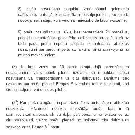
8) preču nosūtīšanu pagaidu izmantošanai galamērķa
dalībvalsts teritorijā, kas saistīta ar pakalpojumiem, ko sniedz
nodokļa maksātājs, kurš veic saimniecisko darbību iekšzemē;
9) preču nosūtīšanu uz laiku, kas nepārsniedz 24 mēnešus,
pagaidu izmantošanai galamērķa dalībvalsts teritorijā, kurā uz
tādu pašu preču importu pagaidu izmantošanai attiektos
nosacījumi par preču importu uz laiku ar pilnu atbrīvojumu no
muitas maksājumiem.
(3) Ja kaut viens no šā panta otrajā daļā paredzētajiem
nosacījumiem vairs netiek pildīts, uzskata, ka ir notikusi preču
nosūtīšana vai transportēšana uz citu dalībvalsti. Darījums tiek
uzskatīts par preču piegādi Eiropas Savienības teritorijā ar brīdi, kad
šis nosacījums vairs netiek pildīts.
1
(3
) Par preču piegādi Eiropas Savienības teritorijā par atlīdzību
neuzskata iekšzemes nodokļa maksātāja preču, kas ir tā
saimnieciskās darbības aktīvu daļa, pārvietošanu no iekšzemes uz
citu dalībvalsti, veicot preču piegādi uz noliktavu citā dalībvalstī
1
saskaņā ar šā likuma 8.
pantu.