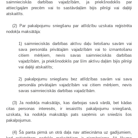
saimnieciskās darbības vajadzībām, ja priekšnodoklis par
attiecīgajām precēm vai to sastāvdaļām bijis pilnīgi vai daļēji
atskaitīts.
(2) Par pakalpojumu sniegšanu par atlīdzību uzskata reģistrēta
nodokļa maksātāja:
1) saimnieciskās darbības aktīvu daļu lietošanu savām vai
sava personāla privātajām vajadzībām vai to izmantošanu
citiem mērķiem, nevis savas saimnieciskās darbības
vajadzībām, ja priekšnodoklis par šīm aktīvu daļām bijis pilnīgi
vai daļēji atskaitīts;
2) pakalpojumu sniegšanu bez atlīdzības savām vai sava
personāla privātajām vajadzībām vai citiem mērķiem, nevis
savas saimnieciskās darbības vajadzībām.
(3) Ja nodokļa maksātājs, kas darbojas savā vārdā, bet kādas
citas personas interesēs, ir iesaistīts pakalpojumu sniegšanā,
uzskata, ka nodokļa maksātājs pats saņēmis un sniedzis šos
pakalpojumus.
(4) Šā panta pirmā un otrā daļa nav attiecināma uz gadījumiem,