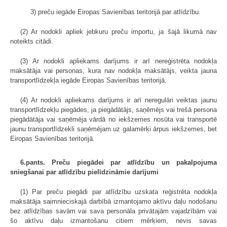
3) preču iegāde Eiropas Savienības teritorijā par atlīdzību.
(2) Ar nodokli apliek jebkuru preču importu, ja šajā likumā nav
noteikts citādi.
(3) Ar nodokli apliekams darījums ir arī nereģistrēta nodokļa
maksātāja vai personas, kura nav nodokļa maksātājs, veikta jauna
transportlīdzekļa iegāde Eiropas Savienības teritorijā.
(4) Ar nodokli apliekams darījums ir arī neregulāri veiktas jaunu
transportlīdzekļu piegādes, ja piegādātājs, saņēmējs vai trešā persona
piegādātāja vai saņēmēja vārdā no iekšzemes nosūta vai transportē
jaunu transportlīdzekli saņēmējam uz galamērķi ārpus iekšzemes, bet
Eiropas Savienības teritorijā.
6.pants. Preču piegādei par atlīdzību un pakalpojuma
sniegšanai par atlīdzību pielīdzināmie darījumi
(1) Par preču piegādi par atlīdzību uzskata reģistrēta nodokļa
maksātāja saimnieciskajā darbībā izmantojamo aktīvu daļu nodošanu
bez atlīdzības savām vai sava personāla privātajām vajadzībām vai
šo aktīvu daļu izmantošanu citiem mērķiem, nevis savas