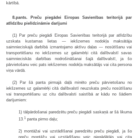
kārtībā.
8.pants. Preču piegādei Eiropas Savienības teritorijā par
atlīdzību pielīdzināmie darījumi
(1) Par preču piegādi Eiropas Savienības teritorijā par atlīdzību
uzskata kustamas lietas — iekšzemes nodokļa maksātāja
saimnieciskajā darbībā izmantojamo aktīvu daļas — nosūtīšanu vai
transportēšanu no iekšzemes uz galamērķi citā dalībvalstī savas
saimnieciskās darbības nodrošināšanai šajā dalībvalstī, ja šo
pārvietošanu veic pats iekšzemes nodokļa maksātājs vai cita persona
viņa vārdā.
(2) Par šā panta pirmajā daļā minēto preču pārvietošanu no
iekšzemes uz galamērķi citā dalībvalstī neuzskata preču nosūtīšanu
vai transportēšanu uz citu dalībvalsti saistībā ar kādu no šādiem
darījumiem:
1) tālpārdošanai paredzētu preču piegādi saskaņā ar šā likuma
1
13.
panta pirmo daļu;
2) montāžai vai uzstādīšanai paredzētu preču piegādi, ja šo
preču montāžu vai uzstādīšanu veic piegādātājs vai cita