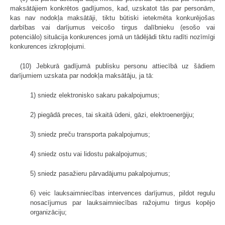
maksātājiem konkrētos gadījumos, kad, uzskatot tās par personām,
kas nav nodokļa maksātāji, tiktu būtiski ietekmēta konkurējošas
darbības vai darījumus veicošo tirgus dalībnieku (esošo vai
potenciālo) situācija konkurences jomā un tādējādi tiktu radīti nozīmīgi
konkurences izkropļojumi.
(10) Jebkurā gadījumā publisku personu attiecībā uz šādiem
darījumiem uzskata par nodokļa maksātāju, ja tā:
1) sniedz elektronisko sakaru pakalpojumus;
2) piegādā preces, tai skaitā ūdeni, gāzi, elektroenerģiju;
3) sniedz preču transporta pakalpojumus;
4) sniedz ostu vai lidostu pakalpojumus;
5) sniedz pasažieru pārvadājumu pakalpojumus;
6) veic lauksaimniecības intervences darījumus, pildot regulu
nosacījumus par lauksaimniecības ražojumu tirgus kopējo
organizāciju;