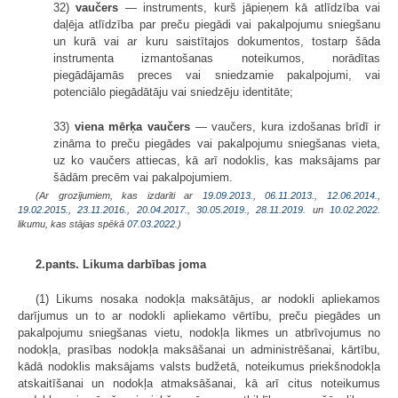
32)
vaučers
— instruments, kurš jāpieņem kā atlīdzība vai
daļēja atlīdzība par preču piegādi vai pakalpojumu sniegšanu
un kurā vai ar kuru saistītajos dokumentos, tostarp šāda
instrumenta izmantošanas noteikumos, norādītas
piegādājamās preces vai sniedzamie pakalpojumi, vai
potenciālo piegādātāju vai sniedzēju identitāte;
33)
viena mērķa vaučers
— vaučers, kura izdošanas brīdī ir
zināma to preču piegādes vai pakalpojumu sniegšanas vieta,
uz ko vaučers attiecas, kā arī nodoklis, kas maksājams par
šādām precēm vai pakalpojumiem.
(Ar grozījumiem, kas izdarīti ar
19.09.2013.
,
06.11.2013.
,
12.06.2014.
,
19.02.2015.
,
23.11.2016.
,
20.04.2017.
,
30.05.2019.
,
28.11.2019.
un
10.02.2022
.
likumu, kas stājas spēkā
07.03.2022.
)
2.pants. Likuma darbības joma
(1) Likums nosaka nodokļa maksātājus, ar nodokli apliekamos
darījumus un to ar nodokli apliekamo vērtību, preču piegādes un
pakalpojumu sniegšanas vietu, nodokļa likmes un atbrīvojumus no
nodokļa, prasības nodokļa maksāšanai un administrēšanai, kārtību,
kādā nodoklis maksājams valsts budžetā, noteikumus priekšnodokļa
atskaitīšanai un nodokļa atmaksāšanai, kā arī citus noteikumus