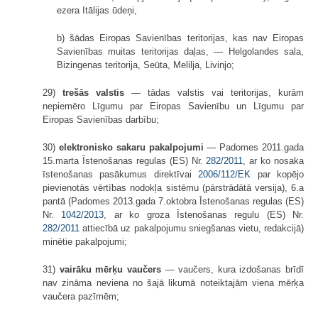
ezera Itālijas ūdeņi,
b) šādas Eiropas Savienības teritorijas, kas nav Eiropas
Savienības muitas teritorijas daļas, — Helgolandes sala,
Bizingenas teritorija, Seūta, Melilja, Livinjo;
29)
trešās valstis
— tādas valstis vai teritorijas, kurām
nepiemēro Līgumu par Eiropas Savienību un Līgumu par
Eiropas Savienības darbību;
30)
elektronisko sakaru pakalpojumi
— Padomes 2011.gada
15.marta Īstenošanas regulas (ES) Nr.
282/2011
, ar ko nosaka
īstenošanas pasākumus direktīvai
2006/112/EK
par kopējo
pievienotās vērtības nodokļa sistēmu (pārstrādātā versija), 6.a
pantā (Padomes 2013.gada 7.oktobra Īstenošanas regulas (ES)
Nr.
1042/2013
, ar ko groza Īstenošanas regulu (ES) Nr.
282/2011
attiecībā uz pakalpojumu sniegšanas vietu, redakcijā)
minētie pakalpojumi;
31)
vairāku mērķu vaučers
— vaučers, kura izdošanas brīdī
nav zināma neviena no šajā likumā noteiktajām viena mērķa
vaučera pazīmēm;