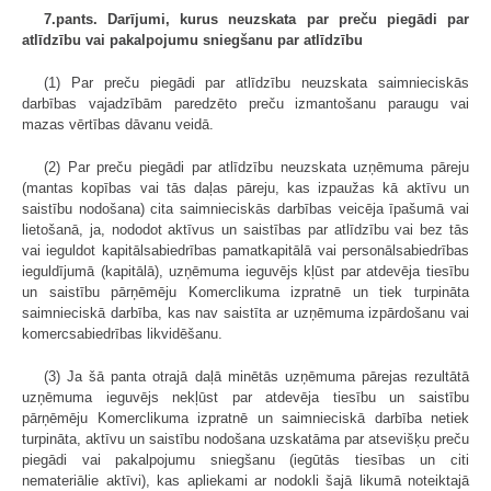
7.pants. Darījumi, kurus neuzskata par preču piegādi par
atlīdzību vai pakalpojumu sniegšanu par atlīdzību
(1) Par preču piegādi par atlīdzību neuzskata saimnieciskās
darbības vajadzībām paredzēto preču izmantošanu paraugu vai
mazas vērtības dāvanu veidā.
(2) Par preču piegādi par atlīdzību neuzskata uzņēmuma pāreju
(mantas kopības vai tās daļas pāreju, kas izpaužas kā aktīvu un
saistību nodošana) cita saimnieciskās darbības veicēja īpašumā vai
lietošanā, ja, nododot aktīvus un saistības par atlīdzību vai bez tās
vai ieguldot kapitālsabiedrības pamatkapitālā vai personālsabiedrības
ieguldījumā (kapitālā), uzņēmuma ieguvējs kļūst par atdevēja tiesību
un saistību pārņēmēju Komerclikuma izpratnē un tiek turpināta
saimnieciskā darbība, kas nav saistīta ar uzņēmuma izpārdošanu vai
komercsabiedrības likvidēšanu.
(3) Ja šā panta otrajā daļā minētās uzņēmuma pārejas rezultātā
uzņēmuma ieguvējs nekļūst par atdevēja tiesību un saistību
pārņēmēju Komerclikuma izpratnē un saimnieciskā darbība netiek
turpināta, aktīvu un saistību nodošana uzskatāma par atsevišķu preču
piegādi vai pakalpojumu sniegšanu (iegūtās tiesības un citi
nemateriālie aktīvi), kas apliekami ar nodokli šajā likumā noteiktajā