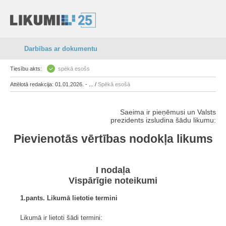
Darbības ar dokumentu
Tiesību akts:
spēkā esošs
Attēlotā redakcija: 01.01.2026. - ... /
Spēkā esošā
Saeima ir pieņēmusi un Valsts
prezidents izsludina šādu likumu:
Pievienotās vērtības nodokļa likums
I nodaļa
Vispārīgie noteikumi
1.pants. Likumā lietotie termini
Likumā ir lietoti šādi termini: