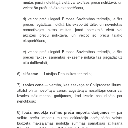
muitas jomā noteiktajā vietā vai akcīzes preču noliktavā, un
veicot šo preču tālāko eksportēšanu,
d) veicot preču iegādi Eiropas Savienības teritorijā, ja šīs
preces iegādātas nolūkā tās eksportēt tālāk un novietotas
normatīvajos aktos muitas jomā noteiktajā vietā vai
akcīzes preču noliktavā, un veicot šo preču tālāko
eksportēšanu;
e) veicot preču iegādi Eiropas Savienības teritorijā, ja šīs
preces faktiski saņemtas iekšzemē nolūkā tās piegādāt uz
citu dalībvalsti;
6)
iekšzeme
— Latvijas Republikas teritorija;
7)
izsoles cena
— vērtība, kas saskaņā ar Civilprocesa likumu
atbilst pilnai nosolītajai cenai, augstākajai nosolītajai cenai vai
izsoles sākumcenai gadījumos, kad izsole pasludināta par
nenotikušu;
8)
īpašs nodokļa režīms preču importa darījumos
— par
veikto preču importu muitas deklarācijā aprēķinātās valsts
budžetā maksājamās nodokļa summas samaksas atlikšana