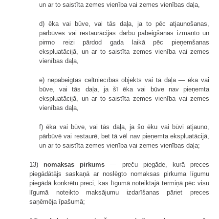
un ar to saistīta zemes vienība vai zemes vienības daļa,
d) ēka vai būve, vai tās daļa, ja to pēc
atjaunošan
as,
pārbūve
s vai restaurācijas darbu pabeigšanas izmanto un
pirmo reizi pārdod gada laikā pēc pieņemšanas
ekspluatācijā, un ar to saistīta zemes vienība vai zemes
vienības daļa,
e) nepabeigtās celtniecības objekts vai tā daļa — ēka vai
būve, vai tās daļa, ja šī ēka vai būve nav pieņemta
ekspluatācijā, un ar to saistīta zemes vienība vai zemes
vienības daļa,
f) ēka vai būve, vai tās daļa, ja šo ēku vai būvi
atjauno,
pārbūvē
vai restaurē, bet tā vēl nav pieņemta ekspluatācijā,
un ar to saistīta zemes vienība vai zemes vienības daļa;
13)
nomaksas pirkums
— preču piegāde, kurā preces
piegādātājs saskaņā ar noslēgto nomaksas pirkuma līgumu
piegādā konkrētu preci, kas līgumā noteiktajā termiņā pēc visu
līgumā noteikto maksājumu izdarīšanas pāriet preces
saņēmēja īpašumā;