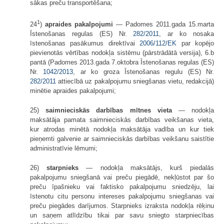
sākas preču transportēšana;
1
24
)
apraides pakalpojumi
— Padomes 2011.gada 15.marta
Īstenošanas regulas (ES) Nr.
282/2011
, ar ko nosaka
īstenošanas pasākumus direktīvai
2006/112/EK
par kopējo
pievienotās vērtības nodokļa sistēmu (pārstrādātā versija), 6.b
pantā (Padomes 2013.gada 7.oktobra Īstenošanas regulas (ES)
Nr.
1042/2013
, ar ko groza Īstenošanas regulu (ES) Nr.
282/2011
attiecībā uz pakalpojumu sniegšanas vietu, redakcijā)
minētie apraides pakalpojumi;
25)
saimnieciskās darbības mītnes vieta
— nodokļa
maksātāja pamata saimnieciskās darbības veikšanas vieta,
kur atrodas minētā nodokļa maksātāja vadība un kur tiek
pieņemti galvenie ar saimnieciskās darbības veikšanu saistītie
administratīvie lēmumi;
26)
starpnieks
— nodokļa maksātājs, kurš piedalās
pakalpojumu sniegšanā vai preču piegādē, nekļūstot par šo
preču īpašnieku vai faktisko pakalpojumu sniedzēju, lai
īstenotu citu personu intereses pakalpojumu sniegšanas vai
preču piegādes darījumos. Starpnieks izraksta nodokļa rēķinu
un saņem atlīdzību tikai par savu sniegto starpniecības