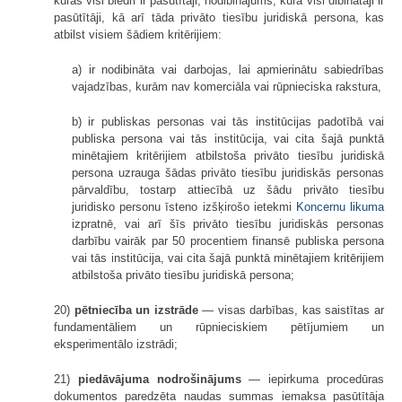
kuras visi biedri ir pasūtītāji, nodibinājums, kura visi dibinātāji ir
pasūtītāji, kā arī tāda privāto tiesību juridiskā persona, kas
atbilst visiem šādiem kritērijiem:
a) ir nodibināta vai darbojas, lai apmierinātu sabiedrības
vajadzības, kurām nav komerciāla vai rūpnieciska rakstura,
b) ir publiskas personas vai tās institūcijas padotībā vai
publiska persona vai tās institūcija, vai cita šajā punktā
minētajiem kritērijiem atbilstoša privāto tiesību juridiskā
persona uzrauga šādas privāto tiesību juridiskās personas
pārvaldību, tostarp attiecībā uz šādu privāto tiesību
juridisko personu īsteno izšķirošo ietekmi
Koncernu likuma
izpratnē, vai arī šīs privāto tiesību juridiskās personas
darbību vairāk par 50 procentiem finansē publiska persona
vai tās institūcija, vai cita šajā punktā minētajiem kritērijiem
atbilstoša privāto tiesību juridiskā persona;
20)
pētniecība un izstrāde
— visas darbības, kas saistītas ar
fundamentāliem un rūpnieciskiem pētījumiem un
eksperimentālo izstrādi;
21)
piedāvājuma nodrošinājums
— iepirkuma procedūras
dokumentos paredzēta naudas summas iemaksa pasūtītāja