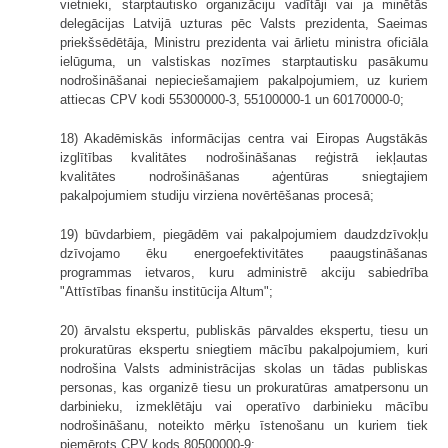
vietnieki, starptautisko organizāciju vadītāji vai ja minētās
delegācijas Latvijā uzturas pēc Valsts prezidenta, Saeimas
priekšsēdētāja, Ministru prezidenta vai ārlietu ministra oficiāla
ielūguma, un valstiskas nozīmes starptautisku pasākumu
nodrošināšanai nepieciešamajiem pakalpojumiem, uz kuriem
attiecas CPV kodi 55300000-3, 55100000-1 un 60170000-0;
18) Akadēmiskās informācijas centra vai Eiropas Augstākās
izglītības kvalitātes nodrošināšanas reģistrā iekļautas
kvalitātes nodrošināšanas aģentūras sniegtajiem
pakalpojumiem studiju virziena novērtēšanas procesā;
19) būvdarbiem, piegādēm vai pakalpojumiem daudzdzīvokļu
dzīvojamo ēku energoefektivitātes paaugstināšanas
programmas ietvaros, kuru administrē akciju sabiedrība
"Attīstības finanšu institūcija Altum";
20) ārvalstu ekspertu, publiskās pārvaldes ekspertu, tiesu un
prokuratūras ekspertu sniegtiem mācību pakalpojumiem, kuri
nodrošina Valsts administrācijas skolas un tādas publiskas
personas, kas organizē tiesu un prokuratūras amatpersonu un
darbinieku, izmeklētāju vai operatīvo darbinieku mācību
nodrošināšanu, noteikto mērķu īstenošanu un kuriem tiek
piemērots CPV kods 80500000-9;