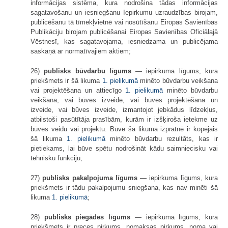
informācijas sistēma, kura nodrošina tādas informācijas
sagatavošanu un iesniegšanu Iepirkumu uzraudzības birojam,
publicēšanu tā tīmekļvietnē vai nosūtīšanu Eiropas Savienības
Publikāciju birojam publicēšanai Eiropas Savienības Oficiālajā
Vēstnesī, kas sagatavojama, iesniedzama un publicējama
saskaņā ar normatīvajiem aktiem;
26)
publisks būvdarbu līgums
— iepirkuma līgums, kura
priekšmets ir šā likuma
1. pielikumā
minēto būvdarbu veikšana
vai projektēšana un attiecīgo
1. pielikumā
minēto būvdarbu
veikšana, vai būves izveide, vai būves projektēšana un
izveide, vai būves izveide, izmantojot jebkādus līdzekļus,
atbilstoši pasūtītāja prasībām, kurām ir izšķiroša ietekme uz
būves veidu vai projektu. Būve šā likuma izpratnē ir kopējais
šā likuma
1. pielikumā
minēto būvdarbu rezultāts, kas ir
pietiekams, lai būve spētu nodrošināt kādu saimniecisku vai
tehnisku funkciju;
27)
publisks pakalpojuma līgums
— iepirkuma līgums, kura
priekšmets ir tādu pakalpojumu sniegšana, kas nav minēti šā
likuma
1. pielikumā
;
28)
publisks piegādes līgums
— iepirkuma līgums, kura
priekšmets ir preces pirkums, nomaksas pirkums, noma vai