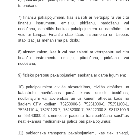
īstenošanu;
7) finanšu pakalpojumiem, kas saistīti ar vērtspapīru vai citu
finanšu instrumentu emisiju, pirkšanu, pārdošanu vai
nodošanu, centrālās bankas pakalpojumiem un darbībām, ko
veic ar Eiropas Finanšu stabilitātes instrumenta un Eiropas
stabilizācijas mehānisma palīdzību;
8) aizņēmumiem, kas ir vai nav saistīti ar vērtspapīru vai citu
finanšu instrumentu emisiju, pārdošanu, pirkšanu vai
nodošanu;
9) fizisko personu pakalpojumiem saskaņā ar darba līgumiem;
10) pakalpojumiem civilās aizsardzības, civilās drošības un
katastrofu novēršanas jomā, kurus sniedz biedrības,
nodibinājumi vai apvienības un uz kuriem attiecas kāds no
šādiem CPV kodiem: 75250000-3, 75251000-0, 75251100-1,
75251110-4, 75251120-7, 75252000-7, 75222000-8, 98113100-9
un 85143000-3, izņemot ar pacientu transportēšanu saistītus
neatliekamās medicīniskās palīdzības pakalpojumus;
11) sabiedriskā transporta pakalpojumiem, kas tiek sniegti,