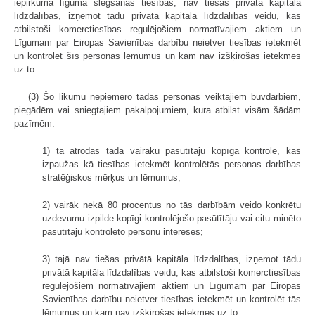
iepirkuma līguma slēgšanas tiesības, nav tiešas privātā kapitāla
līdzdalības, izņemot tādu privātā kapitāla līdzdalības veidu, kas
atbilstoši komerctiesības regulējošiem normatīvajiem aktiem un
Līgumam par Eiropas Savienības darbību neietver tiesības ietekmēt
un kontrolēt šīs personas lēmumus un kam nav izšķirošas ietekmes
uz to.
(3) Šo likumu nepiemēro tādas personas veiktajiem būvdarbiem,
piegādēm vai sniegtajiem pakalpojumiem, kura atbilst visām šādām
pazīmēm:
1) tā atrodas tādā vairāku pasūtītāju kopīgā kontrolē, kas
izpaužas kā tiesības ietekmēt kontrolētās personas darbības
stratēģiskos mērķus un lēmumus;
2) vairāk nekā 80 procentus no tās darbībām veido konkrētu
uzdevumu izpilde kopīgi kontrolējošo pasūtītāju vai citu minēto
pasūtītāju kontrolēto personu interesēs;
3) tajā nav tiešas privātā kapitāla līdzdalības, izņemot tādu
privātā kapitāla līdzdalības veidu, kas atbilstoši komerctiesības
regulējošiem normatīvajiem aktiem un Līgumam par Eiropas
Savienības darbību neietver tiesības ietekmēt un kontrolēt tās
lēmumus un kam nav izšķirošas ietekmes uz to.