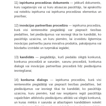
11)
iepirkuma procedūras dokuments
— jebkurš dokuments,
kuru sagatavojis vai uz kuru atsaucas pasūtītājs, lai aprakstītu
vai noteiktu iepirkuma vai iepirkuma procedūras elementus un
prasības;
12)
inovācijas partnerības procedūra
— iepirkuma procedūra,
kurā visi ieinteresētie piegādātāji var pieprasīt tiesības
piedalīties, bet piedāvājumus var iesniegt tikai tie kandidāti, ko
pasūtītājs uzaicina, un kuru piemēro, lai izveidotu ilgtermiņa
inovācijas partnerību jauna inovatīva produkta, pakalpojuma vai
būvdarbu izstrādei un turpmākai iegādei;
13)
kandidāts
— piegādātājs, kurš piedalās slēgtā konkursā,
konkursa procedūrā ar sarunām, sarunu procedūrā, konkursa
dialogā vai inovācijas partnerības procedūrā līdz piedāvājuma
iesniegšanai;
14)
konkursa dialogs
— iepirkuma procedūra, kurā visi
ieinteresētie piegādātāji var pieprasīt tiesības piedalīties, bet
piedāvājumus var iesniegt tikai tie kandidāti, ko pasūtītājs
uzaicina, kuru piemēro, kad nav iespējams iegūt pasūtītāja
vajadzībām atbilstošu piedāvājumu atklātā vai slēgtā konkursā,
un kuras mērķis ir sarunās ar atlasītajiem kandidātiem noteikt