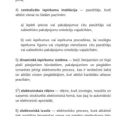
4)
centralizēto iepirkumu institūcija
— pasūtītājs, kurš
atbilst vienai no šādām pazīmēm:
a) iepērk preces vai pakalpojumus citu pasūtītāju vai
sabiedrisko pakalpojumu sniedzēju vajadzībām,
b) veic iepirkumus vai iepirkuma procedūras, lai noslēgtu
iepirkuma līgumu vai vispārīgo vienošanos citu pasūtītāju
vai sabiedrisko pakalpojumu sniedzēju vajadzībām;
5)
dinamiskā iepirkumu sistēma
— bieži lietojamiem un tirgū
plaši pieejamiem būvdarbiem, pakalpojumiem un piegādēm
izmantots pilnīgi elektronizēts process, kas ir ierobežots laikā
un atklāts visiem piegādātājiem, kuri atbilst kandidātu atlases
prasībām;
1
5
)
elektroniskais rēķins
— rēķins, kurš izsniegts, nosūtīts un
saņemts strukturētā elektroniskā formā, kas ļauj to automātiski
un elektroniski apstrādāt;
6)
elektroniskā izsole
— elektronisks process, kurā atkārtoti
tiek norādītas lejupejošas cenas vai noteiktu piedāvājuma daļu