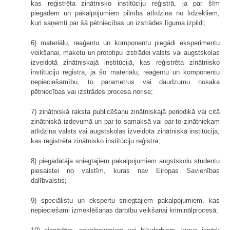
kas reģistrēta zinātnisko institūciju reģistrā, ja par šīm
piegādēm un pakalpojumiem pilnībā atlīdzina no līdzekļiem,
kuri saņemti par šā pētniecības un izstrādes līguma izpildi;
6) materiālu, reaģentu un komponentu piegādi eksperimentu
veikšanai, maketu un prototipu izstrādei valsts vai augstskolas
izveidotā zinātniskajā institūcijā, kas reģistrēta zinātnisko
institūciju reģistrā, ja šo materiālu, reaģentu un komponentu
nepieciešamību, to parametrus vai daudzumu nosaka
pētniecības vai izstrādes procesa norise;
7) zinātniskā raksta publicēšanu zinātniskajā periodikā vai citā
zinātniskā izdevumā un par to samaksā vai par to zinātniekam
atlīdzina valsts vai augstskolas izveidota zinātniskā institūcija,
kas reģistrēta zinātnisko institūciju reģistrā;
8) piegādātāja sniegtajiem pakalpojumiem augstskolu studentu
piesaistei no valstīm, kuras nav Eiropas Savienības
dalībvalstis;
9) speciālistu un ekspertu sniegtajiem pakalpojumiem, kas
nepieciešami izmeklēšanas darbību veikšanai kriminālprocesā;