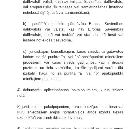
dalībvalstī, valstī, kas nav Eiropas Savienības dalībvalsts,
vai starptautiskā šķīrējtiesas vai samierināšanas instancē
notiekošā šķīrējtiesā vai samierināšanā,
b) pasūtītāja juridisku pārstāvību Eiropas Savienības
dalībvalsts vai valsts, kas nav Eiropas Savienības
dalībvalsts, tiesā vai iestādē vai starptautiskā tiesā vai
iestādē notiekošā tiesvedībā,
c) juridiskajām konsultācijām, kuras sniedz, lai gatavotos
kādam no šā punkta "a" vai "b" apakšpunktā minētajiem
procesiem, vai kuras sniedz gadījumos, kad ir drošas
pazīmes un liela varbūtība, ka šie gadījumi varētu tikt
izskatīti kādā no šā punkta "a" vai "b" apakšpunktā
minētajiem procesiem;
4) dokumentu apliecināšanas pakalpojumiem, kurus sniedz
notāri;
5) juridiskajiem pakalpojumiem, kuru sniedzējus ieceļ tiesa vai
kuru sniedzējiem ārējos normatīvajos aktos uzdots tiesas
uzraudzībā veikt noteiktus uzdevumus;
6) juridiskajiem pakalpojumiem, kuri saistīti ar valsts varas