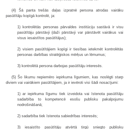
(4) Šā panta trešās daļas izpratnē persona atrodas vairāku
pasūtītāju kopīgā kontrolē, ja:
1) kontrolētās personas pārvaldes institūciju sastāvā ir visu
pasūtītāju pārstāvji (daži pārstāvji var pārstāvēt vairākus vai
visus iesaistītos pasūtītājus);
2) visiem pasūtītājiem kopīgi ir tiesības ietekmēt kontrolētās
personas darbības stratēģiskos mērķus un lēmumus;
3) kontrolētā persona darbojas pasūtītāju interesēs.
(5) Šo likumu nepiemēro iepirkuma līgumiem, kas noslēgti starp
diviem vai vairākiem pasūtītājiem, ja ir ievēroti visi šādi nosacījumi:
1) ar iepirkuma līgumu tiek izveidota vai īstenota pasūtītāju
sadarbība to kompetencē esošu publisku pakalpojumu
nodrošināšanā;
2) sadarbība tiek īstenota sabiedrības interesēs;
3) iesaistīto pasūtītāju atvērtā tirgū sniegto publisku