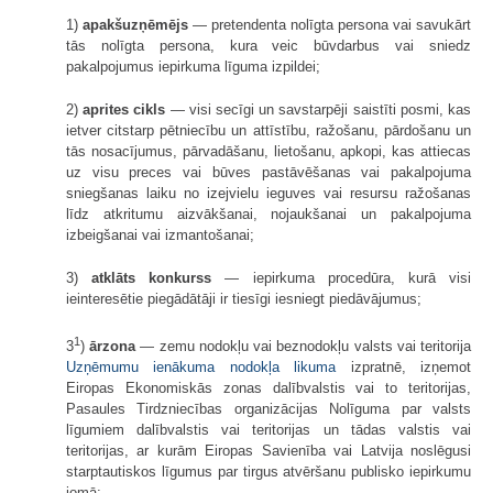
1)
apakšuzņēmējs
— pretendenta nolīgta persona vai savukārt
tās nolīgta persona, kura veic būvdarbus vai sniedz
pakalpojumus iepirkuma līguma izpildei;
2)
aprites cikls
— visi secīgi un savstarpēji saistīti posmi, kas
ietver citstarp pētniecību un attīstību, ražošanu, pārdošanu un
tās nosacījumus, pārvadāšanu, lietošanu, apkopi, kas attiecas
uz visu preces vai būves pastāvēšanas vai pakalpojuma
sniegšanas laiku no izejvielu ieguves vai resursu ražošanas
līdz atkritumu aizvākšanai, nojaukšanai un pakalpojuma
izbeigšanai vai izmantošanai;
3)
atklāts konkurss
— iepirkuma procedūra, kurā visi
ieinteresētie piegādātāji ir tiesīgi iesniegt piedāvājumus;
1
3
)
ārzona
— zemu nodokļu vai beznodokļu valsts vai teritorija
Uzņēmumu ienākuma nodokļa likuma
izpratnē, izņemot
Eiropas Ekonomiskās zonas dalībvalstis vai to teritorijas,
Pasaules Tirdzniecības organizācijas Nolīguma par valsts
līgumiem dalībvalstis vai teritorijas un tādas valstis vai
teritorijas, ar kurām Eiropas Savienība vai Latvija noslēgusi
starptautiskos līgumus par tirgus atvēršanu publisko iepirkumu
jomā;