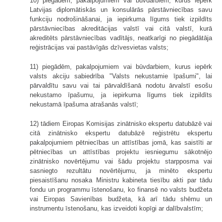
10) piegādēm, pakalpojumiem vai būvdarbiem, kurus iepērk
Latvijas diplomātiskās un konsulārās pārstāvniecības savu
funkciju nodrošināšanai, ja iepirkuma līgums tiek izpildīts
pārstāvniecības akreditācijas valstī vai citā valstī, kurā
akreditēts pārstāvniecības vadītājs, neatkarīgi no piegādātāja
reģistrācijas vai pastāvīgās dzīvesvietas valsts;
11) piegādēm, pakalpojumiem vai būvdarbiem, kurus iepērk
valsts akciju sabiedrība "Valsts nekustamie īpašumi", lai
pārvaldītu savu vai tai pārvaldīšanā nodotu ārvalstī esošu
nekustamo īpašumu, ja iepirkuma līgums tiek izpildīts
nekustamā īpašuma atrašanās valstī;
12) tādiem Eiropas Komisijas zinātnisko ekspertu datubāzē vai
citā zinātnisko ekspertu datubāzē reģistrētu ekspertu
pakalpojumiem pētniecības un attīstības jomā, kas saistīti ar
pētniecības un attīstības projektu iesniegumu sākotnējo
zinātnisko novērtējumu vai šādu projektu starpposma vai
sasniegto rezultātu novērtējumu, ja minēto ekspertu
piesaistīšanu nosaka Ministru kabineta tiesību akti par tādu
fondu un programmu īstenošanu, ko finansē no valsts budžeta
vai Eiropas Savienības budžeta, kā arī tādu shēmu un
instrumentu īstenošanu, kas izveidoti kopīgi ar dalībvalstīm;