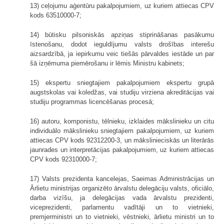
13) ceļojumu aģentūru pakalpojumiem, uz kuriem attiecas CPV
kods 63510000-7;
14) būtisku pilsoniskās apziņas stiprināšanas pasākumu
īstenošanu, dodot ieguldījumu valsts drošības interešu
aizsardzībā, ja iepirkumu veic tiešās pārvaldes iestāde un par
šā izņēmuma piemērošanu ir lēmis Ministru kabinets;
15) ekspertu sniegtajiem pakalpojumiem ekspertu grupā
augstskolas vai koledžas, vai studiju virziena akreditācijas vai
studiju programmas licencēšanas procesā;
16) autoru, komponistu, tēlnieku, izklaides mākslinieku un citu
individuālo mākslinieku sniegtajiem pakalpojumiem, uz kuriem
attiecas CPV kods 92312200-3, un mākslinieciskās un literārās
jaunrades un interpretācijas pakalpojumiem, uz kuriem attiecas
CPV kods 92310000-7;
17) Valsts prezidenta kancelejas, Saeimas Administrācijas un
Ārlietu ministrijas organizēto ārvalstu delegāciju valsts, oficiālo,
darba vizīšu, ja delegācijas vada ārvalstu prezidenti,
viceprezidenti, parlamentu vadītāji un to vietnieki,
premjerministri un to vietnieki, vēstnieki, ārlietu ministri un to