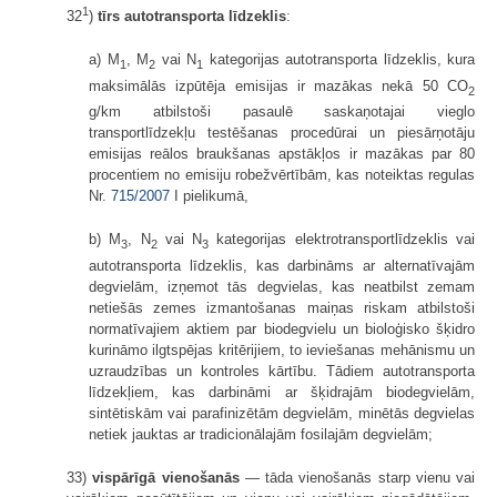
1
32
)
tīrs autotransporta līdzeklis
:
a) M
, M
vai N
kategorijas autotransporta līdzeklis, kura
1
2
1
maksimālās izpūtēja emisijas ir mazākas nekā 50 CO
2
g/km atbilstoši pasaulē saskaņotajai vieglo
transportlīdzekļu testēšanas procedūrai un piesārņotāju
emisijas reālos braukšanas apstākļos ir mazākas par 80
procentiem no emisiju robežvērtībām, kas noteiktas regulas
Nr.
715/2007
I pielikumā,
b) M
, N
vai N
kategorijas elektrotransportlīdzeklis vai
3
2
3
autotransporta līdzeklis, kas darbināms ar alternatīvajām
degvielām, izņemot tās degvielas, kas neatbilst zemam
netiešās zemes izmantošanas maiņas riskam atbilstoši
normatīvajiem aktiem par biodegvielu un bioloģisko šķidro
kurināmo ilgtspējas kritērijiem, to ieviešanas mehānismu un
uzraudzības un kontroles kārtību. Tādiem autotransporta
līdzekļiem, kas darbināmi ar šķidrajām biodegvielām,
sintētiskām vai parafinizētām degvielām, minētās degvielas
netiek jauktas ar tradicionālajām fosilajām degvielām;
33)
vispārīgā vienošanās
— tāda vienošanās starp vienu vai