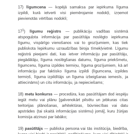
17)
līgumcena
— kopējā samaksa par iepirkuma līguma
izpildi, kurā ietverti visi piemērojamie nodokļi, izņemot
pievienotās vērtības nodokli;
1
17
)
līgumu reģistrs
— publikāciju vadības sistēmā
atspoguļota informācija par pasūtītāja noslēgto iepirkuma
līgumu, vispārīgo vienošanos vai to grozījumiem, kas tiek
publiskota Iepirkumu uzraudzības biroja tīmekļvietnē. Līgumu
reģistrā pieejami dati, kas ietver informāciju par pasūtītāju,
piegādātāju, līguma noslēgšanas datumu, līguma priekšmetu,
līgumcenu, līguma izpildes termiņu, līguma grozījumiem, kā arī
informāciju par faktisko līguma izpildi (līgumcena, izpildes
termiņš, līguma izpildītājs un līguma izbeigšanas iemesls, ja
attiecināms) un citu informāciju, ja nepieciešams;
18)
metu konkurss
— procedūra, kas pasūtītājam dod iespēju
iegūt metu vai plānu [galvenokārt pilsētu un jebkuras citas
teritorijas plānošanas, arhitektūras, būvniecības vai datu
apstrādes (tai skaitā informācijas sistēmu) jomā], kuru žūrijas
komisija atzinusi par labāko;
19)
pasūtītājs
— publiska persona vai tās institūcija, biedrība,