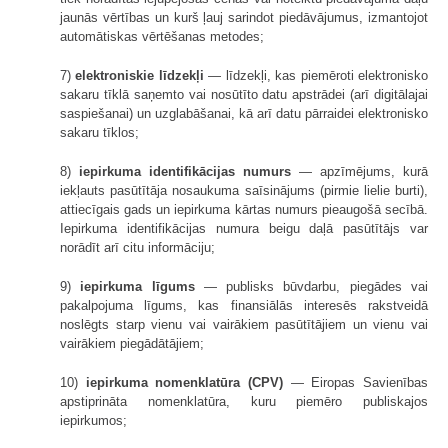
jaunās vērtības un kurš ļauj sarindot piedāvājumus, izmantojot
automātiskas vērtēšanas metodes;
7)
elektroniskie līdzekļi
— līdzekļi, kas piemēroti elektronisko
sakaru tīklā saņemto vai nosūtīto datu apstrādei (arī digitālajai
saspiešanai) un uzglabāšanai, kā arī datu pārraidei elektronisko
sakaru tīklos;
8)
iepirkuma identifikācijas numurs
— apzīmējums, kurā
iekļauts pasūtītāja nosaukuma saīsinājums (pirmie lielie burti),
attiecīgais gads un iepirkuma kārtas numurs pieaugošā secībā.
Iepirkuma identifikācijas numura beigu daļā pasūtītājs var
norādīt arī citu informāciju;
9)
iepirkuma līgums
— publisks būvdarbu, piegādes vai
pakalpojuma līgums, kas finansiālās interesēs rakstveidā
noslēgts starp vienu vai vairākiem pasūtītājiem un vienu vai
vairākiem piegādātājiem;
10)
iepirkuma nomenklatūra (CPV)
— Eiropas Savienības
apstiprināta nomenklatūra, kuru piemēro publiskajos
iepirkumos;