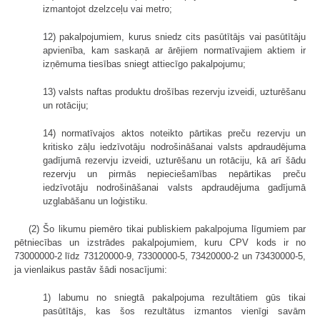
izmantojot dzelzceļu vai metro;
12) pakalpojumiem, kurus sniedz cits pasūtītājs vai pasūtītāju
apvienība, kam saskaņā ar ārējiem normatīvajiem aktiem ir
izņēmuma tiesības sniegt attiecīgo pakalpojumu;
13) valsts naftas produktu drošības rezervju izveidi, uzturēšanu
un rotāciju;
14) normatīvajos aktos noteikto pārtikas preču rezervju un
kritisko zāļu iedzīvotāju nodrošināšanai valsts apdraudējuma
gadījumā rezervju izveidi, uzturēšanu un rotāciju, kā arī šādu
rezervju un pirmās nepieciešamības nepārtikas preču
iedzīvotāju nodrošināšanai valsts apdraudējuma gadījumā
uzglabāšanu un loģistiku.
(2) Šo likumu piemēro tikai publiskiem pakalpojuma līgumiem par
pētniecības un izstrādes pakalpojumiem, kuru CPV kods ir no
73000000-2 līdz 73120000-9, 73300000-5, 73420000-2 un 73430000-5,
ja vienlaikus pastāv šādi nosacījumi:
1) labumu no sniegtā pakalpojuma rezultātiem gūs tikai
pasūtītājs, kas šos rezultātus izmantos vienīgi savām