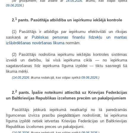
(Ar grozījumiem, kas izdarīti ar
14.05.2026
. likumu, kas stājas spēkā
09.06.2026.
)
1
2.
pants. Pasūtītāja atbildība un iepirkumu iekšējā kontrole
(1) Pasūtītājs ir atbildīgs par iepirkumu efektivitāti un rīkojas
saskaņā ar
Publiskas personas finanšu līdzekļu un mantas
izšķērdēšanas novēršanas likuma
normām.
(2) Pasūtītājs nodrošina iepirkumu iekšējās kontroles sistēmas
izveidi un darbību, lai visā iepirkuma ciklā — no iepirkuma
sagatavošanas līdz iepirkuma līguma izpildei — tiktu sasniegti šā
likuma mērķi.
(
14.05.2026
. likuma redakcijā, kas stājas spēkā
09.06.2026.
)
2
2.
pants. Īpašie noteikumi attiecībā uz Krievijas Federācijas
un Baltkrievijas Republikas izcelsmes precēm un pakalpojumiem
Pasūtītājs jebkurā iepirkumā neatkarīgi no tā paredzamās
līgumcenas izvirza prasību piegādātājam nodrošināt, lai iepirkuma
līguma izpildē netiek ietvertas Krievijas Federācijas un Baltkrievijas
Republikas izcelsmes preces un pakalpojumi.
(
14.05.2026
. likuma redakcijā, kas stājas spēkā
09.06.2026.
)