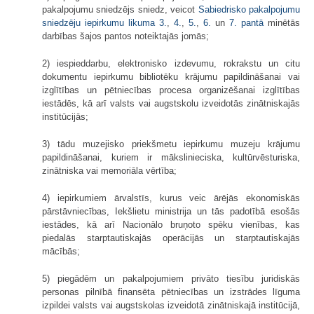
pakalpojumu sniedzējs sniedz, veicot
Sabiedrisko pakalpojumu
sniedzēju iepirkumu likuma
3.
,
4.
,
5.
,
6.
un
7. pantā
minētās
darbības šajos pantos noteiktajās jomās;
2) iespieddarbu, elektronisko izdevumu, rokrakstu un citu
dokumentu iepirkumu bibliotēku krājumu papildināšanai vai
izglītības un pētniecības procesa organizēšanai izglītības
iestādēs, kā arī valsts vai augstskolu izveidotās zinātniskajās
institūcijās;
3) tādu muzejisko priekšmetu iepirkumu muzeju krājumu
papildināšanai, kuriem ir mākslinieciska, kultūrvēsturiska,
zinātniska vai memoriāla vērtība;
4) iepirkumiem ārvalstīs, kurus veic ārējās ekonomiskās
pārstāvniecības, Iekšlietu ministrija un tās padotībā esošās
iestādes, kā arī Nacionālo bruņoto spēku vienības, kas
piedalās starptautiskajās operācijās un starptautiskajās
mācībās;
5) piegādēm un pakalpojumiem privāto tiesību juridiskās
personas pilnībā finansēta pētniecības un izstrādes līguma
izpildei valsts vai augstskolas izveidotā zinātniskajā institūcijā,