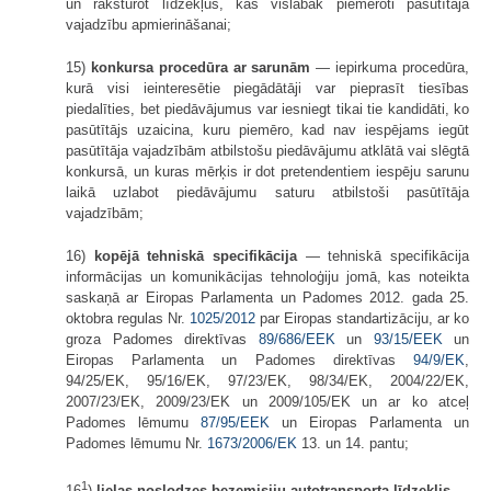
un raksturot līdzekļus, kas vislabāk piemēroti pasūtītāja
vajadzību apmierināšanai;
15)
konkursa procedūra ar sarunām
— iepirkuma procedūra,
kurā visi ieinteresētie piegādātāji var pieprasīt tiesības
piedalīties, bet piedāvājumus var iesniegt tikai tie kandidāti, ko
pasūtītājs uzaicina, kuru piemēro, kad nav iespējams iegūt
pasūtītāja vajadzībām atbilstošu piedāvājumu atklātā vai slēgtā
konkursā, un kuras mērķis ir dot pretendentiem iespēju sarunu
laikā uzlabot piedāvājumu saturu atbilstoši pasūtītāja
vajadzībām;
16)
kopējā tehniskā specifikācija
— tehniskā specifikācija
informācijas un komunikācijas tehnoloģiju jomā, kas noteikta
saskaņā ar Eiropas Parlamenta un Padomes 2012. gada 25.
oktobra regulas Nr.
1025/2012
par Eiropas standartizāciju, ar ko
groza Padomes direktīvas
89/686/EEK
un
93/15/EEK
un
Eiropas Parlamenta un Padomes direktīvas
94/9/EK
,
94/25/EK, 95/16/EK, 97/23/EK, 98/34/EK, 2004/22/EK,
2007/23/EK, 2009/23/EK un 2009/105/EK un ar ko atceļ
Padomes lēmumu
87/95/EEK
un Eiropas Parlamenta un
Padomes lēmumu Nr.
1673/2006/EK
13. un 14. pantu;
1