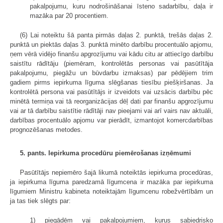
pakalpojumu, kuru nodrošināšanai īsteno sadarbību, daļa ir
mazāka par 20 procentiem.
(6) Lai noteiktu šā panta pirmās daļas 2. punktā, trešās daļas 2.
punktā un piektās daļas 3. punktā minēto darbību procentuālo apjomu,
ņem vērā vidējo finanšu apgrozījumu vai kādu citu ar attiecīgo darbību
saistītu rādītāju (piemēram, kontrolētās personas vai pasūtītāja
pakalpojumu, piegāžu un būvdarbu izmaksas) par pēdējiem trim
gadiem pirms iepirkuma līguma slēgšanas tiesību piešķiršanas. Ja
kontrolētā persona vai pasūtītājs ir izveidots vai uzsācis darbību pēc
minētā termiņa vai tā reorganizācijas dēļ dati par finanšu apgrozījumu
vai ar tā darbību saistītie rādītāji nav pieejami vai arī vairs nav aktuāli,
darbības procentuālo apjomu var pierādīt, izmantojot komercdarbības
prognozēšanas metodes.
5. pants. Iepirkuma procedūru piemērošanas izņēmumi
Pasūtītājs nepiemēro šajā likumā noteiktās iepirkuma procedūras,
ja iepirkuma līguma paredzamā līgumcena ir mazāka par iepirkuma
līgumiem Ministru kabineta noteiktajām līgumcenu robežvērtībām un
ja tas tiek slēgts par:
1) piegādēm vai pakalpojumiem, kurus sabiedrisko