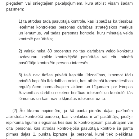
piegādēm vai sniegtajiem pakalpojumiem, kura atbilst visām šādām
pazīmēm:
1) tā atrodas tādā pasūtītāja kontrolē, kas izpaužas kā tiesības
ietekmēt kontrolētās personas darbības stratēģiskos mērķus
un lēmumus, vai tādas personas kontrolē, kuru minētajā veidā
kontrolē pasūtītājs;
2) vairāk nekā 80 procentus no tās darbībām veido konkrētu
uzdevumu izpilde kontrolējošā pasūtītāja vai citu minētā
pasūtītāja kontrolēto personu interesēs;
3) tajā nav tiešas privātā kapitāla līdzdalības, izņemot tādu
privātā kapitāla līdzdalības veidu, kas atbilstoši komerctiesības
regulējošiem normatīvajiem aktiem un Līgumam par Eiropas
Savienības darbību neietver tiesības ietekmēt un kontrolēt tās
lēmumus un kam nav izšķirošas ietekmes uz to.
(2) Šo likumu nepiemēro, ja šā panta pirmās daļas pazīmēm
atbilstoša kontrolētā persona, kas vienlaikus ir arī pasūtītājs, piešķir
iepirkuma līguma slēgšanas tiesības to kontrolējošam pasūtītājam vai
citai personai, kas atrodas kontrolējošā pasūtītāja kontrolē šā panta
pirmās daļas 1. punkta izpratnē, ja personai, kurai tiek piešķirtas