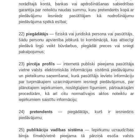
norādītajā kontā, bankas vai apdrošināšanas sabiedrības
garantija par noteiktu naudas summu, kuru pretendents kopā ar
piedāvājumu iesniedz pasūtītājam kā nodrošinājumu
piedāvājuma spēkā esībai;
22)
piegādātājs
— fiziskā vai juridiskā persona vai pasūtītājs,
šādu personu apvienība jebkurā to kombinācijā, kas attiecīgi
piedāvā tirgū veikt būvdarbus, piegādāt preces vai sniegt
pakalpojumus;
23)
pircēja profils
— internetā publiski pieejama pasūtītāja
vietne valsts elektroniskās informācijas sistēmā piedāvājumu
un pieteikumu saņemšanai, kurā pasūtītājs ievieto informāciju
par turpmākajiem uzaicinājumiem iesniegt piedāvājumus, par
plānotajiem iepirkumiem, noslēgtajiem līgumiem, pārtrauktajām
procedūrām, kā arī citu normatīvajos aktos noteiktu ar
iepirkumiem saistītu informāciju;
24)
pretendents
— piegādātājs, kurš ir iesniedzis
piedāvājumu;
25)
publikāciju vadības sistēma
— Iepirkumu uzraudzības
biroja tīmekļvietnē pieejama tā pārziņā esoša valsts