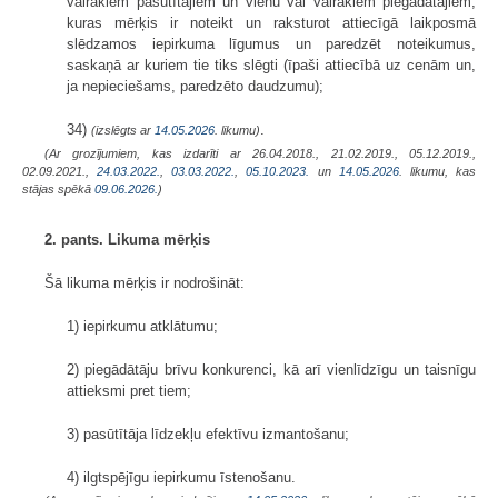
vairākiem pasūtītājiem un vienu vai vairākiem piegādātājiem,
kuras mērķis ir noteikt un raksturot attiecīgā laikposmā
slēdzamos iepirkuma līgumus un paredzēt noteikumus,
saskaņā ar kuriem tie tiks slēgti (īpaši attiecībā uz cenām un,
ja nepieciešams, paredzēto daudzumu);
34)
.
(izslēgts ar
14.05.2026
. likumu)
(Ar grozījumiem, kas izdarīti ar 26.04.2018., 21.02.2019., 05.12.2019.,
02.09.2021.,
24.03.2022.
,
03.03.2022.
,
05.10.2023.
un
14.05.2026
. likumu, kas
stājas spēkā
09.06.2026.
)
2. pants. Likuma mērķis
Šā likuma mērķis ir nodrošināt:
1) iepirkumu atklātumu;
2) piegādātāju brīvu konkurenci, kā arī vienlīdzīgu un taisnīgu
attieksmi pret tiem;
3) pasūtītāja līdzekļu efektīvu izmantošanu;
4) ilgtspējīgu iepirkumu īstenošanu.