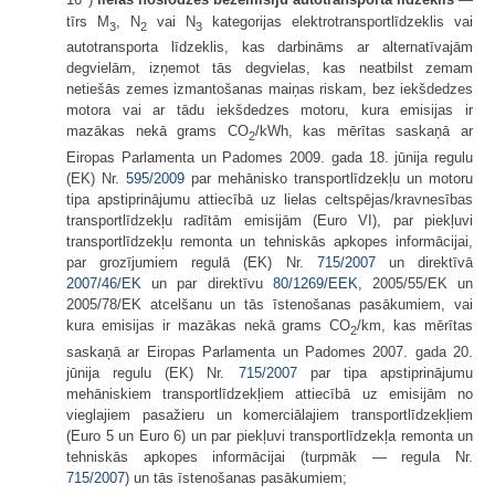
16
)
lielas noslodzes bezemisiju autotransporta līdzeklis
—
tīrs M
, N
vai N
kategorijas elektrotransportlīdzeklis vai
3
2
3
autotransporta līdzeklis, kas darbināms ar alternatīvajām
degvielām, izņemot tās degvielas, kas neatbilst zemam
netiešās zemes izmantošanas maiņas riskam, bez iekšdedzes
motora vai ar tādu iekšdedzes motoru, kura emisijas ir
mazākas nekā grams CO
/kWh, kas mērītas saskaņā ar
2
Eiropas Parlamenta un Padomes 2009. gada 18. jūnija regulu
(EK) Nr.
595/2009
par mehānisko transportlīdzekļu un motoru
tipa apstiprinājumu attiecībā uz lielas celtspējas/kravnesības
transportlīdzekļu radītām emisijām (Euro VI), par piekļuvi
transportlīdzekļu remonta un tehniskās apkopes informācijai,
par grozījumiem regulā (EK) Nr.
715/2007
un direktīvā
2007/46/EK
un par direktīvu
80/1269/EEK
, 2005/55/EK un
2005/78/EK atcelšanu un tās īstenošanas pasākumiem, vai
kura emisijas ir mazākas nekā grams CO
/km, kas mērītas
2
saskaņā ar Eiropas Parlamenta un Padomes 2007. gada 20.
jūnija regulu (EK) Nr.
715/2007
par tipa apstiprinājumu
mehāniskiem transportlīdzekļiem attiecībā uz emisijām no
vieglajiem pasažieru un komerciālajiem transportlīdzekļiem
(Euro 5 un Euro 6) un par piekļuvi transportlīdzekļa remonta un
tehniskās apkopes informācijai (turpmāk — regula Nr.
715/2007
) un tās īstenošanas pasākumiem;