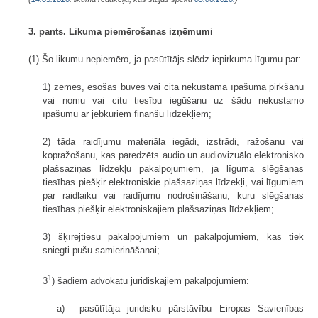
3. pants. Likuma piemērošanas izņēmumi
(1) Šo likumu nepiemēro, ja pasūtītājs slēdz iepirkuma līgumu par:
1) zemes, esošās būves vai cita nekustamā īpašuma pirkšanu
vai nomu vai citu tiesību iegūšanu uz šādu nekustamo
īpašumu ar jebkuriem finanšu līdzekļiem;
2) tāda raidījumu materiāla iegādi, izstrādi, ražošanu vai
kopražošanu, kas paredzēts audio un audiovizuālo elektronisko
plašsaziņas līdzekļu pakalpojumiem, ja līguma slēgšanas
tiesības piešķir elektroniskie plašsaziņas līdzekļi, vai līgumiem
par raidlaiku vai raidījumu nodrošināšanu, kuru slēgšanas
tiesības piešķir elektroniskajiem plašsaziņas līdzekļiem;
3) šķīrējtiesu pakalpojumiem un pakalpojumiem, kas tiek
sniegti pušu samierināšanai;
1
3
) šādiem advokātu juridiskajiem pakalpojumiem:
a) pasūtītāja juridisku pārstāvību Eiropas Savienības