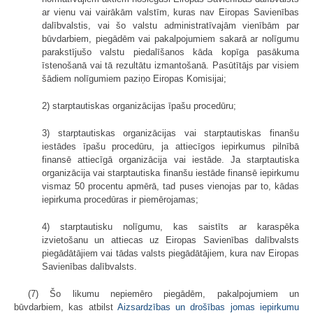
ar vienu vai vairākām valstīm, kuras nav Eiropas Savienības
dalībvalstis, vai šo valstu administratīvajām vienībām par
būvdarbiem, piegādēm vai pakalpojumiem sakarā ar nolīgumu
parakstījušo valstu piedalīšanos kāda kopīga pasākuma
īstenošanā vai tā rezultātu izmantošanā. Pasūtītājs par visiem
šādiem nolīgumiem paziņo Eiropas Komisijai;
2) starptautiskas organizācijas īpašu procedūru;
3) starptautiskas organizācijas vai starptautiskas finanšu
iestādes īpašu procedūru, ja attiecīgos iepirkumus pilnībā
finansē attiecīgā organizācija vai iestāde. Ja starptautiska
organizācija vai starptautiska finanšu iestāde finansē iepirkumu
vismaz 50 procentu apmērā, tad puses vienojas par to, kādas
iepirkuma procedūras ir piemērojamas;
4) starptautisku nolīgumu, kas saistīts ar karaspēka
izvietošanu un attiecas uz Eiropas Savienības dalībvalsts
piegādātājiem vai tādas valsts piegādātājiem, kura nav Eiropas
Savienības dalībvalsts.
(7) Šo likumu nepiemēro piegādēm, pakalpojumiem un
būvdarbiem, kas atbilst
Aizsardzības un drošības jomas iepirkumu