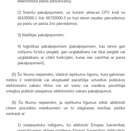
elektroniskā pasta pārsūtīšanu);
2) finanšu pakalpojumiem, uz kuriem attiecas CPV kodi no
66100000-1 līdz 66720000-3 un kuri ietver naudas pārvedumus
pa pastu un pasta žiro pārvedumus;
3) filatēlijas pakalpojumiem;
4) loģistikas pakalpojumiem (pakalpojumiem, kas ietver gan
sūtījumu fizisku piegādi, gan uzglabāšanu vai tikai piegādi vai
uzglabāšanu ar citām funkcijām, kuras nav saistītas ar pasta
pakalpojumiem).
(5) Šo likumu nepiemēro, slēdzot iepirkuma līgumu, kura galvenais
mērķis ir nodrošināt vai ekspluatēt pasūtītāja uzturētus publiskos
elektronisko sakaru tīklus vai arī vienu vai vairākus pasūtītāja
sniegtus publiski pieejamus elektronisko sakaru pakalpojumus.
(6) Šo likumu nepiemēro, ja iepirkuma līgumus slēdz atbilstoši
citiem procedūru noteikumiem un to slēgšanas tiesības piešķir
saskaņā ar:
1) starptautisku nolīgumu, ko atbilstoši Eiropas Savienības
normatīvajiem aktiem noslēgusi Eiropas Savienības dalībvalsts