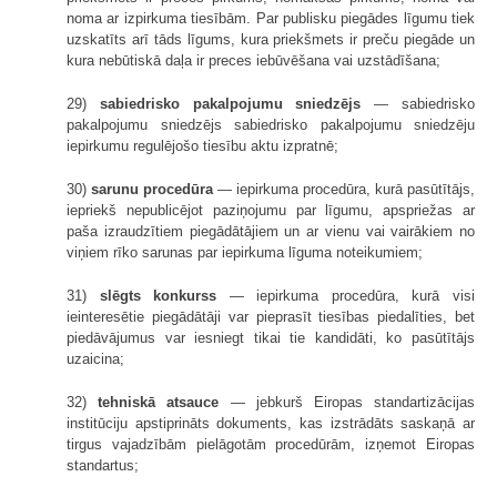
noma ar izpirkuma tiesībām. Par publisku piegādes līgumu tiek
uzskatīts arī tāds līgums, kura priekšmets ir preču piegāde un
kura nebūtiskā daļa ir preces iebūvēšana vai uzstādīšana;
29)
sabiedrisko pakalpojumu sniedzējs
— sabiedrisko
pakalpojumu sniedzējs sabiedrisko pakalpojumu sniedzēju
iepirkumu regulējošo tiesību aktu izpratnē;
30)
sarunu procedūra
— iepirkuma procedūra, kurā pasūtītājs,
iepriekš nepublicējot paziņojumu par līgumu, apspriežas ar
paša izraudzītiem piegādātājiem un ar vienu vai vairākiem no
viņiem rīko sarunas par iepirkuma līguma noteikumiem;
31)
slēgts konkurss
— iepirkuma procedūra, kurā visi
ieinteresētie piegādātāji var pieprasīt tiesības piedalīties, bet
piedāvājumus var iesniegt tikai tie kandidāti, ko pasūtītājs
uzaicina;
32)
tehniskā atsauce
— jebkurš Eiropas standartizācijas
institūciju apstiprināts dokuments, kas izstrādāts saskaņā ar
tirgus vajadzībām pielāgotām procedūrām, izņemot Eiropas
standartus;