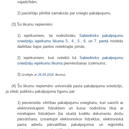
vajadzībām;
2) pasūtītājs pilnībā samaksās par sniegto pakalpojumu.
(3) Šo likumu nepiemēro:
1) iepirkumiem, lai nodrošinātu
Sabiedrisko pakalpojumu
sniedzēju iepirkumu likuma
3.
,
4.
,
5.
,
6.
un
7. pantā
minētās
darbības šajos pantos noteiktajās jomās;
2) iepirkumiem, kuri noteikti kā
Sabiedrisko pakalpojumu
sniedzēju iepirkumu likuma
piemērošanas izņēmums;
3)
(izslēgts ar
26.04.2018
. likumu).
(4) Šo likumu nepiemēro universālā pasta pakalpojuma sniedzējs,
ja slēdz publisku pakalpojuma līgumu par:
1) pievienotās vērtības pakalpojumu sniegšanu, kuri saistīti ar
elektroniskajiem līdzekļiem un kurus nodrošina tikai ar
minētajiem līdzekļiem (tai skaitā kodētu dokumentu drošu
pārsūtīšanu, izmantojot elektroniskos līdzekļus, elektroniskā
pasta adrešu pārvaldības pakalpojumus un reģistrēta