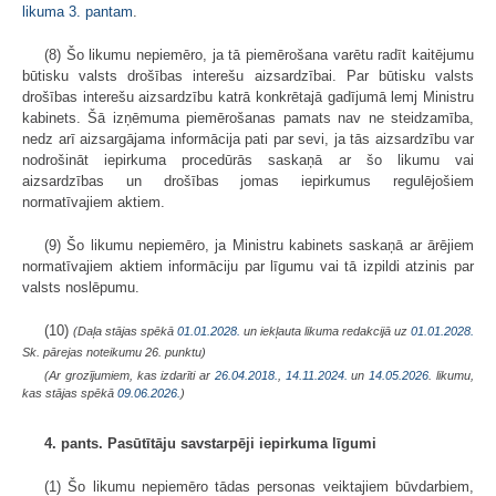
likuma
3. pantam
.
(8) Šo likumu nepiemēro, ja tā piemērošana varētu radīt kaitējumu
būtisku valsts drošības interešu aizsardzībai. Par būtisku valsts
drošības interešu aizsardzību katrā konkrētajā gadījumā lemj Ministru
kabinets. Šā izņēmuma piemērošanas pamats nav ne steidzamība,
nedz arī aizsargājama informācija pati par sevi, ja tās aizsardzību var
nodrošināt iepirkuma procedūrās saskaņā ar šo likumu vai
aizsardzības un drošības jomas iepirkumus regulējošiem
normatīvajiem aktiem.
(9) Šo likumu nepiemēro, ja Ministru kabinets saskaņā ar ārējiem
normatīvajiem aktiem informāciju par līgumu vai tā izpildi atzinis par
valsts noslēpumu.
(10)
(Daļa stājas spēkā
01.01.2028.
un iekļauta likuma redakcijā uz
01.01.2028.
Sk. pārejas noteikumu 26. punktu)
(Ar grozījumiem, kas izdarīti ar
26.04.2018.
,
14.11.2024.
un
14.05.2026
. likumu,
kas stājas spēkā
09.06.2026.
)
4. pants. Pasūtītāju savstarpēji iepirkuma līgumi
(1) Šo likumu nepiemēro tādas personas veiktajiem būvdarbiem,