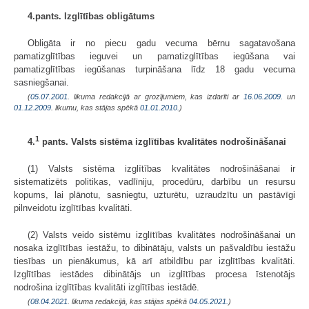
4.pants. Izglītības obligātums
Obligāta ir no piecu gadu vecuma bērnu sagatavošana
pamatizglītības ieguvei un pamatizglītības iegūšana vai
pamatizglītības iegūšanas turpināšana līdz 18 gadu vecuma
sasniegšanai.
(
05.07.2001
. likuma redakcijā ar grozījumiem, kas izdarīti ar
16.06.2009.
un
01.12.2009
. likumu, kas stājas spēkā
01.01.2010.
)
1
4.
pants. Valsts sistēma izglītības kvalitātes nodrošināšanai
(1) Valsts sistēma izglītības kvalitātes nodrošināšanai ir
sistematizēts politikas, vadlīniju, procedūru, darbību un resursu
kopums, lai plānotu, sasniegtu, uzturētu, uzraudzītu un pastāvīgi
pilnveidotu izglītības kvalitāti.
(2) Valsts veido sistēmu izglītības kvalitātes nodrošināšanai un
nosaka izglītības iestāžu, to dibinātāju, valsts un pašvaldību iestāžu
tiesības un pienākumus, kā arī atbildību par izglītības kvalitāti.
Izglītības iestādes dibinātājs un izglītības procesa īstenotājs
nodrošina izglītības kvalitāti izglītības iestādē.
(
08.04.2021
. likuma redakcijā, kas stājas spēkā
04.05.2021.
)