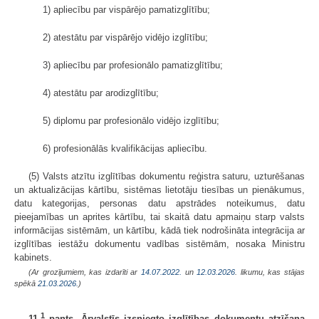
1) apliecību par vispārējo pamatizglītību;
2) atestātu par vispārējo vidējo izglītību;
3) apliecību par profesionālo pamatizglītību;
4) atestātu par arodizglītību;
5) diplomu par profesionālo vidējo izglītību;
6) profesionālās kvalifikācijas apliecību.
(5) Valsts atzītu izglītības dokumentu reģistra saturu, uzturēšanas
un aktualizācijas kārtību, sistēmas lietotāju tiesības un pienākumus,
datu kategorijas, personas datu apstrādes noteikumus, datu
pieejamības un aprites kārtību, tai skaitā datu apmaiņu starp valsts
informācijas sistēmām, un kārtību, kādā tiek nodrošināta integrācija ar
izglītības iestāžu dokumentu vadības sistēmām, nosaka Ministru
kabinets.
(Ar grozījumiem, kas izdarīti ar
14.07.2022.
un
12.03.2026
. likumu, kas stājas
spēkā
21.03.2026.
)
1
11.
pants. Ārvalstīs izsniegto izglītības dokumentu atzīšana