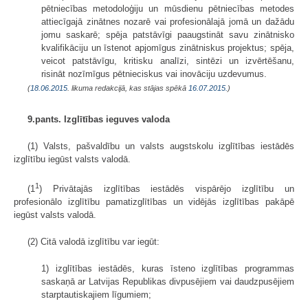
pētniecības metodoloģiju un mūsdienu pētniecības metodes
attiecīgajā zinātnes nozarē vai profesionālajā jomā un dažādu
jomu saskarē; spēja patstāvīgi paaugstināt savu zinātnisko
kvalifikāciju un īstenot apjomīgus zinātniskus projektus; spēja,
veicot patstāvīgu, kritisku analīzi, sintēzi un izvērtēšanu,
risināt nozīmīgus pētnieciskus vai inovāciju uzdevumus.
(
18.06.2015
. likuma redakcijā, kas stājas spēkā
16.07.2015.
)
9.pants. Izglītības ieguves valoda
(1) Valsts, pašvaldību un valsts augstskolu izglītības iestādēs
izglītību iegūst valsts valodā.
1
(1
) Privātajās izglītības iestādēs vispārējo izglītību un
profesionālo izglītību pamatizglītības un vidējās izglītības pakāpē
iegūst valsts valodā.
(2) Citā valodā izglītību var iegūt:
1) izglītības iestādēs, kuras īsteno izglītības programmas
saskaņā ar Latvijas Republikas divpusējiem vai daudzpusējiem
starptautiskajiem līgumiem;