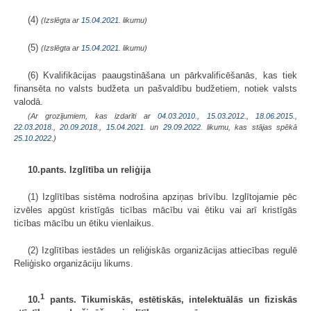
(4)
(Izslēgta ar
15.04.2021
. likumu)
(5)
(Izslēgta ar
15.04.2021
. likumu)
(6) Kvalifikācijas paaugstināšana un pārkvalificēšanās, kas tiek
finansēta no valsts budžeta un pašvaldību budžetiem, notiek valsts
valodā.
(Ar grozījumiem, kas izdarīti ar
04.03.2010.
,
15.03.2012.
,
18.06.2015.
,
22.03.2018.
,
20.09.2018.
,
15.04.2021.
un
29.09.2022
. likumu, kas stājas spēkā
25.10.2022.
)
10.pants. Izglītība un reliģija
(1) Izglītības sistēma nodrošina apziņas brīvību. Izglītojamie pēc
izvēles apgūst kristīgās ticības mācību vai ētiku vai arī kristīgās
ticības mācību un ētiku vienlaikus.
(2) Izglītības iestādes un reliģiskās organizācijas attiecības regulē
Reliģisko organizāciju likums.
1
10.
pants. Tikumiskās, estētiskās, intelektuālās un fiziskās