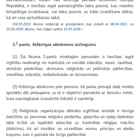
Republikā, ir tiesības iegūt pamatizglītību laika posmā, kas noteikts
brīvprātīgai izceļošanai, vai laika posmā, uz kādu izraidīšana atlikta,
kā arī viņa aizturēšanas laikā.
(
04.03.2010
. likuma redakcijā ar grozījumiem, kas izdarīti ar
08.04.2021.
un
19.02.2026
. likumu, kas stājas spēkā
19.03.2026.
)
1
3.
pants. Atšķirīgas attieksmes aizliegums
(1) Šā likuma
3.pantā
minētajām personām ir tiesības iegūt
izglītību neatkarīgi no mantiskā un sociālā stāvokļa, rases, tautības,
etniskās piederības, dzimuma, reliģiskās un politiskās pārliecības,
veselības stāvokļa, nodarbošanās un dzīvesvietas.
(2) Atšķirīga attieksme pret personu šā panta pirmajā daļā minēto
apstākļu dēļ pieļaujama, ja tā ir objektīvi pamatota ar tiesisku mērķi,
kura sasniegšanai izraudzītie līdzekļi ir samērīgi.
(3) Reliģiskās organizācijas dibināta izglītības iestāde ir tiesīga
balstīties uz personas reliģisko piederību, gatavību un spēju darboties
labā ticībā un lojalitātē attiecībā uz konkrētās reliģijas mācību
(doktrīnu), kā arī morāles un uzvedības normu, principu un ideālu
kopumu, kas ir pamatā tās ticīgo pārliecībai.