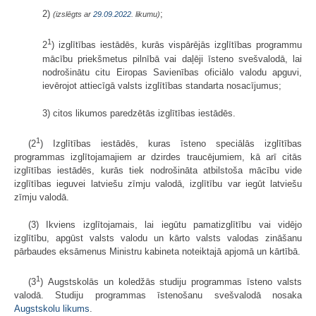
2)
;
(izslēgts ar
29.09.2022
. likumu)
1
2
) izglītības iestādēs, kurās vispārējās izglītības programmu
mācību priekšmetus pilnībā vai daļēji īsteno svešvalodā, lai
nodrošinātu citu Eiropas Savienības oficiālo valodu apguvi,
ievērojot attiecīgā valsts izglītības standarta nosacījumus;
3) citos likumos paredzētās izglītības iestādēs.
1
(2
) Izglītības iestādēs, kuras īsteno speciālās izglītības
programmas izglītojamajiem ar dzirdes traucējumiem, kā arī citās
izglītības iestādēs, kurās tiek nodrošināta atbilstoša mācību vide
izglītības ieguvei latviešu zīmju valodā, izglītību var iegūt latviešu
zīmju valodā.
(3) Ikviens izglītojamais, lai iegūtu pamatizglītību vai vidējo
izglītību, apgūst valsts valodu un kārto valsts valodas zināšanu
pārbaudes eksāmenus Ministru kabineta noteiktajā apjomā un kārtībā.
1
(3
) Augstskolās un koledžās studiju programmas īsteno valsts
valodā. Studiju programmas īstenošanu svešvalodā nosaka
Augstskolu likums
.