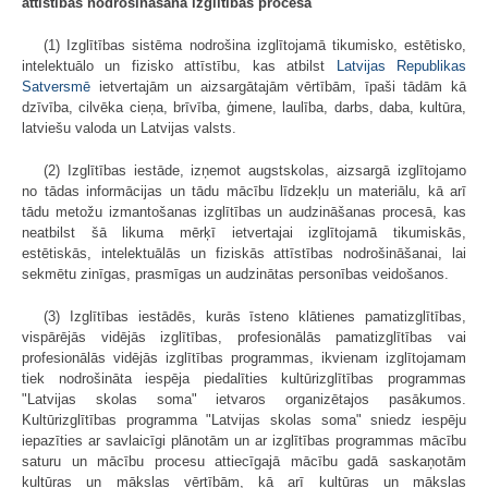
attīstības nodrošināšana izglītības procesā
(1) Izglītības sistēma nodrošina izglītojamā tikumisko, estētisko,
intelektuālo un fizisko attīstību, kas atbilst
Latvijas Republikas
Satversmē
ietvertajām un aizsargātajām vērtībām, īpaši tādām kā
dzīvība, cilvēka cieņa, brīvība, ģimene, laulība, darbs, daba, kultūra,
latviešu valoda un Latvijas valsts.
(2) Izglītības iestāde, izņemot augstskolas, aizsargā izglītojamo
no tādas informācijas un tādu mācību līdzekļu un materiālu, kā arī
tādu metožu izmantošanas izglītības un audzināšanas procesā, kas
neatbilst šā likuma mērķī ietvertajai izglītojamā tikumiskās,
estētiskās, intelektuālās un fiziskās attīstības nodrošināšanai, lai
sekmētu zinīgas, prasmīgas un audzinātas personības veidošanos.
(3) Izglītības iestādēs, kurās īsteno klātienes pamatizglītības,
vispārējās vidējās izglītības, profesionālās pamatizglītības vai
profesionālās vidējās izglītības programmas, ikvienam izglītojamam
tiek nodrošināta iespēja piedalīties kultūrizglītības programmas
"Latvijas skolas soma" ietvaros organizētajos pasākumos.
Kultūrizglītības programma "Latvijas skolas soma" sniedz iespēju
iepazīties ar savlaicīgi plānotām un ar izglītības programmas mācību
saturu un mācību procesu attiecīgajā mācību gadā saskaņotām
kultūras un mākslas vērtībām, kā arī kultūras un mākslas