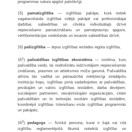
programmas satura apgūst patstāvīgi;
15)
pamatizglītība
— izglītības pakāpe, kurā notiek
sagatavošanās izglītībai vidējā pakāpē vai profesionālajai
darbībai, sabiedrības un cilvēka individuālajā dzīvē
nepieciešamo pamatzināšanu un pamatprasmju apguve,
vērtīborientācijas veidošanās un iesaiste sabiedrības dzīvē;
16)
pašizglītība
— ārpus izglītības iestādes iegūta izglītība;
1
16
)
pašvaldības izglītības ekosistēma
— sistēma, kuru
pašvaldība veido, lai nodrošinātu iedzīvotājiem nepieciešamās
zināšanas, prasmes un attieksmes mūža garumā. Pašvaldība
attīsta tās vadībā un pārraudzībā mērķtiecīgi strādājošu
institūciju kopu, izglītības jomā sadarbojoties ar pašvaldības,
privātajām un valsts izglītības iestādēm, darba devējiem,
sociālajiem partneriem, nevalstiskajām organizācijām, citām
pašvaldībām un to teritorijās esošām izglītības iestādēm,
koordinējot izglītības īstenošanu visās izglītības programmās
un pakāpēs;
2
16
)
pedagogs
— fiziskā persona, kurai ir šajā vai citā
izglītību reglamentējošā likumā noteiktā izglītība un