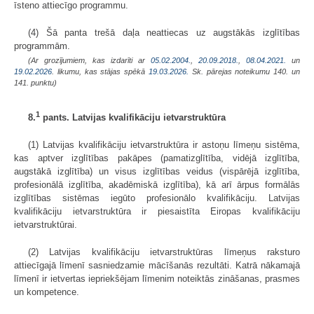
īsteno attiecīgo programmu.
(4) Šā panta trešā daļa neattiecas uz augstākās izglītības
programmām.
(Ar grozījumiem, kas izdarīti ar
05.02.2004.
,
20.09.2018.
,
08.04.2021.
un
19.02.2026
. likumu, kas stājas spēkā
19.03.2026.
Sk. pārejas noteikumu 140. un
141. punktu)
1
8.
pants. Latvijas kvalifikāciju ietvarstruktūra
(1) Latvijas kvalifikāciju ietvarstruktūra ir astoņu līmeņu sistēma,
kas aptver izglītības pakāpes (pamatizglītība, vidējā izglītība,
augstākā izglītība) un visus izglītības veidus (vispārējā izglītība,
profesionālā izglītība, akadēmiskā izglītība), kā arī ārpus formālās
izglītības sistēmas iegūto profesionālo kvalifikāciju. Latvijas
kvalifikāciju ietvarstruktūra ir piesaistīta Eiropas kvalifikāciju
ietvarstruktūrai.
(2) Latvijas kvalifikāciju ietvarstruktūras līmeņus raksturo
attiecīgajā līmenī sasniedzamie mācīšanās rezultāti. Katrā nākamajā
līmenī ir ietvertas iepriekšējam līmenim noteiktās zināšanas, prasmes
un kompetence.