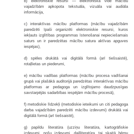
b) elektroniskie resursi — elektroniskā vidē mācību
vajadzībām apkopota tekstuāla, vizuāla vai audiāla
informācija,
c) interaktīvas mācību platformas (mācību vajadzībām
paredzēti īpaši organizēti elektroniskie resursi, kuros
iekļauts izglītības programmas īstenošanai nepieciešamais
saturs un ir paredzētas mācību satura aktīvas apguves
iespējas),
d) spēles drukātā vai digitālā formā (arī tiešsaistē),
rotaļlietas un piederumi,
e) mācību vadības platformas (mācību procesa vadīšanai
grupā vai plašākā auditorijā paredzētas interaktīvas mācību
platformas ar pedagoga un izglītojamo daudzpusīgas
savstarpējās sadarbības iespējām mācību procesā),
f) metodiskie līdzekļi (metodiskie ieteikumi un citi pedagoga
darba vajadzībām paredzēti mācību izdevumi) drukātā vai
digitālā formā (arī tiešsaistē),
g) papildu literatūra (uzziņu literatūra, kartogrāfiskie
izdevumi, nošu izdevumi, daiļliteratūra, tai skaitā bērnu