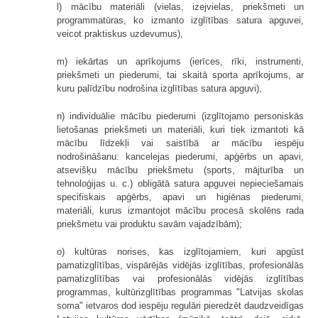
l) mācību materiāli (vielas, izejvielas, priekšmeti un
programmatūras, ko izmanto izglītības satura apguvei,
veicot praktiskus uzdevumus),
m) iekārtas un aprīkojums (ierīces, rīki, instrumenti,
priekšmeti un piederumi, tai skaitā sporta aprīkojums, ar
kuru palīdzību nodrošina izglītības satura apguvi),
n) individuālie mācību piederumi (izglītojamo personiskās
lietošanas priekšmeti un materiāli, kuri tiek izmantoti kā
mācību līdzekļi vai saistībā ar mācību iespēju
nodrošināšanu: kancelejas piederumi, apģērbs un apavi,
atsevišķu mācību priekšmetu (sports, mājturība un
tehnoloģijas u. c.) obligātā satura apguvei nepieciešamais
specifiskais apģērbs, apavi un higiēnas piederumi,
materiāli, kurus izmantojot mācību procesā skolēns rada
priekšmetu vai produktu savām vajadzībām);
o) kultūras norises, kas izglītojamiem, kuri apgūst
pamatizglītības, vispārējās vidējās izglītības, profesionālās
pamatizglītības vai profesionālās vidējās izglītības
programmas, kultūrizglītības programmas "Latvijas skolas
soma" ietvaros dod iespēju regulāri pieredzēt daudzveidīgas