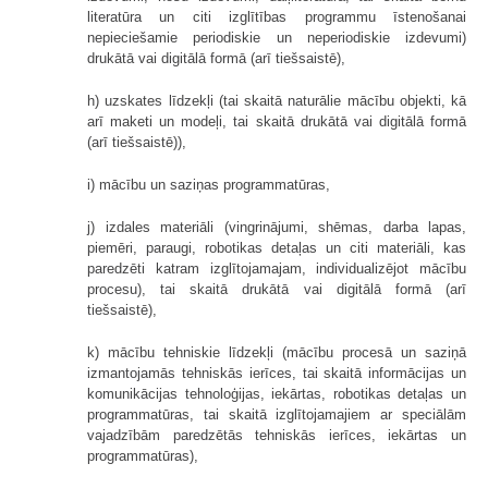
literatūra un citi izglītības programmu īstenošanai
nepieciešamie periodiskie un neperiodiskie izdevumi)
drukātā vai digitālā formā (arī tiešsaistē),
h) uzskates līdzekļi (tai skaitā naturālie mācību objekti, kā
arī maketi un modeļi, tai skaitā drukātā vai digitālā formā
(arī tiešsaistē)),
i) mācību un saziņas programmatūras,
j) izdales materiāli (vingrinājumi, shēmas, darba lapas,
piemēri, paraugi, robotikas detaļas un citi materiāli, kas
paredzēti katram izglītojamajam, individualizējot mācību
procesu), tai skaitā drukātā vai digitālā formā (arī
tiešsaistē),
k) mācību tehniskie līdzekļi (mācību procesā un saziņā
izmantojamās tehniskās ierīces, tai skaitā informācijas un
komunikācijas tehnoloģijas, iekārtas, robotikas detaļas un
programmatūras, tai skaitā izglītojamajiem ar speciālām
vajadzībām paredzētās tehniskās ierīces, iekārtas un
programmatūras),