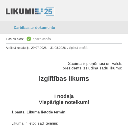
Darbības ar dokumentu
Tiesību akts:
spēkā esošs
Attēlotā redakcija: 29.07.2026. - 31.08.2026. /
Spēkā esošā
Saeima ir pieņēmusi un Valsts
prezidents izsludina šādu likumu:
Izglītības likums
I nodaļa
Vispārīgie noteikumi
1.pants. Likumā lietotie termini
Likumā ir lietoti šādi termini: