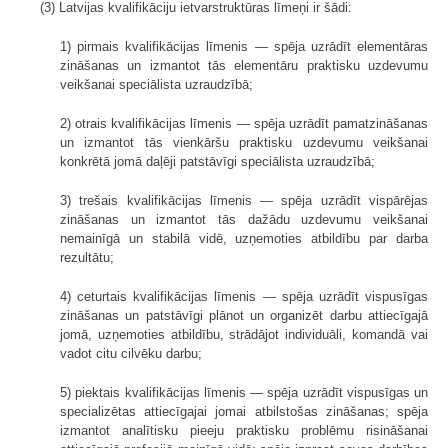
(3) Latvijas kvalifikāciju ietvarstruktūras līmeņi ir šādi:
1) pirmais kvalifikācijas līmenis — spēja uzrādīt elementāras
zināšanas un izmantot tās elementāru praktisku uzdevumu
veikšanai speciālista uzraudzībā;
2) otrais kvalifikācijas līmenis — spēja uzrādīt pamatzināšanas
un izmantot tās vienkāršu praktisku uzdevumu veikšanai
konkrētā jomā daļēji patstāvīgi speciālista uzraudzībā;
3) trešais kvalifikācijas līmenis — spēja uzrādīt vispārējas
zināšanas un izmantot tās dažādu uzdevumu veikšanai
nemainīgā un stabilā vidē, uzņemoties atbildību par darba
rezultātu;
4) ceturtais kvalifikācijas līmenis — spēja uzrādīt vispusīgas
zināšanas un patstāvīgi plānot un organizēt darbu attiecīgajā
jomā, uzņemoties atbildību, strādājot individuāli, komandā vai
vadot citu cilvēku darbu;
5) piektais kvalifikācijas līmenis — spēja uzrādīt vispusīgas un
specializētas attiecīgajai jomai atbilstošas zināšanas; spēja
izmantot analītisku pieeju praktisku problēmu risināšanai