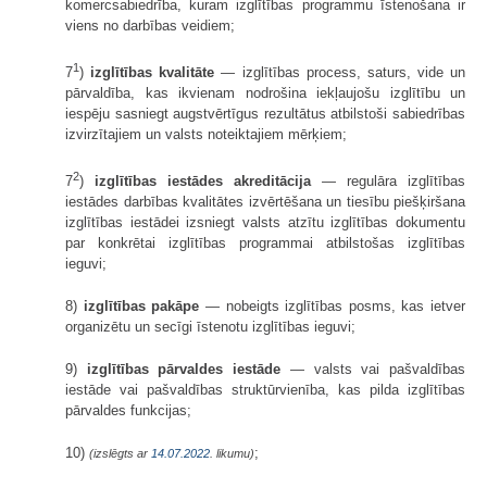
komercsabiedrība, kuram izglītības programmu īstenošana ir
viens no darbības veidiem;
1
7
)
izglītības kvalitāte
— izglītības process, saturs, vide un
pārvaldība, kas ikvienam nodrošina iekļaujošu izglītību un
iespēju sasniegt augstvērtīgus rezultātus atbilstoši sabiedrības
izvirzītajiem un valsts noteiktajiem mērķiem;
2
7
)
izglītības iestādes akreditācija
— regulāra izglītības
iestādes darbības kvalitātes izvērtēšana un tiesību piešķiršana
izglītības iestādei izsniegt valsts atzītu izglītības dokumentu
par konkrētai izglītības programmai atbilstošas izglītības
ieguvi;
8)
izglītības pakāpe
— nobeigts izglītības posms, kas ietver
organizētu un secīgi īstenotu izglītības ieguvi;
9)
izglītības pārvaldes iestāde
— valsts vai pašvaldības
iestāde vai pašvaldības struktūrvienība, kas pilda izglītības
pārvaldes funkcijas;
10)
;
(izslēgts ar
14.07.2022
. likumu)