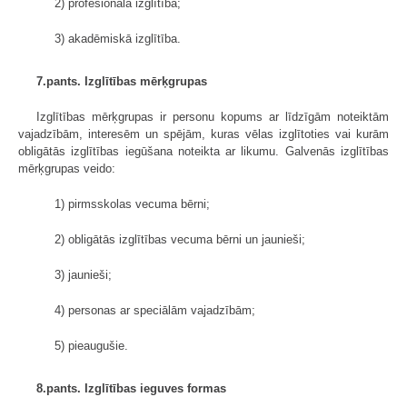
2) profesionālā izglītība;
3) akadēmiskā izglītība.
7.pants. Izglītības mērķgrupas
Izglītības mērķgrupas ir personu kopums ar līdzīgām noteiktām
vajadzībām, interesēm un spējām, kuras vēlas izglītoties vai kurām
obligātās izglītības iegūšana noteikta ar likumu. Galvenās izglītības
mērķgrupas veido:
1) pirmsskolas vecuma bērni;
2) obligātās izglītības vecuma bērni un jaunieši;
3) jaunieši;
4) personas ar speciālām vajadzībām;
5) pieaugušie.
8.pants. Izglītības ieguves formas