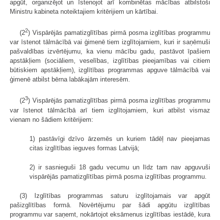
apgūt, organizējot un īstenojot arī kombinētas mācības atbilstoši
Ministru kabineta noteiktajiem kritērijiem un kārtībai.
2
(2
) Vispārējās pamatizglītības pirmā posma izglītības programmu
var īstenot tālmācībā vai ģimenē tiem izglītojamiem, kuri ir saņēmuši
pašvaldības izvērtējumu, ka vienu mācību gadu, pastāvot īpašiem
apstākļiem (sociāliem, veselības, izglītības pieejamības vai citiem
būtiskiem apstākļiem), izglītības programmas apguve tālmācībā vai
ģimenē atbilst bērna labākajām interesēm.
3
(2
) Vispārējās pamatizglītības pirmā posma izglītības programmu
var īstenot tālmācībā arī tiem izglītojamiem, kuri atbilst vismaz
vienam no šādiem kritērijiem:
1) pastāvīgi dzīvo ārzemēs un kuriem tādēļ nav pieejamas
citas izglītības ieguves formas Latvijā;
2) ir sasnieguši 18 gadu vecumu un līdz tam nav apguvuši
vispārējās pamatizglītības pirmā posma izglītības programmu.
(3) Izglītības programmas saturu izglītojamais var apgūt
pašizglītības formā. Novērtējumu par šādi apgūtu izglītības
programmu var saņemt, nokārtojot eksāmenus izglītības iestādē, kura