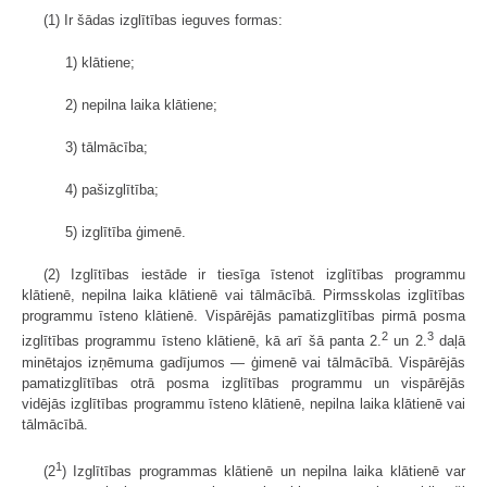
(1) Ir šādas izglītības ieguves formas:
1) klātiene;
2) nepilna laika klātiene;
3) tālmācība;
4) pašizglītība;
5) izglītība ģimenē.
(2) Izglītības iestāde ir tiesīga īstenot izglītības programmu
klātienē, nepilna laika klātienē vai tālmācībā. Pirmsskolas izglītības
programmu īsteno klātienē. Vispārējās pamatizglītības pirmā posma
2
3
izglītības programmu īsteno klātienē, kā arī šā panta 2.
un 2.
daļā
minētajos izņēmuma gadījumos — ģimenē vai tālmācībā. Vispārējās
pamatizglītības otrā posma izglītības programmu un vispārējās
vidējās izglītības programmu īsteno klātienē, nepilna laika klātienē vai
tālmācībā.
1
(2
) Izglītības programmas klātienē un nepilna laika klātienē var