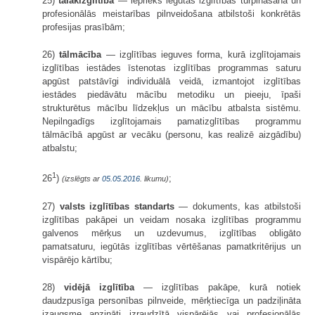
25)
tālākizglītība
— iepriekš iegūtās izglītības turpināšana un
profesionālās meistarības pilnveidošana atbilstoši konkrētās
profesijas prasībām;
26)
tālmācība
— izglītības ieguves forma, kurā izglītojamais
izglītības iestādes īstenotas izglītības programmas saturu
apgūst patstāvīgi individuālā veidā, izmantojot izglītības
iestādes piedāvātu mācību metodiku un pieeju, īpaši
strukturētus mācību līdzekļus un mācību atbalsta sistēmu.
Nepilngadīgs izglītojamais pamatizglītības programmu
tālmācībā apgūst ar vecāku (personu, kas realizē aizgādību)
atbalstu;
1
26
)
;
(izslēgts ar
05.05.2016
. likumu)
27)
valsts izglītības standarts
— dokuments, kas atbilstoši
izglītības pakāpei un veidam nosaka izglītības programmu
galvenos mērķus un uzdevumus, izglītības obligāto
pamatsaturu, iegūtās izglītības vērtēšanas pamatkritērijus un
vispārējo kārtību;
28)
vidējā izglītība
— izglītības pakāpe, kurā notiek
daudzpusīga personības pilnveide, mērķtiecīga un padziļināta
izaugsme apzināti izraudzītā vispārējās vai profesionālās