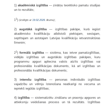
1)
akadēmiskā izglītība
— zinātņu teorētisko pamatu studijas
un to rezultāts;
1
1
)
;
(izslēgts ar
19.02.2026
. likumu)
2)
augstākā izglītība
— izglītības pakāpe, kurā iegūst
akadēmisko kvalifikāciju atbilstoši piektajam, sestajam,
septītajam un astotajam Latvijas kvalifikāciju ietvarstruktūras
līmenim;
1
2
)
formālā izglītība
— sistēma, kas ietver pamatizglītības,
vidējās izglītības un augstākās izglītības pakāpes, kuru
programmu apguvi apliecina valsts atzīts izglītības vai
profesionālās kvalifikācijas dokuments, kā arī izglītības un
profesionālās kvalifikācijas dokuments;
3)
interešu izglītība
— personas individuālo izglītības
vajadzību un vēlmju īstenošana neatkarīgi no vecuma un
iepriekš iegūtās izglītības;
4)
izglītība
— sistematizētu zināšanu un prasmju apguves un
attieksmju veidošanas process un tā rezultāts. Izglītības