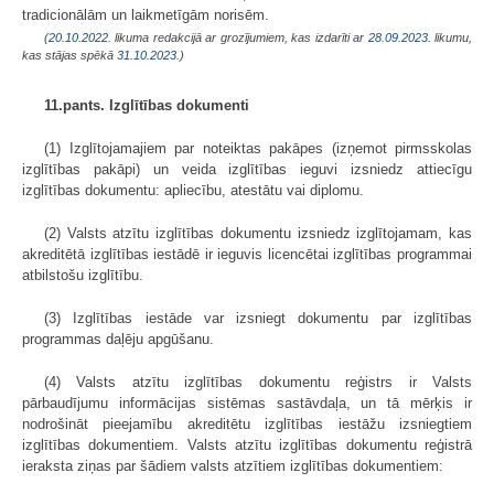
tradicionālām un laikmetīgām norisēm.
(
20.10.2022
. likuma redakcijā ar grozījumiem, kas izdarīti ar
28.09.2023
. likumu,
kas stājas spēkā
31.10.2023.
)
11.pants. Izglītības dokumenti
(1) Izglītojamajiem par noteiktas pakāpes (izņemot pirmsskolas
izglītības pakāpi) un veida izglītības ieguvi izsniedz attiecīgu
izglītības dokumentu: apliecību, atestātu vai diplomu.
(2) Valsts atzītu izglītības dokumentu izsniedz izglītojamam, kas
akreditētā izglītības iestādē ir ieguvis licencētai izglītības programmai
atbilstošu izglītību.
(3) Izglītības iestāde var izsniegt dokumentu par izglītības
programmas daļēju apgūšanu.
(4) Valsts atzītu izglītības dokumentu reģistrs ir Valsts
pārbaudījumu informācijas sistēmas sastāvdaļa, un tā mērķis ir
nodrošināt pieejamību akreditētu izglītības iestāžu izsniegtiem
izglītības dokumentiem. Valsts atzītu izglītības dokumentu reģistrā
ieraksta ziņas par šādiem valsts atzītiem izglītības dokumentiem: