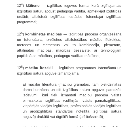
4
12
)
klātiene
— izglītības ieguves forma, kurā izglītojamais
izglītības saturu apgūst pedagoga vadībā, apmeklējot izglītības
iestādi, atbilstoši izglītības iestādes īstenotajai izglītības
programmai;
5
12
)
kombinētas mācības
— izglītības procesa organizēšana
un īstenošana, izvēloties atbilstošākos mācību līdzekļus,
metodes un elementus vai to kombināciju, piemēram,
attālinātas mācības, mācības tiešsaistē, ar tehnoloģijām
papildinātas mācības, pedagogu vadītas mācības;
6
12
)
mācību līdzekļi
— izglītības programmas īstenošanā un
izglītības satura apguvē izmantojamā:
a) mācību literatūra (mācību grāmatas, tām pielīdzinātās
darba burtnīcas un citi izglītības satura apguvei paredzēti
izdevumi, kuri tiek izmantoti mācību procesā valsts
pirmsskolas izglītības vadlīnijās, valsts pamatizglītības,
vispārējās vidējās izglītības, profesionālās vidējās izglītības
un arodizglītības standartos noteiktā izglītības satura
apguvē) drukātā vai digitālā formā (arī tiešsaistē),