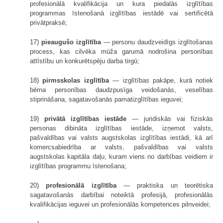
profesionālā kvalifikācija un kura piedalās izglītības
programmas īstenošanā izglītības iestādē vai sertificētā
privātpraksē;
17)
pieaugušo izglītība
— personu daudzveidīgs izglītošanas
process, kas cilvēka mūža garumā nodrošina personības
attīstību un konkurētspēju darba tirgū;
18)
pirmsskolas izglītība
— izglītības pakāpe, kurā notiek
bērna personības daudzpusīga veidošanās, veselības
stiprināšana, sagatavošanās pamatizglītības ieguvei;
19)
privātā izglītības iestāde
— juridiskās vai fiziskās
personas dibināta izglītības iestāde, izņemot valsts,
pašvaldības vai valsts augstskolas izglītības iestādi, kā arī
komercsabiedrība ar valsts, pašvaldības vai valsts
augstskolas kapitāla daļu, kuram viens no darbības veidiem ir
izglītības programmu īstenošana;
20)
profesionālā izglītība
— praktiska un teorētiska
sagatavošanās darbībai noteiktā profesijā, profesionālās
kvalifikācijas ieguvei un profesionālās kompetences pilnveidei;