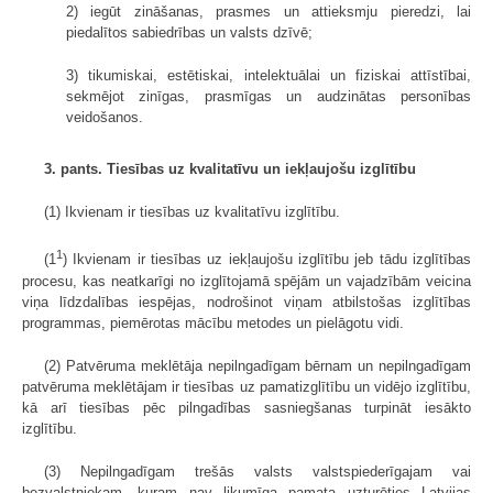
2) iegūt zināšanas, prasmes un attieksmju pieredzi, lai
piedalītos sabiedrības un valsts dzīvē;
3) tikumiskai, estētiskai, intelektuālai un fiziskai attīstībai,
sekmējot zinīgas, prasmīgas un audzinātas personības
veidošanos.
3. pants. Tiesības uz kvalitatīvu un iekļaujošu izglītību
(1) Ikvienam ir tiesības uz kvalitatīvu izglītību.
1
(1
) Ikvienam ir tiesības uz iekļaujošu izglītību jeb tādu izglītības
procesu, kas neatkarīgi no izglītojamā spējām un vajadzībām veicina
viņa līdzdalības iespējas, nodrošinot viņam atbilstošas izglītības
programmas, piemērotas mācību metodes un pielāgotu vidi.
(2) Patvēruma meklētāja nepilngadīgam bērnam un nepilngadīgam
patvēruma meklētājam ir tiesības uz pamatizglītību un vidējo izglītību,
kā arī tiesības pēc pilngadības sasniegšanas turpināt iesākto
izglītību.
(3) Nepilngadīgam trešās valsts valstspiederīgajam vai
bezvalstniekam, kuram nav likumīga pamata uzturēties Latvijas