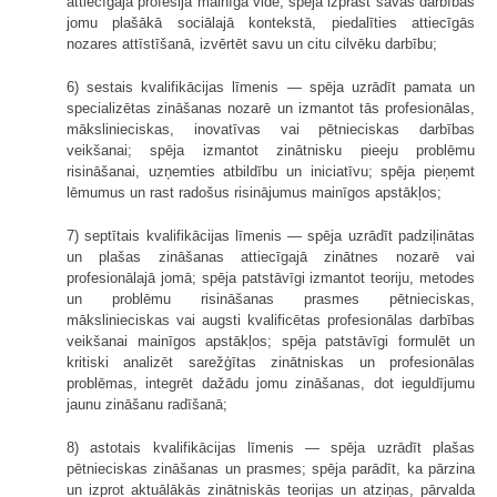
attiecīgajā profesijā mainīgā vidē; spēja izprast savas darbības
jomu plašākā sociālajā kontekstā, piedalīties attiecīgās
nozares attīstīšanā, izvērtēt savu un citu cilvēku darbību;
6) sestais kvalifikācijas līmenis — spēja uzrādīt pamata un
specializētas zināšanas nozarē un izmantot tās profesionālas,
mākslinieciskas, inovatīvas vai pētnieciskas darbības
veikšanai; spēja izmantot zinātnisku pieeju problēmu
risināšanai, uzņemties atbildību un iniciatīvu; spēja pieņemt
lēmumus un rast radošus risinājumus mainīgos apstākļos;
7) septītais kvalifikācijas līmenis — spēja uzrādīt padziļinātas
un plašas zināšanas attiecīgajā zinātnes nozarē vai
profesionālajā jomā; spēja patstāvīgi izmantot teoriju, metodes
un problēmu risināšanas prasmes pētnieciskas,
mākslinieciskas vai augsti kvalificētas profesionālas darbības
veikšanai mainīgos apstākļos; spēja patstāvīgi formulēt un
kritiski analizēt sarežģītas zinātniskas un profesionālas
problēmas, integrēt dažādu jomu zināšanas, dot ieguldījumu
jaunu zināšanu radīšanā;
8) astotais kvalifikācijas līmenis — spēja uzrādīt plašas
pētnieciskas zināšanas un prasmes; spēja parādīt, ka pārzina
un izprot aktuālākās zinātniskās teorijas un atziņas, pārvalda