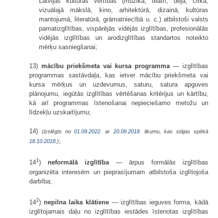
Latvijas kultūras vērtības (mūzikā, teātrī, dejā, cirkā,
vizuālajā mākslā, kino, arhitektūrā, dizainā, kultūras
mantojumā, literatūrā, grāmatniecībā u. c.) atbilstoši valsts
pamatizglītības, vispārējās vidējās izglītības, profesionālās
vidējās izglītības un arodizglītības standartos noteikto
mērķu sasniegšanai;
13)
mācību priekšmeta vai kursa programma
— izglītības
programmas sastāvdaļa, kas ietver mācību priekšmeta vai
kursa mērķus un uzdevumus, saturu, satura apguves
plānojumu, iegūtās izglītības vērtēšanas kritērijus un kārtību,
kā arī programmas īstenošanai nepieciešamo metožu un
līdzekļu uzskaitījumu;
14)
(izslēgts no
01.09.2022.
ar
20.09.2018
. likumu, kas stājas spēkā
;
18.10.2018.
)
1
14
)
neformālā izglītība
— ārpus formālās izglītības
organizēta interesēm un pieprasījumam atbilstoša izglītojoša
darbība;
2
14
)
nepilna laika klātiene
— izglītības ieguves forma, kādā
izglītojamais daļu no izglītības iestādes īstenotas izglītības