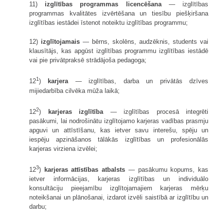
11)
izglītības programmas licencēšana
— izglītības
programmas kvalitātes izvērtēšana un tiesību piešķiršana
izglītības iestādei īstenot noteiktu izglītības programmu;
12)
izglītojamais
— bērns, skolēns, audzēknis, students vai
klausītājs, kas apgūst izglītības programmu izglītības iestādē
vai pie privātpraksē strādājoša pedagoga;
1
12
)
karjera
— izglītības, darba un privātās dzīves
mijiedarbība cilvēka mūža laikā;
2
12
)
karjeras izglītība
— izglītības procesā integrēti
pasākumi, lai nodrošinātu izglītojamo karjeras vadības prasmju
apguvi un attīstīšanu, kas ietver savu interešu, spēju un
iespēju apzināšanos tālākās izglītības un profesionālās
karjeras virziena izvēlei;
3
12
)
karjeras attīstības atbalsts
— pasākumu kopums, kas
ietver informācijas, karjeras izglītības un individuālo
konsultāciju pieejamību izglītojamajiem karjeras mērķu
noteikšanai un plānošanai, izdarot izvēli saistībā ar izglītību un
darbu;