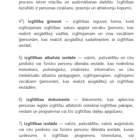
process ietver mācību un audzināšanas darbību. Izglītības
rezultāts ir personas zināšanu, prasmju un attieksmju kopums;
1
4
)
izglītība ģimenē
— izglītības ieguves forma, kurā
izglītojamais izglītības saturu apgūst vecāku (personu, kas
realizē aizgādību) vadībā, izglītojamam un viņa vecākiem
(personām, kas realizē aizgādību) sadarbojoties ar izglītības
iestādi;
5)
izglītības atbalsta iestāde
— valsts, pašvaldību un citu
juridisko vai fizisko personu dibināta iestāde, kas nodrošina
metodisko, psiholoģisko, zinātnisko, informatīvo un citu
intelektuālo atbalstu pedagogiem, izglītojamajiem, izglītojamo
vecākiem (personām, kas realizē aizgādību) un izglītības
iestādēm;
6)
izglītības dokuments
— dokuments, kas apliecina
personas iegūto izglītību atbilstoši noteiktai izglītības pakāpei,
veidam un programmai vai šīs izglītības daļēju apgūšanu;
7)
izglītības iestāde
— valsts, pašvaldību, valsts augstskolu
vai citu juridisko vai fizisko personu dibināta iestāde, kuras
uzdevums ir izglītības programmu īstenošana, vai