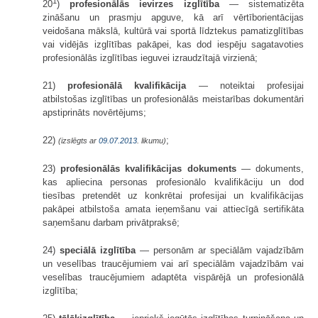
1
20
)
profesionālās ievirzes izglītība
— sistematizēta
zināšanu un prasmju apguve, kā arī vērtīborientācijas
veidošana mākslā, kultūrā vai sportā līdztekus pamatizglītības
vai vidējās izglītības pakāpei, kas dod iespēju sagatavoties
profesionālās izglītības ieguvei izraudzītajā virzienā;
21)
profesionālā kvalifikācija
— noteiktai profesijai
atbilstošas izglītības un profesionālās meistarības dokumentāri
apstiprināts novērtējums;
22)
;
(izslēgts ar
09.07.2013
. likumu)
23)
profesionālās kvalifikācijas dokuments
— dokuments,
kas apliecina personas profesionālo kvalifikāciju un dod
tiesības pretendēt uz konkrētai profesijai un kvalifikācijas
pakāpei atbilstoša amata ieņemšanu vai attiecīgā sertifikāta
saņemšanu darbam privātpraksē;
24)
speciālā izglītība
— personām ar speciālām vajadzībām
un veselības traucējumiem vai arī speciālām vajadzībām vai
veselības traucējumiem adaptēta vispārējā un profesionālā
izglītība;