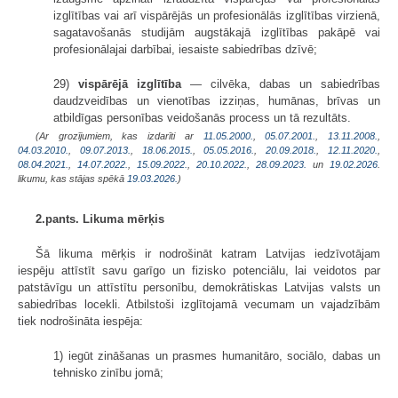
izglītības vai arī vispārējās un profesionālās izglītības virzienā,
sagatavošanās studijām augstākajā izglītības pakāpē vai
profesionālajai darbībai, iesaiste sabiedrības dzīvē;
29)
vispārējā izglītība
— cilvēka, dabas un sabiedrības
daudzveidības un vienotības izziņas, humānas, brīvas un
atbildīgas personības veidošanās process un tā rezultāts.
(Ar grozījumiem, kas izdarīti ar
11.05.2000.
,
05.07.2001.
,
13.11.2008.
,
04.03.2010.
,
09.07.2013.
,
18.06.2015.
,
05.05.2016.
,
20.09.2018.
,
12.11.2020.
,
08.04.2021.
,
14.07.2022.
,
15.09.2022.
,
20.10.2022.
,
28.09.2023.
un
19.02.2026
.
likumu, kas stājas spēkā
19.03.2026.
)
2.pants. Likuma mērķis
Šā likuma mērķis ir nodrošināt katram Latvijas iedzīvotājam
iespēju attīstīt savu garīgo un fizisko potenciālu, lai veidotos par
patstāvīgu un attīstītu personību, demokrātiskas Latvijas valsts un
sabiedrības locekli. Atbilstoši izglītojamā vecumam un vajadzībām
tiek nodrošināta iespēja:
1) iegūt zināšanas un prasmes humanitāro, sociālo, dabas un
tehnisko zinību jomā;