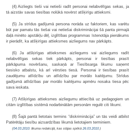
(4) Aizliegts tieši vai netieši radīt personai nelabvēlīgas sekas, ja
tā aizstāv savas tiesības nolūkā novērst atšķirīgu attieksmi.
(5) Ja strīdus gadījumā persona norāda uz faktoriem, kas varētu
būt par pamatu tās tiešai vai netiešai diskriminācijai šā panta pirmajā
daļā minēto apstākļu dēļ, izglītības programmas īstenotāja pienākums
ir pierādīt, ka atšķirīgas attieksmes aizliegums nav pārkāpts.
(6) Ja atšķirīgas attieksmes aizliegums vai aizliegums radīt
nelabvēlīgas sekas tiek pārkāpts, personai ir tiesības prasīt
pārkāpuma novēršanu, saskaņā ar Tiesībsarga likumu saņemt
tiesisko atbalstu, kā arī vērsties tiesā. Personai ir tiesības prasīt
zaudējumu atlīdzību un atlīdzību par morālo kaitējumu. Strīdus
gadījumā atlīdzības par morālo kaitējumu apmēru nosaka tiesa pēc
sava ieskata.
(7) Atšķirīgas attieksmes aizliegumu attiecībā uz pedagogiem un
citām izglītības sistēmā nodarbinātām personām regulē citi likumi.
(8) Šajā pantā lietotais termins “diskriminācija” un tās veidi atbilst
Patērētāju tiesību aizsardzības likumā lietotajiem terminiem.
(
04.03.2010
. likuma redakcijā, kas stājas spēkā
26.03.2010.
)