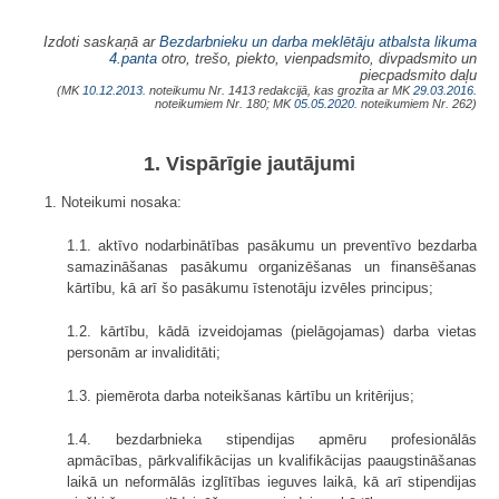
Izdoti saskaņā ar
Bezdarbnieku un darba meklētāju atbalsta likuma
4.panta
otro, trešo, piekto, vienpadsmito, divpadsmito un
piecpadsmito daļu
(MK
10.12.2013.
noteikumu Nr. 1413 redakcijā, kas grozīta ar MK
29.03.2016.
noteikumiem Nr. 180; MK
05.05.2020.
noteikumiem Nr. 262)
1. Vispārīgie jautājumi
1. Noteikumi nosaka:
1.1. aktīvo nodarbinātības pasākumu un preventīvo bezdarba
samazināšanas pasākumu organizēšanas un finansēšanas
kārtību, kā arī šo pasākumu īstenotāju izvēles principus;
1.2. kārtību, kādā izveidojamas (pielāgojamas) darba vietas
personām ar invaliditāti;
1.3. piemērota darba noteikšanas kārtību un kritērijus;
1.4. bezdarbnieka stipendijas apmēru profesionālās
apmācības, pārkvalifikācijas un kvalifikācijas paaugstināšanas
laikā un neformālās izglītības ieguves laikā, kā arī stipendijas