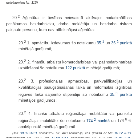
noteikumiem Nr. 115)
2
20.
Aģentūrai ir tiesības neiesaistīt aktīvajos nodarbinātības
pasākumos bezdarbnieku, darba meklētāju un bezdarba riskam
pakļauto personu, kura nav atlīdzinājusi aģentūrai:
2
1
2
20.
1. apmācību izdevumus šo noteikumu
35.
un
35.
punktā
minētajā gadījumā;
2
20.
2. finanšu atbalstu komercdarbības vai pašnodarbinātības
uzsākšanai šo noteikumu
122.punktā
minētajā gadījumā;
2
20.
3. profesionālās apmācības, pārkvalifikācijas un
kvalifikācijas paaugstināšanas laikā un neformālās izglītības
3
ieguves laikā saņemto stipendiju šo noteikumu
35.
punktā
minētajos gadījumos;
2
20.
4. finanšu atbalstu reģionālajai mobilitātei vai jauniešu
2
6
reģionālajai mobilitātei šo noteikumu
174.
punktā
un 174.
6.
apakšpunktā minētajā gadījumā.
(MK
30.07.2013.
noteikumu Nr. 440 redakcijā, kas grozīta ar MK
10.12.2013.
noteikumiem Nr. 1413; MK
12.08.2014.
noteikumiem Nr. 452; MK
26.05.2015.