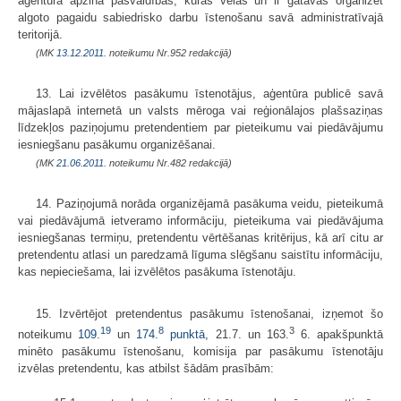
aģentūra apzina pašvaldības, kuras vēlas un ir gatavas organizēt
algoto pagaidu sabiedrisko darbu īstenošanu savā administratīvajā
teritorijā.
(MK
13.12.2011.
noteikumu Nr.952 redakcijā)
13. Lai izvēlētos pasākumu īstenotājus, aģentūra publicē savā
mājaslapā internetā un valsts mēroga vai reģionālajos plašsaziņas
līdzekļos paziņojumu pretendentiem par pieteikumu vai piedāvājumu
iesniegšanu pasākumu organizēšanai.
(MK
21.06.2011.
noteikumu Nr.482 redakcijā)
14. Paziņojumā norāda organizējamā pasākuma veidu, pieteikumā
vai piedāvājumā ietveramo informāciju, pieteikuma vai piedāvājuma
iesniegšanas termiņu, pretendentu vērtēšanas kritērijus, kā arī citu ar
pretendentu atlasi un paredzamā līguma slēgšanu saistītu informāciju,
kas nepieciešama, lai izvēlētos pasākuma īstenotāju.
15. Izvērtējot pretendentus pasākumu īstenošanai, izņemot šo
19
8
3
noteikumu
109.
un
174.
punktā
, 21.7. un 163.
6. apakšpunktā
minēto pasākumu īstenošanu, komisija par pasākumu īstenotāju
izvēlas pretendentu, kas atbilst šādām prasībām: