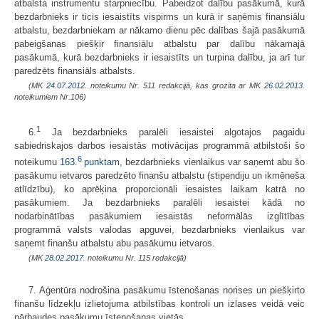
atbalsta instrumentu starpniecību. Pabeidzot dalību pasākumā, kurā
bezdarbnieks ir ticis iesaistīts vispirms un kurā ir saņēmis finansiālu
atbalstu, bezdarbniekam ar nākamo dienu pēc dalības šajā pasākumā
pabeigšanas piešķir finansiālu atbalstu par dalību nākamajā
pasākumā, kurā bezdarbnieks ir iesaistīts un turpina dalību, ja arī tur
paredzēts finansiāls atbalsts.
(MK
24.07.2012.
noteikumu Nr. 511 redakcijā, kas grozīta ar MK
26.02.2013.
noteikumiem Nr.106)
1
6.
Ja bezdarbnieks paralēli iesaistei algotajos pagaidu
sabiedriskajos darbos iesaistās motivācijas programmā atbilstoši šo
6
noteikumu
163.
punktam
, bezdarbnieks vienlaikus var saņemt abu šo
pasākumu ietvaros paredzēto finanšu atbalstu (stipendiju un ikmēneša
atlīdzību), ko aprēķina proporcionāli iesaistes laikam katrā no
pasākumiem. Ja bezdarbnieks paralēli iesaistei kādā no
nodarbinātības pasākumiem iesaistās neformālās izglītības
programmā valsts valodas apguvei, bezdarbnieks vienlaikus var
saņemt finanšu atbalstu abu pasākumu ietvaros.
(MK
28.02.2017.
noteikumu Nr. 115 redakcijā)
7. Aģentūra nodrošina pasākumu īstenošanas norises un piešķirto
finanšu līdzekļu izlietojuma atbilstības kontroli un izlases veidā veic
pārbaudes pasākumu īstenošanas vietās.