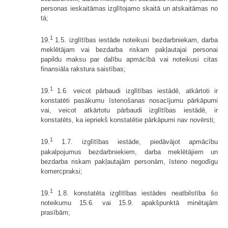
personas ieskaitāmas izglītojamo skaitā un atskaitāmas no
tā;
1
19.
1.5. izglītības iestāde noteikusi bezdarbniekam, darba
meklētājam vai bezdarba riskam pakļautajai personai
papildu maksu par dalību apmācībā vai noteikusi citas
finansiāla rakstura saistības;
1
19.
1.6. veicot pārbaudi izglītības iestādē, atkārtoti ir
konstatēti pasākumu īstenošanas nosacījumu pārkāpumi
vai, veicot atkārtotu pārbaudi izglītības iestādē, ir
konstatēts, ka iepriekš konstatētie pārkāpumi nav novērsti;
1
19.
1.7. izglītības iestāde, piedāvājot apmācību
pakalpojumus bezdarbniekiem, darba meklētājiem un
bezdarba riskam pakļautajām personām, īsteno negodīgu
komercpraksi;
1
19.
1.8. konstatēta izglītības iestādes neatbilstība šo
noteikumu 15.6. vai 15.9. apakšpunktā minētajām
prasībām;