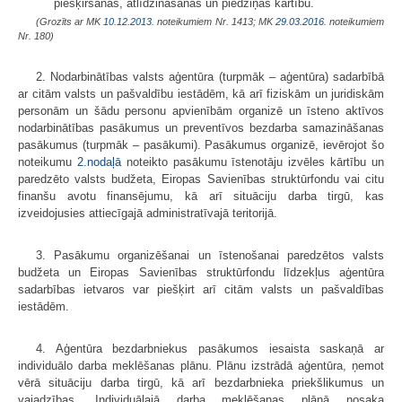
piešķiršanas, atlīdzināšanas un piedziņas kārtību.
(Grozīts ar MK
10.12.2013.
noteikumiem Nr. 1413; MK
29.03.2016.
noteikumiem
Nr. 180)
2. Nodarbinātības valsts aģentūra (turpmāk – aģentūra) sadarbībā
ar citām valsts un pašvaldību iestādēm, kā arī fiziskām un juridiskām
personām un šādu personu apvienībām organizē un īsteno aktīvos
nodarbinātības pasākumus un preventīvos bezdarba samazināšanas
pasākumus (turpmāk – pasākumi). Pasākumus organizē, ievērojot šo
noteikumu
2.nodaļā
noteikto pasākumu īstenotāju izvēles kārtību un
paredzēto valsts budžeta, Eiropas Savienības struktūrfondu vai citu
finanšu avotu finansējumu, kā arī situāciju darba tirgū, kas
izveidojusies attiecīgajā administratīvajā teritorijā.
3. Pasākumu organizēšanai un īstenošanai paredzētos valsts
budžeta un Eiropas Savienības struktūrfondu līdzekļus aģentūra
sadarbības ietvaros var piešķirt arī citām valsts un pašvaldības
iestādēm.
4. Aģentūra bezdarbniekus pasākumos iesaista saskaņā ar
individuālo darba meklēšanas plānu. Plānu izstrādā aģentūra, ņemot
vērā situāciju darba tirgū, kā arī bezdarbnieka priekšlikumus un
vajadzības. Individuālajā darba meklēšanas plānā nosaka