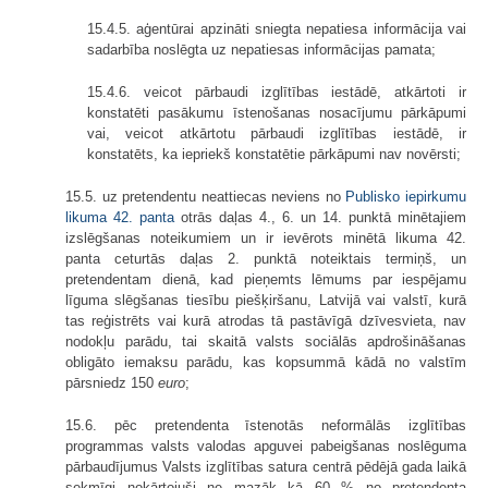
15.4.5. aģentūrai apzināti sniegta nepatiesa informācija vai
sadarbība noslēgta uz nepatiesas informācijas pamata;
15.4.6. veicot pārbaudi izglītības iestādē, atkārtoti ir
konstatēti pasākumu īstenošanas nosacījumu pārkāpumi
vai, veicot atkārtotu pārbaudi izglītības iestādē, ir
konstatēts, ka iepriekš konstatētie pārkāpumi nav novērsti;
15.5. uz pretendentu neattiecas neviens no
Publisko iepirkumu
likuma
42. panta
otrās daļas 4., 6. un 14. punktā minētajiem
izslēgšanas noteikumiem un ir ievērots minētā likuma 42.
panta ceturtās daļas 2. punktā noteiktais termiņš, un
pretendentam dienā, kad pieņemts lēmums par iespējamu
līguma slēgšanas tiesību piešķiršanu, Latvijā vai valstī, kurā
tas reģistrēts vai kurā atrodas tā pastāvīgā dzīvesvieta, nav
nodokļu parādu, tai skaitā valsts sociālās apdrošināšanas
obligāto iemaksu parādu, kas kopsummā kādā no valstīm
pārsniedz 150
euro
;
15.6. pēc pretendenta īstenotās neformālās izglītības
programmas valsts valodas apguvei pabeigšanas noslēguma
pārbaudījumus Valsts izglītības satura centrā pēdējā gada laikā
sekmīgi nokārtojuši ne mazāk kā 60 % no pretendenta