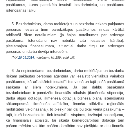
pasākumus, kuros paredzēts iesaistīt bezdarbnieku, un pasākumu
īstenošanas laiku.
5. Bezdarbniekus, darba meklētājus un bezdarba riskam pakļautās
personas iesaista tiem paredzētajos pasākumos rindas kārtībā
atbilstoši šiem noteikumiem (ja šajos noteikumos par attiecīgā
pasākuma īstenošanu nav noteikta cita iesaistes kārtība),
pieejamajam finansējumam, situācijai darba tirgū un attiecīgās
personas un darba devēja interesēm.
(MK
20.05.2014.
noteikumu Nr.259 redakcijā)
6. Ja nepieciešams, bezdarbniekus, darba meklētājus un bezdarba
riskam pakļautās personas aģentūra var iesaistīt vienlaikus vairākos
pasākumos, kā arī atkārtoti iesaistīt tos vienā un tajā pašā pasākumā
saskaņā ar šiem noteikumiem. Ja par dalību pasākumā
bezdarbniekam ir paredzēts finansiāls atbalsts (ikmēneša stipendija,
darba algas dotācija, ikmēneša dotācija biznesa plāna īstenošanas
sākumposmā, ikmēneša atlīdzība,
finanšu atlīdzība reģionālās
mobilitātes veicināšanai
), to piešķir par dalību tikai vienā pasākumā –
tajā, kurā bezdarbnieks tiek iesaistīts vispirms, ievērojot nosacījumu,
ka finansiālais atbalsts, tai skaitā komercdarbības dotācija tam
pašam mērķim vai tām pašām darbībām nav piešķirta ar citu finanšu