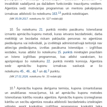
invaliditāti sadalījumā pa dažādiem funkcionālo traucējumu veidiem.
Aģentūra sedz motivācijas programmas un mentora pakalpojuma
13
izmaksas atbilstoši šo noteikumu
163.
punktā noteiktajam.
(MK
05.09.2017.
noteikumu Nr. 527 redakcijā)
10. Šo noteikumu
21.
punktā minēto pasākumu īstenošanai
izmanto apmācību kuponu metodi, kuras ietvaros bezdarbnieki, darba
meklētāji un bezdarba riskam pakļautās personas no aģentūras
piedāvājuma vai individuāli, ja izvēlētajā administratīvajā teritorijā nav
attiecīga piedāvājuma, izvēlas pasākuma īstenotājus – izglītības
iestādes, kuras atbilst šo noteikumu
15. punktā
minētajām prasībām
un īsteno izglītības programmas, kas atbilst sarakstam, ko
apstiprinājusi šo noteikumu
22.
punktā minētā komisija. Aģentūra
sedz apmācību kuponu izmaksas saskaņā ar šo
1
2
noteikumu
45.
,
46.
,
46.
un
46.
punktu.
(MK
27.01.2026.
noteikumu Nr. 33 redakcijā)
1
10.
Apmācību kupona derīguma termiņu, kupona izmantošanas
un anulēšanas nosacījumus, kā arī apmācību kuponu metodes
īstenošanas kārtību nosaka aģentūra. Apmācību kuponu izsniegšanas
kārtību un secību aģentūra nosaka atbilstoši bezdarbnieku izteiktajām
vēlmēm apgūt konkrētas izglītības programmas konkrētā laika