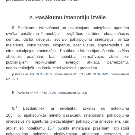
2. Pasākumu īstenotāju izvēle
8. Pasākumu īstenošanai un pakalpojumu sniegšanai aģentūra
izvēlas pasākumu īstenotājus – izglītības iestādes, eksaminācijas
centrus, darba devējus, sociālo pakalpojumu sniedzējus, amata
meistarus, konsultantus, ekspertus, speciālistus, ergoterapeitus un
citus pakalpojumu sniedzējus. Pasākumu īstenotājus aģentūra izvēlas
atbilstoši prasībām, kas noteiktas normatīvajos aktos par
publiskajiem iepirkumiem, ievērojot atklātu, pārredzamu,
nediskriminējošu un konkurenci veicinošu procedūru.
(Grozīts ar MK
29.03.2016.
noteikumiem Nr. 180; MK
20.04.2021.
noteikumiem
Nr. 251)
9.
(Svītrots ar MK
27.01.2026.
noteikumiem Nr. 33)
1
9.
Bezdarbnieki ar invaliditāti izvēlas šo noteikumu
3
163.
6. apakšpunktā minēto pasākumu īstenošanai pakalpojuma
sniedzējus no aģentūras piedāvātajiem pakalpojuma sniedzējiem, kas
2
atbilst šo noteikumu
15.
punktā minētajām prasībām, atbilstoši
pakalpojumu sniedzēju piedāvātajam atbalstam personām ar