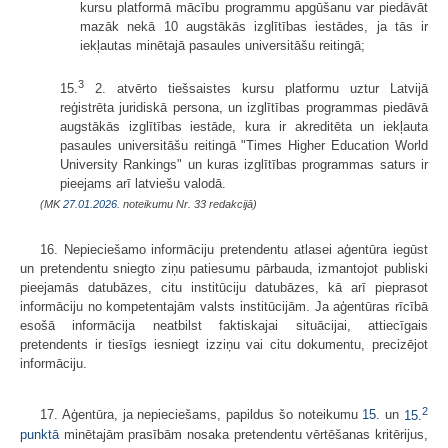
kursu platformā mācību programmu apgūšanu var piedāvāt
mazāk nekā 10 augstākās izglītības iestādes, ja tās ir
iekļautas minētajā pasaules universitāšu reitingā;
3
15.
2. atvērto tiešsaistes kursu platformu uztur Latvijā
reģistrēta juridiskā persona, un izglītības programmas piedāvā
augstākās izglītības iestāde, kura ir akreditēta un iekļauta
pasaules universitāšu reitingā "Times Higher Education World
University Rankings" un kuras izglītības programmas saturs ir
pieejams arī latviešu valodā.
(MK
27.01.2026.
noteikumu Nr. 33 redakcijā)
16. Nepieciešamo informāciju pretendentu atlasei aģentūra iegūst
un pretendentu sniegto ziņu patiesumu pārbauda, izmantojot publiski
pieejamās datubāzes, citu institūciju datubāzes, kā arī pieprasot
informāciju no kompetentajām valsts institūcijām. Ja aģentūras rīcībā
esošā informācija neatbilst faktiskajai situācijai, attiecīgais
pretendents ir tiesīgs iesniegt izziņu vai citu dokumentu, precizējot
informāciju.
2
17. Aģentūra, ja nepieciešams, papildus šo noteikumu
15.
un
15.
punktā
minētajām prasībām nosaka pretendentu vērtēšanas kritērijus,