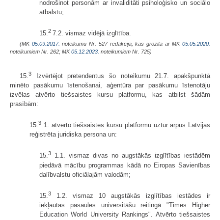
nodrošinot personām ar invaliditāti psiholoģisko un sociālo
atbalstu;
2
15.
7.2. vismaz vidējā izglītība.
(MK
05.09.2017.
noteikumu Nr. 527 redakcijā, kas grozīta ar MK
05.05.2020.
noteikumiem Nr. 262; MK
05.12.2023.
noteikumiem Nr. 725)
3
15.
Izvērtējot pretendentus šo noteikumu 21.7. apakšpunktā
minēto pasākumu īstenošanai, aģentūra par pasākumu īstenotāju
izvēlas atvērto tiešsaistes kursu platformu, kas atbilst šādām
prasībām:
3
15.
1. atvērto tiešsaistes kursu platformu uztur ārpus Latvijas
reģistrēta juridiska persona un:
3
15.
1.1. vismaz divas no augstākās izglītības iestādēm
piedāvā mācību programmas kādā no Eiropas Savienības
dalībvalstu oficiālajām valodām;
3
15.
1.2. vismaz 10 augstākās izglītības iestādes ir
iekļautas pasaules universitāšu reitingā "Times Higher
Education World University Rankings". Atvērto tiešsaistes