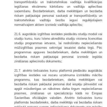
transportlīdzekļu un traktortehnikas vadītāja kvalifikācijas
iegūšanas eksāmenu kārtošanu un vadītāja apliecības
saņemšanu. Bezdarbniekam, darba meklētājam un bezdarba
riskam pakļautajai personai saskaņā ar transportlīdzekļu un
traktortehnikas vadītāju tiesību ieguvi regulējošajiem
normatīvajiem aktiem izsniedz vadītāja apliecību;
21.6. augstākās izglītības iestādes piedāvātu studiju moduli vai
studiju kursu, kuru īsteno akreditēta studiju virziena licencētas
studiju programmas ietvaros, lai nodrošinātu nepieciešamās
mūžizglītības prasmes sekmīgai iesaistei darba tirgū. Pēc
programmas apguves bezdarbniekam, darba meklētājam un
bezdarba riskam pakļautajai personai izsniedz iegūtās
zināšanas apliecinošu dokumentu;
21.7. atvērto tiešsaistes kursu platformā piedāvātu augstākās
izglītības iestādes vai nozaru uzņēmuma izstrādātu mācību
programmu, kas bezdarbniekam, darba meklētājam vai
bezdarba riskam pakļautai personai dod iespēju pilnveidot vai
apgūt mūsdienīgas un nākotnes darba tirgum nepieciešamas
prasmes, zināšanas un specializāciju kādā no Eiropas
Savienības oficiālajām valodām. Atvērto tiešsaistes kursu
platformās bezdarbnieks, darba meklētājs vai bezdarba riskam
pakļautā persona saņem apliecinājuma dokumentu par mācību