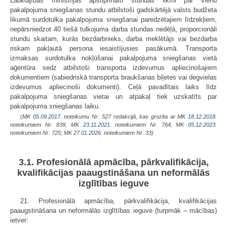
Labklājības ministrijas apstiprināto stundas likmi par vienu
pakalpojuma sniegšanas stundu atbilstoši gadskārtējā valsts budžeta
likumā surdotulka pakalpojuma sniegšanai paredzētajiem līdzekļiem,
nepārsniedzot 40 tiešā tulkojuma darba stundas nedēļā, proporcionāli
stundu skaitam, kurās bezdarbnieks, darba meklētājs vai bezdarba
riskam pakļautā persona iesaistījusies pasākumā. Transporta
izmaksas surdotulka nokļūšanai pakalpojuma sniegšanas vietā
aģentūra sedz atbilstoši transporta izdevumus apliecinošajiem
dokumentiem (sabiedriskā transporta braukšanas biļetes vai degvielas
izdevumus apliecinoši dokumenti). Ceļā pavadītais laiks līdz
pakalpojuma sniegšanas vietai un atpakaļ tiek uzskatīts par
pakalpojuma sniegšanas laiku.
(MK
05.09.2017.
noteikumu Nr. 527 redakcijā, kas grozīta ar MK
18.12.2018.
noteikumiem Nr. 839; MK
23.11.2021.
noteikumiem Nr. 764; MK
05.12.2023.
noteikumiem Nr. 725; MK
27.01.2026.
noteikumiem Nr. 33)
3.1. Profesionālā apmācība, pārkvalifikācija,
kvalifikācijas paaugstināšana un neformālās
izglītības ieguve
21. Profesionālā apmācība, pārkvalifikācija, kvalifikācijas
paaugstināšana un neformālās izglītības ieguve (turpmāk – mācības)
ietver: