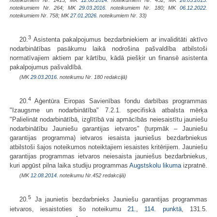
noteikumiem Nr. 264; MK
29.03.2016.
noteikumiem Nr. 180; MK
06.12.2022.
noteikumiem Nr. 758; MK
27.01.2026.
noteikumiem Nr. 33)
3
20.
Asistenta pakalpojumus bezdarbniekiem ar invaliditāti aktīvo
nodarbinātības pasākumu laikā nodrošina pašvaldība atbilstoši
normatīvajiem aktiem par kārtību, kādā piešķir un finansē asistenta
pakalpojumus pašvaldībā.
(MK
29.03.2016.
noteikumu Nr. 180 redakcijā)
4
20.
Aģentūra Eiropas Savienības fondu darbības programmas
"Izaugsme un nodarbinātība" 7.2.1. specifiskā atbalsta mērķa
"Palielināt nodarbinātībā, izglītībā vai apmācībās neiesaistītu jauniešu
nodarbinātību Jauniešu garantijas ietvaros" (turpmāk – Jauniešu
garantijas programma) ietvaros iesaista jauniešus bezdarbniekus
atbilstoši šajos noteikumos noteiktajiem iesaistes kritērijiem. Jauniešu
garantijas programmas ietvaros neiesaista jauniešus bezdarbniekus,
kuri apgūst pilna laika studiju programmas
Augstskolu likuma
izpratnē.
(MK
12.08.2014.
noteikumu Nr.452 redakcijā)
5
20.
Ja jaunietis bezdarbnieks Jauniešu garantijas programmas
ietvaros, iesaistoties šo noteikumu
21.
,
114. punktā
, 131.5.