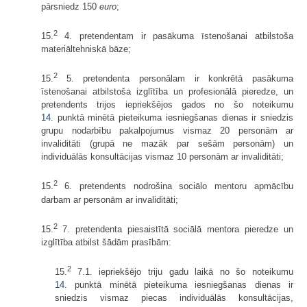
pārsniedz 150
euro
;
2
15.
4. pretendentam ir pasākuma īstenošanai atbilstoša
materiāltehniskā bāze;
2
15.
5. pretendenta personālam ir konkrētā pasākuma
īstenošanai atbilstoša izglītība un profesionālā pieredze, un
pretendents trijos iepriekšējos gados no šo noteikumu
14.
punktā minētā pieteikuma iesniegšanas dienas ir sniedzis
grupu nodarbību pakalpojumus vismaz 20 personām ar
invaliditāti (grupā ne mazāk par sešām personām) un
individuālās konsultācijas vismaz 10 personām ar invaliditāti;
2
15.
6. pretendents nodrošina sociālo mentoru apmācību
darbam ar personām ar invaliditāti;
2
15.
7. pretendenta piesaistītā sociālā mentora pieredze un
izglītība atbilst šādām prasībām:
2
15.
7.1. iepriekšējo triju gadu laikā no šo noteikumu
14.
punktā minētā pieteikuma iesniegšanas dienas ir
sniedzis vismaz piecas individuālās konsultācijas,