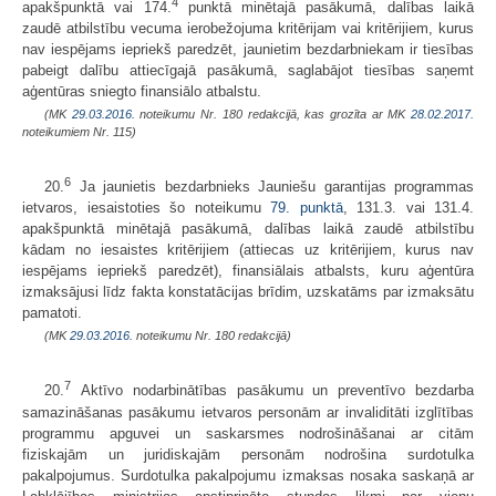
4
apakšpunktā vai 174.
punktā minētajā pasākumā, dalības laikā
zaudē atbilstību vecuma ierobežojuma kritērijam vai kritērijiem, kurus
nav iespējams iepriekš paredzēt, jaunietim bezdarbniekam ir tiesības
pabeigt dalību attiecīgajā pasākumā, saglabājot tiesības saņemt
aģentūras sniegto finansiālo atbalstu.
(MK
29.03.2016.
noteikumu Nr. 180 redakcijā, kas grozīta ar MK
28.02.2017.
noteikumiem Nr. 115)
6
20.
Ja jaunietis bezdarbnieks Jauniešu garantijas programmas
ietvaros, iesaistoties šo noteikumu
79. punktā
, 131.3. vai 131.4.
apakšpunktā minētajā pasākumā, dalības laikā zaudē atbilstību
kādam no iesaistes kritērijiem (attiecas uz kritērijiem, kurus nav
iespējams iepriekš paredzēt), finansiālais atbalsts, kuru aģentūra
izmaksājusi līdz fakta konstatācijas brīdim, uzskatāms par izmaksātu
pamatoti.
(MK
29.03.2016.
noteikumu Nr. 180 redakcijā)
7
20.
Aktīvo nodarbinātības pasākumu un preventīvo bezdarba
samazināšanas pasākumu ietvaros personām ar invaliditāti izglītības
programmu apguvei un saskarsmes nodrošināšanai ar citām
fiziskajām un juridiskajām personām nodrošina surdotulka
pakalpojumus. Surdotulka pakalpojumu izmaksas nosaka saskaņā ar