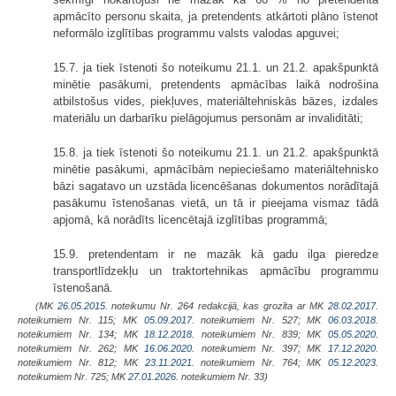
apmācīto personu skaita, ja pretendents atkārtoti plāno īstenot
neformālo izglītības programmu valsts valodas apguvei;
15.7. ja tiek īstenoti šo noteikumu 21.1. un 21.2. apakšpunktā
minētie pasākumi, pretendents apmācības laikā nodrošina
atbilstošus vides, piekļuves, materiāltehniskās bāzes, izdales
materiālu un darbarīku pielāgojumus personām ar invaliditāti;
15.8. ja tiek īstenoti šo noteikumu 21.1. un 21.2. apakšpunktā
minētie pasākumi, apmācībām nepieciešamo materiāltehnisko
bāzi sagatavo un uzstāda licencēšanas dokumentos norādītajā
pasākumu īstenošanas vietā, un tā ir pieejama vismaz tādā
apjomā, kā norādīts licencētajā izglītības programmā;
15.9. pretendentam ir ne mazāk kā gadu ilga pieredze
transportlīdzekļu un traktortehnikas apmācību programmu
īstenošanā.
(MK
26.05.2015.
noteikumu Nr. 264 redakcijā, kas grozīta ar MK
28.02.2017.
noteikumiem Nr. 115; MK
05.09.2017.
noteikumiem Nr. 527; MK
06.03.2018.
noteikumiem Nr. 134; MK
18.12.2018.
noteikumiem Nr. 839; MK
05.05.2020.
noteikumiem Nr. 262; MK
16.06.2020.
noteikumiem Nr. 397; MK
17.12.2020.
noteikumiem Nr. 812; MK
23.11.2021.
noteikumiem Nr. 764; MK
05.12.2023.
noteikumiem Nr. 725; MK
27.01.2026.
noteikumiem Nr. 33)