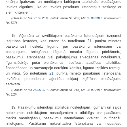
kritēriju īpatsvaru un minētajiem kritērijiem atbilstošo piedāvājumu
izvēles algoritmu, kā arī izvēlas pasākumu īstenotājus saskaņā ar
šiem kritērijiem.
(Grozīts ar MK
21.06.2011.
noteikumiem Nr. 482; MK
05.09.2017.
noteikumiem
Nr. 527)
18. Aģentūra ar izvēlētajiem pasākumu īstenotājiem (izņemot
izglītības iestādes, kas īsteno šo noteikumu
21.
punktā minētos
pasākumus) noslēdz līgumu par pasākumu īstenošanu vai
pakalpojumu sniegšanu. Līgumā nosaka līguma priekšmetu,
pasākumu īstenošanas vai pakalpojumu sniegšanas noteikumus,
līgumslēdzēju pušu pienākumus, tiesības, saistības, atbildību,
finansēšanas un savstarpējo norēķinu kārtību, līguma izpildes termiņu
un vietu. Šo noteikumu
21.
punktā minēto pasākumu īstenošanai
izvēlētos pretendentus aģentūra iekļauj izglītības piedāvājumu
sarakstā.
(Grozīts ar MK
26.05.2015.
noteikumiem Nr. 264; MK
28.02.2017.
noteikumiem
Nr. 115)
19. Pasākumu īstenotājs atbilstoši noslēgtajam līgumam un šajos
noteikumos noteiktajiem nosacījumiem ir atbildīgs par pasākumu
mērķu sasniegšanu, pasākumu īstenošanas kvalitāti un finanšu
izlietojumu. Pasākumu nekvalitatīva īstenošana vai nepatiesu