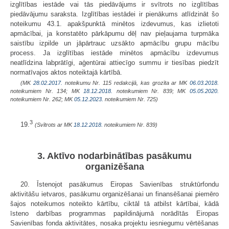
izglītības iestāde vai tās piedāvājums ir svītrots no izglītības
piedāvājumu saraksta. Izglītības iestādei ir pienākums atlīdzināt šo
noteikumu 43.1. apakšpunktā minētos izdevumus, kas izlietoti
apmācībai, ja konstatēto pārkāpumu dēļ nav pieļaujama turpmāka
saistību izpilde un jāpārtrauc uzsākto apmācību grupu mācību
process. Ja izglītības iestāde minētos apmācību izdevumus
neatlīdzina labprātīgi, aģentūrai attiecīgo summu ir tiesības piedzīt
normatīvajos aktos noteiktajā kārtībā.
(MK
28.02.2017.
noteikumu Nr. 115 redakcijā, kas grozīta ar MK
06.03.2018.
noteikumiem Nr. 134; MK
18.12.2018.
noteikumiem Nr. 839; MK
05.05.2020.
noteikumiem Nr. 262; MK
05.12.2023.
noteikumiem Nr. 725)
3
19.
(Svītrots ar MK
18.12.2018.
noteikumiem Nr. 839)
3. Aktīvo nodarbinātības pasākumu
organizēšana
20. Īstenojot pasākumus Eiropas Savienības struktūrfondu
aktivitāšu ietvaros, pasākumu organizēšanai un finansēšanai piemēro
šajos noteikumos noteikto kārtību, ciktāl tā atbilst kārtībai, kādā
īsteno darbības programmas papildinājumā norādītās Eiropas
Savienības fonda aktivitātes, nosaka projektu iesniegumu vērtēšanas