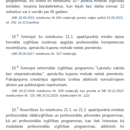
programmās, ko īsteno šo noteikumu
10.
punktā
minētās izglītības
iestādes, iesaista bezdarbniekus, kuri bijuši bez darba vismaz 12
mēnešus vai ir vecāki par 45 gadiem.
(MK
26.05.2015.
noteikumu Nr.264 redakcijā; punkts stājas spēkā
01.09.2015.
,
sk.
202.
un
213.punktu
)
5
10.
Īstenojot šo noteikumu 21.1. apakšpunktā minēto ārpus
formālās izglītības sistēmas apgūtās profesionālās kompetences
novērtēšanu, apmācību kuponu metode netiek piemērota.
(MK
05.09.2017.
noteikumu Nr. 527 redakcijā)
6
10.
Īstenojot neformālās izglītības programmu "Latviešu valoda
bez starpniekvalodas", apmācību kuponu metode netiek piemērota.
Pakalpojuma sniedzējus aģentūra izvēlas atbilstoši normatīvajiem
aktiem par publiskajiem iepirkumiem.
(MK
18.12.2018.
noteikumu Nr. 839 redakcijā, kas grozīta ar MK
05.12.2023.
noteikumiem Nr. 725; MK
25.02.2025.
noteikumiem Nr. 122)
7
10.
Atsevišķas šo noteikumu 21.1. un 21.2. apakšpunktā minētās
profesionālās tālākizglītības un profesionālās pilnveides programmas,
kā arī profesionālās izglītības programmas, kas tiek īstenotas kā
modulārās profesionālās izglītības programmas, atbilstoši šo