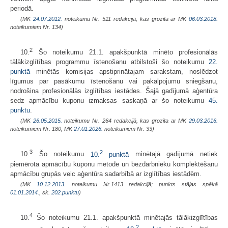
periodā.
(MK
24.07.2012.
noteikumu Nr. 511 redakcijā, kas grozīta ar MK
06.03.2018.
noteikumiem Nr. 134)
2
10.
Šo noteikumu 21.1. apakšpunktā minēto profesionālās
tālākizglītības programmu īstenošanu atbilstoši šo noteikumu
22.
punktā
minētās komisijas apstiprinātajam sarakstam, noslēdzot
līgumus par pasākumu īstenošanu vai pakalpojumu sniegšanu,
nodrošina profesionālās izglītības iestādes. Šajā gadījumā aģentūra
sedz apmācību kuponu izmaksas saskaņā ar šo noteikumu
45.
punktu
.
(MK
26.05.2015.
noteikumu Nr. 264 redakcijā, kas grozīta ar MK
29.03.2016.
noteikumiem Nr. 180; MK
27.01.2026.
noteikumiem Nr. 33)
3
2
10.
Šo noteikumu
10.
punktā
minētajā gadījumā netiek
piemērota apmācību kuponu metode un bezdarbnieku komplektēšanu
apmācību grupās veic aģentūra sadarbībā ar izglītības iestādēm.
(MK
10.12.2013.
noteikumu Nr.1413 redakcijā; punkts stājas spēkā
01.01.2014.
, sk.
202.punktu
)
4
10.
Šo noteikumu 21.1. apakšpunktā minētajās tālākizglītības
2