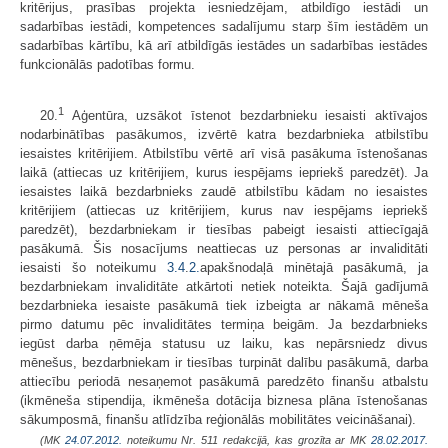
kritērijus, prasības projekta iesniedzējam, atbildīgo iestādi un
sadarbības iestādi, kompetences sadalījumu starp šīm iestādēm un
sadarbības kārtību, kā arī atbildīgās iestādes un sadarbības iestādes
funkcionālās padotības formu.
1
20.
Aģentūra, uzsākot īstenot bezdarbnieku iesaisti aktīvajos
nodarbinātības pasākumos, izvērtē katra bezdarbnieka atbilstību
iesaistes kritērijiem. Atbilstību vērtē arī visā pasākuma īstenošanas
laikā (attiecas uz kritērijiem, kurus iespējams iepriekš paredzēt). Ja
iesaistes laikā bezdarbnieks zaudē atbilstību kādam no iesaistes
kritērijiem (attiecas uz kritērijiem, kurus nav iespējams iepriekš
paredzēt), bezdarbniekam ir tiesības pabeigt iesaisti attiecīgajā
pasākumā. Šis nosacījums neattiecas uz personas ar invaliditāti
iesaisti šo noteikumu
3.4
.
2.
apakšnodaļā minētajā pasākumā, ja
bezdarbniekam invaliditāte atkārtoti netiek noteikta. Šajā gadījumā
bezdarbnieka iesaiste pasākumā tiek izbeigta ar nākamā mēneša
pirmo datumu pēc invaliditātes termiņa beigām. Ja bezdarbnieks
iegūst darba ņēmēja statusu uz laiku, kas nepārsniedz divus
mēnešus, bezdarbniekam ir tiesības turpināt dalību pasākumā, darba
attiecību periodā nesaņemot pasākumā paredzēto finanšu atbalstu
(ikmēneša stipendija, ikmēneša dotācija biznesa plāna īstenošanas
sākumposmā, finanšu atlīdzība reģionālās mobilitātes veicināšanai).
(MK
24.07.2012.
noteikumu Nr. 511 redakcijā, kas grozīta ar MK
28.02.2017.