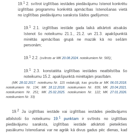
1
19.
2. svītrot izglītības iestādes piedāvājumu īstenot konkrētu
izglītības programmu konkrētā apmācības īstenošanas vietā
no izglītības piedāvājumu saraksta šādos gadījumos:
1
19.
2.1. izglītības iestāde gada laikā atkārtoti atsakās
īstenot šo noteikumu 21.1., 21.2. un 21.3. apakšpunktā
minētās apmācības grupā ne mazāk kā no sešām
personām;
1
19.
2.2.
;
(svītrots ar MK
20.08.2024.
noteikumiem Nr. 565)
1
19.
2.3. konstatēta izglītības iestādes neatbilstība šo
noteikumu 15.2. apakšpunktā minētajām prasībām.
(MK
28.02.2017.
noteikumu Nr. 115 redakcijā, kas grozīta ar MK
06.03.2018.
noteikumiem Nr. 134; MK
18.12.2018.
noteikumiem Nr. 839; MK
20.04.2021.
noteikumiem Nr. 251; MK
25.02.2025.
noteikumiem Nr. 122; MK
27.01.2026.
noteikumiem Nr. 33)
2
19.
Ja izglītības iestāde vai izglītības iestādes piedāvājums
1
atbilstoši šo noteikumu
19.
punktam
ir svītrots no izglītības
piedāvājumu saraksta, izglītības iestāde atkārtoti pieteikties
pasākumu īstenošanai var ne agrāk kā divus gadus pēc dienas, kad