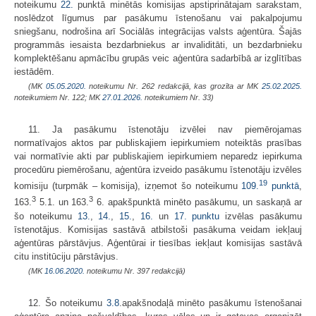
noteikumu
22.
punktā minētās komisijas apstiprinātajam sarakstam,
noslēdzot līgumus par pasākumu īstenošanu vai pakalpojumu
sniegšanu, nodrošina arī Sociālās integrācijas valsts aģentūra. Šajās
programmās iesaista bezdarbniekus ar invaliditāti, un bezdarbnieku
komplektēšanu apmācību grupās veic aģentūra sadarbībā ar izglītības
iestādēm.
(MK
05.05.2020.
noteikumu Nr. 262 redakcijā, kas grozīta ar MK
25.02.2025.
noteikumiem Nr. 122; MK
27.01.2026.
noteikumiem Nr. 33)
11. Ja pasākumu īstenotāju izvēlei nav piemērojamas
normatīvajos aktos par publiskajiem iepirkumiem noteiktās prasības
vai normatīvie akti par publiskajiem iepirkumiem neparedz iepirkuma
procedūru piemērošanu, aģentūra izveido pasākumu īstenotāju izvēles
19
komisiju (turpmāk – komisija), izņemot šo noteikumu
109.
punktā
,
3
3
163.
5.1. un 163.
6. apakšpunktā minēto pasākumu, un saskaņā ar
šo noteikumu
13.
,
14.
,
15.
,
16.
un
17. punktu
izvēlas pasākumu
īstenotājus. Komisijas sastāvā atbilstoši pasākuma veidam iekļauj
aģentūras pārstāvjus. Aģentūrai ir tiesības iekļaut komisijas sastāvā
citu institūciju pārstāvjus.
(MK
16.06.2020.
noteikumu Nr. 397 redakcijā)
12. Šo noteikumu
3.8
.apakšnodaļā minēto pasākumu īstenošanai