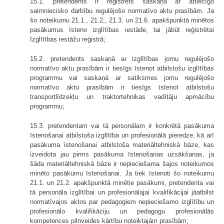
15.1. pretendents ir reģistrēts saskaņā ar attiecīgo
saimniecisko darbību regulējošo normatīvo aktu prasībām. Ja
šo noteikumu 21.1., 21.2., 21.3. un 21.6. apakšpunktā minētos
pasākumus īsteno izglītības iestāde, tai jābūt reģistrētai
Izglītības iestāžu reģistrā;
15.2. pretendents saskaņā ar izglītības jomu regulējošo
normatīvo aktu prasībām ir tiesīgs īstenot atbilstošu izglītības
programmu vai saskaņā ar satiksmes jomu regulējošo
normatīvo aktu prasībām ir tiesīgs īstenot atbilstošu
transportlīdzekļu un traktortehnikas vadītāju apmācību
programmu;
15.3. pretendentam vai tā personālam ir konkrētā pasākuma
īstenošanai atbilstoša izglītība un profesionālā pieredze, kā arī
pasākuma īstenošanai atbilstoša materiāltehniskā bāze, kas
izveidota jau pirms pasākuma īstenošanas uzsākšanas, ja
šāda materiāltehniskā bāze ir nepieciešama šajos noteikumos
minēto pasākumu īstenošanai. Ja tiek īstenoti šo noteikumu
21.1. un 21.2. apakšpunktā minētie pasākumi, pretendenta vai
tā personāla izglītībai un profesionālajai kvalifikācijai jāatbilst
normatīvajos aktos par pedagogiem nepieciešamo izglītību un
profesionālo kvalifikāciju un pedagogu profesionālās
kompetences pilnveides kārtību noteiktajām prasībām;