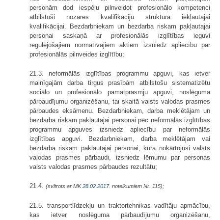
personām dod iespēju pilnveidot profesionālo kompetenci
atbilstoši nozares kvalifikāciju struktūrā iekļautajai
kvalifikācijai. Bezdarbniekam un bezdarba riskam pakļautajai
personai saskaņā ar profesionālās izglītības ieguvi
regulējošajiem normatīvajiem aktiem izsniedz apliecību par
profesionālās pilnveides izglītību;
21.3. neformālās izglītības programmu apguvi, kas ietver
mainīgajām darba tirgus prasībām atbilstošu sistematizētu
sociālo un profesionālo pamatprasmju apguvi, noslēguma
pārbaudījumu organizēšanu, tai skaitā valsts valodas prasmes
pārbaudes eksāmenu. Bezdarbniekam, darba meklētājam un
bezdarba riskam pakļautajai personai pēc neformālās izglītības
programmu apguves izsniedz apliecību par neformālās
izglītības apguvi. Bezdarbniekam, darba meklētājam vai
bezdarba riskam pakļautajai personai, kura nokārtojusi valsts
valodas prasmes pārbaudi, izsniedz lēmumu par personas
valsts valodas prasmes pārbaudes rezultātu;
21.4.
(svītrots ar MK
28.02.2017.
noteikumiem Nr. 115);
21.5. transportlīdzekļu un traktortehnikas vadītāju apmācību,
kas ietver noslēguma pārbaudījumu organizēšanu,