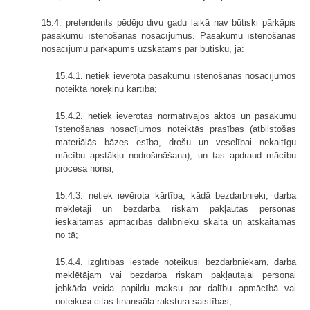
15.4. pretendents pēdējo divu gadu laikā nav būtiski pārkāpis
pasākumu īstenošanas nosacījumus. Pasākumu īstenošanas
nosacījumu pārkāpums uzskatāms par būtisku, ja:
15.4.1. netiek ievērota pasākumu īstenošanas nosacījumos
noteiktā norēķinu kārtība;
15.4.2. netiek ievērotas normatīvajos aktos un pasākumu
īstenošanas nosacījumos noteiktās prasības (atbilstošas
materiālās bāzes esība, drošu un veselībai nekaitīgu
mācību apstākļu nodrošināšana), un tas apdraud mācību
procesa norisi;
15.4.3. netiek ievērota kārtība, kādā bezdarbnieki, darba
meklētāji un bezdarba riskam pakļautās personas
ieskaitāmas apmācības dalībnieku skaitā un atskaitāmas
no tā;
15.4.4. izglītības iestāde noteikusi bezdarbniekam, darba
meklētājam vai bezdarba riskam pakļautajai personai
jebkāda veida papildu maksu par dalību apmācībā vai
noteikusi citas finansiāla rakstura saistības;