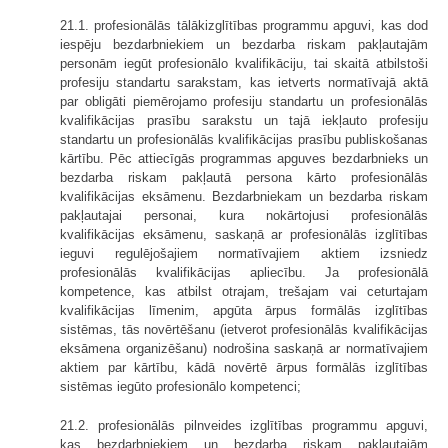
21.1. profesionālās tālākizglītības programmu apguvi, kas dod
iespēju bezdarbniekiem un bezdarba riskam pakļautajām
personām iegūt profesionālo kvalifikāciju, tai skaitā atbilstoši
profesiju standartu sarakstam, kas ietverts normatīvajā aktā
par obligāti piemērojamo profesiju standartu un profesionālās
kvalifikācijas prasību sarakstu un tajā iekļauto profesiju
standartu un profesionālās kvalifikācijas prasību publiskošanas
kārtību. Pēc attiecīgās programmas apguves bezdarbnieks un
bezdarba riskam pakļautā persona kārto profesionālās
kvalifikācijas eksāmenu. Bezdarbniekam un bezdarba riskam
pakļautajai personai, kura nokārtojusi profesionālās
kvalifikācijas eksāmenu, saskaņā ar profesionālās izglītības
ieguvi regulējošajiem normatīvajiem aktiem izsniedz
profesionālās kvalifikācijas apliecību. Ja profesionālā
kompetence, kas atbilst otrajam, trešajam vai ceturtajam
kvalifikācijas līmenim, apgūta ārpus formālās izglītības
sistēmas, tās novērtēšanu (ietverot profesionālās kvalifikācijas
eksāmena organizēšanu) nodrošina saskaņā ar normatīvajiem
aktiem par kārtību, kādā novērtē ārpus formālās izglītības
sistēmas iegūto profesionālo kompetenci;
21.2. profesionālās pilnveides izglītības programmu apguvi,
kas bezdarbniekiem un bezdarba riskam pakļautajām