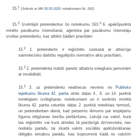
1
15.
(Svītrots ar MK
05.05.2020.
noteikumiem Nr. 262)
2
3
15.
Izvērtējot pretendentus šo noteikumu 163.
6. apakšpunktā
minēto pasākumu īstenošanai, aģentūra par pasākumu īstenotāju
izvēlas pretendentu, kas atbilst šādām prasībām:
2
15.
1. pretendents ir reģistrēts saskaņā ar attiecīgo
saimniecisko darbību regulējošo normatīvo aktu prasībām;
2
15.
2. pretendenta statūti paredz atbalsta sniegšanu personām
ar invaliditāti;
2
15.
3. uz pretendentu neattiecas neviens no
Publisko
iepirkumu likuma
42. panta
otrās daļas 4., 6. un 14. punktā
minētajiem izslēgšanas noteikumiem un ir ievērots minētā
likuma 42. panta ceturtās daļas 2. punktā noteiktais termiņš,
un pretendentam dienā, kad pieņemts lēmums par iespējamu
līguma slēgšanas tiesību piešķiršanu, Latvijā vai valstī, kurā
tas reģistrēts vai kurā atrodas tā pastāvīgā dzīvesvieta, nav
nodokļu parādu, tai skaitā valsts sociālās apdrošināšanas
obligāto iemaksu parādu, kas kopsummā kādā no valstīm