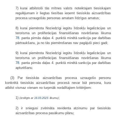
7) kurai atbilstoši tās mītnes valsts noteiktajam tiesiskajam
regulējumam ir liegtas tiesības ieņemt tiesiskās aizsardzības
procesa uzraugošās personas amatam līdzīgus amatus;
8) kurai piemērota Noziedzīgi iegūtu līdzekļu legalizācijas un
terorisma un proliferācijas finansēšanas novēršanas likuma
78.
panta pirmās daļas 4. punktā minētā sankcija par darbības
pārtraukšanu, ja no tās piemērošanas nav pagājuši pieci gadi;
9) kurai piemērota Noziedzīgi iegūtu līdzekļu legalizācijas un
terorisma un proliferācijas finansēšanas novēršanas likuma
78.
panta pirmās daļas 4. punktā minētā sankcija par darbības
apturēšanu.
(3) Par tiesiskās aizsardzības procesa uzraugošo personu
konkrētā tiesiskās aizsardzības procesā nevar būt persona, kura
atbilst vismaz vienam no turpmāk norādītajiem kritērijiem:
1)
;
(izslēgts ar
16.03.2023
. likumu)
2) ir sniegusi zvērināta revidenta atzinumu par tiesiskās
aizsardzības procesa pasākumu plānu;