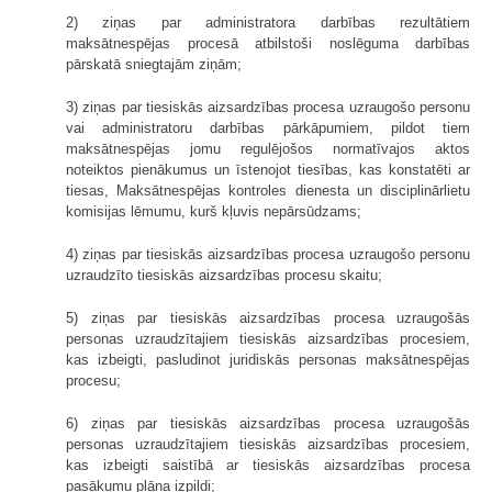
2) ziņas par administratora darbības rezultātiem
maksātnespējas procesā atbilstoši noslēguma darbības
pārskatā sniegtajām ziņām;
3) ziņas par tiesiskās aizsardzības procesa uzraugošo personu
vai administratoru darbības pārkāpumiem, pildot tiem
maksātnespējas jomu regulējošos normatīvajos aktos
noteiktos pienākumus un īstenojot tiesības, kas konstatēti ar
tiesas, Maksātnespējas kontroles dienesta un disciplinārlietu
komisijas lēmumu, kurš kļuvis nepārsūdzams;
4) ziņas par tiesiskās aizsardzības procesa uzraugošo personu
uzraudzīto tiesiskās aizsardzības procesu skaitu;
5) ziņas par tiesiskās aizsardzības procesa uzraugošās
personas uzraudzītajiem tiesiskās aizsardzības procesiem,
kas izbeigti, pasludinot juridiskās personas maksātnespējas
procesu;
6) ziņas par tiesiskās aizsardzības procesa uzraugošās
personas uzraudzītajiem tiesiskās aizsardzības procesiem,
kas izbeigti saistībā ar tiesiskās aizsardzības procesa
pasākumu plāna izpildi;