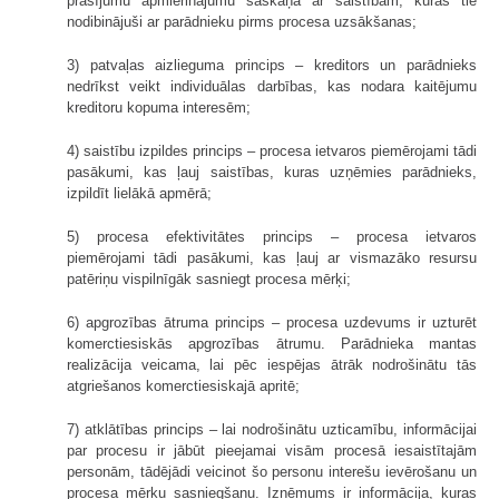
prasījumu apmierinājumu saskaņā ar saistībām, kuras tie
nodibinājuši ar parādnieku pirms procesa uzsākšanas;
3) patvaļas aizlieguma princips – kreditors un parādnieks
nedrīkst veikt individuālas darbības, kas nodara kaitējumu
kreditoru kopuma interesēm;
4) saistību izpildes princips – procesa ietvaros piemērojami tādi
pasākumi, kas ļauj saistības, kuras uzņēmies parādnieks,
izpildīt lielākā apmērā;
5) procesa efektivitātes princips – procesa ietvaros
piemērojami tādi pasākumi, kas ļauj ar vismazāko resursu
patēriņu vispilnīgāk sasniegt procesa mērķi;
6) apgrozības ātruma princips – procesa uzdevums ir uzturēt
komerctiesiskās apgrozības ātrumu. Parādnieka mantas
realizācija veicama, lai pēc iespējas ātrāk nodrošinātu tās
atgriešanos komerctiesiskajā apritē;
7) atklātības princips – lai nodrošinātu uzticamību, informācijai
par procesu ir jābūt pieejamai visām procesā iesaistītajām
personām, tādējādi veicinot šo personu interešu ievērošanu un
procesa mērķu sasniegšanu. Izņēmums ir informācija, kuras