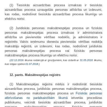
(1) Tiesiskās aizsardzības procesa izmaksas ir tiesiskās
aizsardzības procesa uzraugošās personas atlīdzība un izdevumi,
kas rodas, nodrošinot tiesiskās aizsardzības procesa likumīgu un
efektīvu norisi.
(2) Juridiskās personas maksātnespējas procesa un fiziskās
personas maksātnespējas procesa izmaksas ir administratora
atlīdzība un pievienotās vērtības nodoklis, ja administrators ir
reģistrēts Valsts ieņēmumu dienesta pievienotās vērtības nodokļa
maksātāju reģistrā, un izdevumi, kas rodas, nodrošinot juridiskās
personas maksātnespējas procesa vai fiziskās personas
maksātnespējas procesa likumīgu un efektīvu norisi.
(
22.12.2016
. likuma redakcijā ar grozījumiem, kas izdarīti ar
31.05.2018
. likumu,
kas stājas spēkā
01.07.2018.
)
12. pants. Maksātnespējas reģistrs
(1) Maksātnespējas reģistra mērķis ir nodrošināt tiesiskās
aizsardzības procesa, juridiskās personas maksātnespējas procesa,
fiziskās personas maksātnespējas procesa un
Fiziskās personas
atbrīvošanas no parādsaistībām likumā
ietvertās procedūras
publiskumu, veicināt tiesiskās aizsardzības procesa, juridiskās
personas maksātnespējas procesa, fiziskās personas