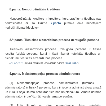
8.pants. Nenodrošinātais kreditors
Nenodrošinātais kreditors ir kreditors, kura prasījuma tiesības nav
nodrošinātas ar šā likuma
7.panta
pirmajā daļā minētajiem
nodrošinājuma līdzekļiem.
1
8.
pants. Tiesiskās aizsardzības procesa uzraugošā persona
Tiesiskās aizsardzības procesa uzraugošā persona ir tiesas
iecelta fiziskā persona, kurai ir šajā likumā noteiktās tiesības un
pienākumi tiesiskās aizsardzības procesā.
(
22.12.2016
. likuma redakcijā, kas stājas spēkā
06.01.2017.
)
9.pants. Maksātnespējas procesa administrators
(1) Maksātnespējas procesa administrators (turpmāk —
administrators) ir fiziskā persona, kura ir iecelta administratora amatā
un kurai ir šajā likumā noteiktās tiesības un pienākumi. Amata darbībā
administratori ir pielīdzināti valsts amatpersonām.
(2) Šajā likumā un citos normatīvajos aktos noteiktās