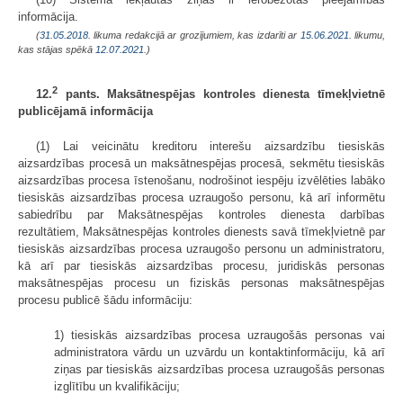
informācija.
(
31.05.2018
. likuma redakcijā ar grozījumiem, kas izdarīti ar
15.06.2021
. likumu,
kas stājas spēkā
12.07.2021.
)
2
12.
pants. Maksātnespējas kontroles dienesta tīmekļvietnē
publicējamā informācija
(1) Lai veicinātu kreditoru interešu aizsardzību tiesiskās
aizsardzības procesā un maksātnespējas procesā, sekmētu tiesiskās
aizsardzības procesa īstenošanu, nodrošinot iespēju izvēlēties labāko
tiesiskās aizsardzības procesa uzraugošo personu, kā arī informētu
sabiedrību par Maksātnespējas kontroles dienesta darbības
rezultātiem, Maksātnespējas kontroles dienests savā tīmekļvietnē par
tiesiskās aizsardzības procesa uzraugošo personu un administratoru,
kā arī par tiesiskās aizsardzības procesu, juridiskās personas
maksātnespējas procesu un fiziskās personas maksātnespējas
procesu publicē šādu informāciju:
1) tiesiskās aizsardzības procesa uzraugošās personas vai
administratora vārdu un uzvārdu un kontaktinformāciju, kā arī
ziņas par tiesiskās aizsardzības procesa uzraugošās personas
izglītību un kvalifikāciju;