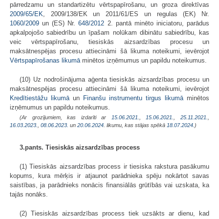
pārredzamu un standartizētu vērtspapīrošanu, un groza direktīvas
2009/65/EK
, 2009/138/EK un 2011/61/ES un regulas (EK) Nr.
1060/2009
un (ES) Nr.
648/2012
2. pantā minēto iniciatoru, parādus
apkalpojošo sabiedrību un īpašam nolūkam dibinātu sabiedrību, kas
veic vērtspapīrošanu, tiesiskās aizsardzības procesu un
maksātnespējas procesu attiecināmi šā likuma noteikumi, ievērojot
Vērtspapīrošanas likumā
minētos izņēmumus un papildu noteikumus.
(10) Uz nodrošinājuma aģenta tiesiskās aizsardzības procesu un
maksātnespējas procesu attiecināmi šā likuma noteikumi, ievērojot
Kredītiestāžu likumā
un
Finanšu instrumentu tirgus likumā
minētos
izņēmumus un papildu noteikumus.
(Ar grozījumiem, kas izdarīti ar
15.06.2021.
,
15.06.2021.
,
25.11.2021.
,
16.03.2023.
,
08.06.2023.
un
20.06.2024
. likumu, kas stājas spēkā
18.07.2024.
)
3.pants. Tiesiskās aizsardzības process
(1) Tiesiskās aizsardzības process ir tiesiska rakstura pasākumu
kopums, kura mērķis ir atjaunot parādnieka spēju nokārtot savas
saistības, ja parādnieks nonācis finansiālās grūtībās vai uzskata, ka
tajās nonāks.
(2) Tiesiskās aizsardzības process tiek uzsākts ar dienu, kad