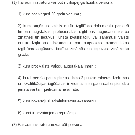
(1) Par administratoru var būt rīcībspējīga fiziskā persona:
1) kura sasniegusi 25 gadu vecumu;
2) kura saņēmusi valsts atzītu izglītības dokumentu par otrā
līmeņa augstākās profesionālās izglītības apgūšanu tiesību
zinātnēs un ieguvusi jurista kvalifikāciju vai saņēmusi valsts
atzītu izglītības dokumentu par augstākās akadēmiskās
izglītības apgūšanu tiesību zinātnēs un ieguvusi zinātnisko
grādu;
3) kura prot valsts valodu augstākajā līmenī;
4) kurai pēc šā panta pirmās daļas 2.punktā minētās izglītības
un kvalifikācijas iegūšanas ir vismaz triju gadu darba pieredze
jurista vai tam pielīdzināmā amatā;
5) kura nokārtojusi administratora eksāmenu;
6) kurai ir nevainojama reputācija.
(2) Par administratoru nevar būt persona: