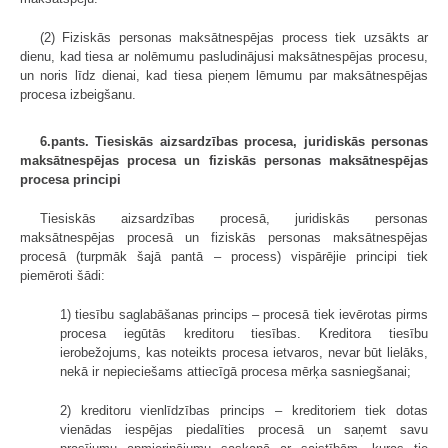
(2) Fiziskās personas maksātnespējas process tiek uzsākts ar
dienu, kad tiesa ar nolēmumu pasludinājusi maksātnespējas procesu,
un noris līdz dienai, kad tiesa pieņem lēmumu par maksātnespējas
procesa izbeigšanu.
6.pants. Tiesiskās aizsardzības procesa, juridiskās personas
maksātnespējas procesa un fiziskās personas maksātnespējas
procesa principi
Tiesiskās aizsardzības procesā, juridiskās personas
maksātnespējas procesā un fiziskās personas maksātnespējas
procesā (turpmāk šajā pantā – process) vispārējie principi tiek
piemēroti šādi:
1) tiesību saglabāšanas princips – procesā tiek ievērotas pirms
procesa iegūtās kreditoru tiesības. Kreditora tiesību
ierobežojums, kas noteikts procesa ietvaros, nevar būt lielāks,
nekā ir nepieciešams attiecīgā procesa mērķa sasniegšanai;
2) kreditoru vienlīdzības princips – kreditoriem tiek dotas
vienādas iespējas piedalīties procesā un saņemt savu