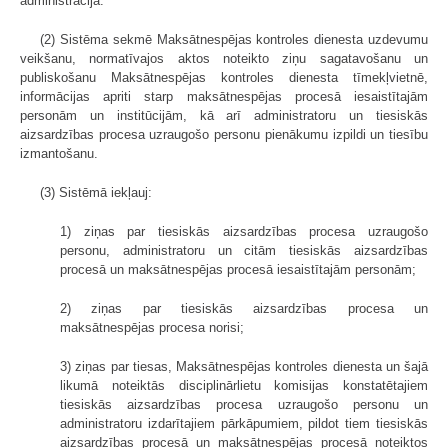
administrācija.
(2) Sistēma sekmē Maksātnespējas kontroles dienesta uzdevumu
veikšanu, normatīvajos aktos noteikto ziņu sagatavošanu un
publiskošanu Maksātnespējas kontroles dienesta tīmekļvietnē,
informācijas apriti starp maksātnespējas procesā iesaistītajām
personām un institūcijām, kā arī administratoru un tiesiskās
aizsardzības procesa uzraugošo personu pienākumu izpildi un tiesību
izmantošanu.
(3) Sistēmā iekļauj:
1) ziņas par tiesiskās aizsardzības procesa uzraugošo
personu, administratoru un citām tiesiskās aizsardzības
procesā un maksātnespējas procesā iesaistītajām personām;
2) ziņas par tiesiskās aizsardzības procesa un
maksātnespējas procesa norisi;
3) ziņas par tiesas, Maksātnespējas kontroles dienesta un šajā
likumā noteiktās disciplinārlietu komisijas konstatētajiem
tiesiskās aizsardzības procesa uzraugošo personu un
administratoru izdarītajiem pārkāpumiem, pildot tiem tiesiskās
aizsardzības procesā un maksātnespējas procesā noteiktos