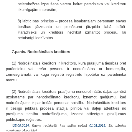
neierobežota izpaušana varētu kaitēt parādnieka vai kreditoru
likumīgajām interesēm;
8) labticības princips – procesā iesaistītajām personām savas
tiesības jāizmanto un pienākumi jāizpilda labā ticībā.
Parādnieks un kreditors nedrīkst izmantot procesu, lai
netaisnīgi iedzīvotos.
7.pants. Nodrošinātais kreditors
(1) Nodrošinātais kreditors ir kreditors, kura prasījuma tiesības pret
parādnieku vai trešo personu ir nodrošinātas ar komercķīlu,
zemesgrāmatā vai kuģu reģistrā reģistrētu hipotēku uz parādnieka
mantu.
(2) Nodrošinātais kreditors prasījuma nenodrošinātās daļas apmērā
uzskatāms par nenodrošināto kreditoru, izņemot gadījumu, kad
nodrošinājums ir par trešās personas saistību. Nodrošinātais kreditors
ir tiesīgs jebkurā procesa stadijā pilnībā vai daļēji atteikties no
prasījuma tiesību nodrošinājuma, izdarot attiecīgus grozījumus
publiskajos reģistros.
(
25.09.2014
. likuma redakcijā, kas stājas spēkā
01.01.2015.
Sk. pārejas
noteikumu 34.punktu)