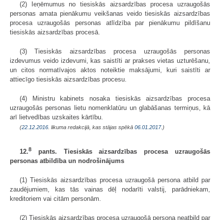
(2) Ieņēmumus no tiesiskās aizsardzības procesa uzraugošās
personas amata pienākumu veikšanas veido tiesiskās aizsardzības
procesa uzraugošās personas atlīdzība par pienākumu pildīšanu
tiesiskās aizsardzības procesā.
(3) Tiesiskās aizsardzības procesa uzraugošās personas
izdevumus veido izdevumi, kas saistīti ar prakses vietas uzturēšanu,
un citos normatīvajos aktos noteiktie maksājumi, kuri saistīti ar
attiecīgo tiesiskās aizsardzības procesu.
(4) Ministru kabinets nosaka tiesiskās aizsardzības procesa
uzraugošās personas lietu nomenklatūru un glabāšanas termiņus, kā
arī lietvedības uzskaites kārtību.
(
22.12.2016
. likuma redakcijā, kas stājas spēkā
06.01.2017.
)
8
12.
pants. Tiesiskās aizsardzības procesa uzraugošās
personas atbildība un nodrošinājums
(1) Tiesiskās aizsardzības procesa uzraugošā persona atbild par
zaudējumiem, kas tās vainas dēļ nodarīti valstij, parādniekam,
kreditoriem vai citām personām.
(2) Tiesiskās aizsardzības procesa uzraugošā persona neatbild par