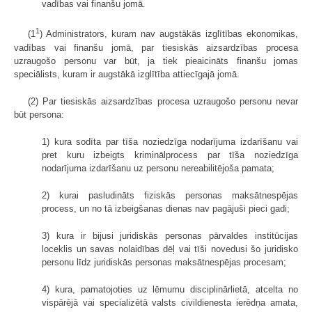
vadības vai finanšu jomā.
1
(1
) Administrators, kuram nav augstākās izglītības ekonomikas,
vadības vai finanšu jomā, par tiesiskās aizsardzības procesa
uzraugošo personu var būt, ja tiek pieaicināts finanšu jomas
speciālists, kuram ir augstākā izglītība attiecīgajā jomā.
(2) Par tiesiskās aizsardzības procesa uzraugošo personu nevar
būt persona:
1) kura sodīta par tīša noziedzīga nodarījuma izdarīšanu vai
pret kuru izbeigts kriminālprocess par tīša noziedzīga
nodarījuma izdarīšanu uz personu nereabilitējoša pamata;
2) kurai pasludināts fiziskās personas maksātnespējas
process, un no tā izbeigšanas dienas nav pagājuši pieci gadi;
3) kura ir bijusi juridiskās personas pārvaldes institūcijas
loceklis un savas nolaidības dēļ vai tīši novedusi šo juridisko
personu līdz juridiskās personas maksātnespējas procesam;
4) kura, pamatojoties uz lēmumu disciplinārlietā, atcelta no
vispārējā vai specializētā valsts civildienesta ierēdņa amata,