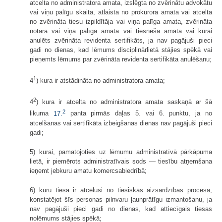
atcelta no administratora amata, izslēgta no zvērinātu advokātu
vai viņu palīgu skaita, atlaista no prokurora amata vai atcelta
no zvērināta tiesu izpildītāja vai viņa palīga amata, zvērināta
notāra vai viņa palīga amata vai tiesneša amata vai kurai
anulēts zvērināta revidenta sertifikāts, ja nav pagājuši pieci
gadi no dienas, kad lēmums disciplinārlietā stājies spēkā vai
pieņemts lēmums par zvērināta revidenta sertifikāta anulēšanu;
1
4
) kura ir atstādināta no administratora amata;
2
4
) kura ir atcelta no administratora amata saskaņā ar šā
2
likuma
17.
panta pirmās daļas 5. vai 6. punktu, ja no
atcelšanas vai sertifikāta izbeigšanas dienas nav pagājuši pieci
gadi;
5) kurai, pamatojoties uz lēmumu administratīvā pārkāpuma
lietā, ir piemērots administratīvais sods — tiesību atņemšana
ieņemt jebkuru amatu komercsabiedrībā;
6) kuru tiesa ir atcēlusi no tiesiskās aizsardzības procesa,
konstatējot šīs personas pilnvaru ļaunprātīgu izmantošanu, ja
nav pagājuši pieci gadi no dienas, kad attiecīgais tiesas
nolēmums stājies spēkā;