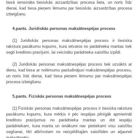
tiesā ierosināta tiesiskās aizsardzības procesa lieta, un noris līdz
dienai, kad tiesa pieņem lēmumu par tiesiskās aizsardzības procesa
izbeigšanu.
4.pants. Juridiskās personas maksātnespējas process
(1) Juridiskās personas maksātnespējas process ir tiesiska
rakstura pasākumu kopums, kura ietvaros no parādnieka mantas tiek
segti kreditoru prasījumi, lai veicinātu parādnieka saistību izpildi.
(2) Juridiskās personas maksātnespējas process tiek uzsākts ar
dienu, kad tiesa ar nolēmumu pasludinājusi maksātnespējas procesu,
un noris līdz dienai, kad tiesa pieņem lēmumu par maksātnespējas
procesa izbeigšanu.
5.pants. Fiziskās personas maksātnespējas process
(1) Fiziskās personas maksātnespējas process ir tiesiska rakstura
pasākumu kopums, kura mērķis ir pēc iespējas pilnīgāk apmierināt
kreditoru prasījumus no parādnieka mantas un dot iespēju
parādniekam, kura manta un ienākumi nav pietiekami visu saistību
segšanai, tikt atbrīvotam no neizpildītajām saistībām un atjaunot
maksātspēju.