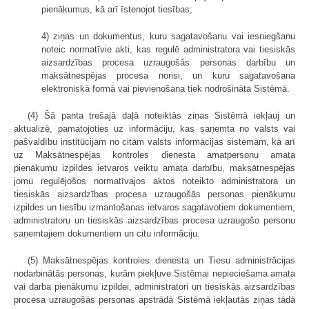
pienākumus, kā arī īstenojot tiesības;
4) ziņas un dokumentus, kuru sagatavošanu vai iesniegšanu
noteic normatīvie akti, kas regulē administratora vai tiesiskās
aizsardzības procesa uzraugošās personas darbību un
maksātnespējas procesa norisi, un kuru sagatavošana
elektroniskā formā vai pievienošana tiek nodrošināta Sistēmā.
(4) Šā panta trešajā daļā noteiktās ziņas Sistēmā iekļauj un
aktualizē, pamatojoties uz informāciju, kas saņemta no valsts vai
pašvaldību institūcijām no citām valsts informācijas sistēmām, kā arī
uz Maksātnespējas kontroles dienesta amatpersonu amata
pienākumu izpildes ietvaros veiktu amata darbību, maksātnespējas
jomu regulējošos normatīvajos aktos noteikto administratora un
tiesiskās aizsardzības procesa uzraugošās personas pienākumu
izpildes un tiesību izmantošanas ietvaros sagatavotiem dokumentiem,
administratoru un tiesiskās aizsardzības procesa uzraugošo personu
saņemtajiem dokumentiem un citu informāciju.
(5) Maksātnespējas kontroles dienesta un Tiesu administrācijas
nodarbinātās personas, kurām piekļuve Sistēmai nepieciešama amata
vai darba pienākumu izpildei, administratori un tiesiskās aizsardzības
procesa uzraugošās personas apstrādā Sistēmā iekļautās ziņas tādā