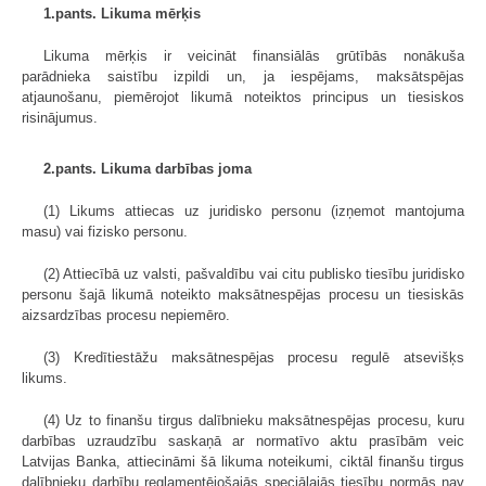
1.pants. Likuma mērķis
Likuma mērķis ir veicināt finansiālās grūtībās nonākuša
parādnieka saistību izpildi un, ja iespējams, maksātspējas
atjaunošanu, piemērojot likumā noteiktos principus un tiesiskos
risinājumus.
2.pants. Likuma darbības joma
(1) Likums attiecas uz juridisko personu (izņemot mantojuma
masu) vai fizisko personu.
(2) Attiecībā uz valsti, pašvaldību vai citu publisko tiesību juridisko
personu šajā likumā noteikto maksātnespējas procesu un tiesiskās
aizsardzības procesu nepiemēro.
(3) Kredītiestāžu maksātnespējas procesu regulē atsevišķs
likums.
(4) Uz to finanšu tirgus dalībnieku maksātnespējas procesu, kuru
darbības uzraudzību saskaņā ar normatīvo aktu prasībām veic
Latvijas Banka, attiecināmi šā likuma noteikumi, ciktāl finanšu tirgus
dalībnieku darbību reglamentējošajās speciālajās tiesību normās nav