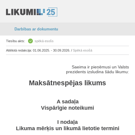
Darbības ar dokumentu
Tiesību akts:
spēkā esošs
Attēlotā redakcija: 01.06.2025. - 30.09.2026. /
Spēkā esošā
Saeima ir pieņēmusi un Valsts
prezidents izsludina šādu likumu:
Maksātnespējas likums
A sadaļa
Vispārīgie noteikumi
I nodaļa
Likuma mērķis un likumā lietotie termini