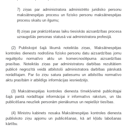
7) ziņas par administratora administrēto juridisko personu
maksātnespējas procesu un fizisko personu maksātnespējas
procesu skaitu un ilgumu;
8) ziņas par praktizēšanas laiku tiesiskās aizsardzības procesa
uzraugošās personas statusā vai administratora profesijā.
(2) Publiskojot šajā likumā noteiktās ziņas, Maksātnespējas
kontroles dienests nodrošina fizisko personu datu aizsardzības jomu
regulējošu normatīvo aktu un komercnoslēpuma aizsardzības
prasības. Noteiktās ziņas par administratoru darbības rezultātiem
publicē negrozītā veidā atbilstoši administratora darbības pārskatā
norādītajam. Par šo ziņu satura patiesumu un atbilstību normatīvo
aktu prasībām ir atbildīgs informācijas iesniedzējs.
(3) Maksātnespējas kontroles dienesta tīmekļvietnē publicētajai
šajā pantā norādītajai informācijai ir informatīvs raksturs, un tās
publicēšana neuzliek personām pienākumus un nepiešķir tiesības.
(4) Ministru kabinets nosaka Maksātnespējas kontroles dienesta
publiskoto ziņu apjomu un publicēšanas, kā arī kļūdu labošanas
kārtību.