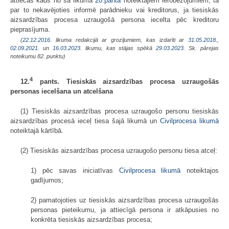
attiecas kāds no šā likuma
20.pantā
noteiktajiem ierobežojumiem, tā
par to nekavējoties informē parādnieku vai kreditorus, ja tiesiskās
aizsardzības procesa uzraugošā persona iecelta pēc kreditoru
pieprasījuma.
(
22.12.2016
. likuma redakcijā ar grozījumiem, kas izdarīti ar
31.05.2018.
,
02.09.2021.
un
16.03.2023
. likumu, kas stājas spēkā
29.03.2023.
Sk. pārejas
noteikumu 82. punktu)
4
12.
pants. Tiesiskās aizsardzības procesa uzraugošās
personas iecelšana un atcelšana
(1) Tiesiskās aizsardzības procesa uzraugošo personu tiesiskās
aizsardzības procesā ieceļ tiesa šajā likumā un
Civilprocesa likumā
noteiktajā kārtībā.
(2) Tiesiskās aizsardzības procesa uzraugošo personu tiesa atceļ:
1) pēc savas iniciatīvas
Civilprocesa likumā
noteiktajos
gadījumos;
2) pamatojoties uz tiesiskās aizsardzības procesa uzraugošās
personas pieteikumu, ja attiecīgā persona ir atkāpusies no
konkrēta tiesiskās aizsardzības procesa;