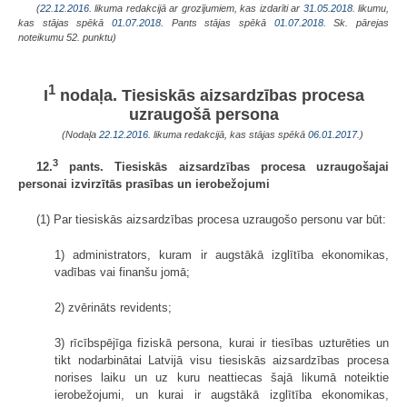
(
22.12.2016
. likuma redakcijā ar grozījumiem, kas izdarīti ar
31.05.2018
. likumu,
kas stājas spēkā
01.07.2018.
Pants stājas spēkā
01.07.2018.
Sk. pārejas
noteikumu 52. punktu)
1
I
nodaļa. Tiesiskās aizsardzības procesa
uzraugošā persona
(Nodaļa
22.12.2016
. likuma redakcijā, kas stājas spēkā
06.01.2017.
)
3
12.
pants. Tiesiskās aizsardzības procesa uzraugošajai
personai izvirzītās prasības un ierobežojumi
(1) Par tiesiskās aizsardzības procesa uzraugošo personu var būt:
1) administrators, kuram ir augstākā izglītība ekonomikas,
vadības vai finanšu jomā;
2) zvērināts revidents;
3) rīcībspējīga fiziskā persona, kurai ir tiesības uzturēties un
tikt nodarbinātai Latvijā visu tiesiskās aizsardzības procesa
norises laiku un uz kuru neattiecas šajā likumā noteiktie
ierobežojumi, un kurai ir augstākā izglītība ekonomikas,