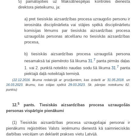
5) pamatojoties uz Maksātnespējas kontroles dienesta
direktora pieteikumu, ja:
a) pret tiesiskās aizsardzības procesa uzraugošo personu ir
ierosināta disciplinārlieta vai stājies spēkā disciplinārlietu
komisijas lēmums par tiesiskās aizsardzības procesa
uzraugošās personas atcelšanu no tiesiskās aizsardzības
procesa,
b) tiesiskās aizsardzības procesa uzraugošā persona
7
nesamaksā tai piemēroto šā likuma
31.
panta pirmās daļas
7
1. vai 2. punktā noteikto naudas sodu šā likuma
31.
panta
piektajā daļā noteiktajā termiņā.
(
22.12.2016
. likuma redakcijā ar grozījumiem, kas izdarīti ar
31.05.2018.
un
16.03.2023
. likumu, kas stājas spēkā
29.03.2023.
Sk. pārejas noteikumu 82.
punktu)
5
12.
pants. Tiesiskās aizsardzības procesa uzraugošās
personas vispārīgie pienākumi
(1) Tiesiskās aizsardzības procesa uzraugošajai personai ir
pienākums reģistrēties Valsts ieņēmumu dienestā kā saimnieciskās
darbības veicējam un deklarēt prakses vietu Latvijā.