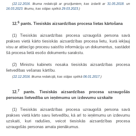
(
22.12.2016
. likuma redakcijā ar grozījumiem, kas izdarīti ar
31.05.2018.
un
16.03.2023
. likumu, kas stājas spēkā
29.03.2023.
)
6
12.
pants. Tiesiskās aizsardzības procesa lietas kārtošana
(1) Tiesiskās aizsardzības procesa uzraugošā persona savā
prakses vietā kārto tiesiskās aizsardzības procesa lietu, kurā iekļauj
visu ar attiecīgo procesu saistīto informāciju un dokumentus, sastādot
šā procesa lietā esošo dokumentu sarakstu.
(2) Ministru kabinets nosaka tiesiskās aizsardzības procesa
lietvedības vešanas kārtību.
(
22.12.2016
. likuma redakcijā, kas stājas spēkā
06.01.2017.
)
7
12.
pants. Tiesiskās aizsardzības procesa uzraugošās
personas lietvedība un ieņēmumu un izdevumu uzskaite
(1) Tiesiskās aizsardzības procesa uzraugošā persona savā
prakses vietā kārto savu lietvedību, kā arī to ieņēmumu un izdevumu
uzskaiti, kuri radušies, veicot tiesiskās aizsardzības procesa
uzraugošās personas amata pienākumus.