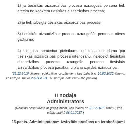
1) ja tiesiskās aizsardzības procesa uzraugošā persona tiek
atcelta no konkrēta tiesiskās aizsardzības procesa;
2) ja tiek izbeigts tiesiskās aizsardzības process;
3) tiesiskās aizsardzības procesa uzraugošās personas nāves
gadījumā;
4) ja tiesa apmierina pieteikumu un taisa spriedumu par
tiesiskās aizsardzības procesa īstenošanu, neieceļot tiesiskās
aizsardzības procesa uzraugošo personu tiesiskās
aizsardzības procesa pasākumu plāna izpildes uzraudzībai.
(
22.12.2016
. likuma redakcijā ar grozījumiem, kas izdarīti ar
16.03.2023
. likumu,
kas stājas spēkā
29.03.2023.
Sk. pārejas noteikumu 82. punktu)
II nodaļa
Administrators
(Nodaļas nosaukums ar grozījumiem, kas izdarīti ar
22.12.2016
. likumu, kas
stājas spēkā
06.01.2017.
)
13.pants. Administratoram izvirzītās prasības un ierobežojumi