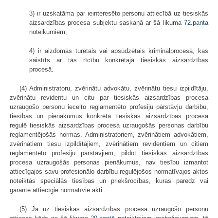
3) ir uzskatāma par ieinteresēto personu attiecībā uz tiesiskās
aizsardzības procesa subjektu saskaņā ar šā likuma
72.panta
noteikumiem;
4) ir aizdomās turētais vai apsūdzētais kriminālprocesā, kas
saistīts ar tās rīcību konkrētajā tiesiskās aizsardzības
procesā.
(4) Administratoru, zvērinātu advokātu, zvērinātu tiesu izpildītāju,
zvērinātu revidentu un citu par tiesiskās aizsardzības procesa
uzraugošo personu iecelto reglamentēto profesiju pārstāvju darbību,
tiesības un pienākumus konkrētā tiesiskās aizsardzības procesā
regulē tiesiskās aizsardzības procesa uzraugošās personas darbību
reglamentējošās normas. Administratoriem, zvērinātiem advokātiem,
zvērinātiem tiesu izpildītājiem, zvērinātiem revidentiem un citiem
reglamentēto profesiju pārstāvjiem, pildot tiesiskās aizsardzības
procesa uzraugošās personas pienākumus, nav tiesību izmantot
attiecīgajos savu profesionālo darbību regulējošos normatīvajos aktos
noteiktās speciālās tiesības un priekšrocības, kuras paredz vai
garantē attiecīgie normatīvie akti.
(5) Ja uz tiesiskās aizsardzības procesa uzraugošo personu