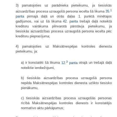
3) pamatojoties uz parādnieka pieteikumu, ja tiesiskās
1
aizsardzības procesa uzraugošā persona iecelta šā likuma
35.
panta
pirmajā daļā un otrās daļas 1. punktā minētajos
gadījumos, vai uz šā likuma
42. panta
trešajā daļā noteiktā
kreditoru vairākuma pilnvarotā pārstāvja pieteikumu, ja
tiesiskās aizsardzības procesa uzraugošā persona iecelta pēc
kreditoru pieprasījuma;
4) pamatojoties uz Maksātnespējas kontroles dienesta
pieteikumu, ja:
3
a) ir konstatēti šā likuma
12.
panta
otrajā un trešajā daļā
noteiktie ierobežojumi,
b) tiesiskās aizsardzības procesa uzraugošā persona
nepilda Maksātnespējas kontroles dienesta uzlikto tiesisko
pienākumu,
c) tiesiskās aizsardzības procesa uzraugošās personas
rīcībā Maksātnespējas kontroles dienests ir konstatējis
normatīvo aktu pārkāpumus;