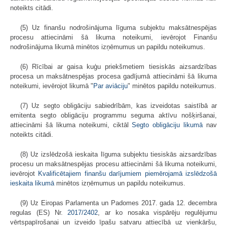
noteikts citādi.
(5) Uz finanšu nodrošinājuma līguma subjektu maksātnespējas
procesu attiecināmi šā likuma noteikumi, ievērojot Finanšu
nodrošinājuma likumā minētos izņēmumus un papildu noteikumus.
(6) Rīcībai ar gaisa kuģu priekšmetiem tiesiskās aizsardzības
procesa un maksātnespējas procesa gadījumā attiecināmi šā likuma
noteikumi, ievērojot likumā "
Par aviāciju
" minētos papildu noteikumus.
(7) Uz segto obligāciju sabiedrībām, kas izveidotas saistībā ar
emitenta segto obligāciju programmu seguma aktīvu nošķiršanai,
attiecināmi šā likuma noteikumi, ciktāl
Segto obligāciju likumā
nav
noteikts citādi.
(8) Uz izslēdzošā ieskaita līguma subjektu tiesiskās aizsardzības
procesu un maksātnespējas procesu attiecināmi šā likuma noteikumi,
ievērojot
Kvalificētajiem finanšu darījumiem piemērojamā izslēdzošā
ieskaita likumā
minētos izņēmumus un papildu noteikumus.
(9) Uz Eiropas Parlamenta un Padomes 2017. gada 12. decembra
regulas (ES) Nr.
2017/2402
, ar ko nosaka vispārēju regulējumu
vērtspapīrošanai un izveido īpašu satvaru attiecībā uz vienkāršu,