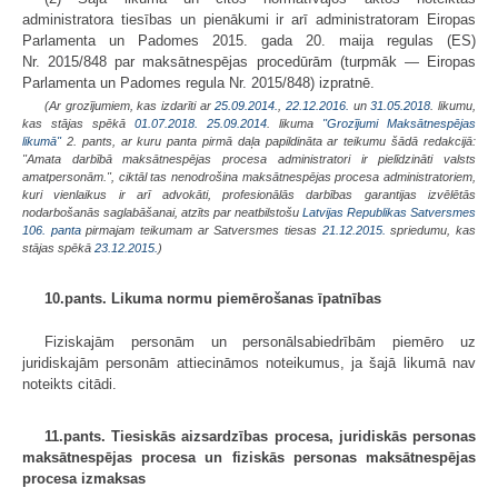
administratora tiesības un pienākumi ir arī administratoram Eiropas
Parlamenta un Padomes 2015. gada 20. maija regulas (ES)
Nr. 2015/848 par maksātnespējas procedūrām (turpmāk — Eiropas
Parlamenta un Padomes regula Nr. 2015/848) izpratnē.
(Ar grozījumiem, kas izdarīti ar
25.09.2014.
,
22.12.2016.
un
31.05.2018
. likumu,
kas stājas spēkā
01.07.2018.
25.09.2014
. likuma
"Grozījumi Maksātnespējas
likumā"
2. pants, ar kuru panta pirmā daļa papildināta ar teikumu šādā redakcijā:
"Amata darbībā maksātnespējas procesa administratori ir pielīdzināti valsts
amatpersonām.", ciktāl tas nenodrošina maksātnespējas procesa administratoriem,
kuri vienlaikus ir arī advokāti, profesionālās darbības garantijas izvēlētās
nodarbošanās saglabāšanai, atzīts par neatbilstošu
Latvijas Republikas Satversmes
106. panta
pirmajam teikumam ar Satversmes tiesas
21.12.2015.
spriedumu, kas
stājas spēkā
23.12.2015.
)
10.pants. Likuma normu piemērošanas īpatnības
Fiziskajām personām un personālsabiedrībām piemēro uz
juridiskajām personām attiecināmos noteikumus, ja šajā likumā nav
noteikts citādi.
11.pants. Tiesiskās aizsardzības procesa, juridiskās personas
maksātnespējas procesa un fiziskās personas maksātnespējas
procesa izmaksas