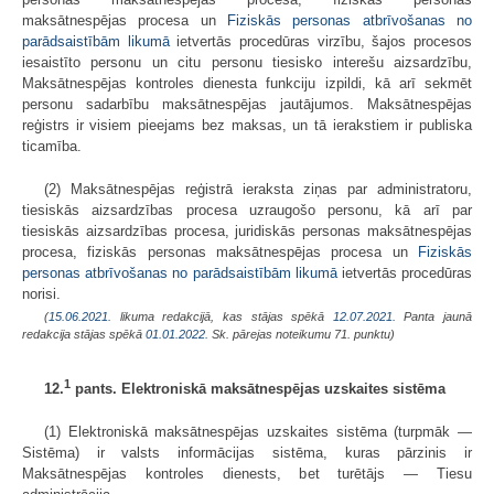
maksātnespējas procesa un
Fiziskās personas atbrīvošanas no
parādsaistībām likumā
ietvertās procedūras virzību, šajos procesos
iesaistīto personu un citu personu tiesisko interešu aizsardzību,
Maksātnespējas kontroles dienesta funkciju izpildi, kā arī sekmēt
personu sadarbību maksātnespējas jautājumos. Maksātnespējas
reģistrs ir visiem pieejams bez maksas, un tā ierakstiem ir publiska
ticamība.
(2) Maksātnespējas reģistrā ieraksta ziņas par administratoru,
tiesiskās aizsardzības procesa uzraugošo personu, kā arī par
tiesiskās aizsardzības procesa, juridiskās personas maksātnespējas
procesa, fiziskās personas maksātnespējas procesa un
Fiziskās
personas atbrīvošanas no parādsaistībām likumā
ietvertās procedūras
norisi.
(
15.06.2021
. likuma redakcijā, kas stājas spēkā
12.07.2021.
Panta jaunā
redakcija stājas spēkā
01.01.2022.
Sk. pārejas noteikumu 71. punktu)
1
12.
pants. Elektroniskā maksātnespējas uzskaites sistēma
(1) Elektroniskā maksātnespējas uzskaites sistēma (turpmāk —
Sistēma) ir valsts informācijas sistēma, kuras pārzinis ir
Maksātnespējas kontroles dienests, bet turētājs — Tiesu