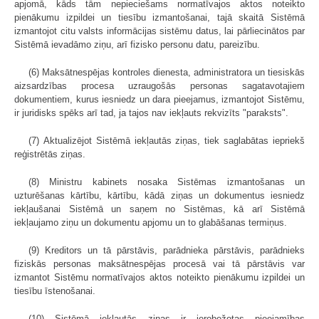
apjomā, kāds tām nepieciešams normatīvajos aktos noteikto
pienākumu izpildei un tiesību izmantošanai, tajā skaitā Sistēmā
izmantojot citu valsts informācijas sistēmu datus, lai pārliecinātos par
Sistēmā ievadāmo ziņu, arī fizisko personu datu, pareizību.
(6) Maksātnespējas kontroles dienesta, administratora un tiesiskās
aizsardzības procesa uzraugošās personas sagatavotajiem
dokumentiem, kurus iesniedz un dara pieejamus, izmantojot Sistēmu,
ir juridisks spēks arī tad, ja tajos nav iekļauts rekvizīts "paraksts".
(7) Aktualizējot Sistēmā iekļautās ziņas, tiek saglabātas iepriekš
reģistrētās ziņas.
(8) Ministru kabinets nosaka Sistēmas izmantošanas un
uzturēšanas kārtību, kārtību, kādā ziņas un dokumentus iesniedz
iekļaušanai Sistēmā un saņem no Sistēmas, kā arī Sistēmā
iekļaujamo ziņu un dokumentu apjomu un to glabāšanas termiņus.
(9) Kreditors un tā pārstāvis, parādnieka pārstāvis, parādnieks
fiziskās personas maksātnespējas procesā vai tā pārstāvis var
izmantot Sistēmu normatīvajos aktos noteikto pienākumu izpildei un
tiesību īstenošanai.
(10) Sistēmā iekļautās ziņas ir ierobežotas pieejamības