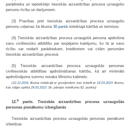
parādnieka un iepriekšējo tiesiskās aizsardzības procesa uzraugošo
personu rīcību un darījumiem.
(3) Prasības pret tiesiskās aizsardzības procesa uzraugošo
personu ceļamas šā likuma
30.pantā
noteiktajā kārtībā un termiņos.
(4) Tiesiskās aizsardzības procesa uzraugošā persona apdrošina
savu civiltiesisko atbildību par iespējamo kaitējumu, ko tā ar savu
rīcību var nodarīt parādniekam, kreditoriem vai citām personām
tiesiskās aizsardzības procesā.
(5) Tiesiskās aizsardzības procesa uzraugošās personas
civiltiesiskās atbildības apdrošināšanas kārtību, kā arī minimālo
apdrošinājuma summu nosaka Ministru kabinets.
(
22.12.2016
. likuma redakcijā ar grozījumiem, kas izdarīti ar
16.03.2023
. likumu,
kas stājas spēkā
29.03.2023.
Sk. pārejas noteikumu 82. punktu)
9
12.
pants. Tiesiskās aizsardzības procesa uzraugošās
personas pienākumu izbeigšanās
Tiesiskās aizsardzības procesa uzraugošās personas pienākumi
izbeidzas: