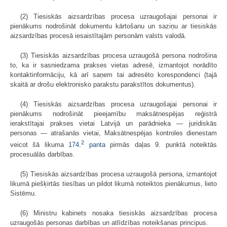
(2) Tiesiskās aizsardzības procesa uzraugošajai personai ir
pienākums nodrošināt dokumentu kārtošanu un saziņu ar tiesiskās
aizsardzības procesā iesaistītajām personām valsts valodā.
(3) Tiesiskās aizsardzības procesa uzraugošā persona nodrošina
to, ka ir sasniedzama prakses vietas adresē, izmantojot norādīto
kontaktinformāciju, kā arī saņem tai adresēto korespondenci (tajā
skaitā ar drošu elektronisko parakstu parakstītos dokumentus).
(4) Tiesiskās aizsardzības procesa uzraugošajai personai ir
pienākums nodrošināt pieejamību maksātnespējas reģistrā
ierakstītajai prakses vietai Latvijā un parādnieka — juridiskās
personas — atrašanās vietai, Maksātnespējas kontroles dienestam
2
veicot šā likuma
174.
panta
pirmās daļas 9. punktā noteiktās
procesuālās darbības.
(5) Tiesiskās aizsardzības procesa uzraugošā persona, izmantojot
likumā piešķirtās tiesības un pildot likumā noteiktos pienākumus, lieto
Sistēmu.
(6) Ministru kabinets nosaka tiesiskās aizsardzības procesa
uzraugošās personas darbības un atlīdzības noteikšanas principus.