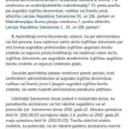
uzņēmumu un uzņēmējsabiedrību maksātnespēju
"
13. panta
prasību
par augstāko izglītību ekonomikas, vadības vai finanšu jomā,
atbilstību
Latvijas Republikas Satversmes
91.
un
106. pantam
un
Maksātnespējas likuma
pārejas noteikumu 7. punkta atbilstību
Latvijas Republikas Satversmes
1.
,
91.
un
106. pantam
".
9.
Apstrīdētajā normā likumdevējs noteicis, ka par administratoru
var būt persona, kura saņēmusi valsts atzītu izglītības dokumentu par
otrā līmeņa augstākās profesionālās izglītības apgūšanu tiesību
zinātnēs un ieguvusi jurista kvalifikāciju vai saņēmusi valsts atzītu
izglītības dokumentu par augstākās akadēmiskās izglītības apgūšanu
tiesību zinātnēs un ieguvusi zinātnisko grādu.
Savukārt apstrīdētais pārejas noteikums paredz periodu, kurā
sertificētiem administratoriem ar augstāko izglītību ekonomikas,
vadības vai finanšu jomā ir jāiegūst augstākā izglītība tiesību
zinātnēs, lai varētu turpināt administratora pienākumu pildīšanu.
Līdzšinējā Satversmes tiesas praksē ir nostiprināta atziņa, ka
pamattiesību aizskārums var būt nākotnē sagaidāms vai arī
potenciāls
(sk. Satversmes tiesas 2002. gada 22. februāra sprieduma
lietā Nr. 2001-06-03 secinājumu daļas 2.4. punktu un 2002. gada 20.
maija spriedumu lietā Nr. 2002-01-03)
. Tiesību doktrīnā izteikts
viedoklis, ka potenciāls, kā arī nākotnē gaidāms aizskārums nozīmē