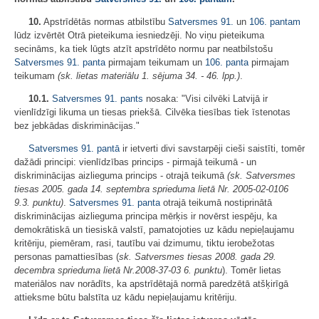
10.
Apstrīdētās normas atbilstību
Satversmes
91.
un
106. pantam
lūdz izvērtēt Otrā pieteikuma iesniedzēji. No viņu pieteikuma
secināms, ka tiek lūgts atzīt apstrīdēto normu par neatbilstošu
Satversmes
91. panta
pirmajam teikumam un
106. panta
pirmajam
teikumam
(sk. lietas materiālu 1. sējuma 34. - 46. lpp.)
.
10.1.
Satversmes
91. pants
nosaka: "Visi cilvēki Latvijā ir
vienlīdzīgi likuma un tiesas priekšā. Cilvēka tiesības tiek īstenotas
bez jebkādas diskriminācijas."
Satversmes
91. pantā
ir ietverti divi savstarpēji cieši saistīti, tomēr
dažādi principi: vienlīdzības princips - pirmajā teikumā - un
diskriminācijas aizlieguma princips - otrajā teikumā
(sk. Satversmes
tiesas 2005. gada 14. septembra sprieduma lietā Nr. 2005-02-0106
9.3. punktu)
.
Satversmes
91. panta
otrajā teikumā nostiprinātā
diskriminācijas aizlieguma principa mērķis ir novērst iespēju, ka
demokrātiskā un tiesiskā valstī, pamatojoties uz kādu nepieļaujamu
kritēriju, piemēram, rasi, tautību vai dzimumu, tiktu ierobežotas
personas pamattiesības (
sk. Satversmes tiesas 2008. gada 29.
decembra sprieduma lietā Nr.2008-37-03 6.
punktu
). Tomēr lietas
materiālos nav norādīts, ka apstrīdētajā normā paredzētā atšķirīgā
attieksme būtu balstīta uz kādu nepieļaujamu kritēriju.