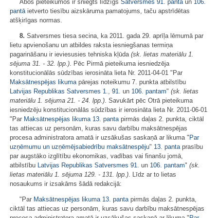
Abos pieteikumos ir sniegts līdzīgs
Satversmes
91. pantā
un
106.
pantā
ietverto tiesību aizskāruma pamatojums, taču apstrīdētas
atšķirīgas normas.
8.
Satversmes tiesa secina, ka 2011. gada 29. aprīļa lēmumā par
lietu apvienošanu un atbildes raksta iesniegšanas termiņa
pagarināšanu ir ieviesusies tehniska kļūda
(sk. lietas materiālu 1.
sējuma 31. - 32. lpp.)
. Pēc Pirmā pieteikuma iesniedzēja
konstitucionālās sūdzības ierosināta lieta Nr. 2011-04-01 "Par
Maksātnespējas likuma
pārejas noteikumu 7. punkta atbilstību
Latvijas Republikas Satversmes
1.
,
91.
un
106. pantam
"
(sk. lietas
materiālu 1. sējuma 21. - 24. lpp.)
. Savukārt pēc Otrā pieteikuma
iesniedzēju konstitucionālās sūdzības ir ierosināta lieta Nr. 2011-06-01
"Par
Maksātnespējas likuma
13. panta
pirmās daļas 2. punkta, ciktāl
tas attiecas uz personām, kuras savu darbību maksātnespējas
procesa administratora amatā ir uzsākušas saskaņā ar likuma "
Par
uzņēmumu un uzņēmējsabiedrību maksātnespēju
"
13. panta
prasību
par augstāko izglītību ekonomikas, vadības vai finanšu jomā,
atbilstību
Latvijas Republikas Satversmes
91.
un
106. pantam
"
(sk.
lietas materiālu 1. sējuma 129. - 131. lpp.)
. Līdz ar to lietas
nosaukums ir izsakāms šādā redakcijā:
"Par
Maksātnespējas likuma
13. panta
pirmās daļas 2. punkta,
ciktāl tas attiecas uz personām, kuras savu darbību maksātnespējas
procesa administratora amatā ir uzsākušas saskaņā ar likuma "
Par