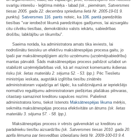
svarīgu interešu - leģitīma mērķa - labad
(sk., piemēram, Satversmes
tiesas 2005. gada 22. decembra sprieduma lietā Nr. 2005-19-01 9.
punktu).
Satversmes
116. pants
noteic, ka
106. pantā
paredzētās
tiesības "var ierobežot likumā paredzētajos gadījumos, lai aizsargātu
citu cilvēku tiesības, demokrātisko valsts iekārtu, sabiedrības
drošību, labklājību un tikumību".
Saeima norāda, ka administratora amats tika ieviests, lai
nodrošinātu tiesisku un efektīvu maksātnespējas procesa gaitu, jo
īpaši par maksātnespējīgiem atzīto uzņēmumu (uzņēmējsabiedrību)
mantas pārvaldi. Šāds maksātnespējas process palīdzot uzlabot un
stabilizēt uzņēmējdarbības vidi, kā arī mazinot komersantu ikdienas
risku
(sk. lietas materiālu 2. sējuma 52. - 53. lpp.)
. Pēc Tieslietu
ministrijas ieskata, augstākā izglītība tiesību zinātnēs
administratoram vajadzīga arī tāpēc, ka salīdzinājumā ar iepriekšējo
normatīvo regulējumu administratoram piešķirtas plašākas pilnvaras,
citastarp samazinot kreditoru sapulces nozīmi. Palielinot
administratora lomu, tiekot īstenots
Maksātnespējas likuma
mērķis,
sekmēta maksātnespējas procesa efektivitāte un ātrums
(sk. lietas
materiālu 3. sējuma 57. - 58. lpp.)
.
Maksātnespējas process ir vērsts galvenokārt uz kreditoru un
parādnieku tiesību aizsardzību
(sk. Satversmes tiesas 2010. gada 20.
aprīļa lēmuma par tiesvedības izbeigšanu lietā Nr. 2009-100-03 9.4.