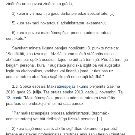
zinātnēs un ieguvusi zinātnisko grādu;
3) kurai ir vismaz triju gadu darba pieredze specialitātē; [..]
5) kura sekmīgi nokārtojusi administratoru eksāmenu;
6) kura ieguvusi maksātnespējas procesa administratora
sertifikātu."
Savukārt minētā likuma pārejas noteikumu 3. punkts noteica:
"Sertifikāti, kas izsniegti līdz šā likuma spēkā stāšanās dienai,
atzīstami par spēkā esošiem tajos norādītajā termiņā. Pēc šā termiņa
beigām personai, kurai ir augstākā juridiskā izglītība vai augstākā
izglītība ekonomikas, vadības vai finanšu jomā, ir tiesības uz
administratora atestāciju šajā likumā noteiktajā kārtībā."
1.3.
Spēkā esošais
Maksātnespējas likums
pieņemts Saeimā
2010. gada 26. jūlijā. Tas stājās spēkā 2010. gada 1. novembrī. Tā
13. panta
"Maksātnespējas procesa administratoram izvirzītās
prasības un ierobežojumi" pirmā daļa paredz:
"Par maksātnespējas procesa administratoru (turpmāk -
administrators) var būt rīcībspējīga fiziskā persona: [..]
2) kura saņēmusi valsts atzītu izglītības dokumentu par otrā
līmeņa augstākās profesionālās izglītības apgūšanu tiesību zinātnēs