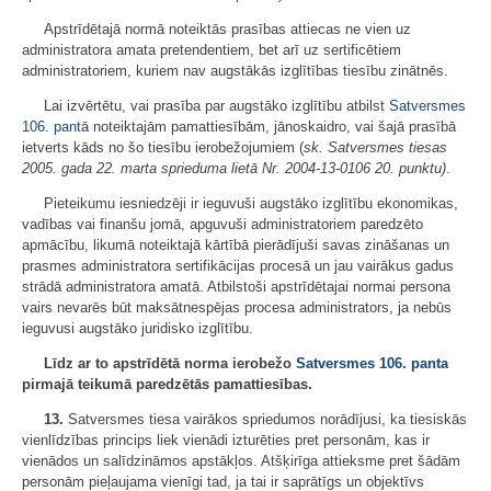
Apstrīdētajā normā noteiktās prasības attiecas ne vien uz
administratora amata pretendentiem, bet arī uz sertificētiem
administratoriem, kuriem nav augstākās izglītības tiesību zinātnēs.
Lai izvērtētu, vai prasība par augstāko izglītību atbilst
Satversmes
106. pantā
noteiktajām pamattiesībām, jānoskaidro, vai šajā prasībā
ietverts kāds no šo tiesību ierobežojumiem (
sk. Satversmes tiesas
2005. gada 22. marta sprieduma lietā Nr. 2004-13-0106 20. punktu)
.
Pieteikumu iesniedzēji ir ieguvuši augstāko izglītību ekonomikas,
vadības vai finanšu jomā, apguvuši administratoriem paredzēto
apmācību, likumā noteiktajā kārtībā pierādījuši savas zināšanas un
prasmes administratora sertifikācijas procesā un jau vairākus gadus
strādā administratora amatā. Atbilstoši apstrīdētajai normai persona
vairs nevarēs būt maksātnespējas procesa administrators, ja nebūs
ieguvusi augstāko juridisko izglītību.
Līdz ar to apstrīdētā norma ierobežo
Satversmes
106. panta
pirmajā teikumā paredzētās pamattiesības.
13.
Satversmes tiesa vairākos spriedumos norādījusi, ka tiesiskās
vienlīdzības princips liek vienādi izturēties pret personām, kas ir
vienādos un salīdzināmos apstākļos. Atšķirīga attieksme pret šādām
personām pieļaujama vienīgi tad, ja tai ir saprātīgs un objektīvs