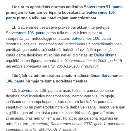
Līdz ar to apstrīdētās normas atbilstība
Satversmes
91. panta
pirmajam teikumam vērtējama kopsakarā ar
Satversmes
106.
panta
pirmajā teikumā noteiktajām pamattiesībām.
11.
Satversmes tiesa savā praksē vairākkārt interpretējusi
Satversmes
106. panta
pirmo teikumu un ir lēmusi par tā
interpretācijas metodoloģiju un saturu.
Satversmes
106. pantā
ietvertais jēdziens "nodarbošanās" attiecināms uz nodarbinātību gan
privātajā, gan publiskajā sektorā, turklāt arī uz tādām profesijām,
kurās darba tiesiskās attiecības netiek dibinātas uz
Darba likumā
regulētā darba līguma pamata
(sk. Satversmes tiesas 2003. gada 18.
decembra sprieduma lietā Nr. 2003-12-0106 7. punktu)
.
Tādējādi uz administratora amatu ir attiecināmas
Satversmes
106. panta
pirmajā teikumā noteiktās tiesības.
12.
Satversmes
106. panta
pirmais teikums paredz personai
tiesības brīvi izvēlēties nodarbošanos, ņemot vērā visu to spēju,
zināšanu un prasmju kopumu, kas raksturo konkrētās personas
sagatavotību un piemērotību noteikta darba veikšanai, ņemot vērā gan
izglītību, gan arī praktisko pieredzi konkrētā darbā, gan arī citas
zināšanas, prasmes un iemaņas, ko attiecīgā persona ieguvusi un
attīstījusi
(sk., piemēram, Satversmes tiesas 2007. gada 1. novembra
sprieduma lietā Nr. 2007-08-01 7. punktu)
.