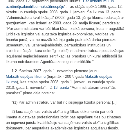
1996. gada 12. septembrī pieņemtais likums "
Par uzņēmumu un
uzņēmējsabiedrību maksātnespēju
". Tas stājās spēkā 1996. gada 12.
oktobrī un zaudēja spēku 2008. gada 1. janvārī. Šā likuma 13. pants
"Administratora kvalifikācija" (2002. gada 13. jūnija likuma redakcijā ar
grozījumiem, kas izdarīti ar 2003. gada 29. maija likumu) paredzēja:
"Par administratoru var būt tikai tāda fiziskā persona, kurai ir augstākā
juridiskā izglītība vai augstākā izglītība ekonomikas, vadības vai
finanšu jomā, vai ne mazāk kā triju gadu praktiskā darba pieredze
uzņēmumu vai uzņēmējsabiedrību pārraudzības institūcijās un
izpildinstitūcijās, kura sekmīgi izpildījusi administratora specializācijas
iegūšanai nepieciešamās sertifikācijas prasības un kurai atbilstoši šā
likuma noteikumiem Aģentūra izsniegusi sertifikātu."
1.2.
Saeima 2007. gada 1. novembrī pieņēma jaunu
Maksātnespējas likumu
(turpmāk - 2007. gada
Maksātnespējas
likums
), kas stājās spēkā 2008. gada 1. janvārī un zaudēja spēku
2010. gada 1. novembrī. Tā
13. panta
"Administratoram izvirzītās
prasības" pirmā daļa noteica:
"(1) Par administratoru var būt rīcībspējīga fiziskā persona: [..]
2) kura saņēmusi valsts atzītu izglītības dokumentu par otrā
līmeņa augstākās profesionālās izglītības apgūšanu tiesību zinātnēs
un ieguvusi jurista kvalifikāciju vai saņēmusi valsts atzītu izglītības
dokumentu par augstākās akadēmiskās izglītības apgūšanu tiesību