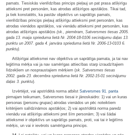
pamats
.
Tiesiskās vienlīdzības princips pieļauj un pat prasa atšķirīgu
attieksmi pret personām, kas atrodas atšķirīgos apstākļos. Tikai tad,
ja tiek konstatēts, ka pastāv objektīvs un saprātīgs pamats,
vienlīdzības princips pieļauj atšķirīgu attieksmi pret personām, kas
atrodas vienādos apstākļos, vai vienādu attieksmi pret personām, kas
atrodas atšķirīgos apstākļos
(sk., piemēram, Satversmes tiesas 2005.
gada 13. maija sprieduma lietā Nr. 2004-18-0106 secinājumu daļas 13.
punktu un 2007. gada 4. janvāra sprieduma lietā Nr. 2006-13-0103 6.
punktu).
Atšķirīgai attieksmei nav objektīva un saprātīga pamata, ja tai nav
leģitīma mērķa vai ja nav samērīgas attiecības starp izraudzītajiem
līdzekļiem un nospraustajiem mērķiem (
sk. Satversmes tiesas
2002.
gada 23.
decembra sprieduma lietā Nr.
2002-15-01 secinājumu
daļas 3.
punktu
).
Izvērtējot, vai apstrīdētā norma atbilst
Satversmes
91. panta
pirmajam teikumam, Satversmes tiesai ir jānoskaidro: 1) vai un kuras
personas (personu grupas) atrodas vienādos un pēc noteiktiem
kritērijiem salīdzināmos apstākļos; 2) vai apstrīdētā norma paredz
vienādu vai atšķirīgu attieksmi pret šīm personām; 3) vai šādai
attieksmei ir objektīvs un saprātīgs pamats, proti, vai tai ir leģitīms
mērķis, un vai ir ievērots samērīguma princips.