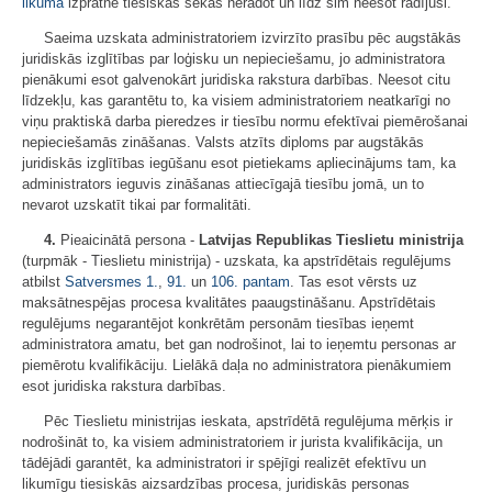
likuma
izpratnē tiesiskas sekas neradot un līdz šim neesot radījuši.
Saeima uzskata administratoriem izvirzīto prasību pēc augstākās
juridiskās izglītības par loģisku un nepieciešamu, jo administratora
pienākumi esot galvenokārt juridiska rakstura darbības. Neesot citu
līdzekļu, kas garantētu to, ka visiem administratoriem neatkarīgi no
viņu praktiskā darba pieredzes ir tiesību normu efektīvai piemērošanai
nepieciešamās zināšanas. Valsts atzīts diploms par augstākās
juridiskās izglītības iegūšanu esot pietiekams apliecinājums tam, ka
administrators ieguvis zināšanas attiecīgajā tiesību jomā, un to
nevarot uzskatīt tikai par formalitāti.
4.
Pieaicinātā persona -
Latvijas Republikas Tieslietu ministrija
(turpmāk - Tieslietu ministrija) - uzskata, ka apstrīdētais regulējums
atbilst
Satversmes
1.
,
91.
un
106. pantam
. Tas esot vērsts uz
maksātnespējas procesa kvalitātes paaugstināšanu. Apstrīdētais
regulējums negarantējot konkrētām personām tiesības ieņemt
administratora amatu, bet gan nodrošinot, lai to ieņemtu personas ar
piemērotu kvalifikāciju. Lielākā daļa no administratora pienākumiem
esot juridiska rakstura darbības.
Pēc Tieslietu ministrijas ieskata, apstrīdētā regulējuma mērķis ir
nodrošināt to, ka visiem administratoriem ir jurista kvalifikācija, un
tādējādi garantēt, ka administratori ir spējīgi realizēt efektīvu un
likumīgu tiesiskās aizsardzības procesa, juridiskās personas