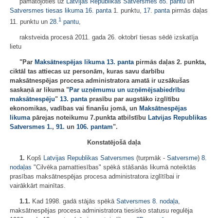
pamatojoties uz
Latvijas Republikas Satversmes
85. pantu
un
Satversmes tiesas likuma
16. panta
1. punktu,
17. panta
pirmās daļas
1
11. punktu un
28.
pantu
,
rakstveida procesā 2011. gada 26. oktobrī tiesas sēdē izskatīja
lietu
"Par
Maksātnespējas likuma
13. panta
pirmās daļas 2. punkta,
ciktāl tas attiecas uz personām, kuras savu darbību
maksātnespējas procesa administratora amatā ir uzsākušas
saskaņā ar likuma "
Par uzņēmumu un uzņēmējsabiedrību
maksātnespēju
"
13. panta
prasību par augstāko izglītību
ekonomikas, vadības vai finanšu jomā, un
Maksātnespējas
likuma
pārejas noteikumu 7.punkta atbilstību
Latvijas Republikas
Satversmes
1.
,
91.
un
106. pantam
".
Konstatējošā daļa
1.
Kopš
Latvijas Republikas Satversmes
(turpmāk -
Satversme
)
8.
nodaļas
"Cilvēka pamattiesības" spēkā stāšanās likumā noteiktās
prasības maksātnespējas procesa administratora izglītībai ir
vairākkārt mainītas.
1.1.
Kad 1998. gadā stājās spēkā
Satversmes
8. nodaļa
,
maksātnespējas procesa administratora tiesisko statusu regulēja