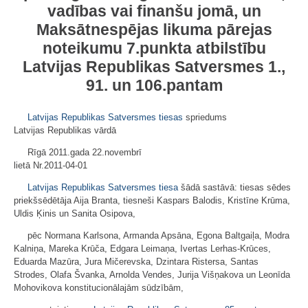
vadības vai finanšu jomā, un
Maksātnespējas likuma
pārejas
noteikumu 7.punkta atbilstību
Latvijas Republikas Satversmes
1.
,
91.
un
106.pantam
Latvijas Republikas Satversmes tiesas
spriedums
Latvijas Republikas vārdā
Rīgā 2011.gada 22.novembrī
lietā Nr.2011-04-01
Latvijas Republikas Satversmes tiesa
šādā sastāvā: tiesas sēdes
priekšsēdētāja Aija Branta, tiesneši Kaspars Balodis, Kristīne Krūma,
Uldis Ķinis un Sanita Osipova,
pēc Normana Karlsona, Armanda Apsāna, Egona Baltgaiļa, Modra
Kalniņa, Mareka Krūča, Edgara Leimaņa, Ivertas Lerhas-Krūces,
Eduarda Mazūra, Jura Mičerevska, Dzintara Ristersa, Santas
Strodes, Olafa Švanka, Arnolda Vendes, Jurija Višņakova un Leonīda
Mohovikova konstitucionālajām sūdzībām,