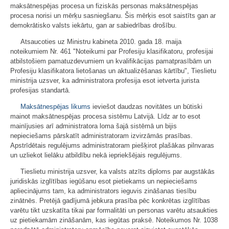
maksātnespējas procesa un fiziskās personas maksātnespējas
procesa norisi un mērķu sasniegšanu. Šis mērķis esot saistīts gan ar
demokrātisko valsts iekārtu, gan ar sabiedrības drošību.
Atsaucoties uz Ministru kabineta 2010. gada 18. maija
noteikumiem Nr. 461 "Noteikumi par Profesiju klasifikatoru, profesijai
atbilstošiem pamatuzdevumiem un kvalifikācijas pamatprasībām un
Profesiju klasifikatora lietošanas un aktualizēšanas kārtību", Tieslietu
ministrija uzsver, ka administratora profesija esot ietverta jurista
profesijas standartā.
Maksātnespējas likums
ieviešot daudzas novitātes un būtiski
mainot maksātnespējas procesa sistēmu Latvijā. Līdz ar to esot
mainījusies arī administratora loma šajā sistēmā un bijis
nepieciešams pārskatīt administratoram izvirzāmās prasības.
Apstrīdētais regulējums administratoram piešķirot plašākas pilnvaras
un uzliekot lielāku atbildību nekā iepriekšējais regulējums.
Tieslietu ministrija uzsver, ka valsts atzīts diploms par augstākās
juridiskās izglītības iegūšanu esot pietiekams un nepieciešams
apliecinājums tam, ka administrators ieguvis zināšanas tiesību
zinātnēs. Pretējā gadījumā jebkura prasība pēc konkrētas izglītības
varētu tikt uzskatīta tikai par formalitāti un personas varētu atsaukties
uz pietiekamām zināšanām, kas iegūtas praksē. Noteikumos Nr. 1038