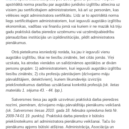
apstrīdētā norma prasību par augstāko juridisko izglītību attiecina uz
visiem jau sertificētajiem administratoriem, kā arī uz personām, kas
vēlēsies iegūt administratora sertifikātu. Līdz ar to apstrīdētā norma
liegs sertificētajiem administratoriem, kuri ieguvuši augstāko izglītību
ekonomikas, vadības vai finanšu jomā vai kuriem ir ne mazāk kā triju
gadu praktiskā darba pieredze uzņēmumu vai uzņēmējsabiedrību
pārraudzības institūcijās un izpildinstitūcijās, pildīt administratora
pienākumus.
Otrā pieteikuma iesniedzēji norāda, ka jau ir ieguvuši vienu
augstāko izglītību, tikai ne tiesību zinātnēs, bet citās jomās. Viņi
uzskata, ka atrodas vienādos un salīdzināmos apstākļos ar divām
personu grupām: 1) administratoriem, kuri ieguvuši augstāko izglītību
tiesību zinātnēs; 2) citu profesiju pārstāvjiem (dzīvojamo māju
pārvaldītājiem, detektīviem), kuriem likumdevējs izvirzījis
priekšnoteikumus darbības uzsākšanai konkrētā profesijā
(sk. lietas
materiālu 1. sējuma 43. - 44. lpp.)
.
Satversmes tiesa jau agrāk uzsvērusi praktiskā darba pieredzes
nozīmi, piemēram, dzīvojamo māju pārvaldītāju pienākumu veikšanā
(sk. Satversmes tiesas 2010. gada 18. februāra sprieduma lietā Nr.
2009-74-01 19. punktu)
. Praktiskā darba pieredze ir būtisks
priekšnoteikums arī administratora pienākumu veikšanai. Taču šo
pienākumu apjoms būtiski atšķiras. Administrācija, Asociācija un