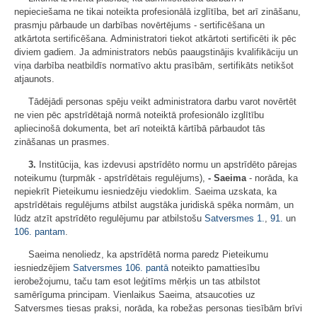
nepieciešama ne tikai noteikta profesionālā izglītība, bet arī zināšanu,
prasmju pārbaude un darbības novērtējums - sertificēšana un
atkārtota sertificēšana. Administratori tiekot atkārtoti sertificēti ik pēc
diviem gadiem. Ja administrators nebūs paaugstinājis kvalifikāciju un
viņa darbība neatbildīs normatīvo aktu prasībām, sertifikāts netikšot
atjaunots.
Tādējādi personas spēju veikt administratora darbu varot novērtēt
ne vien pēc apstrīdētajā normā noteiktā profesionālo izglītību
apliecinošā dokumenta, bet arī noteiktā kārtībā pārbaudot tās
zināšanas un prasmes.
3.
Institūcija, kas izdevusi apstrīdēto normu un apstrīdēto pārejas
noteikumu (turpmāk - apstrīdētais regulējums),
- Saeima
- norāda, ka
nepiekrīt Pieteikumu iesniedzēju viedoklim. Saeima uzskata, ka
apstrīdētais regulējums atbilst augstāka juridiskā spēka normām, un
lūdz atzīt apstrīdēto regulējumu par atbilstošu
Satversmes
1.
,
91.
un
106. pantam
.
Saeima nenoliedz, ka apstrīdētā norma paredz Pieteikumu
iesniedzējiem
Satversmes
106. pantā
noteikto pamattiesību
ierobežojumu, taču tam esot leģitīms mērķis un tas atbilstot
samērīguma principam. Vienlaikus Saeima, atsaucoties uz
Satversmes tiesas praksi, norāda, ka robežas personas tiesībām brīvi