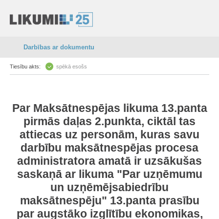
Darbības ar dokumentu
Tiesību akts:
spēkā esošs
Par
Maksātnespējas likuma
13.panta
pirmās daļas 2.punkta, ciktāl tas
attiecas uz personām, kuras savu
darbību maksātnespējas procesa
administratora amatā ir uzsākušas
saskaņā ar likuma "
Par uzņēmumu
un uzņēmējsabiedrību
maksātnespēju
"
13.panta
prasību
par augstāko izglītību ekonomikas,