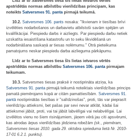
Līdz ar to Satversmes tiesa šīs lietas ietvaros vērtēs
apstrīdētās normas atbilstību vienlīdzības principam, kas
noteikts
Satversmes
91. panta
pirmajā teikumā.
10.2.
Satversmes
106. pants
nosaka: "Ikvienam ir tiesības brīvi
izvēlēties nodarbošanos un darbavietu atbilstoši savām spējām un
kvalifikācijai. Piespiedu darbs ir aizliegts. Par piespiedu darbu netiek
uzskatīta iesaistīšana katastrofu un to seku likvidēšanā un
nodarbināšana saskaņā ar tiesas nolēmumu." Otrā pieteikuma
pamatojums neskar piespiedu darba aizlieguma pārkāpumu.
Līdz ar to Satversmes tiesa šīs lietas ietvaros vērtēs
apstrīdētās normas atbilstību
Satversmes
106. panta
pirmajam
teikumam.
10.3.
Satversmes tiesas praksē ir nostiprināta atziņa, ka
Satversmes
91. panta
pirmajā teikumā noteiktais vienlīdzības princips
pamatā piemērojams kopā ar citām pamattiesībām.
Satversmes
91.
pantā
nostiprinātās tiesības ir "salīdzinošas", proti, tās var pieprasīt
vienlīdzīgu attieksmi, bet pašas par sevi nevar atklāt, kādai šai
attieksmei jābūt, proti, vai tai jābūt labvēlīgai vai nelabvēlīgai. Lai
izvēlētos vienu no šiem risinājumiem, jāņem vērā jau citi apsvērumi,
kas atrodas ārpus vienlīdzības jēdziena robežām
(sk., piemēram,
Satversmes tiesas 2010. gada 29. oktobra sprieduma lietā Nr. 2010-
17-01 6.2.1. punktu)
.