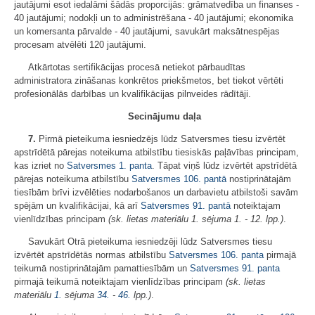
jautājumi esot iedalāmi šādās proporcijās: grāmatvedība un finanses -
40 jautājumi; nodokļi un to administrēšana - 40 jautājumi; ekonomika
un komersanta pārvalde - 40 jautājumi, savukārt maksātnespējas
procesam atvēlēti 120 jautājumi.
Atkārtotas sertifikācijas procesā netiekot pārbaudītas
administratora zināšanas konkrētos priekšmetos, bet tiekot vērtēti
profesionālās darbības un kvalifikācijas pilnveides rādītāji.
Secinājumu daļa
7.
Pirmā pieteikuma iesniedzējs lūdz Satversmes tiesu izvērtēt
apstrīdētā pārejas noteikuma atbilstību tiesiskās paļāvības principam,
kas izriet no
Satversmes
1. panta
. Tāpat viņš lūdz izvērtēt apstrīdētā
pārejas noteikuma atbilstību
Satversmes
106. pantā
nostiprinātajām
tiesībām brīvi izvēlēties nodarbošanos un darbavietu atbilstoši savām
spējām un kvalifikācijai, kā arī
Satversmes
91. pantā
noteiktajam
vienlīdzības principam
(sk. lietas materiālu 1. sējuma 1. - 12. lpp.)
.
Savukārt Otrā pieteikuma iesniedzēji lūdz Satversmes tiesu
izvērtēt apstrīdētās normas atbilstību
Satversmes
106. panta
pirmajā
teikumā nostiprinātajām pamattiesībām un
Satversmes
91. panta
pirmajā teikumā noteiktajam vienlīdzības principam
(sk. lietas
materiālu
1.
sējuma
34.
-
46.
lpp.)
.