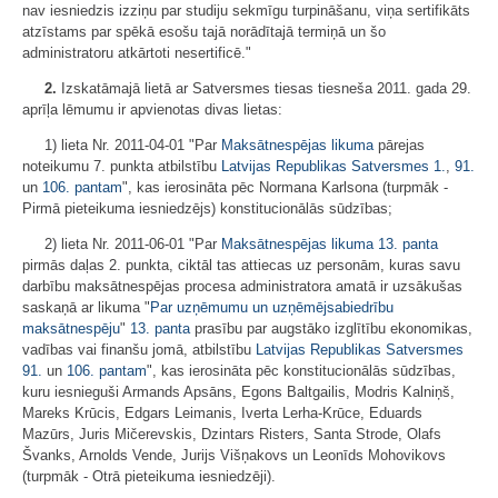
nav iesniedzis izziņu par studiju sekmīgu turpināšanu, viņa sertifikāts
atzīstams par spēkā esošu tajā norādītajā termiņā un šo
administratoru atkārtoti nesertificē."
2.
Izskatāmajā lietā ar Satversmes tiesas tiesneša 2011. gada 29.
aprīļa lēmumu ir apvienotas divas lietas:
1) lieta Nr. 2011-04-01 "Par
Maksātnespējas likuma
pārejas
noteikumu 7. punkta atbilstību
Latvijas Republikas Satversmes
1.
,
91.
un
106. pantam
", kas ierosināta pēc Normana Karlsona (turpmāk -
Pirmā pieteikuma iesniedzējs) konstitucionālās sūdzības;
2) lieta Nr. 2011-06-01 "Par
Maksātnespējas likuma
13. panta
pirmās daļas 2. punkta, ciktāl tas attiecas uz personām, kuras savu
darbību maksātnespējas procesa administratora amatā ir uzsākušas
saskaņā ar likuma "
Par uzņēmumu un uzņēmējsabiedrību
maksātnespēju
"
13. panta
prasību par augstāko izglītību ekonomikas,
vadības vai finanšu jomā, atbilstību
Latvijas Republikas Satversmes
91.
un
106. pantam
", kas ierosināta pēc konstitucionālās sūdzības,
kuru iesnieguši Armands Apsāns, Egons Baltgailis, Modris Kalniņš,
Mareks Krūcis, Edgars Leimanis, Iverta Lerha-Krūce, Eduards
Mazūrs, Juris Mičerevskis, Dzintars Risters, Santa Strode, Olafs
Švanks, Arnolds Vende, Jurijs Višņakovs un Leonīds Mohovikovs
(turpmāk - Otrā pieteikuma iesniedzēji).