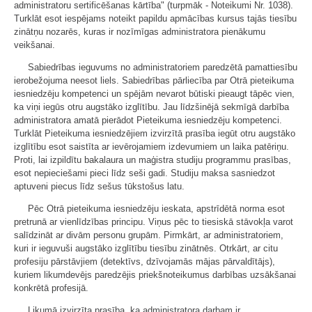
administratoru sertificēšanas kārtība" (turpmāk - Noteikumi Nr. 1038).
Turklāt esot iespējams noteikt papildu apmācības kursus tajās tiesību
zinātņu nozarēs, kuras ir nozīmīgas administratora pienākumu
veikšanai.
Sabiedrības ieguvums no administratoriem paredzētā pamattiesību
ierobežojuma neesot liels. Sabiedrības pārliecība par Otrā pieteikuma
iesniedzēju kompetenci un spējām nevarot būtiski pieaugt tāpēc vien,
ka viņi iegūs otru augstāko izglītību. Jau līdzšinējā sekmīgā darbība
administratora amatā pierādot Pieteikuma iesniedzēju kompetenci.
Turklāt Pieteikuma iesniedzējiem izvirzītā prasība iegūt otru augstāko
izglītību esot saistīta ar ievērojamiem izdevumiem un laika patēriņu.
Proti, lai izpildītu bakalaura un maģistra studiju programmu prasības,
esot nepieciešami pieci līdz seši gadi. Studiju maksa sasniedzot
aptuveni piecus līdz sešus tūkstošus latu.
Pēc Otrā pieteikuma iesniedzēju ieskata, apstrīdētā norma esot
pretrunā ar vienlīdzības principu. Viņus pēc to tiesiskā stāvokļa varot
salīdzināt ar divām personu grupām. Pirmkārt, ar administratoriem,
kuri ir ieguvuši augstāko izglītību tiesību zinātnēs. Otrkārt, ar citu
profesiju pārstāvjiem (detektīvs, dzīvojamās mājas pārvaldītājs),
kuriem likumdevējs paredzējis priekšnoteikumus darbības uzsākšanai
konkrētā profesijā.
Likumā izvirzīta prasība, ka administratora darbam ir