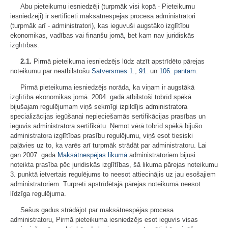
Abu pieteikumu iesniedzēji (turpmāk visi kopā - Pieteikumu
iesniedzēji) ir sertificēti maksātnespējas procesa administratori
(turpmāk arī - administratori), kas ieguvuši augstāko izglītību
ekonomikas, vadības vai finanšu jomā, bet kam nav juridiskās
izglītības.
2.1.
Pirmā pieteikuma iesniedzējs lūdz atzīt apstrīdēto pārejas
noteikumu par neatbilstošu
Satversmes
1.
,
91.
un
106. pantam
.
Pirmā pieteikuma iesniedzējs norāda, ka viņam ir augstākā
izglītība ekonomikas jomā. 2004. gadā atbilstoši tobrīd spēkā
bijušajam regulējumam viņš sekmīgi izpildījis administratora
specializācijas iegūšanai nepieciešamās sertifikācijas prasības un
ieguvis administratora sertifikātu. Ņemot vērā tobrīd spēkā bijušo
administratora izglītības prasību regulējumu, viņš esot tiesiski
paļāvies uz to, ka varēs arī turpmāk strādāt par administratoru. Lai
gan 2007. gada
Maksātnespējas likumā
administratoriem bijusi
noteikta prasība pēc juridiskās izglītības, šā likuma pārejas noteikumu
3. punktā ietvertais regulējums to neesot attiecinājis uz jau esošajiem
administratoriem. Turpretī apstrīdētajā pārejas noteikumā neesot
līdzīga regulējuma.
Sešus gadus strādājot par maksātnespējas procesa
administratoru, Pirmā pieteikuma iesniedzējs esot ieguvis visas