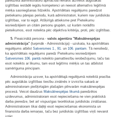
paredzētā administratoru apmācība nevarot aizvietot augstākās
izglītības iestādē iegūtu kompetenci un neesot alternatīvs leģitīmā
mērķa sasniegšanas līdzeklis. Apstrīdētais regulējums paredzot
pietiekamu pārejas periodu, kurā administratori, kuriem nav juridiskās
izglītības, var to iegūt. Atšķirīgā attieksme pret Pieteikumu
iesniedzējiem un citām personu grupām, uz kurām norādīts
pieteikumos, esot noteikta pēc objektīva kritērija, proti, pēc izglītības.
5.
Pieaicinātā persona -
valsts aģentūra "Maksātnespējas
administrācija"
(turpmāk - Administrācija) - uzskata, ka apstrīdētais
regulējums atbilst
Satversmes
1.
,
91.
un
106. pantam
. Tā nenoliedz,
ka apstrīdētais regulējums paredz Pieteikumu iesniedzējiem
Satversmes
106. pantā
noteikto pamattiesību ierobežojumu, taču tas
esot noteikts ar likumu, tam esot leģitīms mērķis un tas atbilstot
samērīguma principam.
Administrācija uzsver, ka apstrīdētajā regulējumā noteiktā prasība
pēc augstākās izglītības tiesību zinātnēs ir izvirzīta sakarā ar
administratoram piešķirtajām plašajām pilnvarām maksātnespējas
procesā. Veicot daudzus
Maksātnespējas likumā
paredzētos
uzdevumus, administratoram esot nepieciešama ne vien praktiskā
darba pieredze, bet arī vispusīgas teorētiskas juridiskās zināšanas.
Administratoram tikai daļēji esot nepieciešamas ekonomista un
finansista darba iemaņas, taču bez juridiskās izglītības viņš nevarot
iztikt.