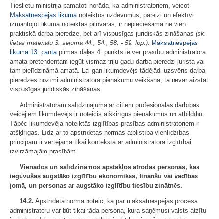
Tieslietu ministrija pamatoti norāda, ka administratoriem, veicot
Maksātnespējas likumā
noteiktos uzdevumus, pareizi un efektīvi
izmantojot likumā noteiktās pilnvaras, ir nepieciešama ne vien
praktiskā darba pieredze, bet arī vispusīgas juridiskās zināšanas
(sk.
lietas materiālu 3. sējuma 44., 54., 58. - 59. lpp.)
.
Maksātnespējas
likuma
13. panta
pirmās daļas 4. punkts ietver prasību administratora
amata pretendentam iegūt vismaz triju gadu darba pieredzi jurista vai
tam pielīdzināmā amatā. Lai gan likumdevējs tādējādi uzsvēris darba
pieredzes nozīmi administratora pienākumu veikšanā, tā nevar aizstāt
vispusīgas juridiskās zināšanas.
Administratoram salīdzinājumā ar citiem profesionālās darbības
veicējiem likumdevējs ir noteicis atšķirīgus pienākumus un atbildību.
Tāpēc likumdevēja noteiktās izglītības prasības administratoriem ir
atšķirīgas. Līdz ar to apstrīdētās normas atbilstība vienlīdzības
principam ir vērtējama tikai kontekstā ar administratora izglītībai
izvirzāmajām prasībām.
Vienādos un salīdzināmos apstākļos atrodas personas, kas
ieguvušas augstāko izglītību ekonomikas, finanšu vai vadības
jomā, un personas ar augstāko izglītību tiesību zinātnēs.
14.2.
Apstrīdētā norma noteic, ka par maksātnespējas procesa
administratoru var būt tikai tāda persona, kura saņēmusi valsts atzītu