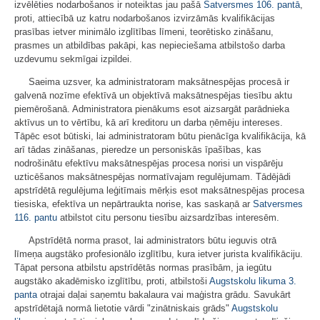
izvēlēties nodarbošanos ir noteiktas jau pašā
Satversmes
106. pantā
,
proti, attiecībā uz katru nodarbošanos izvirzāmās kvalifikācijas
prasības ietver minimālo izglītības līmeni, teorētisko zināšanu,
prasmes un atbildības pakāpi, kas nepieciešama atbilstošo darba
uzdevumu sekmīgai izpildei.
Saeima uzsver, ka
a
dministratoram maksātnespējas procesā ir
galvenā nozīme efektīvā un objektīvā maksātnespējas tiesību aktu
piemērošanā. Administratora pienākums esot aizsargāt parādnieka
aktīvus un to vērtību, kā arī kreditoru un darba ņēmēju intereses.
Tāpēc esot būtiski, lai administratoram būtu pienācīga kvalifikācija, kā
arī tādas zināšanas, pieredze un personiskās īpašības, kas
nodrošinātu efektīvu maksātnespējas procesa norisi un vispārēju
uzticēšanos maksātnespējas normatīvajam regulējumam. Tādējādi
apstrīdētā regulējuma leģitīmais mērķis esot maksātnespējas procesa
tiesiska, efektīva un nepārtraukta norise, kas saskaņā ar
Satversmes
116. pantu
atbilstot citu personu tiesību aizsardzības interesēm.
Apstrīdētā norma prasot, lai administrators būtu ieguvis otrā
līmeņa augstāko profesionālo izglītību, kura ietver jurista kvalifikāciju.
Tāpat persona atbilstu apstrīdētās normas prasībām, ja iegūtu
augstāko akadēmisko izglītību, proti, atbilstoši
Augstskolu likuma
3.
panta
otrajai daļai saņemtu bakalaura vai maģistra grādu. Savukārt
apstrīdētajā normā lietotie vārdi "zinātniskais grāds"
Augstskolu