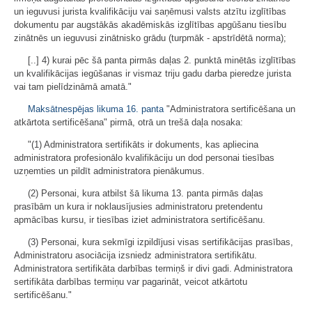
un ieguvusi jurista kvalifikāciju vai saņēmusi valsts atzītu izglītības
dokumentu par augstākās akadēmiskās izglītības apgūšanu tiesību
zinātnēs un ieguvusi zinātnisko grādu (turpmāk - apstrīdētā norma);
[..] 4) kurai pēc šā panta pirmās daļas 2. punktā minētās izglītības
un kvalifikācijas iegūšanas ir vismaz triju gadu darba pieredze jurista
vai tam pielīdzināmā amatā."
Maksātnespējas likuma
16. panta
"Administratora sertificēšana un
atkārtota sertificēšana" pirmā, otrā un trešā daļa nosaka:
"(1) Administratora sertifikāts ir dokuments, kas apliecina
administratora profesionālo kvalifikāciju un dod personai tiesības
uzņemties un pildīt administratora pienākumus.
(2) Personai, kura atbilst šā likuma 13. panta pirmās daļas
prasībām un kura ir noklausījusies administratoru pretendentu
apmācības kursu, ir tiesības iziet administratora sertificēšanu.
(3) Personai, kura sekmīgi izpildījusi visas sertifikācijas prasības,
Administratoru asociācija izsniedz administratora sertifikātu.
Administratora sertifikāta darbības termiņš ir divi gadi. Administratora
sertifikāta darbības termiņu var pagarināt, veicot atkārtotu
sertificēšanu."