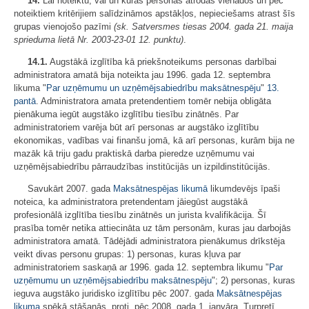
14.
Lai noteiktu, vai un kuras personas atrodas vienādos un pēc
noteiktiem kritērijiem salīdzināmos apstākļos, nepieciešams atrast šīs
grupas vienojošo pazīmi
(sk. Satversmes tiesas 2004. gada 21. maija
sprieduma lietā Nr. 2003-23-01 12. punktu)
.
14.1.
Augstākā izglītība kā priekšnoteikums personas darbībai
administratora amatā bija noteikta jau 1996. gada 12. septembra
likuma "
Par uzņēmumu un uzņēmējsabiedrību maksātnespēju
"
13.
pantā
. Administratora amata pretendentiem tomēr nebija obligāta
pienākuma iegūt augstāko izglītību tiesību zinātnēs. Par
administratoriem varēja būt arī personas ar augstāko izglītību
ekonomikas, vadības vai finanšu jomā, kā arī personas, kurām bija ne
mazāk kā triju gadu praktiskā darba pieredze uzņēmumu vai
uzņēmējsabiedrību pārraudzības institūcijās un izpildinstitūcijās.
Savukārt 2007. gada
Maksātnespējas likumā
likumdevējs īpaši
noteica, ka administratora pretendentam jāiegūst augstākā
profesionālā izglītība tiesību zinātnēs un jurista kvalifikācija. Šī
prasība tomēr netika attiecināta uz tām personām, kuras jau darbojās
administratora amatā. Tādējādi administratora pienākumus drīkstēja
veikt divas personu grupas: 1) personas, kuras kļuva par
administratoriem saskaņā ar 1996. gada 12. septembra likumu "
Par
uzņēmumu un uzņēmējsabiedrību maksātnespēju
"; 2) personas, kuras
ieguva augstāko juridisko izglītību pēc 2007. gada
Maksātnespējas
likuma
spēkā stāšanās, proti, pēc 2008. gada 1. janvāra. Turpretī