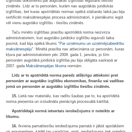
izglītības dokumentu par augstākās izglītības iegūšanu tiesību
zinātnēs. Līdz ar to personām, kurām nav augstākās juridiskās
izglītības, bet kuras apstrīdētās normas spēkā stāšanās laikā jau bija
sertificēti maksātnespējas procesa administratori, ir pienākums iegūt
vēl vienu augstāko izglītību - tiesību zinātnēs.
Taču minēto izglītības prasību apstrīdētā norma neizvirza
administratoriem, kuri augstāko juridisko izglītību ieguvuši laika
posmā, kad bija spēkā likums "
Par uzņēmumu un uzņēmējsabiedrību
maksātnespēju
". Minētā prasība nav attiecināma uz personām, kuras
kļuva par administratoriem pēc 2008. gada 1. janvāra, jo šīm
personām augstākā juridiskā izglītība jau bija obligāta saskaņā ar
2007. gada
Maksātnespējas likuma
normām.
Līdz ar to apstrīdētā norma paredz atšķirīgu attieksmi pret
personām ar augstāko izglītību ekonomikas, finanšu vai vadības
jomā un personām ar augstāko izglītību tiesību zinātnēs.
15.
Lietā nav materiālu, kas radītu šaubas par to, ka apstrīdētā
norma pieņemta un izsludināta pienācīgā procesuālā kārtībā.
Apstrīdētajā normā ietvertais ierobežojums ir noteikts ar
likumu.
16.
Ikviena pamattiesību ierobežojuma pamatā ir jābūt apstākļiem
un argumentiem, kādēļ tas vajadzīgs, proti, ierobežojums tiek noteikts