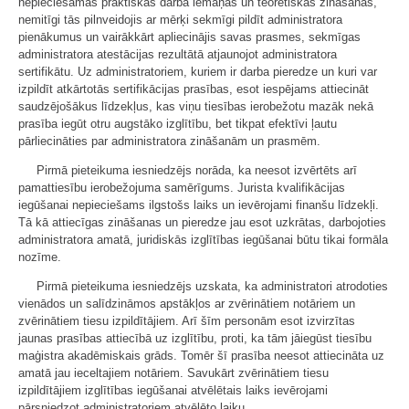
nepieciešamās praktiskās darba iemaņas un teorētiskās zināšanas,
nemitīgi tās pilnveidojis ar mērķi sekmīgi pildīt administratora
pienākumus un vairākkārt apliecinājis savas prasmes, sekmīgas
administratora atestācijas rezultātā atjaunojot administratora
sertifikātu. Uz administratoriem, kuriem ir darba pieredze un kuri var
izpildīt atkārtotās sertifikācijas prasības, esot iespējams attiecināt
saudzējošākus līdzekļus, kas viņu tiesības ierobežotu mazāk nekā
prasība iegūt otru augstāko izglītību, bet tikpat efektīvi ļautu
pārliecināties par administratora zināšanām un prasmēm.
Pirmā pieteikuma iesniedzējs norāda, ka neesot izvērtēts arī
pamattiesību ierobežojuma samērīgums. Jurista kvalifikācijas
iegūšanai nepieciešams ilgstošs laiks un ievērojami finanšu līdzekļi.
Tā kā attiecīgas zināšanas un pieredze jau esot uzkrātas, darbojoties
administratora amatā, juridiskās izglītības iegūšanai būtu tikai formāla
nozīme.
Pirmā pieteikuma iesniedzējs uzskata, ka administratori atrodoties
vienādos un salīdzināmos apstākļos ar zvērinātiem notāriem un
zvērinātiem tiesu izpildītājiem. Arī šīm personām esot izvirzītas
jaunas prasības attiecībā uz izglītību, proti, ka tām jāiegūst tiesību
maģistra akadēmiskais grāds. Tomēr šī prasība neesot attiecināta uz
amatā jau ieceltajiem notāriem. Savukārt zvērinātiem tiesu
izpildītājiem izglītības iegūšanai atvēlētais laiks ievērojami
pārsniedzot administratoriem atvēlēto laiku.