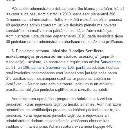
Pārbaudot administratoru rīcības atbilstību likuma prasībām, kā arī
izskatot sūdzības, Administrācija 2010. gadā esot pieņēmusi 398
lēmumus par administratora rīcību konkrētā maksātnespējas procesā.
48 gadījumos administratoram uzlikts tiesisks pienākums novērst
konstatētos normatīvo aktu pārkāpumus. Tāpat Administrācijas
Administratoru uzraudzības departaments 2010. gadā iesniedzis tiesā
86 pieteikumus par administratora atcelšanu no pienākumu pildīšanas.
6.
Pieaicinātā persona -
biedrība "Latvijas Sertificēto
maksātnespējas procesa administratoru asociācija"
(turpmāk -
Asociācija) - uzskata, ka apstrīdētais regulējums atbilst
Satversmes
1.
,
91.
un
106. pantam
.
Satversmes
106. pantā
paredzētās tiesības
brīvi izvēlēties nodarbošanos esot ierobežotas jau tajā pašā pantā.
Šīs tiesības esot nesaraujami saistītas ar personas spējām un
kvalifikāciju. Ņemot vērā administratora uzdevumus un atbildību,
prasība par obligātu juridisko izglītību esot izvirzīta pamatoti.
Administratoru apmācības programma šobrīd esot izveidota
personām, kuras ieguvušas izglītību tiesību zinātnēs. Administratoru
apmācības un sertifikācijas process nodrošinot pārliecību par to, ka
personas, kuras ieguvušas juridisko izglītību, ir ieguvušas arī
administratora darbam nepieciešamās zināšanas ekonomikas,
vadības un finanšu jomā. Administratora eksāmenā kopējie 440