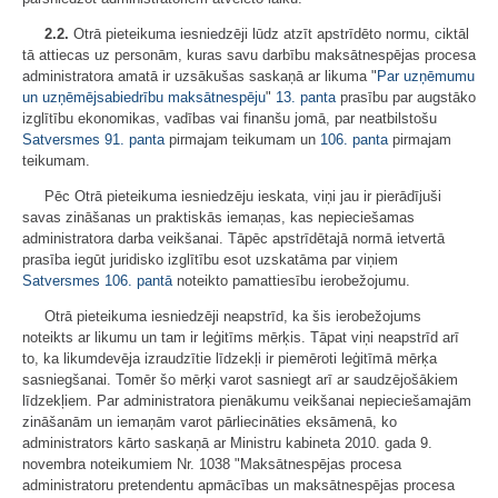
2.2.
Otrā pieteikuma iesniedzēji lūdz atzīt apstrīdēto normu, ciktāl
tā attiecas uz personām, kuras savu darbību maksātnespējas procesa
administratora amatā ir uzsākušas saskaņā ar likuma "
Par uzņēmumu
un uzņēmējsabiedrību maksātnespēju
"
13. panta
prasību par augstāko
izglītību ekonomikas, vadības vai finanšu jomā, par neatbilstošu
Satversmes
91. panta
pirmajam teikumam un
106. panta
pirmajam
teikumam.
Pēc Otrā pieteikuma iesniedzēju ieskata, viņi jau ir pierādījuši
savas zināšanas un praktiskās iemaņas, kas nepieciešamas
administratora darba veikšanai. Tāpēc apstrīdētajā normā ietvertā
prasība iegūt juridisko izglītību esot uzskatāma par viņiem
Satversmes
106. pantā
noteikto pamattiesību ierobežojumu.
Otrā pieteikuma iesniedzēji neapstrīd, ka šis ierobežojums
noteikts ar likumu un tam ir leģitīms mērķis. Tāpat viņi neapstrīd arī
to, ka likumdevēja izraudzītie līdzekļi ir piemēroti leģitīmā mērķa
sasniegšanai. Tomēr šo mērķi varot sasniegt arī ar saudzējošākiem
līdzekļiem. Par administratora pienākumu veikšanai nepieciešamajām
zināšanām un iemaņām varot pārliecināties eksāmenā, ko
administrators kārto saskaņā ar Ministru kabineta 2010. gada 9.
novembra noteikumiem Nr. 1038 "Maksātnespējas procesa
administratoru pretendentu apmācības un maksātnespējas procesa