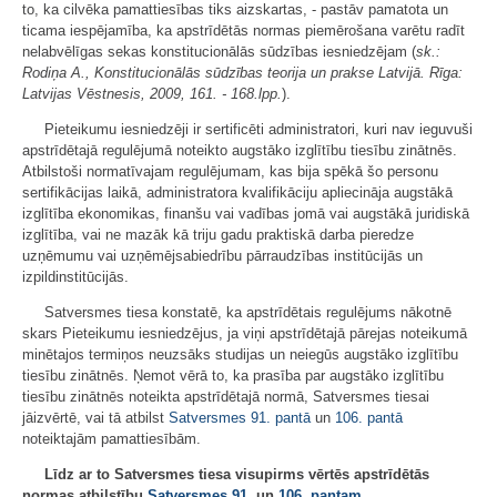
to, ka cilvēka pamattiesības tiks aizskartas, - pastāv pamatota un
ticama iespējamība, ka apstrīdētās normas piemērošana varētu radīt
nelabvēlīgas sekas konstitucionālās sūdzības iesniedzējam (
sk.:
Rodiņa A., Konstitucionālās sūdzības teorija un prakse Latvijā. Rīga:
Latvijas Vēstnesis, 2009, 161. - 168.lpp.
).
Pieteikumu iesniedzēji ir sertificēti administratori, kuri nav ieguvuši
apstrīdētajā regulējumā noteikto augstāko izglītību tiesību zinātnēs.
Atbilstoši normatīvajam regulējumam, kas bija spēkā šo personu
sertifikācijas laikā, administratora kvalifikāciju apliecināja augstākā
izglītība ekonomikas, finanšu vai vadības jomā vai augstākā juridiskā
izglītība, vai ne mazāk kā triju gadu praktiskā darba pieredze
uzņēmumu vai uzņēmējsabiedrību pārraudzības institūcijās un
izpildinstitūcijās.
Satversmes tiesa konstatē, ka apstrīdētais regulējums nākotnē
skars Pieteikumu iesniedzējus, ja viņi apstrīdētajā pārejas noteikumā
minētajos termiņos neuzsāks studijas un neiegūs augstāko izglītību
tiesību zinātnēs. Ņemot vērā to, ka prasība par augstāko izglītību
tiesību zinātnēs noteikta apstrīdētajā normā, Satversmes tiesai
jāizvērtē, vai tā atbilst
Satversmes
91. pantā
un
106. pantā
noteiktajām pamattiesībām.
Līdz ar to Satversmes tiesa visupirms vērtēs apstrīdētās
normas atbilstību
Satversmes
91.
un
106. pantam
.