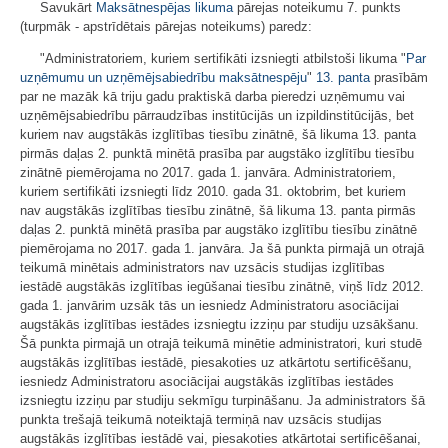
Savukārt
Maksātnespējas likuma
pārejas noteikumu 7. punkts
(turpmāk - apstrīdētais pārejas noteikums) paredz:
"Administratoriem, kuriem sertifikāti izsniegti atbilstoši likuma "
Par
uzņēmumu un uzņēmējsabiedrību maksātnespēju
"
13. panta
prasībām
par ne mazāk kā triju gadu praktiskā darba pieredzi uzņēmumu vai
uzņēmējsabiedrību pārraudzības institūcijās un izpildinstitūcijās, bet
kuriem nav augstākās izglītības tiesību zinātnē, šā likuma 13. panta
pirmās daļas 2. punktā minētā prasība par augstāko izglītību tiesību
zinātnē piemērojama no 2017. gada 1. janvāra. Administratoriem,
kuriem sertifikāti izsniegti līdz 2010. gada 31. oktobrim, bet kuriem
nav augstākās izglītības tiesību zinātnē, šā likuma 13. panta pirmās
daļas 2. punktā minētā prasība par augstāko izglītību tiesību zinātnē
piemērojama no 2017. gada 1. janvāra. Ja šā punkta pirmajā un otrajā
teikumā minētais administrators nav uzsācis studijas izglītības
iestādē augstākās izglītības iegūšanai tiesību zinātnē, viņš līdz 2012.
gada 1. janvārim uzsāk tās un iesniedz Administratoru asociācijai
augstākās izglītības iestādes izsniegtu izziņu par studiju uzsākšanu.
Šā punkta pirmajā un otrajā teikumā minētie administratori, kuri studē
augstākās izglītības iestādē, piesakoties uz atkārtotu sertificēšanu,
iesniedz Administratoru asociācijai augstākās izglītības iestādes
izsniegtu izziņu par studiju sekmīgu turpināšanu. Ja administrators šā
punkta trešajā teikumā noteiktajā termiņā nav uzsācis studijas
augstākās izglītības iestādē vai, piesakoties atkārtotai sertificēšanai,