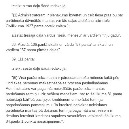
izteikt pirmo daļu šādā redakcijā:
"(1) Administratoram ir pienākums izvērtēt un celt tiesā prasību par
parādnieka dāvinātās mantas vai tās daļas atdošanu atbilstoši
Civillikuma 1927.panta noteikumiem.";
aizstāt trešajā daļā vārdus "sešu mēnešu" ar vārdiem "triju gadu".
38. Aizstāt 106.pantā skaitli un vārdu "57.panta" ar skaitli un
vārdiem "57.panta pirmās daļas".
39. 111.pantā:
izteikt sesto daļu šādā redakcijā:
"(6) Visa parādnieka manta ir pārdodama sešu mēnešu laikā pēc
juridiskās personas maksātnespējas procesa pasludināšanas.
Administrators var pagarināt neieķīlātās parādnieka mantas
pārdošanas termiņu līdz sešiem mēnešiem, par to šā likuma 81.pantā
noteiktajā kārtībā paziņojot kreditoriem un norādot termiņa
pagarināšanas pamatojumu. Ja kreditori nepiekrīt neieķīlātās
parādnieka mantas pārdošanas termiņa pagarināšanai, viņiem ir
tiesības ierosināt kreditoru sapulces sasaukšanu atbilstoši šā likuma
84.panta 1.punkta nosacījumiem.";