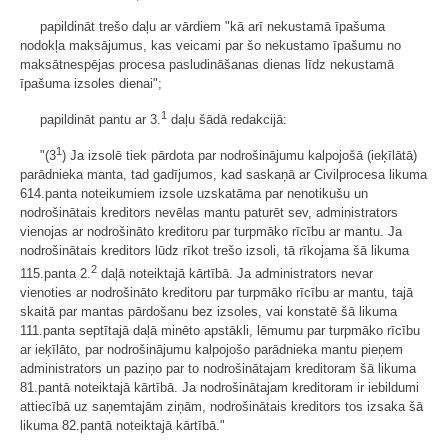
papildināt trešo daļu ar vārdiem "kā arī nekustamā īpašuma
nodokļa maksājumus, kas veicami par šo nekustamo īpašumu no
maksātnespējas procesa pasludināšanas dienas līdz nekustamā
īpašuma izsoles dienai";
1
papildināt pantu ar 3.
daļu šādā redakcijā:
1
"(3
) Ja izsolē tiek pārdota par nodrošinājumu kalpojošā (ieķīlātā)
parādnieka manta, tad gadījumos, kad saskaņā ar Civilprocesa likuma
614.panta noteikumiem izsole uzskatāma par nenotikušu un
nodrošinātais kreditors nevēlas mantu paturēt sev, administrators
vienojas ar nodrošināto kreditoru par turpmāko rīcību ar mantu. Ja
nodrošinātais kreditors lūdz rīkot trešo izsoli, tā rīkojama šā likuma
2
115.panta 2.
daļā noteiktajā kārtībā. Ja administrators nevar
vienoties ar nodrošināto kreditoru par turpmāko rīcību ar mantu, tajā
skaitā par mantas pārdošanu bez izsoles, vai konstatē šā likuma
111.panta septītajā daļā minēto apstākli, lēmumu par turpmāko rīcību
ar ieķīlāto, par nodrošinājumu kalpojošo parādnieka mantu pieņem
administrators un paziņo par to nodrošinātajam kreditoram šā likuma
81.pantā noteiktajā kārtībā. Ja nodrošinātajam kreditoram ir iebildumi
attiecībā uz saņemtajām ziņām, nodrošinātais kreditors tos izsaka šā
likuma 82.pantā noteiktajā kārtībā."