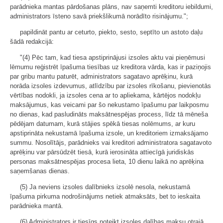
parādnieka mantas pārdošanas plāns, nav saņemti kreditoru iebildumi,
administrators īsteno savā priekšlikumā norādīto risinājumu.";
papildināt pantu ar ceturto, piekto, sesto, septīto un astoto daļu
šādā redakcijā:
"(4) Pēc tam, kad tiesa apstiprinājusi izsoles aktu vai pieņēmusi
lēmumu reģistrēt īpašuma tiesības uz kreditora vārda, kas ir paziņojis
par gribu mantu paturēt, administrators sagatavo aprēķinu, kurā
norāda izsoles izdevumus, atlīdzību par izsoles rīkošanu, pievienotās
vērtības nodokli, ja izsoles cena ar to apliekama, kārtējos nodokļu
maksājumus, kas veicami par šo nekustamo īpašumu par laikposmu
no dienas, kad pasludināts maksātnespējas process, līdz tā mēneša
pēdējam datumam, kurā stājies spēkā tiesas nolēmums, ar kuru
apstiprināta nekustamā īpašuma izsole, un kreditoriem izmaksājamo
summu. Nosolītājs, parādnieks vai kreditori administratora sagatavoto
aprēķinu var pārsūdzēt tiesā, kurā ierosināta attiecīgā juridiskās
personas maksātnespējas procesa lieta, 10 dienu laikā no aprēķina
saņemšanas dienas.
(5) Ja neviens izsoles dalībnieks izsolē nesola, nekustamā
īpašuma pirkuma nodrošinājums netiek atmaksāts, bet to ieskaita
parādnieka mantā.
(6) Administrators ir tiesīgs noteikt izsoles dalības maksu otrajā