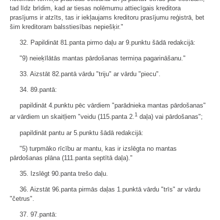
tad līdz brīdim, kad ar tiesas nolēmumu attiecīgais kreditora
prasījums ir atzīts, tas ir iekļaujams kreditoru prasījumu reģistrā, bet
šim kreditoram balsstiesības nepiešķir."
32. Papildināt 81.panta pirmo daļu ar 9.punktu šādā redakcijā:
"9) neieķīlātās mantas pārdošanas termiņa pagarināšanu."
33. Aizstāt 82.pantā vārdu "triju" ar vārdu "piecu".
34. 89.pantā:
papildināt 4.punktu pēc vārdiem "parādnieka mantas pārdošanas"
1
ar vārdiem un skaitļiem "veidu (115.panta 2.
daļa) vai pārdošanas";
papildināt pantu ar 5.punktu šādā redakcijā:
"5) turpmāko rīcību ar mantu, kas ir izslēgta no mantas
pārdošanas plāna (111.panta septītā daļa)."
35. Izslēgt 90.panta trešo daļu.
36. Aizstāt 96.panta pirmās daļas 1.punktā vārdu "trīs" ar vārdu
"četrus".
37. 97.pantā: