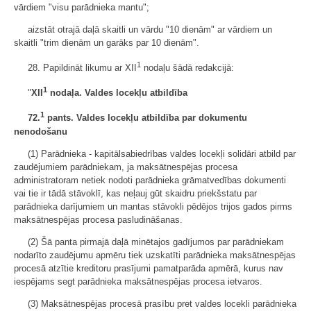
vārdiem "visu parādnieka mantu";
aizstāt otrajā daļā skaitli un vārdu "10 dienām" ar vārdiem un
skaitli "trim dienām un garāks par 10 dienām".
1
28. Papildināt likumu ar XII
nodaļu šādā redakcijā:
1
"
XII
nodaļa. Valdes locekļu atbildība
1
72.
pants. Valdes locekļu atbildība par dokumentu
nenodošanu
(1) Parādnieka - kapitālsabiedrības valdes locekļi solidāri atbild par
zaudējumiem parādniekam, ja maksātnespējas procesa
administratoram netiek nodoti parādnieka grāmatvedības dokumenti
vai tie ir tādā stāvoklī, kas neļauj gūt skaidru priekšstatu par
parādnieka darījumiem un mantas stāvokli pēdējos trijos gados pirms
maksātnespējas procesa pasludināšanas.
(2) Šā panta pirmajā daļā minētajos gadījumos par parādniekam
nodarīto zaudējumu apmēru tiek uzskatīti parādnieka maksātnespējas
procesā atzītie kreditoru prasījumi pamatparāda apmērā, kurus nav
iespējams segt parādnieka maksātnespējas procesa ietvaros.
(3) Maksātnespējas procesā prasību pret valdes locekli parādnieka