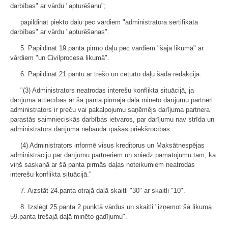
darbības" ar vārdu "apturēšanu";
papildināt piekto daļu pēc vārdiem "administratora sertifikāta
darbības" ar vārdu "apturēšanas".
5. Papildināt 19.panta pirmo daļu pēc vārdiem "šajā likumā" ar
vārdiem "un Civilprocesa likumā".
6. Papildināt 21.pantu ar trešo un ceturto daļu šādā redakcijā:
"(3) Administrators neatrodas interešu konflikta situācijā, ja
darījuma attiecībās ar šā panta pirmajā daļā minēto darījumu partneri
administrators ir preču vai pakalpojumu saņēmējs darījuma partnera
parastās saimnieciskās darbības ietvaros, par darījumu nav strīda un
administrators darījumā nebauda īpašas priekšrocības.
(4) Administrators informē visus kreditorus un Maksātnespējas
administrāciju par darījumu partneriem un sniedz pamatojumu tam, ka
viņš saskaņā ar šā panta pirmās daļas noteikumiem neatrodas
interešu konflikta situācijā."
7. Aizstāt 24.panta otrajā daļā skaitli "30" ar skaitli "10".
8. Izslēgt 25.panta 2.punktā vārdus un skaitli "izņemot šā likuma
59.panta trešajā daļā minēto gadījumu".