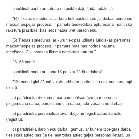
papildināt pantu ar ceturto un piekto daļu šādā redakcijā:
"(4) Tiesas spriedums, ar kuru tiek pasludināts juridiskās personas
maksātnespējas process, ir pamats tiesvedības apturēšanai mantiska
rakstura prasībās, kas ierosinātas pret parādnieku.
(5) Tiesas spriedums, ar kuru tiek pasludināts juridiskās personas
maksātnespējas process, ir pamats prasības nodrošinājuma
atcelšanai Civilprocesa likumā noteiktajā kārtībā."
25. 65.pantā:
papildināt pantu ar jaunu 13.punktu šādā redakcijā:
"13) nodod glabāšanā valsts arhīvam parādnieka dokumentus, tajā
skaitā:
a) parādnieka rīkojumus par personālsastāvu (par personu
pieņemšanu darbā, pārcelšanu citā darbā, atbrīvošanu no darba),
b) parādnieka personālsastāva rīkojumu reģistrācijas žurnālu
(reģistru),
c) parādnieka darbinieku darba līgumus, ar kuriem izbeigtas darba
tiesiskās attiecības (ja tie neatrodas attiecīgajās personas lietās), un