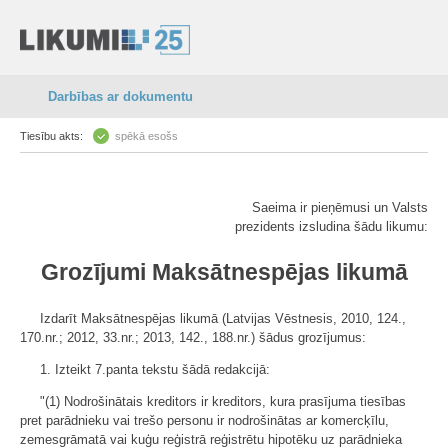
Darbības ar dokumentu
Tiesību akts:
spēkā esošs
Saeima ir pieņēmusi un Valsts
prezidents izsludina šādu likumu:
Grozījumi Maksātnespējas likumā
Izdarīt Maksātnespējas likumā (Latvijas Vēstnesis, 2010, 124.,
170.nr.; 2012, 33.nr.; 2013, 142., 188.nr.) šādus grozījumus:
1. Izteikt 7.panta tekstu šādā redakcijā:
"(1) Nodrošinātais kreditors ir kreditors, kura prasījuma tiesības
pret parādnieku vai trešo personu ir nodrošinātas ar komercķīlu,
zemesgrāmatā vai kuģu reģistrā reģistrētu hipotēku uz parādnieka