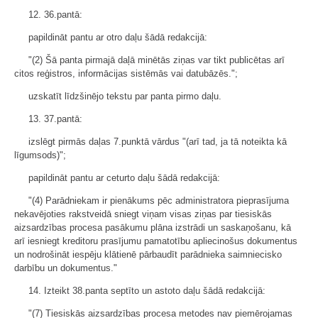
12. 36.pantā:
papildināt pantu ar otro daļu šādā redakcijā:
"(2) Šā panta pirmajā daļā minētās ziņas var tikt publicētas arī
citos reģistros, informācijas sistēmās vai datubāzēs.";
uzskatīt līdzšinējo tekstu par panta pirmo daļu.
13. 37.pantā:
izslēgt pirmās daļas 7.punktā vārdus "(arī tad, ja tā noteikta kā
līgumsods)";
papildināt pantu ar ceturto daļu šādā redakcijā:
"(4) Parādniekam ir pienākums pēc administratora pieprasījuma
nekavējoties rakstveidā sniegt viņam visas ziņas par tiesiskās
aizsardzības procesa pasākumu plāna izstrādi un saskaņošanu, kā
arī iesniegt kreditoru prasījumu pamatotību apliecinošus dokumentus
un nodrošināt iespēju klātienē pārbaudīt parādnieka saimniecisko
darbību un dokumentus."
14. Izteikt 38.panta septīto un astoto daļu šādā redakcijā:
"(7) Tiesiskās aizsardzības procesa metodes nav piemērojamas