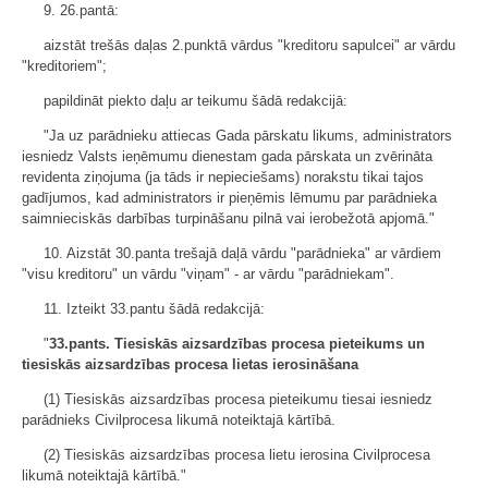
9. 26.pantā:
aizstāt trešās daļas 2.punktā vārdus "kreditoru sapulcei" ar vārdu
"kreditoriem";
papildināt piekto daļu ar teikumu šādā redakcijā:
"Ja uz parādnieku attiecas Gada pārskatu likums, administrators
iesniedz Valsts ieņēmumu dienestam gada pārskata un zvērināta
revidenta ziņojuma (ja tāds ir nepieciešams) norakstu tikai tajos
gadījumos, kad administrators ir pieņēmis lēmumu par parādnieka
saimnieciskās darbības turpināšanu pilnā vai ierobežotā apjomā."
10. Aizstāt 30.panta trešajā daļā vārdu "parādnieka" ar vārdiem
"visu kreditoru" un vārdu "viņam" - ar vārdu "parādniekam".
11. Izteikt 33.pantu šādā redakcijā:
"
33.pants. Tiesiskās aizsardzības procesa pieteikums un
tiesiskās aizsardzības procesa lietas ierosināšana
(1) Tiesiskās aizsardzības procesa pieteikumu tiesai iesniedz
parādnieks Civilprocesa likumā noteiktajā kārtībā.
(2) Tiesiskās aizsardzības procesa lietu ierosina Civilprocesa
likumā noteiktajā kārtībā."