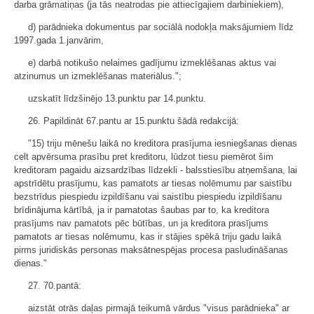
darba grāmatiņas (ja tās neatrodas pie attiecīgajiem darbiniekiem),
d) parādnieka dokumentus par sociālā nodokļa maksājumiem līdz
1997.gada 1.janvārim,
e) darbā notikušo nelaimes gadījumu izmeklēšanas aktus vai
atzinumus un izmeklēšanas materiālus.";
uzskatīt līdzšinējo 13.punktu par 14.punktu.
26. Papildināt 67.pantu ar 15.punktu šādā redakcijā:
"15) triju mēnešu laikā no kreditora prasījuma iesniegšanas dienas
celt apvērsuma prasību pret kreditoru, lūdzot tiesu piemērot šim
kreditoram pagaidu aizsardzības līdzekli - balsstiesību atņemšana, lai
apstrīdētu prasījumu, kas pamatots ar tiesas nolēmumu par saistību
bezstrīdus piespiedu izpildīšanu vai saistību piespiedu izpildīšanu
brīdinājuma kārtībā, ja ir pamatotas šaubas par to, ka kreditora
prasījums nav pamatots pēc būtības, un ja kreditora prasījums
pamatots ar tiesas nolēmumu, kas ir stājies spēkā triju gadu laikā
pirms juridiskās personas maksātnespējas procesa pasludināšanas
dienas."
27. 70.pantā:
aizstāt otrās daļas pirmajā teikumā vārdus "visus parādnieka" ar