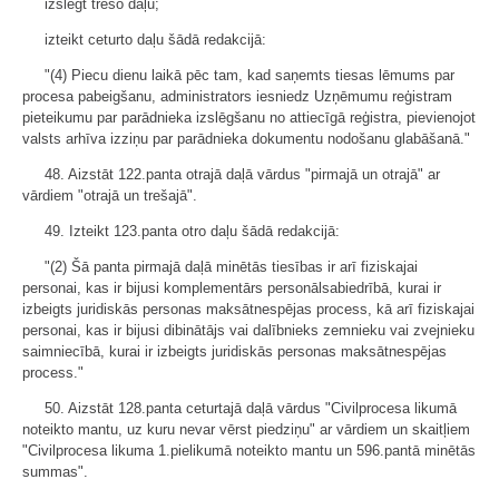
izslēgt trešo daļu;
izteikt ceturto daļu šādā redakcijā:
"(4) Piecu dienu laikā pēc tam, kad saņemts tiesas lēmums par
procesa pabeigšanu, administrators iesniedz Uzņēmumu reģistram
pieteikumu par parādnieka izslēgšanu no attiecīgā reģistra, pievienojot
valsts arhīva izziņu par parādnieka dokumentu nodošanu glabāšanā."
48. Aizstāt 122.panta otrajā daļā vārdus "pirmajā un otrajā" ar
vārdiem "otrajā un trešajā".
49. Izteikt 123.panta otro daļu šādā redakcijā:
"(2) Šā panta pirmajā daļā minētās tiesības ir arī fiziskajai
personai, kas ir bijusi komplementārs personālsabiedrībā, kurai ir
izbeigts juridiskās personas maksātnespējas process, kā arī fiziskajai
personai, kas ir bijusi dibinātājs vai dalībnieks zemnieku vai zvejnieku
saimniecībā, kurai ir izbeigts juridiskās personas maksātnespējas
process."
50. Aizstāt 128.panta ceturtajā daļā vārdus "Civilprocesa likumā
noteikto mantu, uz kuru nevar vērst piedziņu" ar vārdiem un skaitļiem
"Civilprocesa likuma 1.pielikumā noteikto mantu un 596.pantā minētās
summas".