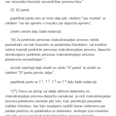
nav ierosināta tiesiskās aizsardzības procesa lieta."
23. 62.pantā:
papildināt panta otro un trešo daļu pēc vārdiem "nav mantas" ar
vārdiem "vai tās apmērs ir mazāks par depozīta apmēru";
izteikt ceturto daļu šādā redakcijā:
"(4) Ja juridiskās personas maksātnespējas process netiek
pasludināts vai tiek finansēts no parādnieka līdzekļiem, vai kreditori
nolemj turpināt juridiskās personas maksātnespējas procesu, depozīts
atmaksājams juridiskās personas maksātnespējas procesa
pieteikuma iesniedzējam.";
aizstāt septītajā daļā skaitli un vārdu "57.panta" ar skaitli un
vārdiem "57.panta pirmās daļas";
1
2
3
4
papildināt pantu ar 7.
, 7.
, 7.
un 7.
daļu šādā redakcijā:
1
"(7
) Tiesa var pilnīgi vai daļēji atbrīvot darbinieku no
maksātnespējas procesa depozīta samaksas, ja viņš maksātnespējas
procesa pieteikumu iesniedz pēc tam, kad, piemērojot piespiedu
izpildes līdzekļus, nav bijis iespējams izpildīt tiesas nolēmumu par
parāda piedziņu no parādnieka un darbinieks, ievērojot viņa mantisko
stāvokli, nevar iemaksāt maksātnespējas procesa depozītu.