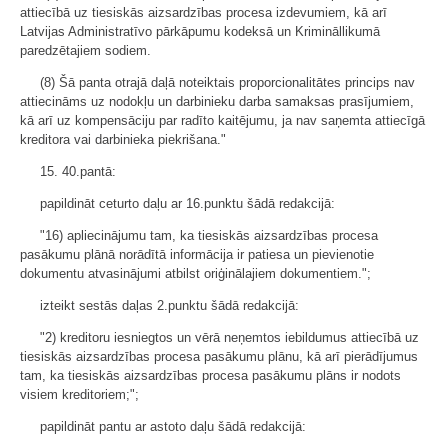
attiecībā uz tiesiskās aizsardzības procesa izdevumiem, kā arī
Latvijas Administratīvo pārkāpumu kodeksā un Krimināllikumā
paredzētajiem sodiem.
(8) Šā panta otrajā daļā noteiktais proporcionalitātes princips nav
attiecināms uz nodokļu un darbinieku darba samaksas prasījumiem,
kā arī uz kompensāciju par radīto kaitējumu, ja nav saņemta attiecīgā
kreditora vai darbinieka piekrišana."
15. 40.pantā:
papildināt ceturto daļu ar 16.punktu šādā redakcijā:
"16) apliecinājumu tam, ka tiesiskās aizsardzības procesa
pasākumu plānā norādītā informācija ir patiesa un pievienotie
dokumentu atvasinājumi atbilst oriģinālajiem dokumentiem.";
izteikt sestās daļas 2.punktu šādā redakcijā:
"2) kreditoru iesniegtos un vērā neņemtos iebildumus attiecībā uz
tiesiskās aizsardzības procesa pasākumu plānu, kā arī pierādījumus
tam, ka tiesiskās aizsardzības procesa pasākumu plāns ir nodots
visiem kreditoriem;";
papildināt pantu ar astoto daļu šādā redakcijā: