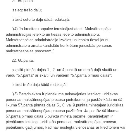
21. 59.pantā:
izslēgt trešo daļu;
izteikt ceturto daļu šādā redakcijā:
"(4) Ja kreditoru sapulce ierosinājusi atcelt Maksātnespējas
administrācijas ieteikto un tiesas iecelto administratoru,
Maksātnespējas administrācija izvēlas un iesaka tiesai jaunu
administratora amata kandidātu konkrētam juridiskās personas
maksātnespējas procesam."
22. 60.pantā:
aizstāt pirmās daļas 1., 2. un 4.punktā un otrajā daļā skaitli un
vārdu "57.panta" ar skaitli un vārdiem "57.panta pirmās daļas";
izteikt trešo daļu šādā redakcijā:
"(3) Parādniekam ir pienākums nekavējoties iesniegt juridiskās
personas maksātnespējas procesa pieteikumu, ja pastāv kāda no šā
likuma 57.panta pirmās daļas 5., 6. vai 9.punktā minētajām juridiskās
personas maksātnespējas procesa pazīmēm. Ja pastāv šā likuma
57.panta pirmās daļas 5.punktā minētā pazīme, parādniekam ir
pienākums iesniegt juridiskās personas maksātnespējas procesa
pieteikumu gadījumos, kad nav noslēgta vienošanās ar kreditoriem vai