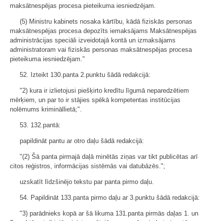
maksātnespējas procesa pieteikuma iesniedzējam.
(5) Ministru kabinets nosaka kārtību, kādā fiziskās personas
maksātnespējas procesa depozīts iemaksājams Maksātnespējas
administrācijas speciāli izveidotajā kontā un izmaksājams
administratoram vai fiziskās personas maksātnespējas procesa
pieteikuma iesniedzējam."
52. Izteikt 130.panta 2.punktu šādā redakcijā:
"2) kura ir izlietojusi piešķirto kredītu līgumā neparedzētiem
mērķiem, un par to ir stājies spēkā kompetentas institūcijas
nolēmums krimināllietā;".
53. 132.pantā:
papildināt pantu ar otro daļu šādā redakcijā:
"(2) Šā panta pirmajā daļā minētās ziņas var tikt publicētas arī
citos reģistros, informācijas sistēmās vai datubāzēs.";
uzskatīt līdzšinējo tekstu par panta pirmo daļu.
54. Papildināt 133.panta pirmo daļu ar 3.punktu šādā redakcijā:
"3) parādnieks kopā ar šā likuma 131.panta pirmās daļas 1. un