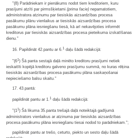
"(8) Parādniekam ir pienākums nodot tiem kreditoriem, kuru
prasījumi atzīti par pirmsšķietami
(prima facie)
nepamatotiem,
administratora atzinumu par tiesiskās aizsardzības procesa
pasākumu plānu vienlaikus ar tiesiskās aizsardzības procesa
pasākumu plāna iesniegšanu tiesā, kā arī nekavējoties informēt
kreditorus par tiesiskās aizsardzības procesa pieteikuma izskatīšanas
dienu."
1
16. Papildināt 42.pantu ar 6.
daļu šādā redakcijā:
1
"(6
) Šā panta sestajā daļā minēto kreditoru prasījumi netiek
ieskaitīti kopējā kreditoru galveno prasījumu summā, no kuras rēķina
tiesiskās aizsardzības procesa pasākumu plāna saskaņošanai
nepieciešamo balsu skaitu."
17. 43.pantā:
1
papildināt pantu ar 1.
daļu šādā redakcijā:
1
"(1
) Šā likuma 35.panta trešajā daļā noteiktajā gadījumā
administrators vienlaikus ar atzinuma par tiesiskās aizsardzības
procesa pasākumu plāna iesniegšanu tiesai nodod to parādniekam.";
papildināt pantu ar trešo, ceturto, piekto un sesto daļu šādā