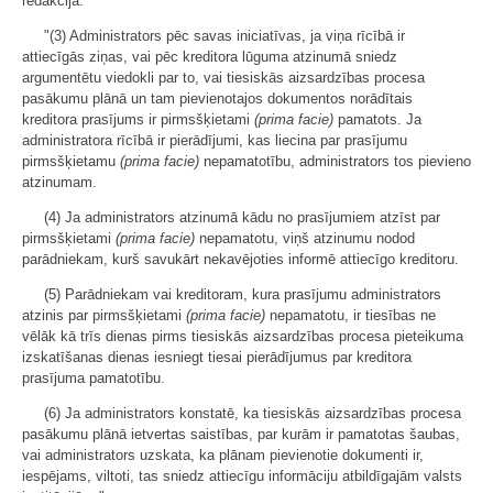
redakcijā:
"(3) Administrators pēc savas iniciatīvas, ja viņa rīcībā ir
attiecīgās ziņas, vai pēc kreditora lūguma atzinumā sniedz
argumentētu viedokli par to, vai tiesiskās aizsardzības procesa
pasākumu plānā un tam pievienotajos dokumentos norādītais
kreditora prasījums ir pirmsšķietami
(prima facie)
pamatots. Ja
administratora rīcībā ir pierādījumi, kas liecina par prasījumu
pirmsšķietamu
(prima facie)
nepamatotību, administrators tos pievieno
atzinumam.
(4) Ja administrators atzinumā kādu no prasījumiem atzīst par
pirmsšķietami
(prima facie)
nepamatotu, viņš atzinumu nodod
parādniekam, kurš savukārt nekavējoties informē attiecīgo kreditoru.
(5) Parādniekam vai kreditoram, kura prasījumu administrators
atzinis par pirmsšķietami
(prima facie)
nepamatotu, ir tiesības ne
vēlāk kā trīs dienas pirms tiesiskās aizsardzības procesa pieteikuma
izskatīšanas dienas iesniegt tiesai pierādījumus par kreditora
prasījuma pamatotību.
(6) Ja administrators konstatē, ka tiesiskās aizsardzības procesa
pasākumu plānā ietvertas saistības, par kurām ir pamatotas šaubas,
vai administrators uzskata, ka plānam pievienotie dokumenti ir,
iespējams, viltoti, tas sniedz attiecīgu informāciju atbildīgajām valsts