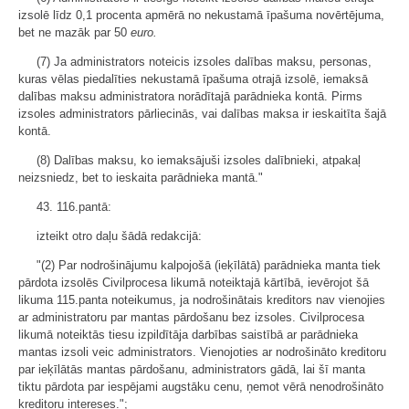
izsolē līdz 0,1 procenta apmērā no nekustamā īpašuma novērtējuma,
bet ne mazāk par 50
euro.
(7) Ja administrators noteicis izsoles dalības maksu, personas,
kuras vēlas piedalīties nekustamā īpašuma otrajā izsolē, iemaksā
dalības maksu administratora norādītajā parādnieka kontā. Pirms
izsoles administrators pārliecinās, vai dalības maksa ir ieskaitīta šajā
kontā.
(8) Dalības maksu, ko iemaksājuši izsoles dalībnieki, atpakaļ
neizsniedz, bet to ieskaita parādnieka mantā."
43. 116.pantā:
izteikt otro daļu šādā redakcijā:
"(2) Par nodrošinājumu kalpojošā (ieķīlātā) parādnieka manta tiek
pārdota izsolēs Civilprocesa likumā noteiktajā kārtībā, ievērojot šā
likuma 115.panta noteikumus, ja nodrošinātais kreditors nav vienojies
ar administratoru par mantas pārdošanu bez izsoles. Civilprocesa
likumā noteiktās tiesu izpildītāja darbības saistībā ar parādnieka
mantas izsoli veic administrators. Vienojoties ar nodrošināto kreditoru
par ieķīlātās mantas pārdošanu, administrators gādā, lai šī manta
tiktu pārdota par iespējami augstāku cenu, ņemot vērā nenodrošināto
kreditoru intereses.";