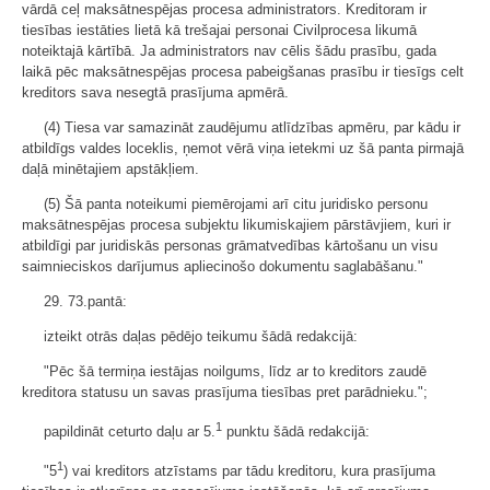
vārdā ceļ maksātnespējas procesa administrators. Kreditoram ir
tiesības iestāties lietā kā trešajai personai Civilprocesa likumā
noteiktajā kārtībā. Ja administrators nav cēlis šādu prasību, gada
laikā pēc maksātnespējas procesa pabeigšanas prasību ir tiesīgs celt
kreditors sava nesegtā prasījuma apmērā.
(4) Tiesa var samazināt zaudējumu atlīdzības apmēru, par kādu ir
atbildīgs valdes loceklis, ņemot vērā viņa ietekmi uz šā panta pirmajā
daļā minētajiem apstākļiem.
(5) Šā panta noteikumi piemērojami arī citu juridisko personu
maksātnespējas procesa subjektu likumiskajiem pārstāvjiem, kuri ir
atbildīgi par juridiskās personas grāmatvedības kārtošanu un visu
saimnieciskos darījumus apliecinošo dokumentu saglabāšanu."
29. 73.pantā:
izteikt otrās daļas pēdējo teikumu šādā redakcijā:
"Pēc šā termiņa iestājas noilgums, līdz ar to kreditors zaudē
kreditora statusu un savas prasījuma tiesības pret parādnieku.";
1
papildināt ceturto daļu ar 5.
punktu šādā redakcijā:
1
"5
) vai kreditors atzīstams par tādu kreditoru, kura prasījuma