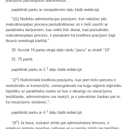
prasījumu pamatojošus dokumentus.";
papildināt pantu ar vienpadsmito daļu šādā redakcijā:
"(11) Nodokļu administrācijas prasījumi, kuri radušies pēc
maksātnespējas procesa pasludināšanas un ir tieši saistīti ar
parādnieka darījumiem, kas veikti līdz dienai, kad pasludināts
maksātnespējas process, ir piesakāmi kā kreditora prasījumi šajā
likumā noteiktajā kārtībā."
30. Aizstāt 74.panta otrajā daļā vārdu "piecu" ar skaitli "10".
31. 75.pantā:
1
papildināt pantu ar 2.
daļu šādā redakcijā:
1
"(2
) Nodrošinātā kreditora prasījumu, kas pret trešo personu ir
nodrošināts ar komercķīlu, zemesgrāmatā vai kuģu reģistrā reģistrētu
hipotēku uz parādnieka mantu un kas ir atkarīgs no nosacījuma
iestāšanās, administrators var neatzīt, ja ir pamatotas šaubas par to,
ka nosacījums iestāsies.";
1
papildināt pantu ar 4.
daļu šādā redakcijā:
1
"(4
) Ja tiesa, izskatot strīdu par administratora lēmumu, ir
noteikusi termiņu prasības celšanai un ja pastāv strīds par tiesībām,