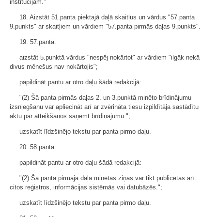
institūcijām."
18. Aizstāt 51.panta piektajā daļā skaitļus un vārdus "57.panta
9.punkts" ar skaitļiem un vārdiem "57.panta pirmās daļas 9.punkts".
19. 57.pantā:
aizstāt 5.punktā vārdus "nespēj nokārtot" ar vārdiem "ilgāk nekā
divus mēnešus nav nokārtojis";
papildināt pantu ar otro daļu šādā redakcijā:
"(2) Šā panta pirmās daļas 2. un 3.punktā minēto brīdinājumu
izsniegšanu var apliecināt arī ar zvērināta tiesu izpildītāja sastādītu
aktu par atteikšanos saņemt brīdinājumu.";
uzskatīt līdzšinējo tekstu par panta pirmo daļu.
20. 58.pantā:
papildināt pantu ar otro daļu šādā redakcijā:
"(2) Šā panta pirmajā daļā minētās ziņas var tikt publicētas arī
citos reģistros, informācijas sistēmās vai datubāzēs.";
uzskatīt līdzšinējo tekstu par panta pirmo daļu.