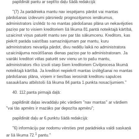
papildināt pantu ar septīto daļu šādā redakcijā:
"(7) Ja parādnieka mantu nav iespējams pārdot vai mantas
pārdošanas izdevumi pārsniedz prognozējamos ienākumus,
administrators izslēdz to no mantas pārdošanas plāna un nekavējoties
paziņo par to visiem kreditoriem šā likuma 81.pantā noteiktajā kārtībā,
uzaicinot viņus paturēt mantu sev par tās sākumcenu. Kreditors, kas
piekrīt parāda saistības samazinājumam par mantu, kuru
administrators nevarēja pārdot, divu nedēļu laikā no administratora
uzaicinājuma nosūtīšanas dienas paziņo par to administratoram. Ja
vairāki kreditori vēlas paturēt sev vienu un to pašu mantu,
administrators rīko izsoli starp šiem kreditoriem Civilprocesa likumā
noteiktajā kārtībā. Ja kreditori nepiekrīt mantas izslēgšanai no mantas
pārdošanas plāna, viņiem ir tiesības ierosināt kreditoru sapulces
sasaukšanu atbilstoši šā likuma 84.panta 1.punkta nosacījumiem."
40. 112.panta pirmajā daļā:
papildināt daļas ievaddaļu pēc vārdiem "nav mantas" ar vārdiem
"vai tās apmērs ir mazāks par depozīta apmēru";
papildināt daļu ar 6.punktu šādā redakcijā:
"6) informāciju par nodomu vērsties pret parādnieka valdi saskaņā
1
ar šā likuma 72.
pantu."