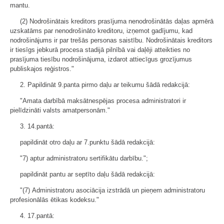
mantu.
(2) Nodrošinātais kreditors prasījuma nenodrošinātās daļas apmērā
uzskatāms par nenodrošināto kreditoru, izņemot gadījumu, kad
nodrošinājums ir par trešās personas saistību. Nodrošinātais kreditors
ir tiesīgs jebkurā procesa stadijā pilnībā vai daļēji atteikties no
prasījuma tiesību nodrošinājuma, izdarot attiecīgus grozījumus
publiskajos reģistros."
2. Papildināt 9.panta pirmo daļu ar teikumu šādā redakcijā:
"Amata darbībā maksātnespējas procesa administratori ir
pielīdzināti valsts amatpersonām."
3. 14.pantā:
papildināt otro daļu ar 7.punktu šādā redakcijā:
"7) aptur administratoru sertifikātu darbību.";
papildināt pantu ar septīto daļu šādā redakcijā:
"(7) Administratoru asociācija izstrādā un pieņem administratoru
profesionālās ētikas kodeksu."
4. 17.pantā: