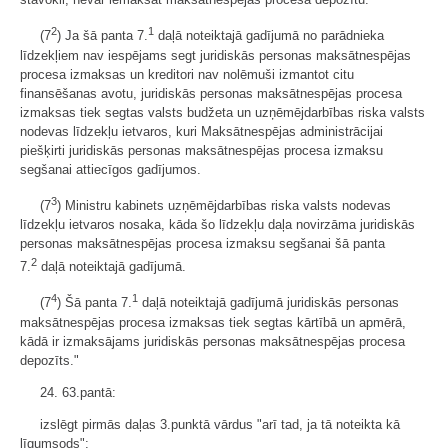
2
1
(7
) Ja šā panta 7.
daļā noteiktajā gadījumā no parādnieka
līdzekļiem nav iespējams segt juridiskās personas maksātnespējas
procesa izmaksas un kreditori nav nolēmuši izmantot citu
finansēšanas avotu, juridiskās personas maksātnespējas procesa
izmaksas tiek segtas valsts budžeta un uzņēmējdarbības riska valsts
nodevas līdzekļu ietvaros, kuri Maksātnespējas administrācijai
piešķirti juridiskās personas maksātnespējas procesa izmaksu
segšanai attiecīgos gadījumos.
3
(7
) Ministru kabinets uzņēmējdarbības riska valsts nodevas
līdzekļu ietvaros nosaka, kāda šo līdzekļu daļa novirzāma juridiskās
personas maksātnespējas procesa izmaksu segšanai šā panta
2
7.
daļā noteiktajā gadījumā.
4
1
(7
) Šā panta 7.
daļā noteiktajā gadījumā juridiskās personas
maksātnespējas procesa izmaksas tiek segtas kārtībā un apmērā,
kādā ir izmaksājams juridiskās personas maksātnespējas procesa
depozīts."
24. 63.pantā:
izslēgt pirmās daļas 3.punktā vārdus "arī tad, ja tā noteikta kā
līgumsods";