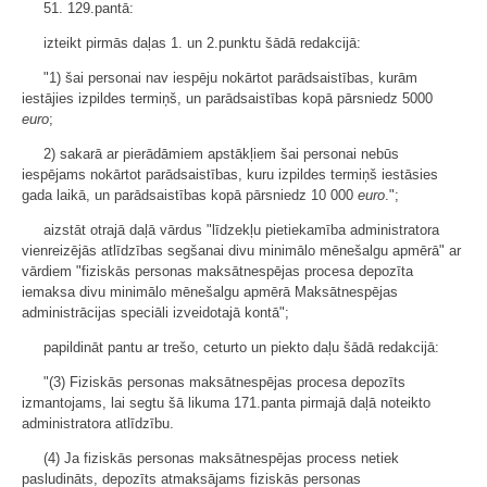
51. 129.pantā:
izteikt pirmās daļas 1. un 2.punktu šādā redakcijā:
"1) šai personai nav iespēju nokārtot parādsaistības, kurām
iestājies izpildes termiņš, un parādsaistības kopā pārsniedz 5000
euro
;
2) sakarā ar pierādāmiem apstākļiem šai personai nebūs
iespējams nokārtot parādsaistības, kuru izpildes termiņš iestāsies
gada laikā, un parādsaistības kopā pārsniedz 10 000
euro
.";
aizstāt otrajā daļā vārdus "līdzekļu pietiekamība administratora
vienreizējās atlīdzības segšanai divu minimālo mēnešalgu apmērā" ar
vārdiem "fiziskās personas maksātnespējas procesa depozīta
iemaksa divu minimālo mēnešalgu apmērā Maksātnespējas
administrācijas speciāli izveidotajā kontā";
papildināt pantu ar trešo, ceturto un piekto daļu šādā redakcijā:
"(3) Fiziskās personas maksātnespējas procesa depozīts
izmantojams, lai segtu šā likuma 171.panta pirmajā daļā noteikto
administratora atlīdzību.
(4) Ja fiziskās personas maksātnespējas process netiek
pasludināts, depozīts atmaksājams fiziskās personas