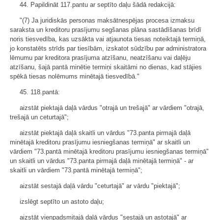
44. Papildināt 117.pantu ar septīto daļu šādā redakcijā:
"(7) Ja juridiskās personas maksātnespējas procesa izmaksu
saraksta un kreditoru prasījumu segšanas plāna sastādīšanas brīdī
noris tiesvedība, kas uzsākta vai atjaunota tiesas noteiktajā termiņā,
jo konstatēts strīds par tiesībām, izskatot sūdzību par administratora
lēmumu par kreditora prasījuma atzīšanu, neatzīšanu vai daļēju
atzīšanu, šajā pantā minētie termiņi skaitāmi no dienas, kad stājies
spēkā tiesas nolēmums minētajā tiesvedībā."
45. 118.pantā:
aizstāt piektajā daļā vārdus "otrajā un trešajā" ar vārdiem "otrajā,
trešajā un ceturtajā";
aizstāt piektajā daļā skaitli un vārdus "73.panta pirmajā daļā
minētajā kreditoru prasījumu iesniegšanas termiņā" ar skaitli un
vārdiem "73.pantā minētajā kreditoru prasījumu iesniegšanas termiņā"
un skaitli un vārdus "73.panta pirmajā daļā minētajā termiņā" - ar
skaitli un vārdiem "73.pantā minētajā termiņā";
aizstāt sestajā daļā vārdu "ceturtajā" ar vārdu "piektajā";
izslēgt septīto un astoto daļu;
aizstāt vienpadsmitajā daļā vārdus "sestajā un astotajā" ar