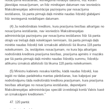
nosacījuma iestāšanās, iesniegumā norādījis datumu, līdz kuram
jāiestājas nosacījumam, un līdz minētajam datumam nav iesniedzis
Maksātnespējas administrācijai paziņojumu par nosacījuma
iestāšanos, šā panta pirmajā daļā minētie naudas līdzekļi glabājami
līdz iesniegumā norādītajam datumam.
(4) Ja nodrošinātais kreditors, kura prasījuma tiesības atkarīgas no
nosacījuma iestāšanās, nav iesniedzis Maksātnespējas
administrācijai paziņojumu par nosacījuma iestāšanos līdz šā panta
otrajā vai trešajā daļā noteiktajam termiņam, šā panta pirmajā daļā
minētie naudas līdzekļi tiek izmaksāti atbilstoši šā likuma 118.panta
noteikumiem. Ja, iestājoties nosacījumam, no kura bija atkarīgas
nodrošinātā kreditora prasījuma tiesības, prasījuma apmērs ir mazāks
par šā panta pirmajā daļā minēto naudas līdzekļu summu, līdzekļu
atlikumu izmaksā atbilstoši šā likuma 118.panta noteikumiem.
(5) Ministru kabinets nosaka kārtību, kādā naudas līdzekļi, kas
iegūti no tādas parādnieka mantas pārdošanas, kas kalpojusi par
nodrošinājumu tāda nodrošinātā kreditora prasījumam, kura prasījuma
tiesības atkarīgas no nosacījuma iestāšanās, deponējami
Maksātnespējas administrācijas speciāli izveidotajā kontā Valsts kasē
un izmaksājami kreditoriem."
47. 120.pantā: