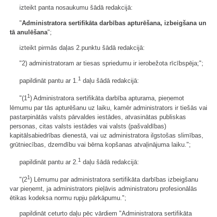
izteikt panta nosaukumu šādā redakcijā:
"
Administratora sertifikāta darbības apturēšana, izbeigšana un
tā anulēšana
";
izteikt pirmās daļas 2.punktu šādā redakcijā:
"2) administratoram ar tiesas spriedumu ir ierobežota rīcībspēja;";
1
papildināt pantu ar 1.
daļu šādā redakcijā:
1
"(1
) Administratora sertifikāta darbība apturama, pieņemot
lēmumu par tās apturēšanu uz laiku, kamēr administrators ir tiešās vai
pastarpinātās valsts pārvaldes iestādes, atvasinātas publiskas
personas, citas valsts iestādes vai valsts (pašvaldības)
kapitālsabiedrības dienestā, vai uz administratora ilgstošas slimības,
grūtniecības, dzemdību vai bērna kopšanas atvaļinājuma laiku.";
1
papildināt pantu ar 2.
daļu šādā redakcijā:
1
"(2
) Lēmumu par administratora sertifikāta darbības izbeigšanu
var pieņemt, ja administrators pieļāvis administratoru profesionālās
ētikas kodeksa normu rupju pārkāpumu.";
papildināt ceturto daļu pēc vārdiem "Administratora sertifikāta