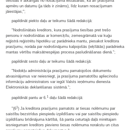
tiesības ir atkarīgas no nosacījuma iestāšanās, kā arī prasījuma
apmēru un datumu (ja tāds ir zināms), līdz kuram nosacījumam
jāiestājas;";
papildināt piekto daļu ar teikumu šādā redakcijā:
"Nodrošinātais kreditors, kura prasījuma tiesības pret trešo
personu ir nodrošinātas ar komercķīlu, zemesgrāmatā vai kuģu
reģistrā reģistrētu hipotēku uz parādnieka mantu, piesakot kreditora
prasījumu, norāda par nodrošinājumu kalpojošās (ieķīlātās) parādnieka
mantas vērtību maksātnespējas procesa pasludināšanas dienā.";
papildināt sesto daļu ar teikumu šādā redakcijā:
"Nodokļu administrācija prasījumu pamatojošos dokumentu
atvasinājumus var neiesniegt, ja prasījuma pamatotību apliecinošu
informāciju administrators var iegūt Valsts ieņēmumu dienesta
Elektroniskās deklarēšanas sistēmā.";
1
papildināt pantu ar 6.
daļu šādā redakcijā:
1
"(6
) Ja kreditora prasījums pamatots ar tiesas nolēmumu par
saistību bezstrīdus piespiedu izpildīšanu vai par saistību piespiedu
izpildīšanu brīdinājuma kārtībā, šā panta ceturtajā daļā minētajam
iesniegumam kreditors pievieno tiesas nolēmuma norakstu un citus