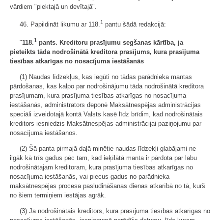
vārdiem "piektajā un devītajā".
1
46. Papildināt likumu ar 118.
pantu šādā redakcijā:
1
"
118.
pants. Kreditoru prasījumu segšanas kārtība, ja
pieteikts tāda nodrošinātā kreditora prasījums, kura prasījuma
tiesības atkarīgas no nosacījuma iestāšanās
(1) Naudas līdzekļus, kas iegūti no tādas parādnieka mantas
pārdošanas, kas kalpo par nodrošinājumu tāda nodrošinātā kreditora
prasījumam, kura prasījuma tiesības atkarīgas no nosacījuma
iestāšanās, administrators deponē Maksātnespējas administrācijas
speciāli izveidotajā kontā Valsts kasē līdz brīdim, kad nodrošinātais
kreditors iesniedzis Maksātnespējas administrācijai paziņojumu par
nosacījuma iestāšanos.
(2) Šā panta pirmajā daļā minētie naudas līdzekļi glabājami ne
ilgāk kā trīs gadus pēc tam, kad ieķīlātā manta ir pārdota par labu
nodrošinātajam kreditoram, kura prasījuma tiesības atkarīgas no
nosacījuma iestāšanās, vai piecus gadus no parādnieka
maksātnespējas procesa pasludināšanas dienas atkarībā no tā, kurš
no šiem termiņiem iestājas agrāk.
(3) Ja nodrošinātais kreditors, kura prasījuma tiesības atkarīgas no