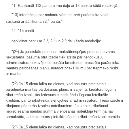
41. Papildināt 113.panta pirmo daļu ar 13.punktu šādā redakcijā:
"13) informāciju par nodomu vērsties pret parādnieka valdi
1
saskaņā ar šā likuma 72.
pantu."
42. 115.pantā:
1
2
3
papildināt pantu ar 2.
, 2.
un 2.
daļu šādā redakcijā:
1
"(2
) Ja juridiskās personas maksātnespējas procesa ietvaros
nekustamā īpašuma otrā izsole tiek atzīta par nenotikušu,
administrators nekavējoties nosūta kreditoriem precizēto parādnieka
mantas pārdošanas plānu, norādot priekšlikumu par turpmāko rīcību
ar mantu.
2
(2
) Ja 15 dienu laikā no dienas, kad nosūtīts precizētais
parādnieka mantas pārdošanas plāns, ir saņemts kreditoru lūgums
rīkot trešo izsoli, tās izdevumus sedz šādu lūgumu izteikušie
kreditori, par to rakstveidā vienojoties ar administratoru. Trešā izsole ir
rīkojama pēc otrās izsoles noteikumiem. Ja izsoles rīkošanai
nepieciešamā naudas summa vienošanās noteiktajā termiņā nav
samaksāta, administrators pieteikto lūgumu rīkot trešo izsoli noraida.
3
(2
) Ja 15 dienu laikā no dienas, kad nosūtīts precizētais