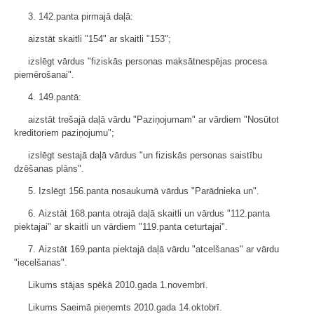
3. 142.panta pirmajā daļā:
aizstāt skaitli "154" ar skaitli "153";
izslēgt vārdus "fiziskās personas maksātnespējas procesa
piemērošanai".
4. 149.pantā:
aizstāt trešajā daļā vārdu "Paziņojumam" ar vārdiem "Nosūtot
kreditoriem paziņojumu";
izslēgt sestajā daļā vārdus "un fiziskās personas saistību
dzēšanas plāns".
5. Izslēgt 156.panta nosaukumā vārdus "Parādnieka un".
6. Aizstāt 168.panta otrajā daļā skaitli un vārdus "112.panta
piektajai" ar skaitli un vārdiem "119.panta ceturtajai".
7. Aizstāt 169.panta piektajā daļā vārdu "atcelšanas" ar vārdu
"iecelšanas".
Likums stājas spēkā 2010.gada 1.novembrī.
Likums Saeimā pieņemts 2010.gada 14.oktobrī.