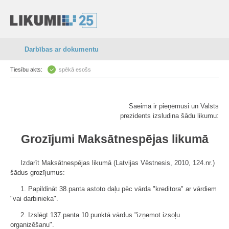
Darbības ar dokumentu
Tiesību akts:
spēkā esošs
Saeima ir pieņēmusi un Valsts
prezidents izsludina šādu likumu:
Grozījumi Maksātnespējas likumā
Izdarīt Maksātnespējas likumā (Latvijas Vēstnesis, 2010, 124.nr.)
šādus grozījumus:
1. Papildināt 38.panta astoto daļu pēc vārda "kreditora" ar vārdiem
"vai darbinieka".
2. Izslēgt 137.panta 10.punktā vārdus "izņemot izsoļu
organizēšanu".