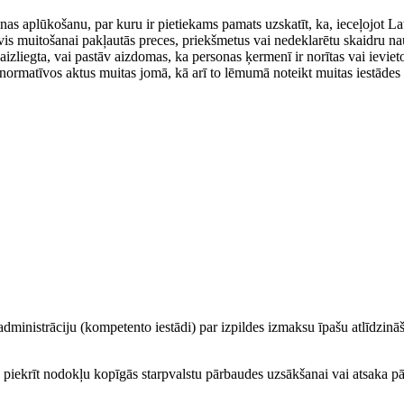
as aplūkošanu, par kuru ir pietiekams pamats uzskatīt, ka, ieceļojot La
 sevis muitošanai pakļautās preces, priekšmetus vai nedeklarētu skaidru n
 aizliegta, vai pastāv aizdomas, ka personas ķermenī ir norītas vai ieviet
 normatīvos aktus muitas jomā, kā arī to lēmumā noteikt muitas iestādes 
 administrāciju (kompetento iestādi) par izpildes izmaksu īpašu atlīdzinā
, piekrīt nodokļu kopīgās starpvalstu pārbaudes uzsākšanai vai atsaka p