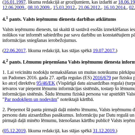
(
16.01.1997
. likuma redakcijā ar grozījumiem, kas izdarīti ar
18.06.19
12.06.2009.
,
08.10.2009.
,
15.03.2012.
,
21.06.2012.
,
16.10.2014.
,
02
1
4.
pants. Valsts ieņēmumu dienesta darbības atklātums
Valsts ieņēmumu dienests, tai skaitā tā sastāvā esošās izmeklēšanas iest
nolūkos var informēt sabiedrību par savu darbību un konstatētajiem 
informācijas sniegšanas ierobežojumus.
(
22.06.2017
. likuma redakcijā, kas stājas spēkā
19.07.2017.
)
2
4.
pants. Lēmumu pieņemšana Valsts ieņēmumu dienesta informā
1. Lai veicinātu nodokļu nemaksāšanas un muitas noteikumu pārkāpum
un Padomes 2016. gada 27. aprīļa regulas (ES)
2016/679
par fizisku 
ko atceļ direktīvu
95/46/EK
(Vispārīgā datu aizsardzības regula) (tur
ietvaros var pieņemt lēmumu informācijas sistēmās, tostarp šo lēmumu
informācijas sistēmās. Šādu lēmumu fiziskā persona var apstrīdēt Val
"
Par nodokļiem un nodevām
" noteiktajā kārtībā.
2. Pieņemot šā panta pirmajā daļā minēto lēmumu, Valsts ieņēmumu die
personu datu aizsardzības pasākumus. Informāciju par Datu regulā un ci
pirmajā daļā minēto lēmumu, īstenošanas kārtību publicē Valsts ieņēm
(
05.12.2019
. likuma redakcijā, kas stājas spēkā
31.12.2019.
)