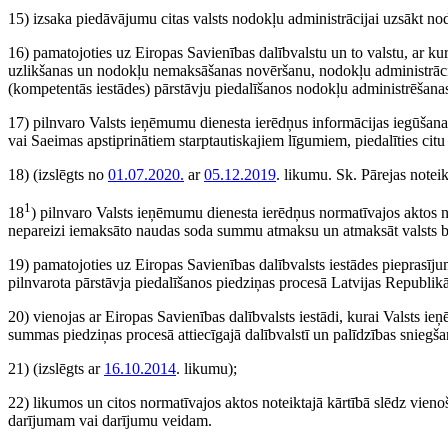
15) izsaka piedāvājumu citas valsts nodokļu administrācijai uzsākt no
16) pamatojoties uz Eiropas Savienības dalībvalstu un to valstu, ar ku
uzlikšanas un nodokļu nemaksāšanas novēršanu, nodokļu administrāciju
(kompetentās iestādes) pārstāvju piedalīšanos nodokļu administrēšana
17) pilnvaro Valsts ieņēmumu dienesta ierēdņus informācijas iegūšan
vai Saeimas apstiprinātiem starptautiskajiem līgumiem, piedalīties cit
18)
(izslēgts no
01.07.2020.
ar
05.12.2019
. likumu. Sk. Pārejas notei
1
18
) pilnvaro Valsts ieņēmumu dienesta ierēdņus normatīvajos aktos n
nepareizi iemaksāto naudas soda summu atmaksu un atmaksāt valsts 
19) pamatojoties uz Eiropas Savienības dalībvalsts iestādes pieprasīju
pilnvarota pārstāvja piedalīšanos piedziņas procesā Latvijas Republikā
20) vienojas ar Eiropas Savienības dalībvalsts iestādi, kurai Valsts i
summas piedziņas procesā attiecīgajā dalībvalstī un palīdzības sniegšan
21)
(izslēgts ar
16.10.2014
. likumu)
;
22) likumos un citos normatīvajos aktos noteiktajā kārtībā slēdz vien
darījumam vai darījumu veidam.