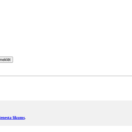
meklēt
enesta likums
.