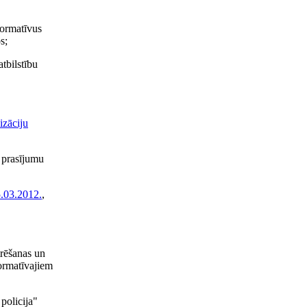
formatīvus
s;
tbilstību
izāciju
u prasījumu
.03.2012.
,
trēšanas un
normatīvajiem
policija"