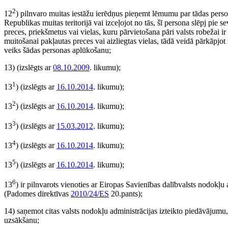
2
12
) pilnvaro muitas iestāžu ierēdņus pieņemt lēmumu par tādas person
Republikas muitas teritorijā vai izceļojot no tās, šī persona slēpj pie
preces, priekšmetus vai vielas, kuru pārvietošana pāri valsts robežai ir
muitošanai pakļautas preces vai aizliegtas vielas, tādā veidā pārkāpjot
veiks šādas personas aplūkošanu;
13)
(izslēgts ar
08.10.2009
. likumu)
;
1
13
)
(izslēgts ar
16.10.2014
. likumu)
;
2
13
)
(izslēgts ar
16.10.2014
. likumu)
;
3
13
)
(izslēgts ar
15.03.2012
. likumu)
;
4
13
)
(izslēgts ar
16.10.2014
. likumu)
;
5
13
)
(izslēgts ar
16.10.2014
. likumu)
;
6
13
) ir pilnvarots vienoties ar Eiropas Savienības dalībvalsts nodokļu
(Padomes direktīvas
2010/24/ES
20.pants);
14) saņemot citas valsts nodokļu administrācijas izteikto piedāvājumu
uzsākšanu;