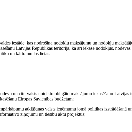
ārvaldes iestāde, kas nodrošina nodokļu maksājumu un nodokļu maksātāju
sēšanu Latvijas Republikas teritorijā, kā arī iekasē nodokļus, nodevas 
iku un kārto muitas lietas.
odevu un citu valsts noteikto obligāto maksājumu iekasēšanu Latvijas te
iekasēšanu Eiropas Savienības budžetam;
kumpārkāpumu atklāšanas valsts ieņēmumu jomā politikas izstrādāšanā un
informatīvo ziņojumu un tiesību aktu projektus;