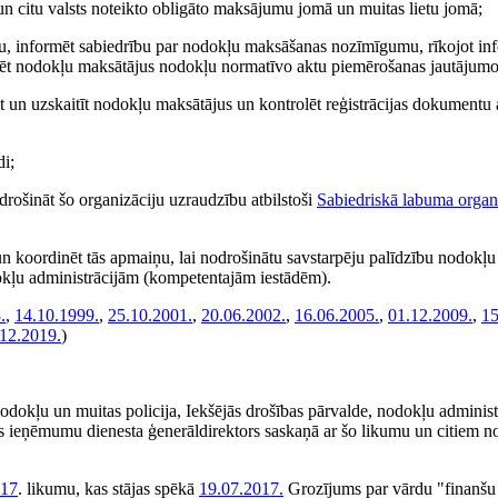
un citu valsts noteikto obligāto maksājumu jomā un muitas lietu jomā;
u, informēt sabiedrību par nodokļu maksāšanas nozīmīgumu, rīkojot in
ltēt nodokļu maksātājus nodokļu normatīvo aktu piemērošanas jautājumo
t un uzskaitīt nodokļu maksātājus un kontrolēt reģistrācijas dokumentu a
di;
drošināt šo organizāciju uzraudzību atbilstoši
Sabiedriskā labuma organ
 un koordinēt tās apmaiņu, lai nodrošinātu savstarpēju palīdzību nodokļ
dokļu administrācijām (kompetentajām iestādēm).
.
,
14.10.1999.
,
25.10.2001.
,
20.06.2002.
,
16.06.2005.
,
01.12.2009.
,
15
12.2019.
)
nodokļu un muitas policija, Iekšējās drošības pārvalde, nodokļu adminis
sts ieņēmumu dienesta ģenerāldirektors saskaņā ar šo likumu un citiem 
017
. likumu, kas stājas spēkā
19.07.2017.
Grozījums par vārdu "finanšu 