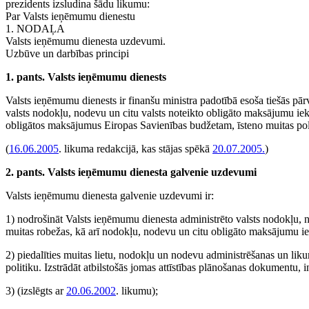
prezidents izsludina šādu likumu:
Par Valsts ieņēmumu dienestu
1. NODAĻA
Valsts ieņēmumu dienesta uzdevumi.
Uzbūve un darbības principi
1. pants. Valsts ieņēmumu dienests
Valsts ieņēmumu dienests ir finanšu ministra padotībā esoša tiešās p
valsts nodokļu, nodevu un citu valsts noteikto obligāto maksājumu ieka
obligātos maksājumus Eiropas Savienības budžetam, īsteno muitas polit
(
16.06.2005
. likuma redakcijā, kas stājas spēkā
20.07.2005.
)
2. pants. Valsts ieņēmumu dienesta galvenie uzdevumi
Valsts ieņēmumu dienesta galvenie uzdevumi ir:
1) nodrošināt Valsts ieņēmumu dienesta administrēto valsts nodokļu, n
muitas robežas, kā arī nodokļu, nodevu un citu obligāto maksājumu 
2) piedalīties muitas lietu, nodokļu un nodevu administrēšanas un li
politiku. Izstrādāt atbilstošās jomas attīstības plānošanas dokumentu, 
3)
(izslēgts ar
20.06.2002
. likumu)
;