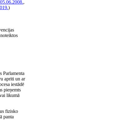
05.06.2008.
,
019.
)
vencijas
noteiktos
as Parlamenta
u apriti un ar
ocesa iestādē
ms pieņemts
 vai likumā
us fizisko
šā panta