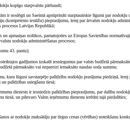
dokļu kopīgo starpvalstu pārbaudi;
rām ir noslēgti un Saeimā apstiprināti starptautiskie līgumi par nodokļu 
 (kompetento iestāžu) pieprasījumu, lemj par ārvalsts nodokļu adminis
s procesos Latvijas Republikā;
as un apmaiņas nolūkos, pamatojoties uz Eiropas Savienības normatīvaj
u valstu nodokļu administrēšanas procesos;
kumu 43. pantu);
oteiktajos gadījumos izskatīt iesniegumus par valsts budžetā pārmaksāt
budžetā pārmaksāto vai nepareizi iemaksāto naudas soda summu;
mu, kura lūgusi savstarpējo palīdzību nodokļu prasījuma piedziņā, lemj 
 un palīdzības sniegšanu tiesā;
eņēmumu dienests ir iesniedzis palīdzības pieprasījumu, par dalību nodok
u tiesā, un pilnvaro Valsts ieņēmumu dienesta ierēdni tajā piedalīties;
ošanos ar nodokļu maksātāju par tirgus cenas (vērtības) noteikšanu konk