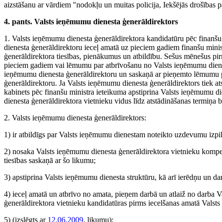
aizstāšanu ar vārdiem "nodokļu un muitas policija, Iekšējās drošības 
4. pants. Valsts ieņēmumu dienesta ģenerāldirektors
1. Valsts ieņēmumu dienesta ģenerāldirektora kandidatūru pēc finanšu
dienesta ģenerāldirektoru ieceļ amatā uz pieciem gadiem finanšu mini
ģenerāldirektora tiesības, pienākumus un atbildību. Sešus mēnešus p
pieciem gadiem vai lēmumu par atbrīvošanu no Valsts ieņēmumu dienes
ieņēmumu dienesta ģenerāldirektoru un saskaņā ar pieņemto lēmumu p
ģenerāldirektoru. Ja Valsts ieņēmumu dienesta ģenerāldirektors tiek a
kabinets pēc finanšu ministra ieteikuma apstiprina Valsts ieņēmumu d
dienesta ģenerāldirektora vietnieku vidus līdz atstādināšanas termiņa 
2. Valsts ieņēmumu dienesta ģenerāldirektors:
1) ir atbildīgs par Valsts ieņēmumu dienestam noteikto uzdevumu izpil
2) nosaka Valsts ieņēmumu dienesta ģenerāldirektora vietnieku kompet
tiesības saskaņā ar šo likumu;
3) apstiprina Valsts ieņēmumu dienesta struktūru, kā arī ierēdņu un da
4) ieceļ amatā un atbrīvo no amata, pieņem darbā un atlaiž no darba 
ģenerāldirektora vietnieku kandidatūras pirms iecelšanas amatā Valsts
5)
(izslēgts ar
12.06.2009
. likumu)
;