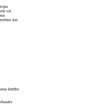
tvijas
audu vai
otas
ierēdni, kas
šanas kārtību
ārbaudes