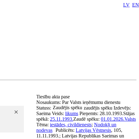
LV
EN
Tiesību akta pase
Nosaukums:
Par Valsts ieņēmumu dienestu
Zaudējis spēku
Statuss:
zaudējis spēku
Izdevējs:
Saeima
Veids:
likums
Pieņemts:
28.10.1993.
Stājas
spēkā:
25.11.1993.
Zaudē spēku:
01.01.2026.
Valsts
Tēma:
iestādes, civildienests
;
Nodokļi un
nodevas
Publicēts:
Latvijas Vēstnesis
, 105,
11.11.1993.; Latvijas Republikas Saeimas un