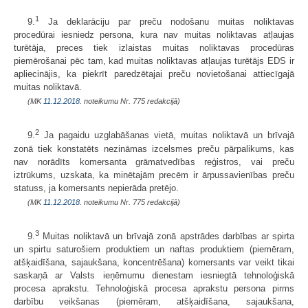
1
9.
Ja deklarāciju par preču nodošanu muitas noliktavas
procedūrai iesniedz persona, kura nav muitas noliktavas atļaujas
turētāja, preces tiek izlaistas muitas noliktavas procedūras
piemērošanai pēc tam, kad muitas noliktavas atļaujas turētājs EDS ir
apliecinājis, ka piekrīt paredzētajai preču novietošanai attiecīgajā
muitas noliktavā.
(MK
11.12.2018.
noteikumu Nr. 775 redakcijā)
2
9.
Ja pagaidu uzglabāšanas vietā, muitas noliktavā un brīvajā
zonā tiek konstatēts nezināmas izcelsmes preču pārpalikums, kas
nav norādīts komersanta grāmatvedības reģistros, vai preču
iztrūkums, uzskata, ka minētajām precēm ir ārpussavienības preču
statuss, ja komersants nepierāda pretējo.
(MK
11.12.2018.
noteikumu Nr. 775 redakcijā)
3
9.
Muitas noliktavā un brīvajā zonā apstrādes darbības ar spirta
un spirtu saturošiem produktiem un naftas produktiem (piemēram,
atšķaidīšana, sajaukšana, koncentrēšana) komersants var veikt tikai
saskaņā ar Valsts ieņēmumu dienestam iesniegtā tehnoloģiskā
procesa aprakstu. Tehnoloģiskā procesa aprakstu persona pirms
darbību veikšanas (piemēram, atšķaidīšana, sajaukšana,