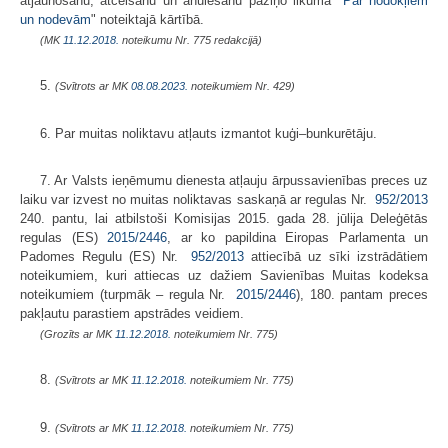
atjaunošanu, atcelšanu un anulēšanu paziņo likumā "
Par nodokļiem
un nodevām
" noteiktajā kārtībā.
(MK
11.12.2018.
noteikumu Nr. 775 redakcijā)
5.
(Svītrots ar MK
08.08.2023.
noteikumiem Nr. 429)
6. Par muitas noliktavu atļauts izmantot kuģi–bunkurētāju.
7. Ar Valsts ieņēmumu dienesta atļauju ārpussavienības preces uz
laiku var izvest no muitas noliktavas saskaņā ar regulas Nr.
952/2013
240. pantu, lai atbilstoši Komisijas 2015. gada 28. jūlija Deleģētās
regulas (ES)
2015/2446
, ar ko papildina Eiropas Parlamenta un
Padomes Regulu (ES) Nr.
952/2013
attiecībā uz sīki izstrādātiem
noteikumiem, kuri attiecas uz dažiem Savienības Muitas kodeksa
noteikumiem (turpmāk – regula Nr.
2015/2446
), 180. pantam preces
pakļautu parastiem apstrādes veidiem.
(Grozīts ar MK
11.12.2018.
noteikumiem Nr. 775)
8.
(Svītrots ar MK
11.12.2018.
noteikumiem Nr. 775)
9.
(Svītrots ar MK
11.12.2018.
noteikumiem Nr. 775)