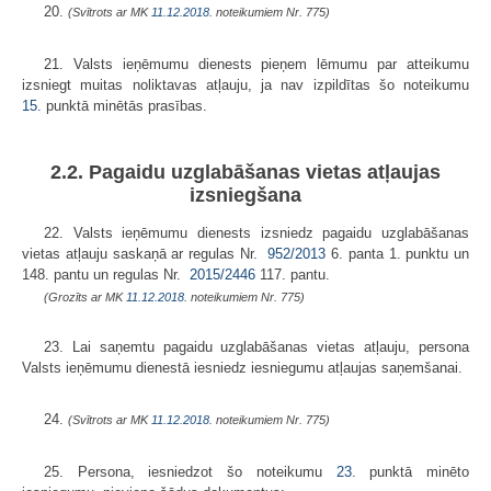
20.
(Svītrots ar MK
11.12.2018.
noteikumiem Nr. 775)
21. Valsts ieņēmumu dienests pieņem lēmumu par atteikumu
izsniegt muitas noliktavas atļauju, ja nav izpildītas šo noteikumu
15.
punktā minētās prasības.
2.2. Pagaidu uzglabāšanas vietas atļaujas
izsniegšana
22. Valsts ieņēmumu dienests izsniedz pagaidu uzglabāšanas
vietas atļauju saskaņā ar regulas Nr.
952/2013
6. panta 1. punktu un
148. pantu un regulas Nr.
2015/2446
117. pantu.
(Grozīts ar MK
11.12.2018.
noteikumiem Nr. 775)
23. Lai saņemtu pagaidu uzglabāšanas vietas atļauju, persona
Valsts ieņēmumu dienestā iesniedz iesniegumu atļaujas saņemšanai.
24.
(Svītrots ar MK
11.12.2018.
noteikumiem Nr. 775)
25. Persona, iesniedzot šo noteikumu
23.
punktā minēto