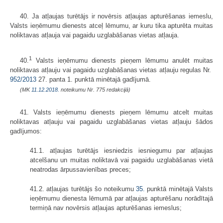
40. Ja atļaujas turētājs ir novērsis atļaujas apturēšanas iemeslu,
Valsts ieņēmumu dienests atceļ lēmumu, ar kuru tika apturēta muitas
noliktavas atļauja vai pagaidu uzglabāšanas vietas atļauja.
1
40.
Valsts ieņēmumu dienests pieņem lēmumu anulēt muitas
noliktavas atļauju vai pagaidu uzglabāšanas vietas atļauju regulas Nr.
952/2013
27. panta 1. punktā minētajā gadījumā.
(MK
11.12.2018.
noteikumu Nr. 775 redakcijā)
41. Valsts ieņēmumu dienests pieņem lēmumu atcelt muitas
noliktavas atļauju vai pagaidu uzglabāšanas vietas atļauju šādos
gadījumos:
41.1. atļaujas turētājs iesniedzis iesniegumu par atļaujas
atcelšanu un muitas noliktavā vai pagaidu uzglabāšanas vietā
neatrodas ārpussavienības preces;
41.2. atļaujas turētājs šo noteikumu
35.
punktā minētajā Valsts
ieņēmumu dienesta lēmumā par atļaujas apturēšanu norādītajā
termiņā nav novērsis atļaujas apturēšanas iemeslus;