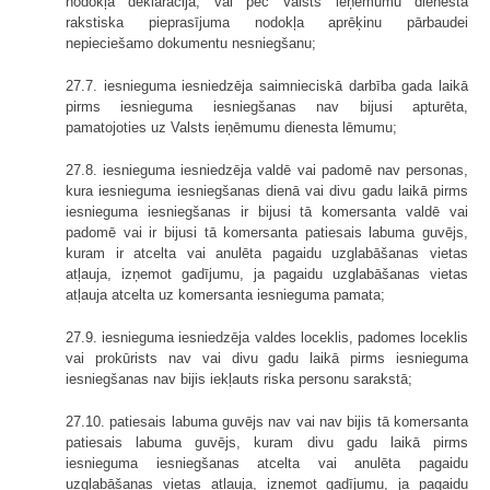
nodokļa deklarācijā, vai pēc Valsts ieņēmumu dienesta
rakstiska pieprasījuma nodokļa aprēķinu pārbaudei
nepieciešamo dokumentu nesniegšanu;
27.7. iesnieguma iesniedzēja saimnieciskā darbība gada laikā
pirms iesnieguma iesniegšanas nav bijusi apturēta,
pamatojoties uz Valsts ieņēmumu dienesta lēmumu;
27.8. iesnieguma iesniedzēja valdē vai padomē nav personas,
kura iesnieguma iesniegšanas dienā vai divu gadu laikā pirms
iesnieguma iesniegšanas ir bijusi tā komersanta valdē vai
padomē vai ir bijusi tā komersanta patiesais labuma guvējs,
kuram ir atcelta vai anulēta pagaidu uzglabāšanas vietas
atļauja, izņemot gadījumu, ja pagaidu uzglabāšanas vietas
atļauja atcelta uz komersanta iesnieguma pamata;
27.9. iesnieguma iesniedzēja valdes loceklis, padomes loceklis
vai prokūrists nav vai divu gadu laikā pirms iesnieguma
iesniegšanas nav bijis iekļauts riska personu sarakstā;
27.10. patiesais labuma guvējs nav vai nav bijis tā komersanta
patiesais labuma guvējs, kuram divu gadu laikā pirms
iesnieguma iesniegšanas atcelta vai anulēta pagaidu
uzglabāšanas vietas atļauja, izņemot gadījumu, ja pagaidu