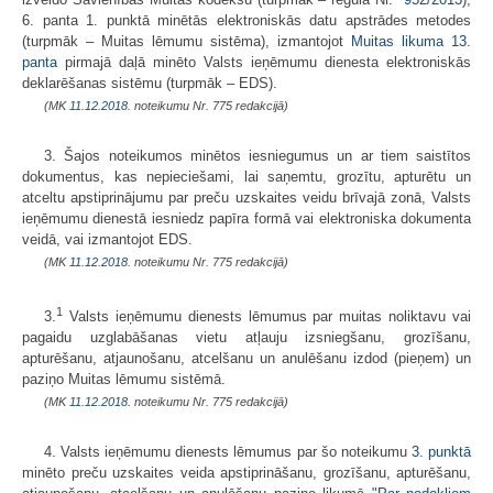
6. panta 1. punktā minētās elektroniskās datu apstrādes metodes
(turpmāk – Muitas lēmumu sistēma), izmantojot
Muitas likuma
13.
panta
pirmajā daļā minēto Valsts ieņēmumu dienesta elektroniskās
deklarēšanas sistēmu (turpmāk – EDS).
(MK
11.12.2018.
noteikumu Nr. 775 redakcijā)
3. Šajos noteikumos minētos iesniegumus un ar tiem saistītos
dokumentus, kas nepieciešami, lai saņemtu, grozītu, apturētu un
atceltu apstiprinājumu par preču uzskaites veidu brīvajā zonā, Valsts
ieņēmumu dienestā iesniedz papīra formā vai elektroniska dokumenta
veidā, vai izmantojot EDS.
(MK
11.12.2018.
noteikumu Nr. 775 redakcijā)
1
3.
Valsts ieņēmumu dienests lēmumus par muitas noliktavu vai
pagaidu uzglabāšanas vietu atļauju izsniegšanu, grozīšanu,
apturēšanu, atjaunošanu, atcelšanu un anulēšanu izdod (pieņem) un
paziņo Muitas lēmumu sistēmā.
(MK
11.12.2018.
noteikumu Nr. 775 redakcijā)
4. Valsts ieņēmumu dienests lēmumus par šo noteikumu
3. punktā
minēto preču uzskaites veida apstiprināšanu, grozīšanu, apturēšanu,