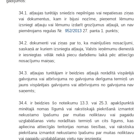
gadījumos:
34.1. atļaujas turētājs sniedzis nepilnīgas vai nepatiesas ziņas
vai dokumentus, kam ir bijusi nozīme, pieņemot lēmumu
izsniegt atļauju vai lēmumu izdarīt grozījumus atļaujā, un nav
piemērojams regulas Nr.
952/2013
27. panta 1. punkts;
34.2. dokumenti vai ziņas par to, ka mainījušies nosacījumi,
saskaņā ar kuriem izsniegta atļauja, Valsts ieņēmumu dienestā
ir iesniegtas vēlāk nekā piecu darbdienu laikā pēc attiecīgo
nosacījumu maiņas;
34.3. atļaujas turētājam ir beidzies atļaujā norādītā vispārējā
galvojuma vai atbrīvojuma no galvojuma derīguma termiņš un
jauns vispārējais galvojums vai atbrīvojums no galvojuma nav
saņemts;
34.4. ir beidzies šo noteikumu 13.3. vai 25.3. apakšpunktā
minētajā nomas līgumā vai rakstiskajā piekrišanā izmantot
nekustamo īpašumu par muitas noliktavu vai pagaidu
uzglabāšanas vietu norādītais termiņš un cits līgums, kas
apliecina attiecīgās teritorijas nomas tiesības, vai rakstiska
piekrišana izmantot nekustamo īpašumu par muitas noliktavu
vai pagaidu uzglabāšanas vietu nav iesniegta;