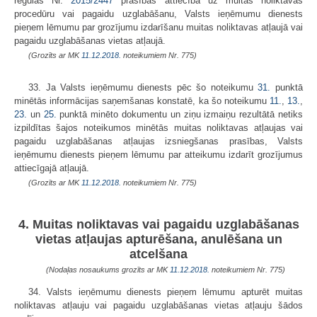
regulas Nr.
2015/2447
prasības attiecībā uz muitas noliktavas
procedūru vai pagaidu uzglabāšanu, Valsts ieņēmumu dienests
pieņem lēmumu par grozījumu izdarīšanu muitas noliktavas atļaujā vai
pagaidu uzglabāšanas vietas atļaujā.
(Grozīts ar MK
11.12.2018.
noteikumiem Nr. 775)
33. Ja Valsts ieņēmumu dienests pēc šo noteikumu
31.
punktā
minētās informācijas saņemšanas konstatē, ka šo noteikumu
11.
,
13.
,
23.
un
25.
punktā minēto dokumentu un ziņu izmaiņu rezultātā netiks
izpildītas šajos noteikumos minētās muitas noliktavas atļaujas vai
pagaidu uzglabāšanas atļaujas izsniegšanas prasības, Valsts
ieņēmumu dienests pieņem lēmumu par atteikumu izdarīt grozījumus
attiecīgajā atļaujā.
(Grozīts ar MK
11.12.2018.
noteikumiem Nr. 775)
4. Muitas noliktavas vai pagaidu uzglabāšanas
vietas atļaujas apturēšana, anulēšana un
atcelšana
(Nodaļas nosaukums grozīts ar MK
11.12.2018.
noteikumiem Nr. 775)
34. Valsts ieņēmumu dienests pieņem lēmumu apturēt muitas
noliktavas atļauju vai pagaidu uzglabāšanas vietas atļauju šādos