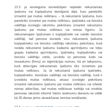
13.3. ja iesnieguma iesniedzējam nepieder nekustamais
īpašums vai kopīpašuma domājamā daļa, kuru paredzēts
izmantot par muitas noliktavu, – tā nekustamā īpašuma, kuru
paredzēts izmantot par muitas noliktavu, īpašnieka vai tiesiskā
valdītāja izsniegtu rakstisku piekrišanu izmantot nekustamo
īpašumu par muitas noliktavu vai nomas līgumu. Ja
nekustamajam īpašumam ir kopīpašnieki vai vairāki tiesiskie
valdītāji, tad persona iesniedz visu nekustamā īpašuma
kopīpašnieku vai tiesisko valdītāju rakstisku piekrišanu, kurā
norāda nekustamā īpašuma kadastra apzīmējumu vai telpu
grupas kadastra apzīmējumu, īpašnieka, kopīpašnieku vai
tiesisko valdītāju vārdu, uzvārdu un personas kodu vai
nosaukumu (firmu) un reģistrācijas numuru, kā arī laikposmu,
kurā attiecīgais nekustamais īpašums tiks izmantots par
muitas noliktavu. Ja tā nekustamā īpašuma īpašnieks,
kopīpašnieks, tiesiskais valdītājs vai tiesiskie valdītāji, kurā ir
izveidota muitas noliktava, atsauc izsniegto piekrišanu
izmantot nekustamo īpašumu par muitas noliktavu vai izbeidz
nomas attiecības, tad muitas noliktavas turētājs vai minētās
personas rakstiski informē Valsts ieņēmumu dienestu ne vēlāk
kā 30 dienas pirms atsaukšanas termiņa iestāšanās;