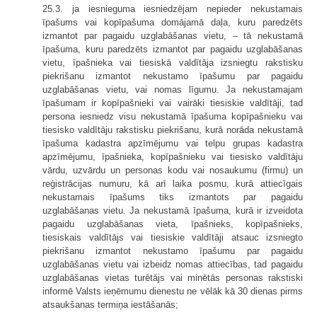
25.3. ja iesnieguma iesniedzējam nepieder nekustamais
īpašums vai kopīpašuma domājamā daļa, kuru paredzēts
izmantot par pagaidu uzglabāšanas vietu, – tā nekustamā
īpašuma, kuru paredzēts izmantot par pagaidu uzglabāšanas
vietu, īpašnieka vai tiesiskā valdītāja izsniegtu rakstisku
piekrišanu izmantot nekustamo īpašumu par pagaidu
uzglabāšanas vietu, vai nomas līgumu. Ja nekustamajam
īpašumam ir kopīpašnieki vai vairāki tiesiskie valdītāji, tad
persona iesniedz visu nekustamā īpašuma kopīpašnieku vai
tiesisko valdītāju rakstisku piekrišanu, kurā norāda nekustamā
īpašuma kadastra apzīmējumu vai telpu grupas kadastra
apzīmējumu, īpašnieka, kopīpašnieku vai tiesisko valdītāju
vārdu, uzvārdu un personas kodu vai nosaukumu (firmu) un
reģistrācijas numuru, kā arī laika posmu, kurā attiecīgais
nekustamais īpašums tiks izmantots par pagaidu
uzglabāšanas vietu. Ja nekustamā īpašuma, kurā ir izveidota
pagaidu uzglabāšanas vieta, īpašnieks, kopīpašnieks,
tiesiskais valdītājs vai tiesiskie valdītāji atsauc izsniegto
piekrišanu izmantot nekustamo īpašumu par pagaidu
uzglabāšanas vietu vai izbeidz nomas attiecības, tad pagaidu
uzglabāšanas vietas turētājs vai minētās personas rakstiski
informē Valsts ieņēmumu dienestu ne vēlāk kā 30 dienas pirms
atsaukšanas termiņa iestāšanās;