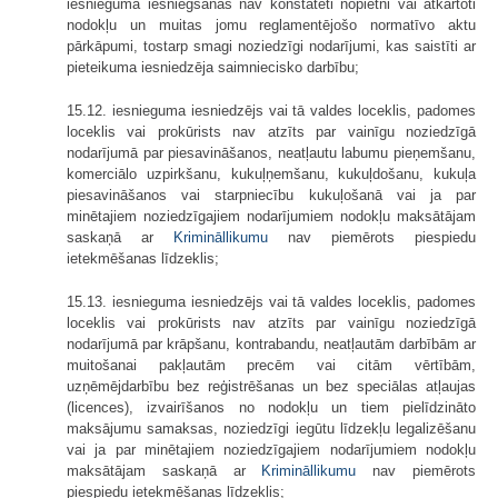
iesnieguma iesniegšanas nav konstatēti nopietni vai atkārtoti
nodokļu un muitas jomu reglamentējošo normatīvo aktu
pārkāpumi, tostarp smagi noziedzīgi nodarījumi, kas saistīti ar
pieteikuma iesniedzēja saimniecisko darbību;
15.12. iesnieguma iesniedzējs vai tā valdes loceklis, padomes
loceklis vai prokūrists nav atzīts par vainīgu noziedzīgā
nodarījumā par piesavināšanos, neatļautu labumu pieņemšanu,
komerciālo uzpirkšanu, kukuļņemšanu, kukuļdošanu, kukuļa
piesavināšanos vai starpniecību kukuļošanā vai ja par
minētajiem noziedzīgajiem nodarījumiem nodokļu maksātājam
saskaņā ar
Krimināllikumu
nav piemērots piespiedu
ietekmēšanas līdzeklis;
15.13. iesnieguma iesniedzējs vai tā valdes loceklis, padomes
loceklis vai prokūrists nav atzīts par vainīgu noziedzīgā
nodarījumā par krāpšanu, kontrabandu, neatļautām darbībām ar
muitošanai pakļautām precēm vai citām vērtībām,
uzņēmējdarbību bez reģistrēšanas un bez speciālas atļaujas
(licences), izvairīšanos no nodokļu un tiem pielīdzināto
maksājumu samaksas, noziedzīgi iegūtu līdzekļu legalizēšanu
vai ja par minētajiem noziedzīgajiem nodarījumiem nodokļu
maksātājam saskaņā ar
Krimināllikumu
nav piemērots
piespiedu ietekmēšanas līdzeklis;