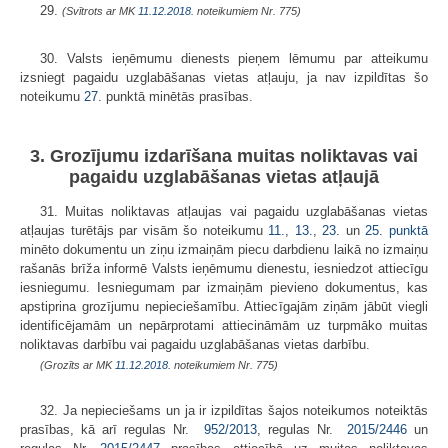
29.
(Svītrots ar MK
11.12.2018.
noteikumiem Nr. 775)
30. Valsts ieņēmumu dienests pieņem lēmumu par atteikumu
izsniegt pagaidu uzglabāšanas vietas atļauju, ja nav izpildītas šo
noteikumu
27.
punktā minētās prasības.
3. Grozījumu izdarīšana muitas noliktavas vai
pagaidu uzglabāšanas vietas atļaujā
31. Muitas noliktavas atļaujas vai pagaidu uzglabāšanas vietas
atļaujas turētājs par visām šo noteikumu
11.
,
13.
,
23.
un
25. punktā
minēto dokumentu un ziņu izmaiņām piecu darbdienu laikā no izmaiņu
rašanās brīža informē Valsts ieņēmumu dienestu, iesniedzot attiecīgu
iesniegumu. Iesniegumam par izmaiņām pievieno dokumentus, kas
apstiprina grozījumu nepieciešamību. Attiecīgajām ziņām jābūt viegli
identificējamām un nepārprotami attiecināmām uz turpmāko muitas
noliktavas darbību vai pagaidu uzglabāšanas vietas darbību.
(Grozīts ar MK
11.12.2018.
noteikumiem Nr. 775)
32. Ja nepieciešams un ja ir izpildītas šajos noteikumos noteiktās
prasības, kā arī regulas Nr.
952/2013
, regulas Nr.
2015/2446
un