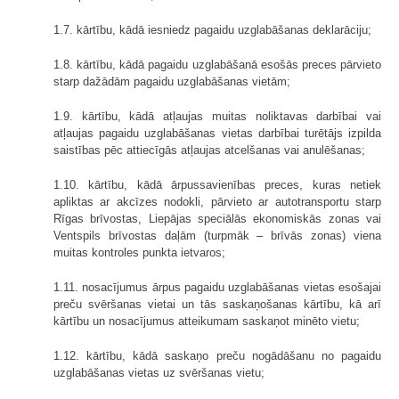
1.7. kārtību, kādā iesniedz pagaidu uzglabāšanas deklarāciju;
1.8. kārtību, kādā pagaidu uzglabāšanā esošās preces pārvieto
starp dažādām pagaidu uzglabāšanas vietām;
1.9. kārtību, kādā atļaujas muitas noliktavas darbībai vai
atļaujas pagaidu uzglabāšanas vietas darbībai turētājs izpilda
saistības pēc attiecīgās atļaujas atcelšanas vai anulēšanas;
1.10. kārtību, kādā ārpussavienības preces, kuras netiek
apliktas ar akcīzes nodokli, pārvieto ar autotransportu starp
Rīgas brīvostas, Liepājas speciālās ekonomiskās zonas vai
Ventspils brīvostas daļām (turpmāk – brīvās zonas) viena
muitas kontroles punkta ietvaros;
1.11. nosacījumus ārpus pagaidu uzglabāšanas vietas esošajai
preču svēršanas vietai un tās saskaņošanas kārtību, kā arī
kārtību un nosacījumus atteikumam saskaņot minēto vietu;
1.12. kārtību, kādā saskaņo preču nogādāšanu no pagaidu
uzglabāšanas vietas uz svēršanas vietu;