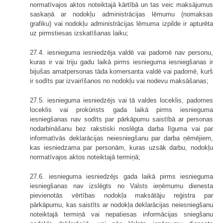
normatīvajos aktos noteiktajā kārtībā un tas veic maksājumus
saskaņā ar nodokļu administrācijas lēmumu (nomaksas
grafiku) vai nodokļu administrācijas lēmuma izpilde ir apturēta
uz pirmstiesas izskatīšanas laiku;
27.4. iesnieguma iesniedzēja valdē vai padomē nav personu,
kuras ir vai triju gadu laikā pirms iesnieguma iesniegšanas ir
bijušas amatpersonas tāda komersanta valdē vai padomē, kurš
ir sodīts par izvairīšanos no nodokļu vai nodevu maksāšanas;
27.5. iesnieguma iesniedzējs vai tā valdes loceklis, padomes
loceklis vai prokūrists gada laikā pirms iesnieguma
iesniegšanas nav sodīts par pārkāpumu saistībā ar personas
nodarbināšanu bez rakstiski noslēgta darba līguma vai par
informatīvās deklarācijas neiesniegšanu par darba ņēmējiem,
kas iesniedzama par personām, kuras uzsāk darbu, nodokļu
normatīvajos aktos noteiktajā termiņā;
27.6. iesnieguma iesniedzējs gada laikā pirms iesnieguma
iesniegšanas nav izslēgts no Valsts ieņēmumu dienesta
pievienotās vērtības nodokļa maksātāju reģistra par
pārkāpumu, kas saistīts ar nodokļa deklarācijas neiesniegšanu
noteiktajā termiņā vai nepatiesas informācijas sniegšanu