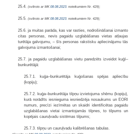
25.4.
(svītrots ar MK
08.08.2023.
noteikumiem Nr. 429);
25.5.
(svītrots ar MK
08.08.2023.
noteikumiem Nr. 429);
25.6. ja muitas parāda, kas var rasties, nodrošināšanai izmanto
citas personas, nevis pagaidu uzglabāšanas vietas atļaujas
turētāja galvojumu, – šīs personas rakstisku apliecinājumu tās
galvojuma izmantošanai;
25.7. ja pagaidu uzglabāšanas vietu paredzēts izveidot kuģī–
bunkurētājā:
25.7.1. kuģa–bunkurētāja kuģošanas spējas apliecību
(kopiju);
25.7.2. kuģa–bunkurētāja tilpņu izvietojuma shēmu (kopiju),
kurā norādīts iesnieguma iesniedzēja nosaukums un EORI
numurs, precīzi iezīmētas un skaidri identificētas pagaidu
uzglabāšanas vietai izmantojamās tilpnes, to tilpums un
kopējais cauruļvadu sistēmas tilpums;
25.7.3. tilpņu un cauruļvadu kalibrēšanas tabulas.