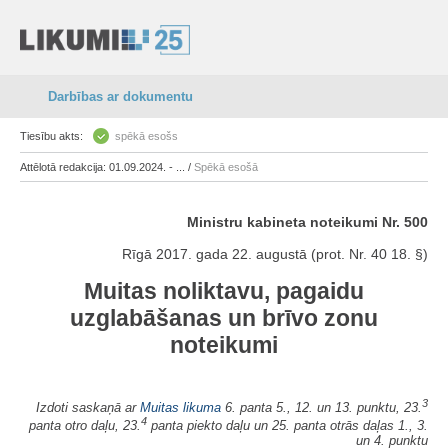
Darbības ar dokumentu
Tiesību akts:
spēkā esošs
Attēlotā redakcija: 01.09.2024. - ... /
Spēkā esošā
Ministru kabineta noteikumi Nr. 500
Rīgā 2017. gada 22. augustā (prot. Nr. 40 18. §)
Muitas noliktavu, pagaidu
uzglabāšanas un brīvo zonu
noteikumi
3
Izdoti saskaņā ar
Muitas likuma
6. panta 5., 12. un 13. punktu, 23.
4
panta otro daļu, 23.
panta piekto daļu un 25. panta otrās daļas 1., 3.
un 4. punktu