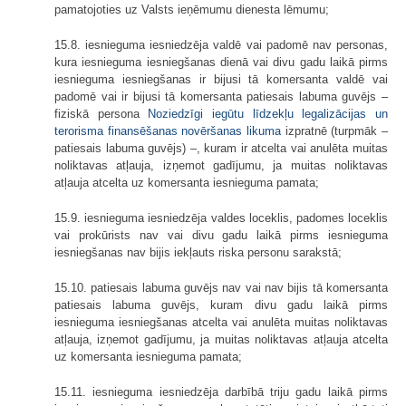
pamatojoties uz Valsts ieņēmumu dienesta lēmumu;
15.8. iesnieguma iesniedzēja valdē vai padomē nav personas,
kura iesnieguma iesniegšanas dienā vai divu gadu laikā pirms
iesnieguma iesniegšanas ir bijusi tā komersanta valdē vai
padomē vai ir bijusi tā komersanta patiesais labuma guvējs –
fiziskā persona
Noziedzīgi iegūtu līdzekļu legalizācijas un
terorisma finansēšanas novēršanas likuma
izpratnē (turpmāk –
patiesais labuma guvējs) –, kuram ir atcelta vai anulēta muitas
noliktavas atļauja, izņemot gadījumu, ja muitas noliktavas
atļauja atcelta uz komersanta iesnieguma pamata;
15.9. iesnieguma iesniedzēja valdes loceklis, padomes loceklis
vai prokūrists nav vai divu gadu laikā pirms iesnieguma
iesniegšanas nav bijis iekļauts riska personu sarakstā;
15.10. patiesais labuma guvējs nav vai nav bijis tā komersanta
patiesais labuma guvējs, kuram divu gadu laikā pirms
iesnieguma iesniegšanas atcelta vai anulēta muitas noliktavas
atļauja, izņemot gadījumu, ja muitas noliktavas atļauja atcelta
uz komersanta iesnieguma pamata;
15.11. iesnieguma iesniedzēja darbībā triju gadu laikā pirms