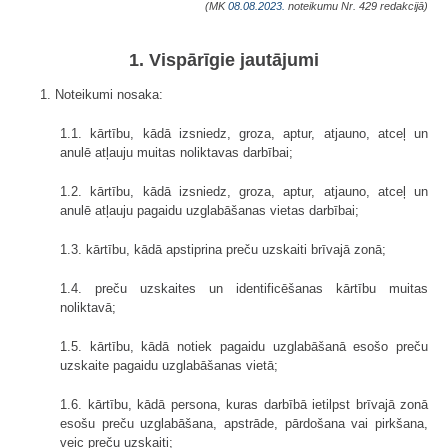
(MK
08.08.2023.
noteikumu Nr. 429 redakcijā)
1. Vispārīgie jautājumi
1. Noteikumi nosaka:
1.1. kārtību, kādā izsniedz, groza, aptur, atjauno, atceļ un
anulē atļauju muitas noliktavas darbībai;
1.2. kārtību, kādā izsniedz, groza, aptur, atjauno, atceļ un
anulē atļauju pagaidu uzglabāšanas vietas darbībai;
1.3. kārtību, kādā apstiprina preču uzskaiti brīvajā zonā;
1.4. preču uzskaites un identificēšanas kārtību muitas
noliktavā;
1.5. kārtību, kādā notiek pagaidu uzglabāšanā esošo preču
uzskaite pagaidu uzglabāšanas vietā;
1.6. kārtību, kādā persona, kuras darbībā ietilpst brīvajā zonā
esošu preču uzglabāšana, apstrāde, pārdošana vai pirkšana,
veic preču uzskaiti;