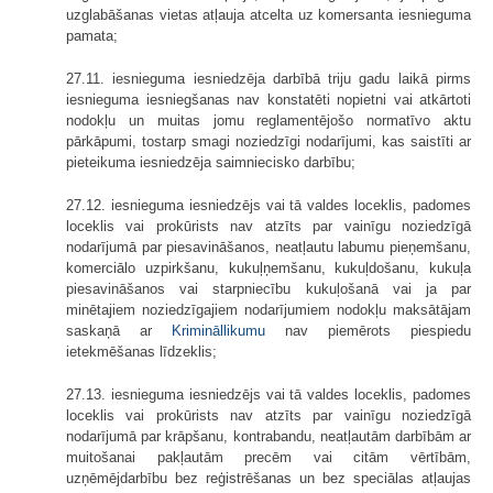
uzglabāšanas vietas atļauja atcelta uz komersanta iesnieguma
pamata;
27.11. iesnieguma iesniedzēja darbībā triju gadu laikā pirms
iesnieguma iesniegšanas nav konstatēti nopietni vai atkārtoti
nodokļu un muitas jomu reglamentējošo normatīvo aktu
pārkāpumi, tostarp smagi noziedzīgi nodarījumi, kas saistīti ar
pieteikuma iesniedzēja saimniecisko darbību;
27.12. iesnieguma iesniedzējs vai tā valdes loceklis, padomes
loceklis vai prokūrists nav atzīts par vainīgu noziedzīgā
nodarījumā par piesavināšanos, neatļautu labumu pieņemšanu,
komerciālo uzpirkšanu, kukuļņemšanu, kukuļdošanu, kukuļa
piesavināšanos vai starpniecību kukuļošanā vai ja par
minētajiem noziedzīgajiem nodarījumiem nodokļu maksātājam
saskaņā ar
Krimināllikumu
nav piemērots piespiedu
ietekmēšanas līdzeklis;
27.13. iesnieguma iesniedzējs vai tā valdes loceklis, padomes
loceklis vai prokūrists nav atzīts par vainīgu noziedzīgā
nodarījumā par krāpšanu, kontrabandu, neatļautām darbībām ar
muitošanai pakļautām precēm vai citām vērtībām,
uzņēmējdarbību bez reģistrēšanas un bez speciālas atļaujas