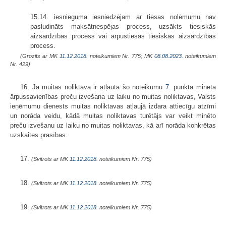
15.14. iesnieguma iesniedzējam ar tiesas nolēmumu nav
pasludināts maksātnespējas process, uzsākts tiesiskās
aizsardzības process vai ārpustiesas tiesiskās aizsardzības
process.
(Grozīts ar MK
11.12.2018.
noteikumiem Nr. 775; MK
08.08.2023.
noteikumiem
Nr. 429)
16. Ja muitas noliktavā ir atļauta šo noteikumu
7.
punktā minētā
ārpussavienības preču izvešana uz laiku no muitas noliktavas, Valsts
ieņēmumu dienests muitas noliktavas atļaujā izdara attiecīgu atzīmi
un norāda veidu, kādā muitas noliktavas turētājs var veikt minēto
preču izvešanu uz laiku no muitas noliktavas, kā arī norāda konkrētas
uzskaites prasības.
17.
(Svītrots ar MK
11.12.2018.
noteikumiem Nr. 775)
18.
(Svītrots ar MK
11.12.2018.
noteikumiem Nr. 775)
19.
(Svītrots ar MK
11.12.2018.
noteikumiem Nr. 775)