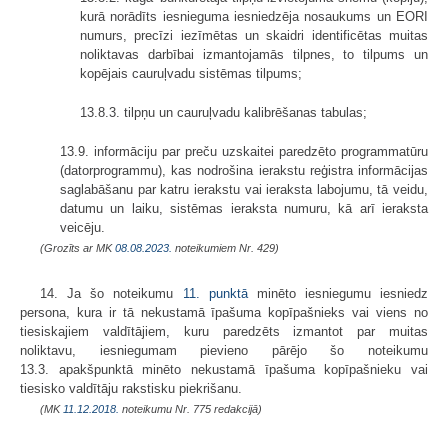
kurā norādīts iesnieguma iesniedzēja nosaukums un EORI
numurs, precīzi iezīmētas un skaidri identificētas muitas
noliktavas darbībai izmantojamās tilpnes, to tilpums un
kopējais cauruļvadu sistēmas tilpums;
13.8.3. tilpņu un cauruļvadu kalibrēšanas tabulas;
13.9. informāciju par preču uzskaitei paredzēto programmatūru
(datorprogrammu), kas nodrošina ierakstu reģistra informācijas
saglabāšanu par katru ierakstu vai ieraksta labojumu, tā veidu,
datumu un laiku, sistēmas ieraksta numuru, kā arī ieraksta
veicēju.
(Grozīts ar MK
08.08.2023.
noteikumiem Nr. 429)
14. Ja šo noteikumu
11. punktā
minēto iesniegumu iesniedz
persona, kura ir tā nekustamā īpašuma kopīpašnieks vai viens no
tiesiskajiem valdītājiem, kuru paredzēts izmantot par muitas
noliktavu, iesniegumam pievieno pārējo šo noteikumu
13.3. apakšpunktā minēto nekustamā īpašuma kopīpašnieku vai
tiesisko valdītāju rakstisku piekrišanu.
(MK
11.12.2018.
noteikumu Nr. 775 redakcijā)