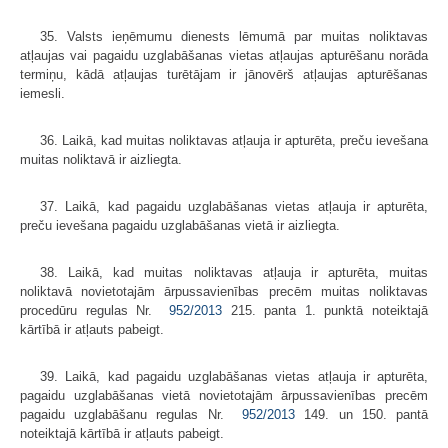
35. Valsts ieņēmumu dienests lēmumā par muitas noliktavas
atļaujas vai pagaidu uzglabāšanas vietas atļaujas apturēšanu norāda
termiņu, kādā atļaujas turētājam ir jānovērš atļaujas apturēšanas
iemesli.
36. Laikā, kad muitas noliktavas atļauja ir apturēta, preču ievešana
muitas noliktavā ir aizliegta.
37. Laikā, kad pagaidu uzglabāšanas vietas atļauja ir apturēta,
preču ievešana pagaidu uzglabāšanas vietā ir aizliegta.
38. Laikā, kad muitas noliktavas atļauja ir apturēta, muitas
noliktavā novietotajām ārpussavienības precēm muitas noliktavas
procedūru regulas Nr.
952/2013
215. panta 1. punktā noteiktajā
kārtībā ir atļauts pabeigt.
39. Laikā, kad pagaidu uzglabāšanas vietas atļauja ir apturēta,
pagaidu uzglabāšanas vietā novietotajām ārpussavienības precēm
pagaidu uzglabāšanu regulas Nr.
952/2013
149. un 150. pantā
noteiktajā kārtībā ir atļauts pabeigt.