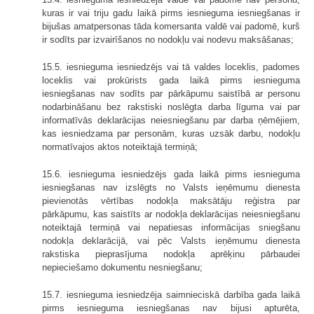
kuras ir vai triju gadu laikā pirms iesnieguma iesniegšanas ir
bijušas amatpersonas tāda komersanta valdē vai padomē, kurš
ir sodīts par izvairīšanos no nodokļu vai nodevu maksāšanas;
15.5. iesnieguma iesniedzējs vai tā valdes loceklis, padomes
loceklis vai prokūrists gada laikā pirms iesnieguma
iesniegšanas nav sodīts par pārkāpumu saistībā ar personu
nodarbināšanu bez rakstiski noslēgta darba līguma vai par
informatīvās deklarācijas neiesniegšanu par darba ņēmējiem,
kas iesniedzama par personām, kuras uzsāk darbu, nodokļu
normatīvajos aktos noteiktajā termiņā;
15.6. iesnieguma iesniedzējs gada laikā pirms iesnieguma
iesniegšanas nav izslēgts no Valsts ieņēmumu dienesta
pievienotās vērtības nodokļa maksātāju reģistra par
pārkāpumu, kas saistīts ar nodokļa deklarācijas neiesniegšanu
noteiktajā termiņā vai nepatiesas informācijas sniegšanu
nodokļa deklarācijā, vai pēc Valsts ieņēmumu dienesta
rakstiska pieprasījuma nodokļa aprēķinu pārbaudei
nepieciešamo dokumentu nesniegšanu;
15.7. iesnieguma iesniedzēja saimnieciskā darbība gada laikā
pirms iesnieguma iesniegšanas nav bijusi apturēta,