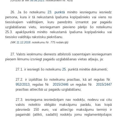
(Grozīts ar MK
08.08.2023.
noteikumiem Nr. 429)
26. Ja šo noteikumu
23. punktā
minēto iesniegumu iesniedz
persona, kura ir tā nekustamā īpašuma kopīpašnieks vai viens no
tiesiskajiem valdītājiem, kuru paredzēts izmantot par pagaidu
uzglabāšanas vietu, iesniegumam pievieno pārējo šo noteikumu
25.3. apakšpunktā minēto nekustamā īpašuma kopīpašnieku vai
tiesisko valdītāju rakstisku piekrišanu.
(MK
11.12.2018.
noteikumu Nr. 775 redakcijā)
27. Valsts ieņēmumu dienests atbilstoši saņemtajam iesniegumam
pieņem lēmumu izsniegt pagaidu uzglabāšanas vietas atļauju, ja:
27.1. ir iesniegti šo noteikumu
25.
punktā minētie dokumenti;
27.2. ir izpildītas šo noteikumu prasības, kā arī regulas Nr.
952/2013
, regulas Nr.
2015/2446
un regulas Nr.
2015/2447
prasības attiecībā uz pagaidu uzglabāšanu;
27.3. iesnieguma iesniedzējam nav nodokļu, nodevu vai citu
valsts noteikto obligāto maksājumu parādu, kas kopā
pārsniedz 150
euro
, vai attiecīgo maksājumu termiņi ir
pagarināti (atlikti, sadalīti) nodokļu jomu reglamentējošajos