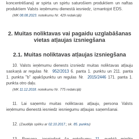
koncentrēšana) ar spirta un spirtu saturošiem produktiem un naftas
produktiem Valsts ieņēmumu dienestā iesniedz, izmantojot EDS.
(MK
08.08.2023.
noteikumu Nr. 429 redakcijā)
2. Muitas noliktavas vai pagaidu uzglabāšanas
vietas atļaujas izsniegšana
2.1. Muitas noliktavas atļaujas izsniegšana
10. Valsts ieņēmumu dienests izsniedz muitas noliktavas atļauju
saskaņā ar regulas Nr.
952/2013
6. panta 1. punktu un 211. panta
1. punkta "b" apakšpunktu un regulas Nr.
2015/2446
171. panta 1.
punkta otro daļu.
(MK
11.12.2018.
noteikumu Nr. 775 redakcijā)
11. Lai saņemtu muitas noliktavas atļauju, persona Valsts
ieņēmumu dienestā iesniedz iesniegumu atļaujas saņemšanai.
12.
(Zaudējis spēku ar
02.10.2017.
; sk.
85. punktu
)
13. Persona, iesniedzot šo noteikumu
11.
punktā minēto