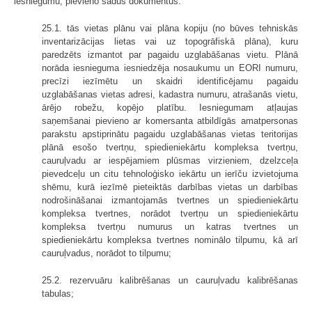
iesniegumu, pievieno šādus dokumentus:
25.1. tās vietas plānu vai plāna kopiju (no būves tehniskās
inventarizācijas lietas vai uz topogrāfiskā plāna), kuru
paredzēts izmantot par pagaidu uzglabāšanas vietu. Plānā
norāda iesnieguma iesniedzēja nosaukumu un EORI numuru,
precīzi iezīmētu un skaidri identificējamu pagaidu
uzglabāšanas vietas adresi, kadastra numuru, atrašanās vietu,
ārējo robežu, kopējo platību. Iesniegumam atļaujas
saņemšanai pievieno ar komersanta atbildīgās amatpersonas
parakstu apstiprinātu pagaidu uzglabāšanas vietas teritorijas
plānā esošo tvertņu, spiedieniekārtu kompleksa tvertņu,
cauruļvadu ar iespējamiem plūsmas virzieniem, dzelzceļa
pievedceļu un citu tehnoloģisko iekārtu un ierīču izvietojuma
shēmu, kurā iezīmē pieteiktās darbības vietas un darbības
nodrošināšanai izmantojamās tvertnes un spiedieniekārtu
kompleksa tvertnes, norādot tvertņu un spiedieniekārtu
kompleksa tvertņu numurus un katras tvertnes un
spiedieniekārtu kompleksa tvertnes nominālo tilpumu, kā arī
cauruļvadus, norādot to tilpumu;
25.2. rezervuāru kalibrēšanas un cauruļvadu kalibrēšanas
tabulas;