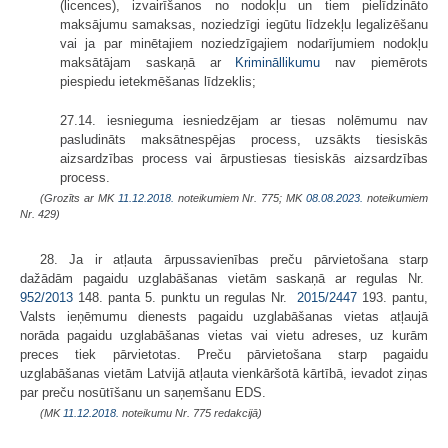
(licences), izvairīšanos no nodokļu un tiem pielīdzināto
maksājumu samaksas, noziedzīgi iegūtu līdzekļu legalizēšanu
vai ja par minētajiem noziedzīgajiem nodarījumiem nodokļu
maksātājam saskaņā ar
Krimināllikumu
nav piemērots
piespiedu ietekmēšanas līdzeklis;
27.14. iesnieguma iesniedzējam ar tiesas nolēmumu nav
pasludināts maksātnespējas process, uzsākts tiesiskās
aizsardzības process vai ārpustiesas tiesiskās aizsardzības
process.
(Grozīts ar MK
11.12.2018.
noteikumiem Nr. 775; MK
08.08.2023.
noteikumiem
Nr. 429)
28. Ja ir atļauta ārpussavienības preču pārvietošana starp
dažādām pagaidu uzglabāšanas vietām saskaņā ar regulas Nr.
952/2013
148. panta 5. punktu un regulas Nr.
2015/2447
193. pantu,
Valsts ieņēmumu dienests pagaidu uzglabāšanas vietas atļaujā
norāda pagaidu uzglabāšanas vietas vai vietu adreses, uz kurām
preces tiek pārvietotas. Preču pārvietošana starp pagaidu
uzglabāšanas vietām Latvijā atļauta vienkāršotā kārtībā, ievadot ziņas
par preču nosūtīšanu un saņemšanu EDS.
(MK
11.12.2018.
noteikumu Nr. 775 redakcijā)