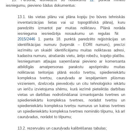
iesniegumu, pievieno šādus dokumentus:
13.1. tās vietas plānu vai plāna kopiju (no būves tehniskās
inventarizācijas lietas vai uz topogrāfiskā plāna), kuru
paredzēts izmantot par muitas noliktavu. Plānā norāda
iesnieguma iesniedzēja nosaukumu un regulas Nr.
2015/2446
1. panta 18. punktā paredzēto reģistrācijas un
identifikācijas numuru (turpmāk – EORI numurs), precīzi
iezīmētu un skaidri identificējamu muitas noliktavas adresi,
kadastra numuru, atrašanās vietu, ārējo robežu, kopējo platību.
Iesniegumam atļaujas saņemšanai pievieno ar komersanta
atbildīgās amatpersonas parakstu apstiprinātu muitas
noliktavas teritorijas plānā esošo tvertņu, spiedieniekārtu
kompleksa tvertņu, cauruļvadu ar iespējamiem plūsmas
virzieniem, dzelzceļa pievedceļu un citu tehnoloģisko iekārtu
un ierīču izvietojuma shēmu, kurā iezīmē pieteiktās darbības
vietas un darbības nodrošināšanai izmantojamās tvertnes un
spiedieniekārtu kompleksa tvertnes, norādot tvertņu un
spiedieniekārtu kompleksa tvertņu numurus un katras tvertnes
un spiedieniekārtu kompleksa tvertnes nominālo tilpumu, kā arī
cauruļvadus, norādot to tilpumu;
13.2. rezervuāru un cauruļvadu kalibrēšanas tabulas;