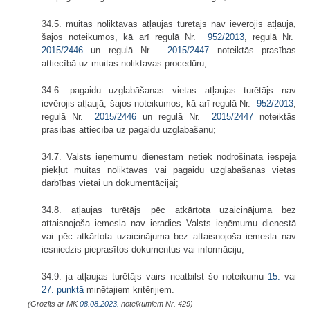
34.5. muitas noliktavas atļaujas turētājs nav ievērojis atļaujā,
šajos noteikumos, kā arī regulā Nr.
952/2013
, regulā Nr.
2015/2446
un regulā Nr.
2015/2447
noteiktās prasības
attiecībā uz muitas noliktavas procedūru;
34.6. pagaidu uzglabāšanas vietas atļaujas turētājs nav
ievērojis atļaujā, šajos noteikumos, kā arī regulā Nr.
952/2013
,
regulā Nr.
2015/2446
un regulā Nr.
2015/2447
noteiktās
prasības attiecībā uz pagaidu uzglabāšanu;
34.7. Valsts ieņēmumu dienestam netiek nodrošināta iespēja
piekļūt muitas noliktavas vai pagaidu uzglabāšanas vietas
darbības vietai un dokumentācijai;
34.8. atļaujas turētājs pēc atkārtota uzaicinājuma bez
attaisnojoša iemesla nav ieradies Valsts ieņēmumu dienestā
vai pēc atkārtota uzaicinājuma bez attaisnojoša iemesla nav
iesniedzis pieprasītos dokumentus vai informāciju;
34.9. ja atļaujas turētājs vairs neatbilst šo noteikumu
15.
vai
27. punktā
minētajiem kritērijiem.
(Grozīts ar MK
08.08.2023.
noteikumiem Nr. 429)