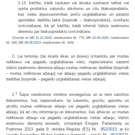
1.13. kārtību, kādā saskaņo vai atsaka saskaņot naftas vai
spirta produktus saturošu atkritumu un citu blakusproduktu,
kas rodas ārpussavienības preču uzglabāšanas un parasto
apstrādes darbību laikā (turpmāk – blakusprodukti), izvešanu
iznīcināšanai, kā arī kārtību, kādā informē Valsts ieņēmumu
dienestu par blakusproduktu iznīcināšanu.
(Grozīts ar MK
11.12.2018.
noteikumiem Nr. 775; MK
02.09.2020.
noteikumiem
Nr. 546; MK
08.08.2023.
noteikumiem Nr. 429)
2. Lai teritoriju (tai skaitā ēkas un būves) izmantotu par muitas
noliktavu vai pagaidu uzglabāšanas vietu, nepieciešams saņemt
Valsts ieņēmumu dienesta atļauju muitas noliktavas darbībai (turpmāk
– muitas noliktavas atļauja) vai atļauju pagaidu uzglabāšanas vietas
darbībai (turpmāk – pagaidu uzglabāšanas vietas atļauja).
1
2.
Šajos noteikumos minētos iesniegumus un ar tiem saistītos
dokumentus, kas nepieciešami, lai saņemtu, grozītu, apturētu un
atceltu muitas noliktavas atļauju vai pagaidu uzglabāšanas vietas
atļauju, kā arī citu informāciju un dokumentus, kas attiecas uz muitas
noliktavas atļauju vai pagaidu uzglabāšanas vietas atļauju, Valsts
ieņēmumu dienestā iesniedz, izmantojot Eiropas Parlamenta un
Padomes 2013. gada 9. oktobra Regulas (ES) Nr.
952/2013
, ar ko
izveido Savienības Muitas kodeksu (turpmāk – regula Nr.
952/2013
),