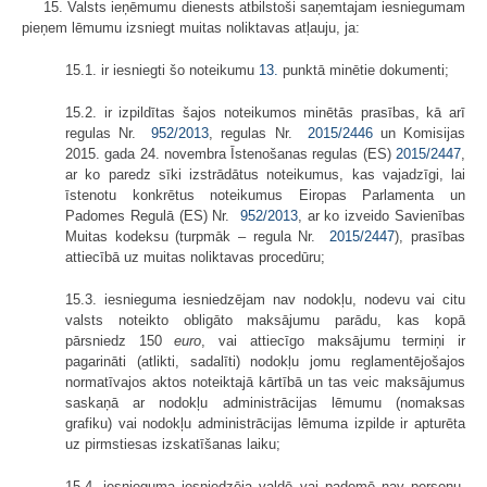
15. Valsts ieņēmumu dienests atbilstoši saņemtajam iesniegumam
pieņem lēmumu izsniegt muitas noliktavas atļauju, ja:
15.1. ir iesniegti šo noteikumu
13.
punktā minētie dokumenti;
15.2. ir izpildītas šajos noteikumos minētās prasības, kā arī
regulas Nr.
952/2013
, regulas Nr.
2015/2446
un Komisijas
2015. gada 24. novembra Īstenošanas regulas (ES)
2015/2447
,
ar ko paredz sīki izstrādātus noteikumus, kas vajadzīgi, lai
īstenotu konkrētus noteikumus Eiropas Parlamenta un
Padomes Regulā (ES) Nr.
952/2013
, ar ko izveido Savienības
Muitas kodeksu (turpmāk – regula Nr.
2015/2447
), prasības
attiecībā uz muitas noliktavas procedūru;
15.3. iesnieguma iesniedzējam nav nodokļu, nodevu vai citu
valsts noteikto obligāto maksājumu parādu, kas kopā
pārsniedz 150
euro
, vai attiecīgo maksājumu termiņi ir
pagarināti (atlikti, sadalīti) nodokļu jomu reglamentējošajos
normatīvajos aktos noteiktajā kārtībā un tas veic maksājumus
saskaņā ar nodokļu administrācijas lēmumu (nomaksas
grafiku) vai nodokļu administrācijas lēmuma izpilde ir apturēta
uz pirmstiesas izskatīšanas laiku;
15.4. iesnieguma iesniedzēja valdē vai padomē nav personu,