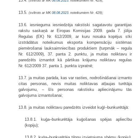
13.4.
(svītrots ar MK
08.08.2023.
noteikumiem Nr. 429);
13.5.
(svītrots ar MK
08.08.2023.
noteikumiem Nr. 429);
13.6. iesnieguma iesniedzēja rakstiski sagatavotu garantijas
rakstu saskaņā ar Eiropas Komisijas 2009. gada 7. jūlija
Regulas (EK) Nr. 612/2009, ar kuru nosaka kopējus sīki
izstrādātus noteikumus eksporta kompensāciju sistēmas
piemērošanai lauksaimniecības produktiem (turpmāk – regula
Nr. 612/2009), 37. panta 2. punktu, ja muitas noliktavu ir
paredzēts izmantot kā pārtikas krājumu noliktavu regulas
Nr. 612/2009 37. panta 1. punkta izpratnē;
13.7. ja muitas parāda, kas var rasties, nodrošināšanai izmanto
citas personas, nevis muitas noliktavas atļaujas turētāja
galvojumu, – šīs personas rakstisku apliecinājumu tās
galvojuma izmantošanai;
13.8. ja muitas noliktavu paredzēts izveidot kuģī–bunkurētājā:
13.8.1. kuģa–bunkurētāja kuģošanas spējas apliecību
(kopiju);
13.8.2. kuģa–bunkurētāja tilpņu izvietojuma shēmu (kopiju),