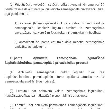
(5) Privatizāciju veicošā institūcija drīkst pieņemt lēmumu par šā
panta trešajā daļā minētā jaunizveidotā zemesgabala privatizāciju tikai
tajā gadījumā, ja:
1) tās ēkas (būves) īpašnieks, kura atrodas uz jaunizveidotā
zemesgabala, iesniedz lūgumu turpināt tā zemesgabala
privatizāciju, uz kuru šim īpašniekam ir pirmpirkuma tiesības;
2) apmaksāti šā panta ceturtajā daļā minētie zemesgabala
sadalīšanas izdevumi.
11.pants. Apbūvēta zemesgabala ieguldīšana
kapitālsabiedrības pamatkapitālā privatizācijas procesā
(1) Apbūvētu zemesgabalu drīkst ieguldīt tikai tās
kapitālsabiedrības pamatkapitālā, kuras īpašumā atrodas uz šā
zemesgabala esošās ēkas (būves).
(2) Lēmumu par apbūvēta valsts zemesgabala ieguldīšanu
kapitālsabiedrības pamatkapitālā pieņem Ministru kabinets.
(3) Lēmumu par apbūvēta pašvaldības zemesgabala ieguldīšanu