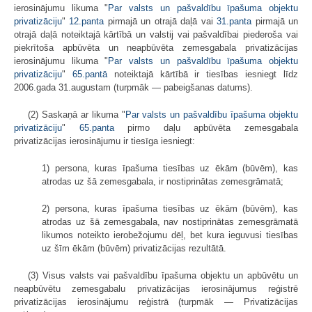
ierosinājumu likuma "
Par valsts un pašvaldību īpašuma objektu
privatizāciju
"
12.panta
pirmajā un otrajā daļā vai
31.panta
pirmajā un
otrajā daļā noteiktajā kārtībā un valstij vai pašvaldībai piederoša vai
piekrītoša apbūvēta un neapbūvēta zemesgabala privatizācijas
ierosinājumu likuma "
Par valsts un pašvaldību īpašuma objektu
privatizāciju
"
65.pantā
noteiktajā kārtībā ir tiesības iesniegt līdz
2006.gada 31.augustam (turpmāk — pabeigšanas datums).
(2) Saskaņā ar likuma "
Par valsts un pašvaldību īpašuma objektu
privatizāciju
"
65.panta
pirmo daļu apbūvēta zemesgabala
privatizācijas ierosinājumu ir tiesīga iesniegt:
1) persona, kuras īpašuma tiesības uz ēkām (būvēm), kas
atrodas uz šā zemesgabala, ir nostiprinātas zemesgrāmatā;
2) persona, kuras īpašuma tiesības uz ēkām (būvēm), kas
atrodas uz šā zemesgabala, nav nostiprinātas zemesgrāmatā
likumos noteikto ierobežojumu dēļ, bet kura ieguvusi tiesības
uz šīm ēkām (būvēm) privatizācijas rezultātā.
(3) Visus valsts vai pašvaldību īpašuma objektu un apbūvētu un
neapbūvētu zemesgabalu privatizācijas ierosinājumus reģistrē
privatizācijas ierosinājumu reģistrā (turpmāk — Privatizācijas