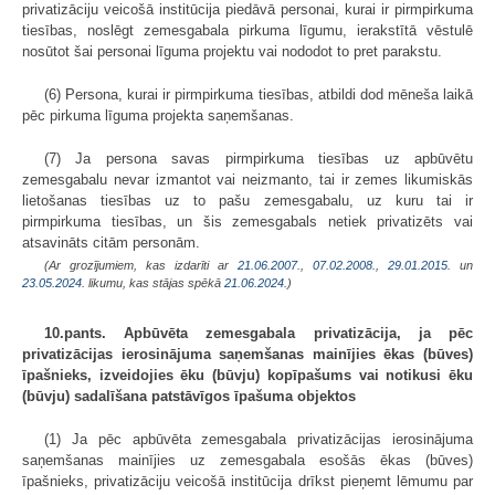
privatizāciju veicošā institūcija piedāvā personai, kurai ir pirmpirkuma
tiesības, noslēgt zemesgabala pirkuma līgumu, ierakstītā vēstulē
nosūtot šai personai līguma projektu vai nododot to pret parakstu.
(6) Persona, kurai ir pirmpirkuma tiesības, atbildi dod mēneša laikā
pēc pirkuma līguma projekta saņemšanas.
(7) Ja persona savas pirmpirkuma tiesības uz apbūvētu
zemesgabalu nevar izmantot vai neizmanto, tai ir zemes likumiskās
lietošanas tiesības uz to pašu zemesgabalu, uz kuru tai ir
pirmpirkuma tiesības, un šis zemesgabals netiek privatizēts vai
atsavināts citām personām.
(Ar grozījumiem, kas izdarīti ar
21.06.2007.
,
07.02.2008.
,
29.01.2015.
un
23.05.2024
. likumu, kas stājas spēkā
21.06.2024.
)
10.pants. Apbūvēta zemesgabala privatizācija, ja pēc
privatizācijas ierosinājuma saņemšanas mainījies ēkas (būves)
īpašnieks, izveidojies ēku (būvju) kopīpašums vai notikusi ēku
(būvju) sadalīšana patstāvīgos īpašuma objektos
(1) Ja pēc apbūvēta zemesgabala privatizācijas ierosinājuma
saņemšanas mainījies uz zemesgabala esošās ēkas (būves)
īpašnieks, privatizāciju veicošā institūcija drīkst pieņemt lēmumu par