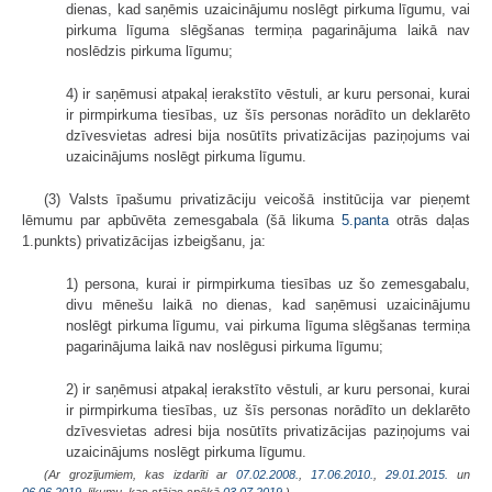
dienas, kad saņēmis uzaicinājumu noslēgt pirkuma līgumu, vai
pirkuma līguma slēgšanas termiņa pagarinājuma laikā nav
noslēdzis pirkuma līgumu;
4) ir saņēmusi atpakaļ ierakstīto vēstuli, ar kuru personai, kurai
ir pirmpirkuma tiesības, uz šīs personas norādīto un deklarēto
dzīvesvietas adresi bija nosūtīts privatizācijas paziņojums vai
uzaicinājums noslēgt pirkuma līgumu.
(3) Valsts īpašumu privatizāciju veicošā institūcija var pieņemt
lēmumu par apbūvēta zemesgabala (šā likuma
5.panta
otrās daļas
1.punkts) privatizācijas izbeigšanu, ja:
1) persona, kurai ir pirmpirkuma tiesības uz šo zemesgabalu,
divu mēnešu laikā no dienas, kad saņēmusi uzaicinājumu
noslēgt pirkuma līgumu, vai pirkuma līguma slēgšanas termiņa
pagarinājuma laikā nav noslēgusi pirkuma līgumu;
2) ir saņēmusi atpakaļ ierakstīto vēstuli, ar kuru personai, kurai
ir pirmpirkuma tiesības, uz šīs personas norādīto un deklarēto
dzīvesvietas adresi bija nosūtīts privatizācijas paziņojums vai
uzaicinājums noslēgt pirkuma līgumu.
(Ar grozījumiem, kas izdarīti ar
07.02.2008.
,
17.06.2010.
,
29.01.2015.
un
06.06.2019
. likumu, kas stājas spēkā
03.07.2019.
)