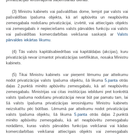
(3) Ministru kabinets vai pašvaldības dome, lemjot par valsts vai
pašvaldības īpašuma objekta, kā arī apbūvēta un neapbūvēta
zemesgabala nodošanu privatizācijai, izvērtē, vai attiecīgais objekts
vai zemesgabals ir nepieciešams valsts pārvaldes funkciju vai valsts
vai pašvaldības komercdarbības veikšanai saskaņā ar
Valsts
pārvaldes iekārtas likumu
.
(4) Tās valsts kapitālsabiedrības vai kapitāldaļas (akcijas), kuru
privatizācijā nevar izmantot privatizācijas sertifikātus, nosaka Ministru
kabinets.
(5) Tikai Ministru kabinets var pieņemt lēmumu par atteikumu
nodot privatizācijai valsts īpašuma objektu, šā likuma
5.panta
otrās
daļas 2.punktā minēto apbūvētu zemesgabalu, kā arī neapbūvētu
zemesgabalu. Ministrijas vai citas institūcijas iebildumi pret konkrētā
valsts īpašuma nodošanu privatizācijai nevar būt par pamatu tam, lai
šā valsts īpašuma privatizācijas ierosinājumu Ministru kabinets
neizskatītu pēc būtības. Lēmumā par atteikumu nodot privatizācijai
valsts īpašuma objektu, šā likuma
5.panta
otrās daļas 2.punktā
minēto apbūvētu zemesgabalu, kā arī neapbūvētu zemesgabalu
norādāms, kuras valsts pārvaldes funkcijas veikšanai vai kādas
komercdarbības veikšanai attiecīgais objekts vai zemesgabals