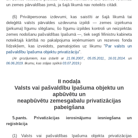
un zemes pārvaldības jomā, ja šajā likumā nav noteikts citādi.
(6) Privātpersonas izdevumi, kas saistīti ar šajā likumā tai
deleģētā valsts pārvaldes uzdevuma izpildi — zemes izpirkuma
(pirkuma) līgumu slēgšanu, šo līgumu izpildes kontroli un neizpirktās
zemes nodošanu pašvaldības īpašumā —, tiek segti Ministru kabineta
noteiktajā kārtībā no pakalpojuma ieņēmumiem un rezerves fonda
līdzekļiem, kas izveidots, pamatojoties uz likumu "
Par valsts un
pašvaldību īpašuma objektu privatizāciju
".
(Ar grozījumiem, kas izdarīti ar
21.06.2007.
,
05.05.2011.
,
16.01.2014.
un
06.06.2019
. likumu, kas stājas spēkā
03.07.2019.
)
II nodaļa
Valsts vai pašvaldību īpašuma objektu un
apbūvētu un
neapbūvētu zemesgabalu privatizācijas
pabeigšana
5.pants. Privatizācijas ierosinājumu iesniegšana un
reģistrācija
(1) Valsts vai pašvaldības īpašuma objekta privatizācijas