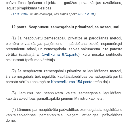
pašvaldības īpašuma objekta — garāžas privatizācijas uzsākšanu,
iegūst pirmpirkuma tiesības.
(
17.06.2010
. likuma redakcijā, kas stājas spēkā
01.07.2010.
)
12.pants. Neapbūvētu zemesgabalu privatizācijas nosacījumi
(1) Ja neapbūvētu zemesgabalu privatizē ar pārdošanas metodi,
piemēro privatizācijas paņēmienu — pārdošana izsolē, nepiemērojot
pretendentu atlasi, un zemesgabala izsoles sākumcena ir tā parastā
vērtība (saskaņā ar
Civillikuma
871.pantu
), kuru nosaka sertificēts
nekustamā īpašuma vērtētājs.
(2) Ja neapbūvētu zemesgabalu privatizē ar ieguldīšanas metodi,
šis zemesgabals tiek ieguldīts kapitālsabiedrības pamatkapitālā par tā
parasto vērtību saskaņā ar
Komerclikuma
154.panta
trešo daļu.
(3) Lēmumu par neapbūvēta valsts zemesgabala ieguldīšanu
kapitālsabiedrības pamatkapitālā pieņem Ministru kabinets.
(4) Lēmumu par neapbūvēta pašvaldības zemesgabala ieguldīšanu
kapitālsabiedrības pamatkapitālā pieņem attiecīgās pašvaldības
dome.