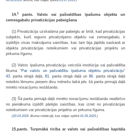
1
14.
pants. Valsts vai pašvaldības īpašuma objekta un
zemesgabalu privatizācijas pabeigšana
(1) Privatizācija uzskatāma par pabeigtu ar brīdi, kad privatizācijas
subjekts, kurš ieguvis privatizējamo objektu vai zemesgabalu, ir
izpildījis visas maksājuma saistības, kas tam bija jāpilda saskaņā ar
objekta privatizācijas noteikumiem vai privatizācijas projektu un
pirkuma līgumu.
(2) Valsts īpašuma privatizāciju veicošā institūcija vai pašvaldība
likuma "
Par valsts un pašvaldību īpašuma objektu privatizāciju
"
43.
panta otrajā daļā,
81.
panta otrajā daļā un
86.
panta otrajā daļā
noteikto lēmumu pieņem divu mēnešu laikā pēc šā panta pirmajā daļā
minēto nosacījumu iestāšanās.
(3) Šā panta pirmajā daļā minēto nosacījumu iestāšanās neatbrīvo
no pienākuma izpildīt pārējās saistības, kas izriet no privatizācijas
noteikumiem vai privatizācijas projekta un pirkuma līguma.
(
20.03.2025
. likuma redakcijā, kas stājas spēkā
01.05.2025.
)
15.pants. Turpmākā rīcība ar valsts vai pašvaldības kapitāla