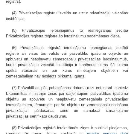
reģistrs).
(4) Privatizācijas reģistru izveido un uztur privatizāciju veicošās
institūcijas.
(5) Privatizācijas ierosinājumus to iesniegšanas secībā
Privatizācijas reģistrā reģistrē šo ierosinājumu saņemšanas dienā.
(6) Privatizācijas reģistrā ierosinājumu iesniegšanas secībā
reģistrē arī visus tos valsts vai pašvaldību īpašuma objektu un
apbūvētu un neapbūvētu zemesgabalu privatizācijas ierosinājumus,
kurus privatizāciju veicošā institūcija ir saņēmusi pirms šā likuma
spēkā stāšanās un par kuros minētajiem objektiem vai
zemesgabaliem nav noslēgts pirkuma līgums.
(7) Pašvaldības pēc pabeigšanas datuma reizi ceturksnī iesniedz
Ekonomikas ministrijai ziņas par saņemtajiem pašvaldības īpašuma
objektu un apbūvētu un neapbūvētu zemesgabalu privatizācijas
ierosinājumiem, lēmumiem par šo objektu un zemesgabalu nodošanu
privatizācijai, pārdošanas cenu un samaksai izmantojamo
privatizācijas sertifikātu daudzumu.
(8) Privatizācijas reģistrā ierakstāmās ziņas ir publiski pieejamas,
izņemot tās ziņas, kuras saskaņā ar
Fizisko personu datu