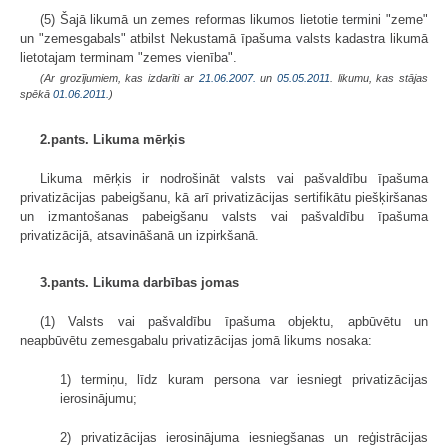
(5) Šajā likumā un zemes reformas likumos lietotie termini "zeme"
un "zemesgabals" atbilst Nekustamā īpašuma valsts kadastra likumā
lietotajam terminam "zemes vienība".
(Ar grozījumiem, kas izdarīti ar
21.06.2007.
un
05.05.2011
. likumu, kas stājas
spēkā
01.06.2011.
)
2.pants. Likuma mērķis
Likuma mērķis ir nodrošināt valsts vai pašvaldību īpašuma
privatizācijas pabeigšanu, kā arī privatizācijas sertifikātu piešķiršanas
un izmantošanas pabeigšanu valsts vai pašvaldību īpašuma
privatizācijā, atsavināšanā un izpirkšanā.
3.pants. Likuma darbības jomas
(1) Valsts vai pašvaldību īpašuma objektu, apbūvētu un
neapbūvētu zemesgabalu privatizācijas jomā likums nosaka:
1) termiņu, līdz kuram persona var iesniegt privatizācijas
ierosinājumu;
2) privatizācijas ierosinājuma iesniegšanas un reģistrācijas