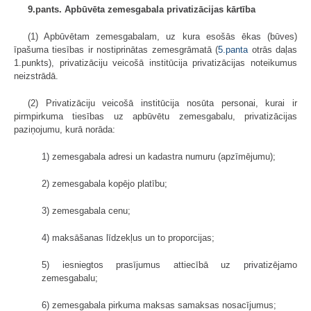
9.pants. Apbūvēta zemesgabala privatizācijas kārtība
(1) Apbūvētam zemesgabalam, uz kura esošās ēkas (būves)
īpašuma tiesības ir nostiprinātas zemesgrāmatā (
5.panta
otrās daļas
1.punkts), privatizāciju veicošā institūcija privatizācijas noteikumus
neizstrādā.
(2) Privatizāciju veicošā institūcija nosūta personai, kurai ir
pirmpirkuma tiesības uz apbūvētu zemesgabalu, privatizācijas
paziņojumu, kurā norāda:
1) zemesgabala adresi un kadastra numuru (apzīmējumu);
2) zemesgabala kopējo platību;
3) zemesgabala cenu;
4) maksāšanas līdzekļus un to proporcijas;
5) iesniegtos prasījumus attiecībā uz privatizējamo
zemesgabalu;
6) zemesgabala pirkuma maksas samaksas nosacījumus;