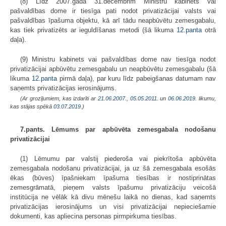
(8) Līdz 2007.gada 31.decembrim Ministru kabinets vai
pašvaldības dome ir tiesīga pati nodot privatizācijai valsts vai
pašvaldības īpašuma objektu, kā arī tādu neapbūvētu zemesgabalu,
kas tiek privatizēts ar ieguldīšanas metodi (šā likuma
12.panta
otrā
daļa).
(9) Ministru kabinets vai pašvaldības dome nav tiesīga nodot
privatizācijai apbūvētu zemesgabalu un neapbūvētu zemesgabalu (šā
likuma
12.panta
pirmā daļa), par kuru līdz pabeigšanas datumam nav
saņemts privatizācijas ierosinājums.
(Ar grozījumiem, kas izdarīti ar
21.06.2007.
,
05.05.2011.
un
06.06.2019
. likumu,
kas stājas spēkā
03.07.2019.
)
7.pants. Lēmums par apbūvēta zemesgabala nodošanu
privatizācijai
(1) Lēmumu par valstij piederoša vai piekrītoša apbūvēta
zemesgabala nodošanu privatizācijai, ja uz šā zemesgabala esošās
ēkas (būves) īpašniekam īpašuma tiesības ir nostiprinātas
zemesgrāmatā, pieņem valsts īpašumu privatizāciju veicošā
institūcija ne vēlāk kā divu mēnešu laikā no dienas, kad saņemts
privatizācijas ierosinājums un visi privatizācijai nepieciešamie
dokumenti, kas apliecina personas pirmpirkuma tiesības.