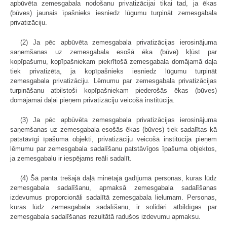
apbūvēta zemesgabala nodošanu privatizācijai tikai tad, ja ēkas
(būves) jaunais īpašnieks iesniedz lūgumu turpināt zemesgabala
privatizāciju.
(2) Ja pēc apbūvēta zemesgabala privatizācijas ierosinājuma
saņemšanas uz zemesgabala esošā ēka (būve) kļūst par
kopīpašumu, kopīpašniekam piekrītošā zemesgabala domājamā daļa
tiek privatizēta, ja kopīpašnieks iesniedz lūgumu turpināt
zemesgabala privatizāciju. Lēmumu par zemesgabala privatizācijas
turpināšanu atbilstoši kopīpašniekam piederošās ēkas (būves)
domājamai daļai pieņem privatizāciju veicošā institūcija.
(3) Ja pēc apbūvēta zemesgabala privatizācijas ierosinājuma
saņemšanas uz zemesgabala esošās ēkas (būves) tiek sadalītas kā
patstāvīgi īpašuma objekti, privatizāciju veicošā institūcija pieņem
lēmumu par zemesgabala sadalīšanu patstāvīgos īpašuma objektos,
ja zemesgabalu ir iespējams reāli sadalīt.
(4) Šā panta trešajā daļā minētajā gadījumā personas, kuras lūdz
zemesgabala sadalīšanu, apmaksā zemesgabala sadalīšanas
izdevumus proporcionāli sadalītā zemesgabala lielumam. Personas,
kuras lūdz zemesgabala sadalīšanu, ir solidāri atbildīgas par
zemesgabala sadalīšanas rezultātā radušos izdevumu apmaksu.