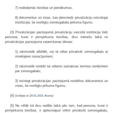
7) nododamās tiesības un pienākumus;
8) dokumentus un ziņas, kas jāiesniedz privatizāciju veicošajai
institūcijai, lai noslēgtu zemesgabala pirkuma līgumu.
(3) Privatizācijas paziņojumā privatizāciju veicošā institūcija lūdz
personai, kurai ir pirmpirkuma tiesības, divu mēnešu laikā no
privatizācijas paziņojuma saņemšanas dienas:
1) rakstveidā atbildēt, vai tā vēlas privatizēt zemesgabalu ar
minētajiem nosacījumiem;
2) rakstveidā norādīt tai vēlamo samaksas termiņu norēķiniem
par zemesgabalu;
3) iesniegt privatizācijas paziņojumā norādītos dokumentus un
ziņas, lai noslēgtu pirkuma līgumu.
(4)
(Izslēgta ar
29.01.2015
. likumu)
(5) Ne vēlāk kā divu nedēļu laikā pēc tam, kad persona, kurai ir
pirmpirkuma tiesības, ir apliecinājusi vēlmi privatizēt zemesgabalu,