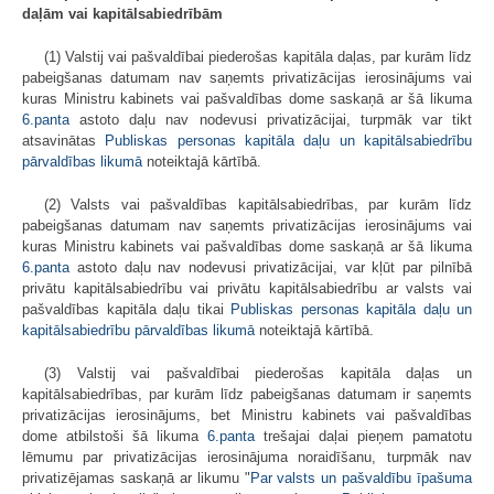
daļām vai kapitālsabiedrībām
(1) Valstij vai pašvaldībai piederošas kapitāla daļas, par kurām līdz
pabeigšanas datumam nav saņemts privatizācijas ierosinājums vai
kuras Ministru kabinets vai pašvaldības dome saskaņā ar šā likuma
6.panta
astoto daļu nav nodevusi privatizācijai, turpmāk var tikt
atsavinātas
Publiskas personas kapitāla daļu un kapitālsabiedrību
pārvaldības likumā
noteiktajā kārtībā.
(2) Valsts vai pašvaldības kapitālsabiedrības, par kurām līdz
pabeigšanas datumam nav saņemts privatizācijas ierosinājums vai
kuras Ministru kabinets vai pašvaldības dome saskaņā ar šā likuma
6.panta
astoto daļu nav nodevusi privatizācijai, var kļūt par pilnībā
privātu kapitālsabiedrību vai privātu kapitālsabiedrību ar valsts vai
pašvaldības kapitāla daļu tikai
Publiskas personas kapitāla daļu un
kapitālsabiedrību pārvaldības likumā
noteiktajā kārtībā.
(3) Valstij vai pašvaldībai piederošas kapitāla daļas un
kapitālsabiedrības, par kurām līdz pabeigšanas datumam ir saņemts
privatizācijas ierosinājums, bet Ministru kabinets vai pašvaldības
dome atbilstoši šā likuma
6.panta
trešajai daļai pieņem pamatotu
lēmumu par privatizācijas ierosinājuma noraidīšanu, turpmāk nav
privatizējamas saskaņā ar likumu "
Par valsts un pašvaldību īpašuma