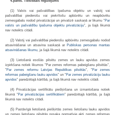
4.pants. Tiesiskais regulējums
(1) Valsts vai pašvaldības īpašuma objektu un valstij vai
pašvaldībai piederošu vai piekrītošu apbūvētu un neapbūvētu
zemesgabalu nodod privatizācijai un privatizē saskaņā ar likumu "
Par
valsts un pašvaldību īpašuma objektu privatizāciju
", ja šajā likumā
nav noteikts citādi.
(2) Valstij vai pašvaldībai piederošu apbūvētu zemesgabalu nodod
atsavināšanai un atsavina saskaņā ar
Publiskas personas mantas
atsavināšanas likumu
, ja šajā likumā nav noteikts citādi.
(3) Lietošanā esošās pilsētu zemes un lauku apvidus zemes
izpirkšana notiek likumos "Par zemes reformas pabeigšanu pilsētās",
"
Par zemes reformu Latvijas Republikas pilsētās
", "
Par zemes
reformas pabeigšanu lauku apvidos
" un "
Par zemes privatizāciju lauku
apvidos
" paredzētajā kārtībā, ja šajā likumā nav noteikts citādi.
(4) Privatizācijas sertifikātu piešķiršana un izmantošana notiek
likumā "
Par privatizācijas sertifikātiem
" paredzētajā kārtībā, ja šajā
likumā nav noteikts citādi.
(5) Pastāvīgā lietošanā piešķirtās zemes lietošanu lauku apvidos
un zemes lietošanu pilsētās nosaka normatīvie akti zemes reformas