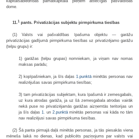
kapitālsabiedrības pamatkapitālā pieņem attiecīgās pašvaldības
dome.
1
11.
pants. Privatizācijas subjektu pirmpirkuma tiesības
(1) Valsts vai pašvaldības īpašuma objektu — garāžu
privatizācijas gadījumā pirmpirkuma tiesības uz privatizējamo garāžu
(telpu grupu) ir:
1) garāžas (telpu grupas) nomniekam, ja viņam nav nomas
maksas parādu;
2) kopīpašniekam, ja šīs daļas
1.punktā
minētās personas nav
realizējušas savas pirmpirkuma tiesības;
3) tam privatizācijas subjektam, kura īpašumā ir zemesgabals,
uz kura atrodas garāža, ja uz šā zemesgabala atrodas vairāk
nekā puse no privatizējamās garāžas aizņemtās teritorijas un
ja šīs daļas
1.
un
2.punktā
minētās personas vai kāda no tām
nav realizējusi savas pirmpirkuma tiesības.
(2) Šā panta pirmajā daļā minētās personas, ja tās piesakās viena
mēneša laikā no dienas, kad publicēts paziņojums par valsts vai