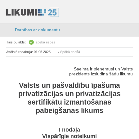
Darbības ar dokumentu
Tiesību akts:
spēkā esošs
Attēlotā redakcija: 01.05.2025. - ... /
Spēkā esošā
Saeima ir pieņēmusi un Valsts
prezidents izsludina šādu likumu
Valsts un pašvaldību īpašuma
privatizācijas un privatizācijas
sertifikātu izmantošanas
pabeigšanas likums
I nodaļa
Vispārīgie noteikumi