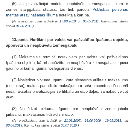
(5) Ja privatizācijai nodots neapbūvēts zemesgabals, kam ir
zemes starpgabala statuss, tas tiek pārdots
Publiskas personas
mantas atsavināšanas likumā
noteiktajā kārtībā.
(Ar grozījumiem, kas izdarīti ar
17.06.2010.
un
05.05.2011
. likumu, kas stājas
spēkā
01.06.2011.
)
13.pants. Norēķini par valsts vai pašvaldību īpašuma objektu,
apbūvētu un neapbūvētu zemesgabalu
(1) Maksimālais termiņš norēķiniem par valsts vai pašvaldības
īpašuma objektu, kā arī apbūvētu un neapbūvētu zemesgabalu ir pieci
gadi no pirkuma līguma noslēgšanas dienas.
(2) Noslēdzot pirkuma līgumu, kurā piemērots atliktais maksājums
(nomaksa), maksa par atlikto maksājumu ir seši procenti gadā no vēl
nesamaksātās privatizācijas sertifikātu un
euro
daļas, samaksu veicot
euro
.
(3) Noslēdzot pirkuma līgumu par neapbūvēta zemesgabala
pirkšanu, maksāšanas līdzeklis ir
euro
.
(Ar grozījumiem, kas izdarīti ar
21.06.2007.
,
16.06.2009.
,
19.09.2013.
un
06.06.2019
. likumu, kas stājas spēkā
03.07.2019.
)