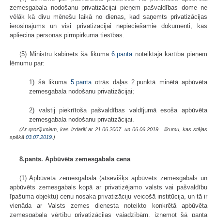
zemesgabala nodošanu privatizācijai pieņem pašvaldības dome ne
vēlāk kā divu mēnešu laikā no dienas, kad saņemts privatizācijas
ierosinājums un visi privatizācijai nepieciešamie dokumenti, kas
apliecina personas pirmpirkuma tiesības.
(5) Ministru kabinets šā likuma
6.pantā
noteiktajā kārtībā pieņem
lēmumu par:
1) šā likuma
5.panta
otrās daļas 2.punktā minētā apbūvēta
zemesgabala nodošanu privatizācijai;
2) valstij piekrītoša pašvaldības valdījumā esoša apbūvēta
zemesgabala nodošanu privatizācijai.
(Ar grozījumiem, kas izdarīti ar 21.06.2007. un 06.06.2019. likumu, kas stājas
spēkā
03.07.2019.
)
8.pants. Apbūvēta zemesgabala cena
(1) Apbūvēta zemesgabala (atsevišķs apbūvēts zemesgabals un
apbūvēts zemesgabals kopā ar privatizējamo valsts vai pašvaldību
īpašuma objektu) cenu nosaka privatizāciju veicošā institūcija, un tā ir
vienāda ar Valsts zemes dienesta noteikto konkrētā apbūvēta
zemesgabala vērtību privatizācijas vajadzībām, izņemot šā panta