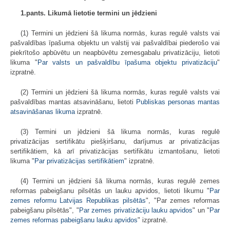
1.pants. Likumā lietotie termini un jēdzieni
(1) Termini un jēdzieni šā likuma normās, kuras regulē valsts vai
pašvaldības īpašuma objektu un valstij vai pašvaldībai piederošo vai
piekrītošo apbūvētu un neapbūvētu zemesgabalu privatizāciju, lietoti
likuma "
Par valsts un pašvaldību īpašuma objektu privatizāciju
"
izpratnē.
(2) Termini un jēdzieni šā likuma normās, kuras regulē valsts vai
pašvaldības mantas atsavināšanu, lietoti
Publiskas personas mantas
atsavināšanas likuma
izpratnē.
(3) Termini un jēdzieni šā likuma normās, kuras regulē
privatizācijas sertifikātu piešķiršanu, darījumus ar privatizācijas
sertifikātiem, kā arī privatizācijas sertifikātu izmantošanu, lietoti
likuma "
Par privatizācijas sertifikātiem
" izpratnē.
(4) Termini un jēdzieni šā likuma normās, kuras regulē zemes
reformas pabeigšanu pilsētās un lauku apvidos, lietoti likumu "
Par
zemes reformu Latvijas Republikas pilsētās
", "Par zemes reformas
pabeigšanu pilsētās", "
Par zemes privatizāciju lauku apvidos
" un "
Par
zemes reformas pabeigšanu lauku apvidos
" izpratnē.