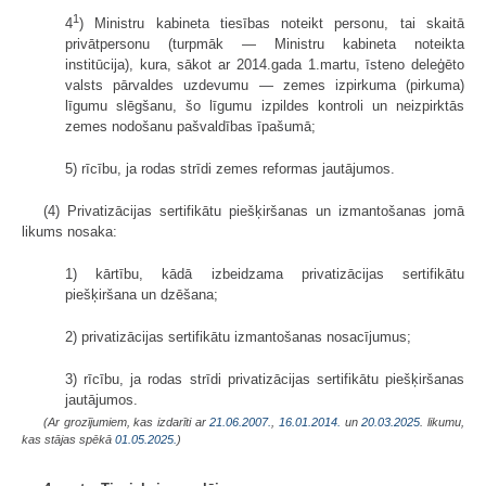
1
4
) Ministru kabineta tiesības noteikt personu, tai skaitā
privātpersonu (turpmāk — Ministru kabineta noteikta
institūcija), kura, sākot ar 2014.gada 1.martu, īsteno deleģēto
valsts pārvaldes uzdevumu — zemes izpirkuma (pirkuma)
līgumu slēgšanu, šo līgumu izpildes kontroli un neizpirktās
zemes nodošanu pašvaldības īpašumā;
5) rīcību, ja rodas strīdi zemes reformas jautājumos.
(4) Privatizācijas sertifikātu piešķiršanas un izmantošanas jomā
likums nosaka:
1) kārtību, kādā izbeidzama privatizācijas sertifikātu
piešķiršana un dzēšana;
2) privatizācijas sertifikātu izmantošanas nosacījumus;
3) rīcību, ja rodas strīdi privatizācijas sertifikātu piešķiršanas
jautājumos.
(Ar grozījumiem, kas izdarīti ar
21.06.2007.
,
16.01.2014.
un
20.03.2025
. likumu,
kas stājas spēkā
01.05.2025.
)