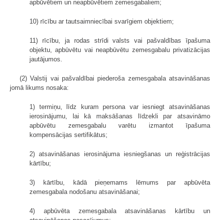
apbūvētiem un neapbūvētiem zemesgabaliem;
10) rīcību ar tautsaimniecībai svarīgiem objektiem;
11) rīcību, ja rodas strīdi valsts vai pašvaldības īpašuma
objektu, apbūvētu vai neapbūvētu zemesgabalu privatizācijas
jautājumos.
(2) Valstij vai pašvaldībai piederoša zemesgabala atsavināšanas
jomā likums nosaka:
1) termiņu, līdz kuram persona var iesniegt atsavināšanas
ierosinājumu, lai kā maksāšanas līdzekli par atsavināmo
apbūvētu zemesgabalu varētu izmantot īpašuma
kompensācijas sertifikātus;
2) atsavināšanas ierosinājuma iesniegšanas un reģistrācijas
kārtību;
3) kārtību, kādā pieņemams lēmums par apbūvēta
zemesgabala nodošanu atsavināšanai;
4) apbūvēta zemesgabala atsavināšanas kārtību un