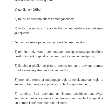
atsavināšanas nosacījumus;
5) norēķinu kārtību;
6) rīcību ar neapbūvētiem zemesgabaliem;
7) rīcību, ja rodas strīdi apbūvētu zemesgabalu atsavināšanas
jautājumos.
(3) Zemes reformas pabeigšanas jomā likums nosaka:
1) termiņu, līdz kuram persona var iesniegt pastāvīgā lietošanā
piešķirtās lauku apvidus zemes izpirkšanas ierosinājumu;
2) lietošanā piešķirtās pilsētu zemes un lauku apvidus zemes
izpirkšanas reģistra veidošanas kārtību;
3) turpmāko rīcību ar attiecīgajā reģistrā neiekļauto vai reģistrā
iekļauto, bet neizpirkto pilsētas un lauku apvidus zemi;
4) termiņu, kad saskaņā ar likumu izbeidzas pastāvīgā
lietošanā piešķirtās zemes lietošanas tiesības lauku apvidos
un zemes lietošanas tiesības pilsētās;