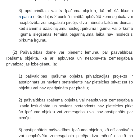
3) apstiprinātais valsts īpašuma objekta, kā arī šā likuma
5.panta
otrās daļas 2.punktā minētā apbūvētā zemesgabala vai
neapbūvēta zemesgabala pircējs divu mēnešu laikā no dienas,
kad saņēmis uzaicinājumu noslēgt pirkuma līgumu, vai pirkuma
līguma slēgšanas termiņa pagarinājuma laikā nav noslēdzis
pirkuma līgumu.
(2) Pašvaldības dome var pieņemt lēmumu par pašvaldības
īpašuma objekta, kā arī apbūvēta un neapbūvēta zemesgabala
privatizācijas izbeigšanu, ja:
1) pašvaldības īpašuma objekta privatizācijas projekts ir
apstiprināts un neviens pretendents nav pieteicies privatizēt šo
objektu vai nav apstiprināts par pircēju;
2) pašvaldības īpašuma objekta vai neapbūvēta zemesgabala
izsole izsludināta un neviens pretendents nav pieteicies pirkt
šo īpašuma objektu vai zemesgabalu vai nav apstiprināts par
pircēju;
3) apstiprinātais pašvaldības īpašuma objekta, kā arī apbūvēta
vai neapbūvēta zemesgabala pircējs divu mēnešu laikā no