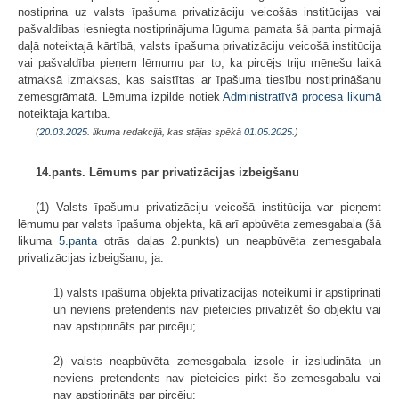
nostiprina uz valsts īpašuma privatizāciju veicošās institūcijas vai
pašvaldības iesniegta nostiprinājuma lūguma pamata šā panta pirmajā
daļā noteiktajā kārtībā, valsts īpašuma privatizāciju veicošā institūcija
vai pašvaldība pieņem lēmumu par to, ka pircējs triju mēnešu laikā
atmaksā izmaksas, kas saistītas ar īpašuma tiesību nostiprināšanu
zemesgrāmatā. Lēmuma izpilde notiek
Administratīvā procesa likumā
noteiktajā kārtībā.
(
20.03.2025
. likuma redakcijā, kas stājas spēkā
01.05.2025.
)
14.pants. Lēmums par privatizācijas izbeigšanu
(1) Valsts īpašumu privatizāciju veicošā institūcija var pieņemt
lēmumu par valsts īpašuma objekta, kā arī apbūvēta zemesgabala (šā
likuma
5.panta
otrās daļas 2.punkts) un neapbūvēta zemesgabala
privatizācijas izbeigšanu, ja:
1) valsts īpašuma objekta privatizācijas noteikumi ir apstiprināti
un neviens pretendents nav pieteicies privatizēt šo objektu vai
nav apstiprināts par pircēju;
2) valsts neapbūvēta zemesgabala izsole ir izsludināta un
neviens pretendents nav pieteicies pirkt šo zemesgabalu vai
nav apstiprināts par pircēju;