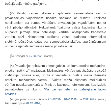
trešajā daļā minēto gadījumu.
(2) Valsts zemes dienests apbūvēta zemesgabala vērtību
privatizācijas vajadzībām nosaka saskaņā ar Ministru kabineta
noteikumiem par zemes vērtēšanu privatizācijas vajadzībām, ņemot
vērā pēdējo atbilstoši Nekustamā īpašuma valsts kadastra likuma
68.panta pirmajā daļā noteiktajai kārtībai apstiprināto kadastrālo
vērtību bāzi, Nekustamā īpašuma valsts kadastra informācijas
sistēmā reģistrētos datus par zemesgabala platību, apgrūtinājumiem
un zemesgabala lietošanas mērķi privatizācijai.
(3)
(Izslēgta ar
16.06.2009
. likumu.)
(4) Privatizējot apbūvētu zemesgabalu, uz kura atrodas mežaudze,
pircējs izpērk arī mežaudzi. Mežaudzes vērtību privatizāciju veicošā
institūcija nosaka
euro
, un tā ir vienāda ar Valsts meža dienesta
noteikto mežaudzes vērtību. Valsts meža dienests mežaudzes
vērtību nosaka saskaņā ar Ministru kabineta noteikumiem, kas izdoti,
pamatojoties uz likumu "
Par zemes reformas pabeigšanu lauku
apvidos
".
(Ar grozījumiem, kas izdarīti ar
21.06.2007.
,
16.06.2009.
un
19.09.2013
. likumu,
kas stājas spēkā
01.01.2014.
)