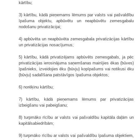
kārtību;
3) kārtību, kādā pieņemams lēmums par valsts vai pašvaldību
īpašuma objektu, apbūvētu un neapbūvētu zemesgabalu
nodošanu privatizācijai;
4) apbūvēta un neapbūvēta zemesgabala privatizācijas kārtību
un privatizācijas nosacījumus;
5) kārtību, kādā privatizējams apbūvēts zemesgabals, ja pēc
privatizācijas ierosinājuma saņemšanas mainījies ēkas (būves)
īpašnieks, izveidojies ēku (būvju) kopīpašums vai notikusi ēku
(būvju) sadalīšana patstāvīgos īpašuma objektos;
6) norēķinu kārtību;
7) kārtību, kādā pieņemams lēmums par privatizācijas
izbeigšanu vai pabeigšanu;
8) turpmāko rīcību ar valsts vai pašvaldību kapitāla daļām un
kapitālsabiedrībām;
9) turpmāko rīcību ar valsts vai pašvaldību īpašuma objektiem,