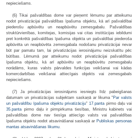
nepieciešams.
(6) Tikai pašvaldības dome var pieņemt lēmumu par atteikumu
nodot privatizācijai pašvaldības īpašuma objektu, kā arī pašvaldībai
piederošu apbūvētu un neapbūvētu zemesgabalu. Pašvaldības
struktūrvienības, komitejas, komisijas vai citas institūcijas iebildumi
pret konkrētā pašvaldības īpašuma objekta un pašvaldībai piederoša
apbūvēta un neapbūvēta zemesgabala nodošanu privatizācijai nevar
būt par pamatu tam, lai privatizācijas ierosinājumu neizskatītu pēc
būtības. Lēmumā par atteikumu nodot privatizācijai pašvaldības
īpašuma objektu, kā arī apbūvētu un neapbūvētu zemesgabalu
norādāms, kuras valsts pārvaldes funkcijas veikšanai vai kādas
komercdarbības veikšanai attiecīgais objekts vai zemesgabals
nepieciešams.
(7) Ja privatizācijas ierosinājums iesniegts līdz pabeigšanas
datumam un privatizācijas subjektam saskaņā ar likuma "
Par valsts
un pašvaldību īpašuma objektu privatizāciju
"
17.panta
pirmo daļu vai
35.panta
pirmo daļu ir pirmpirkuma tiesības, Ministru kabinets vai
pašvaldības dome nav tiesīga attiecīgo valsts vai pašvaldības
īpašuma objektu nodot atsavināšanai saskaņā ar
Publiskas personas
mantas atsavināšanas likumu
.