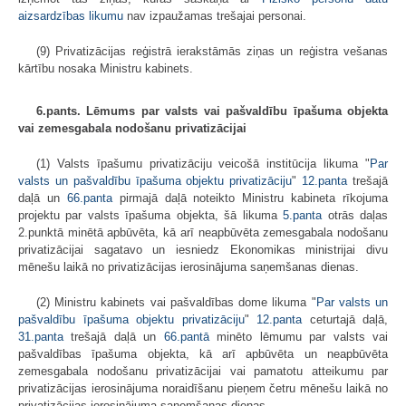
aizsardzības likumu
nav izpaužamas trešajai personai.
(9) Privatizācijas reģistrā ierakstāmās ziņas un reģistra vešanas
kārtību nosaka Ministru kabinets.
6.pants. Lēmums par valsts vai pašvaldību īpašuma objekta
vai zemesgabala nodošanu privatizācijai
(1) Valsts īpašumu privatizāciju veicošā institūcija likuma "
Par
valsts un pašvaldību īpašuma objektu privatizāciju
"
12.panta
trešajā
daļā un
66.panta
pirmajā daļā noteikto Ministru kabineta rīkojuma
projektu par valsts īpašuma objekta, šā likuma
5.panta
otrās daļas
2.punktā minētā apbūvēta, kā arī neapbūvēta zemesgabala nodošanu
privatizācijai sagatavo un iesniedz Ekonomikas ministrijai divu
mēnešu laikā no privatizācijas ierosinājuma saņemšanas dienas.
(2) Ministru kabinets vai pašvaldības dome likuma "
Par valsts un
pašvaldību īpašuma objektu privatizāciju
"
12.panta
ceturtajā daļā,
31.panta
trešajā daļā un
66.pantā
minēto lēmumu par valsts vai
pašvaldības īpašuma objekta, kā arī apbūvēta un neapbūvēta
zemesgabala nodošanu privatizācijai vai pamatotu atteikumu par
privatizācijas ierosinājuma noraidīšanu pieņem četru mēnešu laikā no
privatizācijas ierosinājuma saņem­šanas dienas.