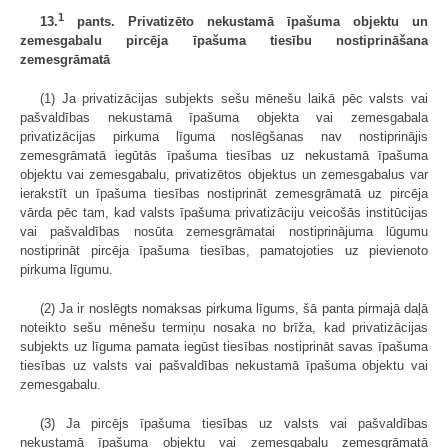
1
13.
pants. Privatizēto nekustamā īpašuma objektu un
zemesgabalu pircēja īpašuma tiesību nostiprināšana
zemesgrāmatā
(1) Ja privatizācijas subjekts sešu mēnešu laikā pēc valsts vai
pašvaldības nekustamā īpašuma objekta vai zemesgabala
privatizācijas pirkuma līguma noslēgšanas nav nostiprinājis
zemesgrāmatā iegūtās īpašuma tiesības uz nekustamā īpašuma
objektu vai zemesgabalu, privatizētos objektus un zemesgabalus var
ierakstīt un īpašuma tiesības nostiprināt zemesgrāmatā uz pircēja
vārda pēc tam, kad valsts īpašuma privatizāciju veicošās institūcijas
vai pašvaldības nosūta zemesgrāmatai nostiprinājuma lūgumu
nostiprināt pircēja īpašuma tiesības, pamatojoties uz pievienoto
pirkuma līgumu.
(2) Ja ir noslēgts nomaksas pirkuma līgums, šā panta pirmajā daļā
noteikto sešu mēnešu termiņu nosaka no brīža, kad privatizācijas
subjekts uz līguma pamata iegūst tiesības nostiprināt savas īpašuma
tiesības uz valsts vai pašvaldības nekustamā īpašuma objektu vai
zemesgabalu.
(3) Ja pircējs īpašuma tiesības uz valsts vai pašvaldības
nekustamā īpašuma objektu vai zemesgabalu zemesgrāmatā