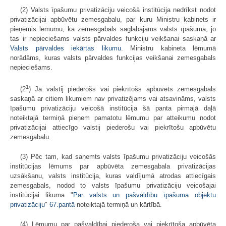
(2) Valsts īpašumu privatizāciju veicošā institūcija nedrīkst nodot
privatizācijai apbūvētu zemesgabalu, par kuru Ministru kabinets ir
pieņēmis lēmumu, ka zemesgabals saglabājams valsts īpašumā, jo
tas ir nepieciešams valsts pārvaldes funkciju veikšanai saskaņā ar
Valsts pārvaldes iekārtas likumu
. Ministru kabineta lēmumā
norādāms, kuras valsts pārvaldes funkcijas veikšanai zemesgabals
nepieciešams.
1
(2
) Ja valstij piederošs vai piekrītošs apbūvēts zemesgabals
saskaņā ar citiem likumiem nav privatizējams vai atsavināms, valsts
īpašumu privatizāciju veicošā institūcija šā panta pirmajā daļā
noteiktajā termiņā pieņem pamatotu lēmumu par atteikumu nodot
privatizācijai attiecīgo valstij piederošu vai piekrītošu apbūvētu
zemesgabalu.
(3) Pēc tam, kad saņemts valsts īpašumu privatizāciju veicošās
institūcijas lēmums par apbūvēta zemesgabala privatizācijas
uzsākšanu, valsts institūcija, kuras valdījumā atrodas attiecīgais
zemesgabals, nodod to valsts īpašumu privatizāciju veicošajai
institūcijai likuma "
Par valsts un pašvaldību īpašuma objektu
privatizāciju
"
67.pantā
noteiktajā termiņā un kārtībā.
(4) Lēmumu par pašvaldībai piederoša vai piekrītoša apbūvēta