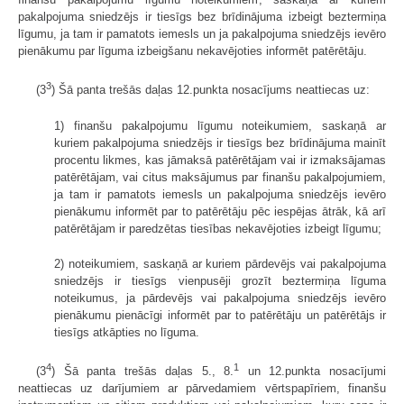
pakalpojuma sniedzējs ir tiesīgs bez brīdinājuma izbeigt beztermiņa
līgumu, ja tam ir pamatots iemesls un ja pakalpojuma sniedzējs ievēro
pienākumu par līguma izbeigšanu nekavējoties informēt patērētāju.
3
(3
) Šā panta trešās daļas 12.punkta nosacījums neattiecas uz:
1) finanšu pakalpojumu līgumu noteikumiem, saskaņā ar
kuriem pakalpojuma sniedzējs ir tiesīgs bez brīdinājuma mainīt
procentu likmes, kas jāmaksā patērētājam vai ir izmaksājamas
patērētājam, vai citus maksājumus par finanšu pakalpojumiem,
ja tam ir pamatots iemesls un pakalpojuma sniedzējs ievēro
pienākumu informēt par to patērētāju pēc iespējas ātrāk, kā arī
patērētājam ir paredzētas tiesības nekavējoties izbeigt līgumu;
2) noteikumiem, saskaņā ar kuriem pārdevējs vai pakalpojuma
sniedzējs ir tiesīgs vienpusēji grozīt beztermiņa līguma
noteikumus, ja pārdevējs vai pakalpojuma sniedzējs ievēro
pienākumu pienācīgi informēt par to patērētāju un patērētājs ir
tiesīgs atkāpties no līguma.
4
1
(3
) Šā panta trešās daļas 5., 8.
un 12.punkta nosacījumi
neattiecas uz darījumiem ar pārvedamiem vērtspapīriem, finanšu