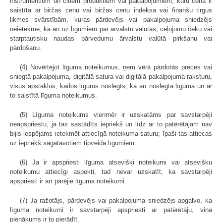
instrumentiem un citiem produktiem vai pakalpojumiem, kuru cena ir
saistīta ar biržas cenu vai biržas cenu indeksa vai finanšu tirgus
likmes svārstībām, kuras pārdevējs vai pakalpojuma sniedzējs
neietekmē, kā arī uz līgumiem par ārvalstu valūtas, ceļojumu čeku vai
starptautisku naudas pārvedumu ārvalstu valūtā pirkšanu vai
pārdošanu.
(4) Novērtējot līguma noteikumus, ņem vērā pārdotās preces vai
sniegtā pakalpojuma, digitālā satura vai digitālā pakalpojuma raksturu,
visus apstākļus, kādos līgums noslēgts, kā arī noslēgtā līguma un ar
to saistītā līguma noteikumus.
(5) Līguma noteikums vienmēr ir uzskatāms par savstarpēji
neapspriestu, ja tas sastādīts iepriekš un līdz ar to patērētājam nav
bijis iespējams ietekmēt attiecīgā noteikuma saturu; īpaši tas attiecas
uz iepriekš sagatavotiem tipveida līgumiem.
(6) Ja ir apspriesti līguma atsevišķi noteikumi vai atsevišķu
noteikumu attiecīgi aspekti, tad nevar uzskatīt, ka savstarpēji
apspriesti ir arī pārējie līguma noteikumi.
(7) Ja ražotājs, pārdevējs vai pakalpojuma sniedzējs apgalvo, ka
līguma noteikumi ir savstarpēji apspriesti ar patērētāju, viņa
pienākums ir to pierādīt.