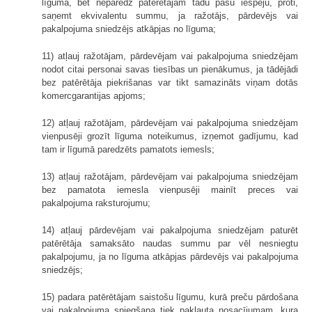
līguma, bet neparedz patērētājam tādu pašu iespēju, proti,
saņemt ekvivalentu summu, ja ražotājs, pārdevējs vai
pakalpojuma sniedzējs atkāpjas no līguma;
11) atļauj ražotājam, pārdevējam vai pakalpojuma sniedzējam
nodot citai personai savas tiesības un pienākumus, ja tādējādi
bez patērētāja piekrišanas var tikt samazināts viņam dotās
komercgarantijas apjoms;
12) atļauj ražotājam, pārdevējam vai pakalpojuma sniedzējam
vienpusēji grozīt līguma noteikumus, izņemot gadījumu, kad
tam ir līgumā paredzēts pamatots iemesls;
13) atļauj ražotājam, pārdevējam vai pakalpojuma sniedzējam
bez pamatota iemesla vienpusēji mainīt preces vai
pakalpojuma raksturojumu;
14) atļauj pārdevējam vai pakalpojuma sniedzējam paturēt
patērētāja samaksāto naudas summu par vēl nesniegtu
pakalpojumu, ja no līguma atkāpjas pārdevējs vai pakalpojuma
sniedzējs;
15) padara patērētājam saistošu līgumu, kurā preču pārdošana
vai pakalpojuma sniegšana tiek pakļauta nosacījumam, kura