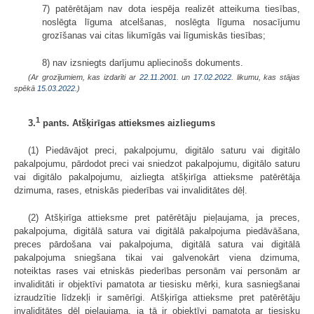
7) patērētājam nav dota iespēja realizēt atteikuma tiesības,
noslēgta līguma atcelšanas, noslēgta līguma nosacījumu
grozīšanas vai citas likumīgās vai līgumiskās tiesības;
8) nav izsniegts darījumu apliecinošs dokuments.
(Ar grozījumiem, kas izdarīti ar
22.11.2001.
un
17.02.2022
. likumu, kas stājas
spēkā
15.03.2022.
)
1
3.
pants. Atšķirīgas attieksmes aizliegums
(1) Piedāvājot preci, pakalpojumu, digitālo saturu vai digitālo
pakalpojumu, pārdodot preci vai sniedzot pakalpojumu, digitālo saturu
vai digitālo pakalpojumu, aizliegta atšķirīga attieksme patērētāja
dzimuma, rases, etniskās piederības vai invaliditātes dēļ.
(2) Atšķirīga attieksme pret patērētāju pieļaujama, ja preces,
pakalpojuma, digitālā satura vai digitālā pakalpojuma piedāvāšana,
preces pārdošana vai pakalpojuma, digitālā satura vai digitālā
pakalpojuma sniegšana tikai vai galvenokārt viena dzimuma,
noteiktas rases vai etniskās piederības personām vai personām ar
invaliditāti ir objektīvi pamatota ar tiesisku mērķi, kura sasniegšanai
izraudzītie līdzekļi ir samērīgi. Atšķirīga attieksme pret patērētāju
invaliditātes dēļ pieļaujama, ja tā ir objektīvi pamatota ar tiesisku