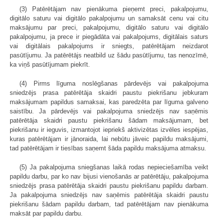
(3) Patērētājam nav pienākuma pieņemt preci, pakalpojumu,
digitālo saturu vai digitālo pakalpojumu un samaksāt cenu vai citu
maksājumu par preci, pakalpojumu, digitālo saturu vai digitālo
pakalpojumu, ja prece ir piegādāta vai pakalpojums, digitālais saturs
vai digitālais pakalpojums ir sniegts, patērētājam neizdarot
pasūtījumu. Ja patērētājs neatbild uz šādu pasūtījumu, tas nenozīmē,
ka viņš pasūtījumam piekrīt.
(4) Pirms līguma noslēgšanas pārdevējs vai pakalpojuma
sniedzējs prasa patērētāja skaidri paustu piekrišanu jebkuram
maksājumam papildus samaksai, kas paredzēta par līguma galveno
saistību. Ja pārdevējs vai pakalpojuma sniedzējs nav saņēmis
patērētāja skaidri paustu piekrišanu šādam maksājumam, bet
piekrišanu ir ieguvis, izmantojot iepriekš aktivizētas izvēles iespējas,
kuras patērētājam ir jānoraida, lai nebūtu jāveic papildu maksājumi,
tad patērētājam ir tiesības saņemt šāda papildu maksājuma atmaksu.
(5) Ja pakalpojuma sniegšanas laikā rodas nepieciešamība veikt
papildu darbu, par ko nav bijusi vienošanās ar patērētāju, pakalpojuma
sniedzējs prasa patērētāja skaidri paustu piekrišanu papildu darbam.
Ja pakalpojuma sniedzējs nav saņēmis patērētāja skaidri paustu
piekrišanu šādam papildu darbam, tad patērētājam nav pienākuma
maksāt par papildu darbu.