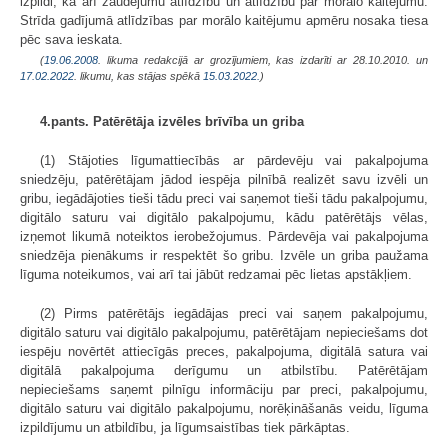
izpildi, kā arī zaudējumu atlīdzību un atlīdzību par morālo kaitējumu.
Strīda gadījumā atlīdzības par morālo kaitējumu apmēru nosaka tiesa
pēc sava ieskata.
(
19.06.2008
. likuma redakcijā ar grozījumiem, kas izdarīti ar 28.10.2010.
un
17.02.2022
. likumu, kas stājas spēkā
15.03.2022.
)
4.pants. Patērētāja izvēles brīvība un griba
(1) Stājoties līgumattiecībās ar pārdevēju vai pakalpojuma
sniedzēju, patērētājam jādod iespēja pilnībā realizēt savu izvēli un
gribu, iegādājoties tieši tādu preci vai saņemot tieši tādu pakalpojumu,
digitālo saturu vai digitālo pakalpojumu, kādu patērētājs vēlas,
izņemot likumā noteiktos ierobežojumus. Pārdevēja vai pakalpojuma
sniedzēja pienākums ir respektēt šo gribu. Izvēle un griba paužama
līguma noteikumos, vai arī tai jābūt redzamai pēc lietas apstākļiem.
(2) Pirms patērētājs iegādājas preci vai saņem pakalpojumu,
digitālo saturu vai digitālo pakalpojumu, patērētājam nepieciešams dot
iespēju novērtēt attiecīgās preces, pakalpojuma, digitālā satura vai
digitālā pakalpojuma derīgumu un atbilstību. Patērētājam
nepieciešams saņemt pilnīgu informāciju par preci, pakalpojumu,
digitālo saturu vai digitālo pakalpojumu, norēķināšanās veidu, līguma
izpildījumu un atbildību, ja līgumsaistības tiek pārkāptas.