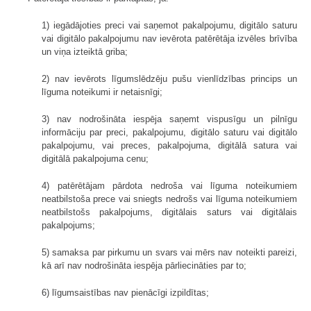
1) iegādājoties preci vai saņemot pakalpojumu, digitālo saturu
vai digitālo pakalpojumu nav ievērota patērētāja izvēles brīvība
un viņa izteiktā griba;
2) nav ievērots līgumslēdzēju pušu vienlīdzības princips un
līguma noteikumi ir netaisnīgi;
3) nav nodrošināta iespēja saņemt vispusīgu un pilnīgu
informāciju par preci, pakalpojumu, digitālo saturu vai digitālo
pakalpojumu, vai preces, pakalpojuma, digitālā satura vai
digitālā pakalpojuma cenu;
4) patērētājam pārdota nedroša vai līguma noteikumiem
neatbilstoša prece vai sniegts nedrošs vai līguma noteikumiem
neatbilstošs pakalpojums, digitālais saturs vai digitālais
pakalpojums;
5) samaksa par pirkumu un svars vai mērs nav noteikti pareizi,
kā arī nav nodrošināta iespēja pārliecināties par to;
6) līgumsaistības nav pienācīgi izpildītas;