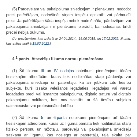
(6) Pārdevējam vai pakalpojuma sniedzējam ir pienākums, nododot
preci patērētājam, nodrošināt viņam iespēju apskatīt vai pārbaudīt
preci. Ja patērētājam šāda iespēja netiek nodrošināta, pārdevējam vai
pakalpojuma sniedzējam ir pienākums pierādīt, ka nodošanas brīdī
precei nebija trūkumu.
(Ar grozījumiem, kas izdarīti ar 24.04.2014., 18.06.2015.
un
17.02.2022
. likumu,
kas stājas spēkā
15.03.2022.
)
1
4.
pants. Atsevišķu likuma normu piemērošana
(1) Šā likuma
III
un
IV nodaļas
noteikumi piemērojami tādām
tiesiskajām attiecībām, kuras tiek nodibinātas starp pārdevēju vai
pakalpojuma sniedzēju un patērētāju, kā arī jebkuru citu tiesību
subjektu, kurš izsaka vēlēšanos iegādāties, iegādājas vai varētu
iegādāties preci vai izmantot pakalpojumu, digitālo saturu vai digitālo
pakalpojumu nolūkam, kas nav saistīts ar šā tiesību subjekta
saimniecisko vai profesionālo darbību.
(2) Šā likuma
5.
un
6.panta
noteikumi piemērojami arī tādām
tiesiskajām attiecībām, kuras uz līguma pamata tiek nodibinātas starp
fizisko personu un ražotāju, pārdevēju vai pakalpojuma sniedzēju
saskaņā ar līgumu, kas noslēgts ar patērētāju, tajā skaitā par