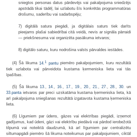
sniegtos personas datus pārdevējs vai pakalpojuma sniedzējs
apstrādā tikai tādēļ, lai uzlabotu šīs konkrētās programmatūras
drošumu, saderību vai sadarbspēju;
7) digitālā satura piegādi, ja digitālais saturs tiek darīts
pieejams plašai sabiedrībai citā veidā, nevis ar signāla pārraidi
— priekšnesuma vai organizēta pasākuma ietvaros;
8) digitālo saturu, kuru nodrošina valsts pārvaldes iestādes.
1
(4) Šā likuma
14.
pantu
piemēro pakalpojumiem, kuru rezultātā
tiek uzlabota vai pārveidota kustama ķermeniska lieta vai tās
īpašības.
(5) Šā likuma
13.
,
14.
,
16.
,
17.
,
19.
,
20.
,
21.
,
27.
,
28.
,
30.
un
33.panta
ietvaros par preci uzskatāma kustama ķermeniska lieta, kā
arī pakalpojuma sniegšanas rezultātā izgatavota kustama ķermeniska
lieta.
(6) Līgumiem par ūdens, gāzes vai elektrības piegādi, izņemot
gadījumus, kad ūdeni, gāzi vai elektrību piedāvā vai pārdod ierobežotā
tilpumā vai noteiktā daudzumā, kā arī līgumiem par centralizētu
siltumapgādi piemēro šā likuma noteikumus par pakalpojumiem, ciktāl