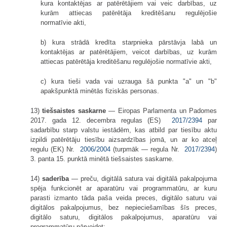
kura kontaktējas ar patērētājiem vai veic darbības, uz
kurām attiecas patērētāja kreditēšanu regulējošie
normatīvie akti,
b) kura strādā kredīta starpnieka pārstāvja labā un
kontaktējas ar patērētājiem, veicot darbības, uz kurām
attiecas patērētāja kreditēšanu regulējošie normatīvie akti,
c) kura tieši vada vai uzrauga šā punkta "a" un "b"
apakšpunktā minētās fiziskās personas.
13)
tiešsaistes saskarne
— Eiropas Parlamenta un Padomes
2017. gada 12. decembra regulas (ES)
2017/2394
par
sadarbību starp valstu iestādēm, kas atbild par tiesību aktu
izpildi patērētāju tiesību aizsardzības jomā, un ar ko atceļ
regulu (EK) Nr.
2006/2004
(turpmāk — regula Nr.
2017/2394
)
3. panta 15. punktā minētā tiešsaistes saskarne.
14)
saderība
— preču, digitālā satura vai digitālā pakalpojuma
spēja funkcionēt ar aparatūru vai programmatūru, ar kuru
parasti izmanto tāda paša veida preces, digitālo saturu vai
digitālos pakalpojumus, bez nepieciešamības šīs preces,
digitālo saturu, digitālos pakalpojumus, aparatūru vai
programmatūru pārveidot;