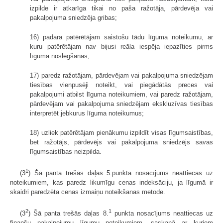
izpilde ir atkarīga tikai no paša ražotāja, pārdevēja vai
pakalpojuma sniedzēja gribas;
16) padara patērētājam saistošu tādu līguma noteikumu, ar
kuru patērētājam nav bijusi reāla iespēja iepazīties pirms
līguma noslēgšanas;
17) paredz ražotājam, pārdevējam vai pakalpojuma sniedzējam
tiesības vienpusēji noteikt, vai piegādātās preces vai
pakalpojumi atbilst līguma noteikumiem, vai paredz ražotājam,
pārdevējam vai pakalpojuma sniedzējam ekskluzīvas tiesības
interpretēt jebkurus līguma noteikumus;
18) uzliek patērētājam pienākumu izpildīt visas līgumsaistības,
bet ražotājs, pārdevējs vai pakalpojuma sniedzējs savas
līgumsaistības neizpilda.
1
(3
) Šā panta trešās daļas 5.punkta nosacījums neattiecas uz
noteikumiem, kas paredz likumīgu cenas indeksāciju, ja līgumā ir
skaidri paredzēta cenas izmaiņu noteikšanas metode.
2
1
(3
) Šā panta trešās daļas 8.
punkta nosacījums neattiecas uz
finanšu pakalpojumu līgumu noteikumiem, saskaņā ar kuriem