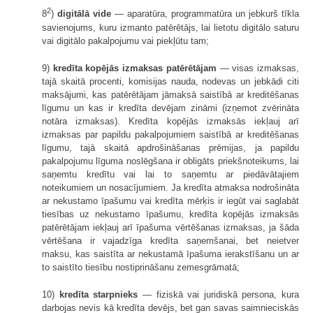
2
8
)
digitālā vide
— aparatūra, programmatūra un jebkurš tīkla
savienojums, kuru izmanto patērētājs, lai lietotu digitālo saturu
vai digitālo pakalpojumu vai piekļūtu tam;
9)
kredīta kopējās izmaksas patērētājam
— visas izmaksas,
tajā skaitā procenti, komisijas nauda, nodevas un jebkādi citi
maksājumi, kas patērētājam jāmaksā saistībā ar kreditēšanas
līgumu un kas ir kredīta devējam zināmi (izņemot zvērināta
notāra izmaksas). Kredīta kopējās izmaksās iekļauj arī
izmaksas par papildu pakalpojumiem saistībā ar kreditēšanas
līgumu, tajā skaitā apdrošināšanas prēmijas, ja papildu
pakalpojumu līguma noslēgšana ir obligāts priekšnoteikums, lai
saņemtu kredītu vai lai to saņemtu ar piedāvātajiem
noteikumiem un nosacījumiem. Ja kredīta atmaksa nodrošināta
ar nekustamo īpašumu vai kredīta mērķis ir iegūt vai saglabāt
tiesības uz nekustamo īpašumu, kredīta kopējās izmaksās
patērētājam iekļauj arī īpašuma vērtēšanas izmaksas, ja šāda
vērtēšana ir vajadzīga kredīta saņemšanai, bet neietver
maksu, kas saistīta ar nekustamā īpašuma ierakstīšanu un ar
to saistīto tiesību nostiprināšanu zemesgrāmatā;
10)
kredīta starpnieks
— fiziskā vai juridiskā persona, kura
darbojas nevis kā kredīta devējs, bet gan savas saimnieciskās