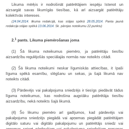
Likuma mērķis ir nodrošināt patērētājiem iespēju īstenot un
aizsargāt savas likumīgās tiesības, kā arī aizsargāt patērētāju
kolektīvās intereses.
(
24.04.2014
. likuma redakcijā, kas stājas spēkā
28.05.2014.
Panta jaunā
redakcija stājas spēkā
13.06.2014.
Sk. pārejas noteikumu 22.punktu)
1
2.
pants. Likuma piemērošanas joma
(1) Šā likuma noteikumus piemēro, ja patērētāju tiesību
aizsardzību regulējošās speciālajās normās nav noteikts citādi.
(2) Šā likuma noteikumi neskar līgumiskās attiecības, it īpaši
līguma spēkā esamību, slēgšanu un sekas, ja šajā likumā nav
noteikts citādi.
(3) Pārdevējs vai pakalpojuma sniedzējs ir tiesīgs piedāvāt tādus
līguma noteikumus, kas nodrošina augstāku patērētāja tiesību
aizsardzību, nekā noteikts šajā likumā.
(4) Šo likumu piemēro arī gadījumos, kad pārdevējs vai
pakalpojuma sniedzējs piegādā vai apņemas piegādāt patērētājam
digitālo saturu vai digitālo pakalpojumu un patērētājs sniedz vai
apņemas sniegt pārdevējam vai pakalpojuma sniedzējam personas