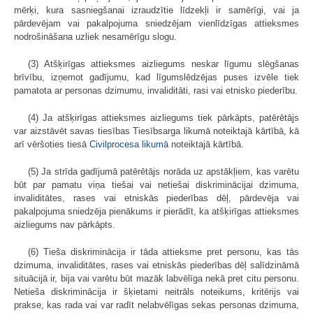
mērķi, kura sasniegšanai izraudzītie līdzekļi ir samērīgi, vai ja
pārdevējam vai pakalpojuma sniedzējam vienlīdzīgas attieksmes
nodrošināšana uzliek nesamērīgu slogu.
(3) Atšķirīgas attieksmes aizliegums neskar līgumu slēgšanas
brīvību, izņemot gadījumu, kad līgumslēdzējas puses izvēle tiek
pamatota ar personas dzimumu, invaliditāti, rasi vai etnisko piederību.
(4) Ja atšķirīgas attieksmes aizliegums tiek pārkāpts, patērētājs
var aizstāvēt savas tiesības Tiesībsarga likumā noteiktajā kārtībā, kā
arī vēršoties tiesā
Civilprocesa likumā
noteiktajā kārtībā.
(5) Ja strīda gadījumā patērētājs norāda uz apstākļiem, kas varētu
būt par pamatu viņa tiešai vai netiešai diskriminācijai dzimuma,
invaliditātes, rases vai etniskās piederības dēļ, pārdevēja vai
pakalpojuma sniedzēja pienākums ir pierādīt, ka atšķirīgas attieksmes
aizliegums nav pārkāpts.
(6) Tieša diskriminācija ir tāda attieksme pret personu, kas tās
dzimuma, invaliditātes, rases vai etniskās piederības dēļ salīdzināmā
situācijā ir, bija vai varētu būt mazāk labvēlīga nekā pret citu personu.
Netieša diskriminācija ir šķietami neitrāls noteikums, kritērijs vai
prakse, kas rada vai var radīt nelabvēlīgas sekas personas dzimuma,