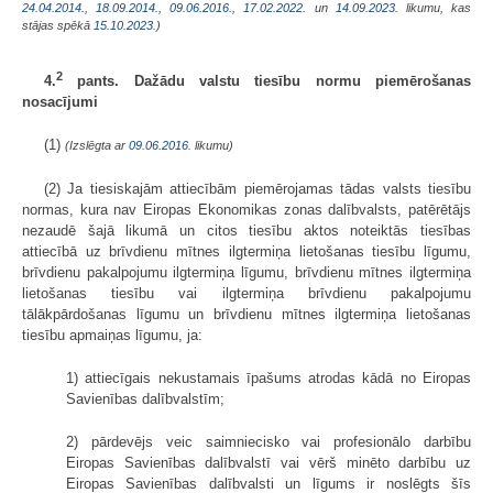
24.04.2014.
,
18.09.2014.
,
09.06.2016.
,
17.02.2022.
un
14.09.2023
. likumu, kas
stājas spēkā
15.10.2023.
)
2
4.
pants. Dažādu valstu tiesību normu piemērošanas
nosacījumi
(1)
(Izslēgta ar
09.06.2016
. likumu)
(2) Ja tiesiskajām attiecībām piemērojamas tādas valsts tiesību
normas, kura nav Eiropas Ekonomikas zonas dalībvalsts, patērētājs
nezaudē šajā likumā un citos tiesību aktos noteiktās tiesības
attiecībā uz brīvdienu mītnes ilgtermiņa lietošanas tiesību līgumu,
brīvdienu pakalpojumu ilgtermiņa līgumu, brīvdienu mītnes ilgtermiņa
lietošanas tiesību vai ilgtermiņa brīvdienu pakalpojumu
tālākpārdošanas līgumu un brīvdienu mītnes ilgtermiņa lietošanas
tiesību apmaiņas līgumu, ja:
1) attiecīgais nekustamais īpašums atrodas kādā no Eiropas
Savienības dalībvalstīm;
2) pārdevējs veic saimniecisko vai profesionālo darbību
Eiropas Savienības dalībvalstī vai vērš minēto darbību uz
Eiropas Savienības dalībvalsti un līgums ir noslēgts šīs