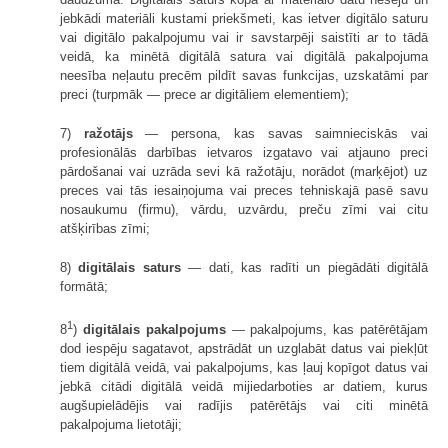
jebkādi materiāli kustami priekšmeti, kas ietver digitālo saturu
vai digitālo pakalpojumu vai ir savstarpēji saistīti ar to tādā
veidā, ka minētā digitālā satura vai digitālā pakalpojuma
neesība neļautu precēm pildīt savas funkcijas, uzskatāmi par
preci (turpmāk — prece ar digitāliem elementiem);
7)
ražotājs
— persona, kas savas saimnieciskās vai
profesionālās darbības ietvaros izgatavo vai atjauno preci
pārdošanai vai uzrāda sevi kā ražotāju, norādot (marķējot) uz
preces vai tās iesaiņojuma vai preces tehniskajā pasē savu
nosaukumu (firmu), vārdu, uzvārdu, preču zīmi vai citu
atšķirības zīmi;
8)
digitālais saturs
— dati, kas radīti un piegādāti digitālā
formātā;
1
8
)
digitālais pakalpojums
— pakalpojums, kas patērētājam
dod iespēju sagatavot, apstrādāt un uzglabāt datus vai piekļūt
tiem digitālā veidā, vai pakalpojums, kas ļauj kopīgot datus vai
jebkā citādi digitālā veidā mijiedarboties ar datiem, kurus
augšupielādējis vai radījis patērētājs vai citi minētā
pakalpojuma lietotāji;