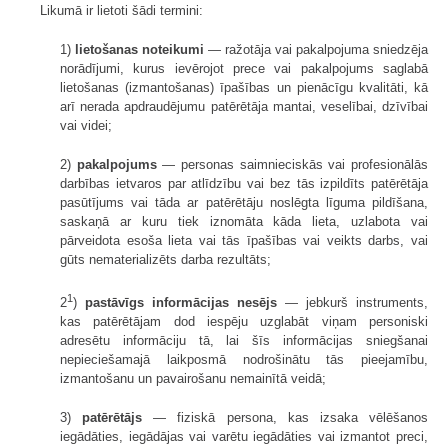
Likumā ir lietoti šādi termini:
1)
lietošanas noteikumi
— ražotāja vai pakalpojuma sniedzēja
norādījumi, kurus ievērojot prece vai pakalpojums saglabā
lietošanas (izmantošanas) īpašības un pienācīgu kvalitāti, kā
arī nerada apdraudējumu patērētāja mantai, veselībai, dzīvībai
vai videi;
2)
pakalpojums
— personas saimnieciskās vai profesionālās
darbības ietvaros par atlīdzību vai bez tās izpildīts patērētāja
pasūtījums vai tāda ar patērētāju noslēgta līguma pildīšana,
saskaņā ar kuru tiek iznomāta kāda lieta, uzlabota vai
pārveidota esoša lieta vai tās īpašības vai veikts darbs, vai
gūts nematerializēts darba rezultāts;
1
2
)
pastāvīgs informācijas nesējs
— jebkurš instruments,
kas patērētājam dod iespēju uzglabāt viņam personiski
adresētu informāciju tā, lai šīs informācijas sniegšanai
nepieciešamajā laikposmā nodrošinātu tās pieejamību,
izmantošanu un pavairošanu nemainītā veidā;
3)
patērētājs
— fiziskā persona, kas izsaka vēlēšanos
iegādāties, iegādājas vai varētu iegādāties vai izmantot preci,