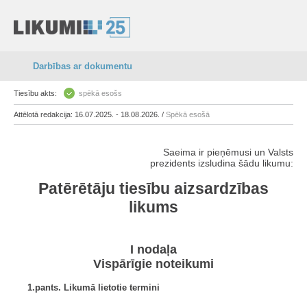
Darbības ar dokumentu
Tiesību akts:
spēkā esošs
Attēlotā redakcija: 16.07.2025. - 18.08.2026. /
Spēkā esošā
Saeima ir pieņēmusi un Valsts
prezidents izsludina šādu likumu:
Patērētāju tiesību aizsardzības
likums
I nodaļa
Vispārīgie noteikumi
1.pants. Likumā lietotie termini