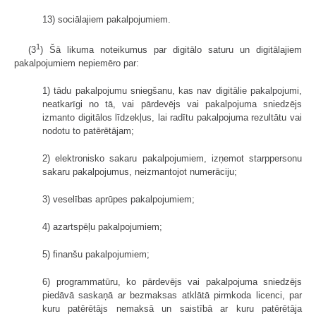
13) sociālajiem pakalpojumiem.
1
(3
) Šā likuma noteikumus par digitālo saturu un digitālajiem
pakalpojumiem nepiemēro par:
1) tādu pakalpojumu sniegšanu, kas nav digitālie pakalpojumi,
neatkarīgi no tā, vai pārdevējs vai pakalpojuma sniedzējs
izmanto digitālos līdzekļus, lai radītu pakalpojuma rezultātu vai
nodotu to patērētājam;
2) elektronisko sakaru pakalpojumiem, izņemot starppersonu
sakaru pakalpojumus, neizmantojot numerāciju;
3) veselības aprūpes pakalpojumiem;
4) azartspēļu pakalpojumiem;
5) finanšu pakalpojumiem;
6) programmatūru, ko pārdevējs vai pakalpojuma sniedzējs
piedāvā saskaņā ar bezmaksas atklātā pirmkoda licenci, par
kuru patērētājs nemaksā un saistībā ar kuru patērētāja