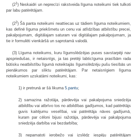
1
(2
) Neskaidri un neprecīzi rakstveida līguma noteikumi tiek tulkoti
par labu patērētājam.
2
(2
) Šā panta noteikumi neattiecas uz tādiem līguma noteikumiem,
kas definē līguma priekšmetu un cenu vai atlīdzības atbilstību precei,
pakalpojumam, digitālajam saturam vai digitālajam pakalpojumam, ja
tie ir formulēti vienkāršā un saprotamā valodā.
(3) Līguma noteikums, kuru līgumslēdzējas puses savstarpēji nav
apspriedušas, ir netaisnīgs, ja tas pretēji labticīguma prasībām rada
būtisku neatbilstību līgumā noteiktajās līgumslēdzēju pušu tiesībās un
pienākumos par sliktu patērētājam. Par netaisnīgiem līguma
noteikumiem uzskatāmi noteikumi, kas:
1) ir pretrunā ar šā likuma
5.pantu
;
2) samazina ražotāja, pārdevēja vai pakalpojuma sniedzēja
atbildību vai atbrīvo tos no atbildības gadījumos, kad patērētājs
guvis kaitējumu veselībai, vai patērētāja nāves gadījumā,
kuram par cēloni bijusi ražotāja, pārdevēja vai pakalpojuma
sniedzēja darbība vai bezdarbība;
3) nepamatoti ierobežo vai izslēdz iespēju patērētājam