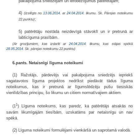
pakalpojuma sniedzējam un ierobežojumus patērētājam;
4)
(izslēgts no
13.06.2014.
ar
24.04.2014
. likumu. Sk. Pārejas noteikumu
;
22.punktu)
5) patērētāju nostāda neizdevīgā stāvoklī un ir pretrunā ar
labticīguma prasībām.
(Ar grozījumiem, kas izdarīti ar
24.04.2014
. likumu, kas stājas spēkā
28.05.2014.
Sk. pārejas noteikumu 22.punktu)
6.pants. Netaisnīgi līguma noteikumi
(1) Ražotājs, pārdevējs vai pakalpojuma sniedzējs iepriekš
sagatavotos līguma projektos nedrīkst piedāvāt tādus līguma
noteikumus, kas ir pretrunā ar līgumslēdzēju pušu tiesiskās
vienlīdzības principu, šo likumu un citiem normatīvajiem aktiem.
1
(1
) Līguma noteikums, kas paredz, ka patērētājs atsakās no
savām likumīgajām tiesībām, uzskatāms par netaisnīgu un nav
spēkā.
(2) Līguma noteikumi formulējami vienkāršā un saprotamā valodā.