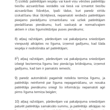
7) izslēdz patērētājam iespēju vai kavē viņu vērsties patērētāju
tiesību aizsardzības iestādēs vai tiesā vai izmantot tiesību
aizsardzības līdzekļus, īpaši tādus, kuri paredz strīdu
izskatīšanu tikai šķīrējtiesā, nepamatoti ierobežo patērētājam
pieejamo pierādījumu izmantošanu vai uzliek patērētājam
pierādīšanas pienākumu, kurš saskaņā ar normatīvajiem
aktiem ir citas līgumslēdzējas puses pienākums;
8) atļauj ražotājam, pārdevējam vai pakalpojuma sniedzējam
vienpusēji atkāpties no līguma, izņemot gadījumu, kad šāda
iespēja ir nodrošināta arī patērētājam;
1
8
) atļauj ražotājam, pārdevējam vai pakalpojuma sniedzējam
izbeigt beztermiņa līgumu bez pienācīga brīdinājuma, izņemot
gadījumu, kad tam ir pamatots iemesls;
9) paredz automātiski pagarināt noteikta termiņa līgumu, ja
patērētājs neinformē par līguma nepagarināšanu, un nosaka
patērētāja pienākumu sniegt šo informāciju nepamatoti agri
pirms līguma termiņa beigām;
10) atļauj ražotājam, pārdevējam vai pakalpojuma sniedzējam
paturēt patērētāja samaksāto summu, ja patērētājs atkāpjas no