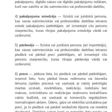
pakalpojumu, digitālo saturu vai digitālo pakalpojumu nolūkam,
kurš nav saistīts ar tās saimniecisko vai profesionālo darbību;
4)
pakalpojuma sniedzējs
— fiziskā vai juridiskā persona,
kas savas saimnieciskās vai profesionālās darbības ietvaros
sniedz pakalpojumu patērētājam, arī izmantojot citu personu
starpniecību, kuras rīkojas pakalpojuma sniedzēja vārdā vai
uzdevumā;
5)
pārdevējs
— fiziskā vai juridiskā persona (arī importētājs),
kas savas saimnieciskās vai profesionālās darbības ietvaros
piedāvā vai pārdod preci patērētājam, arī izmantojot citu
personu starpniecību, kuras rīkojas pārdevēja vārdā vai
uzdevumā;
6)
prece
— jebkura lieta, ko piedāvā vai pārdod patērētājam,
izņemot lietu, kuru pārdod tiesas nolēmuma vai tiesneša
lēmuma izpildes procesā vai saskaņā ar valstij piekritīgās
mantas uzskaiti, novērtēšanu, realizāciju, nodošanu bez
maksas, iznīcināšanu un realizācijas ieņēmumu ieskaitīšanu
valsts budžetā, vai saskaņā ar komercķīlu regulējošiem
normatīvajiem aktiem. Ūdens, gāze un elektrība uzskatāma par
preci, ja to piedāvā vai pārdod ierobežotā tilpumā vai noteiktā
daudzumā. Digitālais saturs kopā ar materiālo datu nesēju un