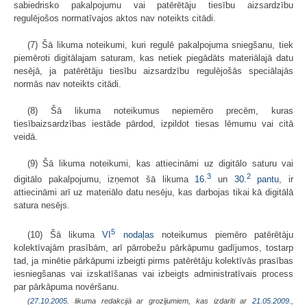
sabiedrisko pakalpojumu vai patērētāju tiesību aizsardzību
regulējošos normatīvajos aktos nav noteikts citādi.
(7) Šā likuma noteikumi, kuri regulē pakalpojuma sniegšanu, tiek
piemēroti digitālajam saturam, kas netiek piegādāts materiālajā datu
nesējā, ja patērētāju tiesību aizsardzību regulējošās speciālajās
normās nav noteikts citādi.
(8) Šā likuma noteikumus nepiemēro precēm, kuras
tiesībaizsardzības iestāde pārdod, izpildot tiesas lēmumu vai citā
veidā.
(9) Šā likuma noteikumi, kas attiecināmi uz digitālo saturu vai
3
2
digitālo pakalpojumu, izņemot šā likuma
16.
un
30.
pantu
, ir
attiecināmi arī uz materiālo datu nesēju, kas darbojas tikai kā digitālā
satura nesējs.
5
(10) Šā likuma
VI
nodaļas
noteikumus piemēro patērētāju
kolektīvajām prasībām, arī pārrobežu pārkāpumu gadījumos, tostarp
tad, ja minētie pārkāpumi izbeigti pirms patērētāju kolektīvās prasības
iesniegšanas vai izskatīšanas vai izbeigts administratīvais process
par pārkāpuma novēršanu.
(
27.10.2005
. likuma redakcijā ar grozījumiem, kas izdarīti ar
21.05.2009.
,