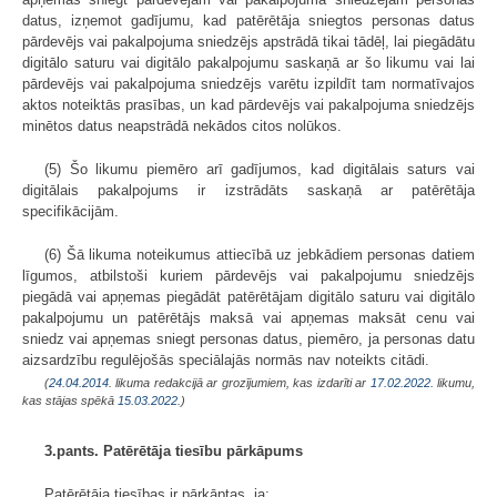
datus, izņemot gadījumu, kad patērētāja sniegtos personas datus
pārdevējs vai pakalpojuma sniedzējs apstrādā tikai tādēļ, lai piegādātu
digitālo saturu vai digitālo pakalpojumu saskaņā ar šo likumu vai lai
pārdevējs vai pakalpojuma sniedzējs varētu izpildīt tam normatīvajos
aktos noteiktās prasības, un kad pārdevējs vai pakalpojuma sniedzējs
minētos datus neapstrādā nekādos citos nolūkos.
(5) Šo likumu piemēro arī gadījumos, kad digitālais saturs vai
digitālais pakalpojums ir izstrādāts saskaņā ar patērētāja
specifikācijām.
(6) Šā likuma noteikumus attiecībā uz jebkādiem personas datiem
līgumos, atbilstoši kuriem pārdevējs vai pakalpojumu sniedzējs
piegādā vai apņemas piegādāt patērētājam digitālo saturu vai digitālo
pakalpojumu un patērētājs maksā vai apņemas maksāt cenu vai
sniedz vai apņemas sniegt personas datus, piemēro, ja personas datu
aizsardzību regulējošās speciālajās normās nav noteikts citādi.
(
24.04.2014
. likuma redakcijā ar grozījumiem, kas izdarīti ar
17.02.2022
. likumu,
kas stājas spēkā
15.03.2022.
)
3.pants. Patērētāja tiesību pārkāpums
Patērētāja tiesības ir pārkāptas, ja: