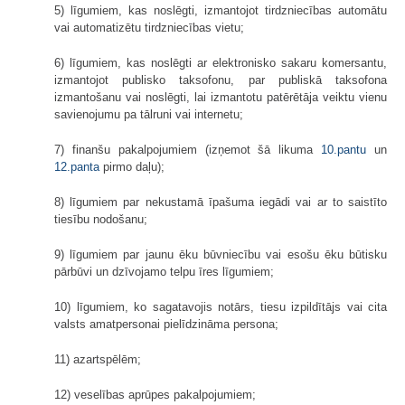
5) līgumiem, kas noslēgti, izmantojot tirdzniecības automātu
vai automatizētu tirdzniecības vietu;
6) līgumiem, kas noslēgti ar elektronisko sakaru komersantu,
izmantojot publisko taksofonu, par publiskā taksofona
izmantošanu vai noslēgti, lai izmantotu patērētāja veiktu vienu
savienojumu pa tālruni vai internetu;
7) finanšu pakalpojumiem (izņemot šā likuma
10.pantu
un
12.panta
pirmo daļu);
8) līgumiem par nekustamā īpašuma iegādi vai ar to saistīto
tiesību nodošanu;
9) līgumiem par jaunu ēku būvniecību vai esošu ēku būtisku
pārbūvi un dzīvojamo telpu īres līgumiem;
10) līgumiem, ko sagatavojis notārs, tiesu izpildītājs vai cita
valsts amatpersonai pielīdzināma persona;
11) azartspēlēm;
12) veselības aprūpes pakalpojumiem;