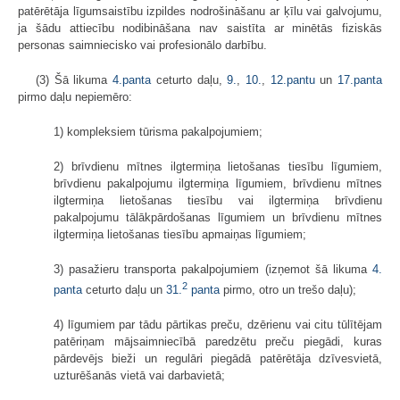
patērētāja līgumsaistību izpildes nodrošināšanu ar ķīlu vai galvojumu,
ja šādu attiecību nodibināšana nav saistīta ar minētās fiziskās
personas saimniecisko vai profesionālo darbību.
(3) Šā likuma
4.panta
ceturto daļu,
9.
,
10.
,
12.pantu
un
17.panta
pirmo daļu nepiemēro:
1) kompleksiem tūrisma pakalpojumiem;
2) brīvdienu mītnes ilgtermiņa lietošanas tiesību līgumiem,
brīvdienu pakalpojumu ilgtermiņa līgumiem, brīvdienu mītnes
ilgtermiņa lietošanas tiesību vai ilgtermiņa brīvdienu
pakalpojumu tālākpārdošanas līgumiem un brīvdienu mītnes
ilgtermiņa lietošanas tiesību apmaiņas līgumiem;
3) pasažieru transporta pakalpojumiem (izņemot šā likuma
4.
2
panta
ceturto daļu un
31.
panta
pirmo, otro un trešo daļu);
4) līgumiem par tādu pārtikas preču, dzērienu vai citu tūlītējam
patēriņam mājsaimniecībā paredzētu preču piegādi, kuras
pārdevējs bieži un regulāri piegādā patērētāja dzīvesvietā,
uzturēšanās vietā vai darbavietā;