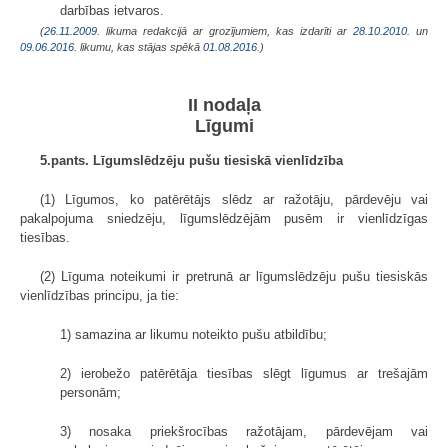
darbības ietvaros.
(
26.11.2009
. likuma redakcijā ar grozījumiem, kas izdarīti ar
28.10.2010.
un
09.06.2016
. likumu, kas stājas spēkā
01.08.2016.
)
II nodaļa
Līgumi
5.pants. Līgumslēdzēju pušu tiesiskā vienlīdzība
(1) Līgumos, ko patērētājs slēdz ar ražotāju, pārdevēju vai
pakalpojuma sniedzēju, līgumslēdzējām pusēm ir vienlīdzīgas
tiesības.
(2) Līguma noteikumi ir pretrunā ar līgumslēdzēju pušu tiesiskās
vienlīdzības principu, ja tie:
1) samazina ar likumu noteikto pušu atbildību;
2) ierobežo patērētāja tiesības slēgt līgumus ar trešajām
personām;
3) nosaka priekšrocības ražotājam, pārdevējam vai