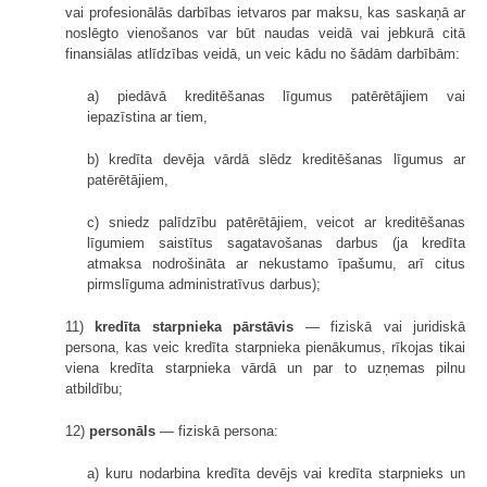
vai profesionālās darbības ietvaros par maksu, kas saskaņā ar
noslēgto vienošanos var būt naudas veidā vai jebkurā citā
finansiālas atlīdzības veidā, un veic kādu no šādām darbībām:
a) piedāvā kreditēšanas līgumus patērētājiem vai
iepazīstina ar tiem,
b) kredīta devēja vārdā slēdz kreditēšanas līgumus ar
patērētājiem,
c) sniedz palīdzību patērētājiem, veicot ar kreditēšanas
līgumiem saistītus sagatavošanas darbus (ja kredīta
atmaksa nodrošināta ar nekustamo īpašumu, arī citus
pirmslīguma administratīvus darbus);
11)
kredīta starpnieka pārstāvis
— fiziskā vai juridiskā
persona, kas veic kredīta starpnieka pienākumus, rīkojas tikai
viena kredīta starpnieka vārdā un par to uzņemas pilnu
atbildību;
12)
personāls
— fiziskā persona:
a) kuru nodarbina kredīta devējs vai kredīta starpnieks un