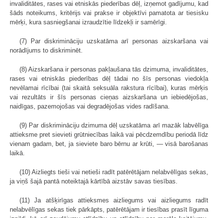
invaliditātes, rases vai etniskās piederības dēļ, izņemot gadījumu, kad
šāds noteikums, kritērijs vai prakse ir objektīvi pamatota ar tiesisku
mērķi, kura sasniegšanai izraudzītie līdzekļi ir samērīgi.
(7) Par diskrimināciju uzskatāma arī personas aizskaršana vai
norādījums to diskriminēt.
(8) Aizskaršana ir personas pakļaušana tās dzimuma, invaliditātes,
rases vai etniskās piederības dēļ tādai no šīs personas viedokļa
nevēlamai rīcībai (tai skaitā seksuāla rakstura rīcībai), kuras mērķis
vai rezultāts ir šīs personas cieņas aizskaršana un iebiedējošas,
naidīgas, pazemojošas vai degradējošas vides radīšana.
(9) Par diskrimināciju dzimuma dēļ uzskatāma arī mazāk labvēlīga
attieksme pret sievieti grūtniecības laikā vai pēcdzemdību periodā līdz
vienam gadam, bet, ja sieviete baro bērnu ar krūti, — visā barošanas
laikā.
(10) Aizliegts tieši vai netieši radīt patērētājam nelabvēlīgas sekas,
ja viņš šajā pantā noteiktajā kārtībā aizstāv savas tiesības.
(11) Ja atšķirīgas attieksmes aizliegums vai aizliegums radīt
nelabvēlīgas sekas tiek pārkāpts, patērētājam ir tiesības prasīt līguma