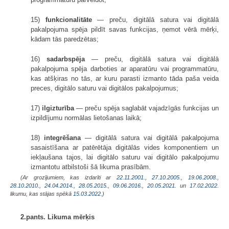
15)
funkcionalitāte
— preču, digitālā satura vai digitālā
pakalpojuma spēja pildīt savas funkcijas, ņemot vērā mērķi,
kādam tās paredzētas;
16)
sadarbspēja
— preču, digitālā satura vai digitālā
pakalpojuma spēja darboties ar aparatūru vai programmatūru,
kas atšķiras no tās, ar kuru parasti izmanto tāda paša veida
preces, digitālo saturu vai digitālos pakalpojumus;
17)
ilgizturība
— preču spēja saglabāt vajadzīgās funkcijas un
izpildījumu normālas lietošanas laikā;
18)
integrēšana
— digitālā satura vai digitālā pakalpojuma
sasaistīšana ar patērētāja digitālās vides komponentiem un
iekļaušana tajos, lai digitālo saturu vai digitālo pakalpojumu
izmantotu atbilstoši šā likuma prasībām.
(Ar grozījumiem, kas izdarīti ar
22.11.2001.
,
27.10.2005.
,
19.06.2008.
,
28.10.2010.
,
24.04.2014.
,
28.05.2015.
,
09.06.2016.
,
20.05.2021.
un
17.02.2022
.
likumu, kas stājas spēkā
15.03.2022.
)
2.pants. Likuma mērķis