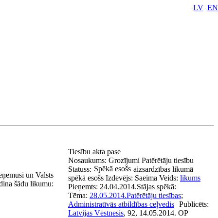
LV
EN
Tiesību akta pase
Nosaukums:
Grozījumi Patērētāju tiesību
Spēkā esošs
Statuss:
aizsardzības likumā
eņēmusi un Valsts
spēkā esošs
Izdevējs:
Saeima
Veids:
likums
udina šādu likumu:
Pieņemts:
24.04.2014.
Stājas spēkā:
Tēma:
28.05.2014.
Patērētāju tiesības
;
Administratīvās atbildības ceļvedis
Publicēts:
Latvijas Vēstnesis
, 92, 14.05.2014.
OP