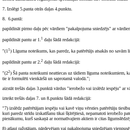
7. Izslēgt 5.panta otrās daļas 4.punktu.
8. 6.pantā:
papildināt pirmo daļu pēc vārdiem "pakalpojuma sniedzējs" ar vārdiem
1
papildināt pantu ar 1.
daļu šādā redakcijā:
1
"(1
) Līguma noteikums, kas paredz, ka patērētājs atsakās no savām l
2
papildināt pantu ar 2.
daļu šādā redakcijā:
2
"(2
) Šā panta noteikumi neattiecas uz tādiem līguma noteikumiem, ka
tie ir formulēti vienkāršā un saprotamā valodā.";
aizstāt trešās daļas 3.punktā vārdus "ierobežo vai izslēdz iespēju" ar 
izteikt trešās daļas 7. un 8.punktu šādā redakcijā:
"7) izslēdz patērētājam iespēju vai kavē viņu vērsties patērētāju tiesību
kuri paredz strīdu izskatīšanu tikai šķīrējtiesā, nepamatoti ierobežo 
pienākumu, kurš saskaņā ar normatīvajiem aktiem ir citas līgumslēdz
8) atļauj ražotājam, pārdevējam vai pakalpojuma sniedzējam vienpusēji