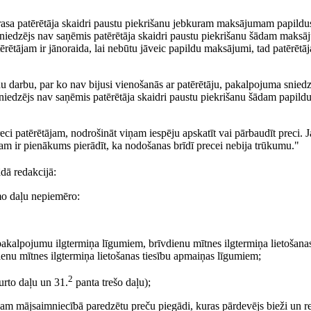
rasa patērētāja skaidri paustu piekrišanu jebkuram maksājumam papildu
sniedzējs nav saņēmis patērētāja skaidri paustu piekrišanu šādam maks
tērētājam ir jānoraida, lai nebūtu jāveic papildu maksājumi, tad patērētāj
u darbu, par ko nav bijusi vienošanās ar patērētāju, pakalpojuma sniedz
niedzējs nav saņēmis patērētāja skaidri paustu piekrišanu šādam papild
 patērētājam, nodrošināt viņam iespēju apskatīt vai pārbaudīt preci. J
am ir pienākums pierādīt, ka nodošanas brīdī precei nebija trūkumu."
ādā redakcijā:
rmo daļu nepiemēro:
pakalpojumu ilgtermiņa līgumiem, brīvdienu mītnes ilgtermiņa lietošanas
enu mītnes ilgtermiņa lietošanas tiesību apmaiņas līgumiem;
2
urto daļu un 31.
panta trešo daļu);
iņam mājsaimniecībā paredzētu preču piegādi, kuras pārdevējs bieži un r