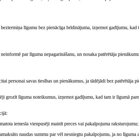
t beztermiņa līgumu bez pienācīga brīdinājuma, izņemot gadījumu, kad 
js neinformē par līguma nepagarināšanu, un nosaka patērētāja pienākumu
ai personai savas tiesības un pienākumus, ja tādējādi bez patērētāja pie
ēji grozīt līguma noteikumus, izņemot gadījumu, kad tam ir līgumā par
ijā:
matota iemesla vienpusēji mainīt preces vai pakalpojuma raksturojumu;
 samaksāto naudas summu par vēl nesniegtu pakalpojumu, ja no līguma a