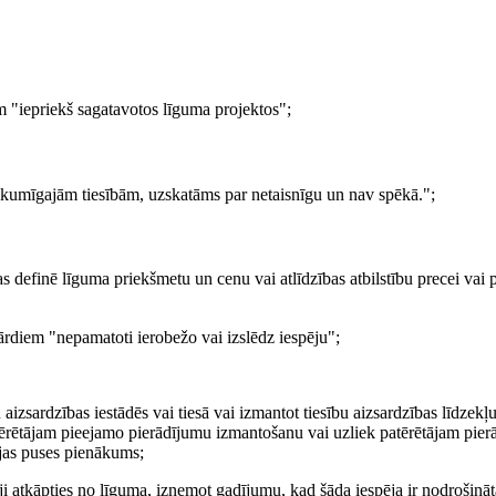
 "iepriekš sagatavotos līguma projektos";
ikumīgajām tiesībām, uzskatāms par netaisnīgu un nav spēkā.";
s definē līguma priekšmetu un cenu vai atlīdzības atbilstību precei vai
vārdiem "nepamatoti ierobežo vai izslēdz iespēju";
 aizsardzības iestādēs vai tiesā vai izmantot tiesību aizsardzības līdzekļu
patērētājam pieejamo pierādījumu izmantošanu vai uzliek patērētājam pier
ējas puses pienākums;
 atkāpties no līguma, izņemot gadījumu, kad šāda iespēja ir nodrošināt