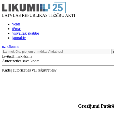
LATVIJAS REPUBLIKAS TIESĪBU AKTI
veidi
tēmas
visvairāk skatītie
jaunākie
uz sākumu
Izvērstā meklēšana
Autorizēties savā kontā
Kādēļ autorizēties vai reģistrēties?
Grozījumi Patērē