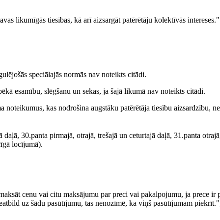
vas likumīgās tiesības, kā arī aizsargāt patērētāju kolektīvās intereses."
gulējošās speciālajās normās nav noteikts citādi.
pēkā esamību, slēgšanu un sekas, ja šajā likumā nav noteikts citādi.
ma noteikumus, kas nodrošina augstāku patērētāja tiesību aizsardzību, ne
 daļā, 30.panta pirmajā, otrajā, trešajā un ceturtajā daļā, 31.panta otrajā,
cīgā locījumā).
aksāt cenu vai citu maksājumu par preci vai pakalpojumu, ja prece ir 
eatbild uz šādu pasūtījumu, tas nenozīmē, ka viņš pasūtījumam piekrīt."