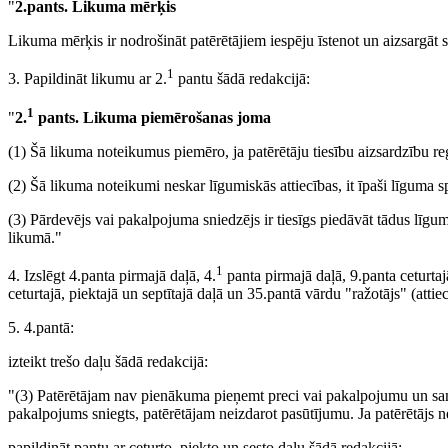
"
2.pants. Likuma mērķis
Likuma mērķis ir nodrošināt patērētājiem iespēju īstenot un aizsargāt sa
1
3. Papildināt likumu ar 2.
pantu šādā redakcijā:
1
"
2.
pants. Likuma piemērošanas joma
(1) Šā likuma noteikumus piemēro, ja patērētāju tiesību aizsardzību re
(2) Šā likuma noteikumi neskar līgumiskās attiecības, it īpaši līguma s
(3) Pārdevējs vai pakalpojuma sniedzējs ir tiesīgs piedāvāt tādus līgu
likumā."
1
4. Izslēgt 4.panta pirmajā daļā, 4.
panta pirmajā daļā, 9.panta ceturtajā
ceturtajā, piektajā un septītajā daļā un 35.pantā vārdu "ražotājs" (attie
5. 4.pantā:
izteikt trešo daļu šādā redakcijā:
"(3) Patērētājam nav pienākuma pieņemt preci vai pakalpojumu un sam
pakalpojums sniegts, patērētājam neizdarot pasūtījumu. Ja patērētājs n
papildināt pantu ar ceturto, piekto un sesto daļu šādā redakcijā: