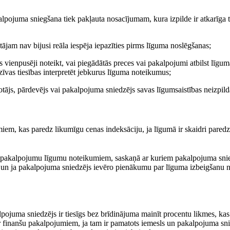
lpojuma sniegšana tiek pakļauta nosacījumam, kura izpilde ir atkarīga t
ājam nav bijusi reāla iespēja iepazīties pirms līguma noslēgšanas;
 vienpusēji noteikt, vai piegādātās preces vai pakalpojumi atbilst līg
vas tiesības interpretēt jebkurus līguma noteikumus;
otājs, pārdevējs vai pakalpojuma sniedzējs savas līgumsaistības neizpild
miem, kas paredz likumīgu cenas indeksāciju, ja līgumā ir skaidri pared
 pakalpojumu līgumu noteikumiem, saskaņā ar kuriem pakalpojuma sniedz
s un ja pakalpojuma sniedzējs ievēro pienākumu par līguma izbeigšanu 
ojuma sniedzējs ir tiesīgs bez brīdinājuma mainīt procentu likmes, ka
r finanšu pakalpojumiem, ja tam ir pamatots iemesls un pakalpojuma sni