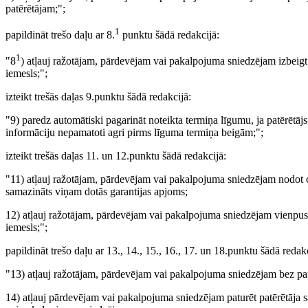
patērētājam;";
1
papildināt trešo daļu ar 8.
punktu šādā redakcijā:
1
"8
) atļauj ražotājam, pārdevējam vai pakalpojuma sniedzējam izbeig
iemesls;";
izteikt trešās daļas 9.punktu šādā redakcijā:
"9) paredz automātiski pagarināt noteikta termiņa līgumu, ja patērētā
informāciju nepamatoti agri pirms līguma termiņa beigām;";
izteikt trešās daļas 11. un 12.punktu šādā redakcijā:
"11) atļauj ražotājam, pārdevējam vai pakalpojuma sniedzējam nodot cit
samazināts viņam dotās garantijas apjoms;
12) atļauj ražotājam, pārdevējam vai pakalpojuma sniedzējam vienpus
iemesls;";
papildināt trešo daļu ar 13., 14., 15., 16., 17. un 18.punktu šādā redakc
"13) atļauj ražotājam, pārdevējam vai pakalpojuma sniedzējam bez pa
14) atļauj pārdevējam vai pakalpojuma sniedzējam paturēt patērētāja