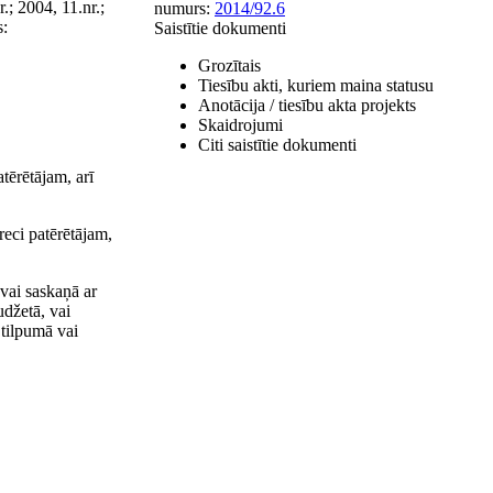
.; 2004, 11.nr.;
numurs:
2014/92.6
s:
Saistītie dokumenti
Grozītais
Tiesību akti, kuriem maina statusu
Anotācija / tiesību akta projekts
Skaidrojumi
Citi saistītie dokumenti
tērētājam, arī
reci patērētājam,
vai saskaņā ar
udžetā, vai
 tilpumā vai