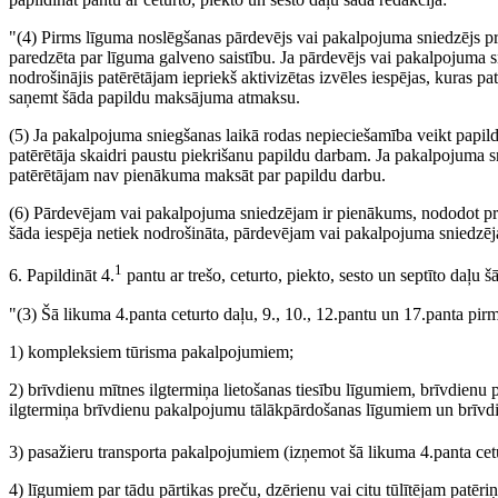
"(4) Pirms līguma noslēgšanas pārdevējs vai pakalpojuma sniedzējs p
paredzēta par līguma galveno saistību. Ja pārdevējs vai pakalpojuma 
nodrošinājis patērētājam iepriekš aktivizētas izvēles iespējas, kuras pa
saņemt šāda papildu maksājuma atmaksu.
(5) Ja pakalpojuma sniegšanas laikā rodas nepieciešamība veikt papild
patērētāja skaidri paustu piekrišanu papildu darbam. Ja pakalpojuma s
patērētājam nav pienākuma maksāt par papildu darbu.
(6) Pārdevējam vai pakalpojuma sniedzējam ir pienākums, nododot preci
šāda iespēja netiek nodrošināta, pārdevējam vai pakalpojuma sniedzēj
1
6. Papildināt 4.
pantu ar trešo, ceturto, piekto, sesto un septīto daļu š
"(3) Šā likuma 4.panta ceturto daļu, 9., 10., 12.pantu un 17.panta pi
1) kompleksiem tūrisma pakalpojumiem;
2) brīvdienu mītnes ilgtermiņa lietošanas tiesību līgumiem, brīvdienu 
ilgtermiņa brīvdienu pakalpojumu tālākpārdošanas līgumiem un brīvdi
3) pasažieru transporta pakalpojumiem (izņemot šā likuma 4.panta cet
4) līgumiem par tādu pārtikas preču, dzērienu vai citu tūlītējam patēr