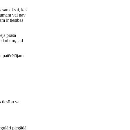
s samaksai, kas
ājumam vai nav
am ir tiesības
ējs prasa
u darbam, tad
a patērētājam
 tiesību vai
egulāri piegādā