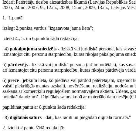
Izdarīt Patērētāju tiesību aizsardzības likumā (Latvijas Republikas Sae
2005, 24.nr.; 2007, 9., 12.nr.; 2008, 15.nr.; 2009, 13.nr.; Latvijas Vēs
1. 1.pantā:
izslēgt 2.punktā vārdus "izgatavota jauna lieta";
izteikt 4., 5. un 6.punktu šādā redakcijā:
"4)
pakalpojuma sniedzējs
- fiziskā vai juridiskā persona, kas savas
izmantojot citu personu starpniecību, kuras rīkojas pakalpojuma snie
5)
pārdevējs
- fiziskā vai juridiskā persona (arī importētājs), kas sav
arī izmantojot citu personu starpniecību, kuras rīkojas pārdevēja vār
6)
prece
- jebkura lieta, ko piedāvā vai pārdod patērētājam, izņemot l
valstij piekritīgās mantas uzskaiti, novērtēšanu, realizāciju, nodošanu
saskaņā ar komercķīlu regulējošiem normatīvajiem aktiem. Ūdens, gāze
noteiktā daudzumā. Digitālais saturs kopā ar materiālo datu nesēju (C
papildināt pantu ar 8.punktu šādā redakcijā:
"8)
digitālais saturs
- dati, kas radīti un piegādāti digitālā formātā."
2. Izteikt 2.pantu šādā redakcijā: