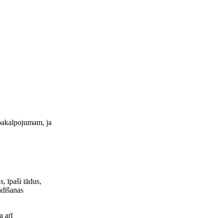
 pakalpojumam, ja
s, īpaši tādus,
ādīšanas
a arī