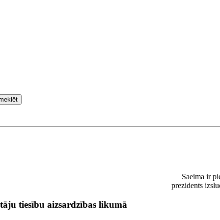
meklēt
Saeima ir pi
prezidents izsl
tāju tiesību aizsardzības likumā