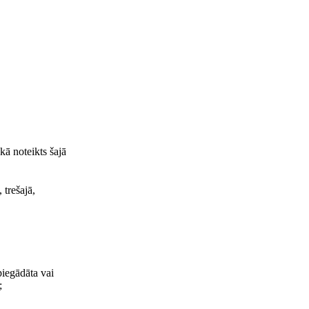
kā noteikts šajā
 trešajā,
piegādāta vai
;