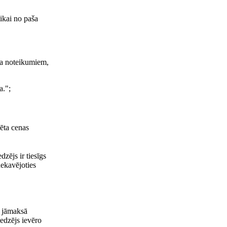
ikai no paša
uma noteikumiem,
a.";
zēta cenas
ējs ir tiesīgs
nekavējoties
s jāmaksā
edzējs ievēro