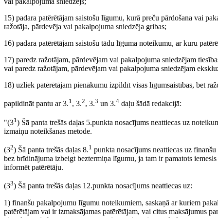
vai pakalpojuma sniedzējs;
15) padara patērētājam saistošu līgumu, kurā preču pārdošana vai paka
ražotāja, pārdevēja vai pakalpojuma sniedzēja gribas;
16) padara patērētājam saistošu tādu līguma noteikumu, ar kuru patērēt
17) paredz ražotājam, pārdevējam vai pakalpojuma sniedzējam tiesības
vai paredz ražotājam, pārdevējam vai pakalpojuma sniedzējam ekskluzī
18) uzliek patērētājam pienākumu izpildīt visas līgumsaistības, bet raž
1
2
3
4
papildināt pantu ar 3.
, 3.
, 3.
un 3.
daļu šādā redakcijā:
1
"(3
) Šā panta trešās daļas 5.punkta nosacījums neattiecas uz noteiku
izmaiņu noteikšanas metode.
2
1
(3
) Šā panta trešās daļas 8.
punkta nosacījums neattiecas uz finanšu
bez brīdinājuma izbeigt beztermiņa līgumu, ja tam ir pamatots iemesl
informēt patērētāju.
3
(3
) Šā panta trešās daļas 12.punkta nosacījums neattiecas uz:
1) finanšu pakalpojumu līgumu noteikumiem, saskaņā ar kuriem pakalp
patērētājam vai ir izmaksājamas patērētājam, vai citus maksājumus pa