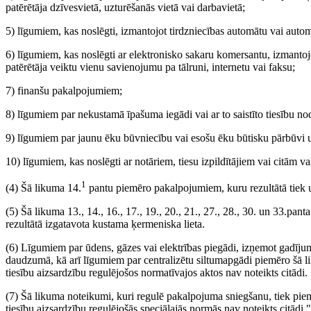
patērētāja dzīvesvietā, uzturēšanās vietā vai darbavietā;
5) līgumiem, kas noslēgti, izmantojot tirdzniecības automātu vai automa
6) līgumiem, kas noslēgti ar elektronisko sakaru komersantu, izmantoj
patērētāja veiktu vienu savienojumu pa tālruni, internetu vai faksu;
7) finanšu pakalpojumiem;
8) līgumiem par nekustamā īpašuma iegādi vai ar to saistīto tiesību n
9) līgumiem par jaunu ēku būvniecību vai esošu ēku būtisku pārbūvi 
10) līgumiem, kas noslēgti ar notāriem, tiesu izpildītājiem vai citām
1
(4) Šā likuma 14.
pantu piemēro pakalpojumiem, kuru rezultātā tiek uz
(5) Šā likuma 13., 14., 16., 17., 19., 20., 21., 27., 28., 30. un 33.pa
rezultātā izgatavota kustama ķermeniska lieta.
(6) Līgumiem par ūdens, gāzes vai elektrības piegādi, izņemot gadījum
daudzumā, kā arī līgumiem par centralizētu siltumapgādi piemēro šā 
tiesību aizsardzību regulējošos normatīvajos aktos nav noteikts citādi.
(7) Šā likuma noteikumi, kuri regulē pakalpojuma sniegšanu, tiek piemē
tiesību aizsardzību regulējošās speciālajās normās nav noteikts citādi."