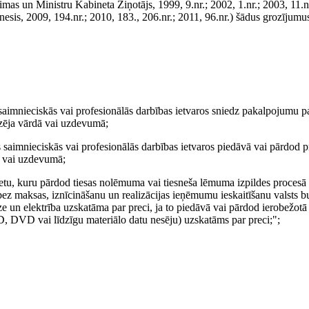
imas un Ministru Kabineta Ziņotājs, 1999, 9.nr.; 2002, 1.nr.; 2003, 11.nr
tnesis, 2009, 194.nr.; 2010, 183., 206.nr.; 2011, 96.nr.) šādus grozījumu
 saimnieciskās vai profesionālās darbības ietvaros sniedz pakalpojumu pa
dzēja vārdā vai uzdevumā;
as saimnieciskās vai profesionālās darbības ietvaros piedāvā vai pārdod p
dā vai uzdevumā;
ietu, kuru pārdod tiesas nolēmuma vai tiesneša lēmuma izpildes procesā 
 bez maksas, iznīcināšanu un realizācijas ieņēmumu ieskaitīšanu valsts b
 un elektrība uzskatāma par preci, ja to piedāvā vai pārdod ierobežotā
D, DVD vai līdzīgu materiālo datu nesēju) uzskatāms par preci;";