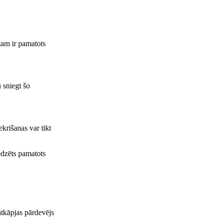
tam ir pamatots
 sniegt šo
krišanas var tikt
edzēts pamatots
tkāpjas pārdevējs