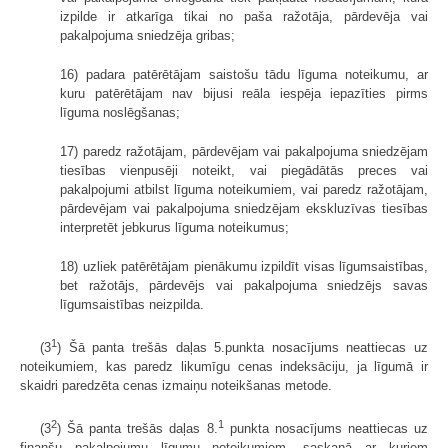
izpilde ir atkarīga tikai no paša ražotāja, pārdevēja vai
pakalpojuma sniedzēja gribas;
16) padara patērētājam saistošu tādu līguma noteikumu, ar
kuru patērētājam nav bijusi reāla iespēja iepazīties pirms
līguma noslēgšanas;
17) paredz ražotājam, pārdevējam vai pakalpojuma sniedzējam
tiesības vienpusēji noteikt, vai piegādātās preces vai
pakalpojumi atbilst līguma noteikumiem, vai paredz ražotājam,
pārdevējam vai pakalpojuma sniedzējam ekskluzīvas tiesības
interpretēt jebkurus līguma noteikumus;
18) uzliek patērētājam pienākumu izpildīt visas līgumsaistības,
bet ražotājs, pārdevējs vai pakalpojuma sniedzējs savas
līgumsaistības neizpilda.
1
(3
) Šā panta trešās daļas 5.punkta nosacījums neattiecas uz
noteikumiem, kas paredz likumīgu cenas indeksāciju, ja līgumā ir
skaidri paredzēta cenas izmaiņu noteikšanas metode.
2
1
(3
) Šā panta trešās daļas 8.
punkta nosacījums neattiecas uz
finanšu pakalpojumu līgumu noteikumiem, saskaņā ar kuriem