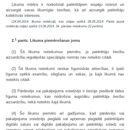
Likuma mērķis ir nodrošināt patērētājiem iespēju īstenot un
aizsargāt savas likumīgās tiesības, kā arī aizsargāt patērētāju
kolektīvās intereses.
(
24.04.2014
. likuma redakcijā, kas stājas spēkā
28.05.2014.
Panta jaunā
redakcija stājas spēkā
13.06.2014.
Sk. pārejas noteikumu 22.punktu)
1
2.
pants. Likuma piemērošanas joma
(1) Šā likuma noteikumus piemēro, ja patērētāju tiesību
aizsardzību regulējošās speciālajās normās nav noteikts citādi.
(2) Šā likuma noteikumi neskar līgumiskās attiecības, it īpaši
līguma spēkā esamību, slēgšanu un sekas, ja šajā likumā nav
noteikts citādi.
(3) Pārdevējs vai pakalpojuma sniedzējs ir tiesīgs piedāvāt tādus
līguma noteikumus, kas nodrošina augstāku patērētāja tiesību
aizsardzību, nekā noteikts šajā likumā.
(4) Šo likumu piemēro arī gadījumos, kad pārdevējs vai
pakalpojuma sniedzējs piegādā vai apņemas piegādāt patērētājam
digitālo saturu vai digitālo pakalpojumu un patērētājs sniedz vai
apņemas sniegt pārdevējam vai pakalpojuma sniedzējam personas