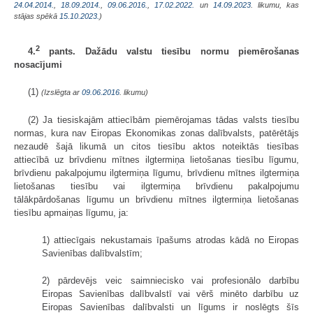
24.04.2014.
,
18.09.2014.
,
09.06.2016.
,
17.02.2022.
un
14.09.2023
. likumu, kas
stājas spēkā
15.10.2023.
)
2
4.
pants. Dažādu valstu tiesību normu piemērošanas
nosacījumi
(1)
(Izslēgta ar
09.06.2016
. likumu)
(2) Ja tiesiskajām attiecībām piemērojamas tādas valsts tiesību
normas, kura nav Eiropas Ekonomikas zonas dalībvalsts, patērētājs
nezaudē šajā likumā un citos tiesību aktos noteiktās tiesības
attiecībā uz brīvdienu mītnes ilgtermiņa lietošanas tiesību līgumu,
brīvdienu pakalpojumu ilgtermiņa līgumu, brīvdienu mītnes ilgtermiņa
lietošanas tiesību vai ilgtermiņa brīvdienu pakalpojumu
tālākpārdošanas līgumu un brīvdienu mītnes ilgtermiņa lietošanas
tiesību apmaiņas līgumu, ja:
1) attiecīgais nekustamais īpašums atrodas kādā no Eiropas
Savienības dalībvalstīm;
2) pārdevējs veic saimniecisko vai profesionālo darbību
Eiropas Savienības dalībvalstī vai vērš minēto darbību uz
Eiropas Savienības dalībvalsti un līgums ir noslēgts šīs