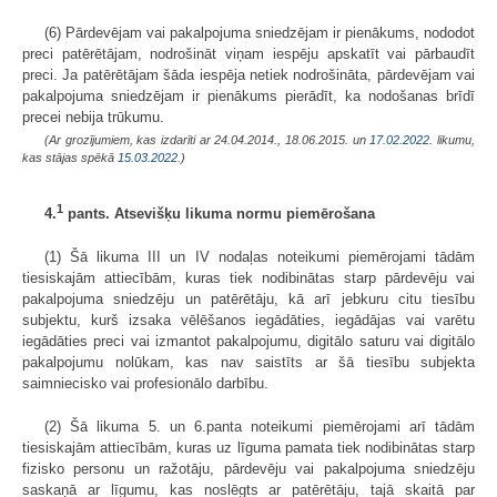
(6) Pārdevējam vai pakalpojuma sniedzējam ir pienākums, nododot
preci patērētājam, nodrošināt viņam iespēju apskatīt vai pārbaudīt
preci. Ja patērētājam šāda iespēja netiek nodrošināta, pārdevējam vai
pakalpojuma sniedzējam ir pienākums pierādīt, ka nodošanas brīdī
precei nebija trūkumu.
(Ar grozījumiem, kas izdarīti ar 24.04.2014., 18.06.2015.
un
17.02.2022
. likumu,
kas stājas spēkā
15.03.2022.
)
1
4.
pants. Atsevišķu likuma normu piemērošana
(1) Šā likuma III un IV nodaļas noteikumi piemērojami tādām
tiesiskajām attiecībām, kuras tiek nodibinātas starp pārdevēju vai
pakalpojuma sniedzēju un patērētāju, kā arī jebkuru citu tiesību
subjektu, kurš izsaka vēlēšanos iegādāties, iegādājas vai varētu
iegādāties preci vai izmantot pakalpojumu, digitālo saturu vai digitālo
pakalpojumu nolūkam, kas nav saistīts ar šā tiesību subjekta
saimniecisko vai profesionālo darbību.
(2) Šā likuma 5. un 6.panta noteikumi piemērojami arī tādām
tiesiskajām attiecībām, kuras uz līguma pamata tiek nodibinātas starp
fizisko personu un ražotāju, pārdevēju vai pakalpojuma sniedzēju
saskaņā ar līgumu, kas noslēgts ar patērētāju, tajā skaitā par