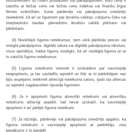
instrumentiem un citiem produktiem vai pakalpojumiem, kuru cena ir
saistīta ar biržas cenu vai biržas cenu indeksa vai finanšu tirgus
likmes svārstībām, kuras pārdevējs vai pakalpojuma sniedzējs
neietekmē, kā arī uz līgumiem par ārvalstu valūtas, ceļojumu čeku vai
starptautisku naudas pārvedumu ārvalstu valūtā pirkšanu vai
pārdošanu.
(4) Novērtējot līguma noteikumus, ņem vērā pārdotās preces vai
sniegtā pakalpojuma, digitālā satura vai digitālā pakalpojuma raksturu,
visus apstākļus, kādos līgums noslēgts, kā arī noslēgtā līguma un ar
to saistītā līguma noteikumus.
(5) Līguma noteikums vienmēr ir uzskatāms par savstarpēji
neapspriestu, ja tas sastādīts iepriekš un līdz ar to patērētājam nav
bijis iespējams ietekmēt attiecīgā noteikuma saturu; īpaši tas attiecas
uz iepriekš sagatavotiem tipveida līgumiem.
(6) Ja ir apspriesti līguma atsevišķi noteikumi vai atsevišķu
noteikumu attiecīgi aspekti, tad nevar uzskatīt, ka savstarpēji
apspriesti ir arī pārējie līguma noteikumi.
(7) Ja ražotājs, pārdevējs vai pakalpojuma sniedzējs apgalvo, ka
līguma noteikumi ir savstarpēji apspriesti ar patērētāju, viņa
pienākums ir to pierādīt.