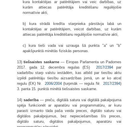
kura kontaktējas ar patērētājiem vai veic darbības, uz
kurām attiecas patērētāja kreditēšanu regulējošie
normatīvie akti,
b) kura strādā kredīta starpnieka pārstāvja labā un
kontaktējas ar patērētājiem, veicot darbības, uz kurām
attiecas patērētāja kreditēšanu regulējošie normatīvie akti,
c) kura tieši vada vai uzrauga šā punkta "a" un "b"
apakšpunktā minētās fiziskās personas.
13)
tiešsaistes saskarne
— Eiropas Parlamenta un Padomes
2017. gada 12. decembra regulas (ES)
2017/2394
par
sadarbību starp valstu iestādēm, kas atbild par tiesību aktu
izpildi patērētāju tiesību aizsardzības jomā, un ar ko atceļ
regulu (EK) Nr.
2006/2004
(turpmāk — regula Nr.
2017/2394
)
3. panta 15. punktā minētā tiešsaistes saskarne.
14)
saderība
— preču, digitālā satura vai digitālā pakalpojuma
spēja funkcionēt ar aparatūru vai programmatūru, ar kuru
parasti izmanto tāda paša veida preces, digitālo saturu vai
digitālos pakalpojumus, bez nepieciešamības šīs preces,
digitālo saturu, digitālos pakalpojumus, aparatūru vai
programmatūru pārveidot;