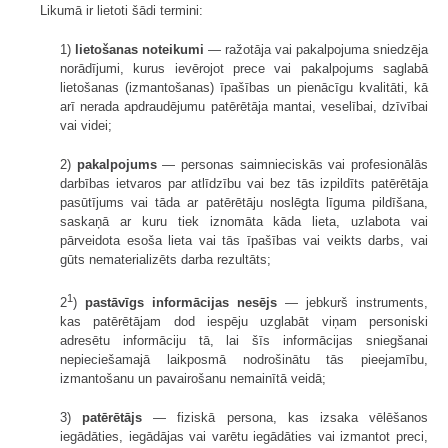
Likumā ir lietoti šādi termini:
1)
lietošanas noteikumi
— ražotāja vai pakalpojuma sniedzēja
norādījumi, kurus ievērojot prece vai pakalpojums saglabā
lietošanas (izmantošanas) īpašības un pienācīgu kvalitāti, kā
arī nerada apdraudējumu patērētāja mantai, veselībai, dzīvībai
vai videi;
2)
pakalpojums
— personas saimnieciskās vai profesionālās
darbības ietvaros par atlīdzību vai bez tās izpildīts patērētāja
pasūtījums vai tāda ar patērētāju noslēgta līguma pildīšana,
saskaņā ar kuru tiek iznomāta kāda lieta, uzlabota vai
pārveidota esoša lieta vai tās īpašības vai veikts darbs, vai
gūts nematerializēts darba rezultāts;
1
2
)
pastāvīgs informācijas nesējs
— jebkurš instruments,
kas patērētājam dod iespēju uzglabāt viņam personiski
adresētu informāciju tā, lai šīs informācijas sniegšanai
nepieciešamajā laikposmā nodrošinātu tās pieejamību,
izmantošanu un pavairošanu nemainītā veidā;
3)
patērētājs
— fiziskā persona, kas izsaka vēlēšanos
iegādāties, iegādājas vai varētu iegādāties vai izmantot preci,