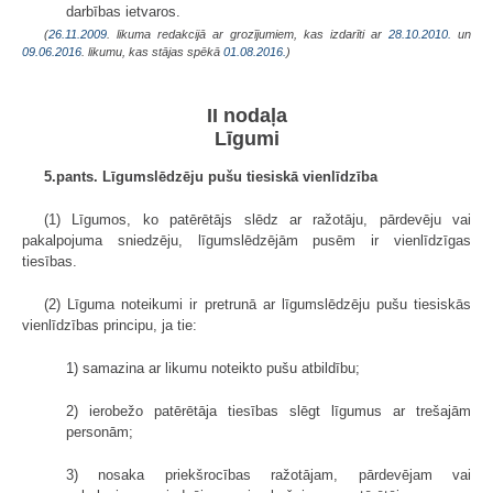
darbības ietvaros.
(
26.11.2009
. likuma redakcijā ar grozījumiem, kas izdarīti ar
28.10.2010.
un
09.06.2016
. likumu, kas stājas spēkā
01.08.2016.
)
II nodaļa
Līgumi
5.pants. Līgumslēdzēju pušu tiesiskā vienlīdzība
(1) Līgumos, ko patērētājs slēdz ar ražotāju, pārdevēju vai
pakalpojuma sniedzēju, līgumslēdzējām pusēm ir vienlīdzīgas
tiesības.
(2) Līguma noteikumi ir pretrunā ar līgumslēdzēju pušu tiesiskās
vienlīdzības principu, ja tie:
1) samazina ar likumu noteikto pušu atbildību;
2) ierobežo patērētāja tiesības slēgt līgumus ar trešajām
personām;
3) nosaka priekšrocības ražotājam, pārdevējam vai