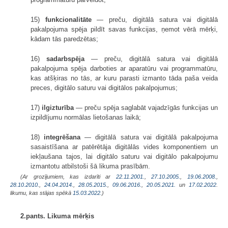
15)
funkcionalitāte
— preču, digitālā satura vai digitālā
pakalpojuma spēja pildīt savas funkcijas, ņemot vērā mērķi,
kādam tās paredzētas;
16)
sadarbspēja
— preču, digitālā satura vai digitālā
pakalpojuma spēja darboties ar aparatūru vai programmatūru,
kas atšķiras no tās, ar kuru parasti izmanto tāda paša veida
preces, digitālo saturu vai digitālos pakalpojumus;
17)
ilgizturība
— preču spēja saglabāt vajadzīgās funkcijas un
izpildījumu normālas lietošanas laikā;
18)
integrēšana
— digitālā satura vai digitālā pakalpojuma
sasaistīšana ar patērētāja digitālās vides komponentiem un
iekļaušana tajos, lai digitālo saturu vai digitālo pakalpojumu
izmantotu atbilstoši šā likuma prasībām.
(Ar grozījumiem, kas izdarīti ar
22.11.2001.
,
27.10.2005.
,
19.06.2008.
,
28.10.2010.
,
24.04.2014.
,
28.05.2015.
,
09.06.2016.
,
20.05.2021.
un
17.02.2022
.
likumu, kas stājas spēkā
15.03.2022.
)
2.pants. Likuma mērķis