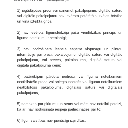
1) iegādājoties preci vai saņemot pakalpojumu, digitālo saturu
vai digitālo pakalpojumu nav ievērota patērētāja izvēles brīvība
un viņa izteiktā griba;
2) nav ievērots līgumslēdzēju pušu vienlīdzības princips un
līguma noteikumi ir netaisnīgi;
3) nav nodrošināta iespēja saņemt vispusīgu un pilnīgu
informāciju par preci, pakalpojumu, digitālo saturu vai digitālo
pakalpojumu, vai preces, pakalpojuma, digitālā satura vai
digitālā pakalpojuma cenu;
4) patērētājam pārdota nedroša vai līguma noteikumiem
neatbilstoša prece vai sniegts nedrošs vai līguma noteikumiem
neatbilstošs pakalpojums, digitālais saturs vai digitālais
pakalpojums;
5) samaksa par pirkumu un svars vai mērs nav noteikti pareizi,
kā arī nav nodrošināta iespēja pārliecināties par to;
6) līgumsaistības nav pienācīgi izpildītas;