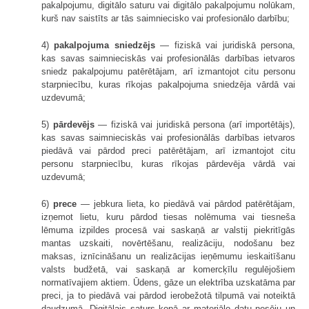
pakalpojumu, digitālo saturu vai digitālo pakalpojumu nolūkam,
kurš nav saistīts ar tās saimniecisko vai profesionālo darbību;
4)
pakalpojuma sniedzējs
— fiziskā vai juridiskā persona,
kas savas saimnieciskās vai profesionālās darbības ietvaros
sniedz pakalpojumu patērētājam, arī izmantojot citu personu
starpniecību, kuras rīkojas pakalpojuma sniedzēja vārdā vai
uzdevumā;
5)
pārdevējs
— fiziskā vai juridiskā persona (arī importētājs),
kas savas saimnieciskās vai profesionālās darbības ietvaros
piedāvā vai pārdod preci patērētājam, arī izmantojot citu
personu starpniecību, kuras rīkojas pārdevēja vārdā vai
uzdevumā;
6)
prece
— jebkura lieta, ko piedāvā vai pārdod patērētājam,
izņemot lietu, kuru pārdod tiesas nolēmuma vai tiesneša
lēmuma izpildes procesā vai saskaņā ar valstij piekritīgās
mantas uzskaiti, novērtēšanu, realizāciju, nodošanu bez
maksas, iznīcināšanu un realizācijas ieņēmumu ieskaitīšanu
valsts budžetā, vai saskaņā ar komercķīlu regulējošiem
normatīvajiem aktiem. Ūdens, gāze un elektrība uzskatāma par
preci, ja to piedāvā vai pārdod ierobežotā tilpumā vai noteiktā
daudzumā. Digitālais saturs kopā ar materiālo datu nesēju un