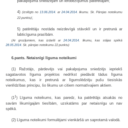
pakalpojuma sniedzējam un ierobežojumus patērētājam;
4)
(izslēgts no
13.06.2014.
ar
24.04.2014
. likumu. Sk. Pārejas noteikumu
;
22.punktu)
5) patērētāju nostāda neizdevīgā stāvoklī un ir pretrunā ar
labticīguma prasībām.
(Ar grozījumiem, kas izdarīti ar
24.04.2014
. likumu, kas stājas spēkā
28.05.2014.
Sk. pārejas noteikumu 22.punktu)
6.pants. Netaisnīgi līguma noteikumi
(1) Ražotājs, pārdevējs vai pakalpojuma sniedzējs iepriekš
sagatavotos līguma projektos nedrīkst piedāvāt tādus līguma
noteikumus, kas ir pretrunā ar līgumslēdzēju pušu tiesiskās
vienlīdzības principu, šo likumu un citiem normatīvajiem aktiem.
1
(1
) Līguma noteikums, kas paredz, ka patērētājs atsakās no
savām likumīgajām tiesībām, uzskatāms par netaisnīgu un nav
spēkā.
(2) Līguma noteikumi formulējami vienkāršā un saprotamā valodā.