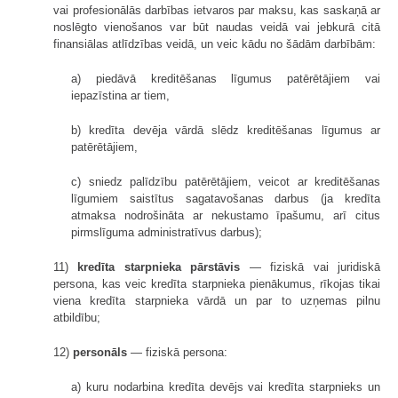
vai profesionālās darbības ietvaros par maksu, kas saskaņā ar
noslēgto vienošanos var būt naudas veidā vai jebkurā citā
finansiālas atlīdzības veidā, un veic kādu no šādām darbībām:
a) piedāvā kreditēšanas līgumus patērētājiem vai
iepazīstina ar tiem,
b) kredīta devēja vārdā slēdz kreditēšanas līgumus ar
patērētājiem,
c) sniedz palīdzību patērētājiem, veicot ar kreditēšanas
līgumiem saistītus sagatavošanas darbus (ja kredīta
atmaksa nodrošināta ar nekustamo īpašumu, arī citus
pirmslīguma administratīvus darbus);
11)
kredīta starpnieka pārstāvis
— fiziskā vai juridiskā
persona, kas veic kredīta starpnieka pienākumus, rīkojas tikai
viena kredīta starpnieka vārdā un par to uzņemas pilnu
atbildību;
12)
personāls
— fiziskā persona:
a) kuru nodarbina kredīta devējs vai kredīta starpnieks un