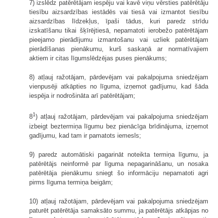
7) izslēdz patērētājam iespēju vai kavē viņu vērsties patērētāju
tiesību aizsardzības iestādēs vai tiesā vai izmantot tiesību
aizsardzības līdzekļus, īpaši tādus, kuri paredz strīdu
izskatīšanu tikai šķīrējtiesā, nepamatoti ierobežo patērētājam
pieejamo pierādījumu izmantošanu vai uzliek patērētājam
pierādīšanas pienākumu, kurš saskaņā ar normatīvajiem
aktiem ir citas līgumslēdzējas puses pienākums;
8) atļauj ražotājam, pārdevējam vai pakalpojuma sniedzējam
vienpusēji atkāpties no līguma, izņemot gadījumu, kad šāda
iespēja ir nodrošināta arī patērētājam;
1
8
) atļauj ražotājam, pārdevējam vai pakalpojuma sniedzējam
izbeigt beztermiņa līgumu bez pienācīga brīdinājuma, izņemot
gadījumu, kad tam ir pamatots iemesls;
9) paredz automātiski pagarināt noteikta termiņa līgumu, ja
patērētājs neinformē par līguma nepagarināšanu, un nosaka
patērētāja pienākumu sniegt šo informāciju nepamatoti agri
pirms līguma termiņa beigām;
10) atļauj ražotājam, pārdevējam vai pakalpojuma sniedzējam
paturēt patērētāja samaksāto summu, ja patērētājs atkāpjas no