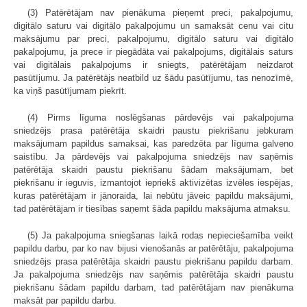
(3) Patērētājam nav pienākuma pieņemt preci, pakalpojumu,
digitālo saturu vai digitālo pakalpojumu un samaksāt cenu vai citu
maksājumu par preci, pakalpojumu, digitālo saturu vai digitālo
pakalpojumu, ja prece ir piegādāta vai pakalpojums, digitālais saturs
vai digitālais pakalpojums ir sniegts, patērētājam neizdarot
pasūtījumu. Ja patērētājs neatbild uz šādu pasūtījumu, tas nenozīmē,
ka viņš pasūtījumam piekrīt.
(4) Pirms līguma noslēgšanas pārdevējs vai pakalpojuma
sniedzējs prasa patērētāja skaidri paustu piekrišanu jebkuram
maksājumam papildus samaksai, kas paredzēta par līguma galveno
saistību. Ja pārdevējs vai pakalpojuma sniedzējs nav saņēmis
patērētāja skaidri paustu piekrišanu šādam maksājumam, bet
piekrišanu ir ieguvis, izmantojot iepriekš aktivizētas izvēles iespējas,
kuras patērētājam ir jānoraida, lai nebūtu jāveic papildu maksājumi,
tad patērētājam ir tiesības saņemt šāda papildu maksājuma atmaksu.
(5) Ja pakalpojuma sniegšanas laikā rodas nepieciešamība veikt
papildu darbu, par ko nav bijusi vienošanās ar patērētāju, pakalpojuma
sniedzējs prasa patērētāja skaidri paustu piekrišanu papildu darbam.
Ja pakalpojuma sniedzējs nav saņēmis patērētāja skaidri paustu
piekrišanu šādam papildu darbam, tad patērētājam nav pienākuma
maksāt par papildu darbu.