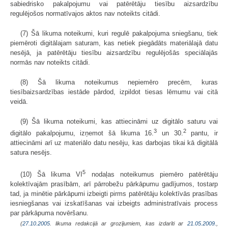
sabiedrisko pakalpojumu vai patērētāju tiesību aizsardzību
regulējošos normatīvajos aktos nav noteikts citādi.
(7) Šā likuma noteikumi, kuri regulē pakalpojuma sniegšanu, tiek
piemēroti digitālajam saturam, kas netiek piegādāts materiālajā datu
nesējā, ja patērētāju tiesību aizsardzību regulējošās speciālajās
normās nav noteikts citādi.
(8) Šā likuma noteikumus nepiemēro precēm, kuras
tiesībaizsardzības iestāde pārdod, izpildot tiesas lēmumu vai citā
veidā.
(9) Šā likuma noteikumi, kas attiecināmi uz digitālo saturu vai
3
2
digitālo pakalpojumu, izņemot šā likuma 16.
un 30.
pantu, ir
attiecināmi arī uz materiālo datu nesēju, kas darbojas tikai kā digitālā
satura nesējs.
5
(10) Šā likuma VI
nodaļas noteikumus piemēro patērētāju
kolektīvajām prasībām, arī pārrobežu pārkāpumu gadījumos, tostarp
tad, ja minētie pārkāpumi izbeigti pirms patērētāju kolektīvās prasības
iesniegšanas vai izskatīšanas vai izbeigts administratīvais process
par pārkāpuma novēršanu.
(
27.10.2005
. likuma redakcijā ar grozījumiem, kas izdarīti ar
21.05.2009.
,