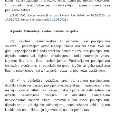
izpildi, kā arī zaudējumu atlīdzību un atlīdzību par morālo kaitējumu.
Strīda gadījumā atlīdzības par morālo kaitējumu apmēru nosaka tiesa
pēc sava ieskata.
(
19.06.2008
. likuma redakcijā ar grozījumiem, kas izdarīti ar 28.10.2010.
un
17.02.2022
. likumu, kas stājas spēkā
15.03.2022.
)
4.pants. Patērētāja izvēles brīvība un griba
(1) Stājoties līgumattiecībās ar pārdevēju vai pakalpojuma
sniedzēju, patērētājam jādod iespēja pilnībā realizēt savu izvēli un
gribu, iegādājoties tieši tādu preci vai saņemot tieši tādu pakalpojumu,
digitālo saturu vai digitālo pakalpojumu, kādu patērētājs vēlas,
izņemot likumā noteiktos ierobežojumus. Pārdevēja vai pakalpojuma
sniedzēja pienākums ir respektēt šo gribu. Izvēle un griba paužama
līguma noteikumos, vai arī tai jābūt redzamai pēc lietas apstākļiem.
(2) Pirms patērētājs iegādājas preci vai saņem pakalpojumu,
digitālo saturu vai digitālo pakalpojumu, patērētājam nepieciešams dot
iespēju novērtēt attiecīgās preces, pakalpojuma, digitālā satura vai
digitālā pakalpojuma derīgumu un atbilstību. Patērētājam
nepieciešams saņemt pilnīgu informāciju par preci, pakalpojumu,
digitālo saturu vai digitālo pakalpojumu, norēķināšanās veidu, līguma
izpildījumu un atbildību, ja līgumsaistības tiek pārkāptas.