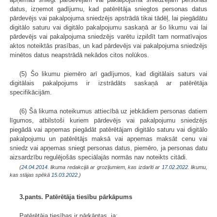
datus, izņemot gadījumu, kad patērētāja sniegtos personas datus
pārdevējs vai pakalpojuma sniedzējs apstrādā tikai tādēļ, lai piegādātu
digitālo saturu vai digitālo pakalpojumu saskaņā ar šo likumu vai lai
pārdevējs vai pakalpojuma sniedzējs varētu izpildīt tam normatīvajos
aktos noteiktās prasības, un kad pārdevējs vai pakalpojuma sniedzējs
minētos datus neapstrādā nekādos citos nolūkos.
(5) Šo likumu piemēro arī gadījumos, kad digitālais saturs vai
digitālais pakalpojums ir izstrādāts saskaņā ar patērētāja
specifikācijām.
(6) Šā likuma noteikumus attiecībā uz jebkādiem personas datiem
līgumos, atbilstoši kuriem pārdevējs vai pakalpojumu sniedzējs
piegādā vai apņemas piegādāt patērētājam digitālo saturu vai digitālo
pakalpojumu un patērētājs maksā vai apņemas maksāt cenu vai
sniedz vai apņemas sniegt personas datus, piemēro, ja personas datu
aizsardzību regulējošās speciālajās normās nav noteikts citādi.
(
24.04.2014
. likuma redakcijā ar grozījumiem, kas izdarīti ar
17.02.2022
. likumu,
kas stājas spēkā
15.03.2022.
)
3.pants. Patērētāja tiesību pārkāpums
Patērētāja tiesības ir pārkāptas, ja: