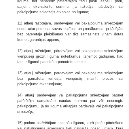
līguma, bet neparedz patērētājam tādu pašu iespēju, proti,
saņemt ekvivalentu summu, ja ražotājs, pārdevējs vai
pakalpojuma sniedzējs atkāpjas no līguma;
11) atļauj ražotājam, pārdevējam vai pakalpojuma sniedzējam
nodot citai personai savas tiesības un pienākumus, ja tādējādi
bez patērētāja piekrišanas var tikt samazināts viņam dotās
komercgarantijas apjoms;
12) atļauj ražotājam, pārdevējam vai pakalpojuma sniedzējam
vienpusēji grozīt līguma noteikumus, izņemot gadījumu, kad
tam ir līgumā paredzēts pamatots iemesls;
13) atļauj ražotājam, pārdevējam vai pakalpojuma sniedzējam
bez pamatota iemesla vienpusēji mainīt preces vai
pakalpojuma raksturojumu;
14) atļauj pārdevējam vai pakalpojuma sniedzējam paturēt
patērētāja samaksāto naudas summu par vēl nesniegtu
pakalpojumu, ja no līguma atkāpjas pārdevējs vai pakalpojuma
sniedzējs;
15) padara patērētājam saistošu līgumu, kurā preču pārdošana
vai pakalpojuma sniegšana tiek pakļauta nosacījumam, kura