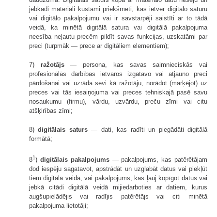
jebkādi materiāli kustami priekšmeti, kas ietver digitālo saturu
vai digitālo pakalpojumu vai ir savstarpēji saistīti ar to tādā
veidā, ka minētā digitālā satura vai digitālā pakalpojuma
neesība neļautu precēm pildīt savas funkcijas, uzskatāmi par
preci (turpmāk — prece ar digitāliem elementiem);
7)
ražotājs
— persona, kas savas saimnieciskās vai
profesionālās darbības ietvaros izgatavo vai atjauno preci
pārdošanai vai uzrāda sevi kā ražotāju, norādot (marķējot) uz
preces vai tās iesaiņojuma vai preces tehniskajā pasē savu
nosaukumu (firmu), vārdu, uzvārdu, preču zīmi vai citu
atšķirības zīmi;
8)
digitālais saturs
— dati, kas radīti un piegādāti digitālā
formātā;
1
8
)
digitālais pakalpojums
— pakalpojums, kas patērētājam
dod iespēju sagatavot, apstrādāt un uzglabāt datus vai piekļūt
tiem digitālā veidā, vai pakalpojums, kas ļauj kopīgot datus vai
jebkā citādi digitālā veidā mijiedarboties ar datiem, kurus
augšupielādējis vai radījis patērētājs vai citi minētā
pakalpojuma lietotāji;