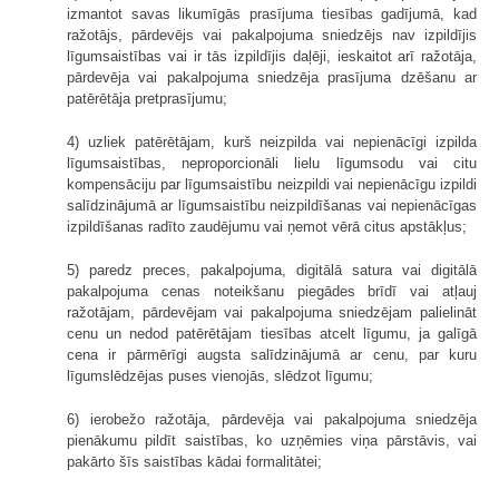
izmantot savas likumīgās prasījuma tiesības gadījumā, kad
ražotājs, pārdevējs vai pakalpojuma sniedzējs nav izpildījis
līgumsaistības vai ir tās izpildījis daļēji, ieskaitot arī ražotāja,
pārdevēja vai pakalpojuma sniedzēja prasījuma dzēšanu ar
patērētāja pretprasījumu;
4) uzliek patērētājam, kurš neizpilda vai nepienācīgi izpilda
līgumsaistības, neproporcionāli lielu līgumsodu vai citu
kompensāciju par līgumsaistību neizpildi vai nepienācīgu izpildi
salīdzinājumā ar līgumsaistību neizpildīšanas vai nepienācīgas
izpildīšanas radīto zaudējumu vai ņemot vērā citus apstākļus;
5) paredz preces, pakalpojuma, digitālā satura vai digitālā
pakalpojuma cenas noteikšanu piegādes brīdī vai atļauj
ražotājam, pārdevējam vai pakalpojuma sniedzējam palielināt
cenu un nedod patērētājam tiesības atcelt līgumu, ja galīgā
cena ir pārmērīgi augsta salīdzinājumā ar cenu, par kuru
līgumslēdzējas puses vienojās, slēdzot līgumu;
6) ierobežo ražotāja, pārdevēja vai pakalpojuma sniedzēja
pienākumu pildīt saistības, ko uzņēmies viņa pārstāvis, vai
pakārto šīs saistības kādai formalitātei;