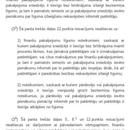
pakalpojuma sniedzējs ir tiesīgs bez brīdinājuma izbeigt beztermiņa
līgumu, ja tam ir pamatots iemesls un ja pakalpojuma sniedzējs ievēro
pienākumu par līguma izbeigšanu nekavējoties informēt patērētāju.
3
(3
) Šā panta trešās daļas 12.punkta nosacījums neattiecas uz:
1) finanšu pakalpojumu līgumu noteikumiem, saskaņā ar
kuriem pakalpojuma sniedzējs ir tiesīgs bez brīdinājuma mainīt
procentu likmes, kas jāmaksā patērētājam vai ir izmaksājamas
patērētājam, vai citus maksājumus par finanšu pakalpojumiem,
ja tam ir pamatots iemesls un pakalpojuma sniedzējs ievēro
pienākumu informēt par to patērētāju pēc iespējas ātrāk, kā arī
patērētājam ir paredzētas tiesības nekavējoties izbeigt līgumu;
2) noteikumiem, saskaņā ar kuriem pārdevējs vai pakalpojuma
sniedzējs ir tiesīgs vienpusēji grozīt beztermiņa līguma
noteikumus, ja pārdevējs vai pakalpojuma sniedzējs ievēro
pienākumu pienācīgi informēt par to patērētāju un patērētājs ir
tiesīgs atkāpties no līguma.
4
1
(3
) Šā panta trešās daļas 5., 8.
un 12.punkta nosacījumi
neattiecas uz darījumiem ar pārvedamiem vērtspapīriem, finanšu