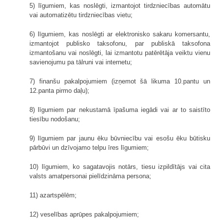
5) līgumiem, kas noslēgti, izmantojot tirdzniecības automātu
vai automatizētu tirdzniecības vietu;
6) līgumiem, kas noslēgti ar elektronisko sakaru komersantu,
izmantojot publisko taksofonu, par publiskā taksofona
izmantošanu vai noslēgti, lai izmantotu patērētāja veiktu vienu
savienojumu pa tālruni vai internetu;
7) finanšu pakalpojumiem (izņemot šā likuma 10.pantu un
12.panta pirmo daļu);
8) līgumiem par nekustamā īpašuma iegādi vai ar to saistīto
tiesību nodošanu;
9) līgumiem par jaunu ēku būvniecību vai esošu ēku būtisku
pārbūvi un dzīvojamo telpu īres līgumiem;
10) līgumiem, ko sagatavojis notārs, tiesu izpildītājs vai cita
valsts amatpersonai pielīdzināma persona;
11) azartspēlēm;
12) veselības aprūpes pakalpojumiem;