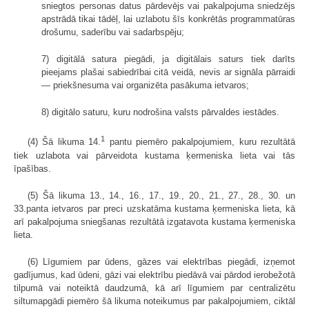
sniegtos personas datus pārdevējs vai pakalpojuma sniedzējs
apstrādā tikai tādēļ, lai uzlabotu šīs konkrētās programmatūras
drošumu, saderību vai sadarbspēju;
7) digitālā satura piegādi, ja digitālais saturs tiek darīts
pieejams plašai sabiedrībai citā veidā, nevis ar signāla pārraidi
— priekšnesuma vai organizēta pasākuma ietvaros;
8) digitālo saturu, kuru nodrošina valsts pārvaldes iestādes.
1
(4) Šā likuma 14.
pantu piemēro pakalpojumiem, kuru rezultātā
tiek uzlabota vai pārveidota kustama ķermeniska lieta vai tās
īpašības.
(5) Šā likuma 13., 14., 16., 17., 19., 20., 21., 27., 28., 30. un
33.panta ietvaros par preci uzskatāma kustama ķermeniska lieta, kā
arī pakalpojuma sniegšanas rezultātā izgatavota kustama ķermeniska
lieta.
(6) Līgumiem par ūdens, gāzes vai elektrības piegādi, izņemot
gadījumus, kad ūdeni, gāzi vai elektrību piedāvā vai pārdod ierobežotā
tilpumā vai noteiktā daudzumā, kā arī līgumiem par centralizētu
siltumapgādi piemēro šā likuma noteikumus par pakalpojumiem, ciktāl