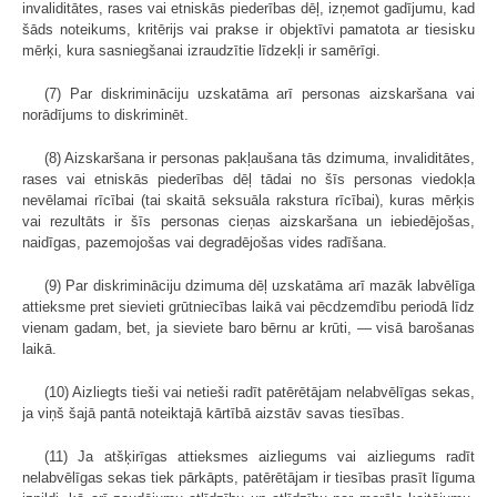
invaliditātes, rases vai etniskās piederības dēļ, izņemot gadījumu, kad
šāds noteikums, kritērijs vai prakse ir objektīvi pamatota ar tiesisku
mērķi, kura sasniegšanai izraudzītie līdzekļi ir samērīgi.
(7) Par diskrimināciju uzskatāma arī personas aizskaršana vai
norādījums to diskriminēt.
(8) Aizskaršana ir personas pakļaušana tās dzimuma, invaliditātes,
rases vai etniskās piederības dēļ tādai no šīs personas viedokļa
nevēlamai rīcībai (tai skaitā seksuāla rakstura rīcībai), kuras mērķis
vai rezultāts ir šīs personas cieņas aizskaršana un iebiedējošas,
naidīgas, pazemojošas vai degradējošas vides radīšana.
(9) Par diskrimināciju dzimuma dēļ uzskatāma arī mazāk labvēlīga
attieksme pret sievieti grūtniecības laikā vai pēcdzemdību periodā līdz
vienam gadam, bet, ja sieviete baro bērnu ar krūti, — visā barošanas
laikā.
(10) Aizliegts tieši vai netieši radīt patērētājam nelabvēlīgas sekas,
ja viņš šajā pantā noteiktajā kārtībā aizstāv savas tiesības.
(11) Ja atšķirīgas attieksmes aizliegums vai aizliegums radīt
nelabvēlīgas sekas tiek pārkāpts, patērētājam ir tiesības prasīt līguma