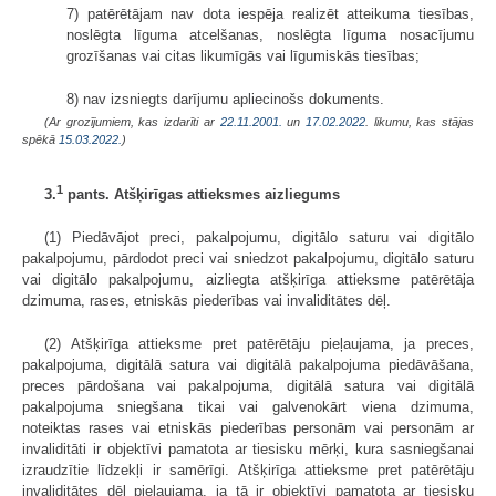
7) patērētājam nav dota iespēja realizēt atteikuma tiesības,
noslēgta līguma atcelšanas, noslēgta līguma nosacījumu
grozīšanas vai citas likumīgās vai līgumiskās tiesības;
8) nav izsniegts darījumu apliecinošs dokuments.
(Ar grozījumiem, kas izdarīti ar
22.11.2001.
un
17.02.2022
. likumu, kas stājas
spēkā
15.03.2022.
)
1
3.
pants. Atšķirīgas attieksmes aizliegums
(1) Piedāvājot preci, pakalpojumu, digitālo saturu vai digitālo
pakalpojumu, pārdodot preci vai sniedzot pakalpojumu, digitālo saturu
vai digitālo pakalpojumu, aizliegta atšķirīga attieksme patērētāja
dzimuma, rases, etniskās piederības vai invaliditātes dēļ.
(2) Atšķirīga attieksme pret patērētāju pieļaujama, ja preces,
pakalpojuma, digitālā satura vai digitālā pakalpojuma piedāvāšana,
preces pārdošana vai pakalpojuma, digitālā satura vai digitālā
pakalpojuma sniegšana tikai vai galvenokārt viena dzimuma,
noteiktas rases vai etniskās piederības personām vai personām ar
invaliditāti ir objektīvi pamatota ar tiesisku mērķi, kura sasniegšanai
izraudzītie līdzekļi ir samērīgi. Atšķirīga attieksme pret patērētāju
invaliditātes dēļ pieļaujama, ja tā ir objektīvi pamatota ar tiesisku