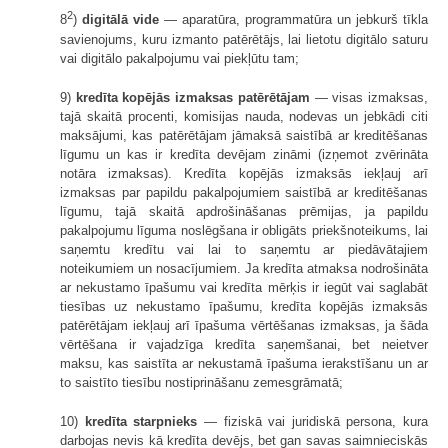
2
8
)
digitālā vide
— aparatūra, programmatūra un jebkurš tīkla
savienojums, kuru izmanto patērētājs, lai lietotu digitālo saturu
vai digitālo pakalpojumu vai piekļūtu tam;
9)
kredīta kopējās izmaksas patērētājam
— visas izmaksas,
tajā skaitā procenti, komisijas nauda, nodevas un jebkādi citi
maksājumi, kas patērētājam jāmaksā saistībā ar kreditēšanas
līgumu un kas ir kredīta devējam zināmi (izņemot zvērināta
notāra izmaksas). Kredīta kopējās izmaksās iekļauj arī
izmaksas par papildu pakalpojumiem saistībā ar kreditēšanas
līgumu, tajā skaitā apdrošināšanas prēmijas, ja papildu
pakalpojumu līguma noslēgšana ir obligāts priekšnoteikums, lai
saņemtu kredītu vai lai to saņemtu ar piedāvātajiem
noteikumiem un nosacījumiem. Ja kredīta atmaksa nodrošināta
ar nekustamo īpašumu vai kredīta mērķis ir iegūt vai saglabāt
tiesības uz nekustamo īpašumu, kredīta kopējās izmaksās
patērētājam iekļauj arī īpašuma vērtēšanas izmaksas, ja šāda
vērtēšana ir vajadzīga kredīta saņemšanai, bet neietver
maksu, kas saistīta ar nekustamā īpašuma ierakstīšanu un ar
to saistīto tiesību nostiprināšanu zemesgrāmatā;
10)
kredīta starpnieks
— fiziskā vai juridiskā persona, kura
darbojas nevis kā kredīta devējs, bet gan savas saimnieciskās