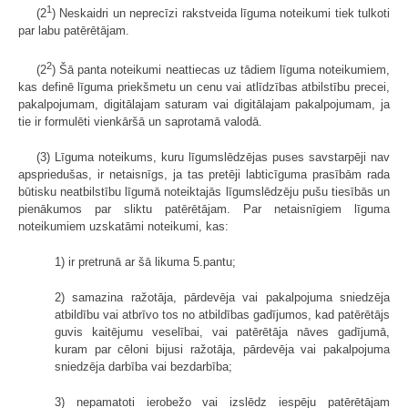
1
(2
) Neskaidri un neprecīzi rakstveida līguma noteikumi tiek tulkoti
par labu patērētājam.
2
(2
) Šā panta noteikumi neattiecas uz tādiem līguma noteikumiem,
kas definē līguma priekšmetu un cenu vai atlīdzības atbilstību precei,
pakalpojumam, digitālajam saturam vai digitālajam pakalpojumam, ja
tie ir formulēti vienkāršā un saprotamā valodā.
(3) Līguma noteikums, kuru līgumslēdzējas puses savstarpēji nav
apspriedušas, ir netaisnīgs, ja tas pretēji labticīguma prasībām rada
būtisku neatbilstību līgumā noteiktajās līgumslēdzēju pušu tiesībās un
pienākumos par sliktu patērētājam. Par netaisnīgiem līguma
noteikumiem uzskatāmi noteikumi, kas:
1) ir pretrunā ar šā likuma 5.pantu;
2) samazina ražotāja, pārdevēja vai pakalpojuma sniedzēja
atbildību vai atbrīvo tos no atbildības gadījumos, kad patērētājs
guvis kaitējumu veselībai, vai patērētāja nāves gadījumā,
kuram par cēloni bijusi ražotāja, pārdevēja vai pakalpojuma
sniedzēja darbība vai bezdarbība;
3) nepamatoti ierobežo vai izslēdz iespēju patērētājam