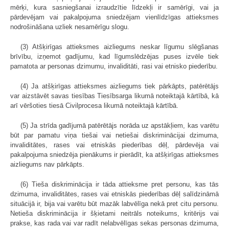
mērķi, kura sasniegšanai izraudzītie līdzekļi ir samērīgi, vai ja
pārdevējam vai pakalpojuma sniedzējam vienlīdzīgas attieksmes
nodrošināšana uzliek nesamērīgu slogu.
(3) Atšķirīgas attieksmes aizliegums neskar līgumu slēgšanas
brīvību, izņemot gadījumu, kad līgumslēdzējas puses izvēle tiek
pamatota ar personas dzimumu, invaliditāti, rasi vai etnisko piederību.
(4) Ja atšķirīgas attieksmes aizliegums tiek pārkāpts, patērētājs
var aizstāvēt savas tiesības Tiesībsarga likumā noteiktajā kārtībā, kā
arī vēršoties tiesā Civilprocesa likumā noteiktajā kārtībā.
(5) Ja strīda gadījumā patērētājs norāda uz apstākļiem, kas varētu
būt par pamatu viņa tiešai vai netiešai diskriminācijai dzimuma,
invaliditātes, rases vai etniskās piederības dēļ, pārdevēja vai
pakalpojuma sniedzēja pienākums ir pierādīt, ka atšķirīgas attieksmes
aizliegums nav pārkāpts.
(6) Tieša diskriminācija ir tāda attieksme pret personu, kas tās
dzimuma, invaliditātes, rases vai etniskās piederības dēļ salīdzināmā
situācijā ir, bija vai varētu būt mazāk labvēlīga nekā pret citu personu.
Netieša diskriminācija ir šķietami neitrāls noteikums, kritērijs vai
prakse, kas rada vai var radīt nelabvēlīgas sekas personas dzimuma,