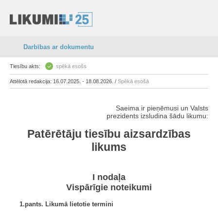
Darbības ar dokumentu
Tiesību akts:
spēkā esošs
Attēlotā redakcija: 16.07.2025. - 18.08.2026. /
Spēkā esošā
Saeima ir pieņēmusi un Valsts
prezidents izsludina šādu likumu:
Patērētāju tiesību aizsardzības
likums
I nodaļa
Vispārīgie noteikumi
1.pants. Likumā lietotie termini