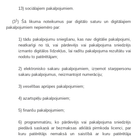
13) sociālajiem pakalpojumiem.
1
(3
) Šā likuma noteikumus par digitālo saturu un digitālajiem
pakalpojumiem nepiemēro par:
1) tādu pakalpojumu sniegšanu, kas nav digitālie pakalpojumi,
neatkarīgi no tā, vai pārdevējs vai pakalpojuma sniedzējs
izmanto digitālos līdzekļus, lai radītu pakalpojuma rezultātu vai
nodotu to patērētājam;
2) elektronisko sakaru pakalpojumiem, izņemot starppersonu
sakaru pakalpojumus, neizmantojot numerāciju;
3) veselības aprūpes pakalpojumiem;
4) azartspēļu pakalpojumiem;
5) finanšu pakalpojumiem;
6) programmatūru, ko pārdevējs vai pakalpojuma sniedzējs
piedāvā saskaņā ar bezmaksas atklātā pirmkoda licenci, par
kuru patērētājs nemaksā un saistībā ar kuru patērētāja