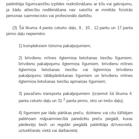
patērētāja līgumsaistību izpildes nodrošināšanu ar ķīlu vai galvojumu,
ja šādu attiecību nodibināšana nav saistīta ar minētās fiziskās
personas saimniecisko vai profesionālo darbību.
(3) Šā likuma 4.panta ceturto daļu, 9., 10., 12.pantu un 17.panta
pirmo daļu nepiemēro:
1) kompleksiem tūrisma pakalpojumiem;
2) brīvdienu mītnes ilgtermiņa lietošanas tiesību līgumiem,
brīvdienu pakalpojumu ilgtermiņa līgumiem, brīvdienu mītnes
ilgtermiņa lietošanas tiesību vai ilgtermiņa brīvdienu
pakalpojumu tālākpārdošanas līgumiem un brīvdienu mītnes
ilgtermiņa lietošanas tiesību apmaiņas līgumiem;
3) pasažieru transporta pakalpojumiem (izņemot šā likuma 4.
2
panta ceturto daļu un 31.
panta pirmo, otro un trešo daļu);
4) līgumiem par tādu pārtikas preču, dzērienu vai citu tūlītējam
patēriņam mājsaimniecībā paredzētu preču piegādi, kuras
pārdevējs bieži un regulāri piegādā patērētāja dzīvesvietā,
uzturēšanās vietā vai darbavietā;