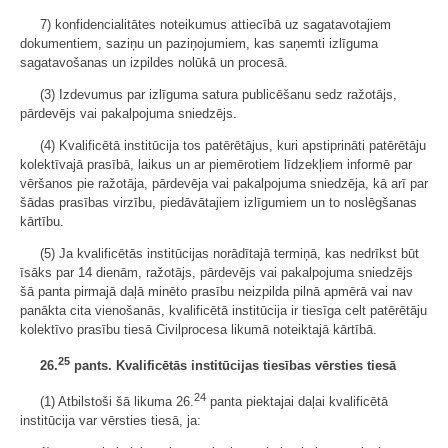
7) konfidencialitātes noteikumus attiecībā uz sagatavotajiem
dokumentiem, saziņu un paziņojumiem, kas saņemti izlīguma
sagatavošanas un izpildes nolūkā un procesā.
(3) Izdevumus par izlīguma satura publicēšanu sedz ražotājs,
pārdevējs vai pakalpojuma sniedzējs.
(4) Kvalificētā institūcija tos patērētājus, kuri apstiprināti patērētāju
kolektīvajā prasībā, laikus un ar piemērotiem līdzekļiem informē par
vēršanos pie ražotāja, pārdevēja vai pakalpojuma sniedzēja, kā arī par
šādas prasības virzību, piedāvātajiem izlīgumiem un to noslēgšanas
kārtību.
(5) Ja kvalificētās institūcijas norādītajā termiņā, kas nedrīkst būt
īsāks par 14 dienām, ražotājs, pārdevējs vai pakalpojuma sniedzējs
šā panta pirmajā daļā minēto prasību neizpilda pilnā apmērā vai nav
panākta cita vienošanās, kvalificētā institūcija ir tiesīga celt patērētāju
kolektīvo prasību tiesā Civilprocesa likumā noteiktajā kārtībā.
25
26.
pants. Kvalificētās institūcijas tiesības vērsties tiesā
24
(1) Atbilstoši šā likuma 26.
panta piektajai daļai kvalificētā
institūcija var vērsties tiesā, ja: