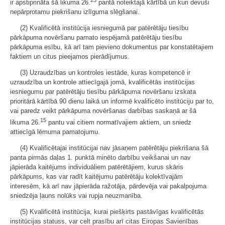
ir apstiprināta šā likuma 26.
pantā noteiktajā kārtībā un kuri devuši
nepārprotamu piekrišanu izlīguma slēgšanai.
(2) Kvalificētā institūcija iesniegumā par patērētāju tiesību
pārkāpuma novēršanu pamato iespējamā patērētāju tiesību
pārkāpuma esību, kā arī tam pievieno dokumentus par konstatētajiem
faktiem un citus pieejamos pierādījumus.
(3) Uzraudzības un kontroles iestāde, kuras kompetencē ir
uzraudzība un kontrole attiecīgajā jomā, kvalificētās institūcijas
iesniegumu par patērētāju tiesību pārkāpuma novēršanu izskata
prioritārā kārtībā 90 dienu laikā un informē kvalificēto institūciju par to,
vai paredz veikt pārkāpuma novēršanas darbības saskaņā ar šā
15
likuma 26.
pantu vai citiem normatīvajiem aktiem, un sniedz
attiecīgā lēmuma pamatojumu.
(4) Kvalificētajai institūcijai nav jāsaņem patērētāju piekrišana šā
panta pirmās daļas 1. punktā minēto darbību veikšanai un nav
jāpierāda kaitējums individuāliem patērētājiem, kurus skāris
pārkāpums, kas var radīt kaitējumu patērētāju kolektīvajām
interesēm, kā arī nav jāpierāda ražotāja, pārdevēja vai pakalpojuma
sniedzēja ļauns nolūks vai rupja neuzmanība.
(5) Kvalificētā institūcija, kurai piešķirts pastāvīgas kvalificētās
institūcijas statuss, var celt prasību arī citas Eiropas Savienības