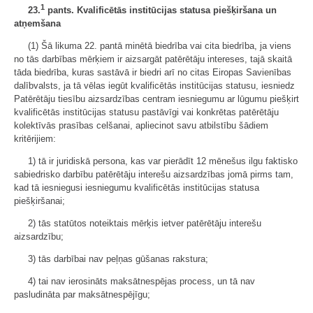
1
23.
pants. Kvalificētās institūcijas statusa piešķiršana un
atņemšana
(1) Šā likuma 22. pantā minētā biedrība vai cita biedrība, ja viens
no tās darbības mērķiem ir aizsargāt patērētāju intereses, tajā skaitā
tāda biedrība, kuras sastāvā ir biedri arī no citas Eiropas Savienības
dalībvalsts, ja tā vēlas iegūt kvalificētās institūcijas statusu, iesniedz
Patērētāju tiesību aizsardzības centram iesniegumu ar lūgumu piešķirt
kvalificētās institūcijas statusu pastāvīgi vai konkrētas patērētāju
kolektīvās prasības celšanai, apliecinot savu atbilstību šādiem
kritērijiem:
1) tā ir juridiskā persona, kas var pierādīt 12 mēnešus ilgu faktisko
sabiedrisko darbību patērētāju interešu aizsardzības jomā pirms tam,
kad tā iesniegusi iesniegumu kvalificētās institūcijas statusa
piešķiršanai;
2) tās statūtos noteiktais mērķis ietver patērētāju interešu
aizsardzību;
3) tās darbībai nav peļņas gūšanas rakstura;
4) tai nav ierosināts maksātnespējas process, un tā nav
pasludināta par maksātnespējīgu;