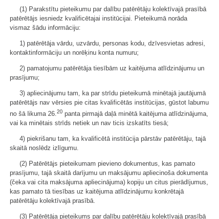
(1) Parakstītu pieteikumu par dalību patērētāju kolektīvajā prasībā
patērētājs iesniedz kvalificētajai institūcijai. Pieteikumā norāda
vismaz šādu informāciju:
1) patērētāja vārdu, uzvārdu, personas kodu, dzīvesvietas adresi,
kontaktinformāciju un norēķinu konta numuru;
2) pamatojumu patērētāja tiesībām uz kaitējuma atlīdzinājumu un
prasījumu;
3) apliecinājumu tam, ka par strīdu pieteikumā minētajā jautājumā
patērētājs nav vērsies pie citas kvalificētās institūcijas, gūstot labumu
20
no šā likuma 26.
panta pirmajā daļā minētā kaitējuma atlīdzinājuma,
vai ka minētais strīds netiek un nav ticis izskatīts tiesā;
4) piekrišanu tam, ka kvalificētā institūcija pārstāv patērētāju, tajā
skaitā noslēdz izlīgumu.
(2) Patērētājs pieteikumam pievieno dokumentus, kas pamato
prasījumu, tajā skaitā darījumu un maksājumu apliecinoša dokumenta
(čeka vai cita maksājuma apliecinājuma) kopiju un citus pierādījumus,
kas pamato tā tiesības uz kaitējuma atlīdzinājumu konkrētajā
patērētāju kolektīvajā prasībā.
(3) Patērētāja pieteikums par dalību patērētāju kolektīvajā prasībā