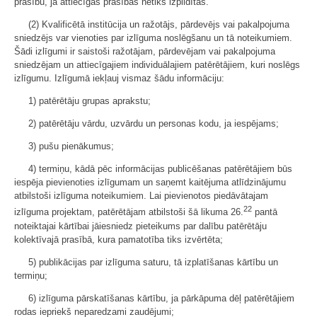
prasību, ja attiecīgās prasības netiks izpildītas.
(2) Kvalificētā institūcija un ražotājs, pārdevējs vai pakalpojuma
sniedzējs var vienoties par izlīguma noslēgšanu un tā noteikumiem.
Šādi izlīgumi ir saistoši ražotājam, pārdevējam vai pakalpojuma
sniedzējam un attiecīgajiem individuālajiem patērētājiem, kuri noslēgs
izlīgumu. Izlīgumā iekļauj vismaz šādu informāciju:
1) patērētāju grupas aprakstu;
2) patērētāju vārdu, uzvārdu un personas kodu, ja iespējams;
3) pušu pienākumus;
4) termiņu, kādā pēc informācijas publicēšanas patērētājiem būs
iespēja pievienoties izlīgumam un saņemt kaitējuma atlīdzinājumu
atbilstoši izlīguma noteikumiem. Lai pievienotos piedāvātajam
22
izlīguma projektam, patērētājam atbilstoši šā likuma 26.
pantā
noteiktajai kārtībai jāiesniedz pieteikums par dalību patērētāju
kolektīvajā prasībā, kura pamatotība tiks izvērtēta;
5) publikācijas par izlīguma saturu, tā izplatīšanas kārtību un
termiņu;
6) izlīguma pārskatīšanas kārtību, ja pārkāpuma dēļ patērētājiem
rodas iepriekš neparedzami zaudējumi;