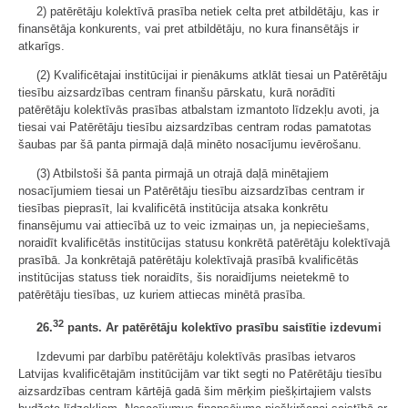
2) patērētāju kolektīvā prasība netiek celta pret atbildētāju, kas ir
finansētāja konkurents, vai pret atbildētāju, no kura finansētājs ir
atkarīgs.
(2) Kvalificētajai institūcijai ir pienākums atklāt tiesai un Patērētāju
tiesību aizsardzības centram finanšu pārskatu, kurā norādīti
patērētāju kolektīvās prasības atbalstam izmantoto līdzekļu avoti, ja
tiesai vai Patērētāju tiesību aizsardzības centram rodas pamatotas
šaubas par šā panta pirmajā daļā minēto nosacījumu ievērošanu.
(3) Atbilstoši šā panta pirmajā un otrajā daļā minētajiem
nosacījumiem tiesai un Patērētāju tiesību aizsardzības centram ir
tiesības pieprasīt, lai kvalificētā institūcija atsaka konkrētu
finansējumu vai attiecībā uz to veic izmaiņas un, ja nepieciešams,
noraidīt kvalificētās institūcijas statusu konkrētā patērētāju kolektīvajā
prasībā. Ja konkrētajā patērētāju kolektīvajā prasībā kvalificētās
institūcijas statuss tiek noraidīts, šis noraidījums neietekmē to
patērētāju tiesības, uz kuriem attiecas minētā prasība.
32
26.
pants. Ar patērētāju kolektīvo prasību
saistītie izdevumi
Izdevumi par darbību patērētāju kolektīvās prasības ietvaros
Latvijas kvalificētajām institūcijām var tikt segti no Patērētāju tiesību
aizsardzības centram kārtējā gadā šim mērķim piešķirtajiem valsts