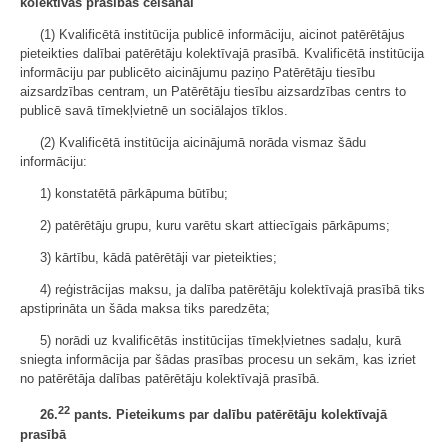
kolektīvās prasības celšanai
(1) Kvalificētā institūcija publicē informāciju, aicinot patērētājus
pieteikties dalībai patērētāju kolektīvajā prasībā. Kvalificētā institūcija
informāciju par publicēto aicinājumu paziņo Patērētāju tiesību
aizsardzības centram, un Patērētāju tiesību aizsardzības centrs to
publicē savā tīmekļvietnē un sociālajos tīklos.
(2) Kvalificētā institūcija aicinājumā norāda vismaz šādu
informāciju:
1) konstatētā pārkāpuma būtību;
2) patērētāju grupu, kuru varētu skart attiecīgais pārkāpums;
3) kārtību, kādā patērētāji var pieteikties;
4) reģistrācijas maksu, ja dalība patērētāju kolektīvajā prasībā tiks
apstiprināta un šāda maksa tiks paredzēta;
5) norādi uz kvalificētās institūcijas tīmekļvietnes sadaļu, kurā
sniegta informācija par šādas prasības procesu un sekām, kas izriet
no patērētāja dalības patērētāju kolektīvajā prasībā.
22
26.
pants. Pieteikums par dalību patērētāju kolektīvajā
prasībā