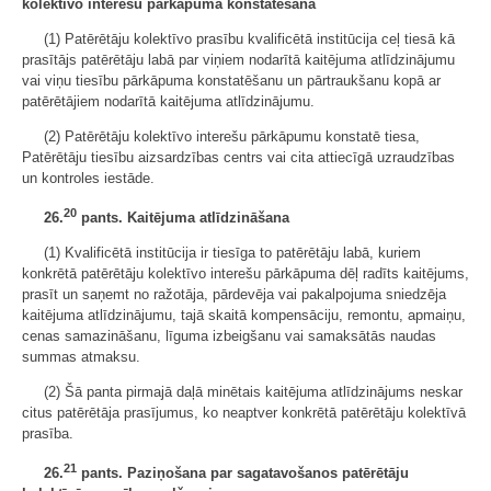
kolektīvo interešu pārkāpuma konstatēšana
(1) Patērētāju kolektīvo prasību kvalificētā institūcija ceļ tiesā kā
prasītājs patērētāju labā par viņiem nodarītā kaitējuma atlīdzinājumu
vai viņu tiesību pārkāpuma konstatēšanu un pārtraukšanu kopā ar
patērētājiem nodarītā kaitējuma atlīdzinājumu.
(2) Patērētāju kolektīvo interešu pārkāpumu konstatē tiesa,
Patērētāju tiesību aizsardzības centrs vai cita attiecīgā uzraudzības
un kontroles iestāde.
20
26.
pants. Kaitējuma atlīdzināšana
(1) Kvalificētā institūcija ir tiesīga to patērētāju labā, kuriem
konkrētā patērētāju kolektīvo interešu pārkāpuma dēļ radīts kaitējums,
prasīt un saņemt no ražotāja, pārdevēja vai pakalpojuma sniedzēja
kaitējuma atlīdzinājumu, tajā skaitā kompensāciju, remontu, apmaiņu,
cenas samazināšanu, līguma izbeigšanu vai samaksātās naudas
summas atmaksu.
(2) Šā panta pirmajā daļā minētais kaitējuma atlīdzinājums neskar
citus patērētāja prasījumus, ko neaptver konkrētā patērētāju kolektīvā
prasība.
21
26.
pants. Paziņošana par sagatavošanos patērētāju