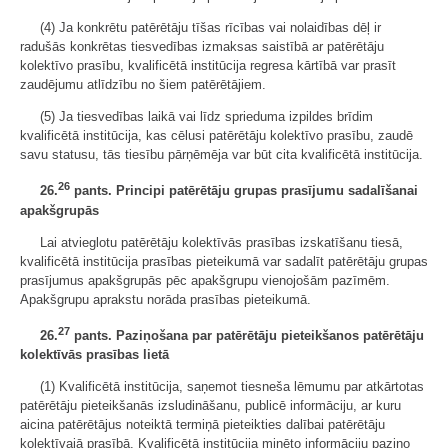
(4) Ja konkrētu patērētāju tīšas rīcības vai nolaidības dēļ ir
radušās konkrētas tiesvedības izmaksas saistībā ar patērētāju
kolektīvo prasību, kvalificētā institūcija regresa kārtībā var prasīt
zaudējumu atlīdzību no šiem patērētājiem.
(5) Ja tiesvedības laikā vai līdz sprieduma izpildes brīdim
kvalificētā institūcija, kas cēlusi patērētāju kolektīvo prasību, zaudē
savu statusu, tās tiesību pārņēmēja var būt cita kvalificētā institūcija.
26
26.
pants. Principi patērētāju grupas prasījumu sadalīšanai
apakšgrupās
Lai atvieglotu patērētāju kolektīvās prasības izskatīšanu tiesā,
kvalificētā institūcija prasības pieteikumā var sadalīt patērētāju grupas
prasījumus apakšgrupās pēc apakšgrupu vienojošām pazīmēm.
Apakšgrupu aprakstu norāda prasības pieteikumā.
27
26.
pants. Paziņošana par patērētāju pieteikšanos patērētāju
kolektīvās prasības lietā
(1) Kvalificētā institūcija, saņemot tiesneša lēmumu par atkārtotas
patērētāju pieteikšanās izsludināšanu, publicē informāciju, ar kuru
aicina patērētājus noteiktā termiņā pieteikties dalībai patērētāju
kolektīvajā prasībā. Kvalificētā institūcija minēto informāciju paziņo