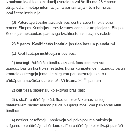
2
izmaiņām kvalificēto institūciju sarakstā vai šā likuma 23.
panta
otrajā daļā minētajā informācijā, ja par izmaiņām to informējusi
kvalificētā institūcija.
(3) Patērētāju tiesību aizsardzības centrs savā tīmekļvietnē
norāda Eiropas Komisijas tīmekļvietnes adresi, kurā pieejams Eiropas
Komisijas apkopotais pastāvīgo kvalificēto institūciju saraksts.
5
23.
pants. Kvalificētās institūcijas tiesības un pienākumi
(1) Kvalificētajai institūcijai ir tiesības:
1) iesniegt Patērētāju tiesību aizsardzības centram vai
uzraudzības un kontroles iestādei, kuras kompetencē ir uzraudzība un
kontrole attiecīgajā jomā, iesniegumu par patērētāju tiesību
15
pārkāpuma novēršanu atbilstoši šā likuma 26.
pantam;
2) celt tiesā patērētāju kolektīvās prasības;
3) izskatīt patērētāju sūdzības un priekšlikumus, sniegt
patērētājiem nepieciešamo palīdzību gadījumos, kad pārkāptas viņu
tiesības;
4) noslēgt ar ražotāju, pārdevēju vai pakalpojuma sniedzēju
izlīgumu to patērētāju labā, kuru dalība patērētāju kolektīvajā prasībā
23