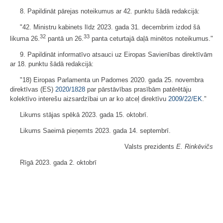
8. Papildināt pārejas noteikumus ar 42. punktu šādā redakcijā:
"42. Ministru kabinets līdz 2023. gada 31. decembrim izdod šā
32
33
likuma 26.
pantā un 26.
panta ceturtajā daļā minētos noteikumus."
9. Papildināt informatīvo atsauci uz Eiropas Savienības direktīvām
ar 18. punktu šādā redakcijā:
"18) Eiropas Parlamenta un Padomes 2020. gada 25. novembra
direktīvas (ES)
2020/1828
par pārstāvības prasībām patērētāju
kolektīvo interešu aizsardzībai un ar ko atceļ direktīvu
2009/22/EK
."
Likums stājas spēkā 2023. gada 15. oktobrī.
Likums Saeimā pieņemts 2023. gada 14. septembrī.
Valsts prezidents
E. Rinkēvičs
Rīgā 2023. gada 2. oktobrī