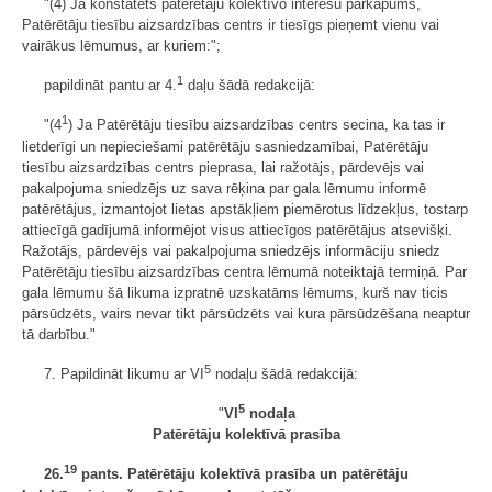
"(4) Ja konstatēts patērētāju kolektīvo interešu pārkāpums,
Patērētāju tiesību aizsardzības centrs ir tiesīgs pieņemt vienu vai
vairākus lēmumus, ar kuriem:";
1
papildināt pantu ar 4.
daļu šādā redakcijā:
1
"(4
) Ja Patērētāju tiesību aizsardzības centrs secina, ka tas ir
lietderīgi un nepieciešami patērētāju sasniedzamībai, Patērētāju
tiesību aizsardzības centrs pieprasa, lai ražotājs, pārdevējs vai
pakalpojuma sniedzējs uz sava rēķina par gala lēmumu informē
patērētājus, izmantojot lietas apstākļiem piemērotus līdzekļus, tostarp
attiecīgā gadījumā informējot visus attiecīgos patērētājus atsevišķi.
Ražotājs, pārdevējs vai pakalpojuma sniedzējs informāciju sniedz
Patērētāju tiesību aizsardzības centra lēmumā noteiktajā termiņā. Par
gala lēmumu šā likuma izpratnē uzskatāms lēmums, kurš nav ticis
pārsūdzēts, vairs nevar tikt pārsūdzēts vai kura pārsūdzēšana neaptur
tā darbību."
5
7. Papildināt likumu ar VI
nodaļu šādā redakcijā:
5
"
VI
nodaļa
Patērētāju kolektīvā prasība
19
26.
pants. Patērētāju kolektīvā prasība un patērētāju