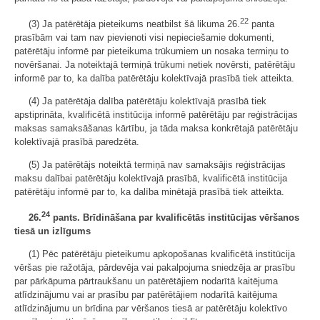
22
(3) Ja patērētāja pieteikums neatbilst šā likuma 26.
panta
prasībām vai tam nav pievienoti visi nepieciešamie dokumenti,
patērētāju informē par pieteikuma trūkumiem un nosaka termiņu to
novēršanai. Ja noteiktajā termiņā trūkumi netiek novērsti, patērētāju
informē par to, ka dalība patērētāju kolektīvajā prasībā tiek atteikta.
(4) Ja patērētāja dalība patērētāju kolektīvajā prasībā tiek
apstiprināta, kvalificētā institūcija informē patērētāju par reģistrācijas
maksas samaksāšanas kārtību, ja tāda maksa konkrētajā patērētāju
kolektīvajā prasībā paredzēta.
(5) Ja patērētājs noteiktā termiņā nav samaksājis reģistrācijas
maksu dalībai patērētāju kolektīvajā prasībā, kvalificētā institūcija
patērētāju informē par to, ka dalība minētajā prasībā tiek atteikta.
24
26.
pants. Brīdināšana par kvalificētās institūcijas vēršanos
tiesā un izlīgums
(1) Pēc patērētāju pieteikumu apkopošanas kvalificētā institūcija
vēršas pie ražotāja, pārdevēja vai pakalpojuma sniedzēja ar prasību
par pārkāpuma pārtraukšanu un patērētājiem nodarītā kaitējuma
atlīdzinājumu vai ar prasību par patērētājiem nodarītā kaitējuma
atlīdzinājumu un brīdina par vēršanos tiesā ar patērētāju kolektīvo