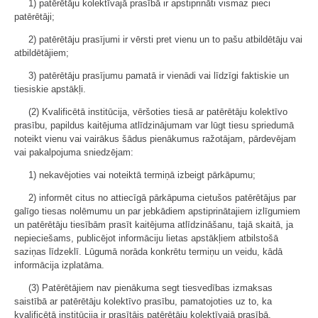
1) patērētāju kolektīvajā prasībā ir apstiprināti vismaz pieci
patērētāji;
2) patērētāju prasījumi ir vērsti pret vienu un to pašu atbildētāju vai
atbildētājiem;
3) patērētāju prasījumu pamatā ir vienādi vai līdzīgi faktiskie un
tiesiskie apstākļi.
(2) Kvalificētā institūcija, vēršoties tiesā ar patērētāju kolektīvo
prasību, papildus kaitējuma atlīdzinājumam var lūgt tiesu spriedumā
noteikt vienu vai vairākus šādus pienākumus ražotājam, pārdevējam
vai pakalpojuma sniedzējam:
1) nekavējoties vai noteiktā termiņā izbeigt pārkāpumu;
2) informēt citus no attiecīgā pārkāpuma cietušos patērētājus par
galīgo tiesas nolēmumu un par jebkādiem apstiprinātajiem izlīgumiem
un patērētāju tiesībām prasīt kaitējuma atlīdzināšanu, tajā skaitā, ja
nepieciešams, publicējot informāciju lietas apstākļiem atbilstošā
saziņas līdzeklī. Lūgumā norāda konkrētu termiņu un veidu, kādā
informācija izplatāma.
(3) Patērētājiem nav pienākuma segt tiesvedības izmaksas
saistībā ar patērētāju kolektīvo prasību, pamatojoties uz to, ka
kvalificētā institūcija ir prasītājs patērētāju kolektīvajā prasībā.