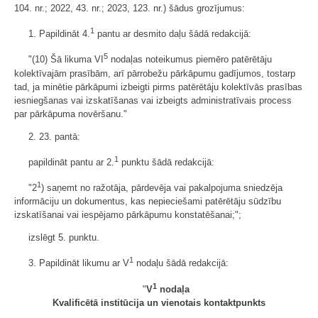
104. nr.; 2022, 43. nr.; 2023, 123. nr.) šādus grozījumus:
1
1. Papildināt 4.
pantu ar desmito daļu šādā redakcijā:
5
"(10) Šā likuma VI
nodaļas noteikumus piemēro patērētāju
kolektīvajām prasībām, arī pārrobežu pārkāpumu gadījumos, tostarp
tad, ja minētie pārkāpumi izbeigti pirms patērētāju kolektīvās prasības
iesniegšanas vai izskatīšanas vai izbeigts administratīvais process
par pārkāpuma novēršanu."
2. 23. pantā:
1
papildināt pantu ar 2.
punktu šādā redakcijā:
1
"2
) saņemt no ražotāja, pārdevēja vai pakalpojuma sniedzēja
informāciju un dokumentus, kas nepieciešami patērētāju sūdzību
izskatīšanai vai iespējamo pārkāpumu konstatēšanai;";
izslēgt 5. punktu.
1
3. Papildināt likumu ar V
nodaļu šādā redakcijā:
1
"
V
nodaļa
Kvalificētā institūcija un vienotais kontaktpunkts