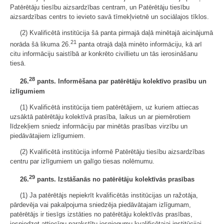
Patērētāju tiesību aizsardzības centram, un Patērētāju tiesību
aizsardzības centrs to ievieto savā tīmekļvietnē un sociālajos tīklos.
(2) Kvalificētā institūcija šā panta pirmajā daļā minētajā aicinājumā
21
norāda šā likuma 26.
panta otrajā daļā minēto informāciju, kā arī
citu informāciju saistībā ar konkrēto civillietu un tās ierosināšanu
tiesā.
28
26.
pants. Informēšana par patērētāju kolektīvo prasību un
izlīgumiem
(1) Kvalificētā institūcija tiem patērētājiem, uz kuriem attiecas
uzsāktā patērētāju kolektīvā prasība, laikus un ar piemērotiem
līdzekļiem sniedz informāciju par minētās prasības virzību un
piedāvātajiem izlīgumiem.
(2) Kvalificētā institūcija informē Patērētāju tiesību aizsardzības
centru par izlīgumiem un galīgo tiesas nolēmumu.
29
26.
pants. Izstāšanās no patērētāju kolektīvās prasības
(1) Ja patērētājs nepiekrīt kvalificētās institūcijas un ražotāja,
pārdevēja vai pakalpojuma sniedzēja piedāvātajam izlīgumam,
patērētājs ir tiesīgs izstāties no patērētāju kolektīvās prasības,
iesniedzot attiecīgu parakstītu iesniegumu kvalificētajai institūcijai.