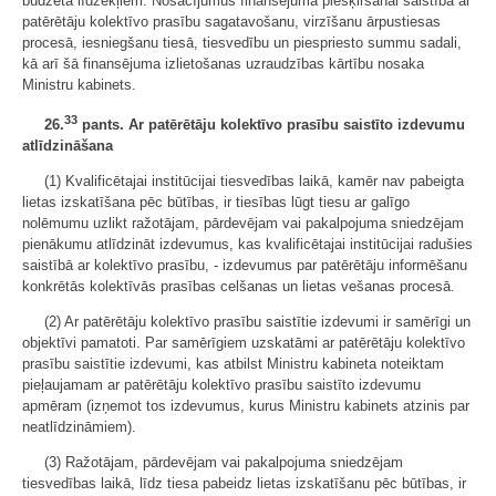
budžeta līdzekļiem. Nosacījumus finansējuma piešķiršanai saistībā ar
patērētāju kolektīvo prasību sagatavošanu, virzīšanu ārpustiesas
procesā, iesniegšanu tiesā, tiesvedību un piespriesto summu sadali,
kā arī šā finansējuma izlietošanas uzraudzības kārtību nosaka
Ministru kabinets.
33
26.
pants. Ar patērētāju kolektīvo prasību saistīto izdevumu
atlīdzināšana
(1) Kvalificētajai institūcijai tiesvedības laikā, kamēr nav pabeigta
lietas izskatīšana pēc būtības, ir tiesības lūgt tiesu ar galīgo
nolēmumu uzlikt ražotājam, pārdevējam vai pakalpojuma sniedzējam
pienākumu atlīdzināt izdevumus, kas kvalificētajai institūcijai radušies
saistībā ar kolektīvo prasību, - izdevumus par patērētāju informēšanu
konkrētās kolektīvās prasības celšanas un lietas vešanas procesā.
(2) Ar patērētāju kolektīvo prasību saistītie izdevumi ir samērīgi un
objektīvi pamatoti. Par samērīgiem uzskatāmi ar patērētāju kolektīvo
prasību saistītie izdevumi, kas atbilst Ministru kabineta noteiktam
pieļaujamam ar patērētāju kolektīvo prasību saistīto izdevumu
apmēram (izņemot tos izdevumus, kurus Ministru kabinets atzinis par
neatlīdzināmiem).
(3) Ražotājam, pārdevējam vai pakalpojuma sniedzējam
tiesvedības laikā, līdz tiesa pabeidz lietas izskatīšanu pēc būtības, ir