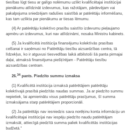
tiesības lūgt tiesu ar galīgo nolēmumu uzlikt kvalificētajai institūcijai
pienākumu atlīdzināt izdevumus, kas ražotājam, pārdevējam vai
pakalpojuma sniedzējam radušies saistībā ar patērētāju informēšanu,
kas tam uzlikta par pienākumu ar tiesas lēmumu.
(4) Ar patērētāju kolektīvo prasību saistīto izdevumu pieļaujamo
apmēru un izdevumus, kuri nav atlīdzināmi, nosaka Ministru kabinets.
(5) Ja kvalificētā institūcija finansējumu kolektīvās prasības
celšanai ir saņēmusi no Patērētāju tiesību aizsardzības centra, tā
līdzekļus, ko ir atguvusi tiesvedības laikā atbilstoši šā panta pirmajai
daļai, atmaksā finansējuma piešķīrējam - Patērētāju tiesību
aizsardzības centram.
34
26.
pants. Piedzīto summu izmaksa
(1) Kvalificētā institūcija izmaksā patērētājiem patērētāju
kolektīvajā prasībā piedzītās naudas summas. Ja ar piedzīto summu
nepietiek, lai apmierinātu visus patērētāju prasījumus, šī summa
izmaksājama starp patērētājiem proporcionāli.
(2) Ja patērētājs nav iesniedzis sava norēķinu konta informāciju un
kvalificētajai institūcijai nav iespēju piedzīto naudu patērētājam
izmaksāt, attiecīgā piedzītā summa paliek kvalificētās institūcijas
budžetā."