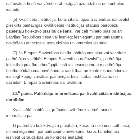
dalībvalsts tiesā vai vērsties attiecīgajā uzraudzības un kontroles
iestādē.
(6) Kvalificētā institūcija, kurai citā Eiropas Savienības dalībvalstī
piešķirts pastāvīgas kvalificētās institūcijas statuss pārrobežu
patērētāju kolektīvo prasību celšanai, var celt minēto prasību arī
Latvijas Republikas tiesā vai iesniegt iesniegumu par pārkāpuma
novēršanu attiecīgajai uzraudzības un kontroles iestādei.
(7) Ja Eiropas Savienības tiesību pārkāpums skar vai var skart
patērētājus vairākās Eiropas Savienības dalībvalstīs, patērētāju
kolektīvo prasību attiecīgajā tiesā vai iesniegumu par patērētāju
tiesību pārkāpuma novēršanu uzraudzības un kontroles iestādei var
iesniegt kopīgi vairākas pastāvīgas kvalificētās institūcijas no
dažādām Eiropas Savienības dalībvalstīm.
6
23.
pants. Patērētāju informēšana par kvalificētās institūcijas
darbībām
Kvalificētā institūcija, jo īpaši savā tīmekļvietnē, sniedz
informāciju par:
1) patērētāju kolektīvajām prasībām, kuras tā nolēmusi celt tiesā,
un iesniegumiem par pārkāpumu novēršanu, kurus tā nolēmusi
iesniegt uzraudzības un kontroles iestādei;