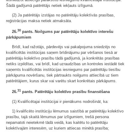
Šādā gadījumā patērētājs netiek iekļauts izlīgumā.
(2) Ja patērētājs izstājas no patērētāju kolektīvās prasības,
reģistrācijas maksa netiek atmaksāta.
30
26.
pants. Noilgums par patērētāju kolektīvo interešu
pārkāpumiem
Brīdī, kad ražotājs, pārdevējs vai pakalpojuma sniedzējs no
kvalificētās institūcijas saņem brīdinājumu par vēršanos tiesā ar
patērētāju kolektīvo prasību tādā gadījumā, ja konkrētās prasības
netiks izpildītas, vai brīdī, kad uzraudzības un kontroles iestādē tiek
saņemts kvalificētās institūcijas iesniegums par patērētāju tiesību
pārkāpuma novēršanu, tiek pārtraukts noilgums attiecībā uz tiem
patērētājiem, kurus skar vai varētu skart konkrētais pārkāpums.
31
26.
pants. Patērētāju kolektīvo prasību finansēšana
(1) Kvalificētajai institūcijai ir pienākums nodrošināt, ka:
1) kvalificēto institūciju lēmumus saistībā ar patērētāju kolektīvo
prasību, tajā skaitā lēmumus par izlīgumiem, trešā persona
nepamatoti neietekmē tādā veidā, kas kaitētu to patērētāju
kolektīvajām interesēm, uz kuriem attiecas minētā prasība;