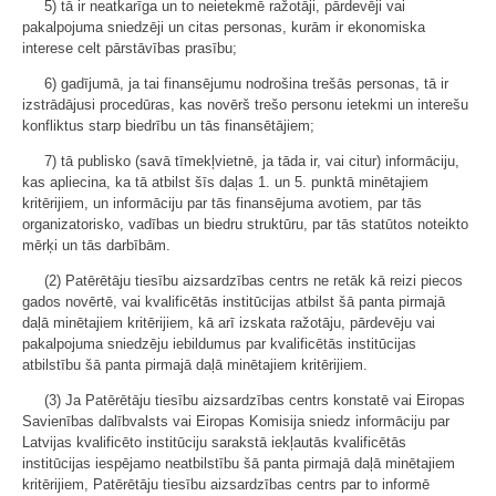
5) tā ir neatkarīga un to neietekmē ražotāji, pārdevēji vai
pakalpojuma sniedzēji un citas personas, kurām ir ekonomiska
interese celt pārstāvības prasību;
6) gadījumā, ja tai finansējumu nodrošina trešās personas, tā ir
izstrādājusi procedūras, kas novērš trešo personu ietekmi un interešu
konfliktus starp biedrību un tās finansētājiem;
7) tā publisko (savā tīmekļvietnē, ja tāda ir, vai citur) informāciju,
kas apliecina, ka tā atbilst šīs daļas 1. un 5. punktā minētajiem
kritērijiem, un informāciju par tās finansējuma avotiem, par tās
organizatorisko, vadības un biedru struktūru, par tās statūtos noteikto
mērķi un tās darbībām.
(2) Patērētāju tiesību aizsardzības centrs ne retāk kā reizi piecos
gados novērtē, vai kvalificētās institūcijas atbilst šā panta pirmajā
daļā minētajiem kritērijiem, kā arī izskata ražotāju, pārdevēju vai
pakalpojuma sniedzēju iebildumus par kvalificētās institūcijas
atbilstību šā panta pirmajā daļā minētajiem kritērijiem.
(3) Ja Patērētāju tiesību aizsardzības centrs konstatē vai Eiropas
Savienības dalībvalsts vai Eiropas Komisija sniedz informāciju par
Latvijas kvalificēto institūciju sarakstā iekļautās kvalificētās
institūcijas iespējamo neatbilstību šā panta pirmajā daļā minētajiem
kritērijiem, Patērētāju tiesību aizsardzības centrs par to informē