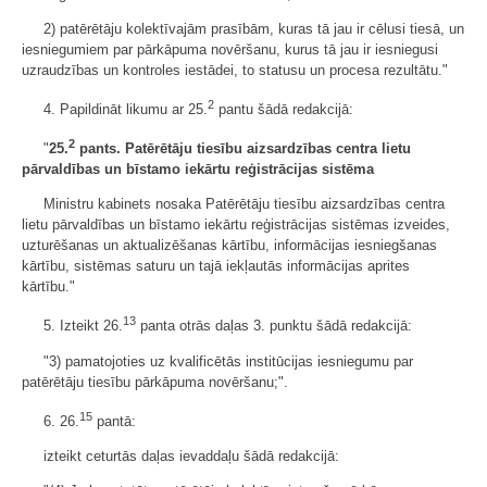
2) patērētāju kolektīvajām prasībām, kuras tā jau ir cēlusi tiesā, un
iesniegumiem par pārkāpuma novēršanu, kurus tā jau ir iesniegusi
uzraudzības un kontroles iestādei, to statusu un procesa rezultātu."
2
4. Papildināt likumu ar 25.
pantu šādā redakcijā:
2
"
25.
pants. Patērētāju tiesību aizsardzības centra lietu
pārvaldības un bīstamo iekārtu reģistrācijas sistēma
Ministru kabinets nosaka Patērētāju tiesību aizsardzības centra
lietu pārvaldības un bīstamo iekārtu reģistrācijas sistēmas izveides,
uzturēšanas un aktualizēšanas kārtību, informācijas iesniegšanas
kārtību, sistēmas saturu un tajā iekļautās informācijas aprites
kārtību."
13
5. Izteikt 26.
panta otrās daļas 3. punktu šādā redakcijā:
"3) pamatojoties uz kvalificētās institūcijas iesniegumu par
patērētāju tiesību pārkāpuma novēršanu;".
15
6. 26.
pantā:
izteikt ceturtās daļas ievaddaļu šādā redakcijā: