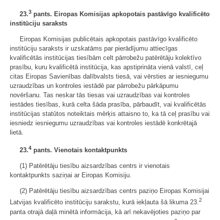
3
23.
pants. Eiropas Komisijas apkopotais pastāvīgo kvalificēto
institūciju saraksts
Eiropas Komisijas publicētais apkopotais pastāvīgo kvalificēto
institūciju saraksts ir uzskatāms par pierādījumu attiecīgas
kvalificētās institūcijas tiesībām celt pārrobežu patērētāju kolektīvo
prasību, kuru kvalificētā institūcija, kas apstiprināta vienā valstī, ceļ
citas Eiropas Savienības dalībvalsts tiesā, vai vērsties ar iesniegumu
uzraudzības un kontroles iestādē par pārrobežu pārkāpumu
novēršanu. Tas neskar tās tiesas vai uzraudzības vai kontroles
iestādes tiesības, kurā celta šāda prasība, pārbaudīt, vai kvalificētās
institūcijas statūtos noteiktais mērķis attaisno to, ka tā ceļ prasību vai
iesniedz iesniegumu uzraudzības vai kontroles iestādē konkrētajā
lietā.
4
23.
pants. Vienotais kontaktpunkts
(1) Patērētāju tiesību aizsardzības centrs ir vienotais
kontaktpunkts saziņai ar Eiropas Komisiju.
(2) Patērētāju tiesību aizsardzības centrs paziņo Eiropas Komisijai
2
Latvijas kvalificēto institūciju sarakstu, kurā iekļauta šā likuma 23.
panta otrajā daļā minētā informācija, kā arī nekavējoties paziņo par