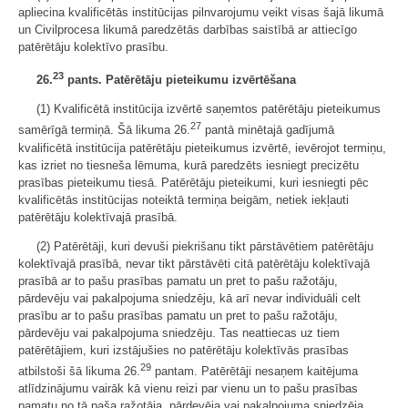
apliecina kvalificētās institūcijas pilnvarojumu veikt visas šajā likumā
un Civilprocesa likumā paredzētās darbības saistībā ar attiecīgo
patērētāju kolektīvo prasību.
23
26.
pants. Patērētāju pieteikumu izvērtēšana
(1) Kvalificētā institūcija izvērtē saņemtos patērētāju pieteikumus
27
samērīgā termiņā. Šā likuma 26.
pantā minētajā gadījumā
kvalificētā institūcija patērētāju pieteikumus izvērtē, ievērojot termiņu,
kas izriet no tiesneša lēmuma, kurā paredzēts iesniegt precizētu
prasības pieteikumu tiesā. Patērētāju pieteikumi, kuri iesniegti pēc
kvalificētās institūcijas noteiktā termiņa beigām, netiek iekļauti
patērētāju kolektīvajā prasībā.
(2) Patērētāji, kuri devuši piekrišanu tikt pārstāvētiem patērētāju
kolektīvajā prasībā, nevar tikt pārstāvēti citā patērētāju kolektīvajā
prasībā ar to pašu prasības pamatu un pret to pašu ražotāju,
pārdevēju vai pakalpojuma sniedzēju, kā arī nevar individuāli celt
prasību ar to pašu prasības pamatu un pret to pašu ražotāju,
pārdevēju vai pakalpojuma sniedzēju. Tas neattiecas uz tiem
patērētājiem, kuri izstājušies no patērētāju kolektīvās prasības
29
atbilstoši šā likuma 26.
pantam. Patērētāji nesaņem kaitējuma
atlīdzinājumu vairāk kā vienu reizi par vienu un to pašu prasības
pamatu no tā paša ražotāja, pārdevēja vai pakalpojuma sniedzēja.