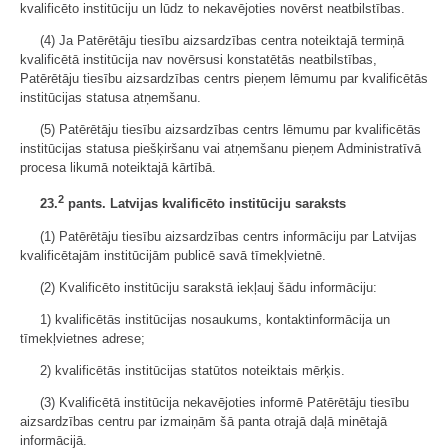
kvalificēto institūciju un lūdz to nekavējoties novērst neatbilstības.
(4) Ja Patērētāju tiesību aizsardzības centra noteiktajā termiņā
kvalificētā institūcija nav novērsusi konstatētās neatbilstības,
Patērētāju tiesību aizsardzības centrs pieņem lēmumu par kvalificētās
institūcijas statusa atņemšanu.
(5) Patērētāju tiesību aizsardzības centrs lēmumu par kvalificētās
institūcijas statusa piešķiršanu vai atņemšanu pieņem Administratīvā
procesa likumā noteiktajā kārtībā.
2
23.
pants. Latvijas kvalificēto institūciju saraksts
(1) Patērētāju tiesību aizsardzības centrs informāciju par Latvijas
kvalificētajām institūcijām publicē savā tīmekļvietnē.
(2) Kvalificēto institūciju sarakstā iekļauj šādu informāciju:
1) kvalificētās institūcijas nosaukums, kontaktinformācija un
tīmekļvietnes adrese;
2) kvalificētās institūcijas statūtos noteiktais mērķis.
(3) Kvalificētā institūcija nekavējoties informē Patērētāju tiesību
aizsardzības centru par izmaiņām šā panta otrajā daļā minētajā
informācijā.