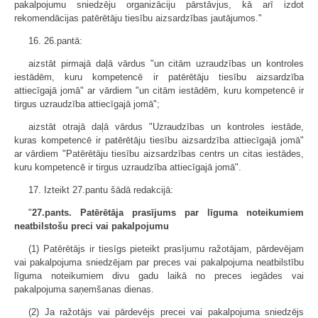
pakalpojumu sniedzēju organizāciju pārstāvjus, kā arī izdot
rekomendācijas patērētāju tiesību aizsardzības jautājumos."
16. 26.pantā:
aizstāt pirmajā daļā vārdus "un citām uzraudzības un kontroles
iestādēm, kuru kompetencē ir patērētāju tiesību aizsardzība
attiecīgajā jomā" ar vārdiem "un citām iestādēm, kuru kompetencē ir
tirgus uzraudzība attiecīgajā jomā";
aizstāt otrajā daļā vārdus "Uzraudzības un kontroles iestāde,
kuras kompetencē ir patērētāju tiesību aizsardzība attiecīgajā jomā"
ar vārdiem "Patērētāju tiesību aizsardzības centrs un citas iestādes,
kuru kompetencē ir tirgus uzraudzība attiecīgajā jomā".
17. Izteikt 27.pantu šādā redakcijā:
"
27.pants. Patērētāja prasījums par līguma noteikumiem
neatbilstošu preci vai pakalpojumu
(1) Patērētājs ir tiesīgs pieteikt prasījumu ražotājam, pārdevējam
vai pakalpojuma sniedzējam par preces vai pakalpojuma neatbilstību
līguma noteikumiem divu gadu laikā no preces iegādes vai
pakalpojuma saņemšanas dienas.
(2) Ja ražotājs vai pārdevējs precei vai pakalpojuma sniedzējs