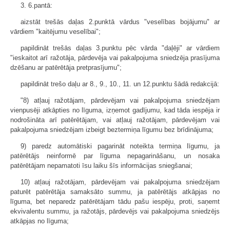
3. 6.pantā:
aizstāt trešās daļas 2.punktā vārdus "veselības bojājumu" ar
vārdiem "kaitējumu veselībai";
papildināt trešās daļas 3.punktu pēc vārda "daļēji" ar vārdiem
"ieskaitot arī ražotāja, pārdevēja vai pakalpojuma sniedzēja prasījuma
dzēšanu ar patērētāja pretprasījumu";
papildināt trešo daļu ar 8., 9., 10., 11. un 12.punktu šādā redakcijā:
"8) atļauj ražotājam, pārdevējam vai pakalpojuma sniedzējam
vienpusēji atkāpties no līguma, izņemot gadījumu, kad tāda iespēja ir
nodrošināta arī patērētājam, vai atļauj ražotājam, pārdevējam vai
pakalpojuma sniedzējam izbeigt beztermiņa līgumu bez brīdinājuma;
9) paredz automātiski pagarināt noteikta termiņa līgumu, ja
patērētājs neinformē par līguma nepagarināšanu, un nosaka
patērētājam nepamatoti īsu laiku šīs informācijas sniegšanai;
10) atļauj ražotājam, pārdevējam vai pakalpojuma sniedzējam
paturēt patērētāja samaksāto summu, ja patērētājs atkāpjas no
līguma, bet neparedz patērētājam tādu pašu iespēju, proti, saņemt
ekvivalentu summu, ja ražotājs, pārdevējs vai pakalpojuma sniedzējs
atkāpjas no līguma;