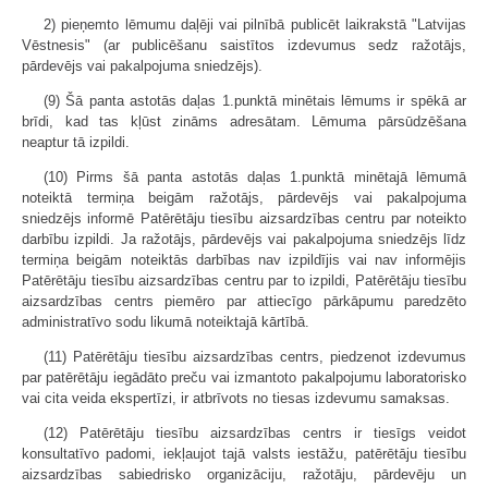
2) pieņemto lēmumu daļēji vai pilnībā publicēt laikrakstā "Latvijas
Vēstnesis" (ar publicēšanu saistītos izdevumus sedz ražotājs,
pārdevējs vai pakalpojuma sniedzējs).
(9) Šā panta astotās daļas 1.punktā minētais lēmums ir spēkā ar
brīdi, kad tas kļūst zināms adresātam. Lēmuma pārsūdzēšana
neaptur tā izpildi.
(10) Pirms šā panta astotās daļas 1.punktā minētajā lēmumā
noteiktā termiņa beigām ražotājs, pārdevējs vai pakalpojuma
sniedzējs informē Patērētāju tiesību aizsardzības centru par noteikto
darbību izpildi. Ja ražotājs, pārdevējs vai pakalpojuma sniedzējs līdz
termiņa beigām noteiktās darbības nav izpildījis vai nav informējis
Patērētāju tiesību aizsardzības centru par to izpildi, Patērētāju tiesību
aizsardzības centrs piemēro par attiecīgo pārkāpumu paredzēto
administratīvo sodu likumā noteiktajā kārtībā.
(11) Patērētāju tiesību aizsardzības centrs, piedzenot izdevumus
par patērētāju iegādāto preču vai izmantoto pakalpojumu laboratorisko
vai cita veida ekspertīzi, ir atbrīvots no tiesas izdevumu samaksas.
(12) Patērētāju tiesību aizsardzības centrs ir tiesīgs veidot
konsultatīvo padomi, iekļaujot tajā valsts iestāžu, patērētāju tiesību
aizsardzības sabiedrisko organizāciju, ražotāju, pārdevēju un