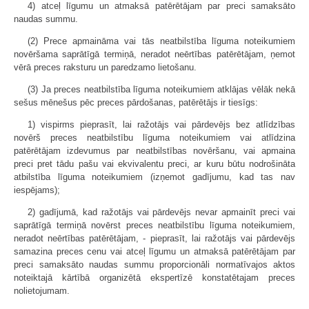
4) atceļ līgumu un atmaksā patērētājam par preci samaksāto
naudas summu.
(2) Prece apmaināma vai tās neatbilstība līguma noteikumiem
novēršama saprātīgā termiņā, neradot neērtības patērētājam, ņemot
vērā preces raksturu un paredzamo lietošanu.
(3) Ja preces neatbilstība līguma noteikumiem atklājas vēlāk nekā
sešus mēnešus pēc preces pārdošanas, patērētājs ir tiesīgs:
1) vispirms pieprasīt, lai ražotājs vai pārdevējs bez atlīdzības
novērš preces neatbilstību līguma noteikumiem vai atlīdzina
patērētājam izdevumus par neatbilstības novēršanu, vai apmaina
preci pret tādu pašu vai ekvivalentu preci, ar kuru būtu nodrošināta
atbilstība līguma noteikumiem (izņemot gadījumu, kad tas nav
iespējams);
2) gadījumā, kad ražotājs vai pārdevējs nevar apmainīt preci vai
saprātīgā termiņā novērst preces neatbilstību līguma noteikumiem,
neradot neērtības patērētājam, - pieprasīt, lai ražotājs vai pārdevējs
samazina preces cenu vai atceļ līgumu un atmaksā patērētājam par
preci samaksāto naudas summu proporcionāli normatīvajos aktos
noteiktajā kārtībā organizētā ekspertīzē konstatētajam preces
nolietojumam.