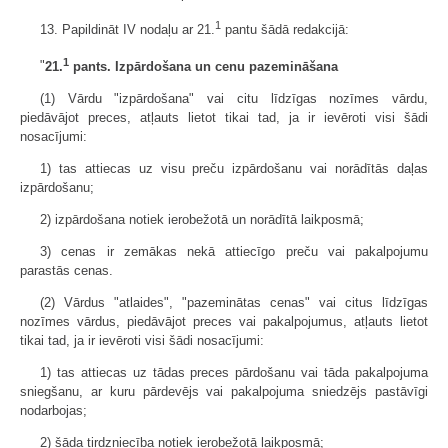
1
13. Papildināt IV nodaļu ar 21.
pantu šādā redakcijā:
1
"
21.
pants. Izpārdošana un cenu pazemināšana
(1) Vārdu "izpārdošana" vai citu līdzīgas nozīmes vārdu,
piedāvājot preces, atļauts lietot tikai tad, ja ir ievēroti visi šādi
nosacījumi:
1) tas attiecas uz visu preču izpārdošanu vai norādītās daļas
izpārdošanu;
2) izpārdošana notiek ierobežotā un norādītā laikposmā;
3) cenas ir zemākas nekā attiecīgo preču vai pakalpojumu
parastās cenas.
(2) Vārdus "atlaides", "pazeminātas cenas" vai citus līdzīgas
nozīmes vārdus, piedāvājot preces vai pakalpojumus, atļauts lietot
tikai tad, ja ir ievēroti visi šādi nosacījumi:
1) tas attiecas uz tādas preces pārdošanu vai tāda pakalpojuma
sniegšanu, ar kuru pārdevējs vai pakalpojuma sniedzējs pastāvīgi
nodarbojas;
2) šāda tirdzniecība notiek ierobežotā laikposmā;