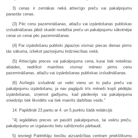
3) cenas ir zemākas nekā attiecīgo preču vai pakalpojumu
parastās cenas.
(3) Pēc cenu pazemināšanas, atlaižu vai izpārdošanas publiskas
izsludināšanas jābūt skaidri norādītai preču un pakalpojumu sākotnējai
cenai un cenai pēc pazemināšanas.
(4) Par izpārdošanu publiski jāpaziņo vismaz piecas dienas pirms
tās sākuma, izliekot paziņojumu tirdzniecības vietā.
(5) Attiecīgās preces vai pakalpojuma cena, kurai tiek noteiktas
atlaides, nedrīkst mainīties vismaz mēnesi pirms cenu
pazemināšanas, atlaižu vai izpārdošanas publiskas izsludināšanas.
(6) Aizliegts izsludināt un veikt vienu un to pašu preču vai
pakalpojumu izpārdošanu, ja nav pagājuši trīs mēneši kopš pēdējās
izpārdošanas, izņemot gadījumu, kad pārdevējs vai pakalpojuma
sniedzējs tiek likvidēts vai tiek mainīts darbības veids."
14. Papildināt 23.pantu ar 4. un 5.punktu šādā redakcijā:
"4) iegādāties preces un pasūtīt pakalpojumus, lai veiktu preču,
pakalpojumu un izgatavoto lietu salīdzinošo pārbaudi;
5) iesniegt Patērētāju tiesību aizsardzības centram priekšlikumu