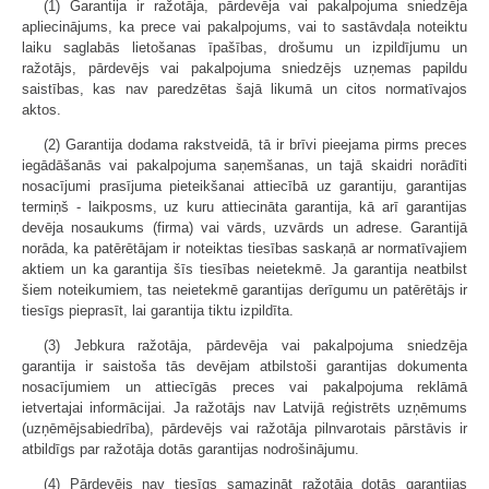
(1) Garantija ir ražotāja, pārdevēja vai pakalpojuma sniedzēja
apliecinājums, ka prece vai pakalpojums, vai to sastāvdaļa noteiktu
laiku saglabās lietošanas īpašības, drošumu un izpildījumu un
ražotājs, pārdevējs vai pakalpojuma sniedzējs uzņemas papildu
saistības, kas nav paredzētas šajā likumā un citos normatīvajos
aktos.
(2) Garantija dodama rakstveidā, tā ir brīvi pieejama pirms preces
iegādāšanās vai pakalpojuma saņemšanas, un tajā skaidri norādīti
nosacījumi prasījuma pieteikšanai attiecībā uz garantiju, garantijas
termiņš - laikposms, uz kuru attiecināta garantija, kā arī garantijas
devēja nosaukums (firma) vai vārds, uzvārds un adrese. Garantijā
norāda, ka patērētājam ir noteiktas tiesības saskaņā ar normatīvajiem
aktiem un ka garantija šīs tiesības neietekmē. Ja garantija neatbilst
šiem noteikumiem, tas neietekmē garantijas derīgumu un patērētājs ir
tiesīgs pieprasīt, lai garantija tiktu izpildīta.
(3) Jebkura ražotāja, pārdevēja vai pakalpojuma sniedzēja
garantija ir saistoša tās devējam atbilstoši garantijas dokumenta
nosacījumiem un attiecīgās preces vai pakalpojuma reklāmā
ietvertajai informācijai. Ja ražotājs nav Latvijā reģistrēts uzņēmums
(uzņēmējsabiedrība), pārdevējs vai ražotāja pilnvarotais pārstāvis ir
atbildīgs par ražotāja dotās garantijas nodrošinājumu.
(4) Pārdevējs nav tiesīgs samazināt ražotāja dotās garantijas