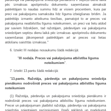
pēc izmaksas apstiprinošu dokumentu saņemšanas atmaksāt
patērētājam to naudas summu līdz ar visiem procentiem, kura par
preci vai pakalpojumu samaksāta līdz līguma izbeigšanas brīdim. Ja
patērētājs izmanto atteikuma tiesības, pamatojot to ar preces vai
pakalpojuma neatbilstību līguma noteikumiem, un preci vai lietu atdod
par saviem līdzekļiem, tad ražotājam, pārdevējam vai pakalpojuma
sniedzējam septiņu dienu laikā pēc izmaksas apstiprinošu dokumentu
saņemšanas jākompensē patērētājam arī ar preces vai lietas
atdošanu saistītās izmaksas."
6. Izteikt III nodaļas nosaukumu šādā redakcijā:
"
III nodaļa. Preces vai pakalpojuma atbilstība līguma
noteikumiem
".
7. Izteikt 13.pantu šādā redakcijā:
"
13.pants. Ražotāja, pārdevēja un pakalpojuma sniedzēja
pienākums nodrošināt preces vai pakalpojuma atbilstību līguma
noteikumiem
(1) Ražotāja, pārdevēja un pakalpojuma sniedzēja pienākums ir
nodrošināt preces vai pakalpojuma atbilstību līguma noteikumiem.
Precei un pakalpojumam jāatbilst ražotāja, pārdevēja vai pakalpojuma
sniedzēja sniegtajiem paziņojumiem (īpaši reklāmā un marķējumā