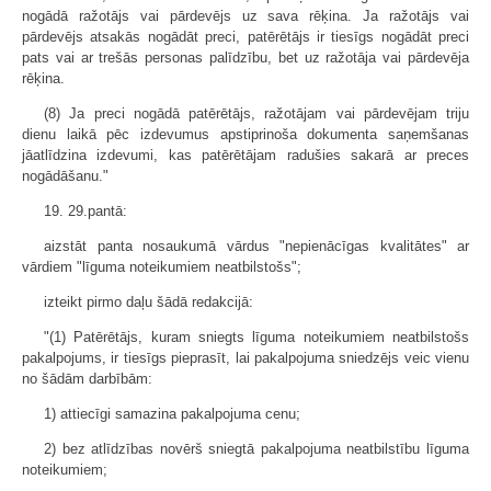
nogādā ražotājs vai pārdevējs uz sava rēķina. Ja ražotājs vai
pārdevējs atsakās nogādāt preci, patērētājs ir tiesīgs nogādāt preci
pats vai ar trešās personas palīdzību, bet uz ražotāja vai pārdevēja
rēķina.
(8) Ja preci nogādā patērētājs, ražotājam vai pārdevējam triju
dienu laikā pēc izdevumus apstiprinoša dokumenta saņemšanas
jāatlīdzina izdevumi, kas patērētājam radušies sakarā ar preces
nogādāšanu."
19. 29.pantā:
aizstāt panta nosaukumā vārdus "nepienācīgas kvalitātes" ar
vārdiem "līguma noteikumiem neatbilstošs";
izteikt pirmo daļu šādā redakcijā:
"(1) Patērētājs, kuram sniegts līguma noteikumiem neatbilstošs
pakalpojums, ir tiesīgs pieprasīt, lai pakalpojuma sniedzējs veic vienu
no šādām darbībām:
1) attiecīgi samazina pakalpojuma cenu;
2) bez atlīdzības novērš sniegtā pakalpojuma neatbilstību līguma
noteikumiem;