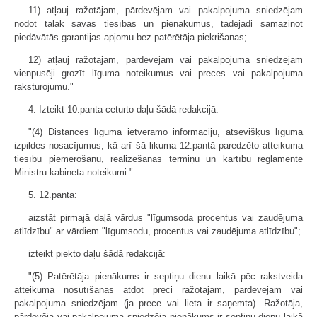
11) atļauj ražotājam, pārdevējam vai pakalpojuma sniedzējam
nodot tālāk savas tiesības un pienākumus, tādējādi samazinot
piedāvātās garantijas apjomu bez patērētāja piekrišanas;
12) atļauj ražotājam, pārdevējam vai pakalpojuma sniedzējam
vienpusēji grozīt līguma noteikumus vai preces vai pakalpojuma
raksturojumu."
4. Izteikt 10.panta ceturto daļu šādā redakcijā:
"(4) Distances līgumā ietveramo informāciju, atsevišķus līguma
izpildes nosacījumus, kā arī šā likuma 12.pantā paredzēto atteikuma
tiesību piemērošanu, realizēšanas termiņu un kārtību reglamentē
Ministru kabineta noteikumi."
5. 12.pantā:
aizstāt pirmajā daļā vārdus "līgumsoda procentus vai zaudējuma
atlīdzību" ar vārdiem "līgumsodu, procentus vai zaudējuma atlīdzību";
izteikt piekto daļu šādā redakcijā:
"(5) Patērētāja pienākums ir septiņu dienu laikā pēc rakstveida
atteikuma nosūtīšanas atdot preci ražotājam, pārdevējam vai
pakalpojuma sniedzējam (ja prece vai lieta ir saņemta). Ražotāja,
pārdevēja vai pakalpojuma sniedzēja pienākums ir septiņu dienu laikā