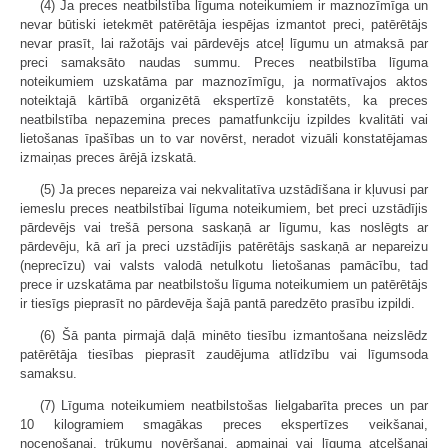
(4) Ja preces neatbilstība līguma noteikumiem ir maznozīmīga un
nevar būtiski ietekmēt patērētāja iespējas izmantot preci, patērētājs
nevar prasīt, lai ražotājs vai pārdevējs atceļ līgumu un atmaksā par
preci samaksāto naudas summu. Preces neatbilstība līguma
noteikumiem uzskatāma par maznozīmīgu, ja normatīvajos aktos
noteiktajā kārtībā organizētā ekspertīzē konstatēts, ka preces
neatbilstība nepazemina preces pamatfunkciju izpildes kvalitāti vai
lietošanas īpašības un to var novērst, neradot vizuāli konstatējamas
izmaiņas preces ārējā izskatā.
(5) Ja preces nepareiza vai nekvalitatīva uzstādīšana ir kļuvusi par
iemeslu preces neatbilstībai līguma noteikumiem, bet preci uzstādījis
pārdevējs vai trešā persona saskaņā ar līgumu, kas noslēgts ar
pārdevēju, kā arī ja preci uzstādījis patērētājs saskaņā ar nepareizu
(neprecīzu) vai valsts valodā netulkotu lietošanas pamācību, tad
prece ir uzskatāma par neatbilstošu līguma noteikumiem un patērētājs
ir tiesīgs pieprasīt no pārdevēja šajā pantā paredzēto prasību izpildi.
(6) Šā panta pirmajā daļā minēto tiesību izmantošana neizslēdz
patērētāja tiesības pieprasīt zaudējuma atlīdzību vai līgumsoda
samaksu.
(7) Līguma noteikumiem neatbilstošas lielgabarīta preces un par
10 kilogramiem smagākas preces ekspertīzes veikšanai,
nocenošanai, trūkumu novēršanai, apmaiņai vai līguma atcelšanai