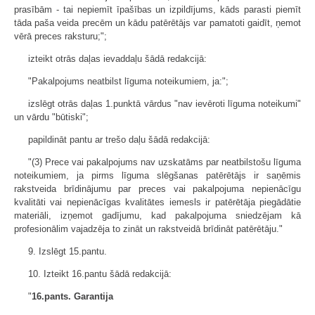
prasībām - tai nepiemīt īpašības un izpildījums, kāds parasti piemīt
tāda paša veida precēm un kādu patērētājs var pamatoti gaidīt, ņemot
vērā preces raksturu;";
izteikt otrās daļas ievaddaļu šādā redakcijā:
"Pakalpojums neatbilst līguma noteikumiem, ja:";
izslēgt otrās daļas 1.punktā vārdus "nav ievēroti līguma noteikumi"
un vārdu "būtiski";
papildināt pantu ar trešo daļu šādā redakcijā:
"(3) Prece vai pakalpojums nav uzskatāms par neatbilstošu līguma
noteikumiem, ja pirms līguma slēgšanas patērētājs ir saņēmis
rakstveida brīdinājumu par preces vai pakalpojuma nepienācīgu
kvalitāti vai nepienācīgas kvalitātes iemesls ir patērētāja piegādātie
materiāli, izņemot gadījumu, kad pakalpojuma sniedzējam kā
profesionālim vajadzēja to zināt un rakstveidā brīdināt patērētāju."
9. Izslēgt 15.pantu.
10. Izteikt 16.pantu šādā redakcijā:
"
16.pants. Garantija