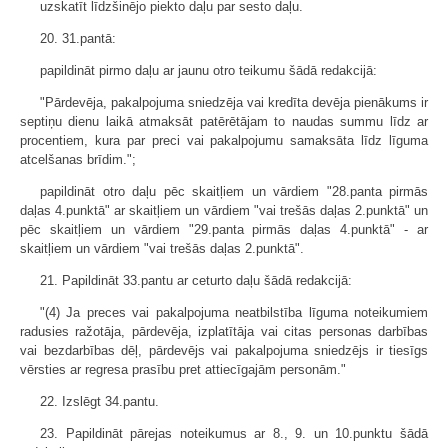
uzskatīt līdzšinējo piekto daļu par sesto daļu.
20. 31.pantā:
papildināt pirmo daļu ar jaunu otro teikumu šādā redakcijā:
"Pārdevēja, pakalpojuma sniedzēja vai kredīta devēja pienākums ir
septiņu dienu laikā atmaksāt patērētājam to naudas summu līdz ar
procentiem, kura par preci vai pakalpojumu samaksāta līdz līguma
atcelšanas brīdim.";
papildināt otro daļu pēc skaitļiem un vārdiem "28.panta pirmās
daļas 4.punktā" ar skaitļiem un vārdiem "vai trešās daļas 2.punktā" un
pēc skaitļiem un vārdiem "29.panta pirmās daļas 4.punktā" - ar
skaitļiem un vārdiem "vai trešās daļas 2.punktā".
21. Papildināt 33.pantu ar ceturto daļu šādā redakcijā:
"(4) Ja preces vai pakalpojuma neatbilstība līguma noteikumiem
radusies ražotāja, pārdevēja, izplatītāja vai citas personas darbības
vai bezdarbības dēļ, pārdevējs vai pakalpojuma sniedzējs ir tiesīgs
vērsties ar regresa prasību pret attiecīgajām personām."
22. Izslēgt 34.pantu.
23. Papildināt pārejas noteikumus ar 8., 9. un 10.punktu šādā