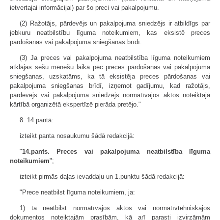
ietvertajai informācijai) par šo preci vai pakalpojumu.
(2) Ražotājs, pārdevējs un pakalpojuma sniedzējs ir atbildīgs par
jebkuru neatbilstību līguma noteikumiem, kas eksistē preces
pārdošanas vai pakalpojuma sniegšanas brīdī.
(3) Ja preces vai pakalpojuma neatbilstība līguma noteikumiem
atklājas sešu mēnešu laikā pēc preces pārdošanas vai pakalpojuma
sniegšanas, uzskatāms, ka tā eksistēja preces pārdošanas vai
pakalpojuma sniegšanas brīdī, izņemot gadījumu, kad ražotājs,
pārdevējs vai pakalpojuma sniedzējs normatīvajos aktos noteiktajā
kārtībā organizētā ekspertīzē pierāda pretējo."
8. 14.pantā:
izteikt panta nosaukumu šādā redakcijā:
"
14.pants. Preces vai pakalpojuma neatbilstība līguma
noteikumiem
";
izteikt pirmās daļas ievaddaļu un 1.punktu šādā redakcijā:
"Prece neatbilst līguma noteikumiem, ja:
1) tā neatbilst normatīvajos aktos vai normatīvtehniskajos
dokumentos noteiktajām prasībām, kā arī parasti izvirzāmām