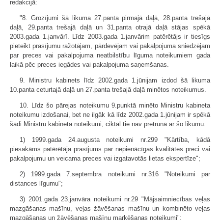
redakcijā:
"8. Grozījumi šā likuma 27.panta pirmajā daļā, 28.panta trešajā
daļā, 29.panta trešajā daļā un 31.panta otrajā daļā stājas spēkā
2003.gada 1.janvārī. Līdz 2003.gada 1.janvārim patērētājs ir tiesīgs
pieteikt prasījumu ražotājam, pārdevējam vai pakalpojuma sniedzējam
par preces vai pakalpojuma neatbilstību līguma noteikumiem gada
laikā pēc preces iegādes vai pakalpojuma saņemšanas.
9. Ministru kabinets līdz 2002.gada 1.jūnijam izdod šā likuma
10.panta ceturtajā daļā un 27.panta trešajā daļā minētos noteikumus.
10. Līdz šo pārejas noteikumu 9.punktā minēto Ministru kabineta
noteikumu izdošanai, bet ne ilgāk kā līdz 2002.gada 1.jūnijam ir spēkā
šādi Ministru kabineta noteikumi, ciktāl tie nav pretrunā ar šo likumu:
1) 1999.gada 24.augusta noteikumi nr.299 "Kārtība, kādā
piesakāms patērētāja prasījums par nepienācīgas kvalitātes preci vai
pakalpojumu un veicama preces vai izgatavotās lietas ekspertīze";
2) 1999.gada 7.septembra noteikumi nr.316 "Noteikumi par
distances līgumu";
3) 2001.gada 23.janvāra noteikumi nr.29 "Mājsaimniecības veļas
mazgāšanas mašīnu, veļas žāvēšanas mašīnu un kombinēto veļas
mazgāšanas un žāvēšanas mašīnu marķēšanas noteikumi";