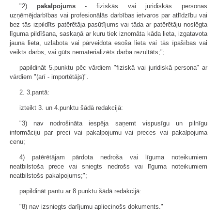
"2)
pakalpojums
- fiziskās vai juridiskās personas
uzņēmējdarbības vai profesionālās darbības ietvaros par atlīdzību vai
bez tās izpildīts patērētāja pasūtījums vai tāda ar patērētāju noslēgta
līguma pildīšana, saskaņā ar kuru tiek iznomāta kāda lieta, izgatavota
jauna lieta, uzlabota vai pārveidota esoša lieta vai tās īpašības vai
veikts darbs, vai gūts nematerializēts darba rezultāts;";
papildināt 5.punktu pēc vārdiem "fiziskā vai juridiskā persona" ar
vārdiem "(arī - importētājs)".
2. 3.pantā:
izteikt 3. un 4.punktu šādā redakcijā:
"3) nav nodrošināta iespēja saņemt vispusīgu un pilnīgu
informāciju par preci vai pakalpojumu vai preces vai pakalpojuma
cenu;
4) patērētājam pārdota nedroša vai līguma noteikumiem
neatbilstoša prece vai sniegts nedrošs vai līguma noteikumiem
neatbilstošs pakalpojums;";
papildināt pantu ar 8.punktu šādā redakcijā:
"8) nav izsniegts darījumu apliecinošs dokuments."