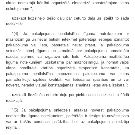
aktos noteiktajā kārtībā organizētā ekspertīzē konstatētajam lietas
nolietojumam.";
uzskatīt līdzšinējo trešo daļu par ceturto daļu un izteikt to šādā
redakcijā:
"(4) Ja pakalpojuma neatbilstība līguma noteikumiem ir
maznozīmīga un nevar būtiski ietekmēt patērētāja iespējas izmantot
pakalpojumu vai lietu, patērētājs nevar prasīt, lai pakalpojuma
sniedzējs atceļ līgumu un atmaksā par pakalpojumu samaksāto
naudas summu vai izgatavo citu lietu. Pakalpojuma neatbilstība
līguma noteikumiem uzskatāma par maznozīmīgu, ja normatīvajos
aktos noteiktajā kārtībā organizētā ekspertīzē konstatēts, ka
pakalpojuma neatbilstība nepazemina pakalpojuma vai lietas
pamatfunkciju izpildes kvalitāti vai lietošanas īpašības un to var
novērst, neradot vizuāli konstatējamas izmaiņas lietas ārējā izskatā.";
uzskatīt līdzšinējo ceturto daļu par piekto daļu un izteikt to šādā
redakcijā:
"(5) Ja pakalpojuma sniedzējs atsakās novērst pakalpojuma
neatbilstību līguma noteikumiem, patērētājs ir tiesīgs to novērst pats
vai ar trešās personas palīdzību, bet uz pakalpojuma sniedzēja
rēķina.";