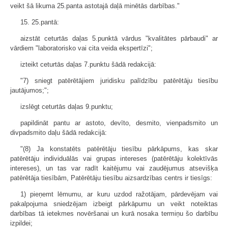
veikt šā likuma 25.panta astotajā daļā minētās darbības."
15. 25.pantā:
aizstāt ceturtās daļas 5.punktā vārdus "kvalitātes pārbaudi" ar
vārdiem "laboratorisko vai cita veida ekspertīzi";
izteikt ceturtās daļas 7.punktu šādā redakcijā:
"7) sniegt patērētājiem juridisku palīdzību patērētāju tiesību
jautājumos;";
izslēgt ceturtās daļas 9.punktu;
papildināt pantu ar astoto, devīto, desmito, vienpadsmito un
divpadsmito daļu šādā redakcijā:
"(8) Ja konstatēts patērētāju tiesību pārkāpums, kas skar
patērētāju individuālās vai grupas intereses (patērētāju kolektīvās
intereses), un tas var radīt kaitējumu vai zaudējumus atsevišķa
patērētāja tiesībām, Patērētāju tiesību aizsardzības centrs ir tiesīgs:
1) pieņemt lēmumu, ar kuru uzdod ražotājam, pārdevējam vai
pakalpojuma sniedzējam izbeigt pārkāpumu un veikt noteiktas
darbības tā ietekmes novēršanai un kurā nosaka termiņu šo darbību
izpildei;