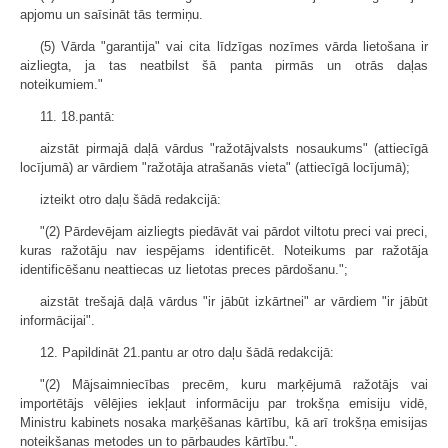
apjomu un saīsināt tās termiņu.
(5) Vārda "garantija" vai cita līdzīgas nozīmes vārda lietošana ir
aizliegta, ja tas neatbilst šā panta pirmās un otrās daļas
noteikumiem."
11. 18.pantā:
aizstāt pirmajā daļā vārdus "ražotājvalsts nosaukums" (attiecīgā
locījumā) ar vārdiem "ražotāja atrašanās vieta" (attiecīgā locījumā);
izteikt otro daļu šādā redakcijā:
"(2) Pārdevējam aizliegts piedāvāt vai pārdot viltotu preci vai preci,
kuras ražotāju nav iespējams identificēt. Noteikums par ražotāja
identificēšanu neattiecas uz lietotas preces pārdošanu.";
aizstāt trešajā daļā vārdus "ir jābūt izkārtnei" ar vārdiem "ir jābūt
informācijai".
12. Papildināt 21.pantu ar otro daļu šādā redakcijā:
"(2) Mājsaimniecības precēm, kuru marķējumā ražotājs vai
importētājs vēlējies iekļaut informāciju par trokšņa emisiju vidē,
Ministru kabinets nosaka marķēšanas kārtību, kā arī trokšņa emisijas
noteikšanas metodes un to pārbaudes kārtību.".