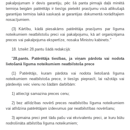
pakalpojumam ir devis garantiju, pēc šā panta pirmajā daļā minētā
termiņa beigām patērētājs ir tiesīgs pieteikt prasījumu visā atlikušajā
garantijas termiņa laikā saskaņā ar garantijas dokumentā norādītajiem
nosacījumiem.
(3) Kārtību, kādā piesakāms patērētāja prasījums par līguma
noteikumiem neatbilstošu preci vai pakalpojumu, kā arī organizējama
preces vai pakalpojuma ekspertīze, nosaka Ministru kabinets."
18. Izteikt 28.pantu šādā redakcijā:
"
28.pants. Patērētāja tiesības, ja viņam pārdota vai nodota
lietošanā līguma noteikumiem neatbilstoša prece
(1) Patērētājs, kuram pārdota vai nodota lietošanā līguma
noteikumiem neatbilstoša prece, ir tiesīgs pieprasīt, lai ražotājs vai
pārdevējs veic vienu no šādām darbībām:
1) attiecīgi samazina preces cenu;
2) bez atlīdzības novērš preces neatbilstību līguma noteikumiem
vai atlīdzina patērētājam izdevumus par neatbilstības novēršanu;
3) apmaina preci pret tādu pašu vai ekvivalentu preci, ar kuru būtu
nodrošināta atbilstība līguma noteikumiem;