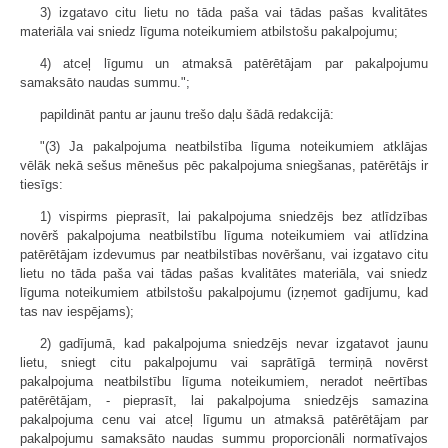
3) izgatavo citu lietu no tāda paša vai tādas pašas kvalitātes
materiāla vai sniedz līguma noteikumiem atbilstošu pakalpojumu;
4) atceļ līgumu un atmaksā patērētājam par pakalpojumu
samaksāto naudas summu.";
papildināt pantu ar jaunu trešo daļu šādā redakcijā:
"(3) Ja pakalpojuma neatbilstība līguma noteikumiem atklājas
vēlāk nekā sešus mēnešus pēc pakalpojuma sniegšanas, patērētājs ir
tiesīgs:
1) vispirms pieprasīt, lai pakalpojuma sniedzējs bez atlīdzības
novērš pakalpojuma neatbilstību līguma noteikumiem vai atlīdzina
patērētājam izdevumus par neatbilstības novēršanu, vai izgatavo citu
lietu no tāda paša vai tādas pašas kvalitātes materiāla, vai sniedz
līguma noteikumiem atbilstošu pakalpojumu (izņemot gadījumu, kad
tas nav iespējams);
2) gadījumā, kad pakalpojuma sniedzējs nevar izgatavot jaunu
lietu, sniegt citu pakalpojumu vai saprātīgā termiņā novērst
pakalpojuma neatbilstību līguma noteikumiem, neradot neērtības
patērētājam, - pieprasīt, lai pakalpojuma sniedzējs samazina
pakalpojuma cenu vai atceļ līgumu un atmaksā patērētājam par
pakalpojumu samaksāto naudas summu proporcionāli normatīvajos