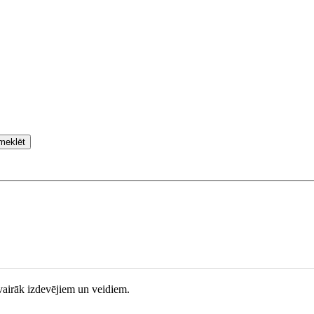
meklēt
l vairāk izdevējiem un veidiem.