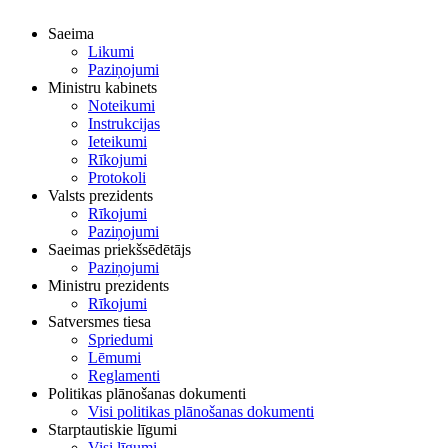
Saeima
Likumi
Paziņojumi
Ministru kabinets
Noteikumi
Instrukcijas
Ieteikumi
Rīkojumi
Protokoli
Valsts prezidents
Rīkojumi
Paziņojumi
Saeimas priekšsēdētājs
Paziņojumi
Ministru prezidents
Rīkojumi
Satversmes tiesa
Spriedumi
Lēmumi
Reglamenti
Politikas plānošanas dokumenti
Visi politikas plānošanas dokumenti
Starptautiskie līgumi
Visi līgumi