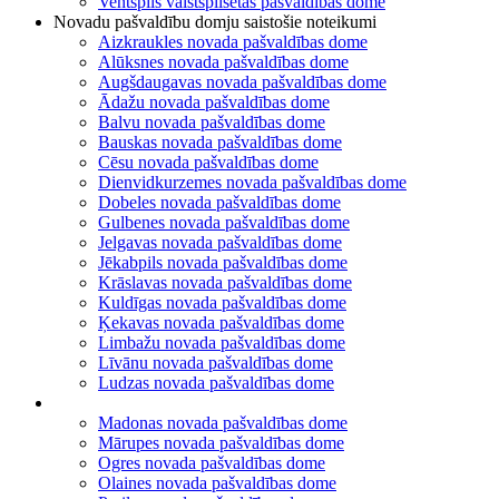
Ventspils valstspilsētas pašvaldības dome
Novadu pašvaldību domju saistošie noteikumi
Aizkraukles novada pašvaldības dome
Alūksnes novada pašvaldības dome
Augšdaugavas novada pašvaldības dome
Ādažu novada pašvaldības dome
Balvu novada pašvaldības dome
Bauskas novada pašvaldības dome
Cēsu novada pašvaldības dome
Dienvidkurzemes novada pašvaldības dome
Dobeles novada pašvaldības dome
Gulbenes novada pašvaldības dome
Jelgavas novada pašvaldības dome
Jēkabpils novada pašvaldības dome
Krāslavas novada pašvaldības dome
Kuldīgas novada pašvaldības dome
Ķekavas novada pašvaldības dome
Limbažu novada pašvaldības dome
Līvānu novada pašvaldības dome
Ludzas novada pašvaldības dome
Madonas novada pašvaldības dome
Mārupes novada pašvaldības dome
Ogres novada pašvaldības dome
Olaines novada pašvaldības dome