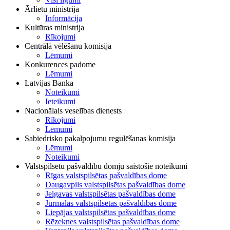
Ārlietu ministrija
Informācija
Kultūras ministrija
Rīkojumi
Centrālā vēlēšanu komisija
Lēmumi
Konkurences padome
Lēmumi
Latvijas Banka
Noteikumi
Ieteikumi
Nacionālais veselības dienests
Rīkojumi
Lēmumi
Sabiedrisko pakalpojumu regulēšanas komisija
Lēmumi
Noteikumi
Valstspilsētu pašvaldību domju saistošie noteikumi
Rīgas valstspilsētas pašvaldības dome
Daugavpils valstspilsētas pašvaldības dome
Jelgavas valstspilsētas pašvaldības dome
Jūrmalas valstspilsētas pašvaldības dome
Liepājas valstspilsētas pašvaldības dome
Rēzeknes valstspilsētas pašvaldības dome