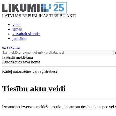
LATVIJAS REPUBLIKAS TIESĪBU AKTI
veidi
tēmas
visvairāk skatītie
jaunākie
uz sākumu
Izvērstā meklēšana
Autorizēties savā kontā
Kādēļ autorizēties vai reģistrēties?
Tiesību aktu veidi
Izmantojiet izvērstās meklēšanas rīku, lai atrastu tiesību aktus pēc vē