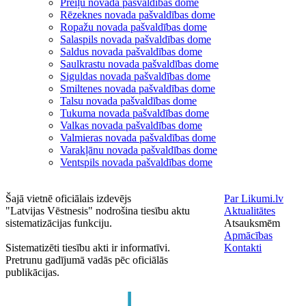
Preiļu novada pašvaldības dome
Rēzeknes novada pašvaldības dome
Ropažu novada pašvaldības dome
Salaspils novada pašvaldības dome
Saldus novada pašvaldības dome
Saulkrastu novada pašvaldības dome
Siguldas novada pašvaldības dome
Smiltenes novada pašvaldības dome
Talsu novada pašvaldības dome
Tukuma novada pašvaldības dome
Valkas novada pašvaldības dome
Valmieras novada pašvaldības dome
Varakļānu novada pašvaldības dome
Ventspils novada pašvaldības dome
Šajā vietnē oficiālais izdevējs
Par Likumi.lv
"Latvijas Vēstnesis" nodrošina tiesību aktu
Aktualitātes
sistematizācijas funkciju.
Atsauksmēm
Apmācības
Sistematizēti tiesību akti ir informatīvi.
Kontakti
Pretrunu gadījumā vadās pēc oficiālās
publikācijas.