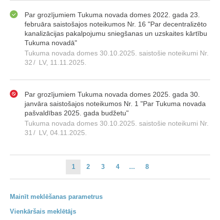
Par grozījumiem Tukuma novada domes 2022. gada 23.
februāra saistošajos noteikumos Nr. 16 "Par decentralizēto
kanalizācijas pakalpojumu sniegšanas un uzskaites kārtību
Tukuma novadā"
Tukuma novada domes 30.10.2025. saistošie noteikumi Nr.
32
/
LV, 11.11.2025.
Par grozījumiem Tukuma novada domes 2025. gada 30.
janvāra saistošajos noteikumos Nr. 1 "Par Tukuma novada
pašvaldības 2025. gada budžetu"
Tukuma novada domes 30.10.2025. saistošie noteikumi Nr.
31
/
LV, 04.11.2025.
1
2
3
4
...
8
Mainīt meklēšanas parametrus
Vienkāršais meklētājs