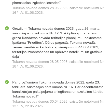
pirmsskolas izglītības iestādes"
Tukuma novada domes 28.05.2026. saistošie noteikumi Nr.
16
/
LV, 01.06.2026.
Grozījumi Tukuma novada domes 2026. gada 26. marta
saistošajos noteikumos Nr. 12 "Lokālplānojuma, ar kuru
groza Kandavas novada teritorijas plānojumu, nekustamā
īpašuma "Priedītes", Cēres pagastā, Tukuma novadā,
zemes vienībā ar kadastra apzīmējumu 9044 004 0109,
teritorijas izmantošanas un apbūves noteikumi un grafiskā
daļa"
Tukuma novada domes 28.05.2026. saistošie noteikumi Nr.
18
/
LV, 01.06.2026.
Par grozījumiem Tukuma novada domes 2022. gada 23.
februāra saistošajos noteikumos Nr. 16 "Par decentralizēto
kanalizācijas pakalpojumu sniegšanas un uzskaites kārtību
Tukuma novadā"
Tukuma novada domes 30.04.2026. saistošie noteikumi Nr.
13
/
LV, 22.05.2026.