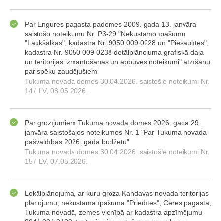
Par Engures pagasta padomes 2009. gada 13. janvāra
saistošo noteikumu Nr. P3-29 "Nekustamo īpašumu
"Laukšalkas", kadastra Nr. 9050 009 0228 un "Piesaulītes",
kadastra Nr. 9050 009 0238 detālplānojuma grafiskā daļa
un teritorijas izmantošanas un apbūves noteikumi" atzīšanu
par spēku zaudējušiem
Tukuma novada domes 30.04.2026. saistošie noteikumi Nr.
14
/
LV, 08.05.2026.
Par grozījumiem Tukuma novada domes 2026. gada 29.
janvāra saistošajos noteikumos Nr. 1 "Par Tukuma novada
pašvaldības 2026. gada budžetu"
Tukuma novada domes 30.04.2026. saistošie noteikumi Nr.
15
/
LV, 07.05.2026.
Lokālplānojuma, ar kuru groza Kandavas novada teritorijas
plānojumu, nekustamā īpašuma "Priedītes", Cēres pagastā,
Tukuma novadā, zemes vienībā ar kadastra apzīmējumu