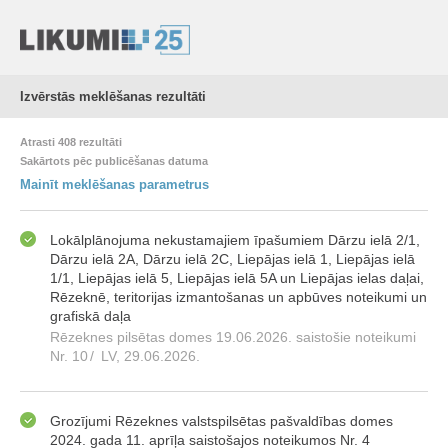
Izvērstās meklēšanas rezultāti
Atrasti 408 rezultāti
Sakārtots pēc publicēšanas datuma
Mainīt meklēšanas parametrus
Lokālplānojuma nekustamajiem īpašumiem Dārzu ielā 2/1,
Dārzu ielā 2A, Dārzu ielā 2C, Liepājas ielā 1, Liepājas ielā
1/1, Liepājas ielā 5, Liepājas ielā 5A un Liepājas ielas daļai,
Rēzeknē, teritorijas izmantošanas un apbūves noteikumi un
grafiskā daļa
Rēzeknes pilsētas domes 19.06.2026. saistošie noteikumi
Nr. 10
/
LV, 29.06.2026.
Grozījumi Rēzeknes valstspilsētas pašvaldības domes
2024. gada 11. aprīļa saistošajos noteikumos Nr. 4