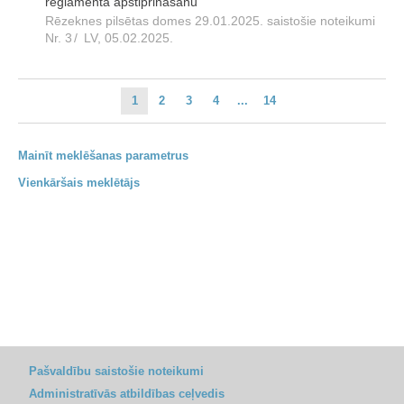
reglamenta apstiprināšanu"
Rēzeknes pilsētas domes 29.01.2025. saistošie noteikumi
Nr. 3
/
LV, 05.02.2025.
1
2
3
4
...
14
Mainīt meklēšanas parametrus
Vienkāršais meklētājs
Pašvaldību saistošie noteikumi
Administratīvās atbildības ceļvedis