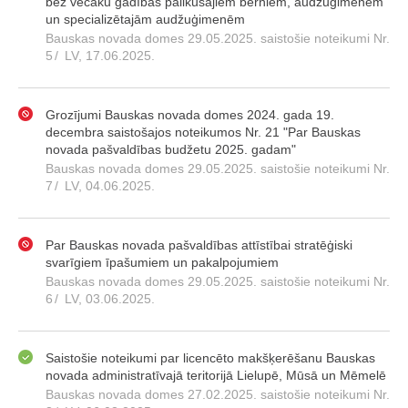
bez vecāku gādības palikušajiem bērniem, audžuģimenēm
un specializētajām audžuģimenēm
Bauskas novada domes 29.05.2025. saistošie noteikumi Nr.
5
/
LV, 17.06.2025.
Grozījumi Bauskas novada domes 2024. gada 19.
decembra saistošajos noteikumos Nr. 21 "Par Bauskas
novada pašvaldības budžetu 2025. gadam"
Bauskas novada domes 29.05.2025. saistošie noteikumi Nr.
7
/
LV, 04.06.2025.
Par Bauskas novada pašvaldības attīstībai stratēģiski
svarīgiem īpašumiem un pakalpojumiem
Bauskas novada domes 29.05.2025. saistošie noteikumi Nr.
6
/
LV, 03.06.2025.
Saistošie noteikumi par licencēto makšķerēšanu Bauskas
novada administratīvajā teritorijā Lielupē, Mūsā un Mēmelē
Bauskas novada domes 27.02.2025. saistošie noteikumi Nr.