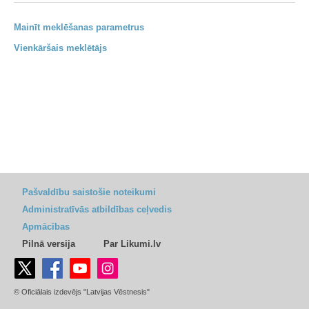
Mainīt meklēšanas parametrus
Vienkāršais meklētājs
Pašvaldību saistošie noteikumi
Administratīvās atbildības ceļvedis
Apmācības
Pilnā versija
Par Likumi.lv
© Oficiālais izdevējs "Latvijas Vēstnesis"