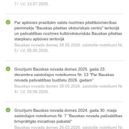
7
/
LV, 13.07.2026.
Par apbūves prasībām valsts nozīmes pilsētbūvniecības
pieminekļa "Bauskas pilsētas vēsturiskais centrs" teritorijā
un pašvaldības nozīmes kultūrvēsturiskās Bauskas pilsētas
starpkaru apbūves teritorijā
Bauskas novada domes 28.05.2026. saistošie noteikumi Nr.
5
/
LV, 05.06.2026.
Grozījumi Bauskas novada domes 2025. gada 23.
decembra saistošajos noteikumos Nr. 13 "Par Bauskas
novada pašvaldības budžetu 2026. gadam"
Bauskas novada domes 28.05.2026. saistošie noteikumi Nr.
4
/
LV, 03.06.2026.
Grozījumi Bauskas novada domes 2024. gada 30. maija
saistošajos noteikumos Nr. 7 "Bauskas novada pašvaldības
brīvprātīgās iniciatīvas pabalsti"
Bauskas novada domes 26.03.2026. saistošie noteikumi Nr.