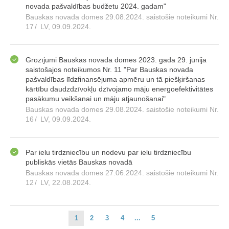
novada pašvaldības budžetu 2024. gadam"
Bauskas novada domes 29.08.2024. saistošie noteikumi Nr.
17
/
LV, 09.09.2024.
Grozījumi Bauskas novada domes 2023. gada 29. jūnija
saistošajos noteikumos Nr. 11 "Par Bauskas novada
pašvaldības līdzfinansējuma apmēru un tā piešķiršanas
kārtību daudzdzīvokļu dzīvojamo māju energoefektivitātes
pasākumu veikšanai un māju atjaunošanai"
Bauskas novada domes 29.08.2024. saistošie noteikumi Nr.
16
/
LV, 09.09.2024.
Par ielu tirdzniecību un nodevu par ielu tirdzniecību
publiskās vietās Bauskas novadā
Bauskas novada domes 27.06.2024. saistošie noteikumi Nr.
12
/
LV, 22.08.2024.
1
2
3
4
...
5