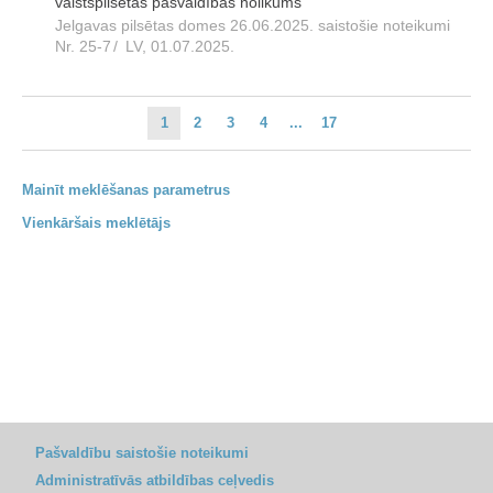
valstspilsētas pašvaldības nolikums"
Jelgavas pilsētas domes 26.06.2025. saistošie noteikumi
Nr. 25-7
/
LV, 01.07.2025.
1
2
3
4
...
17
Mainīt meklēšanas parametrus
Vienkāršais meklētājs
Pašvaldību saistošie noteikumi
Administratīvās atbildības ceļvedis