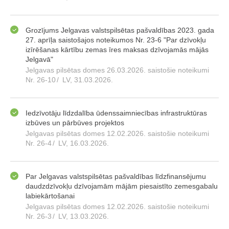
Grozījums Jelgavas valstspilsētas pašvaldības 2023. gada
27. aprīļa saistošajos noteikumos Nr. 23-6 "Par dzīvokļu
izīrēšanas kārtību zemas īres maksas dzīvojamās mājās
Jelgavā"
Jelgavas pilsētas domes 26.03.2026. saistošie noteikumi
Nr. 26-10
/
LV, 31.03.2026.
Iedzīvotāju līdzdalība ūdenssaimniecības infrastruktūras
izbūves un pārbūves projektos
Jelgavas pilsētas domes 12.02.2026. saistošie noteikumi
Nr. 26-4
/
LV, 16.03.2026.
Par Jelgavas valstspilsētas pašvaldības līdzfinansējumu
daudzdzīvokļu dzīvojamām mājām piesaistīto zemesgabalu
labiekārtošanai
Jelgavas pilsētas domes 12.02.2026. saistošie noteikumi
Nr. 26-3
/
LV, 13.03.2026.