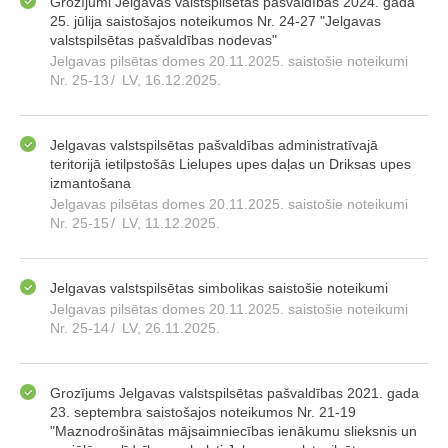
Grozījumi Jelgavas valstspilsētas pašvaldības 2024. gada
25. jūlija saistošajos noteikumos Nr. 24-27 "Jelgavas
valstspilsētas pašvaldības nodevas"
Jelgavas pilsētas domes 20.11.2025. saistošie noteikumi
Nr. 25-13
/
LV, 16.12.2025.
Jelgavas valstspilsētas pašvaldības administratīvajā
teritorijā ietilpstošās Lielupes upes daļas un Driksas upes
izmantošana
Jelgavas pilsētas domes 20.11.2025. saistošie noteikumi
Nr. 25-15
/
LV, 11.12.2025.
Jelgavas valstspilsētas simbolikas saistošie noteikumi
Jelgavas pilsētas domes 20.11.2025. saistošie noteikumi
Nr. 25-14
/
LV, 26.11.2025.
Grozījums Jelgavas valstspilsētas pašvaldības 2021. gada
23. septembra saistošajos noteikumos Nr. 21-19
"Maznodrošinātas mājsaimniecības ienākumu slieksnis un