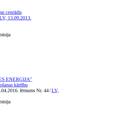
mu cenrādis
LV, 13.09.2013.
misija
EKNES ENERĢIJA"
ošanas kārtību
1.04.2016. lēmums Nr. 44
/
LV,
misija