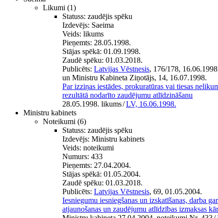
Likumi
(1)
Statuss:
zaudējis spēku
Izdevējs:
Saeima
Veids:
likums
Pieņemts:
28.05.1998.
Stājas spēkā:
01.09.1998.
Zaudē spēku:
01.03.2018.
Publicēts:
Latvijas Vēstnesis
, 176/178, 16.06.1998
un Ministru Kabineta Ziņotājs, 14, 16.07.1998.
Par izziņas iestādes, prokuratūras vai tiesas nelik
rezultātā nodarīto zaudējumu atlīdzināšanu
28.05.1998. likums
/
LV, 16.06.1998.
Ministru kabinets
Noteikumi
(6)
Statuss:
zaudējis spēku
Izdevējs:
Ministru kabinets
Veids:
noteikumi
Numurs:
433
Pieņemts:
27.04.2004.
Stājas spēkā:
01.05.2004.
Zaudē spēku:
01.03.2018.
Publicēts:
Latvijas Vēstnesis
, 69, 01.05.2004.
Iesniegumu iesniegšanas un izskatīšanas, darba gara
atjaunošanas un zaudējumu atlīdzības izmaksas kār
Ministru kabineta 27.04.2004. noteikumi Nr. 433
/