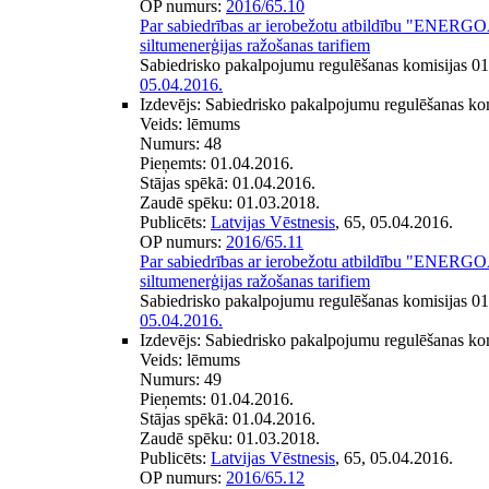
OP numurs:
2016/65.10
Par sabiedrības ar ierobežotu atbildību "EN
siltumenerģijas ražošanas tarifiem
Sabiedrisko pakalpojumu regulēšanas komisijas 0
05.04.2016.
Izdevējs:
Sabiedrisko pakalpojumu regulēšanas ko
Veids:
lēmums
Numurs:
48
Pieņemts:
01.04.2016.
Stājas spēkā:
01.04.2016.
Zaudē spēku:
01.03.2018.
Publicēts:
Latvijas Vēstnesis
, 65, 05.04.2016.
OP numurs:
2016/65.11
Par sabiedrības ar ierobežotu atbildību "EN
siltumenerģijas ražošanas tarifiem
Sabiedrisko pakalpojumu regulēšanas komisijas 0
05.04.2016.
Izdevējs:
Sabiedrisko pakalpojumu regulēšanas ko
Veids:
lēmums
Numurs:
49
Pieņemts:
01.04.2016.
Stājas spēkā:
01.04.2016.
Zaudē spēku:
01.03.2018.
Publicēts:
Latvijas Vēstnesis
, 65, 05.04.2016.
OP numurs:
2016/65.12