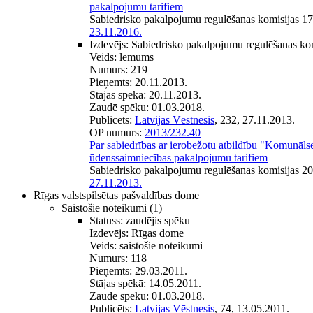
pakalpojumu tarifiem
Sabiedrisko pakalpojumu regulēšanas komisijas 1
23.11.2016.
Izdevējs:
Sabiedrisko pakalpojumu regulēšanas ko
Veids:
lēmums
Numurs:
219
Pieņemts:
20.11.2013.
Stājas spēkā:
20.11.2013.
Zaudē spēku:
01.03.2018.
Publicēts:
Latvijas Vēstnesis
, 232, 27.11.2013.
OP numurs:
2013/232.40
Par sabiedrības ar ierobežotu atbildību "Komunāl
ūdenssaimniecības pakalpojumu tarifiem
Sabiedrisko pakalpojumu regulēšanas komisijas 2
27.11.2013.
Rīgas valstspilsētas pašvaldības dome
Saistošie noteikumi
(1)
Statuss:
zaudējis spēku
Izdevējs:
Rīgas dome
Veids:
saistošie noteikumi
Numurs:
118
Pieņemts:
29.03.2011.
Stājas spēkā:
14.05.2011.
Zaudē spēku:
01.03.2018.
Publicēts:
Latvijas Vēstnesis
, 74, 13.05.2011.