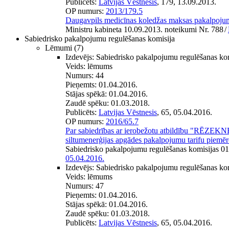
Publicēts:
Latvijas Vēstnesis
, 179, 13.09.2013.
OP numurs:
2013/179.5
Daugavpils medicīnas koledžas maksas pakalpoju
Ministru kabineta 10.09.2013. noteikumi Nr. 788
/
Sabiedrisko pakalpojumu regulēšanas komisija
Lēmumi
(7)
Izdevējs:
Sabiedrisko pakalpojumu regulēšanas ko
Veids:
lēmums
Numurs:
44
Pieņemts:
01.04.2016.
Stājas spēkā:
01.04.2016.
Zaudē spēku:
01.03.2018.
Publicēts:
Latvijas Vēstnesis
, 65, 05.04.2016.
OP numurs:
2016/65.7
Par sabiedrības ar ierobežotu atbildību "RĒZ
siltumenerģijas apgādes pakalpojumu tarifu piemēr
Sabiedrisko pakalpojumu regulēšanas komisijas 0
05.04.2016.
Izdevējs:
Sabiedrisko pakalpojumu regulēšanas ko
Veids:
lēmums
Numurs:
47
Pieņemts:
01.04.2016.
Stājas spēkā:
01.04.2016.
Zaudē spēku:
01.03.2018.
Publicēts:
Latvijas Vēstnesis
, 65, 05.04.2016.