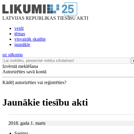
LATVIJAS REPUBLIKAS TIESĪBU AKTI
veidi
tēmas
visvairāk skatītie
jaunākie
uz sākumu
Izvērstā meklēšana
Autorizēties savā kontā
Kādēļ autorizēties vai reģistrēties?
Jaunākie tiesību akti
2018. gada 1. marts
Saeima