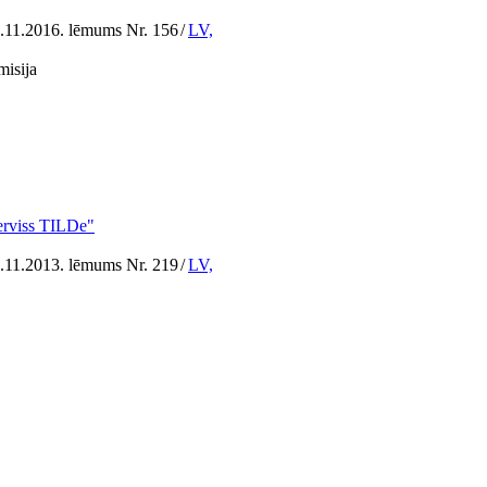
7.11.2016. lēmums Nr. 156
/
LV,
misija
serviss TILDe"
0.11.2013. lēmums Nr. 219
/
LV,