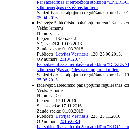
Par sabiedrības ar ierobežotu atbildību "EN
siltumenerģijas ražošanas tarifiem
Sabiedrisko pakalpojumu regulēšanas komisijas 0
05.04.2016.
Izdevējs:
Sabiedrisko pakalpojumu regulēšanas ko
Veids:
lēmums
Numurs:
113
Pieņemts:
19.06.2013.
Stājas spēkā:
19.06.2013.
Zaudē spēku:
01.03.2018.
Publicēts:
Latvijas Vēstnesis
, 120, 25.06.2013.
OP numurs:
2013/120.7
Par sabiedrības ar ierobežotu atbildību "RĒZ
siltumenerģijas apgādes pakalpojumu tarifiem
Sabiedrisko pakalpojumu regulēšanas komisijas 1
25.06.2013.
Izdevējs:
Sabiedrisko pakalpojumu regulēšanas ko
Veids:
lēmums
Numurs:
156
Pieņemts:
17.11.2016.
Stājas spēkā:
17.11.2016.
Zaudē spēku:
01.03.2018.
Publicēts:
Latvijas Vēstnesis
, 228, 23.11.2016.
OP numurs:
2016/228.4
Par sabiedrības ar ierobežotu atbildību "ETO" sil