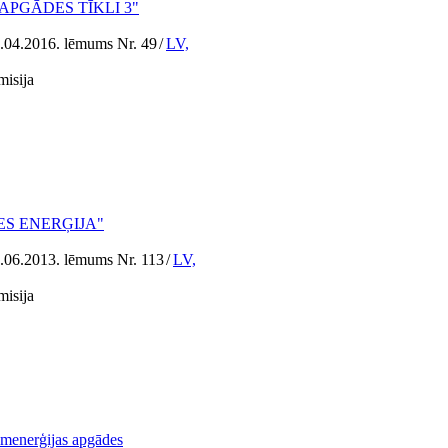
ERGOAPGĀDES TĪKLI 3"
1.04.2016. lēmums Nr. 49
/
LV,
misija
EKNES ENERĢIJA"
9.06.2013. lēmums Nr. 113
/
LV,
misija
tumenerģijas apgādes