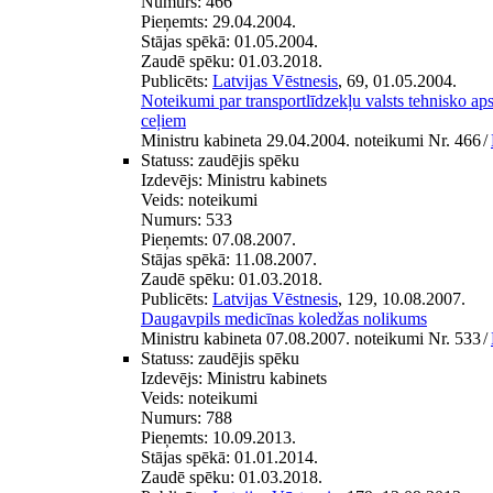
Numurs:
466
Pieņemts:
29.04.2004.
Stājas spēkā:
01.05.2004.
Zaudē spēku:
01.03.2018.
Publicēts:
Latvijas Vēstnesis
, 69, 01.05.2004.
Noteikumi par transportlīdzekļu valsts tehnisko aps
ceļiem
Ministru kabineta 29.04.2004. noteikumi Nr. 466
/
Statuss:
zaudējis spēku
Izdevējs:
Ministru kabinets
Veids:
noteikumi
Numurs:
533
Pieņemts:
07.08.2007.
Stājas spēkā:
11.08.2007.
Zaudē spēku:
01.03.2018.
Publicēts:
Latvijas Vēstnesis
, 129, 10.08.2007.
Daugavpils medicīnas koledžas nolikums
Ministru kabineta 07.08.2007. noteikumi Nr. 533
/
Statuss:
zaudējis spēku
Izdevējs:
Ministru kabinets
Veids:
noteikumi
Numurs:
788
Pieņemts:
10.09.2013.
Stājas spēkā:
01.01.2014.
Zaudē spēku:
01.03.2018.