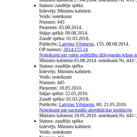
Statuss:
zaudējis spēku
Izdevējs:
Ministru kabinets
Veids:
noteikumi
Numurs:
443
Pieņemts:
05.08.2014.
Stājas spēkā:
09.08.2014.
Zaudē spēku:
01.03.2018.
Publicēts:
Latvijas Vēstnesis
, 155, 08.08.2014.
OP numurs:
2014/155.14
Noteikumi par valsts palīdzību dzīvojamās telpas i
Ministru kabineta 05.08.2014. noteikumi Nr. 443
/
Statuss:
zaudējis spēku
Izdevējs:
Ministru kabinets
Veids:
noteikumi
Numurs:
445
Pieņemts:
18.05.2010.
Stājas spēkā:
22.05.2010.
Zaudē spēku:
01.03.2018.
Publicēts:
Latvijas Vēstnesis
, 80, 21.05.2010.
Noteikumi par nacionālo akreditācijas institūciju
Ministru kabineta 18.05.2010. noteikumi Nr. 445
/
Statuss:
zaudējis spēku
Izdevējs:
Ministru kabinets
Veids:
noteikumi