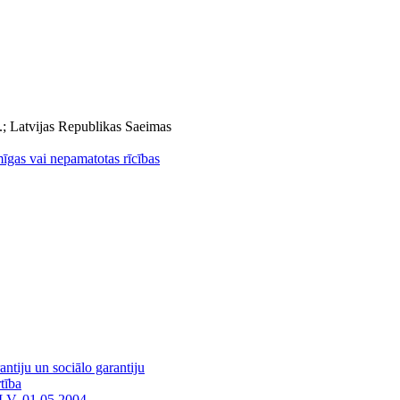
.; Latvijas Republikas Saeimas
umīgas vai nepamatotas rīcības
ntiju un sociālo garantiju
tība
LV, 01.05.2004.