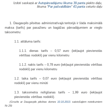
Izdoti saskaņā ar
Autopārvadājumu likuma
39.panta
piekto daļu,
likuma “
Par pašvaldībām
”
43.panta
ceturto daļu
1. Daugavpils pilsētas administratīvajā teritorijā ir šāda maksimālā
maksa (tarifs) par pasažieru un bagāžas pārvadājumiem ar vieglo
taksometru:
1.1. attāluma tarifs:
1.1.1. dienas tarifs – 0,57
euro
(iekļaujot pievienotās
vērtības nodokli) par vienu kilometru
1.1.2. nakts tarifs – 0,78
euro
(iekļaujot pievienotās vērtības
nodokli) par vienu kilometru
1.2. laika tarifs – 0,07
euro
(iekļaujot pievienotās vērtības
nodokli) par vienu minūti
1.3. taksometra nolīgšanas tarifs – 1,99
euro
(iekļaujot
pievienotās vērtības nodokli).
(Grozīts ar Daugavpils pilsētas domes
10.10.2013.
saistošajiem noteikumiem
Nr.29)