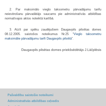
2. Par maksimālo vieglo taksometru pārvadājumu tarifu
neievērošanu pārvadātājs saucams pie administratīvās atbildības
normatīvajos aktos noteiktā kartībā.
3. Atzīt par spēku zaudējušiem Daugavpils pilsētas domes
08.12.2005. saistošos noteikumus Nr.25 “
Vieglo taksometru
maksimālie pārvadājumu tarifi Daugavpils pilsētā
”.
Daugavpils pilsētas domes priekšsēdētājs J.Lāčplēsis
Pašvaldību saistošie noteikumi
Administratīvās atbildības ceļvedis