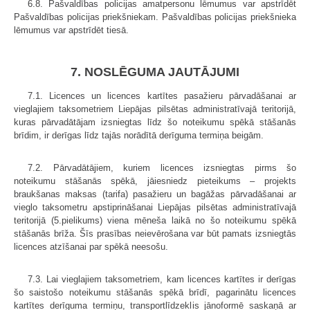
6.8. Pašvaldības policijas amatpersonu lēmumus var apstrīdēt
Pašvaldības policijas priekšniekam. Pašvaldības policijas priekšnieka
lēmumus var apstrīdēt tiesā.
7. NOSLĒGUMA JAUTĀJUMI
7.1. Licences un licences kartītes pasažieru pārvadāšanai ar
vieglajiem taksometriem Liepājas pilsētas administratīvajā teritorijā,
kuras pārvadātājam izsniegtas līdz šo noteikumu spēkā stāšanās
brīdim, ir derīgas līdz tajās norādītā derīguma termiņa beigām.
7.2. Pārvadātājiem, kuriem licences izsniegtas pirms šo
noteikumu stāšanās spēkā, jāiesniedz pieteikums – projekts
braukšanas maksas (tarifa) pasažieru un bagāžas pārvadāšanai ar
vieglo taksometru apstiprināšanai Liepājas pilsētas administratīvajā
teritorijā (5.pielikums) viena mēneša laikā no šo noteikumu spēkā
stāšanās brīža. Šīs prasības neievērošana var būt pamats izsniegtās
licences atzīšanai par spēkā neesošu.
7.3. Lai vieglajiem taksometriem, kam licences kartītes ir derīgas
šo saistošo noteikumu stāšanās spēkā brīdī, pagarinātu licences
kartītes derīguma termiņu, transportlīdzeklis jānoformē saskaņā ar