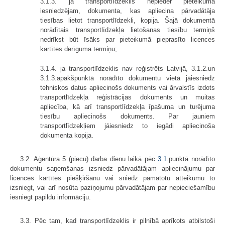
3.1.3. ja transportlīdzeklis nepieder pieteikuma
iesniedzējam, dokumenta, kas apliecina pārvadātāja
tiesības lietot transportlīdzekli, kopija. Šajā dokumentā
norādītais transportlīdzekļa lietošanas tiesību termiņš
nedrīkst būt īsāks par pieteikumā pieprasīto licences
kartītes derīguma termiņu;
3.1.4. ja transportlīdzeklis nav reģistrēts Latvijā, 3.1.2.un
3.1.3.apakšpunktā norādīto dokumentu vietā jāiesniedz
tehniskos datus apliecinošs dokuments vai ārvalstīs izdots
transportlīdzekļa reģistrācijas dokuments un muitas
apliecība, kā arī transportlīdzekļa īpašuma un turējuma
tiesību apliecinošs dokuments. Par jauniem
transportlīdzekļiem jāiesniedz to iegādi apliecinoša
dokumenta kopija.
3.2. Aģentūra 5 (piecu) darba dienu laikā pēc
3.1
.punktā norādīto
dokumentu saņemšanas izsniedz pārvadātājam apliecinājumu par
licences kartītes piešķiršanu vai sniedz pamatotu atteikumu to
izsniegt, vai arī nosūta paziņojumu pārvadātājam par nepieciešamību
iesniegt papildu informāciju.
3.3. Pēc tam, kad transportlīdzeklis ir pilnībā aprīkots atbilstoši