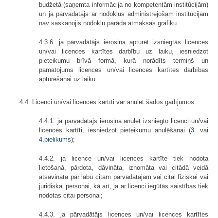
budžetā (saņemta informācija no kompetentām institūcijām)
un ja pārvadātājs ar nodokļus administrējošām institūcijām
nav saskaņojis nodokļu parāda atmaksas grafiku.
4.3.6. ja pārvadātājs ierosina apturēt izsniegtās licences
un/vai licences kartītes darbību uz laiku, iesniedzot
pieteikumu brīvā formā, kurā norādīts termiņš un
pamatojums licences un/vai licences kartītes darbības
apturēšanai uz laiku.
4.4. Licenci un/vai licences kartīti var anulēt šādos gadījumos:
4.4.1. ja pārvadātājs ierosina anulēt izsniegto licenci un/vai
licences kartīti, iesniedzot pieteikumu anulēšanai (
3.
vai
4.pielikums
);
4.4.2. ja licence un/vai licences kartīte tiek nodota
lietošanā, pārdota, dāvināta, iznomāta vai citādā veidā
atsavināta par labu citam pārvadātājam vai citai fiziskai vai
juridiskai personai, kā arī, ja ar licenci iegūtās saistības tiek
nodotas citai personai;
4.4.3. ja pārvadātājs licences un/vai licences kartītes