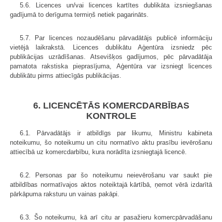
5.6. Licences un/vai licences kartītes dublikāta izsniegšanas
gadījumā to derīguma termiņš netiek pagarināts.
5.7. Par licences nozaudēšanu pārvadātājs publicē informāciju
vietējā laikrakstā. Licences dublikātu Aģentūra izsniedz pēc
publikācijas uzrādīšanas. Atsevišķos gadījumos, pēc pārvadātāja
pamatota rakstiska pieprasījuma, Aģentūra var izsniegt licences
dublikātu pirms attiecīgās publikācijas.
6. LICENCĒTĀS KOMERCDARBĪBAS
KONTROLE
6.1. Pārvadātājs ir atbildīgs par likumu, Ministru kabineta
noteikumu, šo noteikumu un citu normatīvo aktu prasību ievērošanu
attiecībā uz komercdarbību, kura norādīta izsniegtajā licencē.
6.2. Personas par šo noteikumu neievērošanu var saukt pie
atbildības normatīvajos aktos noteiktajā kārtībā, ņemot vērā izdarītā
pārkāpuma raksturu un vainas pakāpi.
6.3. Šo noteikumu, kā arī citu ar pasažieru komercpārvadāšanu