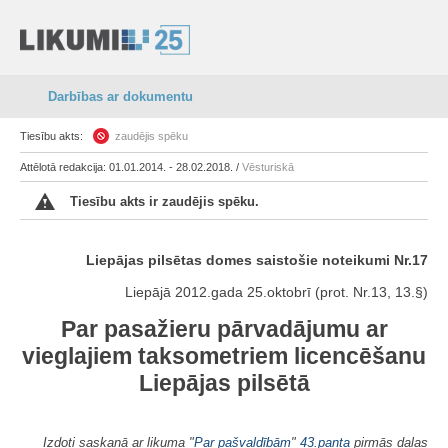
Darbības ar dokumentu
Tiesību akts:
zaudējis spēku
Attēlotā redakcija: 01.01.2014. - 28.02.2018. /
Vēsturiskā
Tiesību akts ir zaudējis spēku.
Liepājas pilsētas domes saistošie noteikumi Nr.17
Liepājā 2012.gada 25.oktobrī (prot. Nr.13, 13.§)
Par pasažieru pārvadājumu ar
vieglajiem taksometriem licencēšanu
Liepājas pilsētā
Izdoti saskaņā ar likuma "
Par pašvaldībām
"
43.panta
pirmās daļas