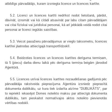
atbildīgs pārvadātājs, kuram izsniegta licence un licences kartīte.
5.2. Licenci un licences kartīti nedrīkst nodot lietošanā, pārdot,
dāvināt, iznomāt vai kā citādi atsavināt par labu citam pārvadātājam
vai citai fiziskai vai juridiskai personai, kā arī jebkādā veidā nodot citai
personai ar licenci iegūtās saistības.
5.3. Veicot pasažieru pārvadājumus ar vieglo taksometru, licences
kartītei jāatrodas attiecīgajā transportlīdzeklī.
5.4. Beidzoties licences un licences kartītes derīguma termiņam,
tā 5 (piecu) darba dienu laikā pēc derīguma termiņa beigām jānodod
Aģentūrā.
5.5. Licences un/vai licences kartītes nozaudēšanas gadījumā pēc
pārvadātāja rakstveida pieprasījuma Aģentūra izsniedz pieprasītā
dokumenta dublikātu, uz kura tiek izdarīta atzīme "DUBLIKĀTS", par
to iepriekš iekasējot Domes noteikto maksu par attiecīgā dokumenta
dublikātu, tam pieskaitot normatīvajos aktos noteikto pievienotās
vērtības nodokli.