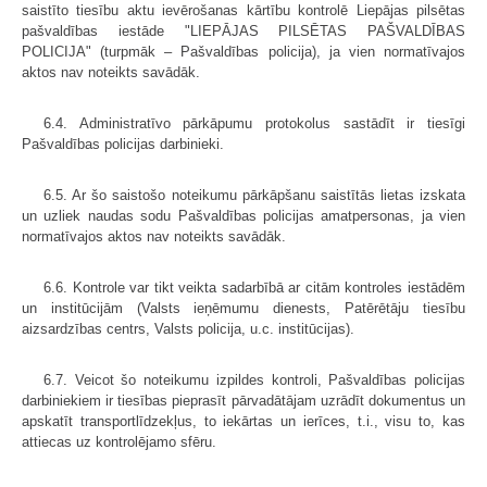
saistīto tiesību aktu ievērošanas kārtību kontrolē Liepājas pilsētas
pašvaldības iestāde "LIEPĀJAS PILSĒTAS PAŠVALDĪBAS
POLICIJA" (turpmāk – Pašvaldības policija), ja vien normatīvajos
aktos nav noteikts savādāk.
6.4. Administratīvo pārkāpumu protokolus sastādīt ir tiesīgi
Pašvaldības policijas darbinieki.
6.5. Ar šo saistošo noteikumu pārkāpšanu saistītās lietas izskata
un uzliek naudas sodu Pašvaldības policijas amatpersonas, ja vien
normatīvajos aktos nav noteikts savādāk.
6.6. Kontrole var tikt veikta sadarbībā ar citām kontroles iestādēm
un institūcijām (Valsts ieņēmumu dienests, Patērētāju tiesību
aizsardzības centrs, Valsts policija, u.c. institūcijas).
6.7. Veicot šo noteikumu izpildes kontroli, Pašvaldības policijas
darbiniekiem ir tiesības pieprasīt pārvadātājam uzrādīt dokumentus un
apskatīt transportlīdzekļus, to iekārtas un ierīces, t.i., visu to, kas
attiecas uz kontrolējamo sfēru.