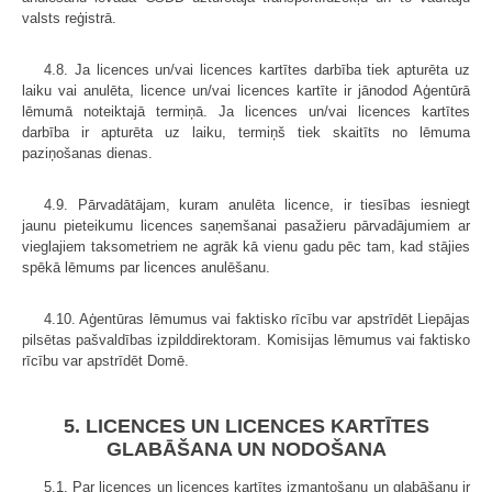
valsts reģistrā.
4.8. Ja licences un/vai licences kartītes darbība tiek apturēta uz
laiku vai anulēta, licence un/vai licences kartīte ir jānodod Aģentūrā
lēmumā noteiktajā termiņā. Ja licences un/vai licences kartītes
darbība ir apturēta uz laiku, termiņš tiek skaitīts no lēmuma
paziņošanas dienas.
4.9. Pārvadātājam, kuram anulēta licence, ir tiesības iesniegt
jaunu pieteikumu licences saņemšanai pasažieru pārvadājumiem ar
vieglajiem taksometriem ne agrāk kā vienu gadu pēc tam, kad stājies
spēkā lēmums par licences anulēšanu.
4.10. Aģentūras lēmumus vai faktisko rīcību var apstrīdēt Liepājas
pilsētas pašvaldības izpilddirektoram. Komisijas lēmumus vai faktisko
rīcību var apstrīdēt Domē.
5. LICENCES UN LICENCES KARTĪTES
GLABĀŠANA UN NODOŠANA
5.1. Par licences un licences kartītes izmantošanu un glabāšanu ir