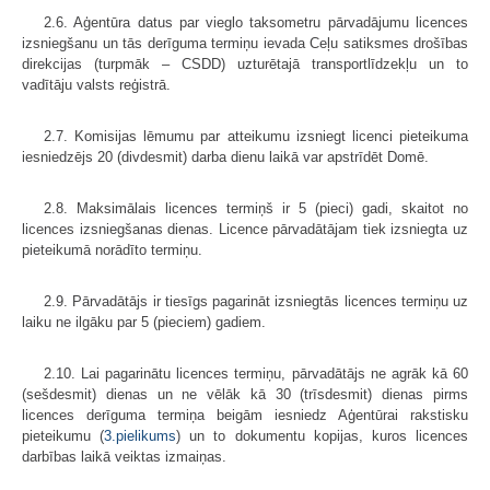
2.6. Aģentūra datus par vieglo taksometru pārvadājumu licences
izsniegšanu un tās derīguma termiņu ievada Ceļu satiksmes drošības
direkcijas (turpmāk – CSDD) uzturētajā transportlīdzekļu un to
vadītāju valsts reģistrā.
2.7. Komisijas lēmumu par atteikumu izsniegt licenci pieteikuma
iesniedzējs 20 (divdesmit) darba dienu laikā var apstrīdēt Domē.
2.8. Maksimālais licences termiņš ir 5 (pieci) gadi, skaitot no
licences izsniegšanas dienas. Licence pārvadātājam tiek izsniegta uz
pieteikumā norādīto termiņu.
2.9. Pārvadātājs ir tiesīgs pagarināt izsniegtās licences termiņu uz
laiku ne ilgāku par 5 (pieciem) gadiem.
2.10. Lai pagarinātu licences termiņu, pārvadātājs ne agrāk kā 60
(sešdesmit) dienas un ne vēlāk kā 30 (trīsdesmit) dienas pirms
licences derīguma termiņa beigām iesniedz Aģentūrai rakstisku
pieteikumu (
3.pielikums
) un to dokumentu kopijas, kuros licences
darbības laikā veiktas izmaiņas.