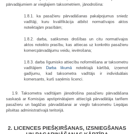
pārvadājumiem ar vieglajiem taksometriem, jānodrošina:
1.8.1. ka pasažieru pārvadāšanas pakalpojumus sniedz
vadītāji, kuru kvalifikācija atbilst normatīvajos aktos
noteiktajām prasībām;
1.8.2. darba, satiksmes drošības un citu normatīvajos
aktos noteikto prasību, kas attiecas uz konkrēto pasažieru
komercpārvadājumu veidu, ievērošana;
1.8.3. darba līgumisko attiecību noformēšana ar taksometru
vadītājiem
Darba likumā
noteiktajā kārtībā, izņemot
gadījumu, kad taksometra vadītājs ir individuālais
komersants, kurš saņēmis licenci.
1.9. Taksometra vadītājam jānodrošina pasažieru pārvadāšana
saskaņā ar Komisijas apstiprinātajiem attiecīgā pārvadātāja tarifiem
pasažieru un bagāžas pārvadāšanai ar vieglo taksometru Liepājas
pilsētas administratīvajā teritorijā.
2. LICENCES PIEŠĶIRŠANAS, IZSNIEGŠANAS