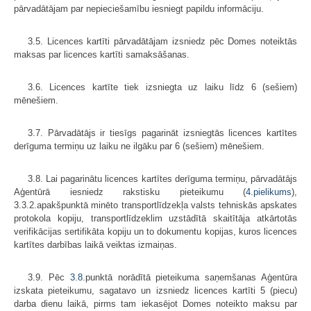
pārvadātājam par nepieciešamību iesniegt papildu informāciju.
3.5. Licences kartīti pārvadātājam izsniedz pēc Domes noteiktās
maksas par licences kartīti samaksāšanas.
3.6. Licences kartīte tiek izsniegta uz laiku līdz 6 (sešiem)
mēnešiem.
3.7. Pārvadātājs ir tiesīgs pagarināt izsniegtās licences kartītes
derīguma termiņu uz laiku ne ilgāku par 6 (sešiem) mēnešiem.
3.8. Lai pagarinātu licences kartītes derīguma termiņu, pārvadātājs
Aģentūrā iesniedz rakstisku pieteikumu (
4.pielikums
),
3.3.2.apakšpunktā minēto transportlīdzekļa valsts tehniskās apskates
protokola kopiju, transportlīdzeklim uzstādītā skaitītāja atkārtotās
verifikācijas sertifikāta kopiju un to dokumentu kopijas, kuros licences
kartītes darbības laikā veiktas izmaiņas.
3.9. Pēc
3.8
.punktā norādītā pieteikuma saņemšanas Aģentūra
izskata pieteikumu, sagatavo un izsniedz licences kartīti 5 (piecu)
darba dienu laikā, pirms tam iekasējot Domes noteikto maksu par