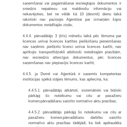
saņemšanai vai pagarināšanai iesniegtajos dokumentos ir
sniedzis nepatiesu vai maldinošu informāciju vai
nekavējoties, bet ne vēlāk kā 10 (desmit) dienu laikā
rakstiski nav paziņojis Aģentūrai par izmaiņām šajos
dokumentos norādītajās ziņās;
4.4.4. pārvadātājs 3 (trīs) mēnešu laikā pēc lēmuma par
licences un/vai licences kartītes piešķiršanu pieņemšanas
nav saņēmis piešķirto licenci un/vai licences kartīti, nav
aprīkojis transportlīdzekli atbilstoši noteiktajām prasībām,
nav iesniedzis attiecīgus dokumentus, pēc licences
saņemšanas nav pieprasījis licences kartīti;
4.4.5. ja Domē vai Aģentūrā ir saņemts kompetentas
institūcijas spēkā stājies lēmums, kas apliecina, ka:
4.4.5.1. pārvadātājs atkārtoti, sistemātiski vai būtiski
pārkāpj šo noteikumu vai citu ar pasažieru
komercpārvadāšanu saistīto normatīvo aktu prasības;
4.4.5.2. pārvadātājs pārkāpj šo noteikumu vai citu ar
pasažieru komercpārvadāšanu darbību saistīto
normatīvo aktu prasības tādējādi, ka tiek apdraudēta