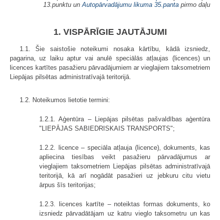
13.punktu un
Autopārvadājumu likuma
35.panta
pirmo daļu
1. VISPĀRĪGIE JAUTĀJUMI
1.1. Šie saistošie noteikumi nosaka kārtību, kādā izsniedz,
pagarina, uz laiku aptur vai anulē speciālās atļaujas (licences) un
licences kartītes pasažieru pārvadājumiem ar vieglajiem taksometriem
Liepājas pilsētas administratīvajā teritorijā.
1.2. Noteikumos lietotie termini:
1.2.1. Aģentūra – Liepājas pilsētas pašvaldības aģentūra
"LIEPĀJAS SABIEDRISKAIS TRANSPORTS";
1.2.2. licence – speciāla atļauja (licence), dokuments, kas
apliecina tiesības veikt pasažieru pārvadājumus ar
vieglajiem taksometriem Liepājas pilsētas administratīvajā
teritorijā, kā arī nogādāt pasažieri uz jebkuru citu vietu
ārpus šīs teritorijas;
1.2.3. licences kartīte – noteiktas formas dokuments, ko
izsniedz pārvadātājam uz katru vieglo taksometru un kas