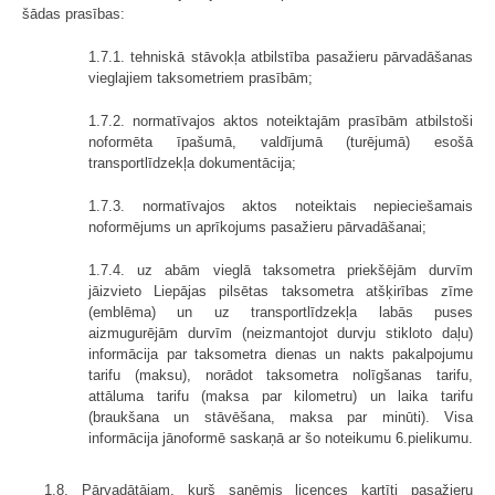
šādas prasības:
1.7.1. tehniskā stāvokļa atbilstība pasažieru pārvadāšanas
vieglajiem taksometriem prasībām;
1.7.2. normatīvajos aktos noteiktajām prasībām atbilstoši
noformēta īpašumā, valdījumā (turējumā) esošā
transportlīdzekļa dokumentācija;
1.7.3. normatīvajos aktos noteiktais nepieciešamais
noformējums un aprīkojums pasažieru pārvadāšanai;
1.7.4. uz abām vieglā taksometra priekšējām durvīm
jāizvieto Liepājas pilsētas taksometra atšķirības zīme
(emblēma) un uz transportlīdzekļa labās puses
aizmugurējām durvīm (neizmantojot durvju stikloto daļu)
informācija par taksometra dienas un nakts pakalpojumu
tarifu (maksu), norādot taksometra nolīgšanas tarifu,
attāluma tarifu (maksa par kilometru) un laika tarifu
(braukšana un stāvēšana, maksa par minūti). Visa
informācija jānoformē saskaņā ar šo noteikumu 6.pielikumu.
1.8. Pārvadātājam, kurš saņēmis licences kartīti pasažieru