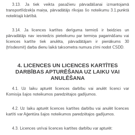
3.13. Ja tiek veikta pasažieru pārvadāšanai izmantojamā
transportlīdzekļa maiņa, pārvadātājs rīkojas šo noteikumu 3.1.punktā
noteiktajā kārtībā.
3.14. Ja licences kartītes derīguma termiņš ir beidzies un
pārvadātājs nav iesniedzis pieteikumu par termiņa pagarināšanu vai
licences kartīte tiek anulēta, pārvadātājam ir pienākums 30
(trīsdesmit) darba dienu laikā taksometra numura zīmi nodot CSDD.
4. LICENCES UN LICENCES KARTĪTES
DARBĪBAS APTURĒŠANA UZ LAIKU VAI
ANULĒŠANA
4.1. Uz laiku apturēt licences darbību vai anulēt licenci var
Komisija šajos noteikumos paredzētajos gadījumos.
4.2. Uz laiku apturēt licences kartītes darbību vai anulēt licences
kartīti var Aģentūra šajos noteikumos paredzētajos gadījumos.
4.3. Licences un/vai licences kartītes darbību var apturēt: