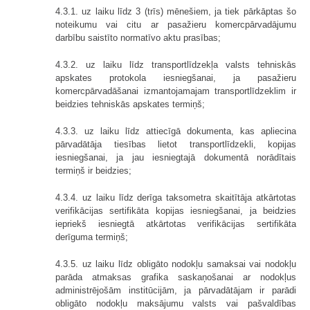
4.3.1. uz laiku līdz 3 (trīs) mēnešiem, ja tiek pārkāptas šo
noteikumu vai citu ar pasažieru komercpārvadājumu
darbību saistīto normatīvo aktu prasības;
4.3.2. uz laiku līdz transportlīdzekļa valsts tehniskās
apskates protokola iesniegšanai, ja pasažieru
komercpārvadāšanai izmantojamajam transportlīdzeklim ir
beidzies tehniskās apskates termiņš;
4.3.3. uz laiku līdz attiecīgā dokumenta, kas apliecina
pārvadātāja tiesības lietot transportlīdzekli, kopijas
iesniegšanai, ja jau iesniegtajā dokumentā norādītais
termiņš ir beidzies;
4.3.4. uz laiku līdz derīga taksometra skaitītāja atkārtotas
verifikācijas sertifikāta kopijas iesniegšanai, ja beidzies
iepriekš iesniegtā atkārtotas verifikācijas sertifikāta
derīguma termiņš;
4.3.5. uz laiku līdz obligāto nodokļu samaksai vai nodokļu
parāda atmaksas grafika saskaņošanai ar nodokļus
administrējošām institūcijām, ja pārvadātājam ir parādi
obligāto nodokļu maksājumu valsts vai pašvaldības