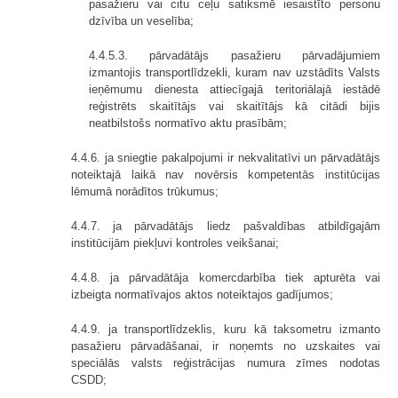
pasažieru vai citu ceļu satiksmē iesaistīto personu
dzīvība un veselība;
4.4.5.3. pārvadātājs pasažieru pārvadājumiem
izmantojis transportlīdzekli, kuram nav uzstādīts Valsts
ieņēmumu dienesta attiecīgajā teritoriālajā iestādē
reģistrēts skaitītājs vai skaitītājs kā citādi bijis
neatbilstošs normatīvo aktu prasībām;
4.4.6. ja sniegtie pakalpojumi ir nekvalitatīvi un pārvadātājs
noteiktajā laikā nav novērsis kompetentās institūcijas
lēmumā norādītos trūkumus;
4.4.7. ja pārvadātājs liedz pašvaldības atbildīgajām
institūcijām piekļuvi kontroles veikšanai;
4.4.8. ja pārvadātāja komercdarbība tiek apturēta vai
izbeigta normatīvajos aktos noteiktajos gadījumos;
4.4.9. ja transportlīdzeklis, kuru kā taksometru izmanto
pasažieru pārvadāšanai, ir noņemts no uzskaites vai
speciālās valsts reģistrācijas numura zīmes nodotas
CSDD;