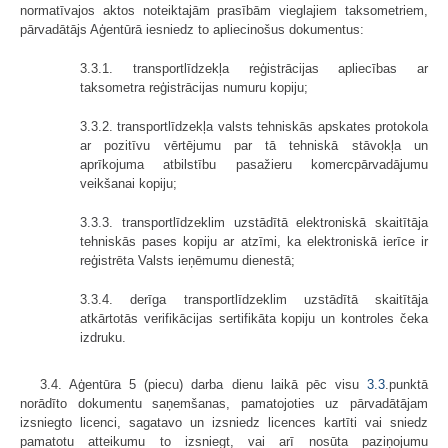
normatīvajos aktos noteiktajām prasībām vieglajiem taksometriem,
pārvadātājs Aģentūrā iesniedz to apliecinošus dokumentus:
3.3.1. transportlīdzekļa reģistrācijas apliecības ar
taksometra reģistrācijas numuru kopiju;
3.3.2. transportlīdzekļa valsts tehniskās apskates protokola
ar pozitīvu vērtējumu par tā tehniskā stāvokļa un
aprīkojuma atbilstību pasažieru komercpārvadājumu
veikšanai kopiju;
3.3.3. transportlīdzeklim uzstādītā elektroniskā skaitītāja
tehniskās pases kopiju ar atzīmi, ka elektroniskā ierīce ir
reģistrēta Valsts ieņēmumu dienestā;
3.3.4. derīga transportlīdzeklim uzstādītā skaitītāja
atkārtotās verifikācijas sertifikāta kopiju un kontroles čeka
izdruku.
3.4. Aģentūra 5 (piecu) darba dienu laikā pēc visu
3.3
.punktā
norādīto dokumentu saņemšanas, pamatojoties uz pārvadātājam
izsniegto licenci, sagatavo un izsniedz licences kartīti vai sniedz
pamatotu atteikumu to izsniegt, vai arī nosūta paziņojumu