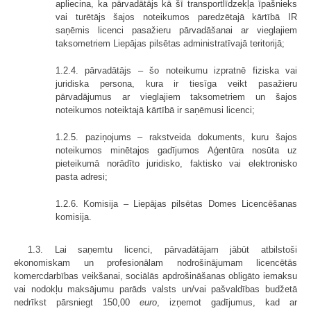
apliecina, ka pārvadātājs kā šī transportlīdzekļa īpašnieks
vai turētājs šajos noteikumos paredzētajā kārtībā IR
saņēmis licenci pasažieru pārvadāšanai ar vieglajiem
taksometriem Liepājas pilsētas administratīvajā teritorijā;
1.2.4. pārvadātājs – šo noteikumu izpratnē fiziska vai
juridiska persona, kura ir tiesīga veikt pasažieru
pārvadājumus ar vieglajiem taksometriem un šajos
noteikumos noteiktajā kārtībā ir saņēmusi licenci;
1.2.5. paziņojums – rakstveida dokuments, kuru šajos
noteikumos minētajos gadījumos Aģentūra nosūta uz
pieteikumā norādīto juridisko, faktisko vai elektronisko
pasta adresi;
1.2.6. Komisija – Liepājas pilsētas Domes Licencēšanas
komisija.
1.3. Lai saņemtu licenci, pārvadātājam jābūt atbilstoši
ekonomiskam un profesionālam nodrošinājumam licencētās
komercdarbības veikšanai, sociālās apdrošināšanas obligāto iemaksu
vai nodokļu maksājumu parāds valsts un/vai pašvaldības budžetā
nedrīkst pārsniegt 150,00
euro
, izņemot gadījumus, kad ar