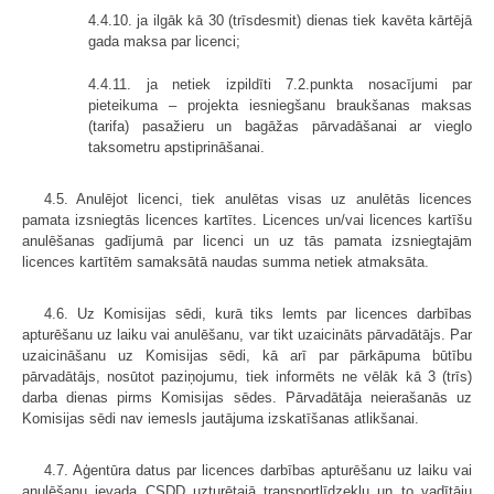
4.4.10. ja ilgāk kā 30 (trīsdesmit) dienas tiek kavēta kārtējā
gada maksa par licenci;
4.4.11. ja netiek izpildīti 7.2.punkta nosacījumi par
pieteikuma – projekta iesniegšanu braukšanas maksas
(tarifa) pasažieru un bagāžas pārvadāšanai ar vieglo
taksometru apstiprināšanai.
4.5. Anulējot licenci, tiek anulētas visas uz anulētās licences
pamata izsniegtās licences kartītes. Licences un/vai licences kartīšu
anulēšanas gadījumā par licenci un uz tās pamata izsniegtajām
licences kartītēm samaksātā naudas summa netiek atmaksāta.
4.6. Uz Komisijas sēdi, kurā tiks lemts par licences darbības
apturēšanu uz laiku vai anulēšanu, var tikt uzaicināts pārvadātājs. Par
uzaicināšanu uz Komisijas sēdi, kā arī par pārkāpuma būtību
pārvadātājs, nosūtot paziņojumu, tiek informēts ne vēlāk kā 3 (trīs)
darba dienas pirms Komisijas sēdes. Pārvadātāja neierašanās uz
Komisijas sēdi nav iemesls jautājuma izskatīšanas atlikšanai.
4.7. Aģentūra datus par licences darbības apturēšanu uz laiku vai
anulēšanu ievada CSDD uzturētajā transportlīdzekļu un to vadītāju