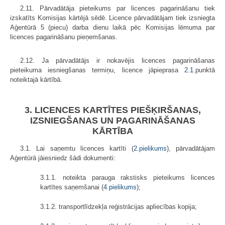
2.11. Pārvadātāja pieteikums par licences pagarināšanu tiek
izskatīts Komisijas kārtējā sēdē. Licence pārvadātājam tiek izsniegta
Aģentūrā 5 (piecu) darba dienu laikā pēc Komisijas lēmuma par
licences pagarināšanu pieņemšanas.
2.12. Ja pārvadātājs ir nokavējis licences pagarināšanas
pieteikuma iesniegšanas termiņu, licence jāpieprasa
2.1
.punktā
noteiktajā kārtībā.
3. LICENCES KARTĪTES PIEŠĶIRŠANAS,
IZSNIEGŠANAS UN PAGARINĀŠANAS
KĀRTĪBA
3.1. Lai saņemtu licences kartīti (
2.pielikums
), pārvadātājam
Aģentūrā jāiesniedz šādi dokumenti:
3.1.1. noteikta parauga rakstisks pieteikums licences
kartītes saņemšanai (
4.pielikums
);
3.1.2. transportlīdzekļa reģistrācijas apliecības kopija;