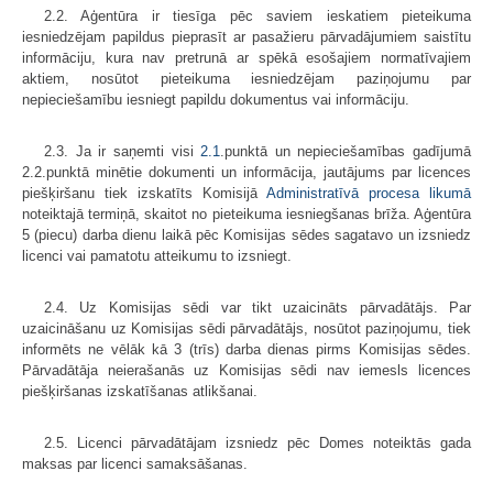
2.2. Aģentūra ir tiesīga pēc saviem ieskatiem pieteikuma
iesniedzējam papildus pieprasīt ar pasažieru pārvadājumiem saistītu
informāciju, kura nav pretrunā ar spēkā esošajiem normatīvajiem
aktiem, nosūtot pieteikuma iesniedzējam paziņojumu par
nepieciešamību iesniegt papildu dokumentus vai informāciju.
2.3. Ja ir saņemti visi
2.1
.punktā un nepieciešamības gadījumā
2.2.punktā minētie dokumenti un informācija, jautājums par licences
piešķiršanu tiek izskatīts Komisijā
Administratīvā procesa likumā
noteiktajā termiņā, skaitot no pieteikuma iesniegšanas brīža. Aģentūra
5 (piecu) darba dienu laikā pēc Komisijas sēdes sagatavo un izsniedz
licenci vai pamatotu atteikumu to izsniegt.
2.4. Uz Komisijas sēdi var tikt uzaicināts pārvadātājs. Par
uzaicināšanu uz Komisijas sēdi pārvadātājs, nosūtot paziņojumu, tiek
informēts ne vēlāk kā 3 (trīs) darba dienas pirms Komisijas sēdes.
Pārvadātāja neierašanās uz Komisijas sēdi nav iemesls licences
piešķiršanas izskatīšanas atlikšanai.
2.5. Licenci pārvadātājam izsniedz pēc Domes noteiktās gada
maksas par licenci samaksāšanas.