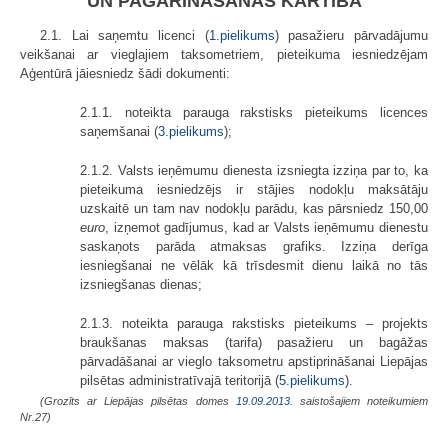
UN PAGARINĀŠANAS KĀRTĪBA
2.1. Lai saņemtu licenci (
1.pielikums
) pasažieru pārvadājumu
veikšanai ar vieglajiem taksometriem, pieteikuma iesniedzējam
Aģentūrā jāiesniedz šādi dokumenti:
2.1.1. noteikta parauga rakstisks pieteikums licences
saņemšanai (
3.pielikums
);
2.1.2. Valsts ieņēmumu dienesta izsniegta izziņa par to, ka
pieteikuma iesniedzējs ir stājies nodokļu maksātāju
uzskaitē un tam nav nodokļu parādu, kas pārsniedz 150,00
euro
, izņemot gadījumus, kad ar Valsts ieņēmumu dienestu
saskaņots parāda atmaksas grafiks. Izziņa derīga
iesniegšanai ne vēlāk kā trīsdesmit dienu laikā no tās
izsniegšanas dienas;
2.1.3. noteikta parauga rakstisks pieteikums – projekts
braukšanas maksas (tarifa) pasažieru un bagāžas
pārvadāšanai ar vieglo taksometru apstiprināšanai Liepājas
pilsētas administratīvajā teritorijā (
5.pielikums
).
(Grozīts ar Liepājas pilsētas domes
19.09.2013.
saistošajiem noteikumiem
Nr.27)