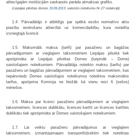
attiecīgajām institūcijām saskaņots parāda atmaksas grafiks.
(Liepājas pilsētas domes
19.09.2013.
saistošo noteikumu Nr.27 redakcijā)
1.4. Pārvadātājs ir atbildīgs par spēkā esošo normatīvo aktu
prasību ievērošanu attiecībā uz komercdarbību, kura norādīta
izsniegtajā licencē.
1.5. Maksimālā maksa (tarifi) par pasažieru un bagāžas
pārvadājumiem ar vieglajiem taksometriem Liepājas pilsētā tiek
apstiprināta ar Liepājas pilsētas Domes (turpmāk – Dome)
saistošajiem noteikumiem. Pārvadātāja noteikto maksu (tarifu) par
pasažieru un bagāžas pārvadājumiem ar vieglajiem taksometriem, kas
nepārsniedz Domes saistošajos noteikumos noteiktos maksimālos
tarifus, apstiprina Komisija ne biežāk kā vienu reizi 6 (sešos)
mēnešos.
1.6. Maksa par licenci pasažieru pārvadājumiem ar vieglajiem
taksometriem, licences dublikātu, licences kartīti un licences kartītes
dublikātu tiek apstiprināta ar Domes saistošajiem noteikumiem.
1.7. Lai veiktu pasažieru pārvadājumus ar vieglajiem
taksometriem, izmantojamajam transportlīdzeklim tiek noteiktas