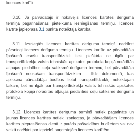
licences kartīti.
3.10. Ja pārvadātājs ir nokavējis licences kartītes derīguma
termiņa pagarināšanas pieteikuma iesniegšanas termiņu, licences
kartīte jāpieprasa
3.1
.punktā noteiktajā kārtībā.
3.11. Izsniegtās licences kartītes derīguma termiņš nedrīkst
pārsniegt licences derīguma termiņu. Licences kartīte uz pārvadātāja
īpašumā esošu transportlīdzekli tiek piešķirta ne ilgāk par
transportlīdzekļa valsts tehniskās apskates protokola kopijā norādītās
atļaujas piedalīties ceļu satiksmē derīguma termiņu, bet pārvadātāja
īpašumā neesošam transportlīdzeklim – līdz dokumentā, kas
apliecina pārvadātāja tiesības lietot transportlīdzekli, noteiktajam
laikam, bet ne ilgāk par transportlīdzekļa valsts tehniskās apskates
protokola kopijā norādītās atļaujas piedalīties ceļu satiksmē derīguma
termiņu.
3.12. Licences kartītes derīguma termiņš netiek pagarināts un
jaunas licences kartītes netiek izsniegtas, ja pārvadātājam licences
kartītes pieprasīšanas dienā ir parāds pašvaldības budžetam vai nav
veikti norēķini par iepriekš saņemtajām licences kartītēm.