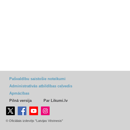
Pašvaldību saistošie noteikumi
Administratīvās atbildības ceļvedis
Apmācības
Pilnā versija
Par Likumi.lv
© Oficiālais izdevējs "Latvijas Vēstnesis"