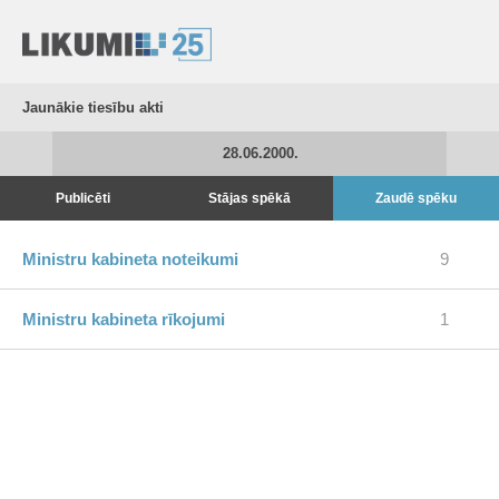
Jaunākie tiesību akti
28.06.2000.
Publicēti
Stājas spēkā
Zaudē spēku
Ministru kabineta noteikumi
9
Ministru kabineta rīkojumi
1