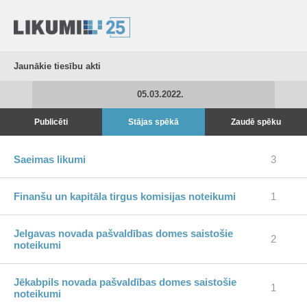
Jaunākie tiesību akti
05.03.2022.
Publicēti
Stājas spēkā
Zaudē spēku
Saeimas likumi
3
Finanšu un kapitāla tirgus komisijas noteikumi
1
Jelgavas novada pašvaldības domes saistošie
2
noteikumi
Jēkabpils novada pašvaldības domes saistošie
1
noteikumi