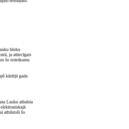
tajam termiņam.
 lauku bloku
rā, ja attiecīgais
kts šo noteikumu
opš kārtējā gada
uta Lauku atbalsta
 elektroniskajā
i atbilstoši šo