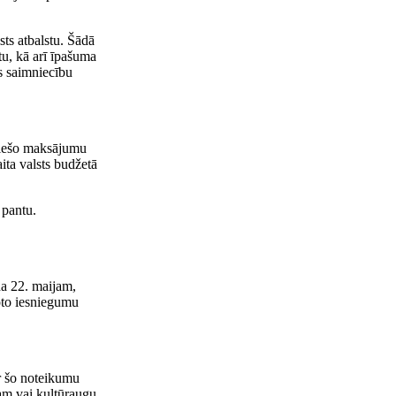
ts atbalstu. Šādā
tu, kā arī īpašuma
s saimniecību
tiešo maksājumu
ita valsts budžetā
 pantu.
da 22. maijam,
oto iesniegumu
r šo noteikumu
am vai kultūraugu