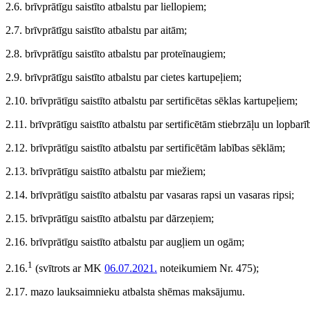
2.6. brīvprātīgu saistīto atbalstu par liellopiem;
2.7. brīvprātīgu saistīto atbalstu par aitām;
2.8. brīvprātīgu saistīto atbalstu par proteīnaugiem;
2.9. brīvprātīgu saistīto atbalstu par cietes kartupeļiem;
2.10. brīvprātīgu saistīto atbalstu par sertificētas sēklas kartupeļiem;
2.11. brīvprātīgu saistīto atbalstu par sertificētām stiebrzāļu un lopba
2.12. brīvprātīgu saistīto atbalstu par sertificētām labības sēklām;
2.13. brīvprātīgu saistīto atbalstu par miežiem;
2.14. brīvprātīgu saistīto atbalstu par vasaras rapsi un vasaras ripsi;
2.15. brīvprātīgu saistīto atbalstu par dārzeņiem;
2.16. brīvprātīgu saistīto atbalstu par augļiem un ogām;
1
2.16.
(svītrots ar MK
06.07.2021.
noteikumiem Nr. 475)
;
2.17. mazo lauksaimnieku atbalsta shēmas maksājumu.