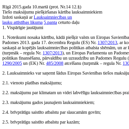
Rīgā 2015.gada 10.martā (prot. Nr.14 12.§)
Tiešo maksājumu piešķiršanas kārtība lauksaimniekiem
Izdoti saskaņā ar
Lauksaimniecības un
lauku attīstības likuma
5.panta
ceturto daļu
1. Vispārīgie jautājumi
1. Noteikumi nosaka kārtību, kādā piešķir valsts un Eiropas Savienība
Padomes 2013. gada 17. decembra Regulu (ES) Nr.
1307/2013
, ar k
saskaņā ar kopējās lauksaimniecības politikas atbalsta shēmām, un a
(turpmāk – regula Nr.
1307/2013
), un Eiropas Parlamenta un Padome
politikas finansēšanu, pārvaldību un uzraudzību un Padomes Regulu
1290/2005
un (EK) Nr.
485/2008
atcelšanu (turpmāk – regula Nr.
13
2. Lauksaimnieks var saņemt šādus Eiropas Savienības tiešos maksāj
2.1. vienoto platības maksājumu;
2.2. maksājumu par klimatam un videi labvēlīgu lauksaimniecības pra
2.3. maksājumu gados jaunajiem lauksaimniekiem;
2.4. brīvprātīgu saistīto atbalstu par slaucamām govīm;
2.5. brīvprātīgu saistīto atbalstu par kazām;