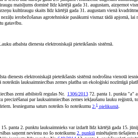
ltūraugu maisījums dominē līdz kārtējā gada 31. augustam, aizņemot vis
 dārzeņu kultūraugu skaits līdz kārtējā gada 31. augustam vienā kvadrāt
i nezāļu ierobežošanas agrotehniskie pasākumi vismaz tādā apjomā, lai 
tu gatavību.
uku atbalsta dienesta elektroniskajā pieteikšanās sistēmā.
ta dienests elektroniskajā pieteikšanās sistēmā nodrošina vienotā ies
ā noteiktās lauksaimniecības zemes platība un ekoloģiski nozīmīgā platī
iecības zemi atbilstoši regulas Nr.
1306/2013
72. panta 1. punkta "a" 
 precizēšanai par lauksaimniecības zemes iekļaušanu lauku reģistrā, to
1
tāriem. Iesnieguma saturs noteikts šo noteikumu
2.
pielikumā
.
15. panta 2. punktu lauksaimnieks var izdarīt līdz kārtējā gada 15. jūn
iesības saņemt nevienu no šo noteikumu
2. punktā
minētajiem tiešajiem