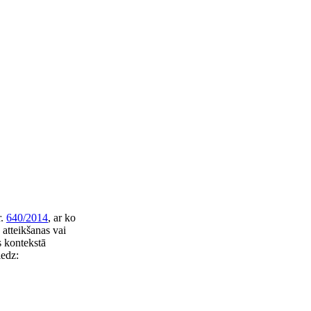
r.
640/2014
, ar ko
 atteikšanas vai
s kontekstā
iedz: