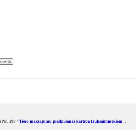
meklēt
s Nr. 198 "
Tiešo maksājumu piešķiršanas kārtība lauksaimniekiem
".