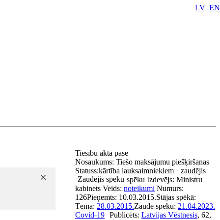
LV
EN
Tiesību akta pase
Nosaukums:
Tiešo maksājumu piešķiršanas
Statuss:
kārtība lauksaimniekiem
zaudējis
Zaudējis spēku
spēku
Izdevējs:
Ministru
kabinets
Veids:
noteikumi
Numurs:
126
Pieņemts:
10.03.2015.
Stājas spēkā:
Tēma:
28.03.2015.
Zaudē spēku:
21.04.2023.
Covid-19
Publicēts:
Latvijas Vēstnesis
, 62,