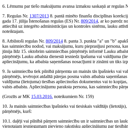
6. Lēmumu par tiešo maksājumu avansa izmaksu saskaņā ar regulas 
7. Regulas Nr.
1307/2013
8. pantā minēto finanšu disciplīnas korekci
gada 17. jūlija Īstenošanas regulas (ES) Nr.
809/2014
, ar ko paredz 
attiecībā uz integrēto administrācijas un kontroles sistēmu, lauku att
noteiktajam.
8. Atbilstoši regulas Nr.
809/2014
8. panta 3. punkta "a" un "b" apa
kas saimniecību nodod, vai maksājumu, kuru pieprasījusi persona, kas
jūnija līdz 15. oktobrim saimniecības pārņēmējs informē Lauku atbal
pārņēmējs Lauku atbalsta dienestā iesniedz īpašuma vai valdījuma (lie
apliecinājumu, ka atbalsta saņemšanas nosacījumi ir zināmi un tiks izpi
9. Ja saimniecība tiek pilnībā pārņemta un mainās tās īpašnieks vai va
pārņēmējs, ievērojot atdalītā pārejas posma valsts atbalsta saņemša
valdījuma (lietojuma) tiesības apliecinošus dokumentus vai to kopijas,
valsts atbalstu. Apliecinājumu paraksta persona, kas saimniecību pār
(Grozīts ar MK
15.03.2016.
noteikumiem Nr. 159)
10. Ja mainās saimniecības īpašnieks vai tiesiskais valdītājs (lietotāj
pārņēmējs, kurš:
10.1. daļēji vai pilnībā pārņem saimniecību un ir saimniecības un lauk
vienotajam iesniegumam pievieno rakstisku apliecinājumu par tiesībām 