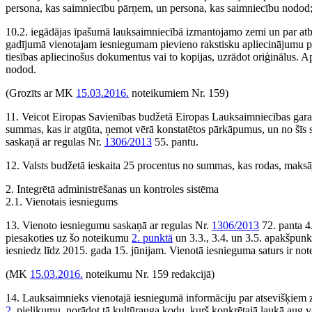
persona, kas saimniecību pārņem, un persona, kas saimniecību nodod
10.2. iegādājas īpašumā lauksaimniecībā izmantojamo zemi un par atbil
gadījumā vienotajam iesniegumam pievieno rakstisku apliecinājumu par 
tiesības apliecinošus dokumentus vai to kopijas, uzrādot oriģinālus.
nodod.
(Grozīts ar MK
15.03.2016.
noteikumiem Nr. 159)
11. Veicot Eiropas Savienības budžetā Eiropas Lauksaimniecības gar
summas, kas ir atgūta, ņemot vērā konstatētos pārkāpumus, un no šīs 
saskaņā ar regulas Nr.
1306/2013
55. pantu.
12. Valsts budžetā ieskaita 25 procentus no summas, kas rodas, maksā
2. Integrētā administrēšanas un kontroles sistēma
2.1. Vienotais iesniegums
13. Vienoto iesniegumu saskaņā ar regulas Nr.
1306/2013
72. panta 4
piesakoties uz šo noteikumu
2. punktā
un 3.3., 3.4. un 3.5. apakšpun
iesniedz līdz 2015. gada 15. jūnijam. Vienotā iesnieguma saturs ir no
(MK
15.03.2016.
noteikumu Nr. 159 redakcijā)
14. Lauksaimnieks vienotajā iesniegumā informāciju par atsevišķiem 
2.
pielikumu, norādot tā kultūrauga kodu, kurš konkrētajā laukā aug v