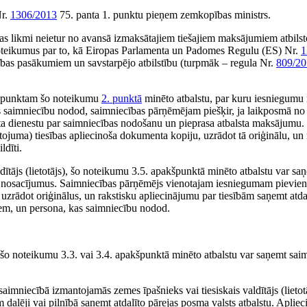
Nr.
1306/2013
75. panta 1. punktu pieņem zemkopības ministrs.
jas likmi neietur no avansā izmaksātajiem tiešajiem maksājumiem atbils
noteikumus par to, kā Eiropas Parlamenta un Padomes Regulu (ES) Nr.
1
īstības pasākumiem un savstarpējo atbilstību (turpmāk – regula Nr.
809/20
kšpunktam šo noteikumu
2. punktā
minēto atbalstu, par kuru iesniegumu 
 saimniecību nodod, saimniecības pārņēmējam piešķir, ja laikposmā no 
sta dienestu par saimniecības nodošanu un pieprasa atbalsta maksājumu.
tojuma) tiesības apliecinoša dokumenta kopiju, uzrādot tā oriģinālu, un 
ldīti.
ldītājs (lietotājs), šo noteikumu 3.5. apakšpunktā minēto atbalstu var s
nas nosacījumus. Saimniecības pārņēmējs vienotajam iesniegumam pievie
 uzrādot oriģinālus, un rakstisku apliecinājumu par tiesībām saņemt atd
ņem, un persona, kas saimniecību nodod.
s), šo noteikumu 3.3. vai 3.4. apakšpunktā minēto atbalstu var saņemt sai
saimniecībā izmantojamās zemes īpašnieks vai tiesiskais valdītājs (lieto
daļēji vai pilnībā saņemt atdalīto pārejas posma valsts atbalstu. Aplie