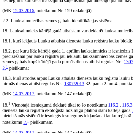
iesniegums konkrētā maksājuma saņemšanai par attiecīgo platību nav bi
(MK
15.03.2016.
noteikumu Nr. 159 redakcijā)
2.2. Lauksaimniecības zemes gabalu identifikācijas sistēma
18. Lauksaimnieks kārtējā gadā atbalstam var deklarēt lauksaimniecī
18.1. kurš iekļauts Lauku atbalsta dienesta lauku reģistra lauku blokā;
18.2. par kuru līdz kārtējā gada 1. aprīlim lauksaimnieks ir iesniedzi
precizēšanai par lauku reģistrā jau iekļautu lauksaimniecības zemes ga
zemes gabals kopš kārtējā gada pirmās dienas atbilst regulas Nr.
1307
1
2.
pielikumā;
18.3. kurš atrodas ārpus Lauku atbalsta dienesta lauku reģistra lauku b
pirmās dienas atbilst regulas Nr.
1307/2013
32. panta 2. un 4. punkt
(MK
14.03.2017.
noteikumu Nr. 147 redakcijā)
1
18.
Vienotajā iesniegumā deklarē tikai to šo noteikumu
116.2
.,
116.3
dienesta lauku reģistra ekoloģiski nozīmīgu platību slānī kārtējā gada
pieteikšanās sistēmā ir iesniegts iesniegums iekļaušanai lauku reģistrā 
1
noteikumu
2.
pielikumam.
(MK
14.03.2017.
noteikumu Nr. 147 redakcijā)