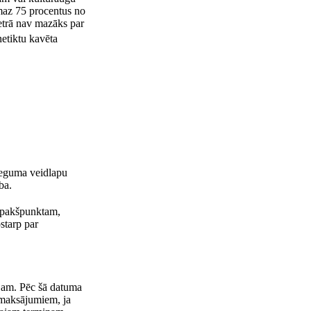
maz 75 procentus no
metrā nav mazāks par
netiktu kavēta
nieguma veidlapu
ba.
apakšpunktam,
starp par
ijam. Pēc šā datuma
 maksājumiem, ja