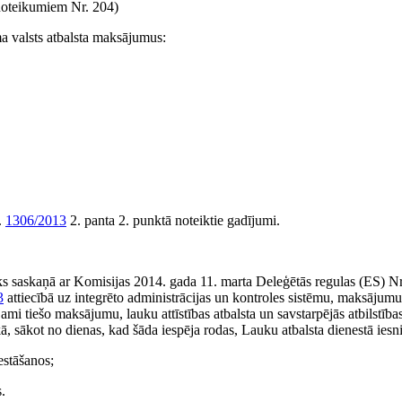
oteikumiem Nr. 204)
a valsts atbalsta maksājumus:
.
1306/2013
2. panta 2. punktā noteiktie gadījumi.
ieks saskaņā ar Komisijas 2014. gada 11. marta Deleģētās regulas (ES) N
3
attiecībā uz integrēto administrācijas un kontroles sistēmu, maksājumu
i tiešo maksājumu, lauku attīstības atbalsta un savstarpējās atbilstība
kā, sākot no dienas, kad šāda iespēja rodas, Lauku atbalsta dienestā iesn
estāšanos;
.