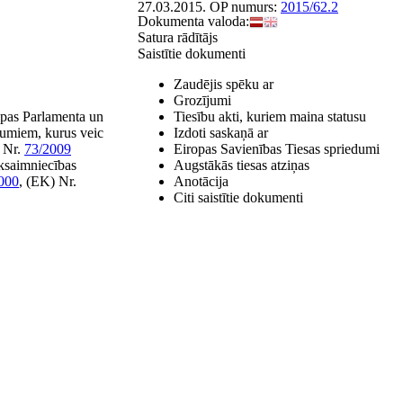
27.03.2015.
OP numurs:
2015/62.2
Dokumenta valoda:
Satura rādītājs
Saistītie dokumenti
Zaudējis spēku ar
Grozījumi
ropas Parlamenta un
Tiesību akti, kuriem maina statusu
jumiem, kurus veic
Izdoti saskaņā ar
 Nr.
73/2009
Eiropas Savienības Tiesas spriedumi
ksaimniecības
Augstākās tiesas atziņas
000
, (EK) Nr.
Anotācija
Citi saistītie dokumenti