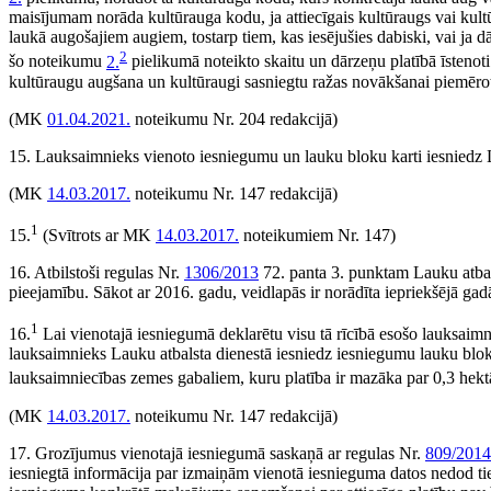
maisījumam norāda kultūrauga kodu, ja attiecīgais kultūraugs vai ku
laukā augošajiem augiem, tostarp tiem, kas iesējušies dabiski, vai ja
2
šo noteikumu
2.
pielikumā noteikto skaitu un dārzeņu platībā īstenot
kultūraugu augšana un kultūraugi sasniegtu ražas novākšanai piemēro
(MK
01.04.2021.
noteikumu Nr. 204 redakcijā)
15. Lauksaimnieks vienoto iesniegumu un lauku bloku karti iesniedz La
(MK
14.03.2017.
noteikumu Nr. 147 redakcijā)
1
15.
(Svītrots ar MK
14.03.2017.
noteikumiem Nr. 147)
16. Atbilstoši regulas Nr.
1306/2013
72. panta 3. punktam Lauku atbals
pieejamību. Sākot ar 2016. gadu, veidlapās ir norādīta iepriekšējā gad
1
16.
Lai vienotajā iesniegumā deklarētu visu tā rīcībā esošo lauksaimn
lauksaimnieks Lauku atbalsta dienestā iesniedz iesniegumu lauku bloku
lauksaimniecības zemes gabaliem, kuru platība ir mazāka par 0,3 hek
(MK
14.03.2017.
noteikumu Nr. 147 redakcijā)
17. Grozījumus vienotajā iesniegumā saskaņā ar regulas Nr.
809/2014
iesniegtā informācija par izmaiņām vienotā iesnieguma datos nedod t