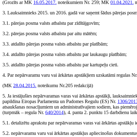
(Grozīts ar MK
16.05.2017.
noteikumiem Nr. 259; MK
01.04.2021.
n
3. Lauksaimnieks 2015. un 2016. gadā var saņemt šādus pārejas posm
3.1. pārejas posma valsts atbalstu par zīdītājgovīm;
3.2. pārejas posma valsts atbalstu par aitu mātēm;
3.3. atdalīto pārejas posma valsts atbalstu par platībām;
3.4. atdalīto pārejas posma valsts atbalstu par laukaugu platībām;
3.5. atdalīto pārejas posma valsts atbalstu par kartupeļu cieti.
4. Par nepārvaramu varu vai ārkārtas apstākļiem uzskatāmi regulas Nr
(MK
28.04.2015.
noteikumu Nr.205 redakcijā)
5. Ja iestājušies nepārvaramas varas vai ārkārtas apstākļi, lauksaimn
papildina Eiropas Parlamenta un Padomes Regulu (ES) Nr.
1306/201
atsaukšanas nosacījumiem un administratīvajiem sodiem, kas piemērojam
(turpmāk – regula Nr.
640/2014
), 4. panta 2. punktu 15 darbdienu lai
5.1. detalizētu aprakstu par nepārvaramas varas vai ārkārtas apstākļu i
5.2. nepārvaramu varu vai ārkārtas apstākļus apliecinošus dokumentus