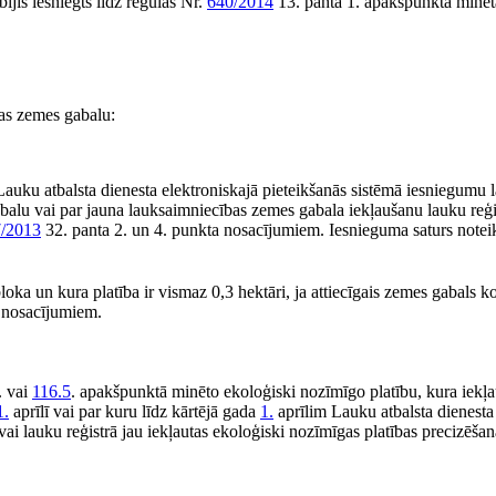
jis iesniegts līdz regulas Nr.
640/2014
13. panta 1. apakšpunktā minē
bas zemes gabalu:
s Lauku atbalsta dienesta elektroniskajā pieteikšanās sistēmā iesniegumu
balu vai par jauna lauksaimniecības zemes gabala iekļaušanu lauku reģist
/2013
32. panta 2. un 4. punkta nosacījumiem. Iesnieguma saturs notei
loka un kura platība ir vismaz 0,3 hektāri, ja attiecīgais zemes gabals k
a nosacījumiem.
. vai
116.5
. apakšpunktā minēto ekoloģiski nozīmīgo platību, kura iekļa
1.
aprīlī vai par kuru līdz kārtējā gada
1.
aprīlim Lauku atbalsta dienesta
vai lauku reģistrā jau iekļautas ekoloģiski nozīmīgas platības precizēšana