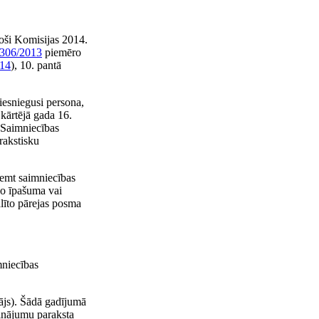
toši Komisijas 2014.
306/2013
piemēro
14
), 10. pantā
iesniegusi persona,
kārtējā gada 16.
 Saimniecības
rakstisku
aņemt saimniecības
no īpašuma vai
alīto pārejas posma
mniecības
tājs). Šādā gadījumā
cinājumu paraksta