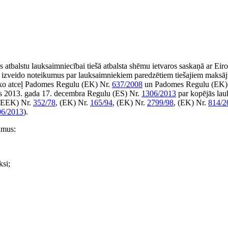
s atbalstu lauksaimniecībai tiešā atbalsta shēmu ietvaros saskaņā ar Ei
o izveido noteikumus par lauksaimniekiem paredzētiem tiešajiem maksā
r ko atceļ Padomes Regulu (EK) Nr.
637/2008
un Padomes Regulu (EK)
s 2013. gada 17. decembra Regulu (ES) Nr.
1306/2013
par kopējās lau
 (EEK) Nr.
352/78
, (EK) Nr.
165/94
, (EK) Nr.
2799/98
, (EK) Nr.
814/2
06/2013
).
umus:
ksi;