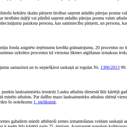
;
stošu hektāru skaitu pārņem tiesības saņemt atdalīto pārejas posma vals
tiesībām daļēji vai pilnībā saņemt atdalīto pārejas posma valsts atbals
 Apliecinājumu paraksta persona, kas saimniecību pārņem, un persona, ka
antiju fonda asignēto ieņēmumu kredīta grāmatojumu, 20 procentus no 
summas uzkrātos procentus kā vienotas likmes atgūšanas izmaksas ieska
jumu samazinot un to nepiešķirot saskaņā ar regulas Nr.
1306/2013
99.
. punktu lauksaimnieks iesniedz Lauku atbalsta dienestā līdz kārtējā ga
ktā minēto atbalstu. Par dalību mazo lauksaimnieku atbalsta shēmā vien
teikts šo noteikumu
1. pielikumā
.
zemes gabaliem sniedz atbilstoši zemes izmantošanas veidam saskaņā a
ai ir iesēts līdz kārtējā gada 25. jūnijam. Aramzemē augošam kultūraug