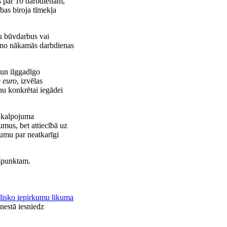
s par 10 darbdienām,
bas biroja tīmekļa
u būvdarbus vai
t no nākamās darbdienas
 un ilggadīgo
0
euro
, izvēlas
nu konkrētai iegādei
pakalpojuma
umus, bet attiecībā uz
jumu par neatkarīgi
kšpunktam.
lisko iepirkumu likuma
nestā iesniedz