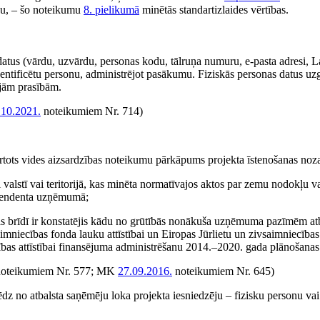
ību, – šo noteikumu
8. pielikumā
minētās standartizlaides vērtības.
datus (vārdu, uzvārdu, personas kodu, tālruņa numuru, e-pasta adresi, L
entificētu personu, administrējot pasākumu. Fiziskās personas datus uz
jām prasībām.
.10.2021.
noteikumiem Nr. 714)
kārtots vides aizsardzības noteikumu pārkāpums projekta īstenošanas noz
ti valstī vai teritorijā, kas minēta normatīvajos aktos par zemu nodokļu 
retendenta uzņēmumā;
as brīdī ir konstatējis kādu no grūtībās nonākuša uzņēmuma pazīmēm atb
niecības fonda lauku attīstībai un Eiropas Jūrlietu un zivsaimniecības 
ības attīstībai finansējuma administrēšanu 2014.–2020. gada plānošanas
oteikumiem Nr. 577; MK
27.09.2016.
noteikumiem Nr. 645)
ēdz no atbalsta saņēmēju loka projekta iesniedzēju – fizisku personu vai 