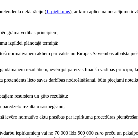
pretendenta deklarāciju (
1. pielikums
), ar kuru apliecina nosacījumu iev
n pēc grāmatvedības principiem;
mu izpildei plānotajā termiņā;
stoši normatīvajiem aktiem par valsts un Eiropas Savienības atbalsta pie
 gaidāmajiem rezultātiem, ievērojot pareizas finanšu vadības principu, k
lsta pretendents lieto savas darbības nodrošināšanai, būtu pieejami noteik
ntotajiem resursiem un gūto rezultātu;
un paredzēto rezultātu sasniegšanu;
mā ievēro normatīvo aktu prasības par iepirkuma procedūras piemēroša
vdarbu iepirkumiem vai no 70 000 līdz 500 000
euro
preču un pakalp