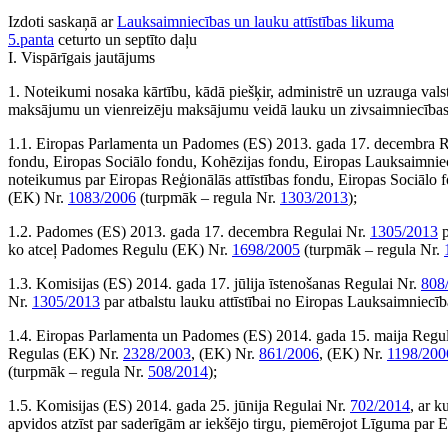
Izdoti saskaņā ar
Lauksaimniecības un lauku attīstības likuma
5.panta
ceturto un septīto daļu
I. Vispārīgais jautājums
1. Noteikumi nosaka kārtību, kādā piešķir, administrē un uzrauga val
maksājumu un vienreizēju maksājumu veidā lauku un zivsaimniecības att
1.1. Eiropas Parlamenta un Padomes (ES) 2013. gada 17. decembra 
fondu, Eiropas Sociālo fondu, Kohēzijas fondu, Eiropas Lauksaimniecī
noteikumus par Eiropas Reģionālās attīstības fondu, Eiropas Sociālo
(EK) Nr.
1083/2006
(turpmāk – regula Nr.
1303/2013
);
1.2. Padomes (ES) 2013. gada 17. decembra Regulai Nr.
1305/2013
p
ko atceļ Padomes Regulu (EK) Nr.
1698/2005
(turpmāk – regula Nr.
1.3. Komisijas (ES) 2014. gada 17. jūlija īstenošanas Regulai Nr.
808
Nr.
1305/2013
par atbalstu lauku attīstībai no Eiropas Lauksaimniecī
1.4. Eiropas Parlamenta un Padomes (ES) 2014. gada 15. maija Regu
Regulas (EK) Nr.
2328/2003
, (EK) Nr.
861/2006
, (EK) Nr.
1198/200
(turpmāk – regula Nr.
508/2014
);
1.5. Komisijas (ES) 2014. gada 25. jūnija Regulai Nr.
702/2014
, ar 
apvidos atzīst par saderīgām ar iekšējo tirgu, piemērojot Līguma par