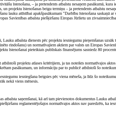
tivitāšu īstenošana, – ja pretendents atbalstu nesaņem pasākumā, kura i
s, un projektu īstenošanas beigu termiņu – ja pretendents atbalstu nesa
ršanu lauku attīstībai apakšpasākumam "Darbību īstenošana saskaņā ar s
 Eiropas Savienības atbalsta piešķiršanu Eiropas Jūrlietu un zivsaimniec
si, Lauku atbalsta dienests pēc projektu iesniegumu pieņemšanas uzsāk 
ēto rindošanu) un normatīvajiem aktiem par valsts un Eiropas Savienīb
ktu īstenošanai pieteiktais publiskais finansējums sasniedz 80 procent
tbilstoši projektu atlases kritērijiem, ja tas noteikts normatīvajos aktos
konkrētam pasākumam, un informāciju par to publicē atbilstoši šo notei
 iesniegumu iesniegšana beigsies pēc viena mēneša, ja līdz šo noteikum
irāk nekā viens mēnesis.
bas atbalsta saņemšanai, kā arī tam pievienotos dokumentus Lauku atbals
ta piešķiršanu reglamentējošajos normatīvajos aktos nav paredzēts, ka ie