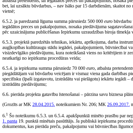
atbalsta pretendents, lai iegādātos preces un pakalpojumus, nosaka p
bet, lai uzsāktu būvdarbus, – nav īsāks par 15 darbdienām, skaitot n
vietnē;
6.5.2. ja paredzamā līguma summa pārsniedz 500 000
euro
būvdarbu v
iegādātos preces un pakalpojumus, nosaka piedāvājuma sagatavošanai 
pēc uzaicinājuma publicēšanas Iepirkumu uzraudzības biroja tīmekļa v
6.5.3. projektā paredzētās tehnikas, iekārtu, aprīkojuma, darba inst
augļkopības kultūraugu stādu iegādei, pakalpojumiem, būvniecībai vai
visizdevīgāko piedāvājumu, kura noteikšanā viens no kritērijiem ir z
neatkarīgi no iepirkuma procedūras veida;
6.5.4. ja iepirkuma summa pārsniedz 70 000
euro
, atbalsta pretenden
piegādātājam vai būvdarbu veicējam ir vismaz viena gada darbības piere
specifisku (īpaši izgatavotu, izstrādātu vai pielāgotu) iekārtu iegādi 
izstrādātu piedāvājumu;
6.6. pierāda projekta gatavību īstenošanai – pārzina savu biznesa plā
(Grozīts ar MK
28.04.2015.
noteikumiem Nr. 206; MK
26.09.2017.
n
1
6.
Šo noteikumu 6.5.3. un 6.5.4. apakšpunktā minēto prasību par nep
1. panta
19. punktā minētais pasūtītājs. Ja publiskā iepirkuma procedū
dokumentus, kas pierāda preču, pakalpojumu vai būvniecības līgumcena