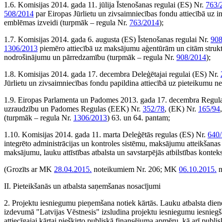
1.6. Komisijas 2014. gada 11. jūlija Īstenošanas regulai (ES) Nr.
763/
508/2014
par Eiropas Jūrlietu un zivsaimniecības fondu attiecībā uz 
emblēmas izveidi (turpmāk – regula Nr.
763/2014
);
1.7. Komisijas 2014. gada 6. augusta (ES) Īstenošanas regulai Nr.
908
1306/2013
piemēro attiecībā uz maksājumu aģentūrām un citām struk
nodrošinājumu un pārredzamību (turpmāk – regula Nr.
908/2014
);
1.8. Komisijas 2014. gada 17. decembra Deleģētajai regulai (ES) Nr.
Jūrlietu un zivsaimniecības fondu papildina attiecībā uz pieteikumu
1.9. Eiropas Parlamenta un Padomes 2013. gada 17. decembra Regul
uzraudzību un Padomes Regulas (EEK) Nr.
352/78
, (EK) Nr.
165/94
(turpmāk – regula Nr.
1306/2013
) 63. un 64. pantam;
1.10. Komisijas 2014. gada 11. marta Deleģētās regulas (ES) Nr.
640
integrēto administrācijas un kontroles sistēmu, maksājumu atteikšana
maksājumu, lauku attīstības atbalsta un savstarpējās atbilstības konte
(Grozīts ar MK
28.04.2015.
noteikumiem Nr. 206; MK
06.10.2015.
n
II. Pieteikšanās un atbalsta saņemšanas nosacījumi
2. Projektu iesniegumu pieņemšana notiek kārtās. Lauku atbalsta dien
izdevumā "Latvijas Vēstnesis" izsludina projektu iesniegumu iesniegš
attiecīgajai kārtai piešķirto publiskā finansējuma apmēru, kā arī publi