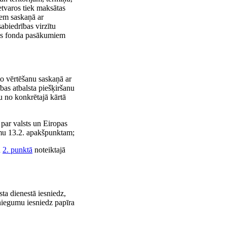
etvaros tiek maksātas
ņem saskaņā ar
abiedrības virzītu
ības fonda pasākumiem
to vērtēšanu saskaņā ar
as atbalsta piešķiršanu
u no konkrētajā kārtā
 par valsts un Eiropas
kumu 13.2. apakšpunktam;
u
2. punktā
noteiktajā
ta dienestā iesniedz,
sniegumu iesniedz papīra