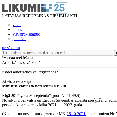
LATVIJAS REPUBLIKAS TIESĪBU AKTI
veidi
tēmas
visvairāk skatītie
jaunākie
uz sākumu
Izvērstā meklēšana
Autorizēties savā kontā
Kādēļ autorizēties vai reģistrēties?
Attēlotā redakcija
Ministru kabineta noteikumi Nr.598
Rīgā 2014.gada 30.septembrī (prot. Nr.51 49.§)
Noteikumi par valsts un Eiropas Savienības atbalsta piešķiršanu, adm
periodā, kā arī pārejas laikā 2021. un 2022. gadā
(Noteikumu nosaukums grozīts ar MK
26.10.2021.
noteikumiem Nr. 