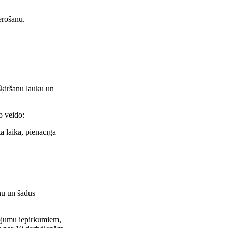
ērošanu.
šķiršanu lauku un
o veido:
tā laikā, pienācīgā
nu un šādus
ojumu iepirkumiem,