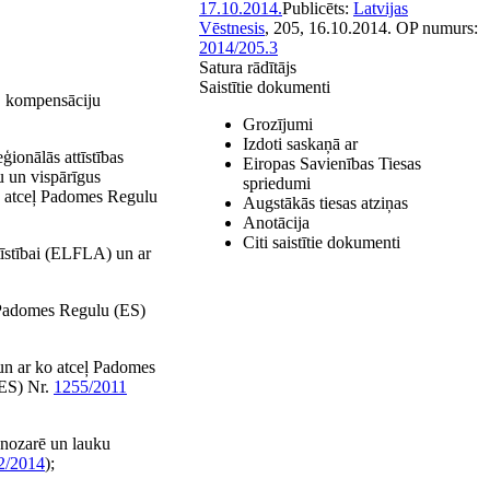
17.10.2014.
Publicēts:
Latvijas
Vēstnesis
, 205, 16.10.2014.
OP numurs:
2014/205.3
Satura rādītājs
Saistītie dokumenti
u, kompensāciju
Grozījumi
Izdoti saskaņā ar
ionālās attīstības
Eiropas Savienības Tiesas
u un vispārīgus
spriedumi
un atceļ Padomes Regulu
Augstākās tiesas atziņas
Anotācija
Citi saistītie dokumenti
tīstībai (ELFLA) un ar
 Padomes Regulu (ES)
un ar ko atceļ Padomes
ES) Nr.
1255/2011
 nozarē un lauku
2/2014
);