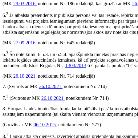
(MK
29.03.2016.
noteikumu Nr. 186 redakcijā, kas grozīta ar MK
26
2
6.
Ja atbalsta pretendents ir publiska persona vai tās iestāde, iepirku
iesniegumu vai projekta iesniegumam pievieno informāciju par tirgus 
Lauku atbalsta dienesta lēmums par projekta iesnieguma apstiprināšanu
atbalsta saņemšanu regulējošajos normatīvajos aktos nav noteikts cits 
(MK
27.09.2016.
noteikumu Nr. 645 redakcijā)
3
6.
Šo noteikumu 6.5.3. un 6.5.4. apakšpunktā minētās prasības nepiemē
iekārtu iegādes attiecināmās izmaksas, kā arī projekta sagatavošanas
metodēm atbilstoši Regulas Nr.
1303/2013
67. panta 1. punkta "b" v
(MK
26.10.2021.
noteikumu Nr. 714 redakcijā)
7.
(Svītrots ar MK
26.10.2021.
noteikumiem Nr. 714)
1
7.
(Svītrots ar MK
26.10.2021.
noteikumiem Nr. 714)
8. Eiropas Lauksaimniecības fonda lauku attīstībai pasākumos atbalst
saistītajiem uzņēmumiem (tai skaitā vienam vienotam uzņēmumam) pie
(Grozīts ar MK
06.10.2015.
noteikumiem Nr. 577)
1
8.
Lauku atbalsta dienests, izvērtējot atbalsta pretendenta lauksaimni