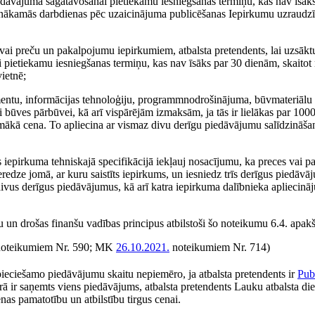
iedāvājuma sagatavošanai pietiekamu iesniegšanas termiņu, kas nav īsāk
o nākamās darbdienas pēc uzaicinājuma publicēšanas Iepirkumu uzraudzī
ai preču un pakalpojumu iepirkumiem, atbalsta pretendents, lai uzsākt
pietiekamu iesniegšanas termiņu, kas nav īsāks par 30 dienām, skaito
ietnē;
rumentu, informācijas tehnoloģiju, programmnodrošinājuma, būvmateriālu
 būves pārbūvei, kā arī vispārējām izmaksām, ja tās ir lielākas par 100
emākā cena. To apliecina ar vismaz divu derīgu piedāvājumu salīdzināša
ts iepirkuma tehniskajā specifikācijā iekļauj nosacījumu, ka preces vai 
dze jomā, ar kuru saistīts iepirkums, un iesniedz trīs derīgus piedāvāj
– divus derīgus piedāvājumus, kā arī katra iepirkuma dalībnieka apliecinā
nu un drošas finanšu vadības principus atbilstoši šo noteikumu 6.4. apa
oteikumiem Nr. 590; MK
26.10.2021.
noteikumiem Nr. 714)
ieciešamo piedāvājumu skaitu nepiemēro, ja atbalsta pretendents ir
Pub
rā ir saņemts viens piedāvājums, atbalsta pretendents Lauku atbalsta die
s pamatotību un atbilstību tirgus cenai.