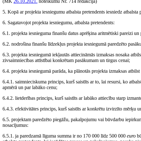
(MK
26.10.2021.
noteikumu Nr. 714 redakcijā)
5. Kopā ar projekta iesniegumu atbalsta pretendents iesniedz atbalsta 
6. Sagatavojot projekta iesniegumu, atbalsta pretendents:
6.1. projekta iesnieguma finanšu datus aprēķina aritmētiski pareizi u
6.2. nodrošina finanšu līdzekļus projekta iesniegumā paredzēto pasāku
6.3. projekta iesniegumā iekļautās attiecināmās izmaksas nosaka atbil
zivsaimniecības attīstībai konkrētam pasākumam un tirgus cenai;
6.4. projekta iesniegumā parāda, ka plānotās projekta izmaksas atbilst
6.4.1. saimnieciskuma princips, kurš saistīts ar to, lai resursi, ko atba
apmērā un par labāko cenu;
6.4.2. lietderības princips, kurš saistīts ar labāko attiecību starp izma
6.4.3. efektivitātes princips, kurš saistīts ar konkrētu izvirzīto mērķu 
6.5. projektam paredzēto piegāžu, pakalpojumu vai būvdarbu iepirku
nosacījumus:
6.5.1. ja paredzamā līguma summa ir no 170 000 līdz 500 000
euro
bū