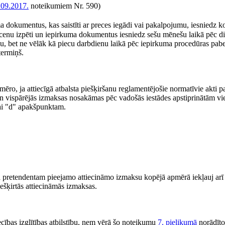
.09.2017.
noteikumiem Nr. 590)
ma dokumentus, kas saistīti ar preces iegādi vai pakalpojumu, iesniedz k
cenu izpēti un iepirkuma dokumentus iesniedz sešu mēnešu laikā pēc die
, bet ne vēlāk kā piecu darbdienu laikā pēc iepirkuma procedūras pabei
termiņš.
ro, ja attiecīgā atbalsta piešķiršanu reglamentējošie normatīvie akti p
 un vispārējās izmaksas nosakāmas pēc vadošās iestādes apstiprinātām v
ai "d" apakšpunktam.
a pretendentam pieejamo attiecināmo izmaksu kopējā apmērā iekļauj arī 
šķirtās attiecināmās izmaksas.
ecības izglītības atbilstību, ņem vērā šo noteikumu
7. pielikumā
norādīto