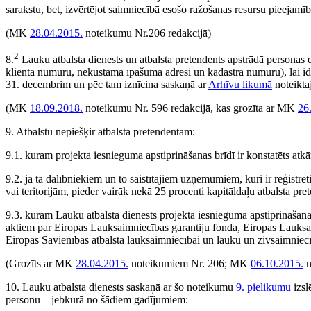
sarakstu, bet, izvērtējot saimniecībā esošo ražošanas resursu pieejam
(MK
28.04.2015.
noteikumu Nr.206 redakcijā)
2
8.
Lauku atbalsta dienests un atbalsta pretendents apstrādā personas 
klienta numuru, nekustamā īpašuma adresi un kadastra numuru), lai id
31. decembrim un pēc tam iznīcina saskaņā ar
Arhīvu likumā
noteikta
(MK
18.09.2018.
noteikumu Nr. 596 redakcijā, kas grozīta ar MK
26
9. Atbalstu nepiešķir atbalsta pretendentam:
9.1. kuram projekta iesnieguma apstiprināšanas brīdī ir konstatēts at
9.2. ja tā dalībniekiem un to saistītajiem uzņēmumiem, kuri ir reģistrē
vai teritorijām, pieder vairāk nekā 25 procenti kapitāldaļu atbalsta p
9.3. kuram Lauku atbalsta dienests projekta iesnieguma apstiprināšan
aktiem par Eiropas Lauksaimniecības garantiju fonda, Eiropas Lauksaim
Eiropas Savienības atbalsta lauksaimniecībai un lauku un zivsaimniec
(Grozīts ar MK
28.04.2015.
noteikumiem Nr. 206; MK
06.10.2015.
n
10. Lauku atbalsta dienests saskaņā ar šo noteikumu
9. pielikumu
izsl
personu – jebkurā no šādiem gadījumiem: