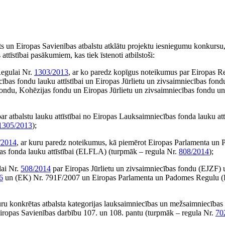
sts un Eiropas Savienības atbalstu atklātu projektu iesniegumu konkurs
īstībai pasākumiem, kas tiek īstenoti atbilstoši:
Regulai Nr.
1303/2013
, ar ko paredz kopīgus noteikumus par Eiropas Reģ
bas fondu lauku attīstībai un Eiropas Jūrlietu un zivsaimniecības fond
 fondu, Kohēzijas fondu un Eiropas Jūrlietu un zivsaimniecības fondu 
ar atbalstu lauku attīstībai no Eiropas Lauksaimniecības fonda lauku at
1305/2013
);
/2014
, ar kuru paredz noteikumus, kā piemērot Eiropas Parlamenta un
bas fonda lauku attīstībai (ELFLA) (turpmāk – regula Nr.
808/2014
);
lai Nr.
508/2014
par Eiropas Jūrlietu un zivsaimniecības fondu (EJZF) 
6
un (EK) Nr. 791F/2007 un Eiropas Parlamenta un Padomes Regulu (
kuru konkrētas atbalsta kategorijas lauksaimniecības un mežsaimniecības
 Eiropas Savienības darbību 107. un 108. pantu (turpmāk – regula Nr.
70