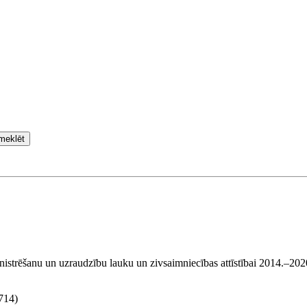
meklēt
inistrēšanu un uzraudzību lauku un zivsaimniecības attīstībai 2014.–20
714)