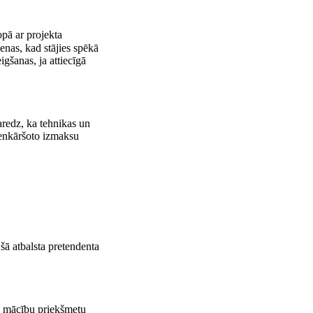
opā ar projekta
nas, kad stājies spēkā
gšanas, ja attiecīgā
aredz, ka tehnikas un
ienkāršoto izmaksu
šā atbalsta pretendenta
 mācību priekšmetu