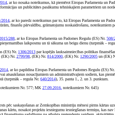
2014
, ar ko nosaka noteikumus, kā piemērot Eiropas Parlamenta un Pa
informācijas un publicitātes pasākumu tehniskajiem parametriem un nor
/2014
, ar ko paredz noteikumus par to, kā Eiropas Parlamenta un Pad
tūrām, finanšu pārvaldību, grāmatojumu noskaidrošanu, noteikumiem 
2015/288
, ar ko Eiropas Parlamenta un Padomes Regulu (ES) Nr.
508/
 nepieņemamības laikposmu un tā sākuma un beigu dienu (turpmāk – reg
as (ES) Nr.
1306/2013
par kopējās lauksaimniecības politikas finansēša
, (EK) Nr.
2799/98
, (EK) Nr.
814/2000
, (EK) Nr.
1290/2005
un (EK) 
/2014
, ar ko papildina Eiropas Parlamenta un Padomes Regulu (ES) Nr
s vai atsaukšanas nosacījumiem un administratīvajiem sodiem, kas piemē
kstā (turpmāk – regula Nr.
640/2014
), 35. panta 1., 2. un 3. punktam.
oteikumiem Nr. 577; MK
27.09.2016.
noteikumiem Nr. 645)
ests pēc saskaņošanas ar Zemkopības ministriju mēnesi pirms kārtas uzs
anas kārtu, nosakot projektu iesniegumu iesniegšanas termiņu, kas nav 
skā finansējuma sadalījumu pa atbalsta pretendentu veidiem, aktivitātēm 