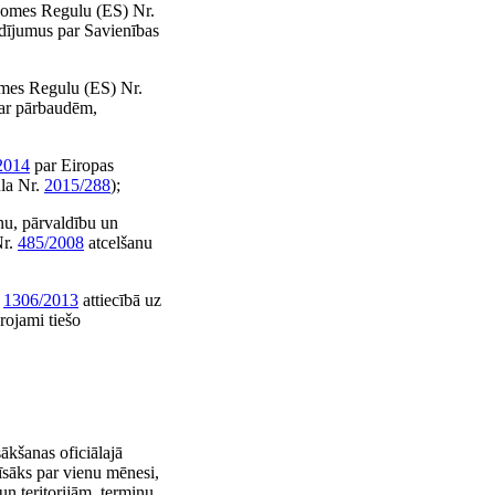
domes Regulu (ES) Nr.
ādījumus par Savienības
omes Regulu (ES) Nr.
par pārbaudēm,
2014
par Eiropas
ula Nr.
2015/288
);
nu, pārvaldību un
Nr.
485/2008
atcelšanu
.
1306/2013
attiecībā uz
rojami tiešo
ākšanas oficiālajā
īsāks par vienu mēnesi,
un teritorijām, termiņu,