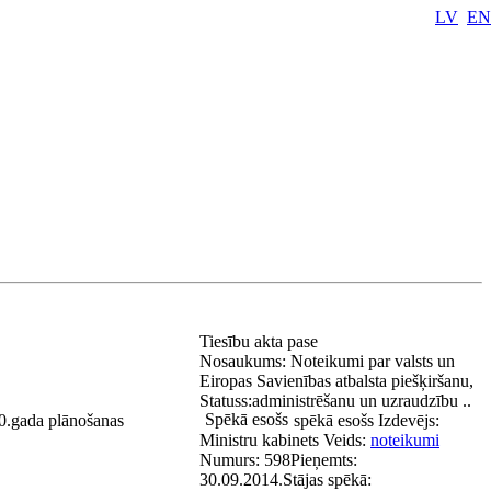
LV
EN
Tiesību akta pase
Nosaukums:
Noteikumi par valsts un
Eiropas Savienības atbalsta piešķiršanu,
Statuss:
administrēšanu un uzraudzību ..
Spēkā esošs
20.gada plānošanas
spēkā esošs
Izdevējs:
Ministru kabinets
Veids:
noteikumi
Numurs:
598
Pieņemts:
30.09.2014.
Stājas spēkā: