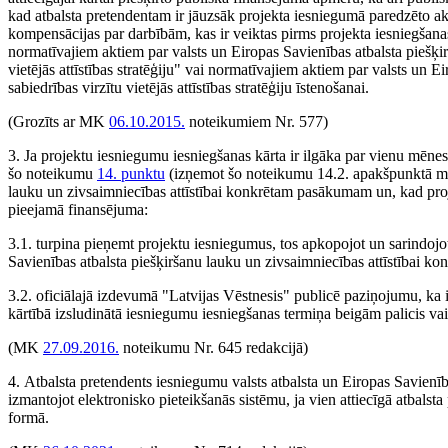
kad atbalsta pretendentam ir jāuzsāk projekta iesniegumā paredzēto ak
kompensācijas par darbībām, kas ir veiktas pirms projekta iesniegšana
normatīvajiem aktiem par valsts un Eiropas Savienības atbalsta piešķi
vietējās attīstības stratēģiju" vai normatīvajiem aktiem par valsts un
sabiedrības virzītu vietējās attīstības stratēģiju īstenošanai.
(Grozīts ar MK
06.10.2015.
noteikumiem Nr. 577)
3. Ja projektu iesniegumu iesniegšanas kārta ir ilgāka par vienu mēne
šo noteikumu
14. punktu
(izņemot šo noteikumu 14.2. apakšpunktā min
lauku un zivsaimniecības attīstībai konkrētam pasākumam un, kad proje
pieejamā finansējuma:
3.1. turpina pieņemt projektu iesniegumus, tos apkopojot un sarindojot a
Savienības atbalsta piešķiršanu lauku un zivsaimniecības attīstībai 
3.2. oficiālajā izdevumā "Latvijas Vēstnesis" publicē paziņojumu, ka
kārtībā izsludinātā iesniegumu iesniegšanas termiņa beigām palicis va
(MK
27.09.2016.
noteikumu Nr. 645 redakcijā)
4. Atbalsta pretendents iesniegumu valsts atbalsta un Eiropas Savienī
izmantojot elektronisko pieteikšanās sistēmu, ja vien attiecīgā atbals
formā.