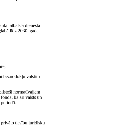
auku atbalsta dienesta
glabā līdz 2030. gada
arē;
vai beznodokļu valstīm
ilstoši normatīvajiem
fonda, kā arī valsts un
 periodā.
privāto tiesību juridisku