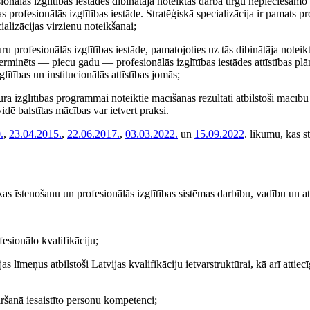
sionālās izglītības iestādes dibinātāja noteiktas darba tirgū nepieciešamo 
s profesionālās izglītības iestāde. Stratēģiskā specializācija ir pamats p
cializācijas virzienu noteikšanai;
kuru profesionālās izglītības iestāde, pamatojoties uz tās dibinātāja noteik
 terminēts — piecu gadu — profesionālās izglītības iestādes attīstības plā
tības un institucionālās attīstības jomās;
kurā izglītības programmai noteiktie mācīšanās rezultāti atbilstoši mācīb
idē balstītas mācības var ietvert praksi.
.
,
23.04.2015.
,
22.06.2017.
,
03.03.2022.
un
15.09.2022
. likumu, kas s
ikas īstenošanu un profesionālās izglītības sistēmas darbību, vadību un att
fesionālo kvalifikāciju;
s līmeņus atbilstoši Latvijas kvalifikāciju ietvarstruktūrai, kā arī attiec
ķiršanā iesaistīto personu kompetenci;