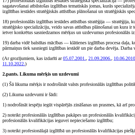
17) profesionālās izglītības iestādes stratēģiskā specializācija — profe
sagatavošanai atbilstošas izglītības tematiskās jomas, kurās specializēja
izglītības iestādes stratēģiskās attīstības plānošanai un stratēģiskās spe
18) profesionālās izglītības iestādes attīstības stratēģija — stratēģija, 
stratēģisko specializāciju, veido savas attīstības plānošanai un kura ir
ietver konkrētus sasniedzamos mērķus un uzdevumus profesionālās izglī
19) darba vidē balstītas mācības — klātienes izglītības procesa daļa, 
pārmaiņus tiek sasniegti izglītības iestādē un pie darba devēja. Darba v
(Ar grozījumiem, kas izdarīti ar
05.07.2001.
,
21.09.2006.
,
10.06.2010
11.10.2022.
)
2.pants. Likuma mērķis un uzdevumi
(1) Šā likuma mērķis ir nodrošināt valsts profesionālās izglītības polit
(2) Likuma uzdevumi ir šādi:
1) nodrošināt iespēju iegūt vispārējās zināšanas un prasmes, kā arī pro
2) noteikt profesionālās izglītības pakāpes un profesionālās kvalifikācija
profesionālās kvalifikācijas ieguvei nepieciešamo izglītību;
3) noteikt profesionālajā izglītībā un profesionālās kvalifikācijas pieš