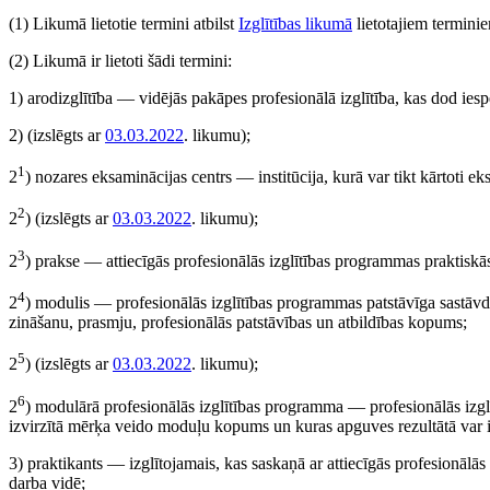
(1) Likumā lietotie termini atbilst
Izglītības likumā
lietotajiem terminie
(2) Likumā ir lietoti šādi termini:
1) arodizglītība — vidējās pakāpes profesionālā izglītība, kas dod iesp
2)
(izslēgts ar
03.03.2022
. likumu)
;
1
2
) nozares eksaminācijas centrs — institūcija, kurā var tikt kārtoti ek
2
2
)
(izslēgts ar
03.03.2022
. likumu)
;
3
2
) prakse — attiecīgās profesionālās izglītības programmas praktiskā
4
2
) modulis — profesionālās izglītības programmas patstāvīga sastāvd
zināšanu, prasmju, profesionālās patstāvības un atbildības kopums;
5
2
)
(izslēgts ar
03.03.2022
. likumu)
;
6
2
) modulārā profesionālās izglītības programma — profesionālās izgl
izvirzītā mērķa veido moduļu kopums un kuras apguves rezultātā var ieg
3) praktikants — izglītojamais, kas saskaņā ar attiecīgās profesionālās
darba vidē;