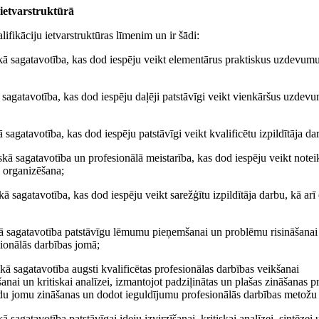
u ietvarstruktūrā
lifikāciju ietvarstruktūras līmenim un ir šādi:
iskā sagatavotība, kas dod iespēju veikt elementārus praktiskus uzdevum
ā sagatavotība, kas dod iespēju daļēji patstāvīgi veikt vienkāršus uzdev
 sagatavotība, kas dod iespēju patstāvīgi veikt kvalificētu izpildītāja da
iskā sagatavotība un profesionālā meistarība, kas dod iespēju veikt notei
n organizēšana;
kā sagatavotība, kas dod iespēju veikt sarežģītu izpildītāja darbu, kā arī
iskā sagatavotība patstāvīgu lēmumu pieņemšanai un problēmu risināšanai
sionālās darbības jomā;
skā sagatavotība augsti kvalificētas profesionālas darbības veikšanai
ai un kritiskai analīzei, izmantojot padziļinātas un plašas zināšanas p
du jomu zināšanas un dodot ieguldījumu profesionālās darbības metožu a
ā sagatavotība patstāvīgai ideju izvirzīšanai, kritiskai analīzei, sintēzei 