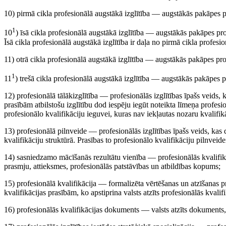
10) pirmā cikla profesionālā augstākā izglītība — augstākās pakāpes pro
1
10
) īsā cikla profesionālā augstākā izglītība — augstākās pakāpes prof
Īsā cikla profesionālā augstākā izglītība ir daļa no pirmā cikla profesio
11) otrā cikla profesionālā augstākā izglītība — augstākās pakāpes prof
1
11
) trešā cikla profesionālā augstākā izglītība — augstākās pakāpes pr
12) profesionālā tālākizglītība — profesionālās izglītības īpašs veids
prasībām atbilstošu izglītību dod iespēju iegūt noteikta līmeņa profesio
profesionālo kvalifikāciju ieguvei, kuras nav iekļautas nozaru kvalifik
13) profesionālā pilnveide — profesionālās izglītības īpašs veids, kas 
kvalifikāciju struktūrā. Prasības to profesionālo kvalifikāciju pilnveid
14) sasniedzamo mācīšanās rezultātu vienība — profesionālās kvalifik
prasmju, attieksmes, profesionālās patstāvības un atbildības kopums;
15) profesionālā kvalifikācija — formalizēta vērtēšanas un atzīšanas pr
kvalifikācijas prasībām, ko apstiprina valsts atzīts profesionālās kvali
16) profesionālās kvalifikācijas dokuments — valsts atzīts dokuments, 