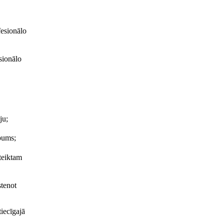
fesionālo
sionālo
ju;
pums;
oteiktam
stenot
tiecīgajā