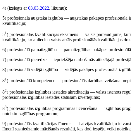
4)
(izslēgts ar
03.03.2022
. likumu)
;
5) profesionālā augstākā izglītība — augstākās pakāpes profesionālā izgl
kvalifikāciju;
1
5
) profesionālās kvalifikācijas eksāmens — valsts pārbaudījums, kurā
kvalifikāciju, ko apliecina valsts atzīts profesionālās kvalifikācijas do
6) profesionālā pamatizglītība — pamatizglītības pakāpes profesionālā i
7) profesionālā pieredze — iepriekšēja darbošanās attiecīgajā profesijā 
8) profesionālā vidējā izglītība — vidējās pakāpes profesionālā izglītīb
1
8
) profesionālā kompetence — profesionālās darbības veikšanai nepi
2
8
) profesionālās izglītības iestādes akreditācija — valsts īstenots regu
profesionālās izglītības iestādes statusam izvērtējums;
3
8
) profesionālās izglītības programmas licencēšana — izglītības progr
noteiktu izglītības programmu;
9) profesionālās kvalifikācijas līmenis — Latvijas kvalifikāciju ietvarst
līmenī sasniedzamie mācīšanās rezultāti, kas dod iespēju veikt noteikta