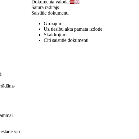
Dokumenta valoda:
Satura rādītājs
Saistītie dokumenti
Grozījumi
Uz tiesību akta pamata izdotie
Skaidrojumi
Citi saistītie dokumenti
ē;
ierādāms
grammai
iestādē vai