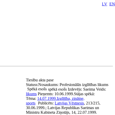
LV
EN
Tiesību akta pase
Statuss:
Nosaukums:
Profesionālās izglītības likums
Spēkā esošs
spēkā esošs
Izdevējs:
Saeima
Veids:
likums
Pieņemts:
10.06.1999.
Stājas spēkā:
Tēma:
14.07.1999.
Izglītība, zinātne,
sports
Publicēts:
Latvijas Vēstnesis
, 213/215,
30.06.1999.; Latvijas Republikas Saeimas un
Ministru Kabineta Ziņotājs, 14, 22.07.1999.