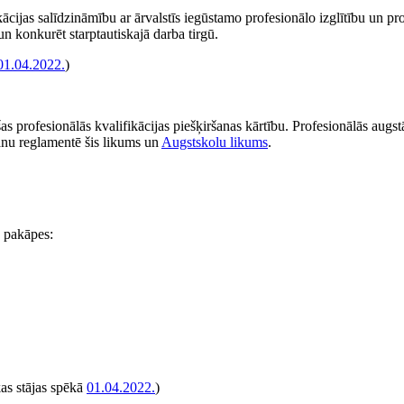
kācijas salīdzināmību ar ārvalstīs iegūstamo profesionālo izglītību un pr
 un konkurēt starptautiskajā darba tirgū.
01.04.2022.
)
šas profesionālās kvalifikācijas piešķiršanas kārtību. Profesionālās augs
ršanu reglamentē šis likums un
Augstskolu likums
.
s pakāpes:
kas stājas spēkā
01.04.2022.
)