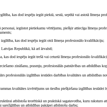
ītība, kas dod iespēju iegūt piektā, sestā, septītā vai astotā līmeņa pro
 personai, iegūstot pietiekamu vērtējumu, piešķir attiecīga līmeņa profe
kuments;
zglītība, kas dod iespēju iegūt otrā līmeņa profesionālo kvalifikāciju;
Latvijas Republikā, kā arī ārvalstī;
a, kas dod iespēju iegūt trešā vai ceturtā līmeņa profesionālo kvalifikāci
eciešamo zināšanu, prasmju, profesionālās patstāvības un atbildības ko
lārs profesionālās izglītības iestādes darbības kvalitātes un atbilstības n
ammas kvalitātes izvērtējums un tiesību piešķiršana izglītības iestādei ī
ruktūrai atbilstoša teorētiskā un praktiskā sagatavotība, kuru raksturo at
i sarežģītības un atbildības pakāpei atbilstošu darbu;