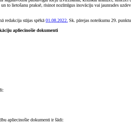
m un to lietošanu praksē, risinot nozīmīgus inovāciju vai jaunrades uzd
nā redakcija stājas spēkā
01.08.2022.
Sk. pārejas noteikumu 29. punktu
fikāciju apliecinošie dokumenti
di:
ītību apliecinošie dokumenti ir šādi: