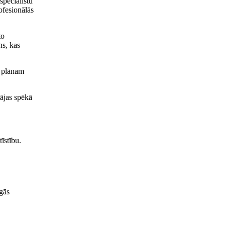
speciālistu
rofesionālās
to
ns, kas
u plānam
tājas spēkā
īstību.
īgās