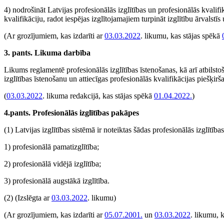
4) nodrošināt Latvijas profesionālās izglītības un profesionālās kvalifi
kvalifikāciju, radot iespējas izglītojamajiem turpināt izglītību ārvalstīs
(Ar grozījumiem, kas izdarīti ar
03.03.2022
. likumu, kas stājas spēkā
3. pants. Likuma darbība
Likums reglamentē profesionālās izglītības īstenošanas, kā arī atbilsto
izglītības īstenošanu un attiecīgas profesionālās kvalifikācijas piešķi
(
03.03.2022
. likuma redakcijā, kas stājas spēkā
01.04.2022.
)
4.pants. Profesionālās izglītības pakāpes
(1) Latvijas izglītības sistēmā ir noteiktas šādas profesionālās izglītība
1) profesionālā pamatizglītība;
2) profesionālā vidējā izglītība;
3) profesionālā augstākā izglītība.
(2)
(Izslēgta ar
03.03.2022
. likumu)
(Ar grozījumiem, kas izdarīti ar
05.07.2001.
un
03.03.2022
. likumu, 