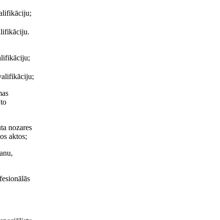
lifikāciju;
ifikāciju.
ifikāciju;
alifikāciju;
mas
 to
uta nozares
jos aktos;
šanu,
fesionālās