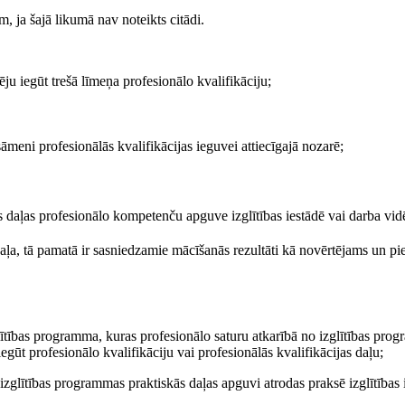
m, ja šajā likumā nav noteikts citādi.
ēju iegūt trešā līmeņa profesionālo kvalifikāciju;
sāmeni profesionālās kvalifikācijas ieguvei attiecīgajā nozarē;
s daļas profesionālo kompetenču apguve izglītības iestādē vai darba vid
aļa, tā pamatā ir sasniedzamie mācīšanās rezultāti kā novērtējams un p
ītības programma, kuras profesionālo saturu atkarībā no izglītības pro
ūt profesionālo kvalifikāciju vai profesionālās kvalifikācijas daļu;
 izglītības programmas praktiskās daļas apguvi atrodas praksē izglītības 