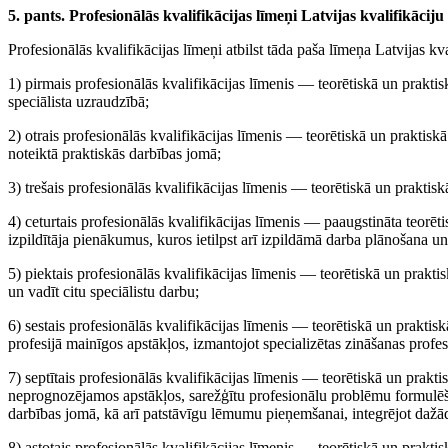
5. pants. Profesionālās kvalifikācijas līmeņi Latvijas kvalifikācij
Profesionālās kvalifikācijas līmeņi atbilst tāda paša līmeņa Latvijas kva
1) pirmais profesionālās kvalifikācijas līmenis — teorētiskā un prakt
speciālista uzraudzībā;
2) otrais profesionālās kvalifikācijas līmenis — teorētiskā un praktisk
noteiktā praktiskās darbības jomā;
3) trešais profesionālās kvalifikācijas līmenis — teorētiskā un praktiskā
4) ceturtais profesionālās kvalifikācijas līmenis — paaugstināta teorēt
izpildītāja pienākumus, kuros ietilpst arī izpildāmā darba plānošana u
5) piektais profesionālās kvalifikācijas līmenis — teorētiskā un praktis
un vadīt citu speciālistu darbu;
6) sestais profesionālās kvalifikācijas līmenis — teorētiskā un prakt
profesijā mainīgos apstākļos, izmantojot specializētas zināšanas profe
7) septītais profesionālās kvalifikācijas līmenis — teorētiskā un prakti
neprognozējamos apstākļos, sarežģītu profesionālu problēmu formulēšan
darbības jomā, kā arī patstāvīgu lēmumu pieņemšanai, integrējot dažā
8) astotais profesionālās kvalifikācijas līmenis — teorētiskā un praktisk