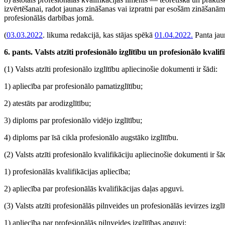
izvērtēšanai, radot jaunas zināšanas vai izpratni par esošām zināšanā
profesionālās darbības jomā.
(
03.03.2022
. likuma redakcijā, kas stājas spēkā
01.04.2022.
Panta jau
6. pants. Valsts atzīti profesionālo izglītību un profesionālo kvali
(1) Valsts atzīti profesionālo izglītību apliecinošie dokumenti ir šādi:
1) apliecība par profesionālo pamatizglītību;
2) atestāts par arodizglītību;
3) diploms par profesionālo vidējo izglītību;
4) diploms par īsā cikla profesionālo augstāko izglītību.
(2) Valsts atzīti profesionālo kvalifikāciju apliecinošie dokumenti ir šā
1) profesionālās kvalifikācijas apliecība;
2) apliecība par profesionālās kvalifikācijas daļas apguvi.
(3) Valsts atzīti profesionālās pilnveides un profesionālās ievirzes izgl
1) apliecība par profesionālās pilnveides izglītības apguvi;