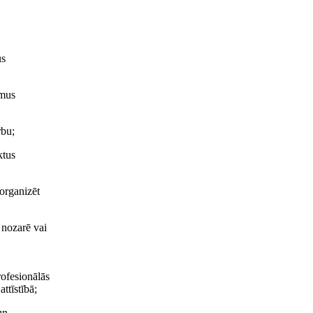
us
umus
rbu;
ktus
 organizēt
 nozarē vai
rofesionālās
ttīstībā;
un