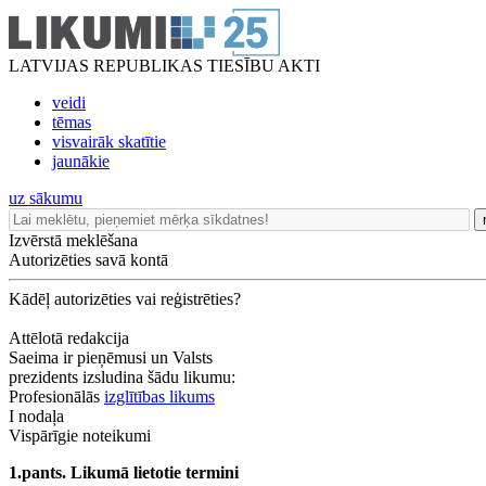
LATVIJAS REPUBLIKAS TIESĪBU AKTI
veidi
tēmas
visvairāk skatītie
jaunākie
uz sākumu
Izvērstā meklēšana
Autorizēties savā kontā
Kādēļ autorizēties vai reģistrēties?
Attēlotā redakcija
Saeima ir pieņēmusi un Valsts
prezidents izsludina šādu likumu:
Profesionālās
izglītības likums
I nodaļa
Vispārīgie noteikumi
1.pants. Likumā lietotie termini