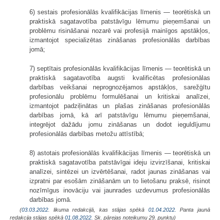
6) sestais profesionālās kvalifikācijas līmenis — teorētiskā un
praktiskā sagatavotība patstāvīgu lēmumu pieņemšanai un
problēmu risināšanai nozarē vai profesijā mainīgos apstākļos,
izmantojot specializētas zināšanas profesionālās darbības
jomā;
7) septītais profesionālās kvalifikācijas līmenis — teorētiskā un
praktiskā sagatavotība augsti kvalificētas profesionālas
darbības veikšanai neprognozējamos apstākļos, sarežģītu
profesionālu problēmu formulēšanai un kritiskai analīzei,
izmantojot padziļinātas un plašas zināšanas profesionālās
darbības jomā, kā arī patstāvīgu lēmumu pieņemšanai,
integrējot dažādu jomu zināšanas un dodot ieguldījumu
profesionālās darbības metožu attīstībā;
8) astotais profesionālās kvalifikācijas līmenis — teorētiskā un
praktiskā sagatavotība patstāvīgai ideju izvirzīšanai, kritiskai
analīzei, sintēzei un izvērtēšanai, radot jaunas zināšanas vai
izpratni par esošām zināšanām un to lietošanu praksē, risinot
nozīmīgus inovāciju vai jaunrades uzdevumus profesionālās
darbības jomā.
(
03.03.2022
. likuma redakcijā, kas stājas spēkā
01.04.2022.
Panta jaunā
redakcija stājas spēkā
01.08.2022.
Sk. pārejas noteikumu 29. punktu)