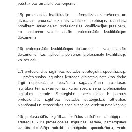
patstāvības un atbildības kopums;
15) profesionālā kvalifikācija — formalizēta vērtēšanas un
atzīšanas procesa rezultāts atbilstoši profesijas standartā
noteiktām attiecīgajām profesionālās kvalifikācijas prasībām,
ko apstiprina valsts atzīts profesionālās kvalifikācijas
dokuments;
16) profesionālās kvalifikācijas dokuments — valsts atzīts
dokuments, kas apliecina personas profesionālo kvalifikāciju
vai tās daļu;
17) profesionālās izglītības iestādes stratēģiskā specializācija
— profesionālās izglītības iestādes dibinātāja noteiktas darba
tirgū nepieciešamo speciālistu sagatavošanai atbilstošas
izglītības tematiskās jomas, kurās specializējas profesionālās
izglītības iestāde. Stratēģiskā specializācija ir pamats
profesionālās izglītības iestādes stratēģiskās attīstības
plānošanai un stratēģiskās specializācijas virzienu noteikšanai;
18) profesionālās izglītības iestādes attīstības stratēģija —
stratēģija, kuru profesionālās izglītības iestāde, pamatojoties
uz tās dibinātāja noteikto stratēģisko specializāciju, veido