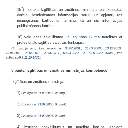
7
15
) nosaka Izglītības un zinātnes ministrijai par koledžas
darbību iesniedzamās informācijas saturu un apjomu, tās
iesniegšanas kārtību un termiņu, kā arī šīs informācijas
publiskošanas kārtību;
16) veic citas šajā likumā un
Izglītības likumā
noteiktās ar
profesionālo izglītību saistītās funkcijas.
(Ar grozījumiem, kas izdarīti ar
05.07.2001.
,
21.09.2006.
,
16.12.2010.
,
19.04.2012.
,
23.04.2015.
,
22.06.2017.
,
03.03.2022.
un
15.09.2022
. likumu, kas
stājas spēkā
11.10.2022.
)
8.pants. Izglītības un zinātnes ministrijas kompetence
Izglītības un zinātnes ministrija:
1)
;
(izslēgts ar
21.09.2006
. likumu)
2)
;
(izslēgts ar
21.09.2006
. likumu)
3)
;
(izslēgts ar
21.09.2006
. likumu)
4) izstrādā priekšlikumus un noteiktā kārtībā iesniedz