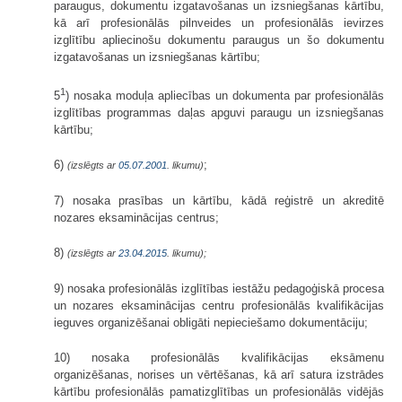
paraugus, dokumentu izgatavošanas un izsniegšanas kārtību,
kā arī profesionālās pilnveides un profesionālās ievirzes
izglītību apliecinošu dokumentu paraugus un šo dokumentu
izgatavošanas un izsniegšanas kārtību;
1
5
) nosaka moduļa apliecības un dokumenta par profesionālās
izglītības programmas daļas apguvi paraugu un izsniegšanas
kārtību;
6)
;
(izslēgts ar
05.07.2001
. likumu)
7) nosaka prasības un kārtību, kādā reģistrē un akreditē
nozares eksaminācijas centrus;
8)
(izslēgts ar
23.04.2015
. likumu);
9) nosaka profesionālās izglītības iestāžu pedagoģiskā procesa
un nozares eksaminācijas centru profesionālās kvalifikācijas
ieguves organizēšanai obligāti nepieciešamo dokumentāciju;
10) nosaka profesionālās kvalifikācijas eksāmenu
organizēšanas, norises un vērtēšanas, kā arī satura izstrādes
kārtību profesionālās pamatizglītības un profesionālās vidējās