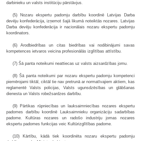
darbinieku un valsts institūciju pārstāvjus.
(5) Nozaru ekspertu padomju darbību koordinē Latvijas Darba
devēju konfederācija, izņemot šajā likumā noteiktās nozares. Latvijas
Darba devēju konfederācija ir nacionālais nozaru ekspertu padomju
koordinators.
(6) Arodbiedrības un citas biedrības vai nodibinājumi savas
kompetences ietvaros veicina profesionālās izglītības attīstību.
(7) Šā panta noteikumi neattiecas uz valsts aizsardzības jomu.
(8) Šā panta noteikumi par nozaru ekspertu padomju kompetenci
piemērojami tiktāl, ciktāl tie nav pretrunā ar normatīvajiem aktiem, kas
reglamentē Valsts policijas, Valsts ugunsdzēsības un glābšanas
dienesta un Valsts robežsardzes darbību.
(9) Pārtikas rūpniecības un lauksaimniecības nozares ekspertu
padomes darbību koordinē Lauksaimnieku organizāciju sadarbības
padome. Kultūras nozares un radošo industriju jomas nozares
ekspertu padomes funkcijas veic Kultūrizglītības padome.
(10) Kārtību, kādā tiek koordinēta nozaru ekspertu padomju