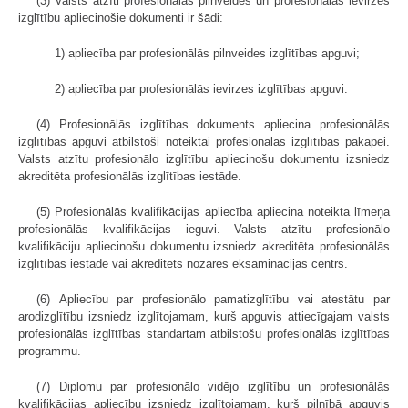
(3) Valsts atzīti profesionālās pilnveides un profesionālās ievirzes
izglītību apliecinošie dokumenti ir šādi:
1) apliecība par profesionālās pilnveides izglītības apguvi;
2) apliecība par profesionālās ievirzes izglītības apguvi.
(4) Profesionālās izglītības dokuments apliecina profesionālās
izglītības apguvi atbilstoši noteiktai profesionālās izglītības pakāpei.
Valsts atzītu profesionālo izglītību apliecinošu dokumentu izsniedz
akreditēta profesionālās izglītības iestāde.
(5) Profesionālās kvalifikācijas apliecība apliecina noteikta līmeņa
profesionālās kvalifikācijas ieguvi. Valsts atzītu profesionālo
kvalifikāciju apliecinošu dokumentu izsniedz akreditēta profesionālās
izglītības iestāde vai akreditēts nozares eksaminācijas centrs.
(6) Apliecību par profesionālo pamatizglītību vai atestātu par
arodizglītību izsniedz izglītojamam, kurš apguvis attiecīgajam valsts
profesionālās izglītības standartam atbilstošu profesionālās izglītības
programmu.
(7) Diplomu par profesionālo vidējo izglītību un profesionālās
kvalifikācijas apliecību izsniedz izglītojamam, kurš pilnībā apguvis