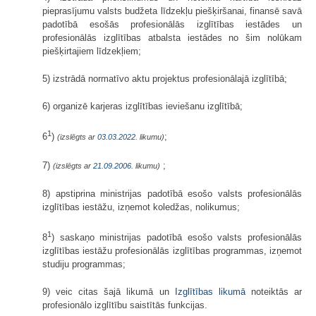
pieprasījumu valsts budžeta līdzekļu piešķiršanai, finansē savā
padotībā esošās profesionālās izglītības iestādes un
profesionālās izglītības atbalsta iestādes no šim nolūkam
piešķirtajiem līdzekļiem;
5) izstrādā normatīvo aktu projektus profesionālajā izglītībā;
6) organizē karjeras izglītības ieviešanu izglītībā;
1
6
)
;
(izslēgts ar
03.03.2022
. likumu)
7)
;
(izslēgts ar
21.09.2006
. likumu)
8) apstiprina ministrijas padotībā esošo valsts profesionālās
izglītības iestāžu, izņemot koledžas, nolikumus;
1
8
) saskaņo ministrijas padotībā esošo valsts profesionālās
izglītības iestāžu profesionālās izglītības programmas, izņemot
studiju programmas;
9) veic citas šajā likumā un
Izglītības likumā
noteiktās ar
profesionālo izglītību saistītās funkcijas.