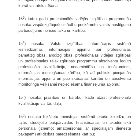
kursā vai atskaitīšanai;
3
15
) katru gadu profesionālās vidējās izglītības programmās
nosaka vispārizglītojošo mācību priekšmetu valsts noslēguma
pārbaudījumu norises laiku un kārtību;
4
15
) nosaka Valsts izglītības informācijas sistēmā
iesniedzamās informācijas apjomu par profesionālās
pamatizglītības, arodizglītības, profesionālās vidējās izglītības
un profesionālās tālākizglītības programmu absolventu iegūto
profesionālo kvalifikāciju, nodarbinātību un ienākumiem,
informācijas iesniegšanas kārtību, kā arī publiski pieejamās
informācijas apjomu un publiskošanas kārtību un absolventu
monitoringa veikšanai nepieciešamā finansējuma apjomu;
5
15
) nosaka prasības un kārtību, kādā atzīst profesionālo
kvalifikāciju vai tās daļu;
6
15
) nosaka Iekšlietu ministrijas sistēmā esošo koledžu un
tajās studējošo pašpārvaldes finansēšanas un akadēmiskā
personāla (izņemot amatpersonas ar speciālajām dienesta
pakāpēm) atlīdzības paredzēšanas kārtību;