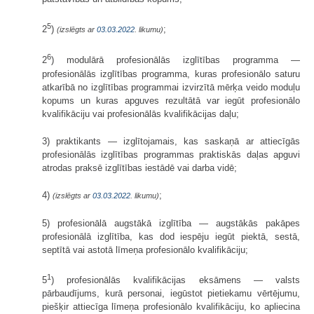
5
2
)
;
(izslēgts ar
03.03.2022
. likumu)
6
2
) modulārā profesionālās izglītības programma —
profesionālās izglītības programma, kuras profesionālo saturu
atkarībā no izglītības programmai izvirzītā mērķa veido moduļu
kopums un kuras apguves rezultātā var iegūt profesionālo
kvalifikāciju vai profesionālās kvalifikācijas daļu;
3) praktikants — izglītojamais, kas saskaņā ar attiecīgās
profesionālās izglītības programmas praktiskās daļas apguvi
atrodas praksē izglītības iestādē vai darba vidē;
4)
;
(izslēgts ar
03.03.2022
. likumu)
5) profesionālā augstākā izglītība — augstākās pakāpes
profesionālā izglītība, kas dod iespēju iegūt piektā, sestā,
septītā vai astotā līmeņa profesionālo kvalifikāciju;
1
5
) profesionālās kvalifikācijas eksāmens — valsts
pārbaudījums, kurā personai, iegūstot pietiekamu vērtējumu,
piešķir attiecīga līmeņa profesionālo kvalifikāciju, ko apliecina