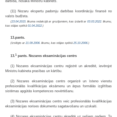
darbība, nosaka Ministru kabinets.
(11) Nozaru ekspertu padomju darbības koordināciju finansē no
valsts budžeta.
(
23.04.2015
. likuma redakcijā ar grozījumiem, kas izdarīti ar
03.03.2022
. likumu,
kas stājas spēkā
01.04.2022.
)
13.pants.
(Izslēgts ar
21.09.2006
. likumu, kas stājas spēkā
25.10.2006.
)
1
13.
pants. Nozares eksaminācijas centrs
(1) Nozares eksaminācijas centru reģistrē un akreditē, ievērojot
Ministru kabineta prasības un kārtību.
(2) Nozares eksaminācijas centrs organizē un īsteno vienotu
profesionālās kvalifikācijas eksāmenu un ārpus formālās izglītības
sistēmas apgūtās kompetences novērtēšanu.
(3) Nozares eksaminācijas centrs veic profesionālās kvalifikācijas
eksaminācijas norises dokumentu sagatavošanu un uzskaiti.
(4) Nozares eksaminācijas centru akreditē uz sešiem gadiem. To