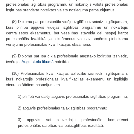
profesionālās izglītības programmu un nokārtojis valsts profesionālās
izglītības standartā noteiktos valsts noslēguma pārbaudījumus.
(8) Diplomu par profesionālo vidējo izglītību izsniedz izglītojamam,
kurš pilnībā apguvis vidējās izglītības programmu un nokārtojis
centralizētos eksāmenus, bet veselības stāvokļa dēļ nespēj kārtot
profesionālās kvalifikācijas eksāmenus vai nav saņēmis pietiekamu
vērtējumu profesionālās kvalifikācijas eksāmenā.
(9) Diplomu par īsā cikla profesionālo augstāko izglītību izsniedz,
ievērojot
Augstskolu likumā
noteikto.
(10) Profesionālās kvalifikācijas apliecību izsniedz izglītojamam,
kurš nokārtojis profesionālās kvalifikācijas eksāmenu un izpildījis
vienu no šādiem nosacījumiem:
1) pilnībā vai daļēji apguvis profesionālās izglītības programmu;
2) apguvis profesionālās tālākizglītības programmu;
3) apguvis vai pilnveidojis profesionālo kompetenci
profesionālās darbības vai pašizglītības rezultātā.