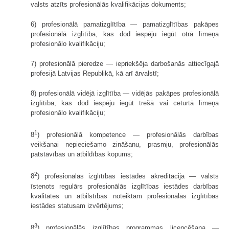
valsts atzīts profesionālās kvalifikācijas dokuments;
6) profesionālā pamatizglītība — pamatizglītības pakāpes
profesionālā izglītība, kas dod iespēju iegūt otrā līmeņa
profesionālo kvalifikāciju;
7) profesionālā pieredze — iepriekšēja darbošanās attiecīgajā
profesijā Latvijas Republikā, kā arī ārvalstī;
8) profesionālā vidējā izglītība — vidējās pakāpes profesionālā
izglītība, kas dod iespēju iegūt trešā vai ceturtā līmeņa
profesionālo kvalifikāciju;
1
8
) profesionālā kompetence — profesionālās darbības
veikšanai nepieciešamo zināšanu, prasmju, profesionālās
patstāvības un atbildības kopums;
2
8
) profesionālās izglītības iestādes akreditācija — valsts
īstenots regulārs profesionālās izglītības iestādes darbības
kvalitātes un atbilstības noteiktam profesionālās izglītības
iestādes statusam izvērtējums;
3
8
) profesionālās izglītības programmas licencēšana —