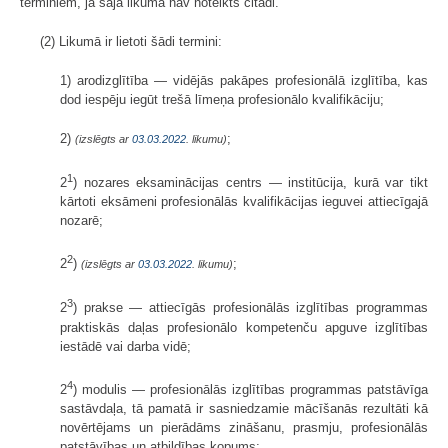
terminiem, ja šajā likumā nav noteikts citādi.
(2) Likumā ir lietoti šādi termini:
1) arodizglītība — vidējās pakāpes profesionālā izglītība, kas
dod iespēju iegūt trešā līmeņa profesionālo kvalifikāciju;
2)
;
(izslēgts ar
03.03.2022
. likumu)
1
2
) nozares eksaminācijas centrs — institūcija, kurā var tikt
kārtoti eksāmeni profesionālās kvalifikācijas ieguvei attiecīgajā
nozarē;
2
2
)
;
(izslēgts ar
03.03.2022
. likumu)
3
2
) prakse — attiecīgās profesionālās izglītības programmas
praktiskās daļas profesionālo kompetenču apguve izglītības
iestādē vai darba vidē;
4
2
) modulis — profesionālās izglītības programmas patstāvīga
sastāvdaļa, tā pamatā ir sasniedzamie mācīšanās rezultāti kā
novērtējams un pierādāms zināšanu, prasmju, profesionālās
patstāvības un atbildības kopums;