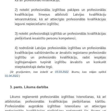
kā arī profesionālo kvalifikāciju;
2) noteikt profesionālās izglītības pakāpes un profesionālās
kvalifikācijas līmeņus atbilstoši Latvijas kvalifikāciju
ietvarstruktūrai, kā arī attiecīgās profesionālās kvalifikācijas
ieguvei nepieciešamo izglītību;
3) noteikt profesionālajā izglītībā un profesionālās kvalifikācijas
piešķiršanā iesaistīto personu kompetenci;
4) nodrošināt Latvijas profesionālās izglītības un profesionālās
kvalifikācijas salīdzināmību ar ārvalstīs iegūstamo profesionālo
izglītību un profesionālo kvalifikāciju, radot iespējas
izglītojamajiem turpināt izglītību ārvalstīs un konkurēt
starptautiskajā darba tirgū.
(Ar grozījumiem, kas izdarīti ar
03.03.2022
. likumu, kas stājas spēkā
01.04.2022.
)
3. pants. Likuma darbība
Likums reglamentē profesionālās izglītības īstenošanas, kā arī
atbilstošas profesionālās kvalifikācijas piešķiršanas kārtību.
Profesionālās augstākās izglītības īstenošanu un attiecīgas
profesionālās kvalifikācijas piešķiršanu reglamentē šis likums un