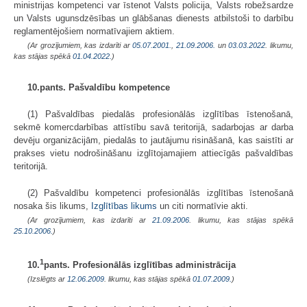
ministrijas kompetenci var īstenot Valsts policija, Valsts robežsardze
un Valsts ugunsdzēsības un glābšanas dienests atbilstoši to darbību
reglamentējošiem normatīvajiem aktiem.
(Ar grozījumiem, kas izdarīti ar
05.07.2001.
,
21.09.2006.
un
03.03.2022
. likumu,
kas stājas spēkā
01.04.2022.
)
10.pants. Pašvaldību kompetence
(1) Pašvaldības piedalās profesionālās izglītības īstenošanā,
sekmē komercdarbības attīstību savā teritorijā, sadarbojas ar darba
devēju organizācijām, piedalās to jautājumu risināšanā, kas saistīti ar
prakses vietu nodrošināšanu izglītojamajiem attiecīgās pašvaldības
teritorijā.
(2) Pašvaldību kompetenci profesionālās izglītības īstenošanā
nosaka šis likums,
Izglītības likums
un citi normatīvie akti.
(Ar grozījumiem, kas izdarīti ar
21.09.2006
. likumu, kas stājas spēkā
25.10.2006.
)
1
10.
pants. Profesionālās izglītības administrācija
(Izslēgts ar
12.06.2009
. likumu, kas stājas spēkā
01.07.2009.
)