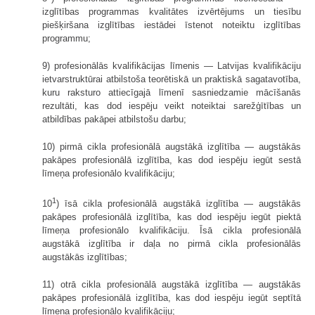
izglītības programmas kvalitātes izvērtējums un tiesību
piešķiršana izglītības iestādei īstenot noteiktu izglītības
programmu;
9) profesionālās kvalifikācijas līmenis — Latvijas kvalifikāciju
ietvarstruktūrai atbilstoša teorētiskā un praktiskā sagatavotība,
kuru raksturo attiecīgajā līmenī sasniedzamie mācīšanās
rezultāti, kas dod iespēju veikt noteiktai sarežģītības un
atbildības pakāpei atbilstošu darbu;
10) pirmā cikla profesionālā augstākā izglītība — augstākās
pakāpes profesionālā izglītība, kas dod iespēju iegūt sestā
līmeņa profesionālo kvalifikāciju;
1
10
) īsā cikla profesionālā augstākā izglītība — augstākās
pakāpes profesionālā izglītība, kas dod iespēju iegūt piektā
līmeņa profesionālo kvalifikāciju. Īsā cikla profesionālā
augstākā izglītība ir daļa no pirmā cikla profesionālās
augstākās izglītības;
11) otrā cikla profesionālā augstākā izglītība — augstākās
pakāpes profesionālā izglītība, kas dod iespēju iegūt septītā
līmeņa profesionālo kvalifikāciju;