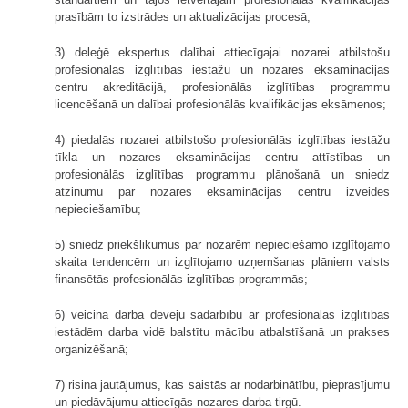
prasībām to izstrādes un aktualizācijas procesā;
3) deleģē ekspertus dalībai attiecīgajai nozarei atbilstošu
profesionālās izglītības iestāžu un nozares eksaminācijas
centru akreditācijā, profesionālās izglītības programmu
licencēšanā un dalībai profesionālās kvalifikācijas eksāmenos;
4) piedalās nozarei atbilstošo profesionālās izglītības iestāžu
tīkla un nozares eksaminācijas centru attīstības un
profesionālās izglītības programmu plānošanā un sniedz
atzinumu par nozares eksaminācijas centru izveides
nepieciešamību;
5) sniedz priekšlikumus par nozarēm nepieciešamo izglītojamo
skaita tendencēm un izglītojamo uzņemšanas plāniem valsts
finansētās profesionālās izglītības programmās;
6) veicina darba devēju sadarbību ar profesionālās izglītības
iestādēm darba vidē balstītu mācību atbalstīšanā un prakses
organizēšanā;
7) risina jautājumus, kas saistās ar nodarbinātību, pieprasījumu
un piedāvājumu attiecīgās nozares darba tirgū.