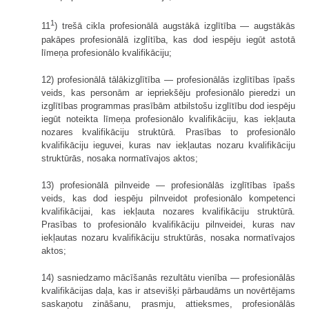
1
11
) trešā cikla profesionālā augstākā izglītība — augstākās
pakāpes profesionālā izglītība, kas dod iespēju iegūt astotā
līmeņa profesionālo kvalifikāciju;
12) profesionālā tālākizglītība — profesionālās izglītības īpašs
veids, kas personām ar iepriekšēju profesionālo pieredzi un
izglītības programmas prasībām atbilstošu izglītību dod iespēju
iegūt noteikta līmeņa profesionālo kvalifikāciju, kas iekļauta
nozares kvalifikāciju struktūrā. Prasības to profesionālo
kvalifikāciju ieguvei, kuras nav iekļautas nozaru kvalifikāciju
struktūrās, nosaka normatīvajos aktos;
13) profesionālā pilnveide — profesionālās izglītības īpašs
veids, kas dod iespēju pilnveidot profesionālo kompetenci
kvalifikācijai, kas iekļauta nozares kvalifikāciju struktūrā.
Prasības to profesionālo kvalifikāciju pilnveidei, kuras nav
iekļautas nozaru kvalifikāciju struktūrās, nosaka normatīvajos
aktos;
14) sasniedzamo mācīšanās rezultātu vienība — profesionālās
kvalifikācijas daļa, kas ir atsevišķi pārbaudāms un novērtējams
saskaņotu zināšanu, prasmju, attieksmes, profesionālās