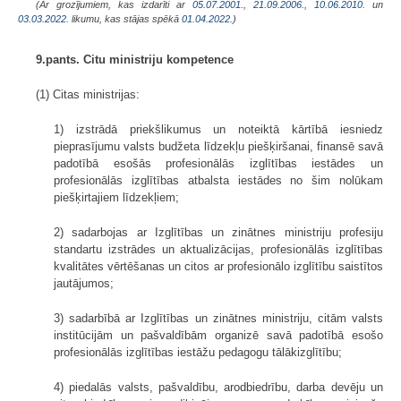
(Ar grozījumiem, kas izdarīti ar
05.07.2001.
,
21.09.2006.
,
10.06.2010.
un
03.03.2022
. likumu, kas stājas spēkā
01.04.2022.
)
9.pants. Citu ministriju kompetence
(1) Citas ministrijas:
1) izstrādā priekšlikumus un noteiktā kārtībā iesniedz
pieprasījumu valsts budžeta līdzekļu piešķiršanai, finansē savā
padotībā esošās profesionālās izglītības iestādes un
profesionālās izglītības atbalsta iestādes no šim nolūkam
piešķirtajiem līdzekļiem;
2) sadarbojas ar Izglītības un zinātnes ministriju profesiju
standartu izstrādes un aktualizācijas, profesionālās izglītības
kvalitātes vērtēšanas un citos ar profesionālo izglītību saistītos
jautājumos;
3) sadarbībā ar Izglītības un zinātnes ministriju, citām valsts
institūcijām un pašvaldībām organizē savā padotībā esošo
profesionālās izglītības iestāžu pedagogu tālākizglītību;
4) piedalās valsts, pašvaldību, arodbiedrību, darba devēju un