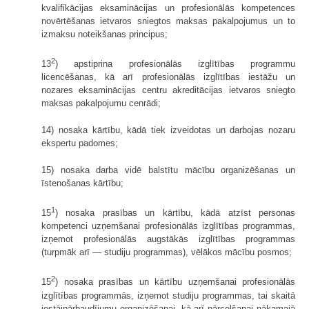
kvalifikācijas eksaminācijas un profesionālās kompetences
novērtēšanas ietvaros sniegtos maksas pakalpojumus un to
izmaksu noteikšanas principus;
2
13
) apstiprina profesionālās izglītības programmu
licencēšanas, kā arī profesionālās izglītības iestāžu un
nozares eksaminācijas centru akreditācijas ietvaros sniegto
maksas pakalpojumu cenrādi;
14) nosaka kārtību, kādā tiek izveidotas un darbojas nozaru
ekspertu padomes;
15) nosaka darba vidē balstītu mācību organizēšanas un
īstenošanas kārtību;
1
15
) nosaka prasības un kārtību, kādā atzīst personas
kompetenci uzņemšanai profesionālās izglītības programmas,
izņemot profesionālās augstākās izglītības programmas
(turpmāk arī — studiju programmas), vēlākos mācību posmos;
2
15
) nosaka prasības un kārtību uzņemšanai profesionālās
izglītības programmās, izņemot studiju programmas, tai skaitā
iestājpārbaudījumu organizēšanai, kā arī pārcelšanai nākamajā