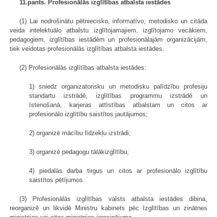
11.pants. Profesionālās izglītības atbalsta iestādes
(1) Lai nodrošinātu pētniecisko, informatīvo, metodisko un citāda
veida intelektuālo atbalstu izglītojamajiem, izglītojamo vecākiem,
pedagogiem, izglītības iestādēm un profesionālajām organizācijām,
tiek veidotas profesionālās izglītības atbalsta iestādes.
(2) Profesionālās izglītības atbalsta iestādes:
1) sniedz organizatorisku un metodisku palīdzību profesiju
standartu izstrādē, izglītības programmu izstrādē un
īstenošanā, karjeras attīstības atbalstam un citos ar
profesionālo izglītību saistītos jautājumos;
2) organizē mācību līdzekļu izstrādi;
3) organizē pedagogu tālākizglītību;
4) piedalās darba tirgus un citos ar profesionālo izglītību
saistītos pētījumos.
(3) Profesionālās izglītības valsts atbalsta iestādes dibina,
reorganizē un likvidē Ministru kabinets pēc Izglītības un zinātnes