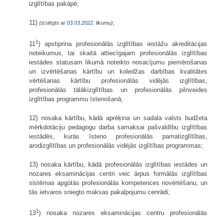
izglītības pakāpē;
11)
;
(izslēgts ar
03.03.2022
. likumu)
1
11
) apstiprina profesionālās izglītības iestāžu akreditācijas
noteikumus, tai skaitā attiecīgajam profesionālās izglītības
iestādes statusam likumā noteikto nosacījumu piemērošanas
un izvērtēšanas kārtību un koledžas darbības kvalitātes
vērtēšanas kārtību profesionālās vidējās izglītības,
profesionālās tālākizglītības un profesionālās pilnveides
izglītības programmu īstenošanā;
12) nosaka kārtību, kādā aprēķina un sadala valsts budžeta
mērķdotāciju pedagogu darba samaksai pašvaldību izglītības
iestādēs, kurās īsteno profesionālās pamatizglītības,
arodizglītības un profesionālās vidējās izglītības programmas;
13) nosaka kārtību, kādā profesionālās izglītības iestādes un
nozares eksaminācijas centri veic ārpus formālās izglītības
sistēmas apgūtās profesionālās kompetences novērtēšanu, un
tās ietvaros sniegto maksas pakalpojumu cenrādi;
1
13
) nosaka nozares eksaminācijas centru profesionālās