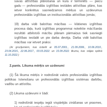
savas attīstības plānošanai un kura ir terminēts — piecu
gadu — profesionālās izglītības iestādes attīstības plāns, kas
ietver konkrētus sasniedzamos mērķus un uzdevumus
profesionālās izglītības un institucionālās attīstības jomās;
19) darba vidē balstītas mācības — klātienes izglītības
procesa daļa, kurā izglītības programmai noteiktie mācīšanās
rezultāti atbilstoši mācību plānam pārmaiņus tiek sasniegti
izglītības iestādē un pie darba devēja. Darba vidē balstītas
mācības var ietvert praksi.
(Ar grozījumiem, kas izdarīti ar
05.07.2001.
,
21.09.2006.
,
10.06.2010.
,
23.04.2015.
,
22.06.2017.
,
03.03.2022.
un
15.09.2022
. likumu, kas stājas spēkā
11.10.2022.
)
2.pants. Likuma mērķis un uzdevumi
(1) Šā likuma mērķis ir nodrošināt valsts profesionālās izglītības
politikas īstenošanu un profesionālās izglītības sistēmas darbību,
vadību un attīstību.
(2) Likuma uzdevumi ir šādi:
1) nodrošināt iespēju iegūt vispārējās zināšanas un prasmes,