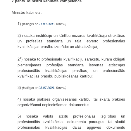
7.pants. Ministru kabineta kompetence
Ministru kabinets:
1)
;
(izslēgts ar
21.09.2006
. likumu)
2) nosaka institūciju un kārtību nozares kvalifikāciju struktūras
un profesijas standarta un tajā ietverto profesionālās
kvalifikācijas prasību izstrādei un aktualizācijai;
1
2
) nosaka to profesionālo kvalifikāciju sarakstu, kurām obligāti
piemērojamas profesijas standartā ietvertās attiecīgās
profesionālās kvalifikācijas prasības, un profesionālās
kvalifikācijas prasību publiskošanas kārtību;
3)
;
(izslēgts ar
05.07.2001
. likumu)
4) nosaka prakses organizēšanas kārtību, tai skaitā prakses
organizēšanai nepieciešamos dokumentus;
5) nosaka valsts atzītu profesionālās izglītības un
profesionālās kvalifikācijas dokumentu paraugus, tai skaitā
profesionālās kvalifikācijas daļas apguves dokumentu