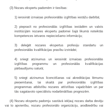
(3) Nozaru ekspertu padomēm ir tiesības:
1) ierosināt izmaiņas profesionālās izglītības iestāžu darbībā;
2) pieprasīt no profesionālās izglītības iestādēm un valsts
institūcijām nozares ekspertu padomei šajā likumā noteiktās
kompetences ietvaros nepieciešamo informāciju;
3) deleģēt nozares ekspertus profesiju standartu un
profesionālās kvalifikācijas prasību izstrādei;
4) sniegt atzinumus un ierosināt izmaiņas profesionālās
izglītības programmu un profesionālās kvalifikācijas
pārbaudījumu saturā;
5) sniegt atzinumus licencēšanas vai akreditācijas lēmumu
pieņemšanai, tai skaitā par profesionālās izglītības
programmas atbilstību nozares attīstības vajadzībām un par
tās sagatavoto speciālistu nodarbinātības prognozēm.
(4) Nozaru ekspertu padomju sastāvā iekļauj nozaru darba devēju
vai to apvienību, nozaru profesionālo organizāciju, arodbiedrību vai