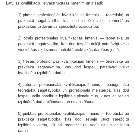
Latvijas kvalifikāciju ietvarstruktūras līmenim un ir šādi:
1) pirmais profesionālās kvalifikācijas līmenis — teorētiskā un
praktiskā sagatavotība, kas dod iespēju veikt elementārus
praktiskus uzdevumus speciālista uzraudzībā;
2) otrais profesionālās kvalifikācijas līmenis — teorētiskā un
praktiskā sagatavotība, kas dod iespēju daļēji patstāvīgi veikt
vienkāršus uzdevumus noteiktā praktiskās darbības jomā;
3) trešais profesionālās kvalifikācijas līmenis — teorētiskā un
praktiskā sagatavotība, kas dod iespēju patstāvīgi veikt
kvalificētu izpildītāja darbu;
4) ceturtais profesionālās kvalifikācijas līmenis — paaugstināta
teorētiskā sagatavotība un profesionālā meistarība, kas dod
iespēju veikt noteiktus izpildītāja pienākumus, kuros ietilpst arī
izpildāmā darba plānošana un organizēšana;
5) piektais profesionālās kvalifikācijas līmenis — teorētiskā un
praktiskā sagatavotība, kas dod iespēju veikt sarežģītu
izpildītāja darbu, kā arī organizēt un vadīt citu speciālistu
darbu;