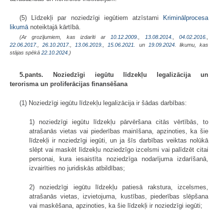
(5) Līdzekļi par noziedzīgi iegūtiem atzīstami
Kriminālprocesa
likumā
noteiktajā kārtībā.
(Ar grozījumiem, kas izdarīti ar
10.12.2009.
,
13.08.2014.
,
04.02.2016.
,
22.06.2017.
,
26.10.2017.
,
13.06.2019.
,
15.06.2021.
un
19.09.2024
. likumu, kas
stājas spēkā
22.10.2024.
)
5.pants. Noziedzīgi iegūtu līdzekļu legalizācija un
terorisma un proliferācijas finansēšana
(1) Noziedzīgi iegūtu līdzekļu legalizācija ir šādas darbības:
1) noziedzīgi iegūtu līdzekļu pārvēršana citās vērtībās, to
atrašanās vietas vai piederības mainīšana, apzinoties, ka šie
līdzekļi ir noziedzīgi iegūti, un ja šīs darbības veiktas nolūkā
slēpt vai maskēt līdzekļu noziedzīgo izcelsmi vai palīdzēt citai
personai, kura iesaistīta noziedzīga nodarījuma izdarīšanā,
izvairīties no juridiskās atbildības;
2) noziedzīgi iegūtu līdzekļu patiesā rakstura, izcelsmes,
atrašanās vietas, izvietojuma, kustības, piederības slēpšana
vai maskēšana, apzinoties, ka šie līdzekļi ir noziedzīgi iegūti;