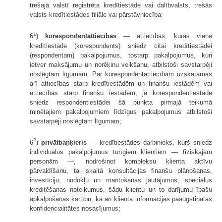
trešajā valstī reģistrēta kredītiestāde vai dalībvalsts, trešās
valsts kredītiestādes filiāle vai pārstāvniecība;
1
6
)
korespondentattiecības
— attiecības, kurās viena
kredītiestāde (korespondents) sniedz citai kredītiestādei
(respondentam) pakalpojumus, tostarp pakalpojumus, kuri
ietver maksājumu un norēķinu veikšanu, atbilstoši savstarpēji
noslēgtam līgumam. Par korespondentattiecībām uzskatāmas
arī attiecības starp kredītiestādēm un finanšu iestādēm vai
attiecības starp finanšu iestādēm, ja korespondentiestāde
sniedz respondentiestādei šā punkta pirmajā teikumā
minētajiem pakalpojumiem līdzīgus pakalpojumus atbilstoši
savstarpēji noslēgtam līgumam;
2
6
)
privātbaņķieris
— kredītiestādes darbinieks, kurš sniedz
individuālus pakalpojumus turīgiem klientiem — fiziskajām
personām —, nodrošinot kompleksu klienta aktīvu
pārvaldīšanu, tai skaitā konsultācijas finanšu plānošanas,
investīciju, nodokļu un mantošanas jautājumos, speciālus
kreditēšanas noteikumus, šādu klientu un to darījumu īpašu
apkalpošanas kārtību, kā arī klienta informācijas paaugstinātas
konfidencialitātes nosacījumus;