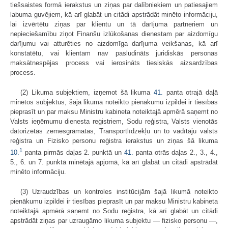
tiešsaistes formā ierakstus un ziņas par dalībniekiem un patiesajiem
labuma guvējiem, kā arī glabāt un citādi apstrādāt minēto informāciju,
lai izvērtētu ziņas par klientu un tā darījuma partneriem un
nepieciešamību ziņot Finanšu izlūkošanas dienestam par aizdomīgu
darījumu vai atturēties no aizdomīga darījuma veikšanas, kā arī
konstatētu, vai klientam nav pasludināts juridiskās personas
maksātnespējas process vai ierosināts tiesiskās aizsardzības
process.
(2) Likuma subjektiem, izņemot šā likuma
41.
panta otrajā daļā
minētos subjektus, šajā likumā noteikto pienākumu izpildei ir tiesības
pieprasīt un par maksu Ministru kabineta noteiktajā apmērā saņemt no
Valsts ieņēmumu dienesta reģistriem, Sodu reģistra, Valsts vienotās
datorizētās zemesgrāmatas, Transportlīdzekļu un to vadītāju valsts
reģistra un Fizisko personu reģistra ierakstus un ziņas šā likuma
1
10.
panta pirmās daļas 2. punktā un
41.
panta otrās daļas 2., 3., 4.,
5., 6. un 7. punktā minētajā apjomā, kā arī glabāt un citādi apstrādāt
minēto informāciju.
(3) Uzraudzības un kontroles institūcijām šajā likumā noteikto
pienākumu izpildei ir tiesības pieprasīt un par maksu Ministru kabineta
noteiktajā apmērā saņemt no Sodu reģistra, kā arī glabāt un citādi
apstrādāt ziņas par uzraugāmo likuma subjektu — fizisko personu —,