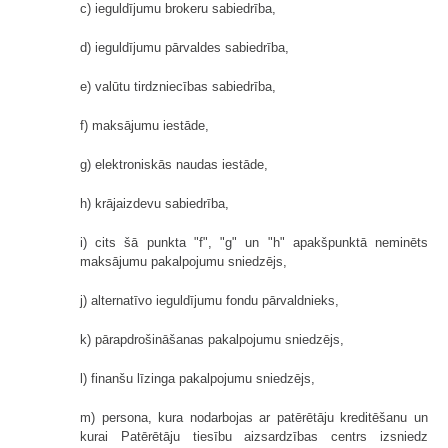
c) ieguldījumu brokeru sabiedrība,
d) ieguldījumu pārvaldes sabiedrība,
e) valūtu tirdzniecības sabiedrība,
f) maksājumu iestāde,
g) elektroniskās naudas iestāde,
h) krājaizdevu sabiedrība,
i) cits šā punkta "f", "g" un "h" apakšpunktā neminēts
maksājumu pakalpojumu sniedzējs,
j) alternatīvo ieguldījumu fondu pārvaldnieks,
k) pārapdrošināšanas pakalpojumu sniedzējs,
l) finanšu līzinga pakalpojumu sniedzējs,
m) persona, kura nodarbojas ar patērētāju kreditēšanu un
kurai Patērētāju tiesību aizsardzības centrs izsniedz