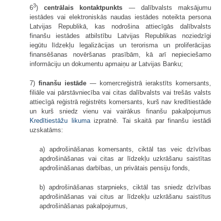
3
6
)
centrālais kontaktpunkts
— dalībvalsts maksājumu
iestādes vai elektroniskās naudas iestādes noteikta persona
Latvijas Republikā, kas nodrošina attiecīgās dalībvalsts
finanšu iestādes atbilstību Latvijas Republikas noziedzīgi
iegūtu līdzekļu legalizācijas un terorisma un proliferācijas
finansēšanas novēršanas prasībām, kā arī nepieciešamo
informāciju un dokumentu apmaiņu ar Latvijas Banku;
7)
finanšu iestāde
— komercreģistrā ierakstīts komersants,
filiāle vai pārstāvniecība vai citas dalībvalsts vai trešās valsts
attiecīgā reģistrā reģistrēts komersants, kurš nav kredītiestāde
un kurš sniedz vienu vai vairākus finanšu pakalpojumus
Kredītiestāžu likuma
izpratnē. Tai skaitā par finanšu iestādi
uzskatāms:
a) apdrošināšanas komersants, ciktāl tas veic dzīvības
apdrošināšanas vai citas ar līdzekļu uzkrāšanu saistītas
apdrošināšanas darbības, un privātais pensiju fonds,
b) apdrošināšanas starpnieks, ciktāl tas sniedz dzīvības
apdrošināšanas vai citus ar līdzekļu uzkrāšanu saistītus
apdrošināšanas pakalpojumus,