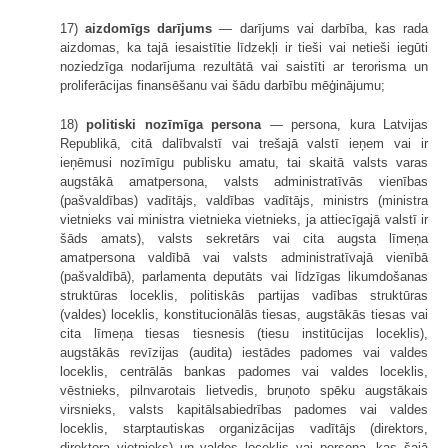
17)
aizdomīgs darījums
— darījums vai darbība, kas rada
aizdomas, ka tajā iesaistītie līdzekļi ir tieši vai netieši iegūti
noziedzīga nodarījuma rezultātā vai saistīti ar terorisma un
proliferācijas finansēšanu vai šādu darbību mēģinājumu;
18)
politiski nozīmīga persona
— persona, kura Latvijas
Republikā, citā dalībvalstī vai trešajā valstī ieņem vai ir
ieņēmusi nozīmīgu publisku amatu, tai skaitā valsts varas
augstākā amatpersona, valsts administratīvās vienības
(pašvaldības) vadītājs, valdības vadītājs, ministrs (ministra
vietnieks vai ministra vietnieka vietnieks, ja attiecīgajā valstī ir
šāds amats), valsts sekretārs vai cita augsta līmeņa
amatpersona valdībā vai valsts administratīvajā vienībā
(pašvaldībā), parlamenta deputāts vai līdzīgas likumdošanas
struktūras loceklis, politiskās partijas vadības struktūras
(valdes) loceklis, konstitucionālās tiesas, augstākās tiesas vai
cita līmeņa tiesas tiesnesis (tiesu institūcijas loceklis),
augstākās revīzijas (audita) iestādes padomes vai valdes
loceklis, centrālās bankas padomes vai valdes loceklis,
vēstnieks, pilnvarotais lietvedis, bruņoto spēku augstākais
virsnieks, valsts kapitālsabiedrības padomes vai valdes
loceklis, starptautiskas organizācijas vadītājs (direktors,
direktora vietnieks) un valdes loceklis vai persona, kas šajā