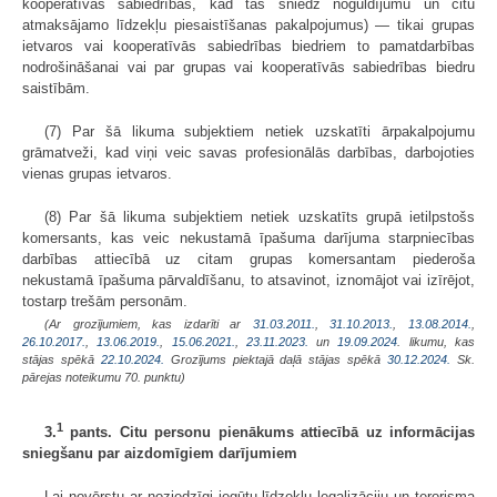
kooperatīvās sabiedrības, kad tās sniedz noguldījumu un citu
atmaksājamo līdzekļu piesaistīšanas pakalpojumus) — tikai grupas
ietvaros vai kooperatīvās sabiedrības biedriem to pamatdarbības
nodrošināšanai vai par grupas vai kooperatīvās sabiedrības biedru
saistībām.
(7) Par šā likuma subjektiem netiek uzskatīti ārpakalpojumu
grāmatveži, kad viņi veic savas profesionālās darbības, darbojoties
vienas grupas ietvaros.
(8) Par šā likuma subjektiem netiek uzskatīts grupā ietilpstošs
komersants, kas veic nekustamā īpašuma darījuma starpniecības
darbības attiecībā uz citam grupas komersantam piederoša
nekustamā īpašuma pārvaldīšanu, to atsavinot, iznomājot vai izīrējot,
tostarp trešām personām.
(Ar grozījumiem, kas izdarīti ar
31.03.2011.
,
31.10.2013.
,
13.08.2014.
,
26.10.2017.
,
13.06.2019.
,
15.06.2021.
,
23.11.2023.
un
19.09.2024
. likumu, kas
stājas spēkā
22.10.2024.
Grozījums piektajā daļā stājas spēkā
30.12.2024.
Sk.
pārejas noteikumu 70. punktu)
1
3.
pants. Citu personu pienākums attiecībā uz informācijas
sniegšanu par aizdomīgiem darījumiem
Lai novērstu ar noziedzīgi iegūtu līdzekļu legalizāciju un terorisma