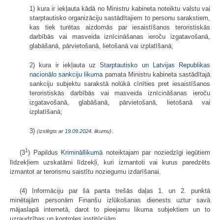
1) kura ir iekļauta kādā no Ministru kabineta noteiktu valstu vai
starptautisko organizāciju sastādītajiem to personu sarakstiem,
kas tiek turētas aizdomās par iesaistīšanos teroristiskās
darbībās vai masveida iznīcināšanas ieroču izgatavošanā,
glabāšanā, pārvietošanā, lietošanā vai izplatīšanā;
2) kura ir iekļauta uz
Starptautisko un Latvijas Republikas
nacionālo sankciju likuma
pamata Ministru kabineta sastādītajā
sankciju subjektu sarakstā nolūkā cīnīties pret iesaistīšanos
teroristiskās darbībās vai masveida iznīcināšanas ieroču
izgatavošanā, glabāšanā, pārvietošanā, lietošanā vai
izplatīšanā;
3)
.
(izslēgts ar
19.09.2024
. likumu)
1
(3
) Papildus
Krimināllikumā
noteiktajam par noziedzīgi iegūtiem
līdzekļiem uzskatāmi līdzekļi, kuri izmantoti vai kurus paredzēts
izmantot ar terorismu saistītu noziegumu izdarīšanai.
(4) Informāciju par šā panta trešās daļas 1. un 2. punktā
minētajām personām Finanšu izlūkošanas dienests uztur savā
mājaslapā internetā, darot to pieejamu likuma subjektiem un to
uzraudzības un kontroles institūcijām.