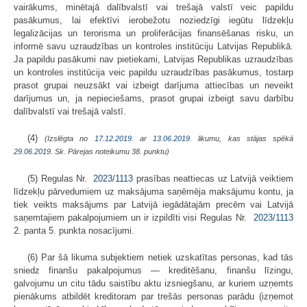
vairākums, minētajā dalībvalstī vai trešajā valstī veic papildu
pasākumus, lai efektīvi ierobežotu noziedzīgi iegūtu līdzekļu
legalizācijas un terorisma un proliferācijas finansēšanas risku, un
informē savu uzraudzības un kontroles institūciju Latvijas Republikā.
Ja papildu pasākumi nav pietiekami, Latvijas Republikas uzraudzības
un kontroles institūcija veic papildu uzraudzības pasākumus, tostarp
prasot grupai neuzsākt vai izbeigt darījuma attiecības un neveikt
darījumus un, ja nepieciešams, prasot grupai izbeigt savu darbību
dalībvalstī vai trešajā valstī.
(4)
(Izslēgta no
17.12.2019.
ar
13.06.2019
. likumu, kas stājas spēkā
29.06.2019.
Sk. Pārejas noteikumu 38. punktu)
(5) Regulas Nr.
2023/1113
prasības neattiecas uz Latvijā veiktiem
līdzekļu pārvedumiem uz maksājuma saņēmēja maksājumu kontu, ja
tiek veikts maksājums par Latvijā iegādātajām precēm vai Latvijā
saņemtajiem pakalpojumiem un ir izpildīti visi Regulas Nr.
2023/1113
2. panta 5. punkta nosacījumi.
(6) Par šā likuma subjektiem netiek uzskatītas personas, kad tās
sniedz finanšu pakalpojumus — kreditēšanu, finanšu līzingu,
galvojumu un citu tādu saistību aktu izsniegšanu, ar kuriem uzņemts
pienākums atbildēt kreditoram par trešās personas parādu (izņemot