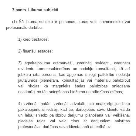
3.pants. Likuma subjekti
(1) Šā likuma subjekti ir personas, kuras veic saimniecisko vai
profesionālo darbību:
1) kredītiestādes;
2) finanšu iestādes;
3) ārpakalpojuma grāmatveži, zvērināti revidenti, zvērinātu
revidentu komercsabiedrības un nodokļu konsultanti, kā arī
jebkura cita persona, kas apņemas sniegt palīdzību nodokļu
jautājumos (piemēram, konsultācijas vai materiālu palīdzību)
vai rīkojas kā starpnieks šādas palīdzības sniegšanā
neatkarīgi no tās sniegšanas biežuma un atlīdzības esības;
4) zvērināti notāri, zvērināti advokāti, citi neatkarīgi juridisko
pakalpojumu sniedzēji, kad tie, darbojoties savu klientu vārdā
un labā, sniedz palīdzību darījumu plānošanā vai veikšanā,
piedalās tajos vai veic citas ar darījumiem saistītas
profesionālas darbības sava klienta labā attiecībā uz: