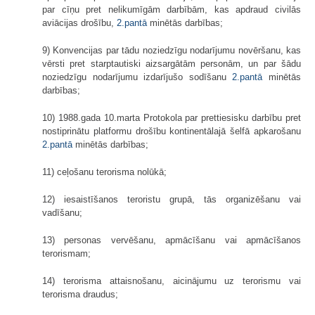
par cīņu pret nelikumīgām darbībām, kas apdraud civilās
aviācijas drošību,
2.pantā
minētās darbības;
9) Konvencijas par tādu noziedzīgu nodarījumu novēršanu, kas
vērsti pret starptautiski aizsargātām personām, un par šādu
noziedzīgu nodarījumu izdarījušo sodīšanu
2.pantā
minētās
darbības;
10) 1988.gada 10.marta Protokola par prettiesisku darbību pret
nostiprinātu platformu drošību kontinentālajā šelfā apkarošanu
2.pantā
minētās darbības;
11) ceļošanu terorisma nolūkā;
12) iesaistīšanos teroristu grupā, tās organizēšanu vai
vadīšanu;
13) personas vervēšanu, apmācīšanu vai apmācīšanos
terorismam;
14) terorisma attaisnošanu, aicinājumu uz terorismu vai
terorisma draudus;