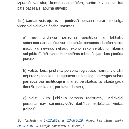
izpratnē, vai starp komercsabiedrībām, kurām ir viens un tas
pats patiesais labuma guvējs;
1
15
)
čaulas veidojums
— juridiskā persona, kurai raksturīga
viena vai vairākas šādas pazīmes:
a) nav juridiskās personas saistības ar faktisku
saimniecisko darbību vai juridiskās personas darbība veido
mazu vai neveido nekādu ekonomisko vērtību un likuma
subjekta rīcībā nav dokumentāras informācijas, kas pierāda
pretējo,
b) valstī, kurā juridiskā persona reģistrēta, normatīvie akti
neparedz pienākumu sagatavot un iesniegt attiecīgās valsts
pārraudzības institūcijām finanšu pārskatus, tai skaitā gada
finanšu pārskatus, par savu darbību,
c) valstī, kurā juridiskā persona reģistrēta, juridiskajai
personai nav saimnieciskās darbības veikšanas vietas
(telpas);
16)
(izslēgts no
17.12.2019.
ar
13.06.2019
. likumu, kas stājas spēkā
29.06.2019.
Sk. Pārejas noteikumu 38. punktu);