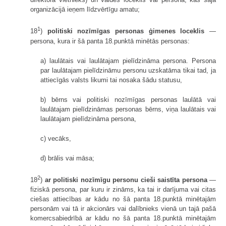
organizācijā ieņem līdzvērtīgu amatu;
1
18
)
politiski nozīmīgas personas ģimenes loceklis
—
persona, kura ir šā panta 18.punktā minētās personas:
a) laulātais vai laulātajam pielīdzināma persona. Persona
par laulātajam pielīdzināmu personu uzskatāma tikai tad, ja
attiecīgās valsts likumi tai nosaka šādu statusu,
b) bērns vai politiski nozīmīgas personas laulātā vai
laulātajam pielīdzināmas personas bērns, viņa laulātais vai
laulātajam pielīdzināma persona,
c) vecāks,
d) brālis vai māsa;
2
18
)
ar politiski nozīmīgu personu cieši saistīta persona
—
fiziskā persona, par kuru ir zināms, ka tai ir darījuma vai citas
ciešas attiecības ar kādu no šā panta 18.punktā minētajām
personām vai tā ir akcionārs vai dalībnieks vienā un tajā pašā
komercsabiedrībā ar kādu no šā panta 18.punktā minētajām