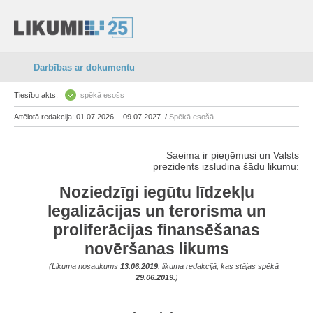
Darbības ar dokumentu
Tiesību akts:
spēkā esošs
Attēlotā redakcija: 01.07.2026. - 09.07.2027. /
Spēkā esošā
Saeima ir pieņēmusi un Valsts
prezidents izsludina šādu likumu:
Noziedzīgi iegūtu līdzekļu
legalizācijas un terorisma un
proliferācijas finansēšanas
novēršanas likums
(Likuma nosaukums
13.06.2019
. likuma redakcijā, kas stājas spēkā
29.06.2019.
)