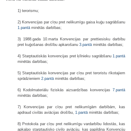
1) terorismu;
2) Konvencijas par cīņu pret nelikumīgu gaisa kuģu sagrābšanu
1.pantā
minētās darbības;
3) 1988.gada 10.marta Konvencijas par prettiesisku darbību
pret kuģošanas drošību apkarošanu
3.pantā
minētās darbības;
4) Starptautiskās konvencijas pret ķīlnieku sagrābšanu
1.pantā
minētās darbības;
5) Starptautiskās konvencijas par cīņu pret teroristu rīkotajiem
sprādzieniem
2.pantā
minētās darbības;
6) Kodolmateriālu fiziskās aizsardzības konvencijas
7.pantā
minētās darbības;
7) Konvencijas par cīņu pret nelikumīgām darbībām, kas
apdraud civilās aviācijas drošību,
1.pantā
minētās darbības;
8) Protokola par cīņu pret nelikumīgu vardarbību lidostās, kas
apkalpo starptautisko civilo aviāciju, kas papildina Konvenciju