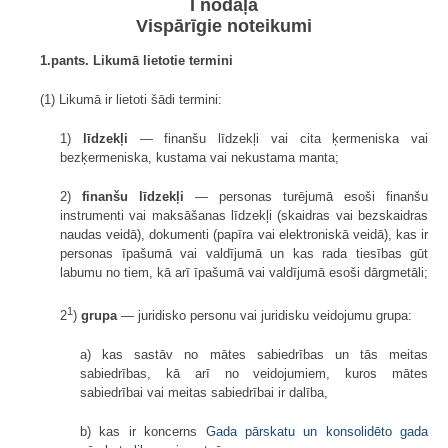
I nodaļa
Vispārīgie noteikumi
1.pants. Likumā lietotie termini
(1) Likumā ir lietoti šādi termini:
1)
līdzekļi
— finanšu līdzekļi vai cita ķermeniska vai
bezķermeniska, kustama vai nekustama manta;
2)
finanšu līdzekļi
— personas turējumā esoši finanšu
instrumenti vai maksāšanas līdzekļi (skaidras vai bezskaidras
naudas veidā), dokumenti (papīra vai elektroniskā veidā), kas ir
personas īpašumā vai valdījumā un kas rada tiesības gūt
labumu no tiem, kā arī īpašumā vai valdījumā esoši dārgmetāli;
1
2
)
grupa
— juridisko personu vai juridisku veidojumu grupa:
a) kas sastāv no mātes sabiedrības un tās meitas
sabiedrības, kā arī no veidojumiem, kuros mātes
sabiedrībai vai meitas sabiedrībai ir dalība,
b) kas ir koncerns
Gada pārskatu un konsolidēto gada