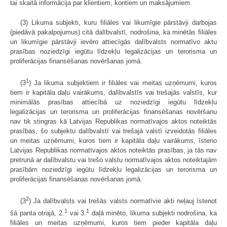
tai skaitā informācija par klientiem, kontiem un maksājumiem.
(3) Likuma subjekti, kuru filiāles vai likumīgie pārstāvji darbojas
(piedāvā pakalpojumus) citā dalībvalstī, nodrošina, ka minētās filiāles
un likumīgie pārstāvji ievēro attiecīgās dalībvalsts normatīvo aktu
prasības noziedzīgi iegūtu līdzekļu legalizācijas un terorisma un
proliferācijas finansēšanas novēršanas jomā.
1
(3
) Ja likuma subjektiem ir filiāles vai meitas uzņēmumi, kuros
tiem ir kapitāla daļu vairākums, dalībvalstīs vai trešajās valstīs, kur
minimālās prasības attiecībā uz noziedzīgi iegūtu līdzekļu
legalizācijas un terorisma un proliferācijas finansēšanas novēršanu
nav tik stingras kā Latvijas Republikas normatīvajos aktos noteiktās
prasības, šo subjektu dalībvalstī vai trešajā valstī izveidotās filiāles
un meitas uzņēmumi, kuros tiem ir kapitāla daļu vairākums, īsteno
Latvijas Republikas normatīvajos aktos noteiktās prasības, ja tās nav
pretrunā ar dalībvalstu vai trešo valstu normatīvajos aktos noteiktajām
prasībām noziedzīgi iegūtu līdzekļu legalizācijas un terorisma un
proliferācijas finansēšanas novēršanas jomā.
2
(3
) Ja dalībvalsts vai trešās valsts normatīvie akti neļauj īstenot
1
1
šā panta otrajā, 2.
vai 3.
daļā minēto, likuma subjekti nodrošina, ka
filiāles un meitas uzņēmumi, kuros tiem pieder kapitāla daļu