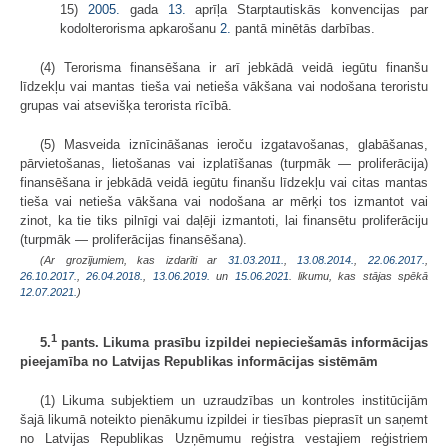
15)
2005.
gada
13.
aprīļa Starptautiskās konvencijas par
kodolterorisma apkarošanu
2.
pantā minētās darbības.
(4) Terorisma finansēšana ir arī jebkādā veidā iegūtu finanšu
līdzekļu vai mantas tieša vai netieša vākšana vai nodošana teroristu
grupas vai atsevišķa terorista rīcībā.
(5) Masveida iznīcināšanas ieroču izgatavošanas, glabāšanas,
pārvietošanas, lietošanas vai izplatīšanas (turpmāk — proliferācija)
finansēšana ir jebkādā veidā iegūtu finanšu līdzekļu vai citas mantas
tieša vai netieša vākšana vai nodošana ar mērķi tos izmantot vai
zinot, ka tie tiks pilnīgi vai daļēji izmantoti, lai finansētu proliferāciju
(turpmāk — proliferācijas finansēšana).
(Ar grozījumiem, kas izdarīti ar
31.03.2011.
,
13.08.2014.
,
22.06.2017.
,
26.10.2017.
,
26.04.2018.
,
13.06.2019.
un
15.06.2021
. likumu, kas stājas spēkā
12.07.2021.
)
1
5.
pants. Likuma prasību izpildei nepieciešamās informācijas
pieejamība no Latvijas Republikas informācijas sistēmām
(1) Likuma subjektiem un uzraudzības un kontroles institūcijām
šajā likumā noteikto pienākumu izpildei ir tiesības pieprasīt un saņemt
no Latvijas Republikas Uzņēmumu reģistra vestajiem reģistriem