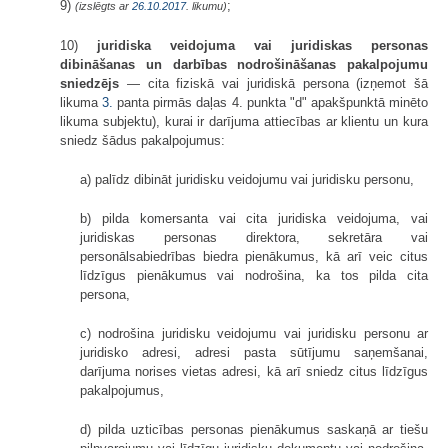
9)
;
(izslēgts ar
26.10.2017
. likumu)
10)
juridiska veidojuma vai juridiskas personas
dibināšanas un darbības nodrošināšanas pakalpojumu
sniedzējs
— cita fiziskā vai juridiskā persona (izņemot šā
likuma
3.
panta pirmās daļas 4. punkta "d" apakšpunktā minēto
likuma subjektu), kurai ir darījuma attiecības ar klientu un kura
sniedz šādus pakalpojumus:
a) palīdz dibināt juridisku veidojumu vai juridisku personu,
b) pilda komersanta vai cita juridiska veidojuma, vai
juridiskas personas direktora, sekretāra vai
personālsabiedrības biedra pienākumus, kā arī veic citus
līdzīgus pienākumus vai nodrošina, ka tos pilda cita
persona,
c) nodrošina juridisku veidojumu vai juridisku personu ar
juridisko adresi, adresi pasta sūtījumu saņemšanai,
darījuma norises vietas adresi, kā arī sniedz citus līdzīgus
pakalpojumus,
d) pilda uzticības personas pienākumus saskaņā ar tiešu