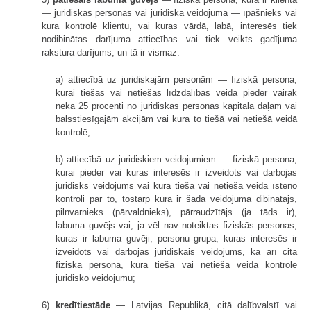
— juridiskās personas vai juridiska veidojuma — īpašnieks vai
kura kontrolē klientu, vai kuras vārdā, labā, interesēs tiek
nodibinātas darījuma attiecības vai tiek veikts gadījuma
rakstura darījums, un tā ir vismaz:
a) attiecībā uz juridiskajām personām — fiziskā persona,
kurai tiešas vai netiešas līdzdalības veidā pieder vairāk
nekā 25 procenti no juridiskās personas kapitāla daļām vai
balsstiesīgajām akcijām vai kura to tiešā vai netiešā veidā
kontrolē,
b) attiecībā uz juridiskiem veidojumiem — fiziskā persona,
kurai pieder vai kuras interesēs ir izveidots vai darbojas
juridisks veidojums vai kura tiešā vai netiešā veidā īsteno
kontroli pār to, tostarp kura ir šāda veidojuma dibinātājs,
pilnvarnieks (pārvaldnieks), pārraudzītājs (ja tāds ir),
labuma guvējs vai, ja vēl nav noteiktas fiziskās personas,
kuras ir labuma guvēji, personu grupa, kuras interesēs ir
izveidots vai darbojas juridiskais veidojums, kā arī cita
fiziskā persona, kura tiešā vai netiešā veidā kontrolē
juridisko veidojumu;
6)
kredītiestāde
— Latvijas Republikā, citā dalībvalstī vai