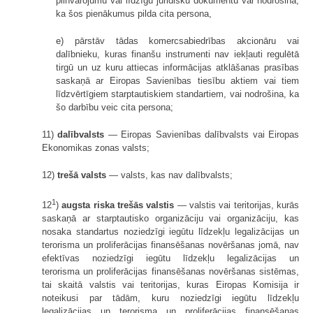
pilnvarojumu vai līdzīgu juridisku dokumentu vai nodrošina,
ka šos pienākumus pilda cita persona,
e) pārstāv tādas komercsabiedrības akcionāru vai
dalībnieku, kuras finanšu instrumenti nav iekļauti regulētā
tirgū un uz kuru attiecas informācijas atklāšanas prasības
saskaņā ar Eiropas Savienības tiesību aktiem vai tiem
līdzvērtīgiem starptautiskiem standartiem, vai nodrošina, ka
šo darbību veic cita persona;
11)
dalībvalsts
— Eiropas Savienības dalībvalsts vai Eiropas
Ekonomikas zonas valsts;
12)
trešā valsts
— valsts, kas nav dalībvalsts;
1
12
)
augsta riska trešās valstis
— valstis vai teritorijas, kurās
saskaņā ar starptautisko organizāciju vai organizāciju, kas
nosaka standartus noziedzīgi iegūtu līdzekļu legalizācijas un
terorisma un proliferācijas finansēšanas novēršanas jomā, nav
efektīvas noziedzīgi iegūtu līdzekļu legalizācijas un
terorisma un proliferācijas finansēšanas novēršanas sistēmas,
tai skaitā valstis vai teritorijas, kuras Eiropas Komisija ir
noteikusi par tādām, kuru noziedzīgi iegūtu līdzekļu
legalizācijas un terorisma un proliferācijas finansēšanas