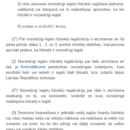
3) citas personas noziedzīgi iegūtu līdzekļu iegūšana īpašumā,
valdījumā vai lietojumā vai to realizēšana, apzinoties, ka šie
līdzekļi ir noziedzīgi iegūti.
4)
(izslēgts ar
22.06.2017
. likumu).
1
(1
) Par noziedzīgi iegūtu līdzekļu legalizāciju ir atzīstamas arī šā
panta pirmās daļas 1., 2. un 3. punktā minētās darbības, kad persona
apzināti pieļāva, ka līdzekļi ir noziedzīgi iegūti.
(2) Noziedzīgi iegūtu līdzekļu legalizācija par tādu atzīstama arī
tad, ja
Krimināllikumā
paredzētais noziedzīgais nodarījums, kura
rezultātā tieši vai netieši ir iegūti šādi līdzekļi, ticis izdarīts ārpus
Latvijas Republikas teritorijas.
1
(2
) Noziedzīgi iegūtu līdzekļu legalizācija par tādu ir atzīstama
neatkarīgi no tā, vai konstatēts, konkrēti no kura noziedzīgā
nodarījuma līdzekļi ir iegūti.
(3) Terorisma finansēšana ir jebkādā veidā iegūtu finanšu līdzekļu
vai citas mantas tieša vai netieša vākšana vai nodošana ar mērķi tos
izmantot vai zinot, ka tie tiks pilnīgi vai daļēji izmantoti, lai veiktu
vienu vai vairākas šādas darbības: