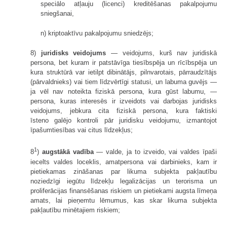
speciālo atļauju (licenci) kreditēšanas pakalpojumu
sniegšanai,
n) kriptoaktīvu pakalpojumu sniedzējs;
8)
juridisks veidojums
— veidojums, kurš nav juridiskā
persona, bet kuram ir patstāvīga tiesībspēja un rīcībspēja un
kura struktūrā var ietilpt dibinātājs, pilnvarotais, pārraudzītājs
(pārvaldnieks) vai tiem līdzvērtīgi statusi, un labuma guvējs —
ja vēl nav noteikta fiziskā persona, kura gūst labumu, —
persona, kuras interesēs ir izveidots vai darbojas juridisks
veidojums, jebkura cita fiziskā persona, kura faktiski
īsteno galējo kontroli pār juridisku veidojumu, izmantojot
īpašumtiesības vai citus līdzekļus;
1
8
)
augstākā vadība
— valde, ja to izveido, vai valdes īpaši
iecelts valdes loceklis, amatpersona vai darbinieks, kam ir
pietiekamas zināšanas par likuma subjekta pakļautību
noziedzīgi iegūtu līdzekļu legalizācijas un terorisma un
proliferācijas finansēšanas riskiem un pietiekami augsta līmeņa
amats, lai pieņemtu lēmumus, kas skar likuma subjekta
pakļautību minētajiem riskiem;