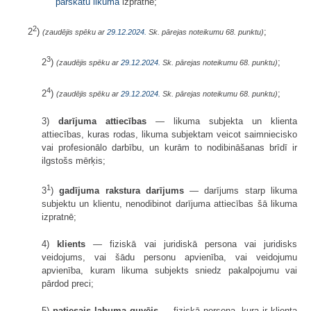
pārskatu likuma
izpratnē;
2
2
)
;
(zaudējis spēku ar
29.12.2024.
Sk. pārejas noteikumu 68. punktu)
3
2
)
;
(zaudējis spēku ar
29.12.2024.
Sk. pārejas noteikumu 68. punktu)
4
2
)
;
(zaudējis spēku ar
29.12.2024.
Sk. pārejas noteikumu 68. punktu)
3)
darījuma attiecības
— likuma subjekta un klienta
attiecības, kuras rodas, likuma subjektam veicot saimniecisko
vai profesionālo darbību, un kurām to nodibināšanas brīdī ir
ilgstošs mērķis;
1
3
)
gadījuma rakstura darījums
— darījums starp likuma
subjektu un klientu, nenodibinot darījuma attiecības šā likuma
izpratnē;
4)
klients
— fiziskā vai juridiskā persona vai juridisks
veidojums, vai šādu personu apvienība, vai veidojumu
apvienība, kuram likuma subjekts sniedz pakalpojumu vai
pārdod preci;
5)
patiesais labuma guvējs
— fiziskā persona, kura ir klienta