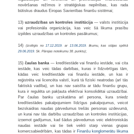
novēršanas režīmos ir stratēģiskas nepilnības, kas rada
būtiskus draudus Eiropas Savienības finanšu sistēmai;
13)
uzraudzības un kontroles institūcija
— valsts institūcija
vai profesionāla organizācija, kas veic šā likuma prasību
izpildes uzraudzības un kontroles pasākumus;
14)
(izslēgts no
17.12.2019.
ar
13.06.2019
. likumu, kas stājas spēkā
29.06.2019.
Sk. Pārejas noteikumu 38. punktu);
15)
čaulas banka
— kredītiestāde vai finanšu iestāde, vai cita
iestāde, kas veic tādas darbības, kuras ir līdzvērtīgas tām,
kādas veic kredītiestāde vai finanšu iestāde, un kas ir
reģistrēta vai licencēta valstī, kurā tā fiziski neatrodas (arī tās
faktiskā vadība), un kas nav saistīta ar tādu finanšu grupu,
kura ir regulēta un pakļauta efektīvai konsolidētai uzraudzībai.
Par čaulas banku uzskatāma arī persona, kura sniedz
kredītiestādes pakalpojumiem līdzīgus pakalpojumus, veicot
bezskaidras naudas pārvedumus trešās personas uzdevumā,
un kurai nav tās darbību uzraudzības un kontroles institūcijas,
izņemot gadījumus, kad šādus pārvedumus veic elektroniskās
naudas iestāde vai tie tiek veikti starp vienas grupas
komercsabiedrībām, kas tādas ir
Finanšu konglomerātu likuma