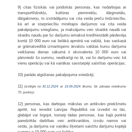
9) citas fiziskās vai juridiskās personas, kas nodarbojas ar
transportlīdzekļu, kultūras pieminekļu, dārgmetālu,
dārgakmeņu, to izstrādājumu vai cita veida preču tirdzniecību,
kā arī ar starpniecību minētajos darījumos vai cita veida
pakalpojumu sniegšanu, ja maksājumu veic skaidrā naudā vai
skaidru naudu par šo darījumu iemaksā kredītiestādē pārdevēja
kontā 10 000
euro
vai lielākā apmērā vai valūtā, kas saskaņā
ar grāmatvedībā izmantojamo ārvalstu valūtas kursu darījuma
veikšanas dienas sākumā ir ekvivalenta 10 000
euro
vai
pārsniedz šo summu, neatkarīgi no tā, vai šo darījumu veic kā
vienu operāciju vai kā vairākas savstarpēji saistītas operācijas;
10) parāda atgūšanas pakalpojuma sniedzēji;
11)
(izslēgts no
30.12.2024.
ar
19.09.2024
. likumu. Sk. pārejas noteikumu
;
70. punktu)
12) personas, kas darbojas mākslas un antikvāro priekšmetu
apritē, tos ievedot Latvijas Republikā vai izvedot no tās,
glabājot vai tirgojot, tostarp tādas personas, kas šajā punktā
paredzētās darbības veic antikvariātos, izsoļu namos vai
ostās, ja darījuma vai vairāku šķietami saistītu darījumu kopējā
summa ir 10 000
euro
vai lielāka;