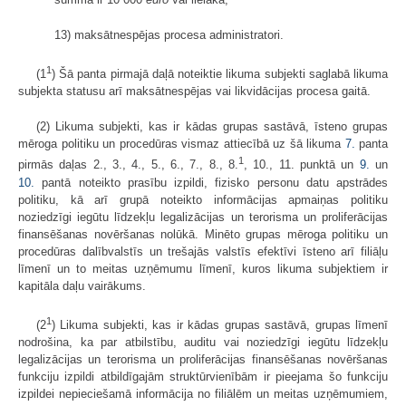
13) maksātnespējas procesa administratori.
1
(1
) Šā panta pirmajā daļā noteiktie likuma subjekti saglabā likuma
subjekta statusu arī maksātnespējas vai likvidācijas procesa gaitā.
(2) Likuma subjekti, kas ir kādas grupas sastāvā, īsteno grupas
mēroga politiku un procedūras vismaz attiecībā uz šā likuma
7.
panta
1
pirmās daļas 2., 3., 4., 5., 6., 7., 8., 8.
, 10., 11. punktā un
9.
un
10.
pantā noteikto prasību izpildi, fizisko personu datu apstrādes
politiku, kā arī grupā noteikto informācijas apmaiņas politiku
noziedzīgi iegūtu līdzekļu legalizācijas un terorisma un proliferācijas
finansēšanas novēršanas nolūkā. Minēto grupas mēroga politiku un
procedūras dalībvalstīs un trešajās valstīs efektīvi īsteno arī filiāļu
līmenī un to meitas uzņēmumu līmenī, kuros likuma subjektiem ir
kapitāla daļu vairākums.
1
(2
) Likuma subjekti, kas ir kādas grupas sastāvā, grupas līmenī
nodrošina, ka par atbilstību, auditu vai noziedzīgi iegūtu līdzekļu
legalizācijas un terorisma un proliferācijas finansēšanas novēršanas
funkciju izpildi atbildīgajām struktūrvienībām ir pieejama šo funkciju
izpildei nepieciešamā informācija no filiālēm un meitas uzņēmumiem,