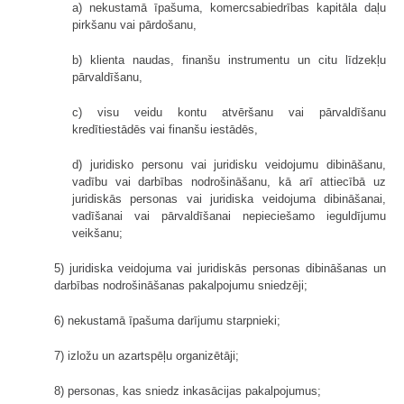
a) nekustamā īpašuma, komercsabiedrības kapitāla daļu
pirkšanu vai pārdošanu,
b) klienta naudas, finanšu instrumentu un citu līdzekļu
pārvaldīšanu,
c) visu veidu kontu atvēršanu vai pārvaldīšanu
kredītiestādēs vai finanšu iestādēs,
d) juridisko personu vai juridisku veidojumu dibināšanu,
vadību vai darbības nodrošināšanu, kā arī attiecībā uz
juridiskās personas vai juridiska veidojuma dibināšanai,
vadīšanai vai pārvaldīšanai nepieciešamo ieguldījumu
veikšanu;
5) juridiska veidojuma vai juridiskās personas dibināšanas un
darbības nodrošināšanas pakalpojumu sniedzēji;
6) nekustamā īpašuma darījumu starpnieki;
7) izložu un azartspēļu organizētāji;
8) personas, kas sniedz inkasācijas pakalpojumus;