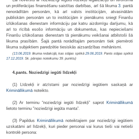
un proliferācijas finansēšanu saistītas darbības, arī šā likuma
3.
pantā
nenorādītām personām, kā arī valsts institūcijām, atvasinātām
publiskām personām un to institūcijām ir pienākums sniegt Finanšu
izlūkošanas dienestam informāciju par katru aizdomīgu darījumu, kā
arī to rīcībā esošo informāciju un dokumentus, kas nepieciešami
Finanšu izlūkošanas dienestam tā pienākumu veikšanai atbilstoši šā
likuma prasībām. Šajā pantā norādītajām personām tiek piemēroti
likuma subjektiem paredzētie tiesiskās aizsardzības mehānismi.
(
13.06.2019
. likuma redakcijā, kas stājas spēkā
29.06.2019.
Pants stājas spēkā
17.12.2019.
Sk. pārejas noteikumu 39. punktu)
4.pants. Noziedzīgi iegūti līdzekļi
(1) Līdzekļi ir atzīstami par noziedzīgi iegūtiem saskaņā ar
Krimināllikumā
noteikto.
(2) Ar terminu “noziedzīgi iegūti līdzekļi” saprot
Krimināllikumā
lietoto terminu "noziedzīgi iegūta manta”.
(3) Papildus
Krimināllikumā
noteiktajiem par noziedzīgi iegūtiem
uzskatāmi arī līdzekļi, kuri pieder personai vai kurus tieši vai netieši
kontrolē persona: