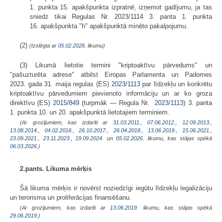
1. punkta 15. apakšpunkta izpratnē, izņemot gadījumu, ja tas
sniedz tikai Regulas Nr. 2023/1114 3. panta 1. punkta
16. apakšpunkta "h" apakšpunktā minēto pakalpojumu.
(2)
(Izslēgta ar
05.02.2026
. likumu)
(3) Likumā lietotie termini "kriptoaktīvu pārvedums" un
"pašuzturēta adrese" atbilst Eiropas Parlamenta un Padomes
2023. gada 31. maija regulas (ES)
2023/1113
par līdzekļu un konkrētu
kriptoaktīvu pārvedumiem pievienoto informāciju un ar ko groza
direktīvu (ES)
2015/849
(turpmāk — Regula Nr.
2023/1113
) 3. panta
1. punkta 10. un 20. apakšpunktā lietotajiem terminiem.
(Ar grozījumiem, kas izdarīti ar
31.03.2011.
,
07.06.2012.
,
12.09.2013.
,
13.08.2014.
,
04.02.2016.
,
26.10.2017.
,
26.04.2018.
,
13.06.2019.
,
15.06.2021.
,
23.09.2021.
,
23.11.2023.
,
19.09.2024.
un
05.02.2026
. likumu, kas stājas spēkā
06.03.2026.
)
2.pants. Likuma mērķis
Šā likuma mērķis ir novērst noziedzīgi iegūtu līdzekļu legalizāciju
un terorisma un proliferācijas finansēšanu.
(Ar grozījumiem, kas izdarīti ar
13.06.2019
. likumu, kas stājas spēkā
29.06.2019.
)