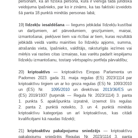
personām, kā arī fiziskā persona, kura ir vienīgā tāda juridiska
veidojuma īpašnieks, par ko ir zināms, ka tas faktiski izveidots
šā panta 18.punktā minētās personas labā;
19)
līdzekļu iesaldēšana
— liegums jebkādai līdzekļu kustībai
un darījumiem, arī pārvedumiem, grozījumiem, maiņai,
izmantošanai, piekļuvei tiem vai rīcībai ar tiem, kuras rezultātā
jebkādā veidā varētu mainīties šo līdzekļu apjoms, summa,
atrašanās vieta, īpašnieks, valdītājs, raksturīgās iezīmes vai
mērķis vai rasties citas izmaiņas, kas varētu padarīt iespējamu
līdzekļu izmantošanu, tostarp vērtspapīru portfeļa pārvaldību;
20)
kriptoaktīvs
— kriptoaktīvs Eiropas Parlamenta un
Padomes 2023. gada 31. maija regulas (ES) 2023/1114 par
kriptoaktīvu tirgiem un ar ko groza regulas (ES) Nr. 1093/2010
un (ES) Nr.
1095/2010
un direktīvas
2013/36/ES
un
(ES) 2019/1937 (turpmāk — Regula Nr. 2023/1114) 3. panta
1. punkta 5. apakšpunkta izpratnē, izņemot šīs regulas
2. panta 2. punktā noteikto, 3. un 4. punktā minētās
kriptoaktīvu kategorijas un arī kriptoaktīvus, kas citādi
kvalificējami kā naudas līdzekļi;
21)
kriptoaktīvu pakalpojumu sniedzējs
— kriptoaktīvu
pakalpojumu sniedzējs Regulas Nr. 2023/1114 3. panta