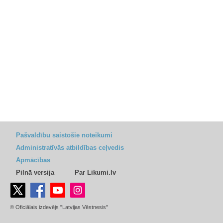
Pašvaldību saistošie noteikumi
Administratīvās atbildības ceļvedis
Apmācības
Pilnā versija
Par Likumi.lv
© Oficiālais izdevējs "Latvijas Vēstnesis"