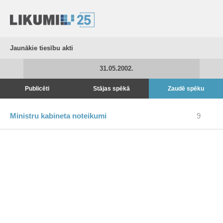
Jaunākie tiesību akti
31.05.2002.
Publicēti
Stājas spēkā
Zaudē spēku
Ministru kabineta noteikumi
9