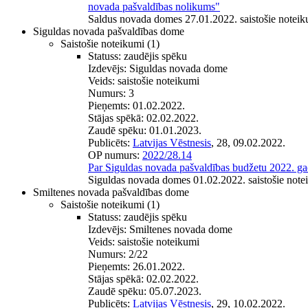
novada pašvaldības nolikums"
Saldus novada domes 27.01.2022. saistošie noteik
Siguldas novada pašvaldības dome
Saistošie noteikumi
(1)
Statuss:
zaudējis spēku
Izdevējs:
Siguldas novada dome
Veids:
saistošie noteikumi
Numurs:
3
Pieņemts:
01.02.2022.
Stājas spēkā:
02.02.2022.
Zaudē spēku:
01.01.2023.
Publicēts:
Latvijas Vēstnesis
, 28, 09.02.2022.
OP numurs:
2022/28.14
Par Siguldas novada pašvaldības budžetu 2022. g
Siguldas novada domes 01.02.2022. saistošie note
Smiltenes novada pašvaldības dome
Saistošie noteikumi
(1)
Statuss:
zaudējis spēku
Izdevējs:
Smiltenes novada dome
Veids:
saistošie noteikumi
Numurs:
2/22
Pieņemts:
26.01.2022.
Stājas spēkā:
02.02.2022.
Zaudē spēku:
05.07.2023.
Publicēts:
Latvijas Vēstnesis
, 29, 10.02.2022.