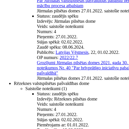
Par Jūrmalas valstspilsētas pašvaldības pabalstu b
mācību procesa atbalstam
Jūrmalas pilsētas domes 27.01.2022. saistošie note
Statuss:
zaudējis spēku
Izdevējs:
Jūrmalas pilsētas dome
Veids:
saistošie noteikumi
Numurs:
4
Pieņemts:
27.01.2022.
Stājas spēkā:
02.02.2022.
Zaudē spēku:
08.06.2024.
Publicēts:
Latvijas Vēstnesis
, 22, 01.02.2022.
OP numurs:
2022/22.7
Grozījumi Jūrmalas pilsētas domes 2021. gada 30. 
noteikumos Nr. 40 "Par brīvprātīgo iniciatīvu pabal
pašvaldībā"
Jūrmalas pilsētas domes 27.01.2022. saistošie note
Rēzeknes valstspilsētas pašvaldības dome
Saistošie noteikumi
(1)
Statuss:
zaudējis spēku
Izdevējs:
Rēzeknes pilsētas dome
Veids:
saistošie noteikumi
Numurs:
4
Pieņemts:
27.01.2022.
Stājas spēkā:
02.02.2022.
Piemērojams ar:
01.01.2022.