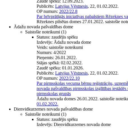
Zaudē spēku:
12.09.2023.
Publicēts:
Latvijas Vēstnesis
, 22, 01.02.2022.
OP numurs:
2022/22.8
Par brīvprātīgās iniciatīvas pabalstiem Rēzeknes va
Rēzeknes pilsētas domes 27.01.2022. saistošie not
Ādažu novada pašvaldības dome
Saistošie noteikumi
(1)
Statuss:
zaudējis spēku
Izdevējs:
Ādažu novada dome
Veids:
saistošie noteikumi
Numurs:
4/2022
Pieņemts:
26.01.2022.
Stājas spēkā:
02.02.2022.
Zaudē spēku:
01.01.2026.
Publicēts:
Latvijas Vēstnesis
, 22, 01.02.2022.
OP numurs:
2022/22.10
Par pirmsskolas vecuma bērnu reģistrāciju, uzņem
novada pašvaldības pirmsskolas izglītības iestādēs u
pirmsskolas grupās
Ādažu novada domes 26.01.2022. saistošie noteik
01.02.2022.
Dienvidkurzemes novada pašvaldības dome
Saistošie noteikumi
(1)
Statuss:
zaudējis spēku
Izdevējs:
Dienvidkurzemes novada dome