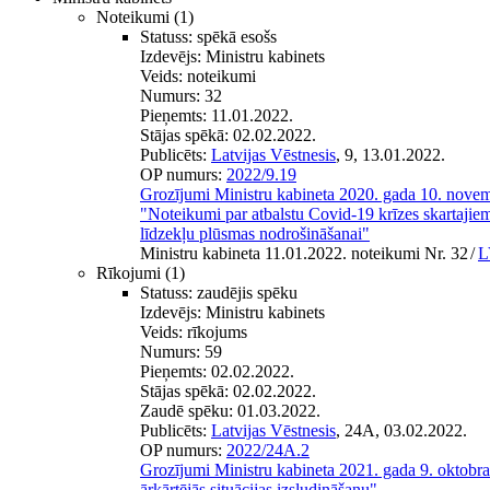
Noteikumi
(1)
Statuss:
spēkā esošs
Izdevējs:
Ministru kabinets
Veids:
noteikumi
Numurs:
32
Pieņemts:
11.01.2022.
Stājas spēkā:
02.02.2022.
Publicēts:
Latvijas Vēstnesis
, 9, 13.01.2022.
OP numurs:
2022/9.19
Grozījumi Ministru kabineta 2020. gada 10. nove
"Noteikumi par atbalstu Covid-19 krīzes skarta
līdzekļu plūsmas nodrošināšanai"
Ministru kabineta 11.01.2022. noteikumi Nr. 32
/
L
Rīkojumi
(1)
Statuss:
zaudējis spēku
Izdevējs:
Ministru kabinets
Veids:
rīkojums
Numurs:
59
Pieņemts:
02.02.2022.
Stājas spēkā:
02.02.2022.
Zaudē spēku:
01.03.2022.
Publicēts:
Latvijas Vēstnesis
, 24A, 03.02.2022.
OP numurs:
2022/24A.2
Grozījumi Ministru kabineta 2021. gada 9. oktobr
ārkārtējās situācijas izsludināšanu"