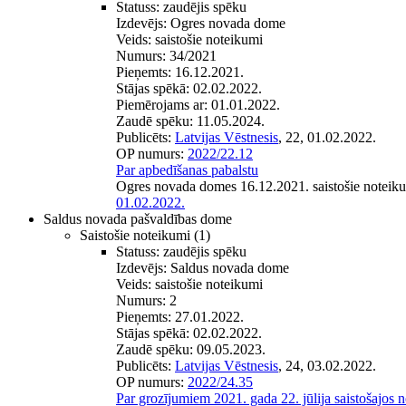
Statuss:
zaudējis spēku
Izdevējs:
Ogres novada dome
Veids:
saistošie noteikumi
Numurs:
34/2021
Pieņemts:
16.12.2021.
Stājas spēkā:
02.02.2022.
Piemērojams ar:
01.01.2022.
Zaudē spēku:
11.05.2024.
Publicēts:
Latvijas Vēstnesis
, 22, 01.02.2022.
OP numurs:
2022/22.12
Par apbedīšanas pabalstu
Ogres novada domes 16.12.2021. saistošie noteik
01.02.2022.
Saldus novada pašvaldības dome
Saistošie noteikumi
(1)
Statuss:
zaudējis spēku
Izdevējs:
Saldus novada dome
Veids:
saistošie noteikumi
Numurs:
2
Pieņemts:
27.01.2022.
Stājas spēkā:
02.02.2022.
Zaudē spēku:
09.05.2023.
Publicēts:
Latvijas Vēstnesis
, 24, 03.02.2022.
OP numurs:
2022/24.35
Par grozījumiem 2021. gada 22. jūlija saistošajos