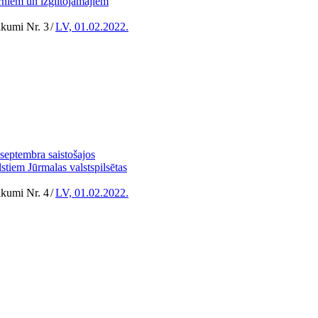
ērniem un izglītojamajiem
ikumi Nr. 3
/
LV, 01.02.2022.
septembra saistošajos
stiem Jūrmalas valstspilsētas
ikumi Nr. 4
/
LV, 01.02.2022.