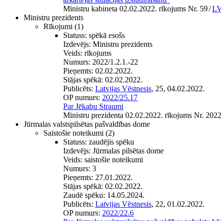
Ministru kabineta 02.02.2022. rīkojums Nr. 59
/
LV
Ministru prezidents
Rīkojumi
(1)
Statuss:
spēkā esošs
Izdevējs:
Ministru prezidents
Veids:
rīkojums
Numurs:
2022/1.2.1.-22
Pieņemts:
02.02.2022.
Stājas spēkā:
02.02.2022.
Publicēts:
Latvijas Vēstnesis
, 25, 04.02.2022.
OP numurs:
2022/25.17
Par Jēkabu Straumi
Ministru prezidenta 02.02.2022. rīkojums Nr. 2022
Jūrmalas valstspilsētas pašvaldības dome
Saistošie noteikumi
(2)
Statuss:
zaudējis spēku
Izdevējs:
Jūrmalas pilsētas dome
Veids:
saistošie noteikumi
Numurs:
3
Pieņemts:
27.01.2022.
Stājas spēkā:
02.02.2022.
Zaudē spēku:
14.05.2024.
Publicēts:
Latvijas Vēstnesis
, 22, 01.02.2022.
OP numurs:
2022/22.6