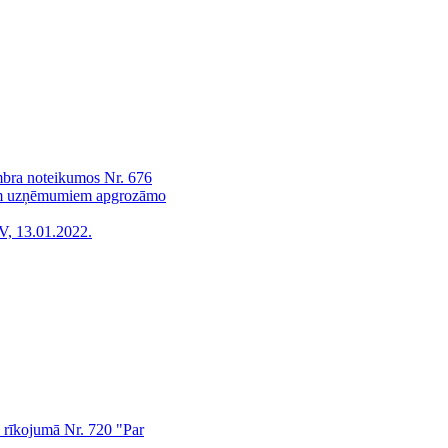
mbra noteikumos Nr. 676
jiem uzņēmumiem apgrozāmo
V, 13.01.2022.
a rīkojumā Nr. 720 "Par