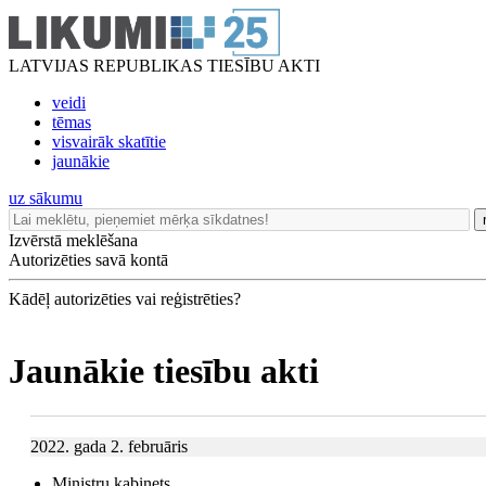
LATVIJAS REPUBLIKAS TIESĪBU AKTI
veidi
tēmas
visvairāk skatītie
jaunākie
uz sākumu
Izvērstā meklēšana
Autorizēties savā kontā
Kādēļ autorizēties vai reģistrēties?
Jaunākie tiesību akti
2022. gada 2. februāris
Ministru kabinets