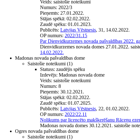
Veids:
saistošie noteikumi
Numurs:
2022/3
Pieņemts:
27.01.2022.
Stājas spēkā:
02.02.2022.
Zaudē spēku:
01.01.2023.
Publicēts:
Latvijas Vēstnesis
, 31, 14.02.2022.
OP numurs:
2022/31.15
Par Dienvidkurzemes novada pašvaldības 2022. g
Dienvidkurzemes novada domes 27.01.2022. saisto
14.02.2022.
Madonas novada pašvaldības dome
Saistošie noteikumi
(1)
Statuss:
zaudējis spēku
Izdevējs:
Madonas novada dome
Veids:
saistošie noteikumi
Numurs:
8
Pieņemts:
30.12.2021.
Stājas spēkā:
02.02.2022.
Zaudē spēku:
01.07.2025.
Publicēts:
Latvijas Vēstnesis
, 22, 01.02.2022.
OP numurs:
2022/22.11
Nolikums par licencēto makšķerēšanu Rāceņu eze
Madonas novada domes 30.12.2021. saistošie note
Ogres novada pašvaldības dome
Saistošie noteikumi
(1)