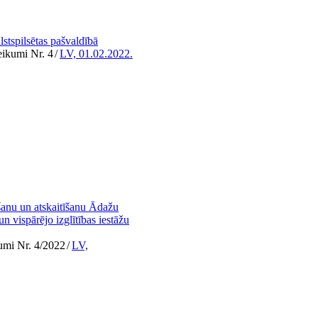
lstspilsētas pašvaldībā
eikumi Nr. 4
/
LV, 01.02.2022.
šanu un atskaitīšanu Ādažu
n vispārējo izglītības iestāžu
umi Nr. 4/2022
/
LV,