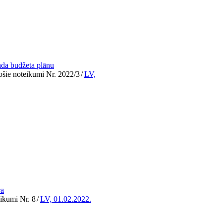
ada budžeta plānu
šie noteikumi Nr. 2022/3
/
LV,
rā
ikumi Nr. 8
/
LV, 01.02.2022.