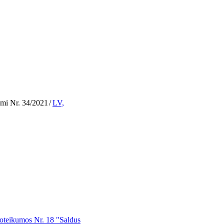
umi Nr. 34/2021
/
LV,
 noteikumos Nr. 18 "Saldus