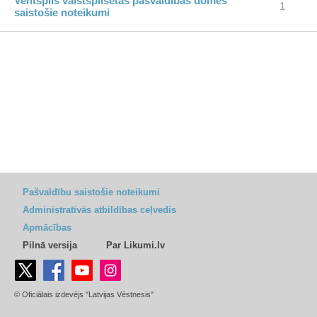
Ventspils valstspilsētas pašvaldības domes
1
saistošie noteikumi
Pašvaldību saistošie noteikumi
Administratīvās atbildības ceļvedis
Apmācības
Pilnā versija
Par Likumi.lv
© Oficiālais izdevējs "Latvijas Vēstnesis"