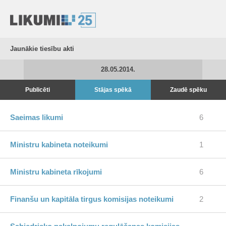
Jaunākie tiesību akti
28.05.2014.
Publicēti
Stājas spēkā
Zaudē spēku
Saeimas likumi
6
Ministru kabineta noteikumi
1
Ministru kabineta rīkojumi
6
Finanšu un kapitāla tirgus komisijas noteikumi
2