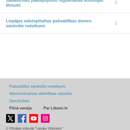
Sabiedrisko pakalpojumu regulēšanas komisijas
2
lēmumi
Liepājas valstspilsētas pašvaldības domes
1
saistošie noteikumi
Pašvaldību saistošie noteikumi
Administratīvās atbildības ceļvedis
Apmācības
Pilnā versija
Par Likumi.lv
© Oficiālais izdevējs "Latvijas Vēstnesis"