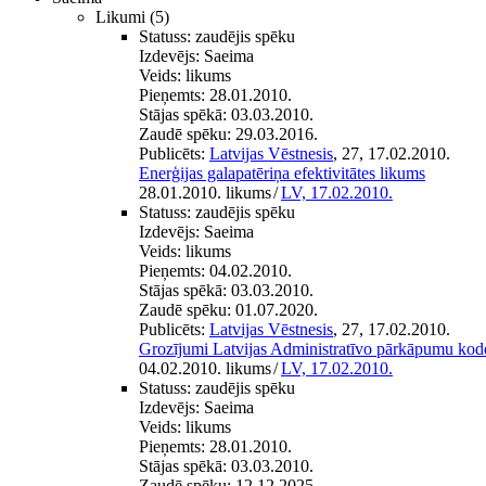
Likumi
(5)
Statuss:
zaudējis spēku
Izdevējs:
Saeima
Veids:
likums
Pieņemts:
28.01.2010.
Stājas spēkā:
03.03.2010.
Zaudē spēku:
29.03.2016.
Publicēts:
Latvijas Vēstnesis
, 27, 17.02.2010.
Enerģijas galapatēriņa efektivitātes likums
28.01.2010. likums
/
LV, 17.02.2010.
Statuss:
zaudējis spēku
Izdevējs:
Saeima
Veids:
likums
Pieņemts:
04.02.2010.
Stājas spēkā:
03.03.2010.
Zaudē spēku:
01.07.2020.
Publicēts:
Latvijas Vēstnesis
, 27, 17.02.2010.
Grozījumi Latvijas Administratīvo pārkāpumu kod
04.02.2010. likums
/
LV, 17.02.2010.
Statuss:
zaudējis spēku
Izdevējs:
Saeima
Veids:
likums
Pieņemts:
28.01.2010.
Stājas spēkā:
03.03.2010.
Zaudē spēku:
12.12.2025.