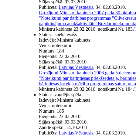
Stājas spēkā:
03.03.2010.
Publicēts:
Latvijas Vēstnesis
, 34, 02.03.2010.
Grozījumi Ministru kabineta 2007.gada 30.oktobr
"Noteikumi par darbības programmas "Cilvēkresur
papildinājuma apakšaktivitāti "Bezdarbnieku un d
Ministru kabineta 23.02.2010. noteikumi Nr. 183
/
Statuss:
spēkā esošs
Izdevējs:
Ministru kabinets
Veids:
noteikumi
Numurs:
184
Pieņemts:
23.02.2010.
Stājas spēkā:
03.03.2010.
Publicēts:
Latvijas Vēstnesis
, 34, 02.03.2010.
Grozījumi Ministru kabineta 2006.gada 5.decemb
"Noteikumi par bāriņtiesas priekšsēdētāja, bāriņtie
bāriņtiesas locekļa mācību programmas saturu un 
Ministru kabineta 23.02.2010. noteikumi Nr. 184
/
Statuss:
zaudējis spēku
Izdevējs:
Ministru kabinets
Veids:
noteikumi
Numurs:
185
Pieņemts:
23.02.2010.
Stājas spēkā:
03.03.2010.
Zaudē spēku:
14.10.2011.
Publicēts:
Latvijas Vēstnesis
, 34, 02.03.2010.