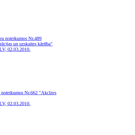
bra noteikumos Nr.489
trācijas un uzskaites kārtība"
LV, 02.03.2010.
a noteikumos Nr.662 "Akcīzes
LV, 02.03.2010.