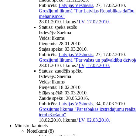
Publicēts:
Latvijas Vēstnesis
, 27, 17.02.2010.
Grozījumi likumā "Par Latvijas Republikas dalību 
mehānismos"
28.01.2010. likums
/
LV, 17.02.2010.
Statuss:
spēkā esošs
Izdevējs:
Saeima
Veids:
likums
Pieņemts:
28.01.2010.
Stājas spēkā:
03.03.2010.
Publicēts:
Latvijas Vēstnesis
, 27, 17.02.2010.
Grozījumi likumā "Par valsts un pašvaldību dzīvoj
28.01.2010. likums
/
LV, 17.02.2010.
Statuss:
zaudējis spēku
Izdevējs:
Saeima
Veids:
likums
Pieņemts:
18.02.2010.
Stājas spēkā:
03.03.2010.
Zaudē spēku:
20.05.2016.
Publicēts:
Latvijas Vēstnesis
, 34, 02.03.2010.
Grozījums likumā "Par tabakas izstrādājumu realizā
ierobežošanu"
18.02.2010. likums
/
LV, 02.03.2010.
Ministru kabinets
Noteikumi
(8)