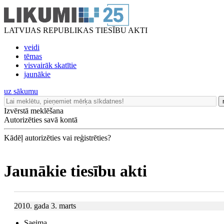
LATVIJAS REPUBLIKAS TIESĪBU AKTI
veidi
tēmas
visvairāk skatītie
jaunākie
uz sākumu
Izvērstā meklēšana
Autorizēties savā kontā
Kādēļ autorizēties vai reģistrēties?
Jaunākie tiesību akti
2010. gada 3. marts
Saeima