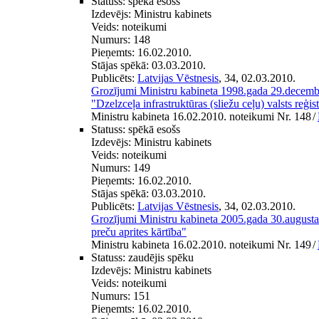
Statuss:
spēkā esošs
Izdevējs:
Ministru kabinets
Veids:
noteikumi
Numurs:
148
Pieņemts:
16.02.2010.
Stājas spēkā:
03.03.2010.
Publicēts:
Latvijas Vēstnesis
, 34, 02.03.2010.
Grozījumi Ministru kabineta 1998.gada 29.decem
"Dzelzceļa infrastruktūras (sliežu ceļu) valsts reģis
Ministru kabineta 16.02.2010. noteikumi Nr. 148
/
Statuss:
spēkā esošs
Izdevējs:
Ministru kabinets
Veids:
noteikumi
Numurs:
149
Pieņemts:
16.02.2010.
Stājas spēkā:
03.03.2010.
Publicēts:
Latvijas Vēstnesis
, 34, 02.03.2010.
Grozījumi Ministru kabineta 2005.gada 30.august
preču aprites kārtība"
Ministru kabineta 16.02.2010. noteikumi Nr. 149
/
Statuss:
zaudējis spēku
Izdevējs:
Ministru kabinets
Veids:
noteikumi
Numurs:
151
Pieņemts:
16.02.2010.