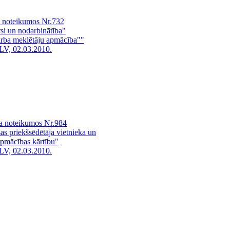
a noteikumos Nr.732
si un nodarbinātība"
arba meklētāju apmācība""
LV, 02.03.2010.
ra noteikumos Nr.984
sas priekšsēdētāja vietnieka un
apmācības kārtību"
LV, 02.03.2010.