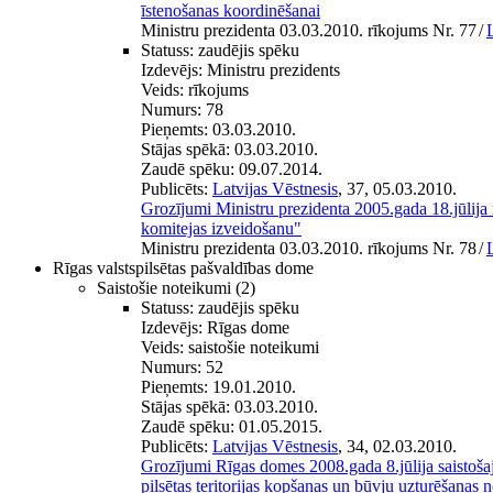
īstenošanas koordinēšanai
Ministru prezidenta 03.03.2010. rīkojums Nr. 77
/
Statuss:
zaudējis spēku
Izdevējs:
Ministru prezidents
Veids:
rīkojums
Numurs:
78
Pieņemts:
03.03.2010.
Stājas spēkā:
03.03.2010.
Zaudē spēku:
09.07.2014.
Publicēts:
Latvijas Vēstnesis
, 37, 05.03.2010.
Grozījumi Ministru prezidenta 2005.gada 18.jūlija
komitejas izveidošanu"
Ministru prezidenta 03.03.2010. rīkojums Nr. 78
/
Rīgas valstspilsētas pašvaldības dome
Saistošie noteikumi
(2)
Statuss:
zaudējis spēku
Izdevējs:
Rīgas dome
Veids:
saistošie noteikumi
Numurs:
52
Pieņemts:
19.01.2010.
Stājas spēkā:
03.03.2010.
Zaudē spēku:
01.05.2015.
Publicēts:
Latvijas Vēstnesis
, 34, 02.03.2010.
Grozījumi Rīgas domes 2008.gada 8.jūlija saistoš
pilsētas teritorijas kopšanas un būvju uzturēšanas 