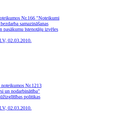
noteikumos Nr.166 "Noteikumi
o bezdarba samazināšanas
n pasākumu īstenotāju izvēles
LV, 02.03.2010.
a noteikumos Nr.1213
si un nodarbinātība"
žizglītības politikas
LV, 02.03.2010.