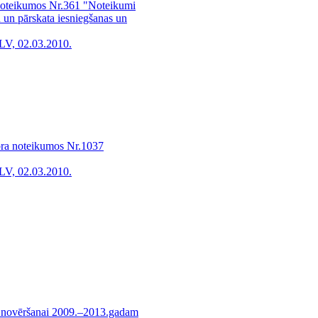
 noteikumos Nr.361 "Noteikumi
u un pārskata iesniegšanas un
LV, 02.03.2010.
bra noteikumos Nr.1037
LV, 02.03.2010.
s novēršanai 2009.–2013.gadam