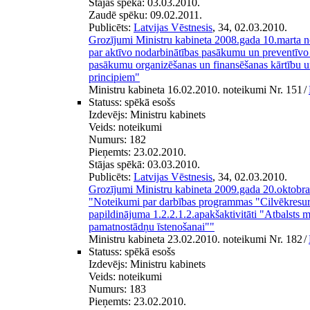
Stājas spēkā:
03.03.2010.
Zaudē spēku:
09.02.2011.
Publicēts:
Latvijas Vēstnesis
, 34, 02.03.2010.
Grozījumi Ministru kabineta 2008.gada 10.marta 
par aktīvo nodarbinātības pasākumu un preventīv
pasākumu organizēšanas un finansēšanas kārtību u
principiem"
Ministru kabineta 16.02.2010. noteikumi Nr. 151
/
Statuss:
spēkā esošs
Izdevējs:
Ministru kabinets
Veids:
noteikumi
Numurs:
182
Pieņemts:
23.02.2010.
Stājas spēkā:
03.03.2010.
Publicēts:
Latvijas Vēstnesis
, 34, 02.03.2010.
Grozījumi Ministru kabineta 2009.gada 20.oktobr
"Noteikumi par darbības programmas "Cilvēkresur
papildinājuma 1.2.2.1.2.apakšaktivitāti "Atbalsts mū
pamatnostādņu īstenošanai""
Ministru kabineta 23.02.2010. noteikumi Nr. 182
/
Statuss:
spēkā esošs
Izdevējs:
Ministru kabinets
Veids:
noteikumi
Numurs:
183
Pieņemts:
23.02.2010.