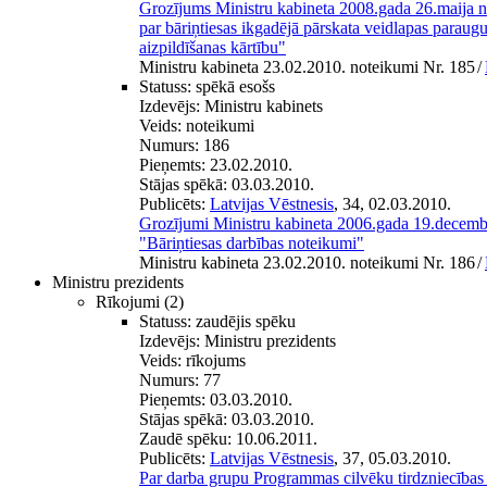
Grozījums Ministru kabineta 2008.gada 26.maija
par bāriņtiesas ikgadējā pārskata veidlapas paraug
aizpildīšanas kārtību"
Ministru kabineta 23.02.2010. noteikumi Nr. 185
/
Statuss:
spēkā esošs
Izdevējs:
Ministru kabinets
Veids:
noteikumi
Numurs:
186
Pieņemts:
23.02.2010.
Stājas spēkā:
03.03.2010.
Publicēts:
Latvijas Vēstnesis
, 34, 02.03.2010.
Grozījumi Ministru kabineta 2006.gada 19.decem
"Bāriņtiesas darbības noteikumi"
Ministru kabineta 23.02.2010. noteikumi Nr. 186
/
Ministru prezidents
Rīkojumi
(2)
Statuss:
zaudējis spēku
Izdevējs:
Ministru prezidents
Veids:
rīkojums
Numurs:
77
Pieņemts:
03.03.2010.
Stājas spēkā:
03.03.2010.
Zaudē spēku:
10.06.2011.
Publicēts:
Latvijas Vēstnesis
, 37, 05.03.2010.
Par darba grupu Programmas cilvēku tirdzniecība