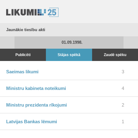
Jaunākie tiesību akti
01.09.1998.
Publicēti
Stājas spēkā
Zaudē spēku
Saeimas likumi
3
Ministru kabineta noteikumi
4
Ministru prezidenta rīkojumi
2
Latvijas Bankas lēmumi
1