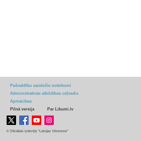
Pašvaldību saistošie noteikumi
Administratīvās atbildības ceļvedis
Apmācības
Pilnā versija
Par Likumi.lv
© Oficiālais izdevējs "Latvijas Vēstnesis"