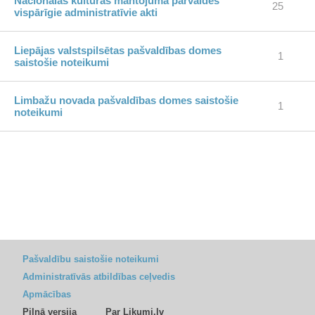
Nacionālās kultūras mantojuma pārvaldes
25
vispārīgie administratīvie akti
Liepājas valstspilsētas pašvaldības domes
1
saistošie noteikumi
Limbažu novada pašvaldības domes saistošie
1
noteikumi
Pašvaldību saistošie noteikumi
Administratīvās atbildības ceļvedis
Apmācības
Pilnā versija
Par Likumi.lv