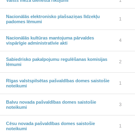
Valsts meža dienesta rīkojumi
1
Nacionālās elektronisko plašsaziņas līdzekļu
1
padomes lēmumi
Nacionālās kultūras mantojuma pārvaldes
4
vispārīgie administratīvie akti
Sabiedrisko pakalpojumu regulēšanas komisijas
2
lēmumi
Rīgas valstspilsētas pašvaldības domes saistošie
1
noteikumi
Balvu novada pašvaldības domes saistošie
3
noteikumi
Cēsu novada pašvaldības domes saistošie
1
noteikumi