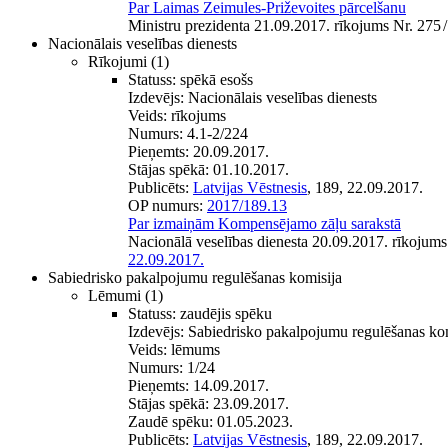
Par Laimas Zeimules-Priževoites pārcelšanu
Ministru prezidenta 21.09.2017. rīkojums Nr. 275
/
Nacionālais veselības dienests
Rīkojumi
(1)
Statuss:
spēkā esošs
Izdevējs:
Nacionālais veselības dienests
Veids:
rīkojums
Numurs:
4.1-2/224
Pieņemts:
20.09.2017.
Stājas spēkā:
01.10.2017.
Publicēts:
Latvijas Vēstnesis
, 189, 22.09.2017.
OP numurs:
2017/189.13
Par izmaiņām Kompensējamo zāļu sarakstā
Nacionālā veselības dienesta 20.09.2017. rīkojums
22.09.2017.
Sabiedrisko pakalpojumu regulēšanas komisija
Lēmumi
(1)
Statuss:
zaudējis spēku
Izdevējs:
Sabiedrisko pakalpojumu regulēšanas ko
Veids:
lēmums
Numurs:
1/24
Pieņemts:
14.09.2017.
Stājas spēkā:
23.09.2017.
Zaudē spēku:
01.05.2023.
Publicēts:
Latvijas Vēstnesis
, 189, 22.09.2017.