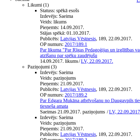
L
Likumi
(1)
Statuss:
spēkā esošs
Izdevējs:
Saeima
Veids:
likums
Pieņemts:
14.09.2017.
Stājas spēkā:
01.10.2017.
Publicēts:
Latvijas Vēstnesis
, 189, 22.09.2017.
OP numurs:
2017/189.1
Par likuma "Par Rīgas Pedagoģijas un izglītības v
atzīšanu par spēku zaudējušu
14.09.2017. likums
/
LV, 22.09.2017.
Paziņojumi
(3)
Izdevējs:
Saeima
Veids:
paziņojums
Pieņemts:
21.09.2017.
Publicēts:
Latvijas Vēstnesis
, 189, 22.09.2017.
OP numurs:
2017/189.2
Par Edgara Mukāna atbrīvošanu no Daugavpils tie
tiesneša amata
Saeimas 21.09.2017. paziņojums
/
LV, 22.09.2017
Izdevējs:
Saeima
Veids:
paziņojums
Pieņemts:
21.09.2017.
Publicēts:
Latvijas Vēstnesis
, 189, 22.09.2017.
OP numurs:
2017/189.3