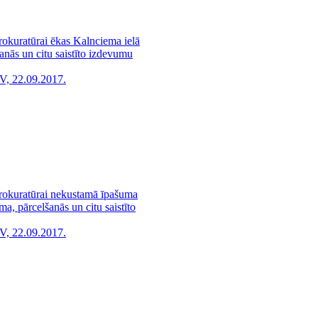
rokuratūrai ēkas Kalnciema ielā
anās un citu saistīto izdevumu
V, 22.09.2017.
Prokuratūrai nekustamā īpašuma
a, pārcelšanās un citu saistīto
V, 22.09.2017.