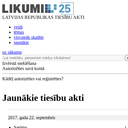
LATVIJAS REPUBLIKAS TIESĪBU AKTI
veidi
tēmas
visvairāk skatītie
jaunākie
uz sākumu
Izvērstā meklēšana
Autorizēties savā kontā
Kādēļ autorizēties vai reģistrēties?
Jaunākie tiesību akti
2017. gada 22. septembris
Saeima