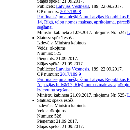
Stājas spēkā:
21.09.2017.
Publicēts:
Latvijas Vēstnesis
, 189, 22.09.2017.
OP numurs:
2017/189.8
Par finansējuma piešķiršanu Latvijas Republikas P
14, Rīgā, telpu nomas maksas, aprīkojuma, pārcelš
segšanai
Ministru kabineta 21.09.2017. rīkojums Nr. 524
/
L
Statuss:
spēkā esošs
Izdevējs:
Ministru kabinets
Veids:
rīkojums
Numurs:
525
Pieņemts:
21.09.2017.
Stājas spēkā:
21.09.2017.
Publicēts:
Latvijas Vēstnesis
, 189, 22.09.2017.
OP numurs:
2017/189.9
Par finansējuma piešķiršanu Latvijas Republikas 
Aspazijas bulvārī 7, Rīgā, nomas maksas, aprīkojum
izdevumu segšanai
Ministru kabineta 21.09.2017. rīkojums Nr. 525
/
L
Statuss:
spēkā esošs
Izdevējs:
Ministru kabinets
Veids:
rīkojums
Numurs:
526
Pieņemts:
21.09.2017.
Stājas spēkā:
21.09.2017.