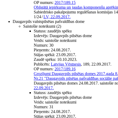
OP numurs:
2017/189.15
Obligātā iepirkuma un jaudas komponenšu aprēķi
Sabiedrisko pakalpojumu regulēšanas komisijas 1
1/24
/
LV, 22.09.2017.
Daugavpils valstspilsētas pašvaldības dome
Saistošie noteikumi
(2)
Statuss:
zaudējis spēku
Izdevējs:
Daugavpils pilsētas dome
Veids:
saistošie noteikumi
Numurs:
30
Pieņemts:
24.08.2017.
Stājas spēkā:
23.09.2017.
Zaudē spēku:
10.10.2023.
Publicēts:
Latvijas Vēstnesis
, 189, 22.09.2017.
OP numurs:
2017/189.16
Grozījumi Daugavpils pilsētas domes 2017.gada 8.
Nr.21 "Daugavpils pilsētas pašvaldības sociālie p
Daugavpils pilsētas domes 24.08.2017. saistošie n
22.09.2017.
Statuss:
zaudējis spēku
Izdevējs:
Daugavpils pilsētas dome
Veids:
saistošie noteikumi
Numurs:
31
Pieņemts:
24.08.2017.
Stājas spēkā:
23.09.2017.