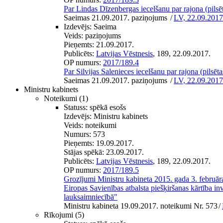
Par Lindas Dīzenbergas iecelšanu par rajona (pilsēta
Saeimas 21.09.2017. paziņojums
/
LV, 22.09.2017
Izdevējs:
Saeima
Veids:
paziņojums
Pieņemts:
21.09.2017.
Publicēts:
Latvijas Vēstnesis
, 189, 22.09.2017.
OP numurs:
2017/189.4
Par Silvijas Salenieces iecelšanu par rajona (pilsētas
Saeimas 21.09.2017. paziņojums
/
LV, 22.09.2017
Ministru kabinets
Noteikumi
(1)
Statuss:
spēkā esošs
Izdevējs:
Ministru kabinets
Veids:
noteikumi
Numurs:
573
Pieņemts:
19.09.2017.
Stājas spēkā:
23.09.2017.
Publicēts:
Latvijas Vēstnesis
, 189, 22.09.2017.
OP numurs:
2017/189.5
Grozījumi Ministru kabineta 2015. gada 3. februār
Eiropas Savienības atbalsta piešķiršanas kārtība inv
lauksaimniecībā"
Ministru kabineta 19.09.2017. noteikumi Nr. 573
/
Rīkojumi
(5)