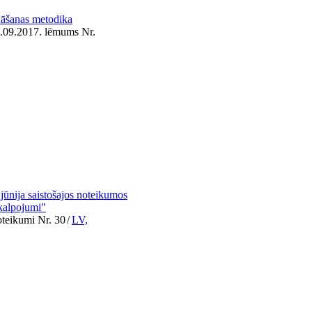
nāšanas metodika
4.09.2017. lēmums Nr.
jūnija saistošajos noteikumos
akalpojumi"
oteikumi Nr. 30
/
LV,