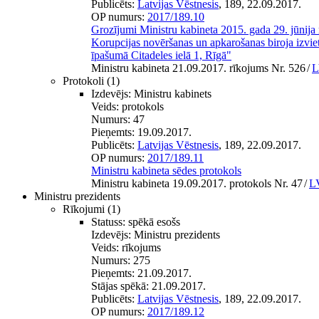
Publicēts:
Latvijas Vēstnesis
, 189, 22.09.2017.
OP numurs:
2017/189.10
Grozījumi Ministru kabineta 2015. gada 29. jūnija
Korupcijas novēršanas un apkarošanas biroja izvie
īpašumā Citadeles ielā 1, Rīgā"
Ministru kabineta 21.09.2017. rīkojums Nr. 526
/
L
Protokoli
(1)
Izdevējs:
Ministru kabinets
Veids:
protokols
Numurs:
47
Pieņemts:
19.09.2017.
Publicēts:
Latvijas Vēstnesis
, 189, 22.09.2017.
OP numurs:
2017/189.11
Ministru kabineta sēdes protokols
Ministru kabineta 19.09.2017. protokols Nr. 47
/
LV
Ministru prezidents
Rīkojumi
(1)
Statuss:
spēkā esošs
Izdevējs:
Ministru prezidents
Veids:
rīkojums
Numurs:
275
Pieņemts:
21.09.2017.
Stājas spēkā:
21.09.2017.
Publicēts:
Latvijas Vēstnesis
, 189, 22.09.2017.
OP numurs:
2017/189.12