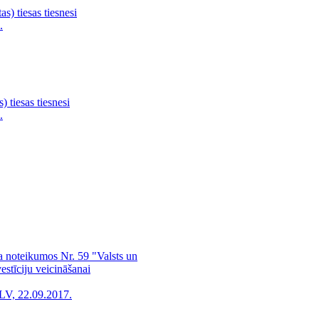
s) tiesas tiesnesi
.
) tiesas tiesnesi
.
a noteikumos Nr. 59 "Valsts un
estīciju veicināšanai
LV, 22.09.2017.