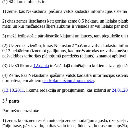
(1) Šā likuma objekts ir:
1) zeme, kas Nekustamā īpašuma valsts kadastra informācijas sistēmā 
2) citas zemes lietošanas kategorijas zeme 0,5 hektāru un lielākā plat
metri un kur mežaudzes šķērslaukums ir vienāds ar vai lielāks par m
3) mežā ietilpstošie pārplūstošie klajumi un lauces, tam piegulošie un t
(2) Uz zemes vienību, kuras Nekustamā īpašuma valsts kadastra informāc
0,12 hektāriem (izņemot gadījumus, kad mežs atrodas uz valsts meža zem
pašvaldības teritorijas plānojumā paredzēts (atļauts) izmantot apbūvei,
(3) Uz šā likuma
12.panta
trešajā daļā minētajiem kokiem aizsargjoslās
(4) Zemē, kas Nekustamā īpašuma valsts kadastra informācijas sistēmā
normatīvajiem aktiem
par koku ciršanu ārpus meža
.
(
13.10.2011
. likuma redakcijā ar grozījumiem, kas izdarīti ar
24.01.20
1
3.
pants
Par mežu neuzskata:
1) zemi, ko aizņem esošu autoceļu zemes nodalījuma josla, dzelzceļa z
līniju trase, gāzes vadu, naftas vadu trase, ūdensvadu trase un kapsēt