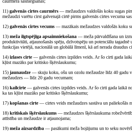
caurmēra sasniegšanas;
11)
galvenās cirtes caurmērs
— mežaudzes valdošās koku sugas pirmā
mežaudzi varētu cirst galvenajā cirtē pirms galvenās cirtes vecuma sa
12)
galvenās cirtes vecums
— mazākais mežaudzes valdošās koku sugas
13)
meža ilgtspējīga apsaimniekošana
— meža pārvaldīšana un izman
produktivitāti, atjaunošanās spēju, dzīvotspēju un potenciālu tagadnē
funkcijas vietējā, nacionālā un globālā līmenī, kā arī nerada draudus 
14)
izlases cirte
— galvenās cirtes izpildes veids. Ar šo cirti gada lai
kļūst mazāks par kritisko šķērslaukumu;
15)
jaunaudze
— skuju koku, ošu un ozolu mežaudze līdz 40 gadu 
mežaudzes — līdz 20 gadu vecumam;
16)
kailcirte
— galvenās cirtes izpildes veids. Ar šo cirti gada laikā 
ka tas kļūst mazāks par kritisko šķērslaukumu;
17)
kopšanas cirte
— cirtes veids mežaudzes sastāva un paliekošās 
18)
kritiskais šķērslaukums
— mežaudzes šķērslaukuma robežvērtība
attīstība un mežaudze ir atjaunojama;
19)
meža aizsardzība
— pasākumi meža bojājumu un to seku novērša