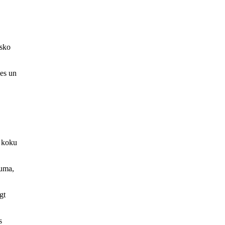
isko
ces un
ā koku
cuma,
gt
s