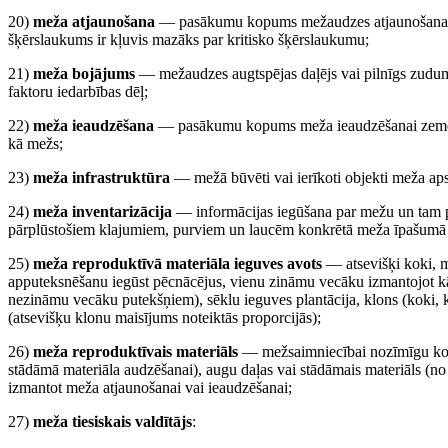
20)
meža atjaunošana
— pasākumu kopums mežaudzes atjaunošanai me
šķērslaukums ir kļuvis mazāks par kritisko šķērslaukumu;
21)
meža bojājums
— mežaudzes augtspējas daļējs vai pilnīgs zudums
faktoru iedarbības dēļ;
22)
meža ieaudzēšana
— pasākumu kopums meža ieaudzēšanai zemē, k
kā mežs;
23)
meža infrastruktūra
— mežā būvēti vai ierīkoti objekti meža aps
24)
meža inventarizācija
— informācijas iegūšana par mežu un tam pi
pārplūstošiem klajumiem, purviem un laucēm konkrētā meža īpašumā 
25)
meža reproduktīvā materiāla ieguves avots
— atsevišķi koki, m
apputeksnēšanu iegūst pēcnācējus, vienu zināmu vecāku izmantojot kā
nezināmu vecāku putekšņiem), sēklu ieguves plantācija, klons (koki, ka
(atsevišķu klonu maisījums noteiktās proporcijās);
26)
meža reproduktīvais materiāls
— mežsaimniecībai nozīmīgu koku 
stādāmā materiāla audzēšanai), augu daļas vai stādāmais materiāls (n
izmantot meža atjaunošanai vai ieaudzēšanai;
27)
meža tiesiskais valdītājs
: