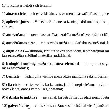
(1) Likumā ir lietoti šādi termini:
1)
ainavu cirte
— cirtes veids ainavas elementu saskatāmības un piee
2)
apliecinājums
— Valsts meža dienesta izsniegts dokuments, kas apl
atļauju;
3)
atmežošana
— personas darbības izraisīta meža pārveidošana citā 
4)
atmežošanas cirte
— cirtes veids mežā tādu darbību īstenošanai, ku
5)
augu daļas
— stumbra, lapu un sakņu spraudeņi, izpreparējumi mikr
kas paredzētas stādāmā materiāla audzēšanai;
6)
bioloģiski nozīmīgi meža struktūras elementi
— biotopu un sugu a
meža sastāvdaļas;
7)
bonitāte
— iedalījuma vienība mežaudzes ražīguma raksturošanai,
8)
cita cirte
— cirtes veids, ko izmanto, ja cirte nepieciešama meža in
novākšanai, dabas vērtību saglabāšanai;
9)
dabiska brauktuve
— ne vairāk kā četrus metrus plata neizbūvēt
10)
galvenā cirte
— cirtes veids mežaudzes nociršanai vienā paņēmien