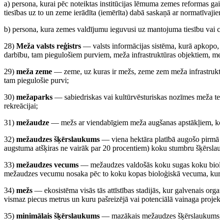
a) persona, kurai pēc noteiktas institūcijas lēmuma zemes reformas ga
tiesības uz to un zeme ierādīta (iemērīta) dabā saskaņā ar normatīvaji
b) persona, kura zemes valdījumu ieguvusi uz mantojuma tiesību vai c
28)
Meža valsts reģistrs
— valsts informācijas sistēma, kurā apkopo,
darbību, tam piegulošiem purviem, meža infrastruktūras objektiem, m
29)
meža zeme
— zeme, uz kuras ir mežs, zeme zem meža infrastruktūra
tam piegulošie purvi;
30)
mežaparks
— sabiedriskas vai kultūrvēsturiskas nozīmes meža ter
rekreācijai;
31)
mežaudze
— mežs ar viendabīgiem meža augšanas apstākļiem, k
32)
mežaudzes šķērslaukums
— viena hektāra platībā augošo pirmā
augstuma atšķiras ne vairāk par 20 procentiem) koku stumbru šķērs
33)
mežaudzes vecums
— mežaudzes valdošās koku sugas koku biolo
mežaudzes vecumu nosaka pēc to koku kopas bioloģiskā vecuma, kurai 
34)
mežs
— ekosistēma visās tās attīstības stadijās, kur galvenais org
vismaz piecus metrus un kuru pašreizējā vai potenciālā vainaga proje
35)
minimālais šķērslaukums
— mazākais mežaudzes šķērslaukums, 