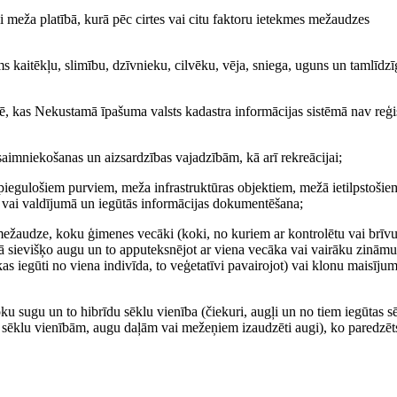
ža platībā, kurā pēc cirtes vai citu faktoru ietekmes mežaudzes
 kaitēkļu, slimību, dzīvnieku, cilvēku, vēja, sniega, uguns un tamlīdz
as Nekustamā īpašuma valsts kadastra informācijas sistēmā nav reģis
aimniekošanas un aizsardzības vajadzībām, kā arī rekreācijai;
egulošiem purviem, meža infrastruktūras objektiem, mežā ietilpstošie
vai valdījumā un iegūtās informācijas dokumentēšana;
ežaudze, koku ģimenes vecāki (koki, no kuriem ar kontrolētu vai brīv
 sievišķo augu un to apputeksnējot ar viena vecāka vai vairāku zināmu
s iegūti no viena indivīda, to veģetatīvi pavairojot) vai klonu maisīju
sugu un to hibrīdu sēklu vienība (čiekuri, augļi un no tiem iegūtas s
o sēklu vienībām, augu daļām vai mežeņiem izaudzēti augi), ko paredzēt