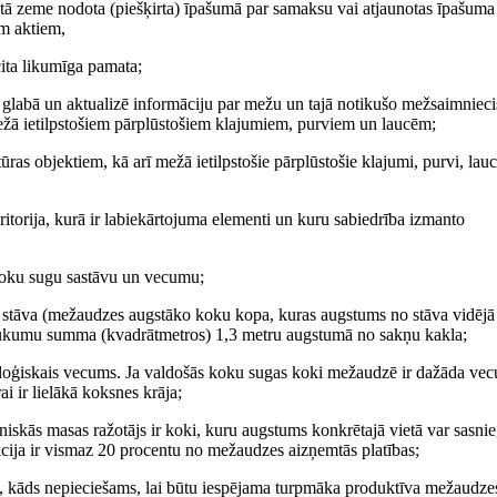
itā zeme nodota (piešķirta) īpašumā par samaksu vai atjaunotas īpašuma
em aktiem,
ita likumīga pamata;
 glabā un aktualizē informāciju par mežu un tajā notikušo mežsaimniec
ežā ietilpstošiem pārplūstošiem klajumiem, purviem un laucēm;
s objektiem, kā arī mežā ietilpstošie pārplūstošie klajumi, purvi, lau
itorija, kurā ir labiekārtojuma elementi un kuru sabiedrība izmanto
oku sugu sastāvu un vecumu;
 stāva (mežaudzes augstāko koku kopa, kuras augstums no stāva vidēj
laukumu summa (kvadrātmetros) 1,3 metru augstumā no sakņu kakla;
ģiskais vecums. Ja valdošās koku sugas koki mežaudzē ir dažāda ve
ir lielākā koksnes krāja;
aniskās masas ražotājs ir koki, kuru augstums konkrētajā vietā var sasnie
kcija ir vismaz 20 procentu no mežaudzes aizņemtās platības;
kāds nepieciešams, lai būtu iespējama turpmāka produktīva mežaudze