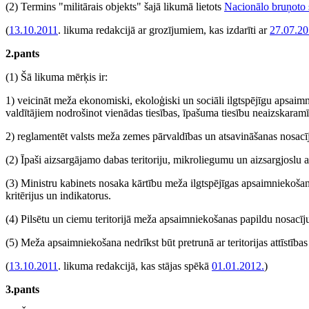
(2) Termins "militārais objekts" šajā likumā lietots
Nacionālo bruņoto
(
13.10.2011
. likuma redakcijā ar grozījumiem, kas izdarīti ar
27.07.2
2.pants
(1) Šā likuma mērķis ir:
1) veicināt meža ekonomiski, ekoloģiski un sociāli ilgtspējīgu apsai
valdītājiem nodrošinot vienādas tiesības, īpašuma tiesību neaizskara
2) reglamentēt valsts meža zemes pārvaldības un atsavināšanas nosac
(2) Īpaši aizsargājamo dabas teritoriju, mikroliegumu un aizsargjoslu
(3) Ministru kabinets nosaka kārtību meža ilgtspējīgas apsaimniekoša
kritērijus un indikatorus.
(4) Pilsētu un ciemu teritorijā meža apsaimniekošanas papildu nosacīj
(5) Meža apsaimniekošana nedrīkst būt pretrunā ar teritorijas attīstī
(
13.10.2011
. likuma redakcijā, kas stājas spēkā
01.01.2012.
)
3.pants