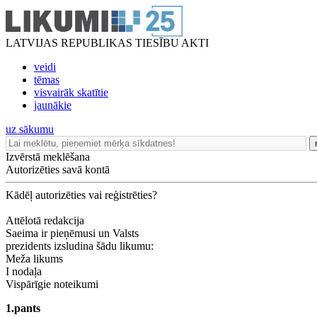
LATVIJAS REPUBLIKAS TIESĪBU AKTI
veidi
tēmas
visvairāk skatītie
jaunākie
uz sākumu
Izvērstā meklēšana
Autorizēties savā kontā
Kādēļ autorizēties vai reģistrēties?
Attēlotā redakcija
Saeima ir pieņēmusi un Valsts
prezidents izsludina šādu likumu:
Meža likums
I nodaļa
Vispārīgie noteikumi
1.pants