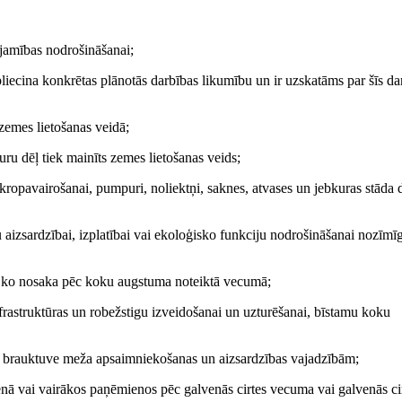
jamības nodrošināšanai;
iecina konkrētas plānotās darbības likumību un ir uzskatāms par šīs da
zemes lietošanas veidā;
ru dēļ tiek mainīts zemes lietošanas veids;
opavairošanai, pumpuri, noliektņi, saknes, atvases un jebkuras stāda d
izsardzībai, izplatībai vai ekoloģisko funkciju nodrošināšanai nozīmī
 ko nosaka pēc koku augstuma noteiktā vecumā;
frastruktūras un robežstigu izveidošanai un uzturēšanai, bīstamu koku
a brauktuve meža apsaimniekošanas un aizsardzības vajadzībām;
ā vai vairākos paņēmienos pēc galvenās cirtes vecuma vai galvenās ci