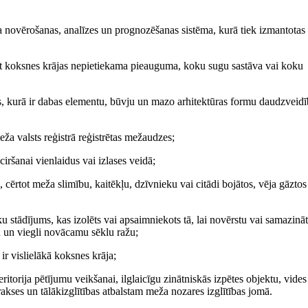
novērošanas, analīzes un prognozēšanas sistēma, kurā tiek izmantotas
t koksnes krājas nepietiekama pieauguma, koku sugu sastāva vai koku
s, kurā ir dabas elementu, būvju un mazo arhitektūras formu daudzveid
a valsts reģistrā reģistrētas mežaudzes;
ršanai vienlaidus vai izlases veidā;
cērtot meža slimību, kaitēkļu, dzīvnieku vai citādi bojātos, vēja gāztos
stādījums, kas izolēts vai apsaimniekots tā, lai novērstu vai samazinā
u un viegli novācamu sēklu ražu;
r vislielākā koksnes krāja;
ritorija pētījumu veikšanai, ilglaicīgu zinātniskās izpētes objektu, vides
kses un tālākizglītības atbalstam meža nozares izglītības jomā.