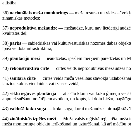
attīstība;
36)
nacionālais meža monitorings
— meža resursu un vides stāvokļa 
zinātniskas metodes;
37)
neproduktīva mežaudze
— mežaudze, kuru nav lietderīgi audzē
kvalitātes dēļ;
38)
parks
— sabiedriskas vai kultūrvēsturiskas nozīmes dabas objekt
īpaši veidota infrastruktūra;
39)
plantāciju meži
— ieaudzētas, īpašiem mērķiem paredzētas un Mež
40)
rekonstruktīvā cirte
— cirtes veids neproduktīvas mežaudzes noci
41)
sanitārā cirte
— cirtes veids meža veselības stāvokļa uzlabošanai, 
lauztos kokus vienlaidus vai izlases veidā;
42)
sēklu ieguves plantācija
— atlasītu klonu vai koku ģimeņu vecāku 
apputeksnēšanu no ārējiem avotiem, un kopts, lai dotu biežu, bagātīg
43)
valdošā koku suga
— koku suga, kurai mežaudzes pirmajā stāvā i
44)
zinātniskās izpētes meži
— Meža valsts reģistrā reģistrēta meža te
meža monitoringa objektu ierīkošanai un uzturēšanai, kā arī mācību pra