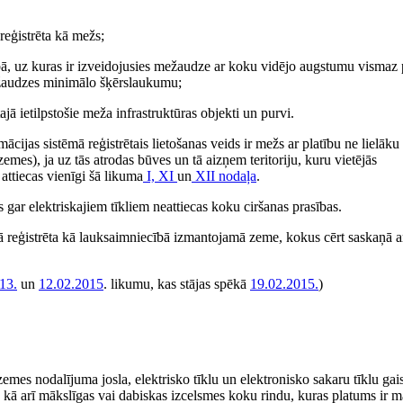
reģistrēta kā mežs;
ībā, uz kuras ir izveidojusies mežaudze ar koku vidējo augstumu vismaz 
ežaudzes minimālo šķērslaukumu;
ajā ietilpstošie meža infrastruktūras objekti un purvi.
ijas sistēmā reģistrētais lietošanas veids ir mežs ar platību ne lielāku
es), ja uz tās atrodas būves un tā aizņem teritoriju, kuru vietējās
 attiecas vienīgi šā likuma
I,
XI
un
XII nodaļa
.
 gar elektriskajiem tīkliem neattiecas koku ciršanas prasības.
 reģistrēta kā lauksaimniecībā izmantojamā zeme, kokus cērt saskaņā a
13.
un
12.02.2015
. likumu, kas stājas spēkā
19.02.2015.
)
emes nodalījuma josla, elektrisko tīklu un elektronisko sakaru tīklu ga
a, kā arī mākslīgas vai dabiskas izcelsmes koku rindu, kuras platums ir 