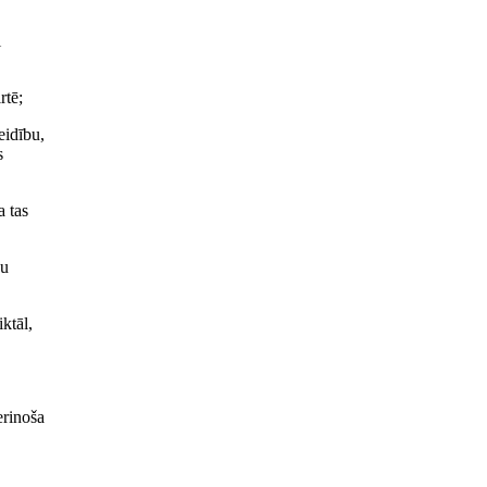
i
rtē;
eidību,
s
a tas
gu
ktāl,
rinoša