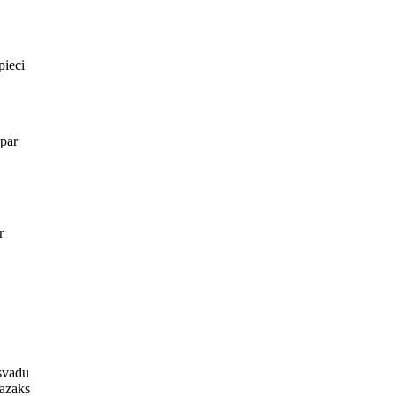
pieci
 par
r
isvadu
mazāks