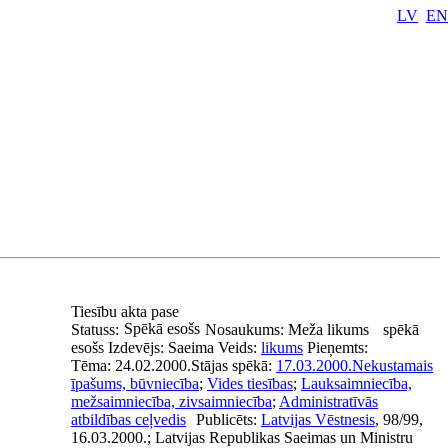
LV
EN
Tiesību akta pase
Spēkā esošs
Statuss:
Nosaukums:
Meža likums
spēkā
esošs
Izdevējs:
Saeima
Veids:
likums
Pieņemts:
Tēma:
24.02.2000.
Stājas spēkā:
17.03.2000.
Nekustamais
īpašums, būvniecība
;
Vides tiesības
;
Lauksaimniecība,
mežsaimniecība, zivsaimniecība
;
Administratīvās
atbildības ceļvedis
Publicēts:
Latvijas Vēstnesis
, 98/99,
16.03.2000.; Latvijas Republikas Saeimas un Ministru