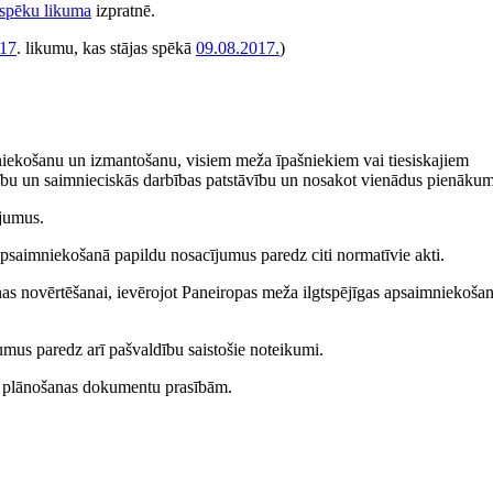
 spēku likuma
izpratnē.
017
. likumu, kas stājas spēkā
09.08.2017.
)
mniekošanu un izmantošanu, visiem meža īpašniekiem vai tiesiskajiem
mību un saimnieciskās darbības patstāvību un nosakot vienādus pienāku
ījumus.
 apsaimniekošanā papildu nosacījumus paredz citi normatīvie akti.
nas novērtēšanai, ievērojot Paneiropas meža ilgtspējīgas apsaimniekoša
umus paredz arī pašvaldību saistošie noteikumi.
bas plānošanas dokumentu prasībām.