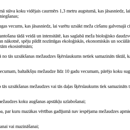
 stāva koku vidējais caurmērs 1,3 metru augstumā, kas jāsasniedz, la
sniegšanas;
 vecums, kas jāsasniedz, lai varētu uzsākt meža ciršanu galvenajā ci
tošana tādā veidā un intensitātē, kas saglabā meža bioloģisko daudzv
 un nākotnē, spēju pildīt nozīmīgas ekoloģiskās, ekonomiskās un sociālā
citām ekosistēmām;
kā no tās uzsākšanas mežaudzes šķērslaukums netiek samazināts tiktāl, k
vecumam, baltalkšņu mežaudze līdz 10 gadu vecumam, pārējo koku su
no tās uzsākšanas mežaudzes vai tās daļas šķērslaukums tiek samazināts ti
mežaudzes koku augšanas apstākļu uzlabošanai;
, par kuru mazākas vērtības gadījumā nav iespējama mežaudzes apmie
nai vai mazināšanai;