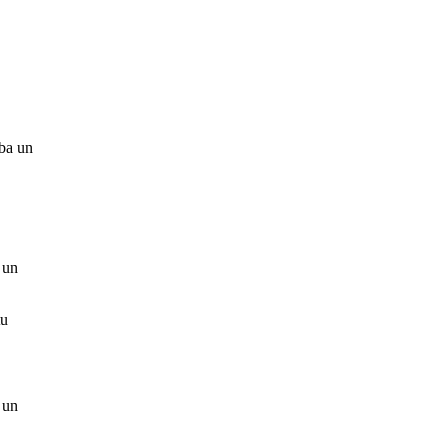
ība un
 un
tu
 un