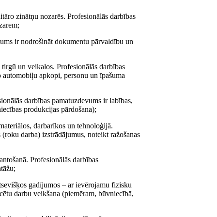
itāro zinātņu nozarēs. Profesionālās darbības
ozarēm;
evums ir nodrošināt dokumentu pārvaldību un
 tirgū un veikalos. Profesionālās darbības
ko automobiļu apkopi, personu un īpašuma
sionālās darbības pamatuzdevums ir labības,
iecības produkcijas pārdošana);
materiālos, darbarīkos un tehnoloģijā.
s (roku darba) izstrādājumus, noteikt ražošanas
mantošanā. Profesionālās darbības
ntāžu;
atsevišķos gadījumos – ar ievērojamu fizisku
ficētu darbu veikšana (piemēram, būvniecībā,