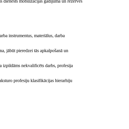
ais dienests mobilizācijas gadījumā un rezerves
darba instrumentus, materiālus, darba
īna, jābūt pieredzei tās apkalpošanā un
a izpildāms nekvalificēts darbs, profesija
aksturo profesiju klasifikācijas hierarhiju