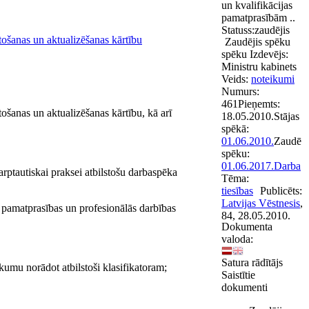
un kvalifikācijas
pamatprasībām ..
Statuss:
zaudējis
tošanas un aktualizēšanas kārtību
Zaudējis spēku
spēku
Izdevējs:
Ministru kabinets
Veids:
noteikumi
Numurs:
461
Pieņemts:
tošanas un aktualizēšanas kārtību, kā arī
18.05.2010.
Stājas
spēkā:
01.06.2010.
Zaudē
spēku:
01.06.2017.
Darba
starptautiskai praksei atbilstošu darbaspēka
Tēma:
tiesības
Publicēts:
Latvijas Vēstnesis
,
as pamatprasības un profesionālās darbības
84, 28.05.2010.
Dokumenta
valoda:
Satura rādītājs
aukumu norādot atbilstoši klasifikatoram;
Saistītie
dokumenti