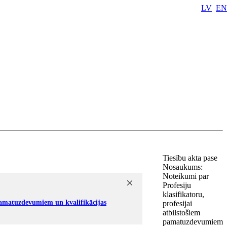
LV
EN
Tiesību akta pase
Nosaukums:
Noteikumi par
Profesiju
klasifikatoru,
 pamatuzdevumiem un kvalifikācijas
profesijai
atbilstošiem
pamatuzdevumiem