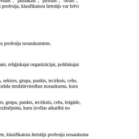
nais", "jaunākais", "pirmais", "otrais",
rofesija, klasifikatora lietotājs var brīvi
ieku profesiju nosaukumiem.
 reliģiskajai organizācijai, politiskajai
 sektors, grupa, punkts, iecirknis, cehs,
 norāda struktūrvienības nosaukumu, kuru
s, grupa, punkts, iecirknis, cehs, brigāde,
 apzīmējumu, kuru izvēlas atkarībā no
te, klasifikatora lietotājs profesiju nosaukuma