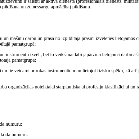
uzdevumi ir saistīti ar aktīvā dienesta (profesionālais dienests, militār
 pildīšana un zemessargu apmācība) pildīšanu.
ku un mašīnu darbu un prasa no izpildītāja prasmi izvēlēties lietojamos 
ptītajā pamatgrupā;
un instrumentu izvēli, bet to veikšanai labi jāpārzina lietojamā darbmaš
stotajā pamatgrupā;
n tie veicami ar rokas instrumentiem un lietojot fizisku spēku, kā arī j
ba organizācijas noteiktajai starptautiskajai profesiju klasifikācijai un r
oda numuru;
as koda numuru.