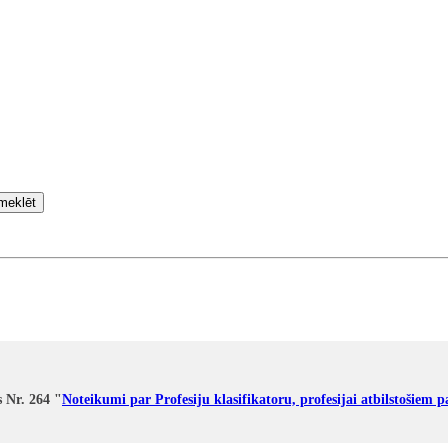
meklēt
 Nr. 264 "
Noteikumi par Profesiju klasifikatoru, profesijai atbilstošiem