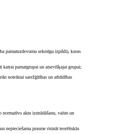
darba pamatuzdevumu sekmīgu izpildi), kuras
i katrai pamatgrupai un atsevišķajai grupai;
ikt noteiktai sarežģītības un atbildības
o normatīvo aktu izstrādāšanu, valsts un
 un nepieciešama prasme risināt teorētiskās