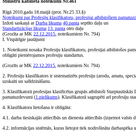
Ministru kabineta noteikumi Nr.461
Rīgā 2010.gada 18.maijā (prot. Nr.25 33.§)
Noteikumi par Profesiju klasifikatoru, profesijai atbilstošiem pamatu
Izdoti saskaņā ar
Darba likuma
40.panta
septīto daļu un
Standartizācijas likuma
13. panta
otro daļu
(Grozīta ar MK
22.12.2015.
noteikumiem Nr. 794)
I. Vispārīgie jautājumi
1. Noteikumi nosaka Profesiju klasifikatoru, profesijai atbilstošos pam
obligāti piemērojamos profesiju standartus.
(Grozīts ar MK
22.12.2015.
noteikumiem Nr. 794)
2. Profesiju klasifikators ir sistematizēts profesiju (arodu, amatu, spec
uzskaiti un salīdzināšanu.
3. Klasifikatorā profesijas klasificētas grupās atbilstoši Starptautisk
pamatuzdevumi (
1.pielikums
). Klasifikatorā sagrupēti arī profesiju sta
4. Klasifikatora lietošana ir obligāta:
4.1. darba tiesiskajās attiecībās un dienesta attiecībās (izņemot valsts
4.2. informācijas sistēmās, kuras lietojot tiek nodrošināta darbaspēka 