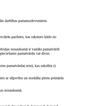
ionālās darbības pamatuzdevumiem.
rciārās pazīmes, kas raksturo kādu no
ofesijas nosaukumā ir vairāki pamatvārdi
u nepieciešamo pamatvārdu vai divus
rms pamatvārda(-iem), kas rakstīts(-i)
es ar slīpsvītru un norādīta pirms primārās
ijas nosaukumā.