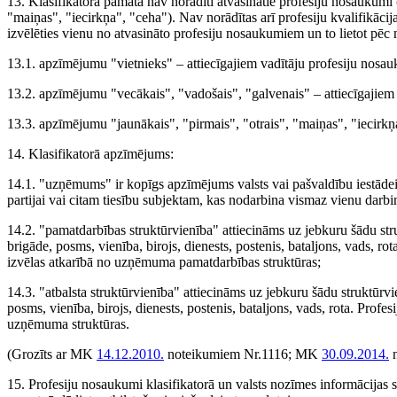
13. Klasifikatorā pamatā nav norādīti atvasinātie profesiju nosaukumi
"maiņas", "iecirkņa", "ceha"). Nav norādītas arī profesiju kvalifikācijas 
izvēlēties vienu no atvasināto profesiju nosaukumiem un to lietot pē
13.1. apzīmējumu "vietnieks" – attiecīgajiem vadītāju profesiju nosa
13.2. apzīmējumu "vecākais", "vadošais", "galvenais" – attiecīgajiem
13.3. apzīmējumu "jaunākais", "pirmais", "otrais", "maiņas", "iecirkņ
14. Klasifikatorā apzīmējums:
14.1. "uzņēmums" ir kopīgs apzīmējums valsts vai pašvaldību iestādei,
partijai vai citam tiesību subjektam, kas nodarbina vismaz vienu darbi
14.2. "pamatdarbības struktūrvienība" attiecināms uz jebkuru šādu struk
brigāde, posms, vienība, birojs, dienests, postenis, bataljons, vads,
izvēlas atkarībā no uzņēmuma pamatdarbības struktūras;
14.3. "atbalsta struktūrvienība" attiecināms uz jebkuru šādu struktūrvie
posms, vienība, birojs, dienests, postenis, bataljons, vads, rota. Pro
uzņēmuma struktūras.
(Grozīts ar MK
14.12.2010.
noteikumiem Nr.1116; MK
30.09.2014.
n
15. Profesiju nosaukumi klasifikatorā un valsts nozīmes informācijas sis