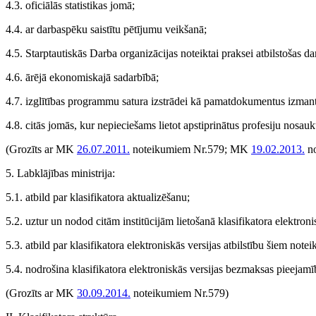
4.3. oficiālās statistikas jomā;
4.4. ar darbaspēku saistītu pētījumu veikšanā;
4.5. Starptautiskās Darba organizācijas noteiktai praksei atbilstošas 
4.6. ārējā ekonomiskajā sadarbībā;
4.7. izglītības programmu satura izstrādei kā pamatdokumentus izmanto
4.8. citās jomās, kur nepieciešams lietot apstiprinātus profesiju nosau
(Grozīts ar MK
26.07.2011.
noteikumiem Nr.579; MK
19.02.2013.
no
5. Labklājības ministrija:
5.1. atbild par klasifikatora aktualizēšanu;
5.2. uztur un nodod citām institūcijām lietošanā klasifikatora elektroni
5.3. atbild par klasifikatora elektroniskās versijas atbilstību šiem not
5.4. nodrošina klasifikatora elektroniskās versijas bezmaksas pie
(Grozīts ar MK
30.09.2014.
noteikumiem Nr.579)