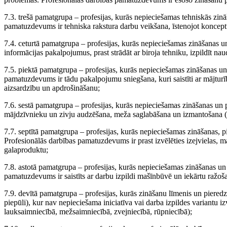
7.3. trešā pamatgrupa – profesijas, kurās nepieciešamas tehniskās zinā
pamatuzdevums ir tehniska rakstura darbu veikšana, īstenojot koncept
7.4. ceturtā pamatgrupa – profesijas, kurās nepieciešamas zināšanas 
informācijas pakalpojumus, prast strādāt ar biroja tehniku, izpildīt n
7.5. piektā pamatgrupa – profesijas, kurās nepieciešamas zināšanas un 
pamatuzdevums ir tādu pakalpojumu sniegšana, kuri saistīti ar mājtu
aizsardzību un apdrošināšanu;
7.6. sestā pamatgrupa – profesijas, kurās nepieciešamas zināšanas un
mājdzīvnieku un zivju audzēšana, meža saglabāšana un izmantošana (
7.7. septītā pamatgrupa – profesijas, kurās nepieciešamas zināšanas, p
Profesionālās darbības pamatuzdevums ir prast izvēlēties izejvielas, ma
galaproduktu;
7.8. astotā pamatgrupa – profesijas, kurās nepieciešamas zināšanas un
pamatuzdevums ir saistīts ar darbu izpildi mašīnbūvē un iekārtu ražo
7.9. devītā pamatgrupa – profesijas, kurās zināšanu līmenis un pieredz
piepūli), kur nav nepieciešama iniciatīva vai darba izpildes variantu
lauksaimniecībā, mežsaimniecībā, zvejniecībā, rūpniecībā);