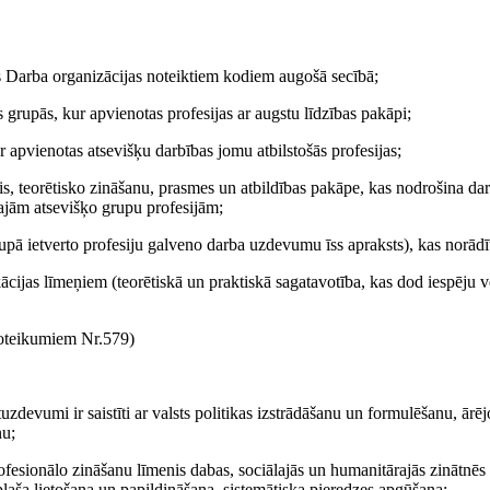
kās Darba organizācijas noteiktiem kodiem augošā secībā;
 grupās, kur apvienotas profesijas ar augstu līdzības pakāpi;
ur apvienotas atsevišķu darbības jomu atbilstošās profesijas;
menis, teorētisko zināšanu, prasmes un atbildības pakāpe, kas nodrošina 
tajām atsevišķo grupu profesijām;
upā ietverto profesiju galveno darba uzdevumu īss apraksts), kas norādīt
kācijas līmeņiem (teorētiskā un praktiskā sagatavotība, kas dod iespēju ve
teikumiem Nr.579)
zdevumi ir saistīti ar valsts politikas izstrādāšanu un formulēšanu, ārēj
nu;
ofesionālo zināšanu līmenis dabas, sociālajās un humanitārajās zinātnēs
aša lietošana un papildināšana, sistemātiska pieredzes apgūšana;