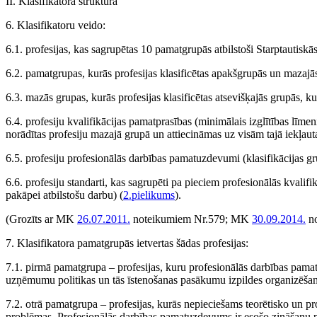
II. Klasifikatora struktūra
6. Klasifikatoru veido:
6.1. profesijas, kas sagrupētas 10 pamatgrupās atbilstoši Starptautis
6.2. pamatgrupas, kurās profesijas klasificētas apakšgrupās un mazajās
6.3. mazās grupas, kurās profesijas klasificētas atsevišķajās grupās, k
6.4. profesiju kvalifikācijas pamatprasības (minimālais izglītības lī
norādītas profesiju mazajā grupā un attiecināmas uz visām tajā iekļau
6.5. profesiju profesionālās darbības pamatuzdevumi (klasifikācijas gr
6.6. profesiju standarti, kas sagrupēti pa pieciem profesionālās kvalifi
pakāpei atbilstošu darbu) (
2.pielikums
).
(Grozīts ar MK
26.07.2011.
noteikumiem Nr.579; MK
30.09.2014.
no
7. Klasifikatora pamatgrupās ietvertas šādas profesijas:
7.1. pirmā pamatgrupa – profesijas, kuru profesionālās darbības pamatu
uzņēmumu politikas un tās īstenošanas pasākumu izpildes organizēša
7.2. otrā pamatgrupa – profesijas, kurās nepieciešams teorētisko un pr
problēmas. Profesionālās darbības pamatuzdevums ir esošo zināšanu pl