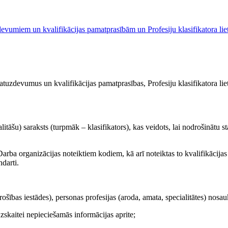
zdevumiem un kvalifikācijas pamatprasībām un Profesiju klasifikatora lie
atuzdevumus un kvalifikācijas pamatprasības, Profesiju klasifikatora lie
ialitāšu) saraksts (turpmāk – klasifikators), kas veidots, lai nodrošinātu 
ās Darba organizācijas noteiktiem kodiem, kā arī noteiktas to kvalifikācij
ndarti.
 drošības iestādes), personas profesijas (aroda, amata, specialitātes) nos
uzskaitei nepieciešamās informācijas aprite;