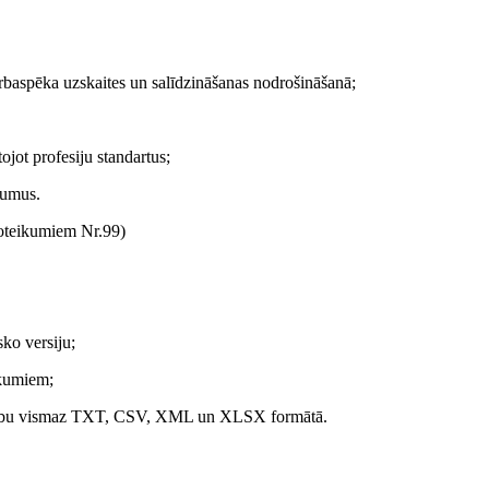
darbaspēka uzskaites un salīdzināšanas nodrošināšanā;
jot profesiju standartus;
kumus.
teikumiem Nr.99)
sko versiju;
eikumiem;
ejamību vismaz TXT, CSV, XML un XLSX formātā.