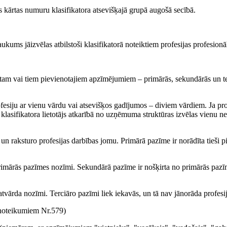
s kārtas numuru klasifikatora atsevišķajā grupā augošā secībā.
osaukums jāizvēlas atbilstoši klasifikatorā noteiktiem profesijas profes
am vai tiem pievienotajiem apzīmējumiem – primārās, sekundārās un te
rofesiju ar vienu vārdu vai atsevišķos gadījumos – diviem vārdiem. Ja pr
vītru, klasifikatora lietotājs atkarībā no uzņēmuma struktūras izvēlas vien
un raksturo profesijas darbības jomu. Primārā pazīme ir norādīta tieši pi
rimārās pazīmes nozīmi. Sekundārā pazīme ir nošķirta no primārās pazīm
matvārda nozīmi. Terciāro pazīmi liek iekavās, un tā nav jānorāda profes
oteikumiem Nr.579)