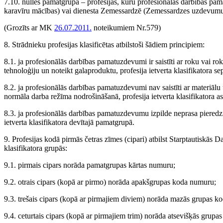
7.10. nulles pamatgrupa – profesijas, kuru profesionālās darbības pamat
karavīru mācības) vai dienesta Zemessardzē (Zemessardzes uzdevumu
(Grozīts ar MK
26.07.2011.
noteikumiem Nr.579)
8. Strādnieku profesijas klasificētas atbilstoši šādiem principiem:
8.1. ja profesionālās darbības pamatuzdevumi ir saistīti ar roku vai ro
tehnoloģiju un noteikt galaproduktu, profesija ietverta klasifikatora se
8.2. ja profesionālās darbības pamatuzdevumi nav saistīti ar materiālu 
normāla darba režīma nodrošināšanā, profesija ietverta klasifikatora a
8.3. ja profesionālās darbības pamatuzdevumu izpilde neprasa pieredzi u
ietverta klasifikatora devītajā pamatgrupā.
9. Profesijas kodā pirmās četras zīmes (cipari) atbilst Starptautiskās Dar
klasifikatora grupās:
9.1. pirmais cipars norāda pamatgrupas kārtas numuru;
9.2. otrais cipars (kopā ar pirmo) norāda apakšgrupas koda numuru;
9.3. trešais cipars (kopā ar pirmajiem diviem) norāda mazās grupas k
9.4. ceturtais cipars (kopā ar pirmajiem trim) norāda atsevišķās grup