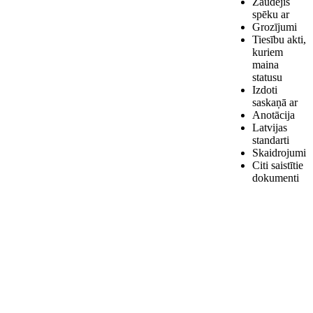
Zaudējis
spēku ar
Grozījumi
Tiesību akti,
kuriem
maina
statusu
Izdoti
saskaņā ar
Anotācija
Latvijas
standarti
Skaidrojumi
Citi saistītie
dokumenti