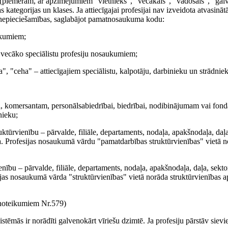
 (piemēram, ar apzīmējumiem "vietnieks", "vecākais", "vadošais", "galve
kategorijas un klases. Ja attiecīgajai profesijai nav izveidota atvasinātā p
c nepieciešamības, saglabājot pamatnosaukuma kodu:
ukumiem;
 vecāko speciālistu profesiju nosaukumiem;
a", "ceha" – attiecīgajiem speciālistu, kalpotāju, darbinieku un strādn
 komersantam, personālsabiedrībai, biedrībai, nodibinājumam vai fondam,
nieku;
tūrvienību – pārvalde, filiāle, departaments, nodaļa, apakšnodaļa, daļa,
 rota. Profesijas nosaukumā vārdu "pamatdarbības struktūrvienības" vietā
nību – pārvalde, filiāle, departaments, nodaļa, apakšnodaļa, daļa, sektor
fesijas nosaukumā vārda "struktūrvienības" vietā norāda struktūrvienības
oteikumiem Nr.579)
tēmās ir norādīti galvenokārt vīriešu dzimtē. Ja profesiju pārstāv sievie