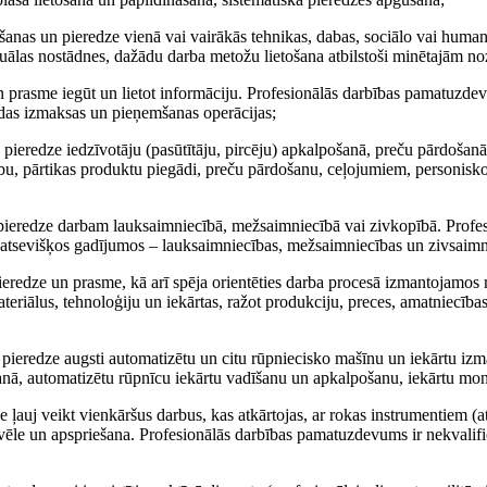
šanas un pieredze vienā vai vairākās tehnikas, dabas, sociālo vai human
uālas nostādnes, dažādu darba metožu lietošana atbilstoši minētajām n
un prasme iegūt un lietot informāciju. Profesionālās darbības pamatuzd
audas izmaksas un pieņemšanas operācijas;
pieredze iedzīvotāju (pasūtītāju, pircēju) apkalpošanā, preču pārdošanā
rību, pārtikas produktu piegādi, preču pārdošanu, ceļojumiem, personis
 pieredze darbam lauksaimniecībā, mežsaimniecībā vai zivkopībā. Profe
atsevišķos gadījumos – lauksaimniecības, mežsaimniecības un zivsaimn
ieredze un prasme, kā arī spēja orientēties darba procesā izmantojamos 
teriālus, tehnoloģiju un iekārtas, ražot produkciju, preces, amatniecība
 pieredze augsti automatizētu un citu rūpniecisko mašīnu un iekārtu iz
šanā, automatizētu rūpnīcu iekārtu vadīšanu un apkalpošanu, iekārtu mo
e ļauj veikt vienkāršus darbus, kas atkārtojas, ar rokas instrumentiem (
 izvēle un apspriešana. Profesionālās darbības pamatuzdevums ir nekvali